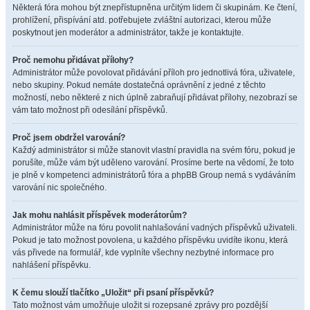
Některá fóra mohou být znepřístupněna určitým lidem či skupinám. Ke čtení,
prohlížení, přispívání atd. potřebujete zvláštní autorizaci, kterou může
poskytnout jen moderátor a administrátor, takže je kontaktujte.
Proč nemohu přidávat přílohy?
Administrátor může povolovat přidávání příloh pro jednotlivá fóra, uživatele,
nebo skupiny. Pokud nemáte dostatečná oprávnění z jedné z těchto
možností, nebo některé z nich úplně zabraňují přidávat přílohy, nezobrazí se
vám tato možnost při odesílání příspěvků.
Proč jsem obdržel varování?
Každý administrátor si může stanovit vlastní pravidla na svém fóru, pokud je
porušíte, může vám být uděleno varování. Prosíme berte na vědomí, že toto
je plně v kompetenci administrátorů fóra a phpBB Group nemá s vydáváním
varování nic společného.
Jak mohu nahlásit příspěvek moderátorům?
Administrátor může na fóru povolit nahlašování vadných příspěvků uživateli.
Pokud je tato možnost povolena, u každého příspěvku uvidíte ikonu, která
vás přivede na formulář, kde vyplníte všechny nezbytné informace pro
nahlášení příspěvku.
K čemu slouží tlačítko „Uložit“ při psaní příspěvků?
Tato možnost vám umožňuje uložit si rozepsané zprávy pro pozdější