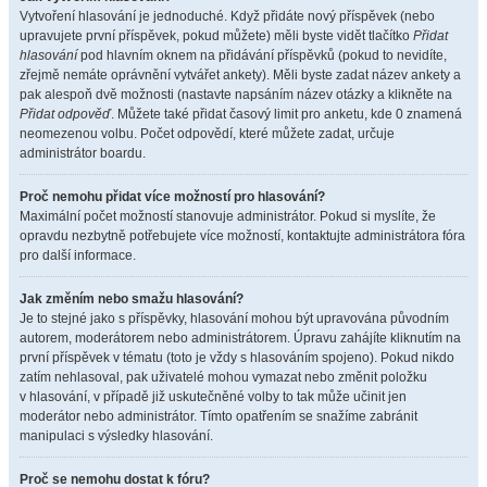
Vytvoření hlasování je jednoduché. Když přidáte nový příspěvek (nebo
upravujete první příspěvek, pokud můžete) měli byste vidět tlačítko
Přidat
hlasování
pod hlavním oknem na přidávání příspěvků (pokud to nevidíte,
zřejmě nemáte oprávnění vytvářet ankety). Měli byste zadat název ankety a
pak alespoň dvě možnosti (nastavte napsáním název otázky a klikněte na
Přidat odpověď
. Můžete také přidat časový limit pro anketu, kde 0 znamená
neomezenou volbu. Počet odpovědí, které můžete zadat, určuje
administrátor boardu.
Proč nemohu přidat více možností pro hlasování?
Maximální počet možností stanovuje administrátor. Pokud si myslíte, že
opravdu nezbytně potřebujete více možností, kontaktujte administrátora fóra
pro další informace.
Jak změním nebo smažu hlasování?
Je to stejné jako s příspěvky, hlasování mohou být upravována původním
autorem, moderátorem nebo administrátorem. Úpravu zahájíte kliknutím na
první příspěvek v tématu (toto je vždy s hlasováním spojeno). Pokud nikdo
zatím nehlasoval, pak uživatelé mohou vymazat nebo změnit položku
v hlasování, v případě již uskutečněné volby to tak může učinit jen
moderátor nebo administrátor. Tímto opatřením se snažíme zabránit
manipulaci s výsledky hlasování.
Proč se nemohu dostat k fóru?