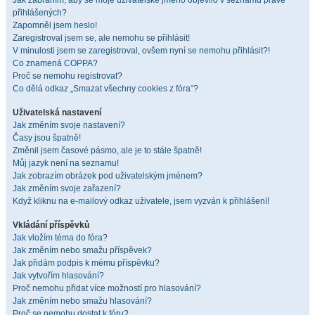
Jak zabráním, aby se moje uživatelské jméno objevilo v seznamu právě
přihlášených?
Zapomněl jsem heslo!
Zaregistroval jsem se, ale nemohu se přihlásit!
V minulosti jsem se zaregistroval, ovšem nyní se nemohu přihlásit?!
Co znamená COPPA?
Proč se nemohu registrovat?
Co dělá odkaz „Smazat všechny cookies z fóra“?
Uživatelská nastavení
Jak změním svoje nastavení?
Časy jsou špatně!
Změnil jsem časové pásmo, ale je to stále špatně!
Můj jazyk není na seznamu!
Jak zobrazím obrázek pod uživatelským jménem?
Jak změním svoje zařazení?
Když kliknu na e-mailový odkaz uživatele, jsem vyzván k přihlášení!
Vkládání příspěvků
Jak vložím téma do fóra?
Jak změním nebo smažu příspěvek?
Jak přidám podpis k mému příspěvku?
Jak vytvořím hlasování?
Proč nemohu přidat více možností pro hlasování?
Jak změním nebo smažu hlasování?
Proč se nemohu dostat k fóru?