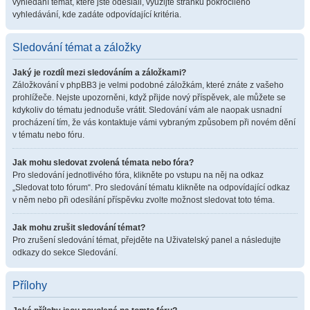
vyhledání témat, které jste odeslali, využijte stránku pokročilého
vyhledávání, kde zadáte odpovídající kritéria.
Sledování témat a záložky
Jaký je rozdíl mezi sledováním a záložkami?
Záložkování v phpBB3 je velmi podobné záložkám, které znáte z vašeho
prohlížeče. Nejste upozorněni, když přijde nový příspěvek, ale můžete se
kdykoliv do tématu jednoduše vrátit. Sledování vám ale naopak usnadní
procházení tím, že vás kontaktuje vámi vybraným způsobem při novém dění
v tématu nebo fóru.
Jak mohu sledovat zvolená témata nebo fóra?
Pro sledování jednotlivého fóra, klikněte po vstupu na něj na odkaz
„Sledovat toto fórum“. Pro sledování tématu klikněte na odpovídající odkaz
v něm nebo při odesílání příspěvku zvolte možnost sledovat toto téma.
Jak mohu zrušit sledování témat?
Pro zrušení sledování témat, přejděte na Uživatelský panel a následujte
odkazy do sekce Sledování.
Přílohy