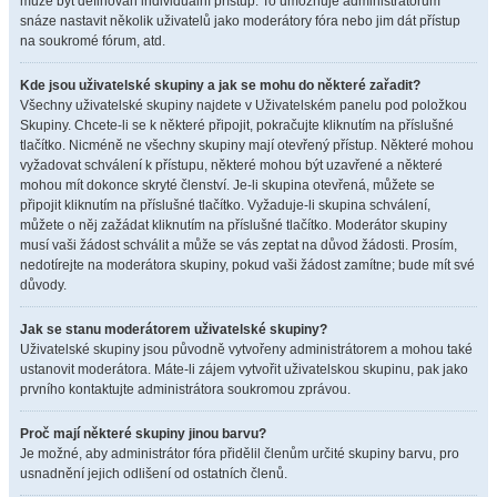
může být definován individuální přístup. To umožňuje administrátorům
snáze nastavit několik uživatelů jako moderátory fóra nebo jim dát přístup
na soukromé fórum, atd.
Kde jsou uživatelské skupiny a jak se mohu do některé zařadit?
Všechny uživatelské skupiny najdete v Uživatelském panelu pod položkou
Skupiny. Chcete-li se k některé připojit, pokračujte kliknutím na příslušné
tlačítko. Nicméně ne všechny skupiny mají otevřený přístup. Některé mohou
vyžadovat schválení k přístupu, některé mohou být uzavřené a některé
mohou mít dokonce skryté členství. Je-li skupina otevřená, můžete se
připojit kliknutím na příslušné tlačítko. Vyžaduje-li skupina schválení,
můžete o něj zažádat kliknutím na příslušné tlačítko. Moderátor skupiny
musí vaši žádost schválit a může se vás zeptat na důvod žádosti. Prosím,
nedotírejte na moderátora skupiny, pokud vaši žádost zamítne; bude mít své
důvody.
Jak se stanu moderátorem uživatelské skupiny?
Uživatelské skupiny jsou původně vytvořeny administrátorem a mohou také
ustanovit moderátora. Máte-li zájem vytvořit uživatelskou skupinu, pak jako
prvního kontaktujte administrátora soukromou zprávou.
Proč mají některé skupiny jinou barvu?
Je možné, aby administrátor fóra přidělil členům určité skupiny barvu, pro
usnadnění jejich odlišení od ostatních členů.