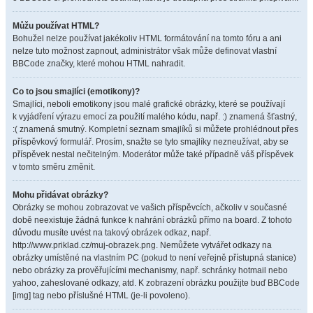
Můžu používat HTML?
Bohužel nelze používat jakékoliv HTML formátování na tomto fóru a ani
nelze tuto možnost zapnout, administrátor však může definovat vlastní
BBCode značky, které mohou HTML nahradit.
Co to jsou smajlíci (emotikony)?
Smajlíci, neboli emotikony jsou malé grafické obrázky, které se používají
k vyjádření výrazu emocí za použití malého kódu, např. :) znamená šťastný,
:( znamená smutný. Kompletní seznam smajlíků si můžete prohlédnout přes
příspěvkový formulář. Prosím, snažte se tyto smajlíky nezneužívat, aby se
příspěvek nestal nečitelným. Moderátor může také případně váš příspěvek
v tomto směru změnit.
Mohu přidávat obrázky?
Obrázky se mohou zobrazovat ve vašich příspěvcích, ačkoliv v současné
době neexistuje žádná funkce k nahrání obrázků přímo na board. Z tohoto
důvodu musíte uvést na takový obrázek odkaz, např.
http://www.priklad.cz/muj-obrazek.png. Nemůžete vytvářet odkazy na
obrázky umístěné na vlastním PC (pokud to není veřejně přístupná stanice)
nebo obrázky za prověřujícími mechanismy, např. schránky hotmail nebo
yahoo, zaheslované odkazy, atd. K zobrazení obrázku použijte buď BBCode
[img] tag nebo příslušné HTML (je-li povoleno).