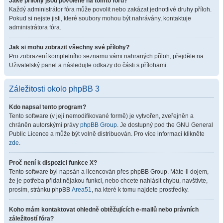
Jaké přílohy jsou povolené na tomto fóru?
Každý administrátor fóra může povolit nebo zakázat jednotlivé druhy příloh.
Pokud si nejste jisti, které soubory mohou být nahrávány, kontaktuje
administrátora fóra.
Jak si mohu zobrazit všechny své přílohy?
Pro zobrazení kompletního seznamu vámi nahraných příloh, přejděte na
Uživatelský panel a následujte odkazy do části s přílohami.
Záležitosti okolo phpBB 3
Kdo napsal tento program?
Tento software (v její nemodifikované formě) je vytvořen, zveřejněn a
chráněn autorskými právy
phpBB Group
. Je dostupný pod the GNU General
Public Licence a může být volně distribuován. Pro více informací klikněte
zde
.
Proč není k dispozici funkce X?
Tento software byl napsán a licencován přes phpBB Group. Máte-li dojem,
že je potřeba přidat nějakou funkci, nebo chcete nahlásit chybu, navštivte,
prosím, stránku phpBB
Area51
, na které k tomu najdete prostředky.
Koho mám kontaktovat ohledně obtěžujících e-mailů nebo právních
záležitostí fóra?