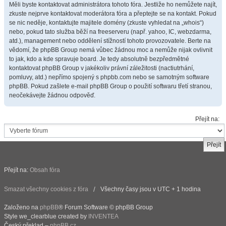
Měli byste kontaktovat administrátora tohoto fóra. Jestliže ho nemůžete najít,
zkuste nejprve kontaktovat moderátora fóra a přeptejte se na kontakt. Pokud
se nic neděje, kontaktujte majitele domény (zkuste vyhledat na „whois“)
nebo, pokud tato služba běží na freeserveru (např. yahoo, IC, webzdarma,
atd.), management nebo oddělení stížností tohoto provozovatele. Berte na
vědomí, že phpBB Group nemá vůbec žádnou moc a nemůže nijak ovlivnit
to jak, kdo a kde spravuje board. Je tedy absolutně bezpředmětné
kontaktovat phpBB Group v jakékoliv právní záležitosti (nactiutrhání,
pomluvy, atd.) nepřímo spojený s phpbb.com nebo se samotným software
phpBB. Pokud zašlete e-mail phpBB Group o použití softwaru třetí stranou,
neočekávejte žádnou odpověď.
Přejít na:
Přejít na:
Obsah fóra
Smazat všechny cookies z fóra
Všechny časy jsou v UTC + 1 hodina
Založeno na
phpBB
® Forum Software © phpBB Group
Style we_clearblue created by
INVENTEA
Český překlad –
phpBB.cz