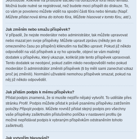
Jednoduše. Klikněte na příslušné tlačítko na obrazovce fóra nebo tématu.
Možná bude nutné se registrovat, než budete moci přispět do diskuze. To,
co vám je povoleno můžete vidět na spodní části fóra nebo tématu (Např.
Můžete přidat nová téma do tohoto fóra, Můžete hlasovat v tomto fóru, atd.
).
Jak změním nebo smažu příspěvek?
V případě, že nejste moderátor nebo administrátor, tak můžete upravovat
nebo mazat jen svoje příspěvky. Můžete upravit zprávu (někdy jen do
omezeného času po přispění) kliknutím na tlačítko
upravit
. Pokud již někdo
odpověděl na váš příspěvek a vy ho upravíte, objeví se vám malinký
dodatek u příspěvku, který ukazuje, kolikrát jste tento příspěvek upravovali.
Tento dodatek se neobjeví, pokud zatím nikdo neodpověděl nebo pokud
moderátor či administrátor změnili příspěvek (ti by měli sami zanechat vzkaz
proč jej změnili). Normální uživatelé nemohou příspěvek smazat, pokud na
něj již někdo odpověděl.
Jak přidám podpis k mému příspěvku?
Přidat podpis znamená, že si musíte nejdřív nějaký vytvořit. To uděláte přes
stránku
Profil
. Podpis můžete přidat k právě psanému příspěvku zatržením
položky
Připojit podpis
. Můžete rovněž přidat stejný podpis pro všechny
vaše příspěvky zaškrtnutím příslušného políčka v nastavení profilu (je
možné nepřidávat podpis k vybraným příspěvkům odstraněním tohoto
zaškrtnutí).
Jak vytvořím hlasování?