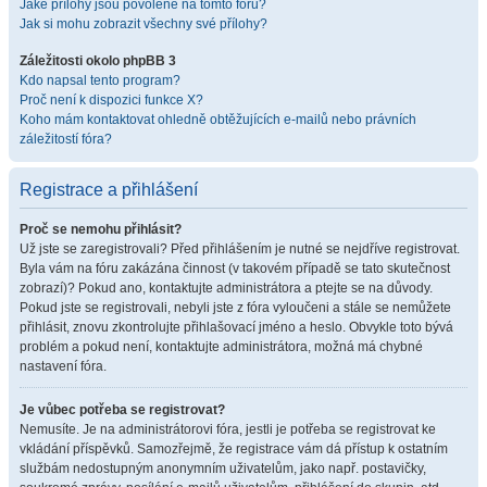
Jaké přílohy jsou povolené na tomto fóru?
Jak si mohu zobrazit všechny své přílohy?
Záležitosti okolo phpBB 3
Kdo napsal tento program?
Proč není k dispozici funkce X?
Koho mám kontaktovat ohledně obtěžujících e-mailů nebo právních
záležitostí fóra?
Registrace a přihlášení
Proč se nemohu přihlásit?
Už jste se zaregistrovali? Před přihlášením je nutné se nejdříve registrovat.
Byla vám na fóru zakázána činnost (v takovém případě se tato skutečnost
zobrazí)? Pokud ano, kontaktujte administrátora a ptejte se na důvody.
Pokud jste se registrovali, nebyli jste z fóra vyloučeni a stále se nemůžete
přihlásit, znovu zkontrolujte přihlašovací jméno a heslo. Obvykle toto bývá
problém a pokud není, kontaktujte administrátora, možná má chybné
nastavení fóra.
Je vůbec potřeba se registrovat?
Nemusíte. Je na administrátorovi fóra, jestli je potřeba se registrovat ke
vkládání příspěvků. Samozřejmě, že registrace vám dá přístup k ostatním
službám nedostupným anonymním uživatelům, jako např. postavičky,