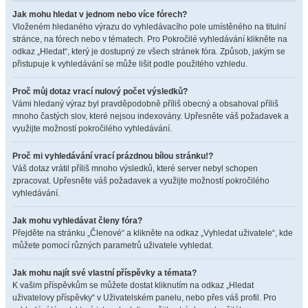
Jak mohu hledat v jednom nebo více fórech?
Vloženém hledaného výrazu do vyhledávacího pole umístěného na titulní
stránce, na fórech nebo v tématech. Pro Pokročilé vyhledávání klikněte na
odkaz „Hledat“, který je dostupný ze všech stránek fóra. Způsob, jakým se
přistupuje k vyhledávání se může lišit podle použitého vzhledu.
Proč můj dotaz vrací nulový počet výsledků?
Vámi hledaný výraz byl pravděpodobně příliš obecný a obsahoval příliš
mnoho častých slov, které nejsou indexovány. Upřesněte váš požadavek a
využijte možností pokročilého vyhledávání.
Proč mi vyhledávání vrací prázdnou bílou stránku!?
Váš dotaz vrátil příliš mnoho výsledků, které server nebyl schopen
zpracovat. Upřesněte váš požadavek a využijte možností pokročilého
vyhledávání.
Jak mohu vyhledávat členy fóra?
Přejděte na stránku „Členové“ a klikněte na odkaz „Vyhledat uživatele“, kde
můžete pomocí různých parametrů uživatele vyhledat.
Jak mohu najít své vlastní příspěvky a témata?
K vašim příspěvkům se můžete dostat kliknutím na odkaz „Hledat
uživatelovy příspěvky“ v Uživatelském panelu, nebo přes váš profil. Pro