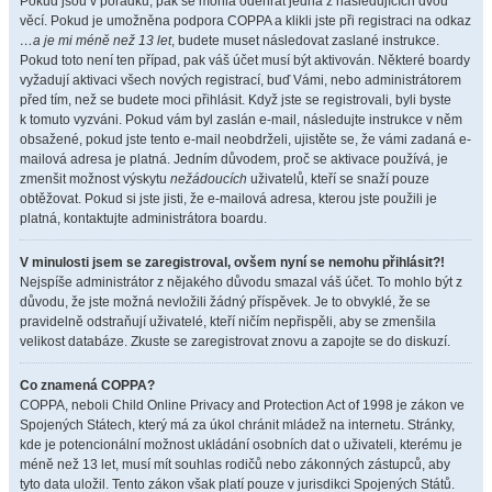
Pokud jsou v pořádku, pak se mohla odehrát jedna z následujících dvou
věcí. Pokud je umožněna podpora COPPA a klikli jste při registraci na odkaz
…a je mi méně než 13 let
, budete muset následovat zaslané instrukce.
Pokud toto není ten případ, pak váš účet musí být aktivován. Některé boardy
vyžadují aktivaci všech nových registrací, buď Vámi, nebo administrátorem
před tím, než se budete moci přihlásit. Když jste se registrovali, byli byste
k tomuto vyzváni. Pokud vám byl zaslán e-mail, následujte instrukce v něm
obsažené, pokud jste tento e-mail neobdrželi, ujistěte se, že vámi zadaná e-
mailová adresa je platná. Jedním důvodem, proč se aktivace používá, je
zmenšit možnost výskytu
nežádoucích
uživatelů, kteří se snaží pouze
obtěžovat. Pokud si jste jisti, že e-mailová adresa, kterou jste použili je
platná, kontaktujte administrátora boardu.
V minulosti jsem se zaregistroval, ovšem nyní se nemohu přihlásit?!
Nejspíše administrátor z nějakého důvodu smazal váš účet. To mohlo být z
důvodu, že jste možná nevložili žádný příspěvek. Je to obvyklé, že se
pravidelně odstraňují uživatelé, kteří ničím nepřispěli, aby se zmenšila
velikost databáze. Zkuste se zaregistrovat znovu a zapojte se do diskuzí.
Co znamená COPPA?
COPPA, neboli Child Online Privacy and Protection Act of 1998 je zákon ve
Spojených Státech, který má za úkol chránit mládež na internetu. Stránky,
kde je potencionální možnost ukládání osobních dat o uživateli, kterému je
méně než 13 let, musí mít souhlas rodičů nebo zákonných zástupců, aby
tyto data uložil. Tento zákon však platí pouze v jurisdikci Spojených Států.