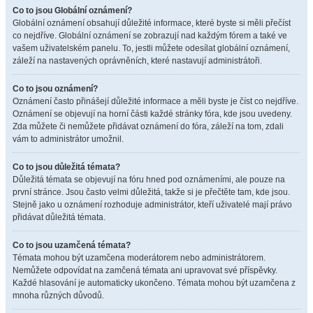
Co to jsou Globální oznámení?
Globální oznámení obsahují důležité informace, které byste si měli přečíst
co nejdříve. Globální oznámení se zobrazují nad každým fórem a také ve
vašem uživatelském panelu. To, jestli můžete odesílat globální oznámení,
záleží na nastavených oprávněních, které nastavují administrátoři.
Co to jsou oznámení?
Oznámení často přinášejí důležité informace a měli byste je číst co nejdříve.
Oznámení se objevují na horní části každé stránky fóra, kde jsou uvedeny.
Zda můžete či nemůžete přidávat oznámení do fóra, záleží na tom, zdali
vám to administrátor umožnil.
Co to jsou důležitá témata?
Důležitá témata se objevují na fóru hned pod oznámeními, ale pouze na
první stránce. Jsou často velmi důležitá, takže si je přečtěte tam, kde jsou.
Stejně jako u oznámení rozhoduje administrátor, kteří uživatelé mají právo
přidávat důležitá témata.
Co to jsou uzamčená témata?
Témata mohou být uzamčena moderátorem nebo administrátorem.
Nemůžete odpovídat na zamčená témata ani upravovat své příspěvky.
Každé hlasování je automaticky ukončeno. Témata mohou být uzamčena z
mnoha různých důvodů.