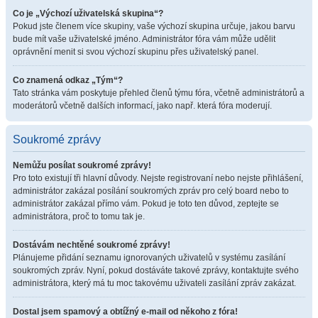
Co je „Výchozí uživatelská skupina“?
Pokud jste členem více skupiny, vaše výchozí skupina určuje, jakou barvu
bude mít vaše uživatelské jméno. Administrátor fóra vám může udělit
oprávnění menit si svou výchozí skupinu přes uživatelský panel.
Co znamená odkaz „Tým“?
Tato stránka vám poskytuje přehled členů týmu fóra, včetně administrátorů a
moderátorů včetně dalších informací, jako např. která fóra moderují.
Soukromé zprávy
Nemůžu posílat soukromé zprávy!
Pro toto existují tři hlavní důvody. Nejste registrovaní nebo nejste přihlášení,
administrátor zakázal posílání soukromých zpráv pro celý board nebo to
administrátor zakázal přímo vám. Pokud je toto ten důvod, zeptejte se
administrátora, proč to tomu tak je.
Dostávám nechtěné soukromé zprávy!
Plánujeme přidání seznamu ignorovaných uživatelů v systému zasílání
soukromých zpráv. Nyní, pokud dostáváte takové zprávy, kontaktujte svého
administrátora, který má tu moc takovému uživateli zasílání zpráv zakázat.
Dostal jsem spamový a obtížný e-mail od někoho z fóra!