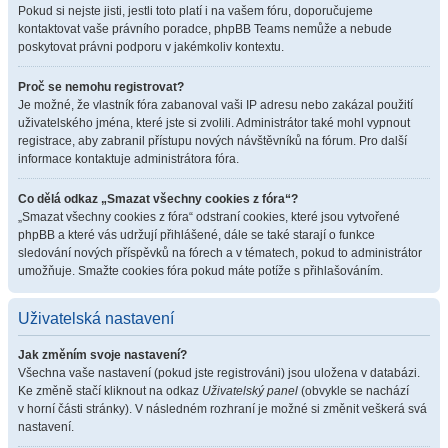
Pokud si nejste jisti, jestli toto platí i na vašem fóru, doporučujeme
kontaktovat vaše právního poradce, phpBB Teams nemůže a nebude
poskytovat právni podporu v jakémkoliv kontextu.
Proč se nemohu registrovat?
Je možné, že vlastník fóra zabanoval vaši IP adresu nebo zakázal použití
uživatelského jména, které jste si zvolili. Administrátor také mohl vypnout
registrace, aby zabranil přístupu nových návštěvníků na fórum. Pro další
informace kontaktuje administrátora fóra.
Co dělá odkaz „Smazat všechny cookies z fóra“?
„Smazat všechny cookies z fóra“ odstraní cookies, které jsou vytvořené
phpBB a které vás udržují přihlášené, dále se také starají o funkce
sledování nových příspěvků na fórech a v tématech, pokud to administrátor
umožňuje. Smažte cookies fóra pokud máte potíže s přihlašováním.
Uživatelská nastavení
Jak změním svoje nastavení?
Všechna vaše nastavení (pokud jste registrováni) jsou uložena v databázi.
Ke změně stačí kliknout na odkaz
Uživatelský panel
(obvykle se nachází
v horní části stránky). V následném rozhraní je možné si změnit veškerá svá
nastavení.