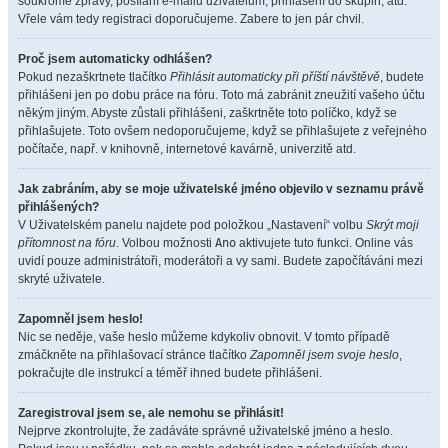
soukromé zprávy, posílání e-mailů uživatelům, přihlášení do skupin, atd.
Vřele vám tedy registraci doporučujeme. Zabere to jen pár chvil.
Proč jsem automaticky odhlášen?
Pokud nezaškrtnete tlačítko
Přihlásit automaticky při příští návštěvě
, budete
přihlášeni jen po dobu práce na fóru. Toto má zabránit zneužití vašeho účtu
někým jiným. Abyste zůstali přihlášeni, zaškrtněte toto políčko, když se
přihlašujete. Toto ovšem nedoporučujeme, když se přihlašujete z veřejného
počítače, např. v knihovně, internetové kavárně, univerzitě atd.
Jak zabráním, aby se moje uživatelské jméno objevilo v seznamu právě
přihlášených?
V Uživatelském panelu najdete pod položkou „Nastavení“ volbu
Skrýt moji
přítomnost na fóru
. Volbou možnosti
Ano
aktivujete tuto funkci. Online vás
uvidí pouze administrátoři, moderátoři a vy sami. Budete započítáváni mezi
skryté uživatele.
Zapomněl jsem heslo!
Nic se neděje, vaše heslo můžeme kdykoliv obnovit. V tomto případě
zmáčkněte na přihlašovací stránce tlačítko
Zapomněl jsem svoje heslo
,
pokračujte dle instrukcí a téměř ihned budete přihlášeni.
Zaregistroval jsem se, ale nemohu se přihlásit!
Nejprve zkontrolujte, že zadáváte správné uživatelské jméno a heslo.