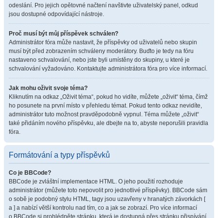
odeslání. Pro jejich opětovné načtení navštivte uživatelský panel, odkud
jsou dostupné odpovídající nástroje.
Proč musí být můj příspěvek schválen?
Administrátor fóra může nastavit, že příspěvky od uživatelů nebo skupin
musí být před zobrazením schváleny moderátory. Buďto je tedy na fóru
nastaveno schvalování, nebo jste byli umístěny do skupiny, u které je
schvalování vyžadováno. Kontaktujte administrátora fóra pro více informací.
Jak mohu oživit svoje téma?
Kliknutím na odkaz „Oživit téma“, pokud ho vidíte, můžete „oživit“ téma, čímž
ho posunete na první místo v přehledu témat. Pokud tento odkaz nevidíte,
administrátor tuto možnost pravděpodobně vypnul. Téma můžete „oživit“
také přidáním nového příspěvku, ale dbejte na to, abyste neporušili pravidla
fóra.
Formátování a typy příspěvků
Co je BBCode?
BBCode je zvláštní implementace HTML. O jeho použití rozhoduje
administrátor (můžete toto nepovolit pro jednotlivé příspěvky). BBCode sám
o sobě je podobný stylu HTML, tagy jsou uzavřeny v hranatých závorkách [
a ] a nabízí větší kontrolu nad tím, co a jak se zobrazí. Pro více informací
o BBCode si prohlédněte stránku, která je dostupná přes stránku přispívání.