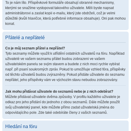
To je nám líto. Příspěvkové formuláře obsahují obranné mechanismy,
kterými se snažíme vystopovat takového uživatele. Měli byste napsat
administrátorovi a zaslat kopii e-mailu, který jste obdrželi, což je velmi
důležité (kvůli hlavičce, která potřebné informace obsahuje). Oni pak mohou
konat.
Přátelé a nepřátelé
Co je můj seznam přátel a nepřátel?
Tyto seznamy můžete využít k utřídění ostatních uživatelů na fóru. Například
uživatelé ve vašem seznamu přátel budou zobrazeni ve vašem
uživatelském panelu se svým stavem a budete z nich moci rychle vybírat
např. při psaní soukromých zpráv. Pokud to umožňuje vzhled fóra, příspěvky
od těchto uživatelů budou zvýrazněny. Pokud přidáte uživatele do seznamu
nepřátel, jeho příspěvky vám ve výchozím stavu nebudou zobrazovány.
Jak mohu přidávat uživatele do seznamů nebo je z nich odebírat?
Můžete přidávat uživatele dvěma způsoby. V profilu každého uživatele je
odkaz pro jeho přidání do jednoho z obou seznamů. Dále můžete použít
svůj uživatelský panel, kde můžete přímo zadat uživatelská jména do
odpovídajícího pole. Zde také odebíráte členy z vašich seznamů.
Hledání na fóru