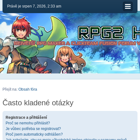
Právě je srpen 7, 2026, 2:33 am
Přejít na:
Obsah fóra
Často kladené otázky
Registrace a přihlášení
Proč se nemohu přihlásit?
Je vůbec potřeba se registrovat?
Proč jsem automaticky odhlášen?