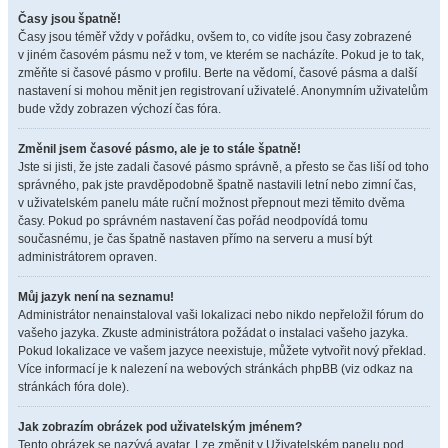
Časy jsou špatně!
Časy jsou téměř vždy v pořádku, ovšem to, co vidíte jsou časy zobrazené
v jiném časovém pásmu než v tom, ve kterém se nacházíte. Pokud je to tak,
změňte si časové pásmo v profilu. Berte na vědomí, časové pásma a další
nastavení si mohou měnit jen registrovaní uživatelé. Anonymním uživatelům
bude vždy zobrazen výchozí čas fóra.
Změnil jsem časové pásmo, ale je to stále špatně!
Jste si jisti, že jste zadali časové pásmo správně, a přesto se čas liší od toho
správného, pak jste pravděpodobně špatně nastavili letní nebo zimní čas,
v uživatelském panelu máte ruční možnost přepnout mezi těmito dvěma
časy. Pokud po správném nastavení čas pořád neodpovídá tomu
současnému, je čas špatně nastaven přímo na serveru a musí být
administrátorem opraven.
Můj jazyk není na seznamu!
Administrátor nenainstaloval vaši lokalizaci nebo nikdo nepřeložil fórum do
vašeho jazyka. Zkuste administrátora požádat o instalaci vašeho jazyka.
Pokud lokalizace ve vašem jazyce neexistuje, můžete vytvořit nový překlad.
Více informací je k nalezení na webových stránkách phpBB (viz odkaz na
stránkách fóra dole).
Jak zobrazím obrázek pod uživatelským jménem?
Tento obrázek se nazývá avatar. Lze změnit v Uživatelském panelu pod