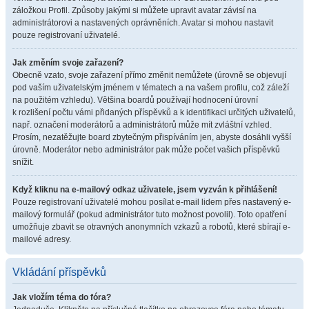
záložkou Profil. Způsoby jakými si můžete upravit avatar závisí na
administrátorovi a nastavených oprávněních. Avatar si mohou nastavit
pouze registrovaní uživatelé.
Jak změním svoje zařazení?
Obecně vzato, svoje zařazení přímo změnit nemůžete (úrovně se objevují
pod vaším uživatelským jménem v tématech a na vašem profilu, což záleží
na použitém vzhledu). Většina boardů používají hodnocení úrovní
k rozlišení počtu vámi přidaných příspěvků a k identifikaci určitých uživatelů,
např. označení moderátorů a administrátorů může mít zvláštní vzhled.
Prosím, nezatěžujte board zbytečným přispíváním jen, abyste dosáhli vyšší
úrovně. Moderátor nebo administrátor pak může počet vašich příspěvků
snížit.
Když kliknu na e-mailový odkaz uživatele, jsem vyzván k přihlášení!
Pouze registrovaní uživatelé mohou posílat e-mail lidem přes nastavený e-
mailový formulář (pokud administrátor tuto možnost povolil). Toto opatření
umožňuje zbavit se otravných anonymních vzkazů a robotů, které sbírají e-
mailové adresy.
Vkládání příspěvků
Jak vložím téma do fóra?