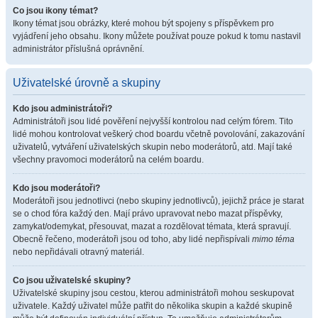
Co jsou ikony témat?
Ikony témat jsou obrázky, které mohou být spojeny s příspěvkem pro
vyjádření jeho obsahu. Ikony můžete používat pouze pokud k tomu nastavil
administrátor příslušná oprávnění.
Uživatelské úrovně a skupiny
Kdo jsou administrátoři?
Administrátoři jsou lidé pověření nejvyšší kontrolou nad celým fórem. Tito
lidé mohou kontrolovat veškerý chod boardu včetně povolování, zakazování
uživatelů, vytváření uživatelských skupin nebo moderátorů, atd. Mají také
všechny pravomoci moderátorů na celém boardu.
Kdo jsou moderátoři?
Moderátoři jsou jednotlivci (nebo skupiny jednotlivců), jejichž práce je starat
se o chod fóra každý den. Mají právo upravovat nebo mazat příspěvky,
zamykat/odemykat, přesouvat, mazat a rozdělovat témata, která spravují.
Obecně řečeno, moderátoři jsou od toho, aby lidé nepřispívali
mimo téma
nebo nepřidávali otravný materiál.
Co jsou uživatelské skupiny?
Uživatelské skupiny jsou cestou, kterou administrátoři mohou seskupovat
uživatele. Každý uživatel může patřit do několika skupin a každé skupině