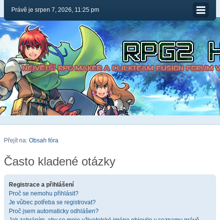
Právě je srpen 7, 2026, 11:25 pm
Přejít na:
Obsah fóra
Často kladené otázky
Registrace a přihlášení
Proč se nemohu přihlásit?
Je vůbec potřeba se registrovat?
Proč jsem automaticky odhlášen?