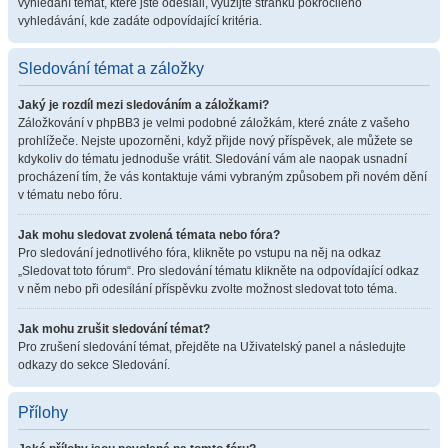
vyhledání témat, které jste odeslali, využijte stránku pokročilého
vyhledávání, kde zadáte odpovídající kritéria.
Sledování témat a záložky
Jaký je rozdíl mezi sledováním a záložkami?
Záložkování v phpBB3 je velmi podobné záložkám, které znáte z vašeho
prohlížeče. Nejste upozorněni, když přijde nový příspěvek, ale můžete se
kdykoliv do tématu jednoduše vrátit. Sledování vám ale naopak usnadní
procházení tím, že vás kontaktuje vámi vybraným způsobem při novém dění
v tématu nebo fóru.
Jak mohu sledovat zvolená témata nebo fóra?
Pro sledování jednotlivého fóra, klikněte po vstupu na něj na odkaz
„Sledovat toto fórum“. Pro sledování tématu klikněte na odpovídající odkaz
v něm nebo při odesílání příspěvku zvolte možnost sledovat toto téma.
Jak mohu zrušit sledování témat?
Pro zrušení sledování témat, přejděte na Uživatelský panel a následujte
odkazy do sekce Sledování.
Přílohy