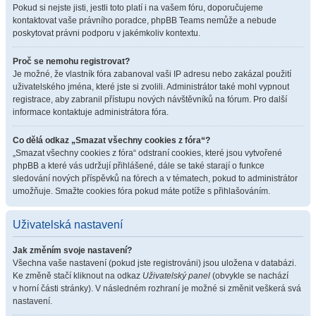
Pokud si nejste jisti, jestli toto platí i na vašem fóru, doporučujeme
kontaktovat vaše právního poradce, phpBB Teams nemůže a nebude
poskytovat právni podporu v jakémkoliv kontextu.
Proč se nemohu registrovat?
Je možné, že vlastník fóra zabanoval vaši IP adresu nebo zakázal použití
uživatelského jména, které jste si zvolili. Administrátor také mohl vypnout
registrace, aby zabranil přístupu nových návštěvníků na fórum. Pro další
informace kontaktuje administrátora fóra.
Co dělá odkaz „Smazat všechny cookies z fóra“?
„Smazat všechny cookies z fóra“ odstraní cookies, které jsou vytvořené
phpBB a které vás udržují přihlášené, dále se také starají o funkce
sledování nových příspěvků na fórech a v tématech, pokud to administrátor
umožňuje. Smažte cookies fóra pokud máte potíže s přihlašováním.
Uživatelská nastavení
Jak změním svoje nastavení?
Všechna vaše nastavení (pokud jste registrováni) jsou uložena v databázi.
Ke změně stačí kliknout na odkaz
Uživatelský panel
(obvykle se nachází
v horní části stránky). V následném rozhraní je možné si změnit veškerá svá
nastavení.