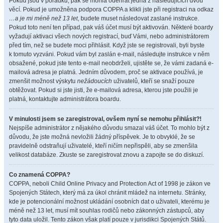
Pokud jsou v pořádku, pak se mohla odehrát jedna z následujících dvou
věcí. Pokud je umožněna podpora COPPA a klikli jste při registraci na odkaz
…a je mi méně než 13 let
, budete muset následovat zaslané instrukce.
Pokud toto není ten případ, pak váš účet musí být aktivován. Některé boardy
vyžadují aktivaci všech nových registrací, buď Vámi, nebo administrátorem
před tím, než se budete moci přihlásit. Když jste se registrovali, byli byste
k tomuto vyzváni. Pokud vám byl zaslán e-mail, následujte instrukce v něm
obsažené, pokud jste tento e-mail neobdrželi, ujistěte se, že vámi zadaná e-
mailová adresa je platná. Jedním důvodem, proč se aktivace používá, je
zmenšit možnost výskytu
nežádoucích
uživatelů, kteří se snaží pouze
obtěžovat. Pokud si jste jisti, že e-mailová adresa, kterou jste použili je
platná, kontaktujte administrátora boardu.
V minulosti jsem se zaregistroval, ovšem nyní se nemohu přihlásit?!
Nejspíše administrátor z nějakého důvodu smazal váš účet. To mohlo být z
důvodu, že jste možná nevložili žádný příspěvek. Je to obvyklé, že se
pravidelně odstraňují uživatelé, kteří ničím nepřispěli, aby se zmenšila
velikost databáze. Zkuste se zaregistrovat znovu a zapojte se do diskuzí.
Co znamená COPPA?
COPPA, neboli Child Online Privacy and Protection Act of 1998 je zákon ve
Spojených Státech, který má za úkol chránit mládež na internetu. Stránky,
kde je potencionální možnost ukládání osobních dat o uživateli, kterému je
méně než 13 let, musí mít souhlas rodičů nebo zákonných zástupců, aby
tyto data uložil. Tento zákon však platí pouze v jurisdikci Spojených Států.