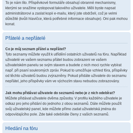
To je nám líto. Příspěvkové formuláře obsahují obranné mechanismy,
kterými se snažíme vystopovat takového uživatele. Měli byste napsat
administrátorovi a zaslat kopii e-mailu, který jste obdrželi, což je velmi
důležité (kvůli hlavičce, která potřebné informace obsahuje). Oni pak mohou
konat.
Přátelé a nepřátelé
Co je můj seznam přátel a nepřátel?
Tyto seznamy můžete využít k utřídění ostatních uživatelů na fóru. Například
uživatelé ve vašem seznamu přátel budou zobrazeni ve vašem
uživatelském panelu se svým stavem a budete z nich moci rychle vybírat
např. při psaní soukromých zpráv. Pokud to umožňuje vzhled fóra, příspěvky
od těchto uživatelů budou zvýrazněny. Pokud přidáte uživatele do seznamu
nepřátel, jeho příspěvky vám ve výchozím stavu nebudou zobrazovány.
Jak mohu přidávat uživatele do seznamů nebo je z nich odebírat?
Můžete přidávat uživatele dvěma způsoby. V profilu každého uživatele je
odkaz pro jeho přidání do jednoho z obou seznamů. Dále můžete použít
svůj uživatelský panel, kde můžete přímo zadat uživatelská jména do
odpovídajícího pole. Zde také odebíráte členy z vašich seznamů.
Hledání na fóru