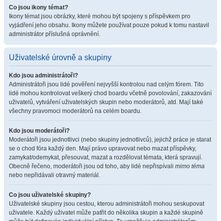
Co jsou ikony témat?
Ikony témat jsou obrázky, které mohou být spojeny s příspěvkem pro
vyjádření jeho obsahu. Ikony můžete používat pouze pokud k tomu nastavil
administrátor příslušná oprávnění.
Uživatelské úrovně a skupiny
Kdo jsou administrátoři?
Administrátoři jsou lidé pověření nejvyšší kontrolou nad celým fórem. Tito
lidé mohou kontrolovat veškerý chod boardu včetně povolování, zakazování
uživatelů, vytváření uživatelských skupin nebo moderátorů, atd. Mají také
všechny pravomoci moderátorů na celém boardu.
Kdo jsou moderátoři?
Moderátoři jsou jednotlivci (nebo skupiny jednotlivců), jejichž práce je starat
se o chod fóra každý den. Mají právo upravovat nebo mazat příspěvky,
zamykat/odemykat, přesouvat, mazat a rozdělovat témata, která spravují.
Obecně řečeno, moderátoři jsou od toho, aby lidé nepřispívali
mimo téma
nebo nepřidávali otravný materiál.
Co jsou uživatelské skupiny?
Uživatelské skupiny jsou cestou, kterou administrátoři mohou seskupovat
uživatele. Každý uživatel může patřit do několika skupin a každé skupině