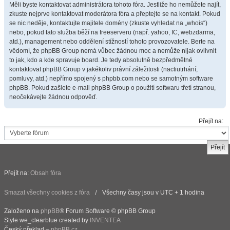
Měli byste kontaktovat administrátora tohoto fóra. Jestliže ho nemůžete najít,
zkuste nejprve kontaktovat moderátora fóra a přeptejte se na kontakt. Pokud
se nic neděje, kontaktujte majitele domény (zkuste vyhledat na „whois“)
nebo, pokud tato služba běží na freeserveru (např. yahoo, IC, webzdarma,
atd.), management nebo oddělení stížností tohoto provozovatele. Berte na
vědomí, že phpBB Group nemá vůbec žádnou moc a nemůže nijak ovlivnit
to jak, kdo a kde spravuje board. Je tedy absolutně bezpředmětné
kontaktovat phpBB Group v jakékoliv právní záležitosti (nactiutrhání,
pomluvy, atd.) nepřímo spojený s phpbb.com nebo se samotným software
phpBB. Pokud zašlete e-mail phpBB Group o použití softwaru třetí stranou,
neočekávejte žádnou odpověď.
Přejít na:
Přejít na:
Obsah fóra
Smazat všechny cookies z fóra
Všechny časy jsou v UTC + 1 hodina
Založeno na
phpBB
® Forum Software © phpBB Group
Style we_clearblue created by
INVENTEA
Český překlad –
phpBB.cz