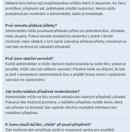
Některá fóra mohou být znepřístupněna určitým lidem či skupinám. Ke čtení,
prohlížení, přispívání atd. potřebujete zvláštní autorizaci, kterou může
poskytnout jen moderátor a administrátor, takže je kontaktujte.
Proč nemohu přidávat přílohy?
Administrátor může povolovat přidávání příloh pro jednotlivá fóra, uživatele,
nebo skupiny. Pokud nemáte dostatečná oprávnění z jedné z těchto
možností, nebo některé z nich úplně zabraňují přidávat přílohy, nezobrazí se
vám tato možnost při odesílání příspěvků.
Proč jsem obdržel varování?
Každý administrátor si může stanovit vlastní pravidla na svém fóru, pokud je
porušíte, může vám být uděleno varování. Prosíme berte na vědomí, že toto
je plně v kompetenci administrátorů fóra a phpBB Group nemá s vydáváním
varování nic společného.
Jak mohu nahlásit příspěvek moderátorům?
Administrátor může na fóru povolit nahlašování vadných příspěvků uživateli.
Pokud je tato možnost povolena, u každého příspěvku uvidíte ikonu, která
vás přivede na formulář, kde vyplníte všechny nezbytné informace pro
nahlášení příspěvku.
K čemu slouží tlačítko „Uložit“ při psaní příspěvků?
Tato možnost vám umožňuje uložit si rozepsané zprávy pro pozdější