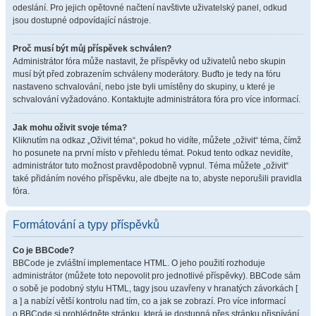
odeslání. Pro jejich opětovné načtení navštivte uživatelský panel, odkud
jsou dostupné odpovídající nástroje.
Proč musí být můj příspěvek schválen?
Administrátor fóra může nastavit, že příspěvky od uživatelů nebo skupin
musí být před zobrazením schváleny moderátory. Buďto je tedy na fóru
nastaveno schvalování, nebo jste byli umístěny do skupiny, u které je
schvalování vyžadováno. Kontaktujte administrátora fóra pro více informací.
Jak mohu oživit svoje téma?
Kliknutím na odkaz „Oživit téma“, pokud ho vidíte, můžete „oživit“ téma, čímž
ho posunete na první místo v přehledu témat. Pokud tento odkaz nevidíte,
administrátor tuto možnost pravděpodobně vypnul. Téma můžete „oživit“
také přidáním nového příspěvku, ale dbejte na to, abyste neporušili pravidla
fóra.
Formátování a typy příspěvků
Co je BBCode?
BBCode je zvláštní implementace HTML. O jeho použití rozhoduje
administrátor (můžete toto nepovolit pro jednotlivé příspěvky). BBCode sám
o sobě je podobný stylu HTML, tagy jsou uzavřeny v hranatých závorkách [
a ] a nabízí větší kontrolu nad tím, co a jak se zobrazí. Pro více informací
o BBCode si prohlédněte stránku, která je dostupná přes stránku přispívání.