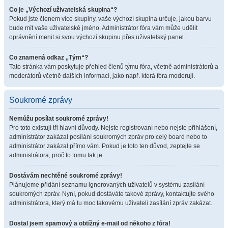
Co je „Výchozí uživatelská skupina“?
Pokud jste členem více skupiny, vaše výchozí skupina určuje, jakou barvu
bude mít vaše uživatelské jméno. Administrátor fóra vám může udělit
oprávnění menit si svou výchozí skupinu přes uživatelský panel.
Co znamená odkaz „Tým“?
Tato stránka vám poskytuje přehled členů týmu fóra, včetně administrátorů a
moderátorů včetně dalších informací, jako např. která fóra moderují.
Soukromé zprávy
Nemůžu posílat soukromé zprávy!
Pro toto existují tři hlavní důvody. Nejste registrovaní nebo nejste přihlášení,
administrátor zakázal posílání soukromých zpráv pro celý board nebo to
administrátor zakázal přímo vám. Pokud je toto ten důvod, zeptejte se
administrátora, proč to tomu tak je.
Dostávám nechtěné soukromé zprávy!
Plánujeme přidání seznamu ignorovaných uživatelů v systému zasílání
soukromých zpráv. Nyní, pokud dostáváte takové zprávy, kontaktujte svého
administrátora, který má tu moc takovému uživateli zasílání zpráv zakázat.
Dostal jsem spamový a obtížný e-mail od někoho z fóra!