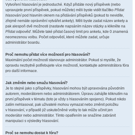
Vytvoření hlasování je jednoduché. Když přidáte nový příspěvek (nebo
upravujete první příspěvek, pokud můžete) měli byste vidět tlačítko
Přidat
hlasování
pod hlavním oknem na přidávání příspěvků (pokud to nevidíte,
zřejmě nemáte oprávnění vytvářet ankety). Měli byste zadat název ankety a
pak alespoň dvě možnosti (nastavte napsáním název otázky a klikněte na
Přidat odpověď
. Můžete také přidat časový limit pro anketu, kde 0 znamená
neomezenou volbu. Počet odpovědí, které můžete zadat, určuje
administrátor boardu.
Proč nemohu přidat více možností pro hlasování?
Maximální počet možností stanovuje administrátor. Pokud si myslíte, že
opravdu nezbytně potřebujete více možností, kontaktujte administrátora fóra
pro další informace.
Jak změním nebo smažu hlasování?
Je to stejné jako s příspěvky, hlasování mohou být upravována původním
autorem, moderátorem nebo administrátorem. Úpravu zahájíte kliknutím na
první příspěvek v tématu (toto je vždy s hlasováním spojeno). Pokud nikdo
zatím nehlasoval, pak uživatelé mohou vymazat nebo změnit položku
v hlasování, v případě již uskutečněné volby to tak může učinit jen
moderátor nebo administrátor. Tímto opatřením se snažíme zabránit
manipulaci s výsledky hlasování.
Proč se nemohu dostat k fóru?