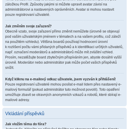
záložkou Profil. Způsoby jakými si můžete upravit avatar závisí na
administrátorovi a nastavených oprávněních. Avatar si mohou nastavit
pouze registrovaní uživatelé.
Jak změním svoje zařazení?
Obecně vzato, svoje zařazení přímo změnit nemůžete (úrovně se objevují
pod vaším uživatelským jménem v tématech a na vašem profilu, což záleží
na použitém vzhledu). Většina boardů používají hodnocení úrovní
k rozlišení počtu vámi přidaných příspěvků a k identifikaci určitých uživatelů,
např. označení moderátorů a administrátorů může mít zvláštní vzhled.
Prosím, nezatěžujte board zbytečným přispíváním jen, abyste dosáhli vyšší
úrovně. Moderátor nebo administrátor pak může počet vašich příspěvků
snížit.
Když kliknu na e-mailový odkaz uživatele, jsem vyzván k přihlášení!
Pouze registrovaní uživatelé mohou posílat e-mail lidem přes nastavený e-
mailový formulář (pokud administrátor tuto možnost povolil). Toto opatření
umožňuje zbavit se otravných anonymních vzkazů a robotů, které sbírají e-
mailové adresy.
Vkládání příspěvků
Jak vložím téma do fóra?