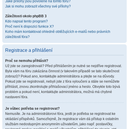
Jaké přílohy jsou povolené na tomto fóru?
Jak si mohu zobrazit všechny své přílohy?
Záležitosti okolo phpBB 3
Kdo napsal tento program?
Proč není k dispozici funkce X?
Koho mám kontaktovat ohledně obtěžujících e-mailů nebo právních
záležitostí fóra?
Registrace a přihlášení
Proč se nemohu přihlásit?
Už jste se zaregistrovali? Před přihlášením je nutné se nejdříve registrovat.
Byla vám na fóru zakázána činnost (v takovém případě se tato skutečnost
zobrazí)? Pokud ano, kontaktujte administrátora a ptejte se na důvody.
Pokud jste se registrovali, nebyli jste z fóra vyloučeni a stále se nemůžete
přihlásit, znovu zkontrolujte přihlašovací jméno a heslo. Obvykle toto bývá
problém a pokud není, kontaktujte administrátora, možná má chybné
nastavení fóra.
Je vůbec potřeba se registrovat?
Nemusíte. Je na administrátorovi fóra, jestli je potřeba se registrovat ke
vkládání příspěvků. Samozřejmě, že registrace vám dá přístup k ostatním
službám nedostupným anonymním uživatelům, jako např. postavičky,