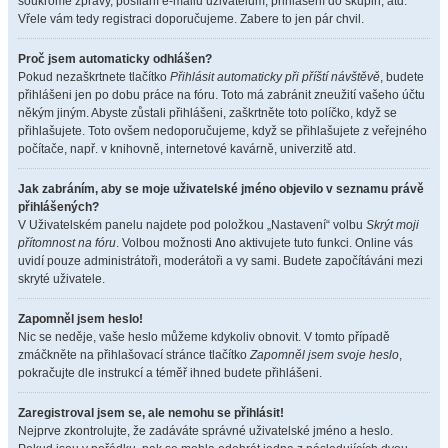
soukromé zprávy, posílání e-mailů uživatelům, přihlášení do skupin, atd.
Vřele vám tedy registraci doporučujeme. Zabere to jen pár chvil.
Proč jsem automaticky odhlášen?
Pokud nezaškrtnete tlačítko
Přihlásit automaticky při příští návštěvě
, budete
přihlášeni jen po dobu práce na fóru. Toto má zabránit zneužití vašeho účtu
někým jiným. Abyste zůstali přihlášeni, zaškrtněte toto políčko, když se
přihlašujete. Toto ovšem nedoporučujeme, když se přihlašujete z veřejného
počítače, např. v knihovně, internetové kavárně, univerzitě atd.
Jak zabráním, aby se moje uživatelské jméno objevilo v seznamu právě
přihlášených?
V Uživatelském panelu najdete pod položkou „Nastavení“ volbu
Skrýt moji
přítomnost na fóru
. Volbou možnosti
Ano
aktivujete tuto funkci. Online vás
uvidí pouze administrátoři, moderátoři a vy sami. Budete započítáváni mezi
skryté uživatele.
Zapomněl jsem heslo!
Nic se neděje, vaše heslo můžeme kdykoliv obnovit. V tomto případě
zmáčkněte na přihlašovací stránce tlačítko
Zapomněl jsem svoje heslo
,
pokračujte dle instrukcí a téměř ihned budete přihlášeni.
Zaregistroval jsem se, ale nemohu se přihlásit!
Nejprve zkontrolujte, že zadáváte správné uživatelské jméno a heslo.