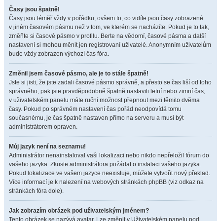
Časy jsou špatně!
Časy jsou téměř vždy v pořádku, ovšem to, co vidíte jsou časy zobrazené
v jiném časovém pásmu než v tom, ve kterém se nacházíte. Pokud je to tak,
změňte si časové pásmo v profilu. Berte na vědomí, časové pásma a další
nastavení si mohou měnit jen registrovaní uživatelé. Anonymním uživatelům
bude vždy zobrazen výchozí čas fóra.
Změnil jsem časové pásmo, ale je to stále špatně!
Jste si jisti, že jste zadali časové pásmo správně, a přesto se čas liší od toho
správného, pak jste pravděpodobně špatně nastavili letní nebo zimní čas,
v uživatelském panelu máte ruční možnost přepnout mezi těmito dvěma
časy. Pokud po správném nastavení čas pořád neodpovídá tomu
současnému, je čas špatně nastaven přímo na serveru a musí být
administrátorem opraven.
Můj jazyk není na seznamu!
Administrátor nenainstaloval vaši lokalizaci nebo nikdo nepřeložil fórum do
vašeho jazyka. Zkuste administrátora požádat o instalaci vašeho jazyka.
Pokud lokalizace ve vašem jazyce neexistuje, můžete vytvořit nový překlad.
Více informací je k nalezení na webových stránkách phpBB (viz odkaz na
stránkách fóra dole).
Jak zobrazím obrázek pod uživatelským jménem?
Tento obrázek se nazývá avatar. Lze změnit v Uživatelském panelu pod