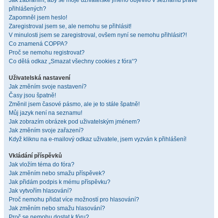
Jak zabráním, aby se moje uživatelské jméno objevilo v seznamu právě
přihlášených?
Zapomněl jsem heslo!
Zaregistroval jsem se, ale nemohu se přihlásit!
V minulosti jsem se zaregistroval, ovšem nyní se nemohu přihlásit?!
Co znamená COPPA?
Proč se nemohu registrovat?
Co dělá odkaz „Smazat všechny cookies z fóra“?
Uživatelská nastavení
Jak změním svoje nastavení?
Časy jsou špatně!
Změnil jsem časové pásmo, ale je to stále špatně!
Můj jazyk není na seznamu!
Jak zobrazím obrázek pod uživatelským jménem?
Jak změním svoje zařazení?
Když kliknu na e-mailový odkaz uživatele, jsem vyzván k přihlášení!
Vkládání příspěvků
Jak vložím téma do fóra?
Jak změním nebo smažu příspěvek?
Jak přidám podpis k mému příspěvku?
Jak vytvořím hlasování?
Proč nemohu přidat více možností pro hlasování?
Jak změním nebo smažu hlasování?
Proč se nemohu dostat k fóru?