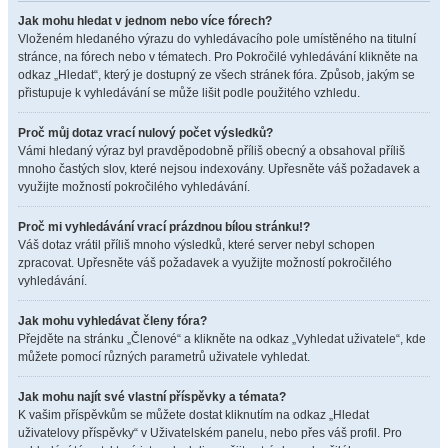
Jak mohu hledat v jednom nebo více fórech?
Vloženém hledaného výrazu do vyhledávacího pole umístěného na titulní
stránce, na fórech nebo v tématech. Pro Pokročilé vyhledávání klikněte na
odkaz „Hledat“, který je dostupný ze všech stránek fóra. Způsob, jakým se
přistupuje k vyhledávání se může lišit podle použitého vzhledu.
Proč můj dotaz vrací nulový počet výsledků?
Vámi hledaný výraz byl pravděpodobně příliš obecný a obsahoval příliš
mnoho častých slov, které nejsou indexovány. Upřesněte váš požadavek a
využijte možností pokročilého vyhledávání.
Proč mi vyhledávání vrací prázdnou bílou stránku!?
Váš dotaz vrátil příliš mnoho výsledků, které server nebyl schopen
zpracovat. Upřesněte váš požadavek a využijte možností pokročilého
vyhledávání.
Jak mohu vyhledávat členy fóra?
Přejděte na stránku „Členové“ a klikněte na odkaz „Vyhledat uživatele“, kde
můžete pomocí různých parametrů uživatele vyhledat.
Jak mohu najít své vlastní příspěvky a témata?
K vašim příspěvkům se můžete dostat kliknutím na odkaz „Hledat
uživatelovy příspěvky“ v Uživatelském panelu, nebo přes váš profil. Pro