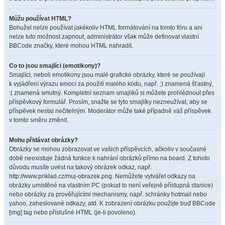
Můžu používat HTML?
Bohužel nelze používat jakékoliv HTML formátování na tomto fóru a ani
nelze tuto možnost zapnout, administrátor však může definovat vlastní
BBCode značky, které mohou HTML nahradit.
Co to jsou smajlíci (emotikony)?
Smajlíci, neboli emotikony jsou malé grafické obrázky, které se používají
k vyjádření výrazu emocí za použití malého kódu, např. :) znamená šťastný,
:( znamená smutný. Kompletní seznam smajlíků si můžete prohlédnout přes
příspěvkový formulář. Prosím, snažte se tyto smajlíky nezneužívat, aby se
příspěvek nestal nečitelným. Moderátor může také případně váš příspěvek
v tomto směru změnit.
Mohu přidávat obrázky?
Obrázky se mohou zobrazovat ve vašich příspěvcích, ačkoliv v současné
době neexistuje žádná funkce k nahrání obrázků přímo na board. Z tohoto
důvodu musíte uvést na takový obrázek odkaz, např.
http://www.priklad.cz/muj-obrazek.png. Nemůžete vytvářet odkazy na
obrázky umístěné na vlastním PC (pokud to není veřejně přístupná stanice)
nebo obrázky za prověřujícími mechanismy, např. schránky hotmail nebo
yahoo, zaheslované odkazy, atd. K zobrazení obrázku použijte buď BBCode
[img] tag nebo příslušné HTML (je-li povoleno).