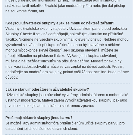
může být definován individuální přístup. To umožňuje administrátorům
snáze nastavit několik uživatelů jako moderátory fóra nebo jim dát přístup
na soukromé fórum, atd.
Kde jsou uživatelské skupiny a jak se mohu do některé zařadit?
Všechny uživatelské skupiny najdete v Uživatelském panelu pod položkou
Skupiny. Chcete-li se k některé připojit, pokračujte kliknutím na příslušné
tlačítko. Nicméně ne všechny skupiny mají otevřený přístup. Některé mohou
vyžadovat schválení k přístupu, některé mohou být uzavřené a některé
mohou mít dokonce skryté členství. Je-li skupina otevřená, můžete se
připojit kliknutím na příslušné tlačítko. Vyžaduje-li skupina schválení,
můžete o něj zažádat kliknutím na příslušné tlačítko. Moderátor skupiny
musí vaši žádost schválit a může se vás zeptat na důvod žádosti. Prosím,
nedotírejte na moderátora skupiny, pokud vaši žádost zamítne; bude mít své
důvody.
Jak se stanu moderátorem uživatelské skupiny?
Uživatelské skupiny jsou původně vytvořeny administrátorem a mohou také
ustanovit moderátora. Máte-li zájem vytvořit uživatelskou skupinu, pak jako
prvního kontaktujte administrátora soukromou zprávou.
Proč mají některé skupiny jinou barvu?
Je možné, aby administrátor fóra přidělil členům určité skupiny barvu, pro
usnadnění jejich odlišení od ostatních členů.