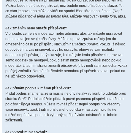
Jednoduše. Klikněte na příslušné tlačítko na obrazovce fóra nebo tématu.
Možná bude nutné se registrovat, než budete moci přispět do diskuze. To,
co vám je povoleno můžete vidět na spodní části fóra nebo tématu (Např.
Můžete přidat nová téma do tohoto fóra, Můžete hlasovat v tomto fóru, atd.
).
Jak změním nebo smažu příspěvek?
V případě, že nejste moderátor nebo administrátor, tak můžete upravovat
nebo mazat jen svoje příspěvky. Můžete upravit zprávu (někdy jen do
omezeného času po přispění) kliknutím na tlačítko
upravit
. Pokud již někdo
odpověděl na váš příspěvek a vy ho upravíte, objeví se vám malinký
dodatek u příspěvku, který ukazuje, kolikrát jste tento příspěvek upravovali.
Tento dodatek se neobjeví, pokud zatím nikdo neodpověděl nebo pokud
moderátor či administrátor změnili příspěvek (ti by měli sami zanechat vzkaz
proč jej změnili). Normální uživatelé nemohou příspěvek smazat, pokud na
něj již někdo odpověděl.
Jak přidám podpis k mému příspěvku?
Přidat podpis znamená, že si musíte nejdřív nějaký vytvořit. To uděláte přes
stránku
Profil
. Podpis můžete přidat k právě psanému příspěvku zatržením
položky
Připojit podpis
. Můžete rovněž přidat stejný podpis pro všechny
vaše příspěvky zaškrtnutím příslušného políčka v nastavení profilu (je
možné nepřidávat podpis k vybraným příspěvkům odstraněním tohoto
zaškrtnutí).
Jak vytvořím hlasování?