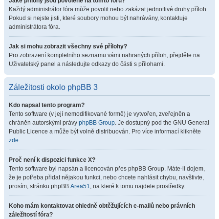
Jaké přílohy jsou povolené na tomto fóru?
Každý administrátor fóra může povolit nebo zakázat jednotlivé druhy příloh.
Pokud si nejste jisti, které soubory mohou být nahrávány, kontaktuje
administrátora fóra.
Jak si mohu zobrazit všechny své přílohy?
Pro zobrazení kompletního seznamu vámi nahraných příloh, přejděte na
Uživatelský panel a následujte odkazy do části s přílohami.
Záležitosti okolo phpBB 3
Kdo napsal tento program?
Tento software (v její nemodifikované formě) je vytvořen, zveřejněn a
chráněn autorskými právy
phpBB Group
. Je dostupný pod the GNU General
Public Licence a může být volně distribuován. Pro více informací klikněte
zde
.
Proč není k dispozici funkce X?
Tento software byl napsán a licencován přes phpBB Group. Máte-li dojem,
že je potřeba přidat nějakou funkci, nebo chcete nahlásit chybu, navštivte,
prosím, stránku phpBB
Area51
, na které k tomu najdete prostředky.
Koho mám kontaktovat ohledně obtěžujících e-mailů nebo právních
záležitostí fóra?