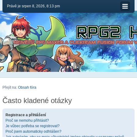
Právě je srpen 8, 2026, 8:13 pm
Přejít na:
Obsah fóra
Často kladené otázky
Registrace a přihlášení
Proč se nemohu přihlásit?
Je vůbec potřeba se registrovat?
Proč jsem automaticky odhlášen?