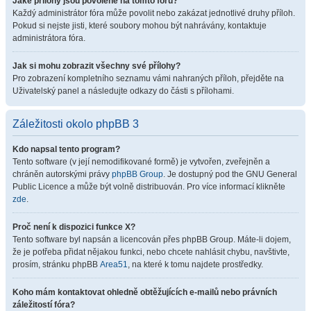
Jaké přílohy jsou povolené na tomto fóru?
Každý administrátor fóra může povolit nebo zakázat jednotlivé druhy příloh.
Pokud si nejste jisti, které soubory mohou být nahrávány, kontaktuje
administrátora fóra.
Jak si mohu zobrazit všechny své přílohy?
Pro zobrazení kompletního seznamu vámi nahraných příloh, přejděte na
Uživatelský panel a následujte odkazy do části s přílohami.
Záležitosti okolo phpBB 3
Kdo napsal tento program?
Tento software (v její nemodifikované formě) je vytvořen, zveřejněn a
chráněn autorskými právy
phpBB Group
. Je dostupný pod the GNU General
Public Licence a může být volně distribuován. Pro více informací klikněte
zde
.
Proč není k dispozici funkce X?
Tento software byl napsán a licencován přes phpBB Group. Máte-li dojem,
že je potřeba přidat nějakou funkci, nebo chcete nahlásit chybu, navštivte,
prosím, stránku phpBB
Area51
, na které k tomu najdete prostředky.
Koho mám kontaktovat ohledně obtěžujících e-mailů nebo právních
záležitostí fóra?