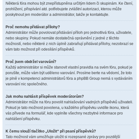
Některá fóra mohou být znepřístupněna určitým lidem či skupinám. Ke čtení,
prohlížení, přispívání atd. potřebujete zvláštní autorizaci, kterou může
poskytnout jen moderátor a administrátor, takže je kontaktujte.
Proč nemohu přidávat přílohy?
Administrátor může povolovat přidávání příloh pro jednotlivá fóra, uživatele,
nebo skupiny. Pokud nemáte dostatečná oprávnění z jedné z těchto
možností, nebo některé z nich úplně zabraňují přidávat přílohy, nezobrazí se
vám tato možnost při odesílání příspěvků.
Proč jsem obdržel varování?
Každý administrátor si může stanovit vlastní pravidla na svém fóru, pokud je
porušíte, může vám být uděleno varování. Prosíme berte na vědomí, že toto
je plně v kompetenci administrátorů fóra a phpBB Group nemá s vydáváním
varování nic společného.
Jak mohu nahlásit příspěvek moderátorům?
Administrátor může na fóru povolit nahlašování vadných příspěvků uživateli.
Pokud je tato možnost povolena, u každého příspěvku uvidíte ikonu, která
vás přivede na formulář, kde vyplníte všechny nezbytné informace pro
nahlášení příspěvku.
K čemu slouží tlačítko „Uložit“ při psaní příspěvků?
Tato možnost vám umožňuje uložit si rozepsané zprávy pro pozdější