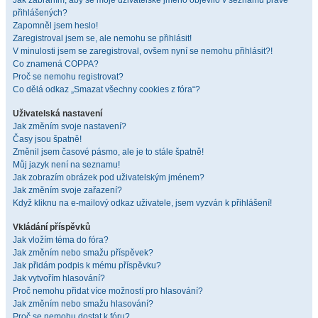
Jak zabráním, aby se moje uživatelské jméno objevilo v seznamu právě
přihlášených?
Zapomněl jsem heslo!
Zaregistroval jsem se, ale nemohu se přihlásit!
V minulosti jsem se zaregistroval, ovšem nyní se nemohu přihlásit?!
Co znamená COPPA?
Proč se nemohu registrovat?
Co dělá odkaz „Smazat všechny cookies z fóra“?
Uživatelská nastavení
Jak změním svoje nastavení?
Časy jsou špatně!
Změnil jsem časové pásmo, ale je to stále špatně!
Můj jazyk není na seznamu!
Jak zobrazím obrázek pod uživatelským jménem?
Jak změním svoje zařazení?
Když kliknu na e-mailový odkaz uživatele, jsem vyzván k přihlášení!
Vkládání příspěvků
Jak vložím téma do fóra?
Jak změním nebo smažu příspěvek?
Jak přidám podpis k mému příspěvku?
Jak vytvořím hlasování?
Proč nemohu přidat více možností pro hlasování?
Jak změním nebo smažu hlasování?
Proč se nemohu dostat k fóru?