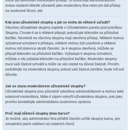
může být definován individuální přístup. To umožňuje administrátorům
snáze nastavit několik uživatelů jako moderátory fóra nebo jim dát přístup
na soukromé fórum, atd.
Kde jsou uživatelské skupiny a jak se mohu do některé zařadit?
Všechny uživatelské skupiny najdete v Uživatelském panelu pod položkou
Skupiny. Chcete-li se k některé připojit, pokračujte kliknutím na příslušné
tlačítko. Nicméně ne všechny skupiny mají otevřený přístup. Některé mohou
vyžadovat schválení k přístupu, některé mohou být uzavřené a některé
mohou mít dokonce skryté členství. Je-li skupina otevřená, můžete se
připojit kliknutím na příslušné tlačítko. Vyžaduje-li skupina schválení,
můžete o něj zažádat kliknutím na příslušné tlačítko. Moderátor skupiny
musí vaši žádost schválit a může se vás zeptat na důvod žádosti. Prosím,
nedotírejte na moderátora skupiny, pokud vaši žádost zamítne; bude mít své
důvody.
Jak se stanu moderátorem uživatelské skupiny?
Uživatelské skupiny jsou původně vytvořeny administrátorem a mohou také
ustanovit moderátora. Máte-li zájem vytvořit uživatelskou skupinu, pak jako
prvního kontaktujte administrátora soukromou zprávou.
Proč mají některé skupiny jinou barvu?
Je možné, aby administrátor fóra přidělil členům určité skupiny barvu, pro
usnadnění jejich odlišení od ostatních členů.