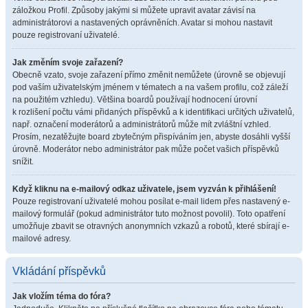
záložkou Profil. Způsoby jakými si můžete upravit avatar závisí na
administrátorovi a nastavených oprávněních. Avatar si mohou nastavit
pouze registrovaní uživatelé.
Jak změním svoje zařazení?
Obecně vzato, svoje zařazení přímo změnit nemůžete (úrovně se objevují
pod vaším uživatelským jménem v tématech a na vašem profilu, což záleží
na použitém vzhledu). Většina boardů používají hodnocení úrovní
k rozlišení počtu vámi přidaných příspěvků a k identifikaci určitých uživatelů,
např. označení moderátorů a administrátorů může mít zvláštní vzhled.
Prosím, nezatěžujte board zbytečným přispíváním jen, abyste dosáhli vyšší
úrovně. Moderátor nebo administrátor pak může počet vašich příspěvků
snížit.
Když kliknu na e-mailový odkaz uživatele, jsem vyzván k přihlášení!
Pouze registrovaní uživatelé mohou posílat e-mail lidem přes nastavený e-
mailový formulář (pokud administrátor tuto možnost povolil). Toto opatření
umožňuje zbavit se otravných anonymních vzkazů a robotů, které sbírají e-
mailové adresy.
Vkládání příspěvků
Jak vložím téma do fóra?