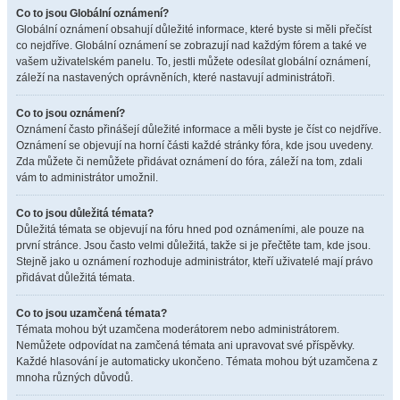
Co to jsou Globální oznámení?
Globální oznámení obsahují důležité informace, které byste si měli přečíst
co nejdříve. Globální oznámení se zobrazují nad každým fórem a také ve
vašem uživatelském panelu. To, jestli můžete odesílat globální oznámení,
záleží na nastavených oprávněních, které nastavují administrátoři.
Co to jsou oznámení?
Oznámení často přinášejí důležité informace a měli byste je číst co nejdříve.
Oznámení se objevují na horní části každé stránky fóra, kde jsou uvedeny.
Zda můžete či nemůžete přidávat oznámení do fóra, záleží na tom, zdali
vám to administrátor umožnil.
Co to jsou důležitá témata?
Důležitá témata se objevují na fóru hned pod oznámeními, ale pouze na
první stránce. Jsou často velmi důležitá, takže si je přečtěte tam, kde jsou.
Stejně jako u oznámení rozhoduje administrátor, kteří uživatelé mají právo
přidávat důležitá témata.
Co to jsou uzamčená témata?
Témata mohou být uzamčena moderátorem nebo administrátorem.
Nemůžete odpovídat na zamčená témata ani upravovat své příspěvky.
Každé hlasování je automaticky ukončeno. Témata mohou být uzamčena z
mnoha různých důvodů.