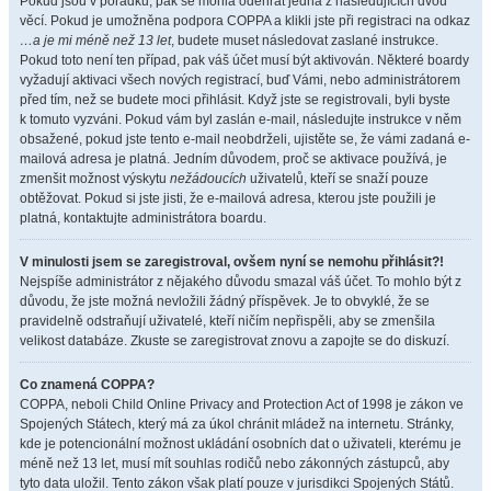
Pokud jsou v pořádku, pak se mohla odehrát jedna z následujících dvou
věcí. Pokud je umožněna podpora COPPA a klikli jste při registraci na odkaz
…a je mi méně než 13 let
, budete muset následovat zaslané instrukce.
Pokud toto není ten případ, pak váš účet musí být aktivován. Některé boardy
vyžadují aktivaci všech nových registrací, buď Vámi, nebo administrátorem
před tím, než se budete moci přihlásit. Když jste se registrovali, byli byste
k tomuto vyzváni. Pokud vám byl zaslán e-mail, následujte instrukce v něm
obsažené, pokud jste tento e-mail neobdrželi, ujistěte se, že vámi zadaná e-
mailová adresa je platná. Jedním důvodem, proč se aktivace používá, je
zmenšit možnost výskytu
nežádoucích
uživatelů, kteří se snaží pouze
obtěžovat. Pokud si jste jisti, že e-mailová adresa, kterou jste použili je
platná, kontaktujte administrátora boardu.
V minulosti jsem se zaregistroval, ovšem nyní se nemohu přihlásit?!
Nejspíše administrátor z nějakého důvodu smazal váš účet. To mohlo být z
důvodu, že jste možná nevložili žádný příspěvek. Je to obvyklé, že se
pravidelně odstraňují uživatelé, kteří ničím nepřispěli, aby se zmenšila
velikost databáze. Zkuste se zaregistrovat znovu a zapojte se do diskuzí.
Co znamená COPPA?
COPPA, neboli Child Online Privacy and Protection Act of 1998 je zákon ve
Spojených Státech, který má za úkol chránit mládež na internetu. Stránky,
kde je potencionální možnost ukládání osobních dat o uživateli, kterému je
méně než 13 let, musí mít souhlas rodičů nebo zákonných zástupců, aby
tyto data uložil. Tento zákon však platí pouze v jurisdikci Spojených Států.