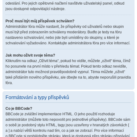
odeslání. Pro jejich opětovné načtení navštivte uživatelský panel, odkud
jsou dostupné odpovídající nástroje.
Proč musí být můj příspěvek schválen?
Administrátor fóra může nastavit, že příspěvky od uživatelů nebo skupin
musí být před zobrazením schváleny moderátory. Buďto je tedy na fóru
nastaveno schvalování, nebo jste byli umístěny do skupiny, u které je
schvalování vyžadováno. Kontaktujte administrátora fóra pro více informací.
Jak mohu oživit svoje téma?
Kliknutím na odkaz „Oživit téma“, pokud ho vidíte, můžete „oživit“ téma, čímž
ho posunete na první místo v přehledu témat. Pokud tento odkaz nevidíte,
administrátor tuto možnost pravděpodobně vypnul. Téma můžete „oživit“
také přidáním nového příspěvku, ale dbejte na to, abyste neporušili pravidla
fóra.
Formátování a typy příspěvků
Co je BBCode?
BBCode je zvláštní implementace HTML. O jeho použití rozhoduje
administrátor (můžete toto nepovolit pro jednotlivé příspěvky). BBCode sám
o sobě je podobný stylu HTML, tagy jsou uzavřeny v hranatých závorkách [
a ] a nabízí větší kontrolu nad tím, co a jak se zobrazí. Pro více informací
o BBCode si prohlédněte stránku, která je dostupná přes stránku přispívání.