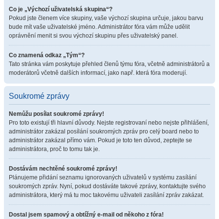
Co je „Výchozí uživatelská skupina“?
Pokud jste členem více skupiny, vaše výchozí skupina určuje, jakou barvu
bude mít vaše uživatelské jméno. Administrátor fóra vám může udělit
oprávnění menit si svou výchozí skupinu přes uživatelský panel.
Co znamená odkaz „Tým“?
Tato stránka vám poskytuje přehled členů týmu fóra, včetně administrátorů a
moderátorů včetně dalších informací, jako např. která fóra moderují.
Soukromé zprávy
Nemůžu posílat soukromé zprávy!
Pro toto existují tři hlavní důvody. Nejste registrovaní nebo nejste přihlášení,
administrátor zakázal posílání soukromých zpráv pro celý board nebo to
administrátor zakázal přímo vám. Pokud je toto ten důvod, zeptejte se
administrátora, proč to tomu tak je.
Dostávám nechtěné soukromé zprávy!
Plánujeme přidání seznamu ignorovaných uživatelů v systému zasílání
soukromých zpráv. Nyní, pokud dostáváte takové zprávy, kontaktujte svého
administrátora, který má tu moc takovému uživateli zasílání zpráv zakázat.
Dostal jsem spamový a obtížný e-mail od někoho z fóra!