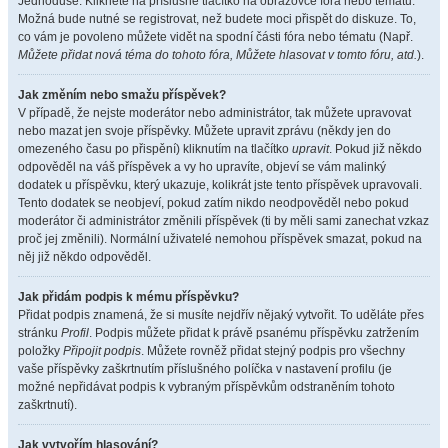
Jednoduše. Klikněte na příslušné tlačítko na obrazovce fóra nebo tématu.
Možná bude nutné se registrovat, než budete moci přispět do diskuze. To,
co vám je povoleno můžete vidět na spodní části fóra nebo tématu (Např.
Můžete přidat nová téma do tohoto fóra, Můžete hlasovat v tomto fóru, atd.
).
Jak změním nebo smažu příspěvek?
V případě, že nejste moderátor nebo administrátor, tak můžete upravovat
nebo mazat jen svoje příspěvky. Můžete upravit zprávu (někdy jen do
omezeného času po přispění) kliknutím na tlačítko
upravit
. Pokud již někdo
odpověděl na váš příspěvek a vy ho upravíte, objeví se vám malinký
dodatek u příspěvku, který ukazuje, kolikrát jste tento příspěvek upravovali.
Tento dodatek se neobjeví, pokud zatím nikdo neodpověděl nebo pokud
moderátor či administrátor změnili příspěvek (ti by měli sami zanechat vzkaz
proč jej změnili). Normální uživatelé nemohou příspěvek smazat, pokud na
něj již někdo odpověděl.
Jak přidám podpis k mému příspěvku?
Přidat podpis znamená, že si musíte nejdřív nějaký vytvořit. To uděláte přes
stránku
Profil
. Podpis můžete přidat k právě psanému příspěvku zatržením
položky
Připojit podpis
. Můžete rovněž přidat stejný podpis pro všechny
vaše příspěvky zaškrtnutím příslušného políčka v nastavení profilu (je
možné nepřidávat podpis k vybraným příspěvkům odstraněním tohoto
zaškrtnutí).
Jak vytvořím hlasování?