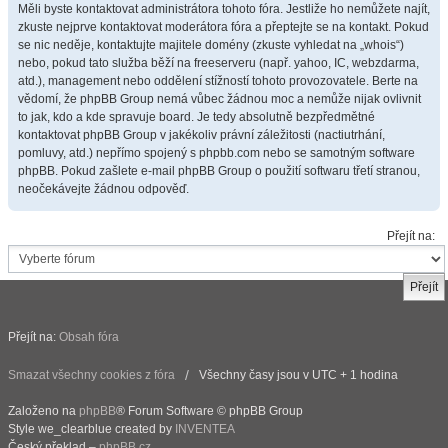
Měli byste kontaktovat administrátora tohoto fóra. Jestliže ho nemůžete najít,
zkuste nejprve kontaktovat moderátora fóra a přeptejte se na kontakt. Pokud
se nic neděje, kontaktujte majitele domény (zkuste vyhledat na „whois“)
nebo, pokud tato služba běží na freeserveru (např. yahoo, IC, webzdarma,
atd.), management nebo oddělení stížností tohoto provozovatele. Berte na
vědomí, že phpBB Group nemá vůbec žádnou moc a nemůže nijak ovlivnit
to jak, kdo a kde spravuje board. Je tedy absolutně bezpředmětné
kontaktovat phpBB Group v jakékoliv právní záležitosti (nactiutrhání,
pomluvy, atd.) nepřímo spojený s phpbb.com nebo se samotným software
phpBB. Pokud zašlete e-mail phpBB Group o použití softwaru třetí stranou,
neočekávejte žádnou odpověď.
Přejít na:
Přejít na:
Obsah fóra
Smazat všechny cookies z fóra
Všechny časy jsou v UTC + 1 hodina
Založeno na
phpBB
® Forum Software © phpBB Group
Style we_clearblue created by
INVENTEA
Český překlad –
phpBB.cz