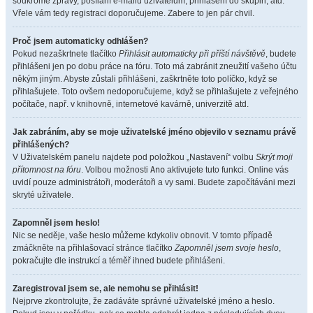
soukromé zprávy, posílání e-mailů uživatelům, přihlášení do skupin, atd.
Vřele vám tedy registraci doporučujeme. Zabere to jen pár chvil.
Proč jsem automaticky odhlášen?
Pokud nezaškrtnete tlačítko
Přihlásit automaticky při příští návštěvě
, budete
přihlášeni jen po dobu práce na fóru. Toto má zabránit zneužití vašeho účtu
někým jiným. Abyste zůstali přihlášeni, zaškrtněte toto políčko, když se
přihlašujete. Toto ovšem nedoporučujeme, když se přihlašujete z veřejného
počítače, např. v knihovně, internetové kavárně, univerzitě atd.
Jak zabráním, aby se moje uživatelské jméno objevilo v seznamu právě
přihlášených?
V Uživatelském panelu najdete pod položkou „Nastavení“ volbu
Skrýt moji
přítomnost na fóru
. Volbou možnosti
Ano
aktivujete tuto funkci. Online vás
uvidí pouze administrátoři, moderátoři a vy sami. Budete započítáváni mezi
skryté uživatele.
Zapomněl jsem heslo!
Nic se neděje, vaše heslo můžeme kdykoliv obnovit. V tomto případě
zmáčkněte na přihlašovací stránce tlačítko
Zapomněl jsem svoje heslo
,
pokračujte dle instrukcí a téměř ihned budete přihlášeni.
Zaregistroval jsem se, ale nemohu se přihlásit!
Nejprve zkontrolujte, že zadáváte správné uživatelské jméno a heslo.