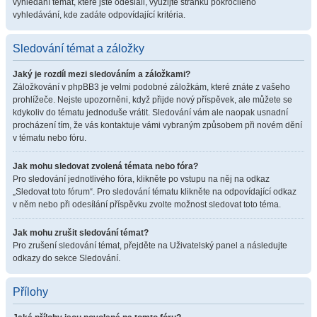
vyhledání témat, které jste odeslali, využijte stránku pokročilého
vyhledávání, kde zadáte odpovídající kritéria.
Sledování témat a záložky
Jaký je rozdíl mezi sledováním a záložkami?
Záložkování v phpBB3 je velmi podobné záložkám, které znáte z vašeho
prohlížeče. Nejste upozorněni, když přijde nový příspěvek, ale můžete se
kdykoliv do tématu jednoduše vrátit. Sledování vám ale naopak usnadní
procházení tím, že vás kontaktuje vámi vybraným způsobem při novém dění
v tématu nebo fóru.
Jak mohu sledovat zvolená témata nebo fóra?
Pro sledování jednotlivého fóra, klikněte po vstupu na něj na odkaz
„Sledovat toto fórum“. Pro sledování tématu klikněte na odpovídající odkaz
v něm nebo při odesílání příspěvku zvolte možnost sledovat toto téma.
Jak mohu zrušit sledování témat?
Pro zrušení sledování témat, přejděte na Uživatelský panel a následujte
odkazy do sekce Sledování.
Přílohy