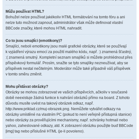
Můžu používat HTML?
Bohužel nelze používat jakékoliv HTML formátování na tomto fóru a ani
nelze tuto možnost zapnout, administrátor však může definovat vlastní
BBCode značky, které mohou HTML nahradit.
Co to jsou smajlíci (emotikony)?
Smajlíci, neboli emotikony jsou malé grafické obrázky, které se používají
k vyjádření výrazu emocí za použití malého kódu, např. :) znamená šťastný,
:( znamená smutný. Kompletní seznam smajlíků si můžete prohlédnout přes
příspěvkový formulář. Prosím, snažte se tyto smajlíky nezneužívat, aby se
příspěvek nestal nečitelným. Moderátor může také případně váš příspěvek
v tomto směru změnit.
Mohu přidávat obrázky?
Obrázky se mohou zobrazovat ve vašich příspěvcích, ačkoliv v současné
době neexistuje žádná funkce k nahrání obrázků přímo na board. Z tohoto
důvodu musíte uvést na takový obrázek odkaz, např.
http://www.priklad.cz/muj-obrazek.png. Nemůžete vytvářet odkazy na
obrázky umístěné na vlastním PC (pokud to není veřejně přístupná stanice)
nebo obrázky za prověřujícími mechanismy, např. schránky hotmail nebo
yahoo, zaheslované odkazy, atd. K zobrazení obrázku použijte buď BBCode
[img] tag nebo příslušné HTML (je-li povoleno).