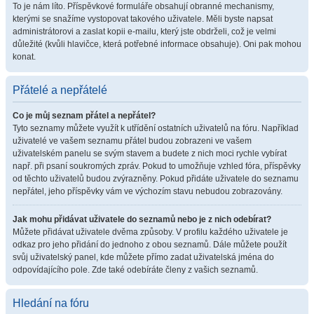
To je nám líto. Příspěvkové formuláře obsahují obranné mechanismy,
kterými se snažíme vystopovat takového uživatele. Měli byste napsat
administrátorovi a zaslat kopii e-mailu, který jste obdrželi, což je velmi
důležité (kvůli hlavičce, která potřebné informace obsahuje). Oni pak mohou
konat.
Přátelé a nepřátelé
Co je můj seznam přátel a nepřátel?
Tyto seznamy můžete využít k utřídění ostatních uživatelů na fóru. Například
uživatelé ve vašem seznamu přátel budou zobrazeni ve vašem
uživatelském panelu se svým stavem a budete z nich moci rychle vybírat
např. při psaní soukromých zpráv. Pokud to umožňuje vzhled fóra, příspěvky
od těchto uživatelů budou zvýrazněny. Pokud přidáte uživatele do seznamu
nepřátel, jeho příspěvky vám ve výchozím stavu nebudou zobrazovány.
Jak mohu přidávat uživatele do seznamů nebo je z nich odebírat?
Můžete přidávat uživatele dvěma způsoby. V profilu každého uživatele je
odkaz pro jeho přidání do jednoho z obou seznamů. Dále můžete použít
svůj uživatelský panel, kde můžete přímo zadat uživatelská jména do
odpovídajícího pole. Zde také odebíráte členy z vašich seznamů.
Hledání na fóru