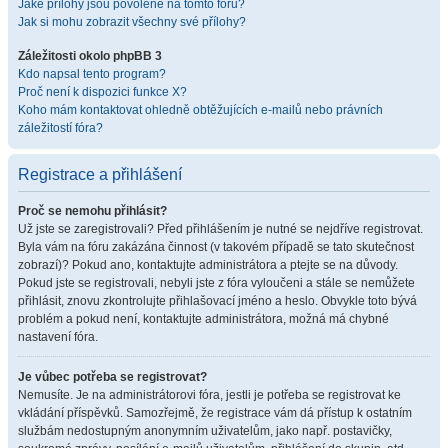
Jaké přílohy jsou povolené na tomto fóru?
Jak si mohu zobrazit všechny své přílohy?
Záležitosti okolo phpBB 3
Kdo napsal tento program?
Proč není k dispozici funkce X?
Koho mám kontaktovat ohledně obtěžujících e-mailů nebo právních
záležitostí fóra?
Registrace a přihlášení
Proč se nemohu přihlásit?
Už jste se zaregistrovali? Před přihlášením je nutné se nejdříve registrovat.
Byla vám na fóru zakázána činnost (v takovém případě se tato skutečnost
zobrazí)? Pokud ano, kontaktujte administrátora a ptejte se na důvody.
Pokud jste se registrovali, nebyli jste z fóra vyloučeni a stále se nemůžete
přihlásit, znovu zkontrolujte přihlašovací jméno a heslo. Obvykle toto bývá
problém a pokud není, kontaktujte administrátora, možná má chybné
nastavení fóra.
Je vůbec potřeba se registrovat?
Nemusíte. Je na administrátorovi fóra, jestli je potřeba se registrovat ke
vkládání příspěvků. Samozřejmě, že registrace vám dá přístup k ostatním
službám nedostupným anonymním uživatelům, jako např. postavičky,