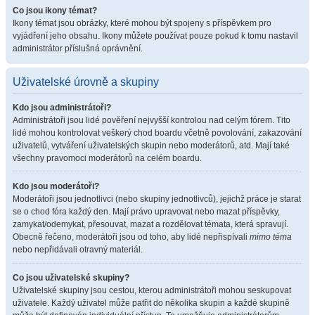
Co jsou ikony témat?
Ikony témat jsou obrázky, které mohou být spojeny s příspěvkem pro
vyjádření jeho obsahu. Ikony můžete používat pouze pokud k tomu nastavil
administrátor příslušná oprávnění.
Uživatelské úrovně a skupiny
Kdo jsou administrátoři?
Administrátoři jsou lidé pověření nejvyšší kontrolou nad celým fórem. Tito
lidé mohou kontrolovat veškerý chod boardu včetně povolování, zakazování
uživatelů, vytváření uživatelských skupin nebo moderátorů, atd. Mají také
všechny pravomoci moderátorů na celém boardu.
Kdo jsou moderátoři?
Moderátoři jsou jednotlivci (nebo skupiny jednotlivců), jejichž práce je starat
se o chod fóra každý den. Mají právo upravovat nebo mazat příspěvky,
zamykat/odemykat, přesouvat, mazat a rozdělovat témata, která spravují.
Obecně řečeno, moderátoři jsou od toho, aby lidé nepřispívali
mimo téma
nebo nepřidávali otravný materiál.
Co jsou uživatelské skupiny?
Uživatelské skupiny jsou cestou, kterou administrátoři mohou seskupovat
uživatele. Každý uživatel může patřit do několika skupin a každé skupině