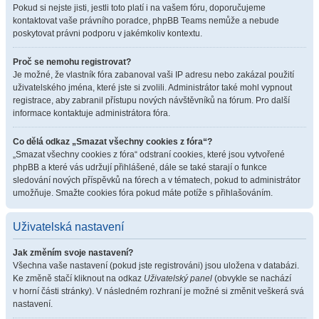
Pokud si nejste jisti, jestli toto platí i na vašem fóru, doporučujeme
kontaktovat vaše právního poradce, phpBB Teams nemůže a nebude
poskytovat právni podporu v jakémkoliv kontextu.
Proč se nemohu registrovat?
Je možné, že vlastník fóra zabanoval vaši IP adresu nebo zakázal použití
uživatelského jména, které jste si zvolili. Administrátor také mohl vypnout
registrace, aby zabranil přístupu nových návštěvníků na fórum. Pro další
informace kontaktuje administrátora fóra.
Co dělá odkaz „Smazat všechny cookies z fóra“?
„Smazat všechny cookies z fóra“ odstraní cookies, které jsou vytvořené
phpBB a které vás udržují přihlášené, dále se také starají o funkce
sledování nových příspěvků na fórech a v tématech, pokud to administrátor
umožňuje. Smažte cookies fóra pokud máte potíže s přihlašováním.
Uživatelská nastavení
Jak změním svoje nastavení?
Všechna vaše nastavení (pokud jste registrováni) jsou uložena v databázi.
Ke změně stačí kliknout na odkaz
Uživatelský panel
(obvykle se nachází
v horní části stránky). V následném rozhraní je možné si změnit veškerá svá
nastavení.