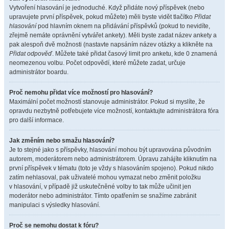
Vytvoření hlasování je jednoduché. Když přidáte nový příspěvek (nebo
upravujete první příspěvek, pokud můžete) měli byste vidět tlačítko
Přidat
hlasování
pod hlavním oknem na přidávání příspěvků (pokud to nevidíte,
zřejmě nemáte oprávnění vytvářet ankety). Měli byste zadat název ankety a
pak alespoň dvě možnosti (nastavte napsáním název otázky a klikněte na
Přidat odpověď
. Můžete také přidat časový limit pro anketu, kde 0 znamená
neomezenou volbu. Počet odpovědí, které můžete zadat, určuje
administrátor boardu.
Proč nemohu přidat více možností pro hlasování?
Maximální počet možností stanovuje administrátor. Pokud si myslíte, že
opravdu nezbytně potřebujete více možností, kontaktujte administrátora fóra
pro další informace.
Jak změním nebo smažu hlasování?
Je to stejné jako s příspěvky, hlasování mohou být upravována původním
autorem, moderátorem nebo administrátorem. Úpravu zahájíte kliknutím na
první příspěvek v tématu (toto je vždy s hlasováním spojeno). Pokud nikdo
zatím nehlasoval, pak uživatelé mohou vymazat nebo změnit položku
v hlasování, v případě již uskutečněné volby to tak může učinit jen
moderátor nebo administrátor. Tímto opatřením se snažíme zabránit
manipulaci s výsledky hlasování.
Proč se nemohu dostat k fóru?