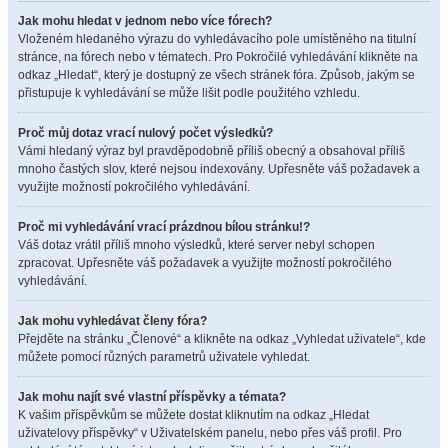
Jak mohu hledat v jednom nebo více fórech?
Vloženém hledaného výrazu do vyhledávacího pole umístěného na titulní
stránce, na fórech nebo v tématech. Pro Pokročilé vyhledávání klikněte na
odkaz „Hledat“, který je dostupný ze všech stránek fóra. Způsob, jakým se
přistupuje k vyhledávání se může lišit podle použitého vzhledu.
Proč můj dotaz vrací nulový počet výsledků?
Vámi hledaný výraz byl pravděpodobně příliš obecný a obsahoval příliš
mnoho častých slov, které nejsou indexovány. Upřesněte váš požadavek a
využijte možností pokročilého vyhledávání.
Proč mi vyhledávání vrací prázdnou bílou stránku!?
Váš dotaz vrátil příliš mnoho výsledků, které server nebyl schopen
zpracovat. Upřesněte váš požadavek a využijte možností pokročilého
vyhledávání.
Jak mohu vyhledávat členy fóra?
Přejděte na stránku „Členové“ a klikněte na odkaz „Vyhledat uživatele“, kde
můžete pomocí různých parametrů uživatele vyhledat.
Jak mohu najít své vlastní příspěvky a témata?
K vašim příspěvkům se můžete dostat kliknutím na odkaz „Hledat
uživatelovy příspěvky“ v Uživatelském panelu, nebo přes váš profil. Pro