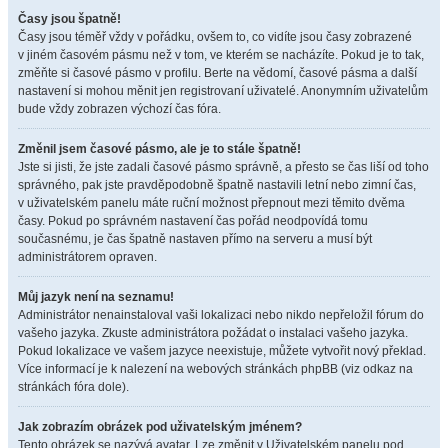
Časy jsou špatně!
Časy jsou téměř vždy v pořádku, ovšem to, co vidíte jsou časy zobrazené
v jiném časovém pásmu než v tom, ve kterém se nacházíte. Pokud je to tak,
změňte si časové pásmo v profilu. Berte na vědomí, časové pásma a další
nastavení si mohou měnit jen registrovaní uživatelé. Anonymním uživatelům
bude vždy zobrazen výchozí čas fóra.
Změnil jsem časové pásmo, ale je to stále špatně!
Jste si jisti, že jste zadali časové pásmo správně, a přesto se čas liší od toho
správného, pak jste pravděpodobně špatně nastavili letní nebo zimní čas,
v uživatelském panelu máte ruční možnost přepnout mezi těmito dvěma
časy. Pokud po správném nastavení čas pořád neodpovídá tomu
současnému, je čas špatně nastaven přímo na serveru a musí být
administrátorem opraven.
Můj jazyk není na seznamu!
Administrátor nenainstaloval vaši lokalizaci nebo nikdo nepřeložil fórum do
vašeho jazyka. Zkuste administrátora požádat o instalaci vašeho jazyka.
Pokud lokalizace ve vašem jazyce neexistuje, můžete vytvořit nový překlad.
Více informací je k nalezení na webových stránkách phpBB (viz odkaz na
stránkách fóra dole).
Jak zobrazím obrázek pod uživatelským jménem?
Tento obrázek se nazývá avatar. Lze změnit v Uživatelském panelu pod