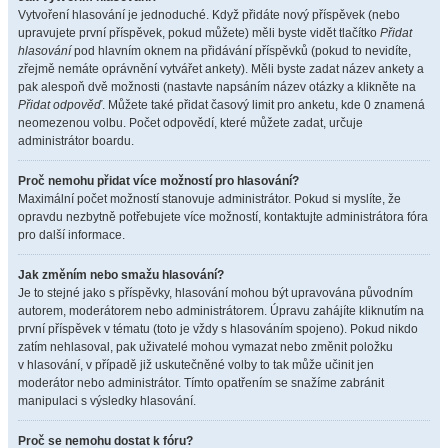
Vytvoření hlasování je jednoduché. Když přidáte nový příspěvek (nebo
upravujete první příspěvek, pokud můžete) měli byste vidět tlačítko
Přidat
hlasování
pod hlavním oknem na přidávání příspěvků (pokud to nevidíte,
zřejmě nemáte oprávnění vytvářet ankety). Měli byste zadat název ankety a
pak alespoň dvě možnosti (nastavte napsáním název otázky a klikněte na
Přidat odpověď
. Můžete také přidat časový limit pro anketu, kde 0 znamená
neomezenou volbu. Počet odpovědí, které můžete zadat, určuje
administrátor boardu.
Proč nemohu přidat více možností pro hlasování?
Maximální počet možností stanovuje administrátor. Pokud si myslíte, že
opravdu nezbytně potřebujete více možností, kontaktujte administrátora fóra
pro další informace.
Jak změním nebo smažu hlasování?
Je to stejné jako s příspěvky, hlasování mohou být upravována původním
autorem, moderátorem nebo administrátorem. Úpravu zahájíte kliknutím na
první příspěvek v tématu (toto je vždy s hlasováním spojeno). Pokud nikdo
zatím nehlasoval, pak uživatelé mohou vymazat nebo změnit položku
v hlasování, v případě již uskutečněné volby to tak může učinit jen
moderátor nebo administrátor. Tímto opatřením se snažíme zabránit
manipulaci s výsledky hlasování.
Proč se nemohu dostat k fóru?