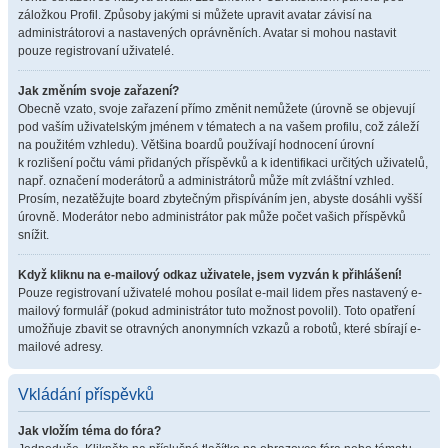
záložkou Profil. Způsoby jakými si můžete upravit avatar závisí na
administrátorovi a nastavených oprávněních. Avatar si mohou nastavit
pouze registrovaní uživatelé.
Jak změním svoje zařazení?
Obecně vzato, svoje zařazení přímo změnit nemůžete (úrovně se objevují
pod vaším uživatelským jménem v tématech a na vašem profilu, což záleží
na použitém vzhledu). Většina boardů používají hodnocení úrovní
k rozlišení počtu vámi přidaných příspěvků a k identifikaci určitých uživatelů,
např. označení moderátorů a administrátorů může mít zvláštní vzhled.
Prosím, nezatěžujte board zbytečným přispíváním jen, abyste dosáhli vyšší
úrovně. Moderátor nebo administrátor pak může počet vašich příspěvků
snížit.
Když kliknu na e-mailový odkaz uživatele, jsem vyzván k přihlášení!
Pouze registrovaní uživatelé mohou posílat e-mail lidem přes nastavený e-
mailový formulář (pokud administrátor tuto možnost povolil). Toto opatření
umožňuje zbavit se otravných anonymních vzkazů a robotů, které sbírají e-
mailové adresy.
Vkládání příspěvků
Jak vložím téma do fóra?