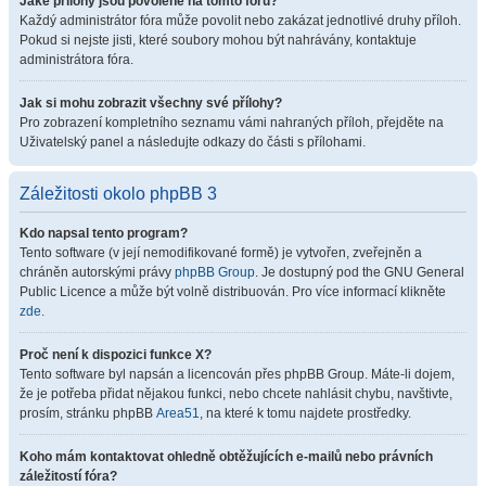
Jaké přílohy jsou povolené na tomto fóru?
Každý administrátor fóra může povolit nebo zakázat jednotlivé druhy příloh.
Pokud si nejste jisti, které soubory mohou být nahrávány, kontaktuje
administrátora fóra.
Jak si mohu zobrazit všechny své přílohy?
Pro zobrazení kompletního seznamu vámi nahraných příloh, přejděte na
Uživatelský panel a následujte odkazy do části s přílohami.
Záležitosti okolo phpBB 3
Kdo napsal tento program?
Tento software (v její nemodifikované formě) je vytvořen, zveřejněn a
chráněn autorskými právy
phpBB Group
. Je dostupný pod the GNU General
Public Licence a může být volně distribuován. Pro více informací klikněte
zde
.
Proč není k dispozici funkce X?
Tento software byl napsán a licencován přes phpBB Group. Máte-li dojem,
že je potřeba přidat nějakou funkci, nebo chcete nahlásit chybu, navštivte,
prosím, stránku phpBB
Area51
, na které k tomu najdete prostředky.
Koho mám kontaktovat ohledně obtěžujících e-mailů nebo právních
záležitostí fóra?