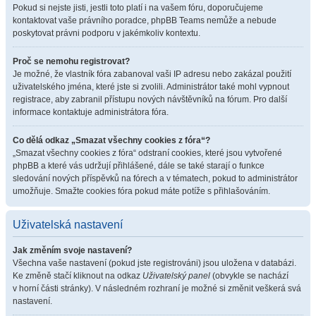
Pokud si nejste jisti, jestli toto platí i na vašem fóru, doporučujeme
kontaktovat vaše právního poradce, phpBB Teams nemůže a nebude
poskytovat právni podporu v jakémkoliv kontextu.
Proč se nemohu registrovat?
Je možné, že vlastník fóra zabanoval vaši IP adresu nebo zakázal použití
uživatelského jména, které jste si zvolili. Administrátor také mohl vypnout
registrace, aby zabranil přístupu nových návštěvníků na fórum. Pro další
informace kontaktuje administrátora fóra.
Co dělá odkaz „Smazat všechny cookies z fóra“?
„Smazat všechny cookies z fóra“ odstraní cookies, které jsou vytvořené
phpBB a které vás udržují přihlášené, dále se také starají o funkce
sledování nových příspěvků na fórech a v tématech, pokud to administrátor
umožňuje. Smažte cookies fóra pokud máte potíže s přihlašováním.
Uživatelská nastavení
Jak změním svoje nastavení?
Všechna vaše nastavení (pokud jste registrováni) jsou uložena v databázi.
Ke změně stačí kliknout na odkaz
Uživatelský panel
(obvykle se nachází
v horní části stránky). V následném rozhraní je možné si změnit veškerá svá
nastavení.