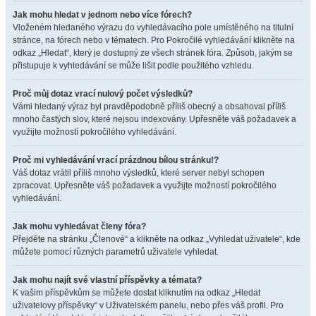
Jak mohu hledat v jednom nebo více fórech?
Vloženém hledaného výrazu do vyhledávacího pole umístěného na titulní
stránce, na fórech nebo v tématech. Pro Pokročilé vyhledávání klikněte na
odkaz „Hledat“, který je dostupný ze všech stránek fóra. Způsob, jakým se
přistupuje k vyhledávání se může lišit podle použitého vzhledu.
Proč můj dotaz vrací nulový počet výsledků?
Vámi hledaný výraz byl pravděpodobně příliš obecný a obsahoval příliš
mnoho častých slov, které nejsou indexovány. Upřesněte váš požadavek a
využijte možností pokročilého vyhledávání.
Proč mi vyhledávání vrací prázdnou bílou stránku!?
Váš dotaz vrátil příliš mnoho výsledků, které server nebyl schopen
zpracovat. Upřesněte váš požadavek a využijte možností pokročilého
vyhledávání.
Jak mohu vyhledávat členy fóra?
Přejděte na stránku „Členové“ a klikněte na odkaz „Vyhledat uživatele“, kde
můžete pomocí různých parametrů uživatele vyhledat.
Jak mohu najít své vlastní příspěvky a témata?
K vašim příspěvkům se můžete dostat kliknutím na odkaz „Hledat
uživatelovy příspěvky“ v Uživatelském panelu, nebo přes váš profil. Pro