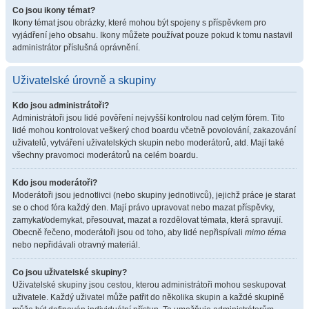
Co jsou ikony témat?
Ikony témat jsou obrázky, které mohou být spojeny s příspěvkem pro
vyjádření jeho obsahu. Ikony můžete používat pouze pokud k tomu nastavil
administrátor příslušná oprávnění.
Uživatelské úrovně a skupiny
Kdo jsou administrátoři?
Administrátoři jsou lidé pověření nejvyšší kontrolou nad celým fórem. Tito
lidé mohou kontrolovat veškerý chod boardu včetně povolování, zakazování
uživatelů, vytváření uživatelských skupin nebo moderátorů, atd. Mají také
všechny pravomoci moderátorů na celém boardu.
Kdo jsou moderátoři?
Moderátoři jsou jednotlivci (nebo skupiny jednotlivců), jejichž práce je starat
se o chod fóra každý den. Mají právo upravovat nebo mazat příspěvky,
zamykat/odemykat, přesouvat, mazat a rozdělovat témata, která spravují.
Obecně řečeno, moderátoři jsou od toho, aby lidé nepřispívali
mimo téma
nebo nepřidávali otravný materiál.
Co jsou uživatelské skupiny?
Uživatelské skupiny jsou cestou, kterou administrátoři mohou seskupovat
uživatele. Každý uživatel může patřit do několika skupin a každé skupině