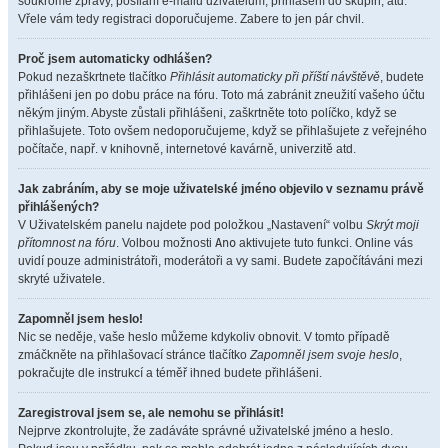
soukromé zprávy, posílání e-mailů uživatelům, přihlášení do skupin, atd.
Vřele vám tedy registraci doporučujeme. Zabere to jen pár chvil.
Proč jsem automaticky odhlášen?
Pokud nezaškrtnete tlačítko
Přihlásit automaticky při příští návštěvě
, budete
přihlášeni jen po dobu práce na fóru. Toto má zabránit zneužití vašeho účtu
někým jiným. Abyste zůstali přihlášeni, zaškrtněte toto políčko, když se
přihlašujete. Toto ovšem nedoporučujeme, když se přihlašujete z veřejného
počítače, např. v knihovně, internetové kavárně, univerzitě atd.
Jak zabráním, aby se moje uživatelské jméno objevilo v seznamu právě
přihlášených?
V Uživatelském panelu najdete pod položkou „Nastavení“ volbu
Skrýt moji
přítomnost na fóru
. Volbou možnosti
Ano
aktivujete tuto funkci. Online vás
uvidí pouze administrátoři, moderátoři a vy sami. Budete započítáváni mezi
skryté uživatele.
Zapomněl jsem heslo!
Nic se neděje, vaše heslo můžeme kdykoliv obnovit. V tomto případě
zmáčkněte na přihlašovací stránce tlačítko
Zapomněl jsem svoje heslo
,
pokračujte dle instrukcí a téměř ihned budete přihlášeni.
Zaregistroval jsem se, ale nemohu se přihlásit!
Nejprve zkontrolujte, že zadáváte správné uživatelské jméno a heslo.