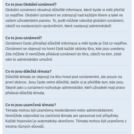
Co to jsou Globální oznámení?
Globální oznámení obsahují důležité informace, které byste si měli přečíst
co nejdříve. Globální oznámení se zobrazují nad každým fórem a také ve
vašem uživatelském panelu. To, jestli můžete odesílat globální oznámení,
záleží na nastavených oprávněních, které nastavují administrátoři.
Co to jsou oznámení?
Oznámení často přinášejí důležité informace a měli byste je číst co nejdříve.
Oznámení se objevují na horní části každé stránky fóra, kde jsou uvedeny.
Zda můžete či nemůžete přidávat oznámení do fóra, záleží na tom, zdali
vám to administrátor umožnil.
Co to jsou důležitá témata?
Důležitá témata se objevují na fóru hned pod oznámeními, ale pouze na
první stránce. Jsou často velmi důležitá, takže si je přečtěte tam, kde jsou.
Stejně jako u oznámení rozhoduje administrátor, kteří uživatelé mají právo
přidávat důležitá témata.
Co to jsou uzamčená témata?
Témata mohou být uzamčena moderátorem nebo administrátorem.
Nemůžete odpovídat na zamčená témata ani upravovat své příspěvky.
Každé hlasování je automaticky ukončeno. Témata mohou být uzamčena z
mnoha různých důvodů.