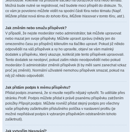
Jednoduše. Klikněte na příslušné tlačítko na obrazovce fóra nebo tématu.
Možná bude nutné se registrovat, než budete moci přispět do diskuze. To,
co vám je povoleno můžete vidět na spodní části fóra nebo tématu (Např.
Můžete přidat nová téma do tohoto fóra, Můžete hlasovat v tomto fóru, atd.
).
Jak změním nebo smažu příspěvek?
V případě, že nejste moderátor nebo administrátor, tak můžete upravovat
nebo mazat jen svoje příspěvky. Můžete upravit zprávu (někdy jen do
omezeného času po přispění) kliknutím na tlačítko
upravit
. Pokud již někdo
odpověděl na váš příspěvek a vy ho upravíte, objeví se vám malinký
dodatek u příspěvku, který ukazuje, kolikrát jste tento příspěvek upravovali.
Tento dodatek se neobjeví, pokud zatím nikdo neodpověděl nebo pokud
moderátor či administrátor změnili příspěvek (ti by měli sami zanechat vzkaz
proč jej změnili). Normální uživatelé nemohou příspěvek smazat, pokud na
něj již někdo odpověděl.
Jak přidám podpis k mému příspěvku?
Přidat podpis znamená, že si musíte nejdřív nějaký vytvořit. To uděláte přes
stránku
Profil
. Podpis můžete přidat k právě psanému příspěvku zatržením
položky
Připojit podpis
. Můžete rovněž přidat stejný podpis pro všechny
vaše příspěvky zaškrtnutím příslušného políčka v nastavení profilu (je
možné nepřidávat podpis k vybraným příspěvkům odstraněním tohoto
zaškrtnutí).
Jak vytvořím hlasování?