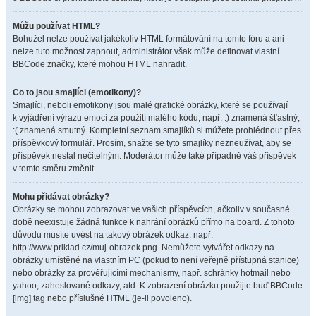
Můžu používat HTML?
Bohužel nelze používat jakékoliv HTML formátování na tomto fóru a ani
nelze tuto možnost zapnout, administrátor však může definovat vlastní
BBCode značky, které mohou HTML nahradit.
Co to jsou smajlíci (emotikony)?
Smajlíci, neboli emotikony jsou malé grafické obrázky, které se používají
k vyjádření výrazu emocí za použití malého kódu, např. :) znamená šťastný,
:( znamená smutný. Kompletní seznam smajlíků si můžete prohlédnout přes
příspěvkový formulář. Prosím, snažte se tyto smajlíky nezneužívat, aby se
příspěvek nestal nečitelným. Moderátor může také případně váš příspěvek
v tomto směru změnit.
Mohu přidávat obrázky?
Obrázky se mohou zobrazovat ve vašich příspěvcích, ačkoliv v současné
době neexistuje žádná funkce k nahrání obrázků přímo na board. Z tohoto
důvodu musíte uvést na takový obrázek odkaz, např.
http://www.priklad.cz/muj-obrazek.png. Nemůžete vytvářet odkazy na
obrázky umístěné na vlastním PC (pokud to není veřejně přístupná stanice)
nebo obrázky za prověřujícími mechanismy, např. schránky hotmail nebo
yahoo, zaheslované odkazy, atd. K zobrazení obrázku použijte buď BBCode
[img] tag nebo příslušné HTML (je-li povoleno).