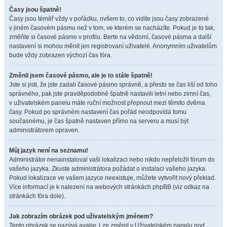
Časy jsou špatně!
Časy jsou téměř vždy v pořádku, ovšem to, co vidíte jsou časy zobrazené
v jiném časovém pásmu než v tom, ve kterém se nacházíte. Pokud je to tak,
změňte si časové pásmo v profilu. Berte na vědomí, časové pásma a další
nastavení si mohou měnit jen registrovaní uživatelé. Anonymním uživatelům
bude vždy zobrazen výchozí čas fóra.
Změnil jsem časové pásmo, ale je to stále špatně!
Jste si jisti, že jste zadali časové pásmo správně, a přesto se čas liší od toho
správného, pak jste pravděpodobně špatně nastavili letní nebo zimní čas,
v uživatelském panelu máte ruční možnost přepnout mezi těmito dvěma
časy. Pokud po správném nastavení čas pořád neodpovídá tomu
současnému, je čas špatně nastaven přímo na serveru a musí být
administrátorem opraven.
Můj jazyk není na seznamu!
Administrátor nenainstaloval vaši lokalizaci nebo nikdo nepřeložil fórum do
vašeho jazyka. Zkuste administrátora požádat o instalaci vašeho jazyka.
Pokud lokalizace ve vašem jazyce neexistuje, můžete vytvořit nový překlad.
Více informací je k nalezení na webových stránkách phpBB (viz odkaz na
stránkách fóra dole).
Jak zobrazím obrázek pod uživatelským jménem?
Tento obrázek se nazývá avatar. Lze změnit v Uživatelském panelu pod