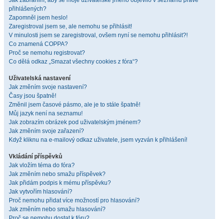
Jak zabráním, aby se moje uživatelské jméno objevilo v seznamu právě
přihlášených?
Zapomněl jsem heslo!
Zaregistroval jsem se, ale nemohu se přihlásit!
V minulosti jsem se zaregistroval, ovšem nyní se nemohu přihlásit?!
Co znamená COPPA?
Proč se nemohu registrovat?
Co dělá odkaz „Smazat všechny cookies z fóra“?
Uživatelská nastavení
Jak změním svoje nastavení?
Časy jsou špatně!
Změnil jsem časové pásmo, ale je to stále špatně!
Můj jazyk není na seznamu!
Jak zobrazím obrázek pod uživatelským jménem?
Jak změním svoje zařazení?
Když kliknu na e-mailový odkaz uživatele, jsem vyzván k přihlášení!
Vkládání příspěvků
Jak vložím téma do fóra?
Jak změním nebo smažu příspěvek?
Jak přidám podpis k mému příspěvku?
Jak vytvořím hlasování?
Proč nemohu přidat více možností pro hlasování?
Jak změním nebo smažu hlasování?
Proč se nemohu dostat k fóru?