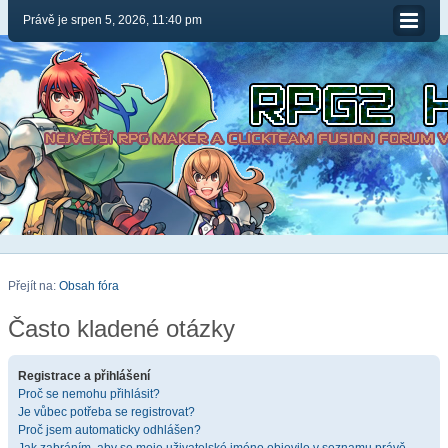
Právě je srpen 5, 2026, 11:40 pm
Přejít na:
Obsah fóra
Často kladené otázky
Registrace a přihlášení
Proč se nemohu přihlásit?
Je vůbec potřeba se registrovat?
Proč jsem automaticky odhlášen?