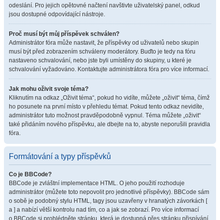
odeslání. Pro jejich opětovné načtení navštivte uživatelský panel, odkud
jsou dostupné odpovídající nástroje.
Proč musí být můj příspěvek schválen?
Administrátor fóra může nastavit, že příspěvky od uživatelů nebo skupin
musí být před zobrazením schváleny moderátory. Buďto je tedy na fóru
nastaveno schvalování, nebo jste byli umístěny do skupiny, u které je
schvalování vyžadováno. Kontaktujte administrátora fóra pro více informací.
Jak mohu oživit svoje téma?
Kliknutím na odkaz „Oživit téma“, pokud ho vidíte, můžete „oživit“ téma, čímž
ho posunete na první místo v přehledu témat. Pokud tento odkaz nevidíte,
administrátor tuto možnost pravděpodobně vypnul. Téma můžete „oživit“
také přidáním nového příspěvku, ale dbejte na to, abyste neporušili pravidla
fóra.
Formátování a typy příspěvků
Co je BBCode?
BBCode je zvláštní implementace HTML. O jeho použití rozhoduje
administrátor (můžete toto nepovolit pro jednotlivé příspěvky). BBCode sám
o sobě je podobný stylu HTML, tagy jsou uzavřeny v hranatých závorkách [
a ] a nabízí větší kontrolu nad tím, co a jak se zobrazí. Pro více informací
o BBCode si prohlédněte stránku, která je dostupná přes stránku přispívání.