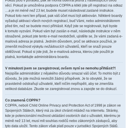
Pokud jsou v pořádku, pak se mohla odehrát jedna z následujících dvou
věcí. Pokud je umožněna podpora COPPA a klikli jste při registraci na odkaz
…a je mi méně než 13 let
, budete muset následovat zaslané instrukce.
Pokud toto není ten případ, pak váš účet musí být aktivován. Některé boardy
vyžadují aktivaci všech nových registrací, buď Vámi, nebo administrátorem
před tím, než se budete moci přihlásit. Když jste se registrovali, byli byste
k tomuto vyzváni. Pokud vám byl zaslán e-mail, následujte instrukce v něm
obsažené, pokud jste tento e-mail neobdrželi, ujistěte se, že vámi zadaná e-
mailová adresa je platná. Jedním důvodem, proč se aktivace používá, je
zmenšit možnost výskytu
nežádoucích
uživatelů, kteří se snaží pouze
obtěžovat. Pokud si jste jisti, že e-mailová adresa, kterou jste použili je
platná, kontaktujte administrátora boardu.
V minulosti jsem se zaregistroval, ovšem nyní se nemohu přihlásit?!
Nejspíše administrátor z nějakého důvodu smazal váš účet. To mohlo být z
důvodu, že jste možná nevložili žádný příspěvek. Je to obvyklé, že se
pravidelně odstraňují uživatelé, kteří ničím nepřispěli, aby se zmenšila
velikost databáze. Zkuste se zaregistrovat znovu a zapojte se do diskuzí.
Co znamená COPPA?
COPPA, neboli Child Online Privacy and Protection Act of 1998 je zákon ve
Spojených Státech, který má za úkol chránit mládež na internetu. Stránky,
kde je potencionální možnost ukládání osobních dat o uživateli, kterému je
méně než 13 let, musí mít souhlas rodičů nebo zákonných zástupců, aby
tyto data uložil. Tento zákon však platí pouze v jurisdikci Spojených Států.