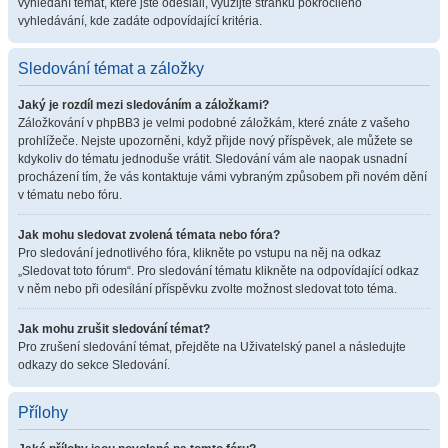
vyhledání témat, které jste odeslali, využijte stránku pokročilého
vyhledávání, kde zadáte odpovídající kritéria.
Sledování témat a záložky
Jaký je rozdíl mezi sledováním a záložkami?
Záložkování v phpBB3 je velmi podobné záložkám, které znáte z vašeho
prohlížeče. Nejste upozorněni, když přijde nový příspěvek, ale můžete se
kdykoliv do tématu jednoduše vrátit. Sledování vám ale naopak usnadní
procházení tím, že vás kontaktuje vámi vybraným způsobem při novém dění
v tématu nebo fóru.
Jak mohu sledovat zvolená témata nebo fóra?
Pro sledování jednotlivého fóra, klikněte po vstupu na něj na odkaz
„Sledovat toto fórum“. Pro sledování tématu klikněte na odpovídající odkaz
v něm nebo při odesílání příspěvku zvolte možnost sledovat toto téma.
Jak mohu zrušit sledování témat?
Pro zrušení sledování témat, přejděte na Uživatelský panel a následujte
odkazy do sekce Sledování.
Přílohy