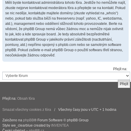
Měli byste kontaktovat administrátora tohoto fóra. Jestliže ho nemůžete najít,
zkuste nejprve kontaktovat moderátora fóra a přeptejte se na kontakt. Pokud
se nic neděje, kontaktujte majitele domény (zkuste vyhledat na „whois“)
nebo, pokud tato služba běží na freeserveru (např. yahoo, IC, webzdarma,
atd.), management nebo oddělení stížností tohoto provozovatele. Berte na
vědomí, že phpBB Group nemá vůbec žádnou moc a nemůže nijak ovlivnit
to jak, kdo a kde spravuje board. Je tedy absolutně bezpředmětné
kontaktovat phpBB Group v jakékoliv právní záležitosti (nactiutrhání,
pomluvy, atd.) nepřímo spojený s phpbb.com nebo se samotným software
phpBB. Pokud zašlete e-mail phpBB Group o použití softwaru třetí stranou,
neočekávejte žádnou odpověď.
Přejít na:
Přejít na:
Obsah fóra
Smazat všechny cookies z fóra
Všechny časy jsou v UTC + 1 hodina
Založeno na
phpBB
® Forum Software © phpBB Group
Style we_clearblue created by
INVENTEA
Český překlad –
phpBB.cz