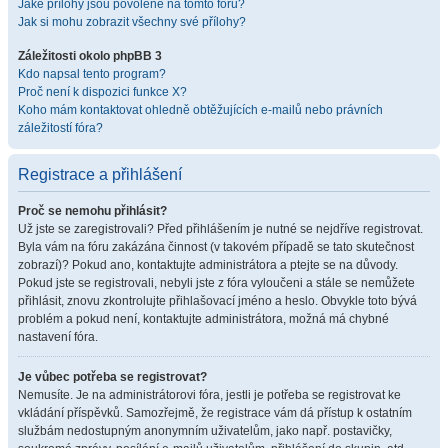
Jaké přílohy jsou povolené na tomto fóru?
Jak si mohu zobrazit všechny své přílohy?
Záležitosti okolo phpBB 3
Kdo napsal tento program?
Proč není k dispozici funkce X?
Koho mám kontaktovat ohledně obtěžujících e-mailů nebo právních
záležitostí fóra?
Registrace a přihlášení
Proč se nemohu přihlásit?
Už jste se zaregistrovali? Před přihlášením je nutné se nejdříve registrovat.
Byla vám na fóru zakázána činnost (v takovém případě se tato skutečnost
zobrazí)? Pokud ano, kontaktujte administrátora a ptejte se na důvody.
Pokud jste se registrovali, nebyli jste z fóra vyloučeni a stále se nemůžete
přihlásit, znovu zkontrolujte přihlašovací jméno a heslo. Obvykle toto bývá
problém a pokud není, kontaktujte administrátora, možná má chybné
nastavení fóra.
Je vůbec potřeba se registrovat?
Nemusíte. Je na administrátorovi fóra, jestli je potřeba se registrovat ke
vkládání příspěvků. Samozřejmě, že registrace vám dá přístup k ostatním
službám nedostupným anonymním uživatelům, jako např. postavičky,