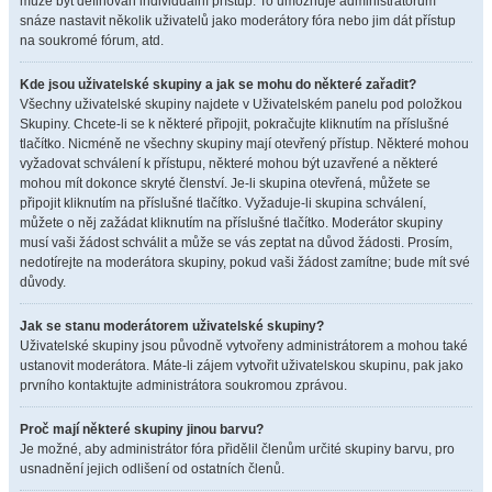
může být definován individuální přístup. To umožňuje administrátorům
snáze nastavit několik uživatelů jako moderátory fóra nebo jim dát přístup
na soukromé fórum, atd.
Kde jsou uživatelské skupiny a jak se mohu do některé zařadit?
Všechny uživatelské skupiny najdete v Uživatelském panelu pod položkou
Skupiny. Chcete-li se k některé připojit, pokračujte kliknutím na příslušné
tlačítko. Nicméně ne všechny skupiny mají otevřený přístup. Některé mohou
vyžadovat schválení k přístupu, některé mohou být uzavřené a některé
mohou mít dokonce skryté členství. Je-li skupina otevřená, můžete se
připojit kliknutím na příslušné tlačítko. Vyžaduje-li skupina schválení,
můžete o něj zažádat kliknutím na příslušné tlačítko. Moderátor skupiny
musí vaši žádost schválit a může se vás zeptat na důvod žádosti. Prosím,
nedotírejte na moderátora skupiny, pokud vaši žádost zamítne; bude mít své
důvody.
Jak se stanu moderátorem uživatelské skupiny?
Uživatelské skupiny jsou původně vytvořeny administrátorem a mohou také
ustanovit moderátora. Máte-li zájem vytvořit uživatelskou skupinu, pak jako
prvního kontaktujte administrátora soukromou zprávou.
Proč mají některé skupiny jinou barvu?
Je možné, aby administrátor fóra přidělil členům určité skupiny barvu, pro
usnadnění jejich odlišení od ostatních členů.