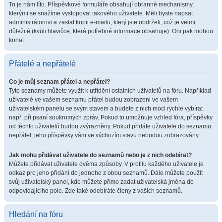
To je nám líto. Příspěvkové formuláře obsahují obranné mechanismy,
kterými se snažíme vystopovat takového uživatele. Měli byste napsat
administrátorovi a zaslat kopii e-mailu, který jste obdrželi, což je velmi
důležité (kvůli hlavičce, která potřebné informace obsahuje). Oni pak mohou
konat.
Přátelé a nepřátelé
Co je můj seznam přátel a nepřátel?
Tyto seznamy můžete využít k utřídění ostatních uživatelů na fóru. Například
uživatelé ve vašem seznamu přátel budou zobrazeni ve vašem
uživatelském panelu se svým stavem a budete z nich moci rychle vybírat
např. při psaní soukromých zpráv. Pokud to umožňuje vzhled fóra, příspěvky
od těchto uživatelů budou zvýrazněny. Pokud přidáte uživatele do seznamu
nepřátel, jeho příspěvky vám ve výchozím stavu nebudou zobrazovány.
Jak mohu přidávat uživatele do seznamů nebo je z nich odebírat?
Můžete přidávat uživatele dvěma způsoby. V profilu každého uživatele je
odkaz pro jeho přidání do jednoho z obou seznamů. Dále můžete použít
svůj uživatelský panel, kde můžete přímo zadat uživatelská jména do
odpovídajícího pole. Zde také odebíráte členy z vašich seznamů.
Hledání na fóru