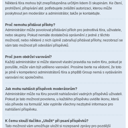
Některá fóra mohou být znepřístupněna určitým lidem či skupinám. Ke čtení,
prohlížení, přispívání atd. potřebujete zvláštní autorizaci, kterou může
poskytnout jen moderátor a administrátor, takže je kontaktujte.
Proč nemohu přidávat přílohy?
Administrátor může povolovat přidávání příloh pro jednotlivá fóra, uživatele,
nebo skupiny. Pokud nemáte dostatečná oprávnění z jedné z těchto
možností, nebo některé z nich úplně zabraňují přidávat přílohy, nezobrazí se
vám tato možnost při odesílání příspěvků.
Proč jsem obdržel varování?
Každý administrátor si může stanovit vlastní pravidla na svém fóru, pokud je
porušíte, může vám být uděleno varování. Prosíme berte na vědomí, že toto
je plně v kompetenci administrátorů fóra a phpBB Group nemá s vydáváním
varování nic společného.
Jak mohu nahlásit příspěvek moderátorům?
Administrátor může na fóru povolit nahlašování vadných příspěvků uživateli.
Pokud je tato možnost povolena, u každého příspěvku uvidíte ikonu, která
vás přivede na formulář, kde vyplníte všechny nezbytné informace pro
nahlášení příspěvku.
K čemu slouží tlačítko „Uložit“ při psaní příspěvků?
Tato možnost vám umožňuje uložit si rozepsané zprávy pro pozdější