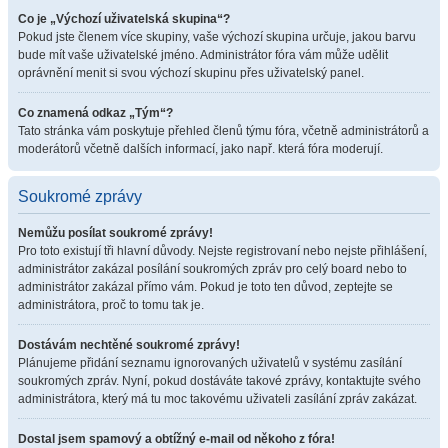
Co je „Výchozí uživatelská skupina“?
Pokud jste členem více skupiny, vaše výchozí skupina určuje, jakou barvu
bude mít vaše uživatelské jméno. Administrátor fóra vám může udělit
oprávnění menit si svou výchozí skupinu přes uživatelský panel.
Co znamená odkaz „Tým“?
Tato stránka vám poskytuje přehled členů týmu fóra, včetně administrátorů a
moderátorů včetně dalších informací, jako např. která fóra moderují.
Soukromé zprávy
Nemůžu posílat soukromé zprávy!
Pro toto existují tři hlavní důvody. Nejste registrovaní nebo nejste přihlášení,
administrátor zakázal posílání soukromých zpráv pro celý board nebo to
administrátor zakázal přímo vám. Pokud je toto ten důvod, zeptejte se
administrátora, proč to tomu tak je.
Dostávám nechtěné soukromé zprávy!
Plánujeme přidání seznamu ignorovaných uživatelů v systému zasílání
soukromých zpráv. Nyní, pokud dostáváte takové zprávy, kontaktujte svého
administrátora, který má tu moc takovému uživateli zasílání zpráv zakázat.
Dostal jsem spamový a obtížný e-mail od někoho z fóra!