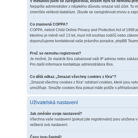
V minulosti jsem se zaregistroval, ovšem nyní se nemohu přih
Nejspíše administrátor z nějakého důvodu smazal váš účet. To mohl
zmenšila velikost databáze. Zkuste se zaregistrovat znovu a zapo
Co znamená COPPA?
COPPA, neboli Child Online Privacy and Protection Act of 1998 je
kterému je méně než 13 let, musí mít souhlas rodičů nebo zákonných
doporučujeme kontaktovat vaše právního poradce, phpBB Teams 
Proč se nemohu registrovat?
Je možné, že vlastník fóra zabanoval vaši IP adresu nebo zakázal 
Pro další informace kontaktuje administrátora fóra.
Co dělá odkaz „Smazat všechny cookies z fóra“?
„Smazat všechny cookies z fóra“ odstraní cookies, které jsou vyt
umožňuje. Smažte cookies fóra pokud máte potíže s přihlašován
Uživatelská nastavení
Jak změním svoje nastavení?
Všechna vaše nastavení (pokud jste registrováni) jsou uložena v
veškerá svá nastavení.
Časy jsou špatně!