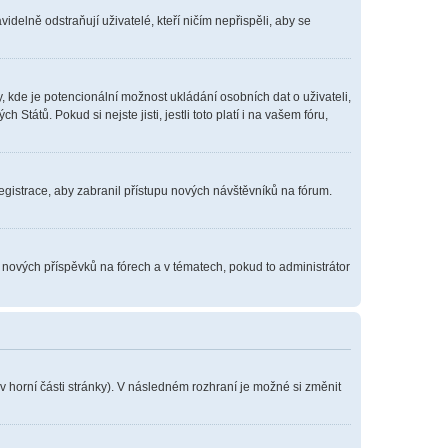
delně odstraňují uživatelé, kteří ničím nepřispěli, aby se
, kde je potencionální možnost ukládání osobních dat o uživateli,
tátů. Pokud si nejste jisti, jestli toto platí i na vašem fóru,
registrace, aby zabranil přístupu nových návštěvníků na fórum.
í nových příspěvků na fórech a v tématech, pokud to administrátor
v horní části stránky). V následném rozhraní je možné si změnit