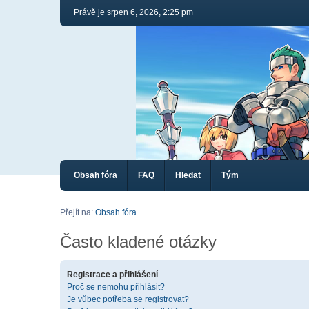
Právě je srpen 6, 2026, 2:25 pm
Obsah fóra
FAQ
Hledat
Tým
Přejít na:
Obsah fóra
Často kladené otázky
Registrace a přihlášení
Proč se nemohu přihlásit?
Je vůbec potřeba se registrovat?