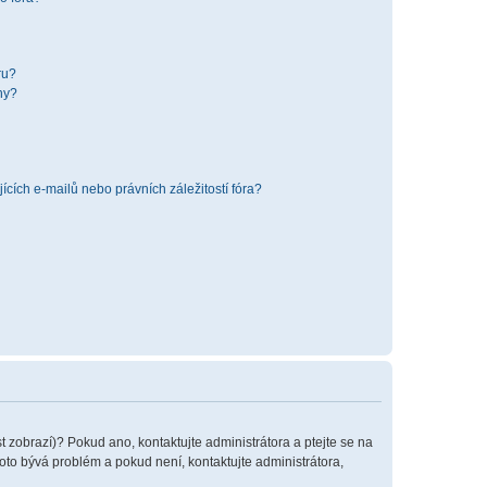
ru?
hy?
cích e-mailů nebo právních záležitostí fóra?
t zobrazí)? Pokud ano, kontaktujte administrátora a ptejte se na
 toto bývá problém a pokud není, kontaktujte administrátora,