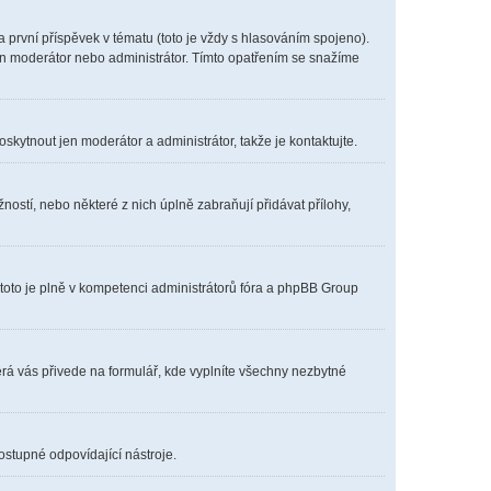
první příspěvek v tématu (toto je vždy s hlasováním spojeno).
en moderátor nebo administrátor. Tímto opatřením se snažíme
oskytnout jen moderátor a administrátor, takže je kontaktujte.
ostí, nebo některé z nich úplně zabraňují přidávat přílohy,
 toto je plně v kompetenci administrátorů fóra a phpBB Group
erá vás přivede na formulář, kde vyplníte všechny nezbytné
ostupné odpovídající nástroje.