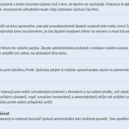
obrazené v jiném časovém pásmu než v tom, ve kterém se nacházíte. Pokud je to tak
elé. Anonymním uživatelům bude vždy zobrazen výchozí čas fóra.
čas liší od toho správného, pak jste pravděpodobně špatně nastavili letní nebo zimn
dpovídá tomu současnému, je čas špatně nastaven přímo na serveru a musí být ad
il fórum do vašeho jazyka. Zkuste administrátora požádat o instalaci vašeho jazyka
h phpBB (viz odkaz na stránkách fóra dole).
u pod záložkou Profil. Způsoby jakými si můžete upravit avatar závisí na administr
objevují pod vaším uživatelským jménem v tématech a na vašem profilu, což zálež
i určitých uživatelů, např. označení moderátorů a administrátorů může mít zvláštní 
ůže počet vašich příspěvků snížit.
ášení!
stavený e-mailový formulář (pokud administrátor tuto možnost povolil). Toto opatř