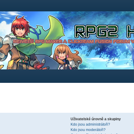
Uživatelské úrovně a skupiny
Kdo jsou administrátoři?
Kdo jsou moderátoři?