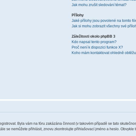
Jak mohu zrušit sledování témat?
Přílohy
Jaké přílohy jsou povolené na tomto fó
Jak si mohu zobrazit všechny své přílo
Záležitosti okolo phpBB 3
Kdo napsal tento program?
Proč není k dispozici funkce X?
Koho mám kontaktovat ohledně obtěžují
registrovat. Byla vám na fóru zakázána činnost (v takovém případě se tato skutečnos
 stále se nemůžete přihlásit, znovu zkontrolujte přihlašovací jméno a heslo. Obvykle