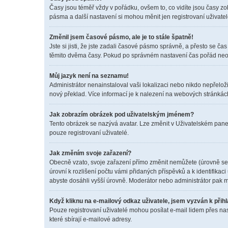
Časy jsou téměř vždy v pořádku, ovšem to, co vidíte jsou časy z
pásma a další nastavení si mohou měnit jen registrovaní uživat
Změnil jsem časové pásmo, ale je to stále špatně!
Jste si jisti, že jste zadali časové pásmo správně, a přesto se 
těmito dvěma časy. Pokud po správném nastavení čas pořád neo
Můj jazyk není na seznamu!
Administrátor nenainstaloval vaši lokalizaci nebo nikdo nepřelož
nový překlad. Více informací je k nalezení na webových stránkác
Jak zobrazím obrázek pod uživatelským jménem?
Tento obrázek se nazývá avatar. Lze změnit v Uživatelském panel
pouze registrovaní uživatelé.
Jak změním svoje zařazení?
Obecně vzato, svoje zařazení přímo změnit nemůžete (úrovně se 
úrovní k rozlišení počtu vámi přidaných příspěvků a k identifikac
abyste dosáhli vyšší úrovně. Moderátor nebo administrátor pak m
Když kliknu na e-mailový odkaz uživatele, jsem vyzván k přihl
Pouze registrovaní uživatelé mohou posílat e-mail lidem přes na
které sbírají e-mailové adresy.