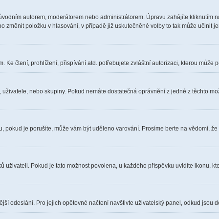
ůvodním autorem, moderátorem nebo administrátorem. Úpravu zahájíte kliknutím na 
 změnit položku v hlasování, v případě již uskutečněné volby to tak může učinit j
Ke čtení, prohlížení, přispívání atd. potřebujete zvláštní autorizaci, kterou může p
a, uživatele, nebo skupiny. Pokud nemáte dostatečná oprávnění z jedné z těchto možn
óru, pokud je porušíte, může vám být uděleno varování. Prosíme berte na vědomí, že
ů uživateli. Pokud je tato možnost povolena, u každého příspěvku uvidíte ikonu, kt
ší odeslání. Pro jejich opětovné načtení navštivte uživatelský panel, odkud jsou d