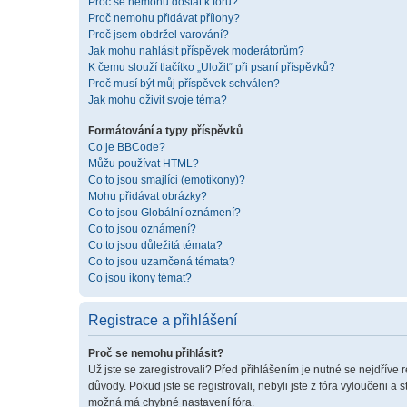
Proč se nemohu dostat k fóru?
Proč nemohu přidávat přílohy?
Proč jsem obdržel varování?
Jak mohu nahlásit příspěvek moderátorům?
K čemu slouží tlačítko „Uložit“ při psaní příspěvků?
Proč musí být můj příspěvek schválen?
Jak mohu oživit svoje téma?
Formátování a typy příspěvků
Co je BBCode?
Můžu používat HTML?
Co to jsou smajlíci (emotikony)?
Mohu přidávat obrázky?
Co to jsou Globální oznámení?
Co to jsou oznámení?
Co to jsou důležitá témata?
Co to jsou uzamčená témata?
Co jsou ikony témat?
Registrace a přihlášení
Proč se nemohu přihlásit?
Už jste se zaregistrovali? Před přihlášením je nutné se nejdříve 
důvody. Pokud jste se registrovali, nebyli jste z fóra vyloučeni a
možná má chybné nastavení fóra.