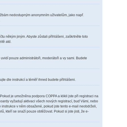
m službám nedostupným anonymním uživatelům, jako např.
.
čtu někým jiným. Abyste zůstali přihlášeni, zaškrtněte toto
itě atd.
s uvidí pouze administrátoři, moderátoři a vy sami. Budete
ujte dle instrukcí a téměř ihned budete přihlášeni.
Pokud je umožněna podpora COPPA a klikli jste při registraci na
boardy vyžadují aktivaci všech nových registrací, buď Vámi, nebo
te instrukce v něm obsažené, pokud jste tento e-mail neobdrželi,
lů, kteří se snaží pouze obtěžovat. Pokud si jste jisti, že e-