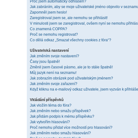
Proč jsem automaticky odhlášen?
Jak zabráním, aby se moje uživatelské jméno objevilo v seznam
Zapomněl jsem heslo!
Zaregistroval jsem se, ale nemohu se přihlásit!
V minulosti jsem se zaregistroval, ovšem nyní se nemohu přihlási
Co znamená COPPA?
Proč se nemohu registrovat?
Co dělá odkaz „Smazat všechny cookies z fóra“?
Uživatelská nastavení
Jak změním svoje nastavení?
Časy jsou špatně!
Změnil jsem časové pásmo, ale je to stále špatně!
Můj jazyk není na seznamu!
Jak zobrazím obrázek pod uživatelským jménem?
Jak změním svoje zařazení?
Když kliknu na e-mailový odkaz uživatele, jsem vyzván k přihláše
Vkládání příspěvků
Jak vložím téma do fóra?
Jak změním nebo smažu příspěvek?
Jak přidám podpis k mému příspěvku?
Jak vytvořím hlasování?
Proč nemohu přidat více možností pro hlasování?
Jak změním nebo smažu hlasování?