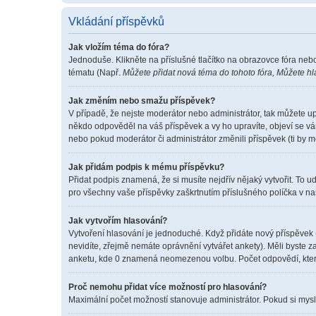
Vkládání příspěvků
Jak vložím téma do fóra?
Jednoduše. Klikněte na příslušné tlačítko na obrazovce fóra neb
tématu (Např.
Můžete přidat nová téma do tohoto fóra, Můžete hla
Jak změním nebo smažu příspěvek?
V případě, že nejste moderátor nebo administrátor, tak můžete u
někdo odpověděl na váš příspěvek a vy ho upravíte, objeví se vá
nebo pokud moderátor či administrátor změnili příspěvek (ti by 
Jak přidám podpis k mému příspěvku?
Přidat podpis znamená, že si musíte nejdřív nějaký vytvořit. To u
pro všechny vaše příspěvky zaškrtnutím příslušného políčka v na
Jak vytvořím hlasování?
Vytvoření hlasování je jednoduché. Když přidáte nový příspěvek 
nevidíte, zřejmě nemáte oprávnění vytvářet ankety). Měli byste
anketu, kde 0 znamená neomezenou volbu. Počet odpovědí, které
Proč nemohu přidat více možností pro hlasování?
Maximální počet možností stanovuje administrátor. Pokud si myslí