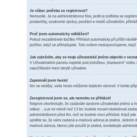
Je vůbec potřeba se registrovat?
Nemusíte. Je na administrátorovi fóra, jestli je potřeba se reg
postavičky, soukromé zprávy, posílání e-mailů uživatelům, přihláš
Proč jsem automaticky odhlášen?
Pokud nezaškrtnete tlačítko
Přihlásit automaticky při příští návšt
políčko, když se přihlašujete. Toto ovšem nedoporučujeme, když s
Jak zabráním, aby se moje uživatelské jméno objevilo v sez
V Uživatelském panelu najdete pod položkou „Nastavení“ volbu
započítáváni mezi skryté uživatele.
Zapomněl jsem heslo!
Nic se neděje, vaše heslo můžeme kdykoliv obnovit. V tomto příp
Zaregistroval jsem se, ale nemohu se přihlásit!
Nejprve zkontrolujte, že zadáváte správné uživatelské jméno a h
odkaz
…a je mi méně než 13 let
, budete muset následovat zaslan
administrátorem před tím, než se budete moci přihlásit. Když jste
ujistěte se, že vámi zadaná e-mailová adresa je platná. Jedním
mailová adresa, kterou jste použili je platná, kontaktujte adminis