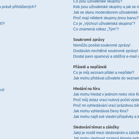
Co jsou uživatelské skupiny?
u právě přihlášených?
Kde jsou uživatelské skupiny a jak se 
Jak se stanu moderátorem uživatelské
Proč mají některé skupiny jinou barvu?
t?!
Co je „Výchozí uživatelská skupina“?
Co znamená odkaz „Tým“?
Soukromé zprávy
Nemůžu posílat soukromé zprávy!
Dostávám nechtěné soukromé zprávy!
Dostal jsem spamový a obtížný e-mail 
Přátelé a nepřátelé
Co je můj seznam přátel a nepřátel?
Jak mohu přidávat uživatele do seznam
Hledání na fóru
ní!
Jak mohu hledat v jednom nebo více f
Proč můj dotaz vrací nulový počet výsl
Proč mi vyhledávání vrací prázdnou bíl
Jak mohu vyhledávat členy fóra?
Jak mohu najít své vlastní příspěvky a
Sledování témat a záložky
Jaký je rozdíl mezi sledováním a zálo
Jak mohu sledovat zvolená témata neb