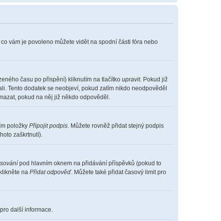
, co vám je povoleno můžete vidět na spodní části fóra nebo
eného času po přispění) kliknutím na tlačítko
upravit
. Pokud již
vali. Tento dodatek se neobjeví, pokud zatím nikdo neodpověděl
smazat, pokud na něj již někdo odpověděl.
ním položky
Připojit podpis
. Můžete rovněž přidat stejný podpis
oto zaškrtnutí).
asování
pod hlavním oknem na přidávání příspěvků (pokud to
klikněte na
Přidat odpověď
. Můžete také přidat časový limit pro
pro další informace.