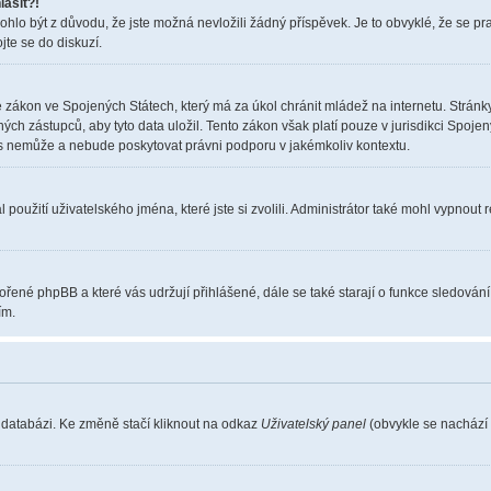
lásit?!
o být z důvodu, že jste možná nevložili žádný příspěvek. Je to obvyklé, že se pravi
jte se do diskuzí.
 zákon ve Spojených Státech, který má za úkol chránit mládež na internetu. Stránky
 zástupců, aby tyto data uložil. Tento zákon však platí pouze v jurisdikci Spojených S
nemůže a nebude poskytovat právni podporu v jakémkoliv kontextu.
použití uživatelského jména, které jste si zvolili. Administrátor také mohl vypnout 
vořené phpBB a které vás udržují přihlášené, dále se také starají o funkce sledován
ím.
 databázi. Ke změně stačí kliknout na odkaz
Uživatelský panel
(obvykle se nachází 