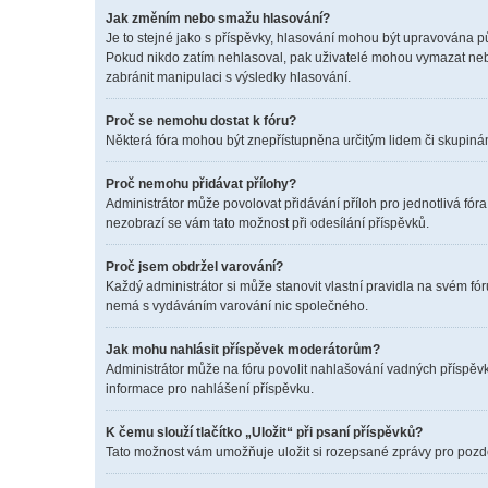
Jak změním nebo smažu hlasování?
Je to stejné jako s příspěvky, hlasování mohou být upravována p
Pokud nikdo zatím nehlasoval, pak uživatelé mohou vymazat nebo
zabránit manipulaci s výsledky hlasování.
Proč se nemohu dostat k fóru?
Některá fóra mohou být znepřístupněna určitým lidem či skupinám. 
Proč nemohu přidávat přílohy?
Administrátor může povolovat přidávání příloh pro jednotlivá fór
nezobrazí se vám tato možnost při odesílání příspěvků.
Proč jsem obdržel varování?
Každý administrátor si může stanovit vlastní pravidla na svém f
nemá s vydáváním varování nic společného.
Jak mohu nahlásit příspěvek moderátorům?
Administrátor může na fóru povolit nahlašování vadných příspěvk
informace pro nahlášení příspěvku.
K čemu slouží tlačítko „Uložit“ při psaní příspěvků?
Tato možnost vám umožňuje uložit si rozepsané zprávy pro pozděj