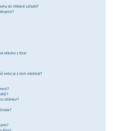
mohu do některé zařadit?
 skupiny?
od někoho z fóra!
ů nebo je z nich odebírat?
órech?
edků?
ou stránku!?
 témata?
žkami?
o fóra?