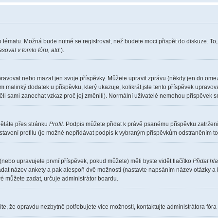
o tématu. Možná bude nutné se registrovat, než budete moci přispět do diskuze. To
sovat v tomto fóru, atd.
).
pravovat nebo mazat jen svoje příspěvky. Můžete upravit zprávu (někdy jen do omez
m malinký dodatek u příspěvku, který ukazuje, kolikrát jste tento příspěvek upravo
měli sami zanechat vzkaz proč jej změnili). Normální uživatelé nemohou příspěvek 
děláte přes stránku
Profil
. Podpis můžete přidat k právě psanému příspěvku zatrže
stavení profilu (je možné nepřidávat podpis k vybraným příspěvkům odstraněním toh
(nebo upravujete první příspěvek, pokud můžete) měli byste vidět tlačítko
Přidat hl
 zadat název ankety a pak alespoň dvě možnosti (nastavte napsáním název otázky a 
 můžete zadat, určuje administrátor boardu.
te, že opravdu nezbytně potřebujete více možností, kontaktujte administrátora fóra 