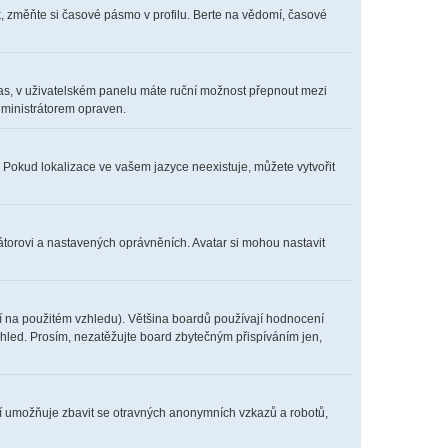
, změňte si časové pásmo v profilu. Berte na vědomí, časové
í čas, v uživatelském panelu máte ruční možnost přepnout mezi
ministrátorem opraven.
. Pokud lokalizace ve vašem jazyce neexistuje, můžete vytvořit
átorovi a nastavených oprávněních. Avatar si mohou nastavit
í na použitém vzhledu). Většina boardů používají hodnocení
vzhled. Prosím, nezatěžujte board zbytečným přispíváním jen,
ení umožňuje zbavit se otravných anonymních vzkazů a robotů,