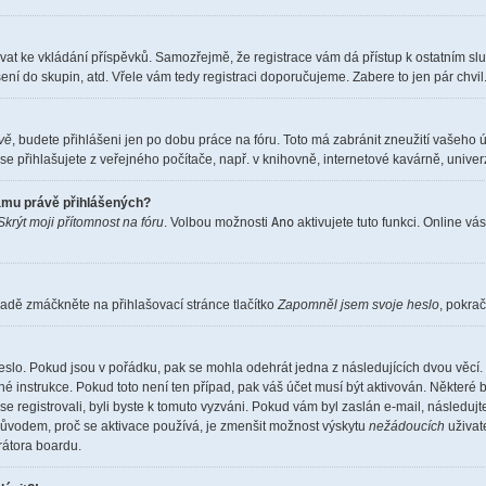
istrovat ke vkládání příspěvků. Samozřejmě, že registrace vám dá přístup k ostatní
ení do skupin, atd. Vřele vám tedy registraci doporučujeme. Zabere to jen pár chvil
ěvě
, budete přihlášeni jen po dobu práce na fóru. Toto má zabránit zneužití vašeho ú
e přihlašujete z veřejného počítače, např. v knihovně, internetové kavárně, univerz
namu právě přihlášených?
Skrýt moji přítomnost na fóru
. Volbou možnosti
Ano
aktivujete tuto funkci. Online vá
adě zmáčkněte na přihlašovací stránce tlačítko
Zapomněl jsem svoje heslo
, pokrač
eslo. Pokud jsou v pořádku, pak se mohla odehrát jedna z následujících dvou věcí. 
é instrukce. Pokud toto není ten případ, pak váš účet musí být aktivován. Některé 
 se registrovali, byli byste k tomuto vyzváni. Pokud vám byl zaslán e-mail, následuj
 důvodem, proč se aktivace používá, je zmenšit možnost výskytu
nežádoucích
uživate
trátora boardu.