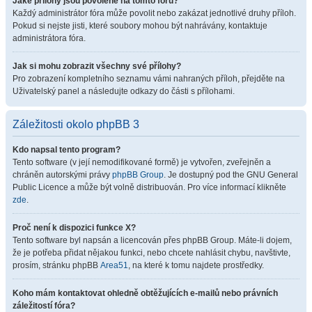
Jaké přílohy jsou povolené na tomto fóru?
Každý administrátor fóra může povolit nebo zakázat jednotlivé druhy příloh.
Pokud si nejste jisti, které soubory mohou být nahrávány, kontaktuje
administrátora fóra.
Jak si mohu zobrazit všechny své přílohy?
Pro zobrazení kompletního seznamu vámi nahraných příloh, přejděte na
Uživatelský panel a následujte odkazy do části s přílohami.
Záležitosti okolo phpBB 3
Kdo napsal tento program?
Tento software (v její nemodifikované formě) je vytvořen, zveřejněn a
chráněn autorskými právy
phpBB Group
. Je dostupný pod the GNU General
Public Licence a může být volně distribuován. Pro více informací klikněte
zde
.
Proč není k dispozici funkce X?
Tento software byl napsán a licencován přes phpBB Group. Máte-li dojem,
že je potřeba přidat nějakou funkci, nebo chcete nahlásit chybu, navštivte,
prosím, stránku phpBB
Area51
, na které k tomu najdete prostředky.
Koho mám kontaktovat ohledně obtěžujících e-mailů nebo právních
záležitostí fóra?