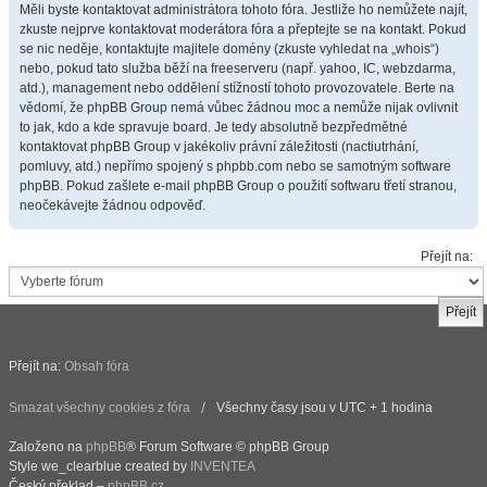
Měli byste kontaktovat administrátora tohoto fóra. Jestliže ho nemůžete najít,
zkuste nejprve kontaktovat moderátora fóra a přeptejte se na kontakt. Pokud
se nic neděje, kontaktujte majitele domény (zkuste vyhledat na „whois“)
nebo, pokud tato služba běží na freeserveru (např. yahoo, IC, webzdarma,
atd.), management nebo oddělení stížností tohoto provozovatele. Berte na
vědomí, že phpBB Group nemá vůbec žádnou moc a nemůže nijak ovlivnit
to jak, kdo a kde spravuje board. Je tedy absolutně bezpředmětné
kontaktovat phpBB Group v jakékoliv právní záležitosti (nactiutrhání,
pomluvy, atd.) nepřímo spojený s phpbb.com nebo se samotným software
phpBB. Pokud zašlete e-mail phpBB Group o použití softwaru třetí stranou,
neočekávejte žádnou odpověď.
Přejít na:
Přejít na:
Obsah fóra
Smazat všechny cookies z fóra
Všechny časy jsou v UTC + 1 hodina
Založeno na
phpBB
® Forum Software © phpBB Group
Style we_clearblue created by
INVENTEA
Český překlad –
phpBB.cz