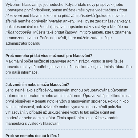
Vytvoření hlasování je jednoduché. Když přidáte nový příspěvek (nebo
upravujete první příspěvek, pokud můžete) měli byste vidět tlačítko
Přidat
hlasování
pod hlavním oknem na přidávání příspěvků (pokud to nevidíte,
zřejmě nemáte oprávnění vytvářet ankety). Měli byste zadat název ankety a
pak alespoň dvě možnosti (nastavte napsáním název otázky a klikněte na
Přidat odpověď
. Můžete také přidat časový limit pro anketu, kde 0 znamená
neomezenou volbu. Počet odpovědí, které můžete zadat, určuje
administrátor boardu.
Proč nemohu přidat více možností pro hlasování?
Maximální počet možností stanovuje administrátor. Pokud si myslíte, že
opravdu nezbytně potřebujete více možností, kontaktujte administrátora fóra
pro další informace.
Jak změním nebo smažu hlasování?
Je to stejné jako s příspěvky, hlasování mohou být upravována původním
autorem, moderátorem nebo administrátorem. Úpravu zahájíte kliknutím na
první příspěvek v tématu (toto je vždy s hlasováním spojeno). Pokud nikdo
zatím nehlasoval, pak uživatelé mohou vymazat nebo změnit položku
v hlasování, v případě již uskutečněné volby to tak může učinit jen
moderátor nebo administrátor. Tímto opatřením se snažíme zabránit
manipulaci s výsledky hlasování.
Proč se nemohu dostat k fóru?