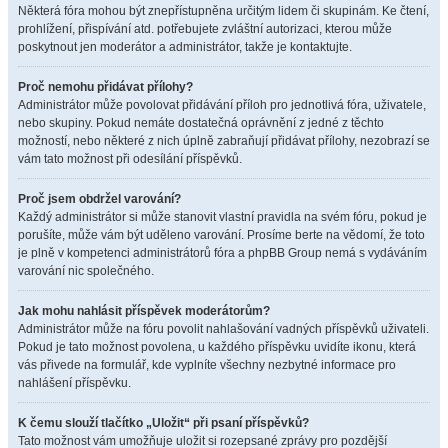
Některá fóra mohou být znepřístupněna určitým lidem či skupinám. Ke čtení,
prohlížení, přispívání atd. potřebujete zvláštní autorizaci, kterou může
poskytnout jen moderátor a administrátor, takže je kontaktujte.
Proč nemohu přidávat přílohy?
Administrátor může povolovat přidávání příloh pro jednotlivá fóra, uživatele,
nebo skupiny. Pokud nemáte dostatečná oprávnění z jedné z těchto
možností, nebo některé z nich úplně zabraňují přidávat přílohy, nezobrazí se
vám tato možnost při odesílání příspěvků.
Proč jsem obdržel varování?
Každý administrátor si může stanovit vlastní pravidla na svém fóru, pokud je
porušíte, může vám být uděleno varování. Prosíme berte na vědomí, že toto
je plně v kompetenci administrátorů fóra a phpBB Group nemá s vydáváním
varování nic společného.
Jak mohu nahlásit příspěvek moderátorům?
Administrátor může na fóru povolit nahlašování vadných příspěvků uživateli.
Pokud je tato možnost povolena, u každého příspěvku uvidíte ikonu, která
vás přivede na formulář, kde vyplníte všechny nezbytné informace pro
nahlášení příspěvku.
K čemu slouží tlačítko „Uložit“ při psaní příspěvků?
Tato možnost vám umožňuje uložit si rozepsané zprávy pro pozdější