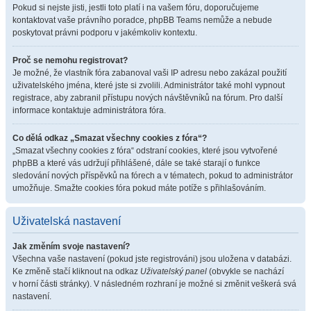
Pokud si nejste jisti, jestli toto platí i na vašem fóru, doporučujeme
kontaktovat vaše právního poradce, phpBB Teams nemůže a nebude
poskytovat právni podporu v jakémkoliv kontextu.
Proč se nemohu registrovat?
Je možné, že vlastník fóra zabanoval vaši IP adresu nebo zakázal použití
uživatelského jména, které jste si zvolili. Administrátor také mohl vypnout
registrace, aby zabranil přístupu nových návštěvníků na fórum. Pro další
informace kontaktuje administrátora fóra.
Co dělá odkaz „Smazat všechny cookies z fóra“?
„Smazat všechny cookies z fóra“ odstraní cookies, které jsou vytvořené
phpBB a které vás udržují přihlášené, dále se také starají o funkce
sledování nových příspěvků na fórech a v tématech, pokud to administrátor
umožňuje. Smažte cookies fóra pokud máte potíže s přihlašováním.
Uživatelská nastavení
Jak změním svoje nastavení?
Všechna vaše nastavení (pokud jste registrováni) jsou uložena v databázi.
Ke změně stačí kliknout na odkaz
Uživatelský panel
(obvykle se nachází
v horní části stránky). V následném rozhraní je možné si změnit veškerá svá
nastavení.