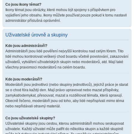
Co jsou ikony témat?
Ikony témat jsou obrázky, které mohou být spojeny s příspěvkem pro
vyjádření jeho obsahu. Ikony můžete používat pouze pokud k tomu nastavil
administrátor příslušná oprávnění.
Uživatelské úrovně a skupiny
Kdo jsou administrátoři?
Administrátoři jsou lidé pověření nejvyšší kontrolou nad celým fórem. Tito
lidé mohou kontrolovat veškerý chod boardu včetně povolování, zakazování
uživatelů, vytváření uživatelských skupin nebo moderátorů, atd. Mají také
všechny pravomoci moderátorů na celém boardu.
Kdo jsou moderátoři?
Moderátoři jsou jednotlivci (nebo skupiny jednotlivců), jejichž práce je starat
se o chod fóra každý den. Mají právo upravovat nebo mazat příspěvky,
zamykat/odemykat, přesouvat, mazat a rozdělovat témata, která spravují.
Obecně řečeno, moderátoři jsou od toho, aby lidé nepřispívali
mimo téma
nebo nepřidávali otravný materiál.
Co jsou uživatelské skupiny?
Uživatelské skupiny jsou cestou, kterou administrátoři mohou seskupovat
uživatele. Každý uživatel může patřit do několika skupin a každé skupině