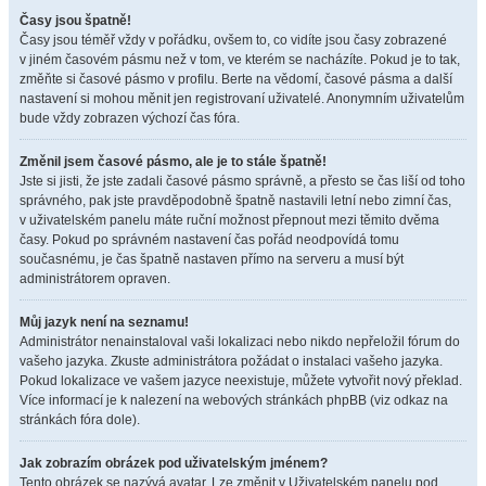
Časy jsou špatně!
Časy jsou téměř vždy v pořádku, ovšem to, co vidíte jsou časy zobrazené
v jiném časovém pásmu než v tom, ve kterém se nacházíte. Pokud je to tak,
změňte si časové pásmo v profilu. Berte na vědomí, časové pásma a další
nastavení si mohou měnit jen registrovaní uživatelé. Anonymním uživatelům
bude vždy zobrazen výchozí čas fóra.
Změnil jsem časové pásmo, ale je to stále špatně!
Jste si jisti, že jste zadali časové pásmo správně, a přesto se čas liší od toho
správného, pak jste pravděpodobně špatně nastavili letní nebo zimní čas,
v uživatelském panelu máte ruční možnost přepnout mezi těmito dvěma
časy. Pokud po správném nastavení čas pořád neodpovídá tomu
současnému, je čas špatně nastaven přímo na serveru a musí být
administrátorem opraven.
Můj jazyk není na seznamu!
Administrátor nenainstaloval vaši lokalizaci nebo nikdo nepřeložil fórum do
vašeho jazyka. Zkuste administrátora požádat o instalaci vašeho jazyka.
Pokud lokalizace ve vašem jazyce neexistuje, můžete vytvořit nový překlad.
Více informací je k nalezení na webových stránkách phpBB (viz odkaz na
stránkách fóra dole).
Jak zobrazím obrázek pod uživatelským jménem?
Tento obrázek se nazývá avatar. Lze změnit v Uživatelském panelu pod