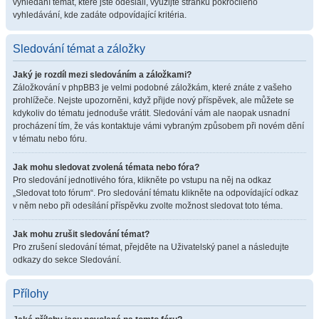
vyhledání témat, které jste odeslali, využijte stránku pokročilého
vyhledávání, kde zadáte odpovídající kritéria.
Sledování témat a záložky
Jaký je rozdíl mezi sledováním a záložkami?
Záložkování v phpBB3 je velmi podobné záložkám, které znáte z vašeho
prohlížeče. Nejste upozorněni, když přijde nový příspěvek, ale můžete se
kdykoliv do tématu jednoduše vrátit. Sledování vám ale naopak usnadní
procházení tím, že vás kontaktuje vámi vybraným způsobem při novém dění
v tématu nebo fóru.
Jak mohu sledovat zvolená témata nebo fóra?
Pro sledování jednotlivého fóra, klikněte po vstupu na něj na odkaz
„Sledovat toto fórum“. Pro sledování tématu klikněte na odpovídající odkaz
v něm nebo při odesílání příspěvku zvolte možnost sledovat toto téma.
Jak mohu zrušit sledování témat?
Pro zrušení sledování témat, přejděte na Uživatelský panel a následujte
odkazy do sekce Sledování.
Přílohy