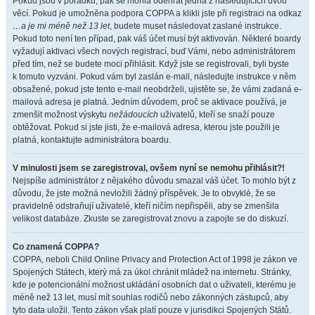
Pokud jsou v pořádku, pak se mohla odehrát jedna z následujících dvou
věcí. Pokud je umožněna podpora COPPA a klikli jste při registraci na odkaz
…a je mi méně než 13 let
, budete muset následovat zaslané instrukce.
Pokud toto není ten případ, pak váš účet musí být aktivován. Některé boardy
vyžadují aktivaci všech nových registrací, buď Vámi, nebo administrátorem
před tím, než se budete moci přihlásit. Když jste se registrovali, byli byste
k tomuto vyzváni. Pokud vám byl zaslán e-mail, následujte instrukce v něm
obsažené, pokud jste tento e-mail neobdrželi, ujistěte se, že vámi zadaná e-
mailová adresa je platná. Jedním důvodem, proč se aktivace používá, je
zmenšit možnost výskytu
nežádoucích
uživatelů, kteří se snaží pouze
obtěžovat. Pokud si jste jisti, že e-mailová adresa, kterou jste použili je
platná, kontaktujte administrátora boardu.
V minulosti jsem se zaregistroval, ovšem nyní se nemohu přihlásit?!
Nejspíše administrátor z nějakého důvodu smazal váš účet. To mohlo být z
důvodu, že jste možná nevložili žádný příspěvek. Je to obvyklé, že se
pravidelně odstraňují uživatelé, kteří ničím nepřispěli, aby se zmenšila
velikost databáze. Zkuste se zaregistrovat znovu a zapojte se do diskuzí.
Co znamená COPPA?
COPPA, neboli Child Online Privacy and Protection Act of 1998 je zákon ve
Spojených Státech, který má za úkol chránit mládež na internetu. Stránky,
kde je potencionální možnost ukládání osobních dat o uživateli, kterému je
méně než 13 let, musí mít souhlas rodičů nebo zákonných zástupců, aby
tyto data uložil. Tento zákon však platí pouze v jurisdikci Spojených Států.