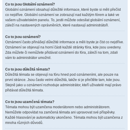
Co to jsou Globální oznámení?
Globální oznámení obsahují důležité informace, které byste si měli přečíst
co nejdříve. Globální oznámení se zobrazují nad každým fórem a také ve
vašem uživatelském panelu. To, jestli můžete odesílat globální oznámení,
záleží na nastavených oprávněních, které nastavují administrátoři.
Co to jsou oznámení?
Oznámení často přinášejí důležité informace a měli byste je číst co nejdříve.
Oznámení se objevují na horní části každé stránky fóra, kde jsou uvedeny.
Zda můžete či nemůžete přidávat oznámení do fóra, záleží na tom, zdali
vám to administrátor umožnil.
Co to jsou důležitá témata?
Důležitá témata se objevují na fóru hned pod oznámeními, ale pouze na
první stránce. Jsou často velmi důležitá, takže si je přečtěte tam, kde jsou.
Stejně jako u oznámení rozhoduje administrátor, kteří uživatelé mají právo
přidávat důležitá témata.
Co to jsou uzamčená témata?
Témata mohou být uzamčena moderátorem nebo administrátorem.
Nemůžete odpovídat na zamčená témata ani upravovat své příspěvky.
Každé hlasování je automaticky ukončeno. Témata mohou být uzamčena z
mnoha různých důvodů.