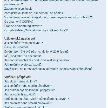
Jak zabráním, aby se moje uživatelské jméno objevilo v seznamu právě
přihlášených?
Zapomněl jsem heslo!
Zaregistroval jsem se, ale nemohu se přihlásit!
V minulosti jsem se zaregistroval, ovšem nyní se nemohu přihlásit?!
Co znamená COPPA?
Proč se nemohu registrovat?
Co dělá odkaz „Smazat všechny cookies z fóra“?
Uživatelská nastavení
Jak změním svoje nastavení?
Časy jsou špatně!
Změnil jsem časové pásmo, ale je to stále špatně!
Můj jazyk není na seznamu!
Jak zobrazím obrázek pod uživatelským jménem?
Jak změním svoje zařazení?
Když kliknu na e-mailový odkaz uživatele, jsem vyzván k přihlášení!
Vkládání příspěvků
Jak vložím téma do fóra?
Jak změním nebo smažu příspěvek?
Jak přidám podpis k mému příspěvku?
Jak vytvořím hlasování?
Proč nemohu přidat více možností pro hlasování?
Jak změním nebo smažu hlasování?
Proč se nemohu dostat k fóru?