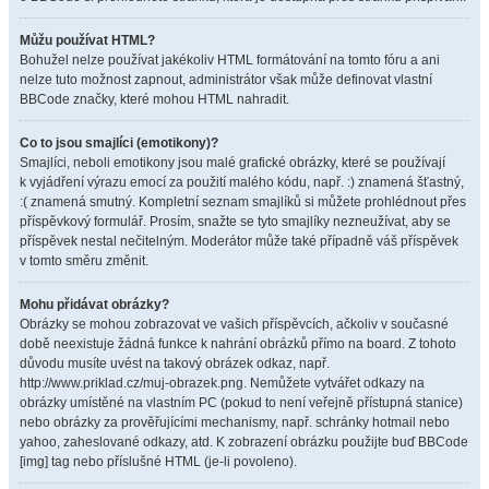
Můžu používat HTML?
Bohužel nelze používat jakékoliv HTML formátování na tomto fóru a ani
nelze tuto možnost zapnout, administrátor však může definovat vlastní
BBCode značky, které mohou HTML nahradit.
Co to jsou smajlíci (emotikony)?
Smajlíci, neboli emotikony jsou malé grafické obrázky, které se používají
k vyjádření výrazu emocí za použití malého kódu, např. :) znamená šťastný,
:( znamená smutný. Kompletní seznam smajlíků si můžete prohlédnout přes
příspěvkový formulář. Prosím, snažte se tyto smajlíky nezneužívat, aby se
příspěvek nestal nečitelným. Moderátor může také případně váš příspěvek
v tomto směru změnit.
Mohu přidávat obrázky?
Obrázky se mohou zobrazovat ve vašich příspěvcích, ačkoliv v současné
době neexistuje žádná funkce k nahrání obrázků přímo na board. Z tohoto
důvodu musíte uvést na takový obrázek odkaz, např.
http://www.priklad.cz/muj-obrazek.png. Nemůžete vytvářet odkazy na
obrázky umístěné na vlastním PC (pokud to není veřejně přístupná stanice)
nebo obrázky za prověřujícími mechanismy, např. schránky hotmail nebo
yahoo, zaheslované odkazy, atd. K zobrazení obrázku použijte buď BBCode
[img] tag nebo příslušné HTML (je-li povoleno).