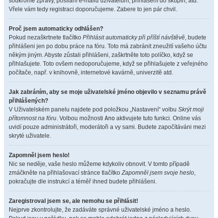
soukromé zprávy, posílání e-mailů uživatelům, přihlášení do skupin, atd.
Vřele vám tedy registraci doporučujeme. Zabere to jen pár chvil.
Proč jsem automaticky odhlášen?
Pokud nezaškrtnete tlačítko
Přihlásit automaticky při příští návštěvě
, budete
přihlášeni jen po dobu práce na fóru. Toto má zabránit zneužití vašeho účtu
někým jiným. Abyste zůstali přihlášeni, zaškrtněte toto políčko, když se
přihlašujete. Toto ovšem nedoporučujeme, když se přihlašujete z veřejného
počítače, např. v knihovně, internetové kavárně, univerzitě atd.
Jak zabráním, aby se moje uživatelské jméno objevilo v seznamu právě
přihlášených?
V Uživatelském panelu najdete pod položkou „Nastavení“ volbu
Skrýt moji
přítomnost na fóru
. Volbou možnosti
Ano
aktivujete tuto funkci. Online vás
uvidí pouze administrátoři, moderátoři a vy sami. Budete započítáváni mezi
skryté uživatele.
Zapomněl jsem heslo!
Nic se neděje, vaše heslo můžeme kdykoliv obnovit. V tomto případě
zmáčkněte na přihlašovací stránce tlačítko
Zapomněl jsem svoje heslo
,
pokračujte dle instrukcí a téměř ihned budete přihlášeni.
Zaregistroval jsem se, ale nemohu se přihlásit!
Nejprve zkontrolujte, že zadáváte správné uživatelské jméno a heslo.