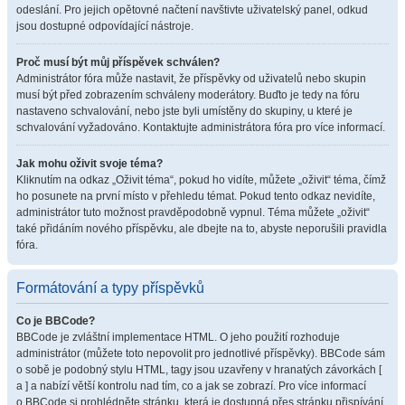
odeslání. Pro jejich opětovné načtení navštivte uživatelský panel, odkud
jsou dostupné odpovídající nástroje.
Proč musí být můj příspěvek schválen?
Administrátor fóra může nastavit, že příspěvky od uživatelů nebo skupin
musí být před zobrazením schváleny moderátory. Buďto je tedy na fóru
nastaveno schvalování, nebo jste byli umístěny do skupiny, u které je
schvalování vyžadováno. Kontaktujte administrátora fóra pro více informací.
Jak mohu oživit svoje téma?
Kliknutím na odkaz „Oživit téma“, pokud ho vidíte, můžete „oživit“ téma, čímž
ho posunete na první místo v přehledu témat. Pokud tento odkaz nevidíte,
administrátor tuto možnost pravděpodobně vypnul. Téma můžete „oživit“
také přidáním nového příspěvku, ale dbejte na to, abyste neporušili pravidla
fóra.
Formátování a typy příspěvků
Co je BBCode?
BBCode je zvláštní implementace HTML. O jeho použití rozhoduje
administrátor (můžete toto nepovolit pro jednotlivé příspěvky). BBCode sám
o sobě je podobný stylu HTML, tagy jsou uzavřeny v hranatých závorkách [
a ] a nabízí větší kontrolu nad tím, co a jak se zobrazí. Pro více informací
o BBCode si prohlédněte stránku, která je dostupná přes stránku přispívání.