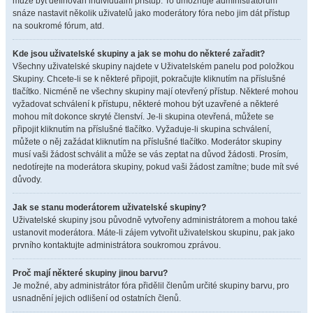
může být definován individuální přístup. To umožňuje administrátorům
snáze nastavit několik uživatelů jako moderátory fóra nebo jim dát přístup
na soukromé fórum, atd.
Kde jsou uživatelské skupiny a jak se mohu do některé zařadit?
Všechny uživatelské skupiny najdete v Uživatelském panelu pod položkou
Skupiny. Chcete-li se k některé připojit, pokračujte kliknutím na příslušné
tlačítko. Nicméně ne všechny skupiny mají otevřený přístup. Některé mohou
vyžadovat schválení k přístupu, některé mohou být uzavřené a některé
mohou mít dokonce skryté členství. Je-li skupina otevřená, můžete se
připojit kliknutím na příslušné tlačítko. Vyžaduje-li skupina schválení,
můžete o něj zažádat kliknutím na příslušné tlačítko. Moderátor skupiny
musí vaši žádost schválit a může se vás zeptat na důvod žádosti. Prosím,
nedotírejte na moderátora skupiny, pokud vaši žádost zamítne; bude mít své
důvody.
Jak se stanu moderátorem uživatelské skupiny?
Uživatelské skupiny jsou původně vytvořeny administrátorem a mohou také
ustanovit moderátora. Máte-li zájem vytvořit uživatelskou skupinu, pak jako
prvního kontaktujte administrátora soukromou zprávou.
Proč mají některé skupiny jinou barvu?
Je možné, aby administrátor fóra přidělil členům určité skupiny barvu, pro
usnadnění jejich odlišení od ostatních členů.