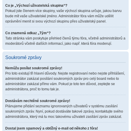
Co je „Výchozí uživatelská skupina“?
Pokud jste členem více skupiny, vaše výchozí skupina určuje, jakou barvu
bude mít vaše uživatelské jméno. Administrátor fóra vám může udělit
oprávnění menit si svou výchozí skupinu přes uživatelský panel.
Co znamená odkaz „Tým“?
Tato stránka vám poskytuje přehled členů týmu fóra, včetně administrátorů a
moderátorů včetně dalších informací, jako např. která fóra moderují.
Soukromé zprávy
Nemůžu posílat soukromé zprávy!
Pro toto existují tři hlavní důvody. Nejste registrovaní nebo nejste přihlášení,
administrátor zakázal posílání soukromých zpráv pro celý board nebo to
administrátor zakázal přímo vám. Pokud je toto ten důvod, zeptejte se
administrátora, proč to tomu tak je.
Dostávám nechtěné soukromé zprávy!
Plánujeme přidání seznamu ignorovaných uživatelů v systému zasílání
soukromých zpráv. Nyní, pokud dostáváte takové zprávy, kontaktujte svého
administrátora, který má tu moc takovému uživateli zasílání zpráv zakázat.
Dostal jsem spamový a obtížný e-mail od někoho z fóra!