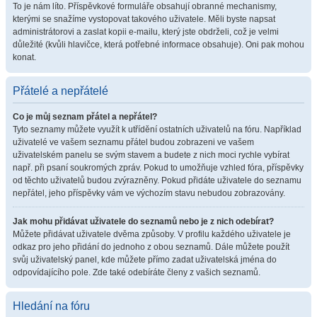
To je nám líto. Příspěvkové formuláře obsahují obranné mechanismy,
kterými se snažíme vystopovat takového uživatele. Měli byste napsat
administrátorovi a zaslat kopii e-mailu, který jste obdrželi, což je velmi
důležité (kvůli hlavičce, která potřebné informace obsahuje). Oni pak mohou
konat.
Přátelé a nepřátelé
Co je můj seznam přátel a nepřátel?
Tyto seznamy můžete využít k utřídění ostatních uživatelů na fóru. Například
uživatelé ve vašem seznamu přátel budou zobrazeni ve vašem
uživatelském panelu se svým stavem a budete z nich moci rychle vybírat
např. při psaní soukromých zpráv. Pokud to umožňuje vzhled fóra, příspěvky
od těchto uživatelů budou zvýrazněny. Pokud přidáte uživatele do seznamu
nepřátel, jeho příspěvky vám ve výchozím stavu nebudou zobrazovány.
Jak mohu přidávat uživatele do seznamů nebo je z nich odebírat?
Můžete přidávat uživatele dvěma způsoby. V profilu každého uživatele je
odkaz pro jeho přidání do jednoho z obou seznamů. Dále můžete použít
svůj uživatelský panel, kde můžete přímo zadat uživatelská jména do
odpovídajícího pole. Zde také odebíráte členy z vašich seznamů.
Hledání na fóru