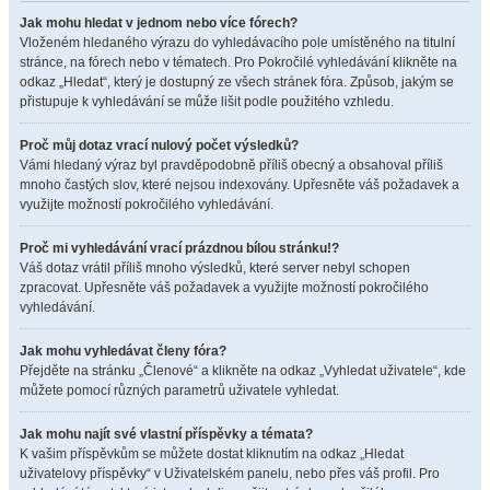
Jak mohu hledat v jednom nebo více fórech?
Vloženém hledaného výrazu do vyhledávacího pole umístěného na titulní
stránce, na fórech nebo v tématech. Pro Pokročilé vyhledávání klikněte na
odkaz „Hledat“, který je dostupný ze všech stránek fóra. Způsob, jakým se
přistupuje k vyhledávání se může lišit podle použitého vzhledu.
Proč můj dotaz vrací nulový počet výsledků?
Vámi hledaný výraz byl pravděpodobně příliš obecný a obsahoval příliš
mnoho častých slov, které nejsou indexovány. Upřesněte váš požadavek a
využijte možností pokročilého vyhledávání.
Proč mi vyhledávání vrací prázdnou bílou stránku!?
Váš dotaz vrátil příliš mnoho výsledků, které server nebyl schopen
zpracovat. Upřesněte váš požadavek a využijte možností pokročilého
vyhledávání.
Jak mohu vyhledávat členy fóra?
Přejděte na stránku „Členové“ a klikněte na odkaz „Vyhledat uživatele“, kde
můžete pomocí různých parametrů uživatele vyhledat.
Jak mohu najít své vlastní příspěvky a témata?
K vašim příspěvkům se můžete dostat kliknutím na odkaz „Hledat
uživatelovy příspěvky“ v Uživatelském panelu, nebo přes váš profil. Pro