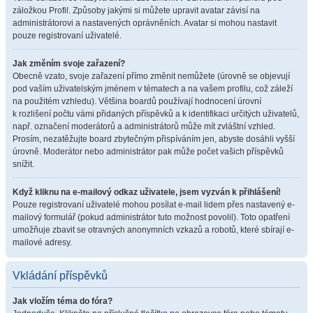
záložkou Profil. Způsoby jakými si můžete upravit avatar závisí na
administrátorovi a nastavených oprávněních. Avatar si mohou nastavit
pouze registrovaní uživatelé.
Jak změním svoje zařazení?
Obecně vzato, svoje zařazení přímo změnit nemůžete (úrovně se objevují
pod vaším uživatelským jménem v tématech a na vašem profilu, což záleží
na použitém vzhledu). Většina boardů používají hodnocení úrovní
k rozlišení počtu vámi přidaných příspěvků a k identifikaci určitých uživatelů,
např. označení moderátorů a administrátorů může mít zvláštní vzhled.
Prosím, nezatěžujte board zbytečným přispíváním jen, abyste dosáhli vyšší
úrovně. Moderátor nebo administrátor pak může počet vašich příspěvků
snížit.
Když kliknu na e-mailový odkaz uživatele, jsem vyzván k přihlášení!
Pouze registrovaní uživatelé mohou posílat e-mail lidem přes nastavený e-
mailový formulář (pokud administrátor tuto možnost povolil). Toto opatření
umožňuje zbavit se otravných anonymních vzkazů a robotů, které sbírají e-
mailové adresy.
Vkládání příspěvků
Jak vložím téma do fóra?