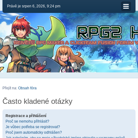
Právě je srpen 6, 2026, 9:24 pm
Přejít na:
Obsah fóra
Často kladené otázky
Registrace a přihlášení
Proč se nemohu přihlásit?
Je vůbec potřeba se registrovat?
Proč jsem automaticky odhlášen?