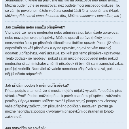
Jednoduše. Klikněte na příslušné tlačítko na obrazovce fóra nebo tématu.
Možná bude nutné se registrovat, než budete moci přispět do diskuze. To,
co vám je povoleno můžete vidět na spodní části fóra nebo tématu (Např.
Můžete přidat nová téma do tohoto fóra, Můžete hlasovat v tomto fóru, atd.
).
Jak změním nebo smažu příspěvek?
V případě, že nejste moderátor nebo administrátor, tak můžete upravovat
nebo mazat jen svoje příspěvky. Můžete upravit zprávu (někdy jen do
omezeného času po přispění) kliknutím na tlačítko
upravit
. Pokud již někdo
odpověděl na váš příspěvek a vy ho upravíte, objeví se vám malinký
dodatek u příspěvku, který ukazuje, kolikrát jste tento příspěvek upravovali.
Tento dodatek se neobjeví, pokud zatím nikdo neodpověděl nebo pokud
moderátor či administrátor změnili příspěvek (ti by měli sami zanechat vzkaz
proč jej změnili). Normální uživatelé nemohou příspěvek smazat, pokud na
něj již někdo odpověděl.
Jak přidám podpis k mému příspěvku?
Přidat podpis znamená, že si musíte nejdřív nějaký vytvořit. To uděláte přes
stránku
Profil
. Podpis můžete přidat k právě psanému příspěvku zatržením
položky
Připojit podpis
. Můžete rovněž přidat stejný podpis pro všechny
vaše příspěvky zaškrtnutím příslušného políčka v nastavení profilu (je
možné nepřidávat podpis k vybraným příspěvkům odstraněním tohoto
zaškrtnutí).
Jak vytvořím hlasování?