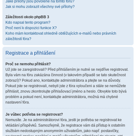
Jaké přílohy jsou povolené na tomto fóru?
Jak si mohu zobrazit všechny své přílohy?
Záležitosti okolo phpBB 3
Kdo napsal tento program?
Proč není k dispozici funkce X?
Koho mám kontaktovat ohledně obtěžujících e-mailů nebo právních
záležitostí fóra?
Registrace a přihlášení
Proč se nemohu přihlásit?
Už jste se zaregistrovali? Před přihlášením je nutné se nejdříve registrovat.
Byla vám na fóru zakázána činnost (v takovém případě se tato skutečnost
zobrazí)? Pokud ano, kontaktujte administrátora a ptejte se na důvody.
Pokud jste se registrovali, nebyli jste z fóra vyloučeni a stále se nemůžete
přihlásit, znovu zkontrolujte přihlašovací jméno a heslo. Obvykle toto bývá
problém a pokud není, kontaktujte administrátora, možná má chybné
nastavení fóra.
Je vůbec potřeba se registrovat?
Nemusíte. Je na administrátorovi fóra, jestli je potřeba se registrovat ke
vkládání příspěvků. Samozřejmě, že registrace vám dá přístup k ostatním
službám nedostupným anonymním uživatelům, jako např. postavičky,