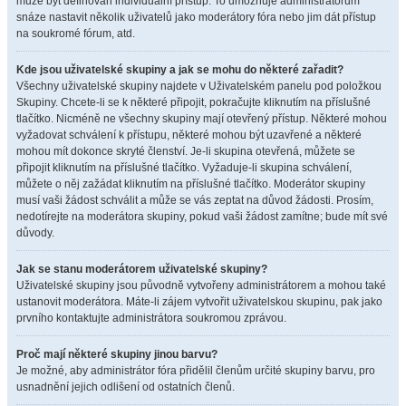
může být definován individuální přístup. To umožňuje administrátorům
snáze nastavit několik uživatelů jako moderátory fóra nebo jim dát přístup
na soukromé fórum, atd.
Kde jsou uživatelské skupiny a jak se mohu do některé zařadit?
Všechny uživatelské skupiny najdete v Uživatelském panelu pod položkou
Skupiny. Chcete-li se k některé připojit, pokračujte kliknutím na příslušné
tlačítko. Nicméně ne všechny skupiny mají otevřený přístup. Některé mohou
vyžadovat schválení k přístupu, některé mohou být uzavřené a některé
mohou mít dokonce skryté členství. Je-li skupina otevřená, můžete se
připojit kliknutím na příslušné tlačítko. Vyžaduje-li skupina schválení,
můžete o něj zažádat kliknutím na příslušné tlačítko. Moderátor skupiny
musí vaši žádost schválit a může se vás zeptat na důvod žádosti. Prosím,
nedotírejte na moderátora skupiny, pokud vaši žádost zamítne; bude mít své
důvody.
Jak se stanu moderátorem uživatelské skupiny?
Uživatelské skupiny jsou původně vytvořeny administrátorem a mohou také
ustanovit moderátora. Máte-li zájem vytvořit uživatelskou skupinu, pak jako
prvního kontaktujte administrátora soukromou zprávou.
Proč mají některé skupiny jinou barvu?
Je možné, aby administrátor fóra přidělil členům určité skupiny barvu, pro
usnadnění jejich odlišení od ostatních členů.