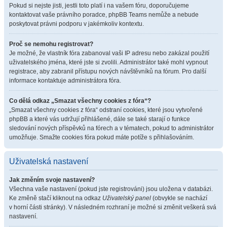
Pokud si nejste jisti, jestli toto platí i na vašem fóru, doporučujeme
kontaktovat vaše právního poradce, phpBB Teams nemůže a nebude
poskytovat právni podporu v jakémkoliv kontextu.
Proč se nemohu registrovat?
Je možné, že vlastník fóra zabanoval vaši IP adresu nebo zakázal použití
uživatelského jména, které jste si zvolili. Administrátor také mohl vypnout
registrace, aby zabranil přístupu nových návštěvníků na fórum. Pro další
informace kontaktuje administrátora fóra.
Co dělá odkaz „Smazat všechny cookies z fóra“?
„Smazat všechny cookies z fóra“ odstraní cookies, které jsou vytvořené
phpBB a které vás udržují přihlášené, dále se také starají o funkce
sledování nových příspěvků na fórech a v tématech, pokud to administrátor
umožňuje. Smažte cookies fóra pokud máte potíže s přihlašováním.
Uživatelská nastavení
Jak změním svoje nastavení?
Všechna vaše nastavení (pokud jste registrováni) jsou uložena v databázi.
Ke změně stačí kliknout na odkaz
Uživatelský panel
(obvykle se nachází
v horní části stránky). V následném rozhraní je možné si změnit veškerá svá
nastavení.