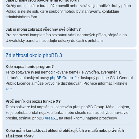
Jaké přílohy jsou povolené na tomto fóru?
Každý administrátor fóra může povolit nebo zakázat jednotlivé druhy příloh.
Pokud si nejste jisti, které soubory mohou být nahrávány, kontaktuje
administrátora fóra.
Jak si mohu zobrazit všechny své přílohy?
Pro zobrazení kompletního seznamu vámi nahraných příloh, přejděte na
Uživatelský panel a následujte odkazy do části s přílohami.
Záležitosti okolo phpBB 3
Kdo napsal tento program?
Tento software (v její nemodifikované formě) je vytvořen, zveřejněn a
chráněn autorskými právy
phpBB Group
. Je dostupný pod the GNU General
Public Licence a může být volně distribuován. Pro více informací klikněte
zde
.
Proč není k dispozici funkce X?
Tento software byl napsán a licencován přes phpBB Group. Máte-li dojem,
že je potřeba přidat nějakou funkci, nebo chcete nahlásit chybu, navštivte,
prosím, stránku phpBB
Area51
, na které k tomu najdete prostředky.
Koho mám kontaktovat ohledně obtěžujících e-mailů nebo právních
záležitostí fóra?