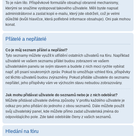
To je nám líto. Příspěvkové formuláře obsahují obranné mechanismy,
kterými se snažíme vystopovat takového uživatele. Měli byste napsat
administrátorovi a zaslat kopii e-mailu, který jste obdrželi, což je velmi
důležité (kvůli hlavičce, která potřebné informace obsahuje). Oni pak mohou
konat.
Přátelé a nepřátelé
Co je můj seznam přátel a nepřátel?
Tyto seznamy můžete využít k utřídění ostatních uživatelů na fóru. Například
uživatelé ve vašem seznamu přátel budou zobrazeni ve vašem
uživatelském panelu se svým stavem a budete z nich moci rychle vybírat
např. při psaní soukromých zpráv. Pokud to umožňuje vzhled fóra, příspěvky
od těchto uživatelů budou zvýrazněny. Pokud přidáte uživatele do seznamu
nepřátel, jeho příspěvky vám ve výchozím stavu nebudou zobrazovány.
Jak mohu přidávat uživatele do seznamů nebo je z nich odebírat?
Můžete přidávat uživatele dvěma způsoby. V profilu každého uživatele je
odkaz pro jeho přidání do jednoho z obou seznamů. Dále můžete použít
svůj uživatelský panel, kde můžete přímo zadat uživatelská jména do
odpovídajícího pole. Zde také odebíráte členy z vašich seznamů.
Hledání na fóru