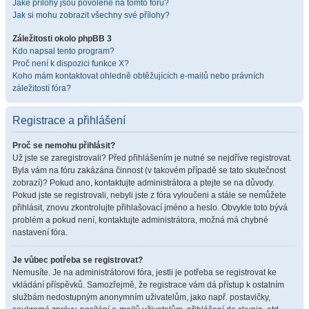
Jaké přílohy jsou povolené na tomto fóru?
Jak si mohu zobrazit všechny své přílohy?
Záležitosti okolo phpBB 3
Kdo napsal tento program?
Proč není k dispozici funkce X?
Koho mám kontaktovat ohledně obtěžujících e-mailů nebo právních
záležitostí fóra?
Registrace a přihlášení
Proč se nemohu přihlásit?
Už jste se zaregistrovali? Před přihlášením je nutné se nejdříve registrovat.
Byla vám na fóru zakázána činnost (v takovém případě se tato skutečnost
zobrazí)? Pokud ano, kontaktujte administrátora a ptejte se na důvody.
Pokud jste se registrovali, nebyli jste z fóra vyloučeni a stále se nemůžete
přihlásit, znovu zkontrolujte přihlašovací jméno a heslo. Obvykle toto bývá
problém a pokud není, kontaktujte administrátora, možná má chybné
nastavení fóra.
Je vůbec potřeba se registrovat?
Nemusíte. Je na administrátorovi fóra, jestli je potřeba se registrovat ke
vkládání příspěvků. Samozřejmě, že registrace vám dá přístup k ostatním
službám nedostupným anonymním uživatelům, jako např. postavičky,