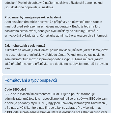
odeslání. Pro jejich opětovné načtení navštivte uživatelský panel, odkud
jsou dostupné odpovídající nástroje.
Proč musí být můj příspěvek schválen?
Administrátor fóra může nastavit, že příspěvky od uživatelů nebo skupin
musí být před zobrazením schváleny moderátory. Buďto je tedy na fóru
nastaveno schvalování, nebo jste byli umístěny do skupiny, u které je
schvalování vyžadováno. Kontaktujte administrátora fóra pro více informací.
Jak mohu oživit svoje téma?
Kliknutím na odkaz „Oživit téma“, pokud ho vidíte, můžete „oživit“ téma, čímž
ho posunete na první místo v přehledu témat. Pokud tento odkaz nevidíte,
administrátor tuto možnost pravděpodobně vypnul. Téma můžete „oživit“
také přidáním nového příspěvku, ale dbejte na to, abyste neporušili pravidla
fóra.
Formátování a typy příspěvků
Co je BBCode?
BBCode je zvláštní implementace HTML. O jeho použití rozhoduje
administrátor (můžete toto nepovolit pro jednotlivé příspěvky). BBCode sám
o sobě je podobný stylu HTML, tagy jsou uzavřeny v hranatých závorkách [
a ] a nabízí větší kontrolu nad tím, co a jak se zobrazí. Pro více informací
o BBCode si prohlédněte stránku, která je dostupná přes stránku přispívání.