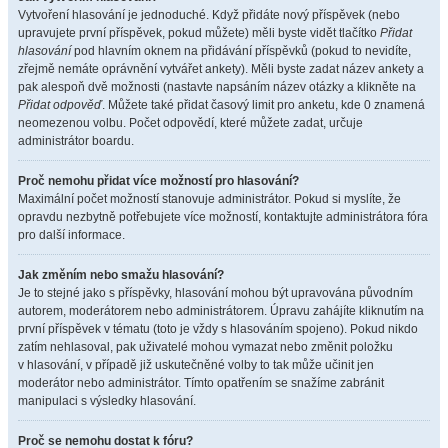
Vytvoření hlasování je jednoduché. Když přidáte nový příspěvek (nebo
upravujete první příspěvek, pokud můžete) měli byste vidět tlačítko
Přidat
hlasování
pod hlavním oknem na přidávání příspěvků (pokud to nevidíte,
zřejmě nemáte oprávnění vytvářet ankety). Měli byste zadat název ankety a
pak alespoň dvě možnosti (nastavte napsáním název otázky a klikněte na
Přidat odpověď
. Můžete také přidat časový limit pro anketu, kde 0 znamená
neomezenou volbu. Počet odpovědí, které můžete zadat, určuje
administrátor boardu.
Proč nemohu přidat více možností pro hlasování?
Maximální počet možností stanovuje administrátor. Pokud si myslíte, že
opravdu nezbytně potřebujete více možností, kontaktujte administrátora fóra
pro další informace.
Jak změním nebo smažu hlasování?
Je to stejné jako s příspěvky, hlasování mohou být upravována původním
autorem, moderátorem nebo administrátorem. Úpravu zahájíte kliknutím na
první příspěvek v tématu (toto je vždy s hlasováním spojeno). Pokud nikdo
zatím nehlasoval, pak uživatelé mohou vymazat nebo změnit položku
v hlasování, v případě již uskutečněné volby to tak může učinit jen
moderátor nebo administrátor. Tímto opatřením se snažíme zabránit
manipulaci s výsledky hlasování.
Proč se nemohu dostat k fóru?