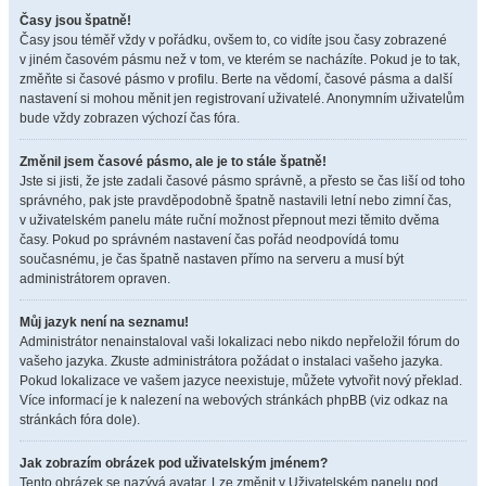
Časy jsou špatně!
Časy jsou téměř vždy v pořádku, ovšem to, co vidíte jsou časy zobrazené
v jiném časovém pásmu než v tom, ve kterém se nacházíte. Pokud je to tak,
změňte si časové pásmo v profilu. Berte na vědomí, časové pásma a další
nastavení si mohou měnit jen registrovaní uživatelé. Anonymním uživatelům
bude vždy zobrazen výchozí čas fóra.
Změnil jsem časové pásmo, ale je to stále špatně!
Jste si jisti, že jste zadali časové pásmo správně, a přesto se čas liší od toho
správného, pak jste pravděpodobně špatně nastavili letní nebo zimní čas,
v uživatelském panelu máte ruční možnost přepnout mezi těmito dvěma
časy. Pokud po správném nastavení čas pořád neodpovídá tomu
současnému, je čas špatně nastaven přímo na serveru a musí být
administrátorem opraven.
Můj jazyk není na seznamu!
Administrátor nenainstaloval vaši lokalizaci nebo nikdo nepřeložil fórum do
vašeho jazyka. Zkuste administrátora požádat o instalaci vašeho jazyka.
Pokud lokalizace ve vašem jazyce neexistuje, můžete vytvořit nový překlad.
Více informací je k nalezení na webových stránkách phpBB (viz odkaz na
stránkách fóra dole).
Jak zobrazím obrázek pod uživatelským jménem?
Tento obrázek se nazývá avatar. Lze změnit v Uživatelském panelu pod