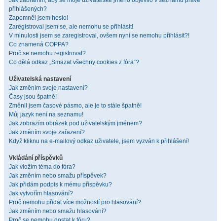
Jak zabráním, aby se moje uživatelské jméno objevilo v seznamu právě
přihlášených?
Zapomněl jsem heslo!
Zaregistroval jsem se, ale nemohu se přihlásit!
V minulosti jsem se zaregistroval, ovšem nyní se nemohu přihlásit?!
Co znamená COPPA?
Proč se nemohu registrovat?
Co dělá odkaz „Smazat všechny cookies z fóra“?
Uživatelská nastavení
Jak změním svoje nastavení?
Časy jsou špatně!
Změnil jsem časové pásmo, ale je to stále špatně!
Můj jazyk není na seznamu!
Jak zobrazím obrázek pod uživatelským jménem?
Jak změním svoje zařazení?
Když kliknu na e-mailový odkaz uživatele, jsem vyzván k přihlášení!
Vkládání příspěvků
Jak vložím téma do fóra?
Jak změním nebo smažu příspěvek?
Jak přidám podpis k mému příspěvku?
Jak vytvořím hlasování?
Proč nemohu přidat více možností pro hlasování?
Jak změním nebo smažu hlasování?
Proč se nemohu dostat k fóru?