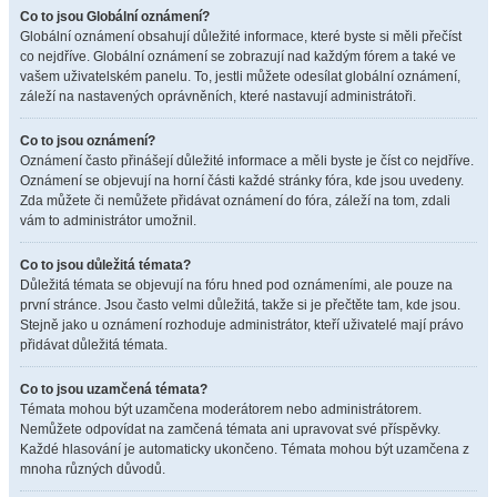
Co to jsou Globální oznámení?
Globální oznámení obsahují důležité informace, které byste si měli přečíst
co nejdříve. Globální oznámení se zobrazují nad každým fórem a také ve
vašem uživatelském panelu. To, jestli můžete odesílat globální oznámení,
záleží na nastavených oprávněních, které nastavují administrátoři.
Co to jsou oznámení?
Oznámení často přinášejí důležité informace a měli byste je číst co nejdříve.
Oznámení se objevují na horní části každé stránky fóra, kde jsou uvedeny.
Zda můžete či nemůžete přidávat oznámení do fóra, záleží na tom, zdali
vám to administrátor umožnil.
Co to jsou důležitá témata?
Důležitá témata se objevují na fóru hned pod oznámeními, ale pouze na
první stránce. Jsou často velmi důležitá, takže si je přečtěte tam, kde jsou.
Stejně jako u oznámení rozhoduje administrátor, kteří uživatelé mají právo
přidávat důležitá témata.
Co to jsou uzamčená témata?
Témata mohou být uzamčena moderátorem nebo administrátorem.
Nemůžete odpovídat na zamčená témata ani upravovat své příspěvky.
Každé hlasování je automaticky ukončeno. Témata mohou být uzamčena z
mnoha různých důvodů.