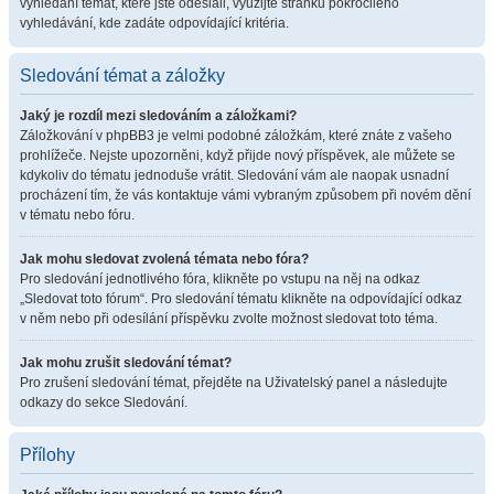
vyhledání témat, které jste odeslali, využijte stránku pokročilého
vyhledávání, kde zadáte odpovídající kritéria.
Sledování témat a záložky
Jaký je rozdíl mezi sledováním a záložkami?
Záložkování v phpBB3 je velmi podobné záložkám, které znáte z vašeho
prohlížeče. Nejste upozorněni, když přijde nový příspěvek, ale můžete se
kdykoliv do tématu jednoduše vrátit. Sledování vám ale naopak usnadní
procházení tím, že vás kontaktuje vámi vybraným způsobem při novém dění
v tématu nebo fóru.
Jak mohu sledovat zvolená témata nebo fóra?
Pro sledování jednotlivého fóra, klikněte po vstupu na něj na odkaz
„Sledovat toto fórum“. Pro sledování tématu klikněte na odpovídající odkaz
v něm nebo při odesílání příspěvku zvolte možnost sledovat toto téma.
Jak mohu zrušit sledování témat?
Pro zrušení sledování témat, přejděte na Uživatelský panel a následujte
odkazy do sekce Sledování.
Přílohy