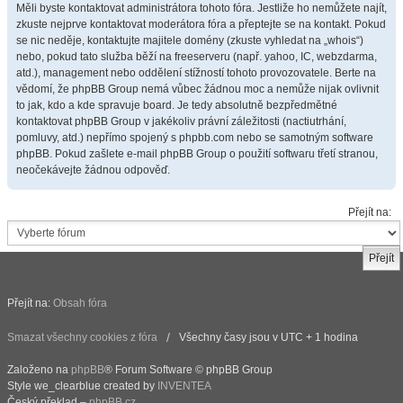
Měli byste kontaktovat administrátora tohoto fóra. Jestliže ho nemůžete najít,
zkuste nejprve kontaktovat moderátora fóra a přeptejte se na kontakt. Pokud
se nic neděje, kontaktujte majitele domény (zkuste vyhledat na „whois“)
nebo, pokud tato služba běží na freeserveru (např. yahoo, IC, webzdarma,
atd.), management nebo oddělení stížností tohoto provozovatele. Berte na
vědomí, že phpBB Group nemá vůbec žádnou moc a nemůže nijak ovlivnit
to jak, kdo a kde spravuje board. Je tedy absolutně bezpředmětné
kontaktovat phpBB Group v jakékoliv právní záležitosti (nactiutrhání,
pomluvy, atd.) nepřímo spojený s phpbb.com nebo se samotným software
phpBB. Pokud zašlete e-mail phpBB Group o použití softwaru třetí stranou,
neočekávejte žádnou odpověď.
Přejít na:
Přejít na:
Obsah fóra
Smazat všechny cookies z fóra
Všechny časy jsou v UTC + 1 hodina
Založeno na
phpBB
® Forum Software © phpBB Group
Style we_clearblue created by
INVENTEA
Český překlad –
phpBB.cz