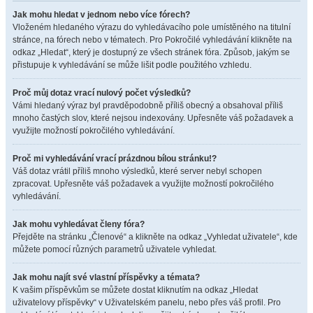
Jak mohu hledat v jednom nebo více fórech?
Vloženém hledaného výrazu do vyhledávacího pole umístěného na titulní
stránce, na fórech nebo v tématech. Pro Pokročilé vyhledávání klikněte na
odkaz „Hledat“, který je dostupný ze všech stránek fóra. Způsob, jakým se
přistupuje k vyhledávání se může lišit podle použitého vzhledu.
Proč můj dotaz vrací nulový počet výsledků?
Vámi hledaný výraz byl pravděpodobně příliš obecný a obsahoval příliš
mnoho častých slov, které nejsou indexovány. Upřesněte váš požadavek a
využijte možností pokročilého vyhledávání.
Proč mi vyhledávání vrací prázdnou bílou stránku!?
Váš dotaz vrátil příliš mnoho výsledků, které server nebyl schopen
zpracovat. Upřesněte váš požadavek a využijte možností pokročilého
vyhledávání.
Jak mohu vyhledávat členy fóra?
Přejděte na stránku „Členové“ a klikněte na odkaz „Vyhledat uživatele“, kde
můžete pomocí různých parametrů uživatele vyhledat.
Jak mohu najít své vlastní příspěvky a témata?
K vašim příspěvkům se můžete dostat kliknutím na odkaz „Hledat
uživatelovy příspěvky“ v Uživatelském panelu, nebo přes váš profil. Pro