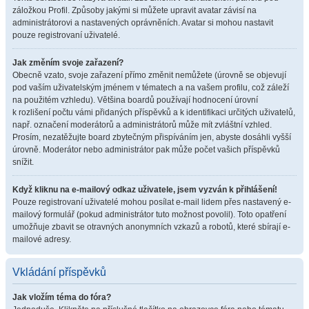
záložkou Profil. Způsoby jakými si můžete upravit avatar závisí na
administrátorovi a nastavených oprávněních. Avatar si mohou nastavit
pouze registrovaní uživatelé.
Jak změním svoje zařazení?
Obecně vzato, svoje zařazení přímo změnit nemůžete (úrovně se objevují
pod vaším uživatelským jménem v tématech a na vašem profilu, což záleží
na použitém vzhledu). Většina boardů používají hodnocení úrovní
k rozlišení počtu vámi přidaných příspěvků a k identifikaci určitých uživatelů,
např. označení moderátorů a administrátorů může mít zvláštní vzhled.
Prosím, nezatěžujte board zbytečným přispíváním jen, abyste dosáhli vyšší
úrovně. Moderátor nebo administrátor pak může počet vašich příspěvků
snížit.
Když kliknu na e-mailový odkaz uživatele, jsem vyzván k přihlášení!
Pouze registrovaní uživatelé mohou posílat e-mail lidem přes nastavený e-
mailový formulář (pokud administrátor tuto možnost povolil). Toto opatření
umožňuje zbavit se otravných anonymních vzkazů a robotů, které sbírají e-
mailové adresy.
Vkládání příspěvků
Jak vložím téma do fóra?