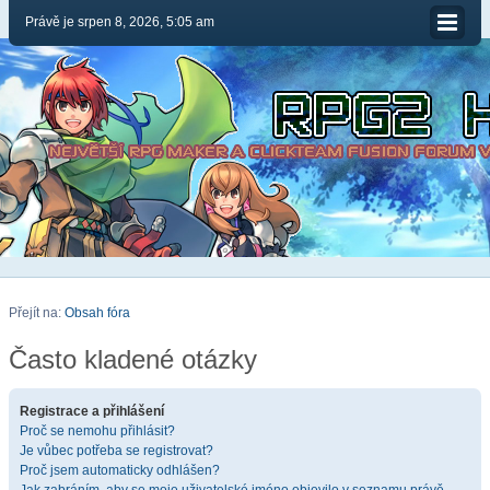
Právě je srpen 8, 2026, 5:05 am
Přejít na:
Obsah fóra
Často kladené otázky
Registrace a přihlášení
Proč se nemohu přihlásit?
Je vůbec potřeba se registrovat?
Proč jsem automaticky odhlášen?