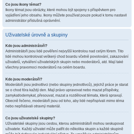
Co jsou ikony témat?
Ikony témat jsou obrázky, které mohou být spojeny s příspěvkem pro
vyjádření jeho obsahu. Ikony můžete používat pouze pokud k tomu nastavil
administrátor příslušná oprávnění.
Uživatelské úrovně a skupiny
Kdo jsou administrátoři?
Administrátoři jsou lidé pověření nejvyšší kontrolou nad celým fórem. Tito
lidé mohou kontrolovat veškerý chod boardu včetně povolování, zakazování
uživatelů, vytváření uživatelských skupin nebo moderátorů, atd. Mají také
všechny pravomoci moderátorů na celém boardu.
Kdo jsou moderátoři?
Moderátoři jsou jednotlivci (nebo skupiny jednotlivců), jejichž práce je starat
se o chod fóra každý den. Mají právo upravovat nebo mazat příspěvky,
zamykat/odemykat, přesouvat, mazat a rozdělovat témata, která spravují.
Obecně řečeno, moderátoři jsou od toho, aby lidé nepřispívali
mimo téma
nebo nepřidávali otravný materiál.
Co jsou uživatelské skupiny?
Uživatelské skupiny jsou cestou, kterou administrátoři mohou seskupovat
uživatele. Každý uživatel může patřit do několika skupin a každé skupině