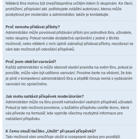
Některá fóra mohou být znepřístupněna určitým lidem či skupinám. Ke čtení,
prohlížení, přispívání atd. potřebujete zvláštní autorizaci, kterou může
poskytnout jen moderátor a administrátor, takže je kontaktujte.
Proč nemohu přidávat přílohy?
Administrátor může povolovat přidávání příloh pro jednotlivá fóra, uživatele,
nebo skupiny. Pokud nemáte dostatečná oprávnění z jedné z těchto
možností, nebo některé z nich úplně zabraňují přidávat přílohy, nezobrazí se
vám tato možnost při odesílání příspěvků.
Proč jsem obdržel varování?
Každý administrátor si může stanovit vlastní pravidla na svém fóru, pokud je
porušíte, může vám být uděleno varování. Prosíme berte na vědomí, že toto
je plně v kompetenci administrátorů fóra a phpBB Group nemá s vydáváním
varování nic společného.
Jak mohu nahlásit příspěvek moderátorům?
Administrátor může na fóru povolit nahlašování vadných příspěvků uživateli.
Pokud je tato možnost povolena, u každého příspěvku uvidíte ikonu, která
vás přivede na formulář, kde vyplníte všechny nezbytné informace pro
nahlášení příspěvku.
K čemu slouží tlačítko „Uložit“ při psaní příspěvků?
Tato možnost vám umožňuje uložit si rozepsané zprávy pro pozdější