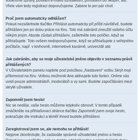
soukromé zprávy, posílání e-mailů uživatelům, přihlášení do skupin, atd.
Vřele vám tedy registraci doporučujeme. Zabere to jen pár chvil.
Proč jsem automaticky odhlášen?
Pokud nezaškrtnete tlačítko
Přihlásit automaticky při příští návštěvě
, budete
přihlášeni jen po dobu práce na fóru. Toto má zabránit zneužití vašeho účtu
někým jiným. Abyste zůstali přihlášeni, zaškrtněte toto políčko, když se
přihlašujete. Toto ovšem nedoporučujeme, když se přihlašujete z veřejného
počítače, např. v knihovně, internetové kavárně, univerzitě atd.
Jak zabráním, aby se moje uživatelské jméno objevilo v seznamu právě
přihlášených?
V Uživatelském panelu najdete pod položkou „Nastavení“ volbu
Skrýt moji
přítomnost na fóru
. Volbou možnosti
Ano
aktivujete tuto funkci. Online vás
uvidí pouze administrátoři, moderátoři a vy sami. Budete započítáváni mezi
skryté uživatele.
Zapomněl jsem heslo!
Nic se neděje, vaše heslo můžeme kdykoliv obnovit. V tomto případě
zmáčkněte na přihlašovací stránce tlačítko
Zapomněl jsem svoje heslo
,
pokračujte dle instrukcí a téměř ihned budete přihlášeni.
Zaregistroval jsem se, ale nemohu se přihlásit!
Nejprve zkontrolujte, že zadáváte správné uživatelské jméno a heslo.