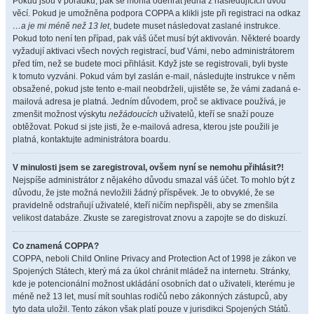
Pokud jsou v pořádku, pak se mohla odehrát jedna z následujících dvou
věcí. Pokud je umožněna podpora COPPA a klikli jste při registraci na odkaz
…a je mi méně než 13 let
, budete muset následovat zaslané instrukce.
Pokud toto není ten případ, pak váš účet musí být aktivován. Některé boardy
vyžadují aktivaci všech nových registrací, buď Vámi, nebo administrátorem
před tím, než se budete moci přihlásit. Když jste se registrovali, byli byste
k tomuto vyzváni. Pokud vám byl zaslán e-mail, následujte instrukce v něm
obsažené, pokud jste tento e-mail neobdrželi, ujistěte se, že vámi zadaná e-
mailová adresa je platná. Jedním důvodem, proč se aktivace používá, je
zmenšit možnost výskytu
nežádoucích
uživatelů, kteří se snaží pouze
obtěžovat. Pokud si jste jisti, že e-mailová adresa, kterou jste použili je
platná, kontaktujte administrátora boardu.
V minulosti jsem se zaregistroval, ovšem nyní se nemohu přihlásit?!
Nejspíše administrátor z nějakého důvodu smazal váš účet. To mohlo být z
důvodu, že jste možná nevložili žádný příspěvek. Je to obvyklé, že se
pravidelně odstraňují uživatelé, kteří ničím nepřispěli, aby se zmenšila
velikost databáze. Zkuste se zaregistrovat znovu a zapojte se do diskuzí.
Co znamená COPPA?
COPPA, neboli Child Online Privacy and Protection Act of 1998 je zákon ve
Spojených Státech, který má za úkol chránit mládež na internetu. Stránky,
kde je potencionální možnost ukládání osobních dat o uživateli, kterému je
méně než 13 let, musí mít souhlas rodičů nebo zákonných zástupců, aby
tyto data uložil. Tento zákon však platí pouze v jurisdikci Spojených Států.