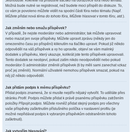
Jednoduše. Klikněte na příslušné tlačítko na obrazovce fóra nebo tématu.
Možná bude nutné se registrovat, než budete moci přispět do diskuze. To,
co vám je povoleno můžete vidět na spodní části fóra nebo tématu (Např.
Můžete přidat nová téma do tohoto fóra, Můžete hlasovat v tomto fóru, atd.
).
Jak změním nebo smažu příspěvek?
V případě, že nejste moderátor nebo administrátor, tak můžete upravovat
nebo mazat jen svoje příspěvky. Můžete upravit zprávu (někdy jen do
omezeného času po přispění) kliknutím na tlačítko
upravit
. Pokud již někdo
odpověděl na váš příspěvek a vy ho upravíte, objeví se vám malinký
dodatek u příspěvku, který ukazuje, kolikrát jste tento příspěvek upravovali.
Tento dodatek se neobjeví, pokud zatím nikdo neodpověděl nebo pokud
moderátor či administrátor změnili příspěvek (ti by měli sami zanechat vzkaz
proč jej změnili). Normální uživatelé nemohou příspěvek smazat, pokud na
něj již někdo odpověděl.
Jak přidám podpis k mému příspěvku?
Přidat podpis znamená, že si musíte nejdřív nějaký vytvořit. To uděláte přes
stránku
Profil
. Podpis můžete přidat k právě psanému příspěvku zatržením
položky
Připojit podpis
. Můžete rovněž přidat stejný podpis pro všechny
vaše příspěvky zaškrtnutím příslušného políčka v nastavení profilu (je
možné nepřidávat podpis k vybraným příspěvkům odstraněním tohoto
zaškrtnutí).
Jak vytvořím hlasování?