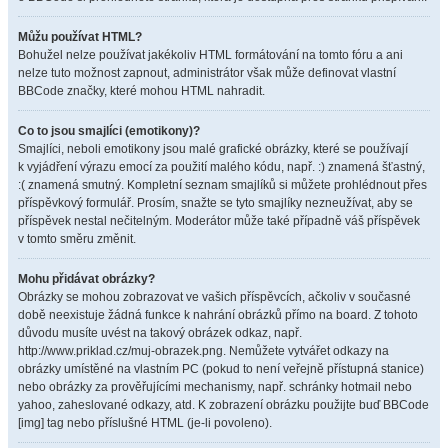
Můžu používat HTML?
Bohužel nelze používat jakékoliv HTML formátování na tomto fóru a ani
nelze tuto možnost zapnout, administrátor však může definovat vlastní
BBCode značky, které mohou HTML nahradit.
Co to jsou smajlíci (emotikony)?
Smajlíci, neboli emotikony jsou malé grafické obrázky, které se používají
k vyjádření výrazu emocí za použití malého kódu, např. :) znamená šťastný,
:( znamená smutný. Kompletní seznam smajlíků si můžete prohlédnout přes
příspěvkový formulář. Prosím, snažte se tyto smajlíky nezneužívat, aby se
příspěvek nestal nečitelným. Moderátor může také případně váš příspěvek
v tomto směru změnit.
Mohu přidávat obrázky?
Obrázky se mohou zobrazovat ve vašich příspěvcích, ačkoliv v současné
době neexistuje žádná funkce k nahrání obrázků přímo na board. Z tohoto
důvodu musíte uvést na takový obrázek odkaz, např.
http://www.priklad.cz/muj-obrazek.png. Nemůžete vytvářet odkazy na
obrázky umístěné na vlastním PC (pokud to není veřejně přístupná stanice)
nebo obrázky za prověřujícími mechanismy, např. schránky hotmail nebo
yahoo, zaheslované odkazy, atd. K zobrazení obrázku použijte buď BBCode
[img] tag nebo příslušné HTML (je-li povoleno).