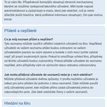
To je nám líto. Příspěvkové formuláře obsahují obranné mechanismy,
kterými se snažíme vystopovat takového uživatele. Měli byste napsat
administrátorovi a zaslat kopii e-mailu, který jste obdrželi, což je velmi
důležité (kvůli hlavičce, která potřebné informace obsahuje). Oni pak mohou
konat.
Přátelé a nepřátelé
Co je můj seznam přátel a nepřátel?
Tyto seznamy můžete využít k utřídění ostatních uživatelů na fóru. Například
uživatelé ve vašem seznamu přátel budou zobrazeni ve vašem
uživatelském panelu se svým stavem a budete z nich moci rychle vybírat
např. při psaní soukromých zpráv. Pokud to umožňuje vzhled fóra, příspěvky
od těchto uživatelů budou zvýrazněny. Pokud přidáte uživatele do seznamu
nepřátel, jeho příspěvky vám ve výchozím stavu nebudou zobrazovány.
Jak mohu přidávat uživatele do seznamů nebo je z nich odebírat?
Můžete přidávat uživatele dvěma způsoby. V profilu každého uživatele je
odkaz pro jeho přidání do jednoho z obou seznamů. Dále můžete použít
svůj uživatelský panel, kde můžete přímo zadat uživatelská jména do
odpovídajícího pole. Zde také odebíráte členy z vašich seznamů.
Hledání na fóru