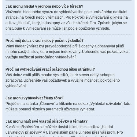
Jak mohu hledat v jednom nebo více fórech?
Vloženém hledaného výrazu do vyhledávacího pole umístěného na titulní
stránce, na fórech nebo v tématech. Pro Pokročilé vyhledávání klikněte na
odkaz „Hledat“, který je dostupný ze všech stránek fóra. Způsob, jakým se
přistupuje k vyhledávání se může lišit podle použitého vzhledu.
Proč můj dotaz vrací nulový počet výsledků?
Vámi hledaný výraz byl pravděpodobně příliš obecný a obsahoval příliš
mnoho častých slov, které nejsou indexovány. Upřesněte váš požadavek a
využijte možností pokročilého vyhledávání.
Proč mi vyhledávání vrací prázdnou bílou stránku!?
Váš dotaz vrátil příliš mnoho výsledků, které server nebyl schopen
zpracovat. Upřesněte váš požadavek a využijte možností pokročilého
vyhledávání.
Jak mohu vyhledávat členy fóra?
Přejděte na stránku „Členové“ a klikněte na odkaz „Vyhledat uživatele“, kde
můžete pomocí různých parametrů uživatele vyhledat.
Jak mohu najít své vlastní příspěvky a témata?
K vašim příspěvkům se můžete dostat kliknutím na odkaz „Hledat
uživatelovy příspěvky“ v Uživatelském panelu, nebo přes váš profil. Pro