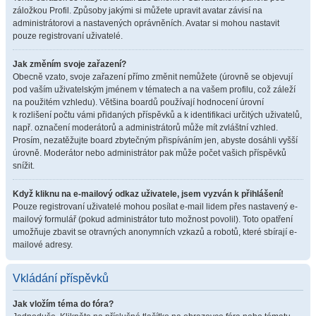
záložkou Profil. Způsoby jakými si můžete upravit avatar závisí na
administrátorovi a nastavených oprávněních. Avatar si mohou nastavit
pouze registrovaní uživatelé.
Jak změním svoje zařazení?
Obecně vzato, svoje zařazení přímo změnit nemůžete (úrovně se objevují
pod vaším uživatelským jménem v tématech a na vašem profilu, což záleží
na použitém vzhledu). Většina boardů používají hodnocení úrovní
k rozlišení počtu vámi přidaných příspěvků a k identifikaci určitých uživatelů,
např. označení moderátorů a administrátorů může mít zvláštní vzhled.
Prosím, nezatěžujte board zbytečným přispíváním jen, abyste dosáhli vyšší
úrovně. Moderátor nebo administrátor pak může počet vašich příspěvků
snížit.
Když kliknu na e-mailový odkaz uživatele, jsem vyzván k přihlášení!
Pouze registrovaní uživatelé mohou posílat e-mail lidem přes nastavený e-
mailový formulář (pokud administrátor tuto možnost povolil). Toto opatření
umožňuje zbavit se otravných anonymních vzkazů a robotů, které sbírají e-
mailové adresy.
Vkládání příspěvků
Jak vložím téma do fóra?