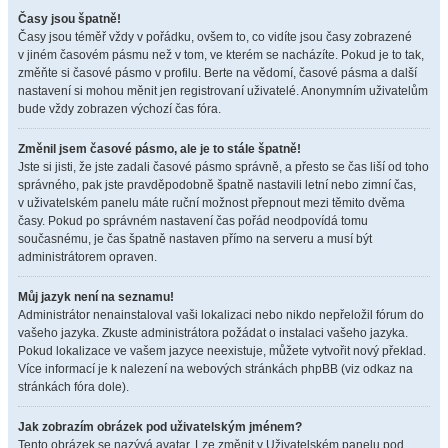
Časy jsou špatně!
Časy jsou téměř vždy v pořádku, ovšem to, co vidíte jsou časy zobrazené
v jiném časovém pásmu než v tom, ve kterém se nacházíte. Pokud je to tak,
změňte si časové pásmo v profilu. Berte na vědomí, časové pásma a další
nastavení si mohou měnit jen registrovaní uživatelé. Anonymním uživatelům
bude vždy zobrazen výchozí čas fóra.
Změnil jsem časové pásmo, ale je to stále špatně!
Jste si jisti, že jste zadali časové pásmo správně, a přesto se čas liší od toho
správného, pak jste pravděpodobně špatně nastavili letní nebo zimní čas,
v uživatelském panelu máte ruční možnost přepnout mezi těmito dvěma
časy. Pokud po správném nastavení čas pořád neodpovídá tomu
současnému, je čas špatně nastaven přímo na serveru a musí být
administrátorem opraven.
Můj jazyk není na seznamu!
Administrátor nenainstaloval vaši lokalizaci nebo nikdo nepřeložil fórum do
vašeho jazyka. Zkuste administrátora požádat o instalaci vašeho jazyka.
Pokud lokalizace ve vašem jazyce neexistuje, můžete vytvořit nový překlad.
Více informací je k nalezení na webových stránkách phpBB (viz odkaz na
stránkách fóra dole).
Jak zobrazím obrázek pod uživatelským jménem?
Tento obrázek se nazývá avatar. Lze změnit v Uživatelském panelu pod