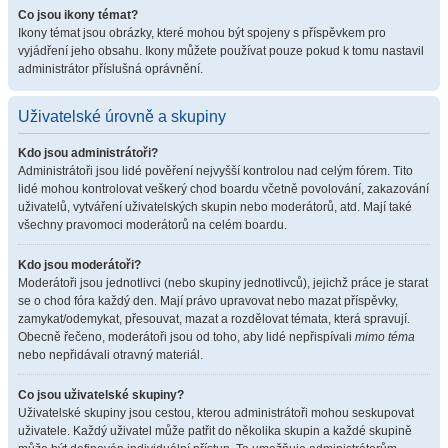
Co jsou ikony témat?
Ikony témat jsou obrázky, které mohou být spojeny s příspěvkem pro
vyjádření jeho obsahu. Ikony můžete používat pouze pokud k tomu nastavil
administrátor příslušná oprávnění.
Uživatelské úrovně a skupiny
Kdo jsou administrátoři?
Administrátoři jsou lidé pověření nejvyšší kontrolou nad celým fórem. Tito
lidé mohou kontrolovat veškerý chod boardu včetně povolování, zakazování
uživatelů, vytváření uživatelských skupin nebo moderátorů, atd. Mají také
všechny pravomoci moderátorů na celém boardu.
Kdo jsou moderátoři?
Moderátoři jsou jednotlivci (nebo skupiny jednotlivců), jejichž práce je starat
se o chod fóra každý den. Mají právo upravovat nebo mazat příspěvky,
zamykat/odemykat, přesouvat, mazat a rozdělovat témata, která spravují.
Obecně řečeno, moderátoři jsou od toho, aby lidé nepřispívali
mimo téma
nebo nepřidávali otravný materiál.
Co jsou uživatelské skupiny?
Uživatelské skupiny jsou cestou, kterou administrátoři mohou seskupovat
uživatele. Každý uživatel může patřit do několika skupin a každé skupině