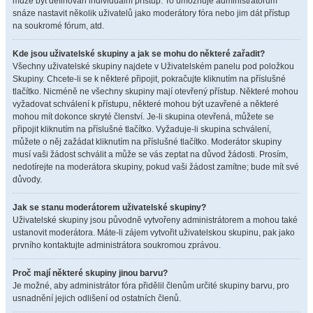
může být definován individuální přístup. To umožňuje administrátorům
snáze nastavit několik uživatelů jako moderátory fóra nebo jim dát přístup
na soukromé fórum, atd.
Kde jsou uživatelské skupiny a jak se mohu do některé zařadit?
Všechny uživatelské skupiny najdete v Uživatelském panelu pod položkou
Skupiny. Chcete-li se k některé připojit, pokračujte kliknutím na příslušné
tlačítko. Nicméně ne všechny skupiny mají otevřený přístup. Některé mohou
vyžadovat schválení k přístupu, některé mohou být uzavřené a některé
mohou mít dokonce skryté členství. Je-li skupina otevřená, můžete se
připojit kliknutím na příslušné tlačítko. Vyžaduje-li skupina schválení,
můžete o něj zažádat kliknutím na příslušné tlačítko. Moderátor skupiny
musí vaši žádost schválit a může se vás zeptat na důvod žádosti. Prosím,
nedotírejte na moderátora skupiny, pokud vaši žádost zamítne; bude mít své
důvody.
Jak se stanu moderátorem uživatelské skupiny?
Uživatelské skupiny jsou původně vytvořeny administrátorem a mohou také
ustanovit moderátora. Máte-li zájem vytvořit uživatelskou skupinu, pak jako
prvního kontaktujte administrátora soukromou zprávou.
Proč mají některé skupiny jinou barvu?
Je možné, aby administrátor fóra přidělil členům určité skupiny barvu, pro
usnadnění jejich odlišení od ostatních členů.