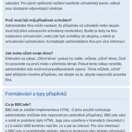
odeslání. Pro jejich opětovné načtení navštivte uživatelský panel, odkud
jsou dostupné odpovídající nástroje.
Proč musí být můj příspěvek schválen?
Administrátor fóra může nastavit, že příspěvky od uživatelů nebo skupin
musí být před zobrazením schváleny moderátory. Buďto je tedy na fóru
nastaveno schvalování, nebo jste byli umístěny do skupiny, u které je
schvalování vyžadováno. Kontaktujte administrátora fóra pro více informací.
Jak mohu oživit svoje téma?
Kliknutím na odkaz „Oživit téma“, pokud ho vidíte, můžete „oživit“ téma, čímž
ho posunete na první místo v přehledu témat. Pokud tento odkaz nevidíte,
administrátor tuto možnost pravděpodobně vypnul. Téma můžete „oživit“
také přidáním nového příspěvku, ale dbejte na to, abyste neporušili pravidla
fóra.
Formátování a typy příspěvků
Co je BBCode?
BBCode je zvláštní implementace HTML. O jeho použití rozhoduje
administrátor (můžete toto nepovolit pro jednotlivé příspěvky). BBCode sám
o sobě je podobný stylu HTML, tagy jsou uzavřeny v hranatých závorkách [
a ] a nabízí větší kontrolu nad tím, co a jak se zobrazí. Pro více informací
o BBCode si prohlédněte stránku, která je dostupná přes stránku přispívání.