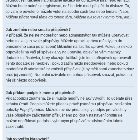
Jednoduše. Klikněte na příslušné tlačítko na obrazovce fóra nebo tématu.
Možná bude nutné se registrovat, než budete moci přispět do diskuze. To,
co vám je povoleno můžete vidět na spodní části fóra nebo tématu (Např.
Můžete přidat nová téma do tohoto fóra, Můžete hlasovat v tomto fóru, atd.
).
Jak změním nebo smažu příspěvek?
V případě, že nejste moderátor nebo administrátor, tak můžete upravovat
nebo mazat jen svoje příspěvky. Můžete upravit zprávu (někdy jen do
omezeného času po přispění) kliknutím na tlačítko
upravit
. Pokud již někdo
odpověděl na váš příspěvek a vy ho upravíte, objeví se vám malinký
dodatek u příspěvku, který ukazuje, kolikrát jste tento příspěvek upravovali.
Tento dodatek se neobjeví, pokud zatím nikdo neodpověděl nebo pokud
moderátor či administrátor změnili příspěvek (ti by měli sami zanechat vzkaz
proč jej změnili). Normální uživatelé nemohou příspěvek smazat, pokud na
něj již někdo odpověděl.
Jak přidám podpis k mému příspěvku?
Přidat podpis znamená, že si musíte nejdřív nějaký vytvořit. To uděláte přes
stránku
Profil
. Podpis můžete přidat k právě psanému příspěvku zatržením
položky
Připojit podpis
. Můžete rovněž přidat stejný podpis pro všechny
vaše příspěvky zaškrtnutím příslušného políčka v nastavení profilu (je
možné nepřidávat podpis k vybraným příspěvkům odstraněním tohoto
zaškrtnutí).
Jak vytvořím hlasování?