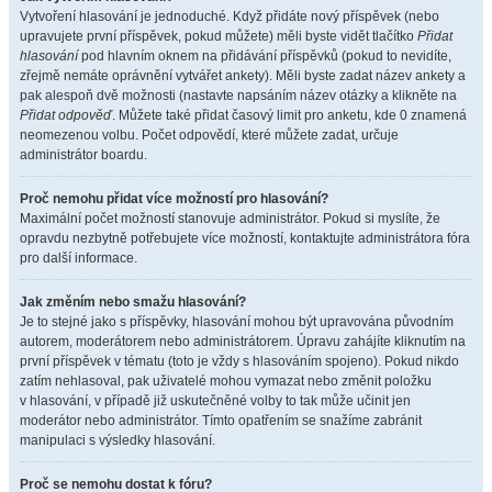
Vytvoření hlasování je jednoduché. Když přidáte nový příspěvek (nebo
upravujete první příspěvek, pokud můžete) měli byste vidět tlačítko
Přidat
hlasování
pod hlavním oknem na přidávání příspěvků (pokud to nevidíte,
zřejmě nemáte oprávnění vytvářet ankety). Měli byste zadat název ankety a
pak alespoň dvě možnosti (nastavte napsáním název otázky a klikněte na
Přidat odpověď
. Můžete také přidat časový limit pro anketu, kde 0 znamená
neomezenou volbu. Počet odpovědí, které můžete zadat, určuje
administrátor boardu.
Proč nemohu přidat více možností pro hlasování?
Maximální počet možností stanovuje administrátor. Pokud si myslíte, že
opravdu nezbytně potřebujete více možností, kontaktujte administrátora fóra
pro další informace.
Jak změním nebo smažu hlasování?
Je to stejné jako s příspěvky, hlasování mohou být upravována původním
autorem, moderátorem nebo administrátorem. Úpravu zahájíte kliknutím na
první příspěvek v tématu (toto je vždy s hlasováním spojeno). Pokud nikdo
zatím nehlasoval, pak uživatelé mohou vymazat nebo změnit položku
v hlasování, v případě již uskutečněné volby to tak může učinit jen
moderátor nebo administrátor. Tímto opatřením se snažíme zabránit
manipulaci s výsledky hlasování.
Proč se nemohu dostat k fóru?