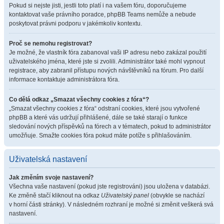
Pokud si nejste jisti, jestli toto platí i na vašem fóru, doporučujeme
kontaktovat vaše právního poradce, phpBB Teams nemůže a nebude
poskytovat právni podporu v jakémkoliv kontextu.
Proč se nemohu registrovat?
Je možné, že vlastník fóra zabanoval vaši IP adresu nebo zakázal použití
uživatelského jména, které jste si zvolili. Administrátor také mohl vypnout
registrace, aby zabranil přístupu nových návštěvníků na fórum. Pro další
informace kontaktuje administrátora fóra.
Co dělá odkaz „Smazat všechny cookies z fóra“?
„Smazat všechny cookies z fóra“ odstraní cookies, které jsou vytvořené
phpBB a které vás udržují přihlášené, dále se také starají o funkce
sledování nových příspěvků na fórech a v tématech, pokud to administrátor
umožňuje. Smažte cookies fóra pokud máte potíže s přihlašováním.
Uživatelská nastavení
Jak změním svoje nastavení?
Všechna vaše nastavení (pokud jste registrováni) jsou uložena v databázi.
Ke změně stačí kliknout na odkaz
Uživatelský panel
(obvykle se nachází
v horní části stránky). V následném rozhraní je možné si změnit veškerá svá
nastavení.