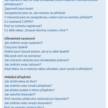
Jak zabráním, aby se moje uživatelské jméno objevilo v seznamu právě
přihlášených?
Zapomněl jsem heslo!
Zaregistroval jsem se, ale nemohu se přihlásit!
V minulosti jsem se zaregistroval, ovšem nyní se nemohu přihlásit?!
Co znamená COPPA?
Proč se nemohu registrovat?
Co dělá odkaz „Smazat všechny cookies z fóra“?
Uživatelská nastavení
Jak změním svoje nastavení?
Časy jsou špatně!
Změnil jsem časové pásmo, ale je to stále špatně!
Můj jazyk není na seznamu!
Jak zobrazím obrázek pod uživatelským jménem?
Jak změním svoje zařazení?
Když kliknu na e-mailový odkaz uživatele, jsem vyzván k přihlášení!
Vkládání příspěvků
Jak vložím téma do fóra?
Jak změním nebo smažu příspěvek?
Jak přidám podpis k mému příspěvku?
Jak vytvořím hlasování?
Proč nemohu přidat více možností pro hlasování?
Jak změním nebo smažu hlasování?
Proč se nemohu dostat k fóru?