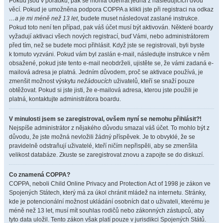
Pokud jsou v pořádku, pak se mohla odehrát jedna z následujících dvou
věcí. Pokud je umožněna podpora COPPA a klikli jste při registraci na odkaz
…a je mi méně než 13 let
, budete muset následovat zaslané instrukce.
Pokud toto není ten případ, pak váš účet musí být aktivován. Některé boardy
vyžadují aktivaci všech nových registrací, buď Vámi, nebo administrátorem
před tím, než se budete moci přihlásit. Když jste se registrovali, byli byste
k tomuto vyzváni. Pokud vám byl zaslán e-mail, následujte instrukce v něm
obsažené, pokud jste tento e-mail neobdrželi, ujistěte se, že vámi zadaná e-
mailová adresa je platná. Jedním důvodem, proč se aktivace používá, je
zmenšit možnost výskytu
nežádoucích
uživatelů, kteří se snaží pouze
obtěžovat. Pokud si jste jisti, že e-mailová adresa, kterou jste použili je
platná, kontaktujte administrátora boardu.
V minulosti jsem se zaregistroval, ovšem nyní se nemohu přihlásit?!
Nejspíše administrátor z nějakého důvodu smazal váš účet. To mohlo být z
důvodu, že jste možná nevložili žádný příspěvek. Je to obvyklé, že se
pravidelně odstraňují uživatelé, kteří ničím nepřispěli, aby se zmenšila
velikost databáze. Zkuste se zaregistrovat znovu a zapojte se do diskuzí.
Co znamená COPPA?
COPPA, neboli Child Online Privacy and Protection Act of 1998 je zákon ve
Spojených Státech, který má za úkol chránit mládež na internetu. Stránky,
kde je potencionální možnost ukládání osobních dat o uživateli, kterému je
méně než 13 let, musí mít souhlas rodičů nebo zákonných zástupců, aby
tyto data uložil. Tento zákon však platí pouze v jurisdikci Spojených Států.