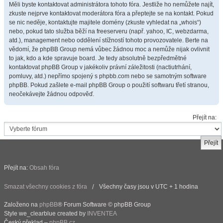
Měli byste kontaktovat administrátora tohoto fóra. Jestliže ho nemůžete najít,
zkuste nejprve kontaktovat moderátora fóra a přeptejte se na kontakt. Pokud
se nic neděje, kontaktujte majitele domény (zkuste vyhledat na „whois“)
nebo, pokud tato služba běží na freeserveru (např. yahoo, IC, webzdarma,
atd.), management nebo oddělení stížností tohoto provozovatele. Berte na
vědomí, že phpBB Group nemá vůbec žádnou moc a nemůže nijak ovlivnit
to jak, kdo a kde spravuje board. Je tedy absolutně bezpředmětné
kontaktovat phpBB Group v jakékoliv právní záležitosti (nactiutrhání,
pomluvy, atd.) nepřímo spojený s phpbb.com nebo se samotným software
phpBB. Pokud zašlete e-mail phpBB Group o použití softwaru třetí stranou,
neočekávejte žádnou odpověď.
Přejít na:
Přejít na:
Obsah fóra
Smazat všechny cookies z fóra
Všechny časy jsou v UTC + 1 hodina
Založeno na
phpBB
® Forum Software © phpBB Group
Style we_clearblue created by
INVENTEA
Český překlad –
phpBB.cz