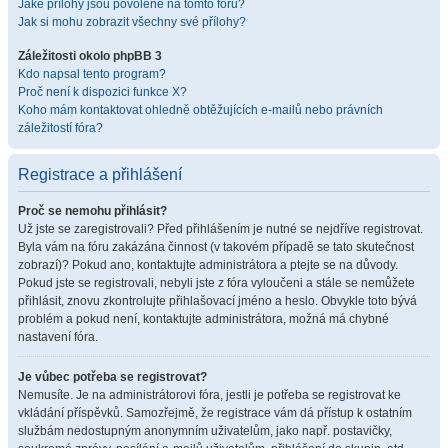
Jaké přílohy jsou povolené na tomto fóru?
Jak si mohu zobrazit všechny své přílohy?
Záležitosti okolo phpBB 3
Kdo napsal tento program?
Proč není k dispozici funkce X?
Koho mám kontaktovat ohledně obtěžujících e-mailů nebo právních
záležitostí fóra?
Registrace a přihlášení
Proč se nemohu přihlásit?
Už jste se zaregistrovali? Před přihlášením je nutné se nejdříve registrovat.
Byla vám na fóru zakázána činnost (v takovém případě se tato skutečnost
zobrazí)? Pokud ano, kontaktujte administrátora a ptejte se na důvody.
Pokud jste se registrovali, nebyli jste z fóra vyloučeni a stále se nemůžete
přihlásit, znovu zkontrolujte přihlašovací jméno a heslo. Obvykle toto bývá
problém a pokud není, kontaktujte administrátora, možná má chybné
nastavení fóra.
Je vůbec potřeba se registrovat?
Nemusíte. Je na administrátorovi fóra, jestli je potřeba se registrovat ke
vkládání příspěvků. Samozřejmě, že registrace vám dá přístup k ostatním
službám nedostupným anonymním uživatelům, jako např. postavičky,