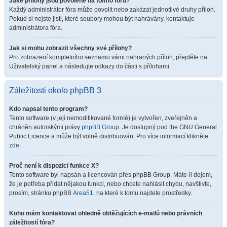
Jaké přílohy jsou povolené na tomto fóru?
Každý administrátor fóra může povolit nebo zakázat jednotlivé druhy příloh.
Pokud si nejste jisti, které soubory mohou být nahrávány, kontaktuje
administrátora fóra.
Jak si mohu zobrazit všechny své přílohy?
Pro zobrazení kompletního seznamu vámi nahraných příloh, přejděte na
Uživatelský panel a následujte odkazy do části s přílohami.
Záležitosti okolo phpBB 3
Kdo napsal tento program?
Tento software (v její nemodifikované formě) je vytvořen, zveřejněn a
chráněn autorskými právy
phpBB Group
. Je dostupný pod the GNU General
Public Licence a může být volně distribuován. Pro více informací klikněte
zde
.
Proč není k dispozici funkce X?
Tento software byl napsán a licencován přes phpBB Group. Máte-li dojem,
že je potřeba přidat nějakou funkci, nebo chcete nahlásit chybu, navštivte,
prosím, stránku phpBB
Area51
, na které k tomu najdete prostředky.
Koho mám kontaktovat ohledně obtěžujících e-mailů nebo právních
záležitostí fóra?