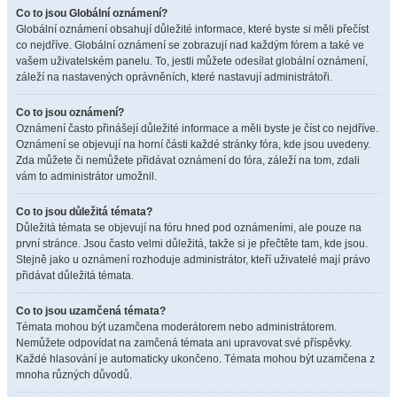
Co to jsou Globální oznámení?
Globální oznámení obsahují důležité informace, které byste si měli přečíst
co nejdříve. Globální oznámení se zobrazují nad každým fórem a také ve
vašem uživatelském panelu. To, jestli můžete odesílat globální oznámení,
záleží na nastavených oprávněních, které nastavují administrátoři.
Co to jsou oznámení?
Oznámení často přinášejí důležité informace a měli byste je číst co nejdříve.
Oznámení se objevují na horní části každé stránky fóra, kde jsou uvedeny.
Zda můžete či nemůžete přidávat oznámení do fóra, záleží na tom, zdali
vám to administrátor umožnil.
Co to jsou důležitá témata?
Důležitá témata se objevují na fóru hned pod oznámeními, ale pouze na
první stránce. Jsou často velmi důležitá, takže si je přečtěte tam, kde jsou.
Stejně jako u oznámení rozhoduje administrátor, kteří uživatelé mají právo
přidávat důležitá témata.
Co to jsou uzamčená témata?
Témata mohou být uzamčena moderátorem nebo administrátorem.
Nemůžete odpovídat na zamčená témata ani upravovat své příspěvky.
Každé hlasování je automaticky ukončeno. Témata mohou být uzamčena z
mnoha různých důvodů.