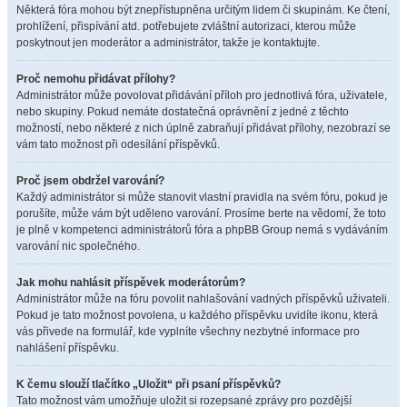
Některá fóra mohou být znepřístupněna určitým lidem či skupinám. Ke čtení,
prohlížení, přispívání atd. potřebujete zvláštní autorizaci, kterou může
poskytnout jen moderátor a administrátor, takže je kontaktujte.
Proč nemohu přidávat přílohy?
Administrátor může povolovat přidávání příloh pro jednotlivá fóra, uživatele,
nebo skupiny. Pokud nemáte dostatečná oprávnění z jedné z těchto
možností, nebo některé z nich úplně zabraňují přidávat přílohy, nezobrazí se
vám tato možnost při odesílání příspěvků.
Proč jsem obdržel varování?
Každý administrátor si může stanovit vlastní pravidla na svém fóru, pokud je
porušíte, může vám být uděleno varování. Prosíme berte na vědomí, že toto
je plně v kompetenci administrátorů fóra a phpBB Group nemá s vydáváním
varování nic společného.
Jak mohu nahlásit příspěvek moderátorům?
Administrátor může na fóru povolit nahlašování vadných příspěvků uživateli.
Pokud je tato možnost povolena, u každého příspěvku uvidíte ikonu, která
vás přivede na formulář, kde vyplníte všechny nezbytné informace pro
nahlášení příspěvku.
K čemu slouží tlačítko „Uložit“ při psaní příspěvků?
Tato možnost vám umožňuje uložit si rozepsané zprávy pro pozdější