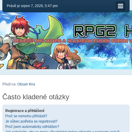
Právě je srpen 7, 2026, 5:47 pm
Přejít na:
Obsah fóra
Často kladené otázky
Registrace a přihlášení
Proč se nemohu přihlásit?
Je vůbec potřeba se registrovat?
Proč jsem automaticky odhlášen?