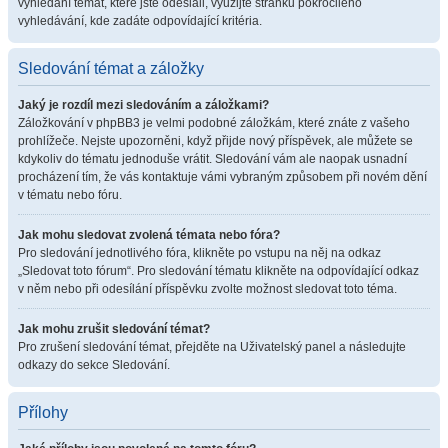
vyhledání témat, které jste odeslali, využijte stránku pokročilého
vyhledávání, kde zadáte odpovídající kritéria.
Sledování témat a záložky
Jaký je rozdíl mezi sledováním a záložkami?
Záložkování v phpBB3 je velmi podobné záložkám, které znáte z vašeho
prohlížeče. Nejste upozorněni, když přijde nový příspěvek, ale můžete se
kdykoliv do tématu jednoduše vrátit. Sledování vám ale naopak usnadní
procházení tím, že vás kontaktuje vámi vybraným způsobem při novém dění
v tématu nebo fóru.
Jak mohu sledovat zvolená témata nebo fóra?
Pro sledování jednotlivého fóra, klikněte po vstupu na něj na odkaz
„Sledovat toto fórum“. Pro sledování tématu klikněte na odpovídající odkaz
v něm nebo při odesílání příspěvku zvolte možnost sledovat toto téma.
Jak mohu zrušit sledování témat?
Pro zrušení sledování témat, přejděte na Uživatelský panel a následujte
odkazy do sekce Sledování.
Přílohy