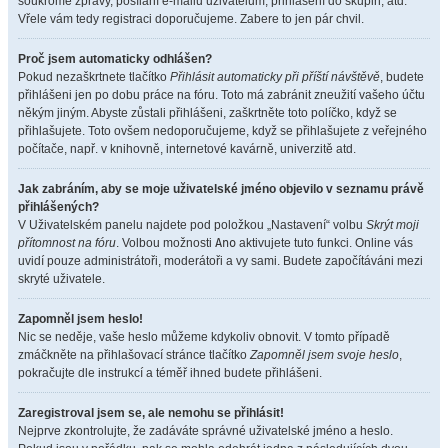
soukromé zprávy, posílání e-mailů uživatelům, přihlášení do skupin, atd.
Vřele vám tedy registraci doporučujeme. Zabere to jen pár chvil.
Proč jsem automaticky odhlášen?
Pokud nezaškrtnete tlačítko
Přihlásit automaticky při příští návštěvě
, budete
přihlášeni jen po dobu práce na fóru. Toto má zabránit zneužití vašeho účtu
někým jiným. Abyste zůstali přihlášeni, zaškrtněte toto políčko, když se
přihlašujete. Toto ovšem nedoporučujeme, když se přihlašujete z veřejného
počítače, např. v knihovně, internetové kavárně, univerzitě atd.
Jak zabráním, aby se moje uživatelské jméno objevilo v seznamu právě
přihlášených?
V Uživatelském panelu najdete pod položkou „Nastavení“ volbu
Skrýt moji
přítomnost na fóru
. Volbou možnosti
Ano
aktivujete tuto funkci. Online vás
uvidí pouze administrátoři, moderátoři a vy sami. Budete započítáváni mezi
skryté uživatele.
Zapomněl jsem heslo!
Nic se neděje, vaše heslo můžeme kdykoliv obnovit. V tomto případě
zmáčkněte na přihlašovací stránce tlačítko
Zapomněl jsem svoje heslo
,
pokračujte dle instrukcí a téměř ihned budete přihlášeni.
Zaregistroval jsem se, ale nemohu se přihlásit!
Nejprve zkontrolujte, že zadáváte správné uživatelské jméno a heslo.