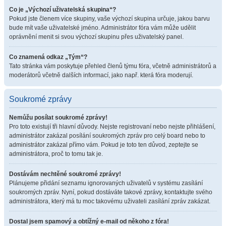
Co je „Výchozí uživatelská skupina“?
Pokud jste členem více skupiny, vaše výchozí skupina určuje, jakou barvu
bude mít vaše uživatelské jméno. Administrátor fóra vám může udělit
oprávnění menit si svou výchozí skupinu přes uživatelský panel.
Co znamená odkaz „Tým“?
Tato stránka vám poskytuje přehled členů týmu fóra, včetně administrátorů a
moderátorů včetně dalších informací, jako např. která fóra moderují.
Soukromé zprávy
Nemůžu posílat soukromé zprávy!
Pro toto existují tři hlavní důvody. Nejste registrovaní nebo nejste přihlášení,
administrátor zakázal posílání soukromých zpráv pro celý board nebo to
administrátor zakázal přímo vám. Pokud je toto ten důvod, zeptejte se
administrátora, proč to tomu tak je.
Dostávám nechtěné soukromé zprávy!
Plánujeme přidání seznamu ignorovaných uživatelů v systému zasílání
soukromých zpráv. Nyní, pokud dostáváte takové zprávy, kontaktujte svého
administrátora, který má tu moc takovému uživateli zasílání zpráv zakázat.
Dostal jsem spamový a obtížný e-mail od někoho z fóra!