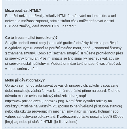
Můžu používat HTML?
Bohužel nelze používat jakékoliv HTML formátování na tomto fóru a ani
nelze tuto možnost zapnout, administrátor však může definovat vlastní
BBCode značky, které mohou HTML nahradit.
Co to jsou smajlíci (emotikony)?
Smajlíci, neboli emotikony jsou malé grafické obrázky, které se používají
k vyjádření výrazu emocí za použití malého kódu, např. :) znamená šťastný,
:( znamená smutný. Kompletní seznam smajlíků si můžete prohlédnout přes
příspěvkový formulář. Prosím, snažte se tyto smajlíky nezneužívat, aby se
příspěvek nestal nečitelným. Moderátor může také případně váš příspěvek
v tomto směru změnit.
Mohu přidávat obrázky?
Obrázky se mohou zobrazovat ve vašich příspěvcích, ačkoliv v současné
době neexistuje žádná funkce k nahrání obrázků přímo na board. Z tohoto
důvodu musíte uvést na takový obrázek odkaz, např.
http://www.priklad.cz/muj-obrazek.png. Nemůžete vytvářet odkazy na
obrázky umístěné na vlastním PC (pokud to není veřejně přístupná stanice)
nebo obrázky za prověřujícími mechanismy, např. schránky hotmail nebo
yahoo, zaheslované odkazy, atd. K zobrazení obrázku použijte buď BBCode
[img] tag nebo příslušné HTML (je-li povoleno).