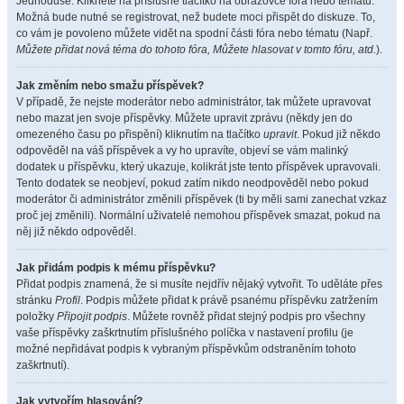
Jednoduše. Klikněte na příslušné tlačítko na obrazovce fóra nebo tématu.
Možná bude nutné se registrovat, než budete moci přispět do diskuze. To,
co vám je povoleno můžete vidět na spodní části fóra nebo tématu (Např.
Můžete přidat nová téma do tohoto fóra, Můžete hlasovat v tomto fóru, atd.
).
Jak změním nebo smažu příspěvek?
V případě, že nejste moderátor nebo administrátor, tak můžete upravovat
nebo mazat jen svoje příspěvky. Můžete upravit zprávu (někdy jen do
omezeného času po přispění) kliknutím na tlačítko
upravit
. Pokud již někdo
odpověděl na váš příspěvek a vy ho upravíte, objeví se vám malinký
dodatek u příspěvku, který ukazuje, kolikrát jste tento příspěvek upravovali.
Tento dodatek se neobjeví, pokud zatím nikdo neodpověděl nebo pokud
moderátor či administrátor změnili příspěvek (ti by měli sami zanechat vzkaz
proč jej změnili). Normální uživatelé nemohou příspěvek smazat, pokud na
něj již někdo odpověděl.
Jak přidám podpis k mému příspěvku?
Přidat podpis znamená, že si musíte nejdřív nějaký vytvořit. To uděláte přes
stránku
Profil
. Podpis můžete přidat k právě psanému příspěvku zatržením
položky
Připojit podpis
. Můžete rovněž přidat stejný podpis pro všechny
vaše příspěvky zaškrtnutím příslušného políčka v nastavení profilu (je
možné nepřidávat podpis k vybraným příspěvkům odstraněním tohoto
zaškrtnutí).
Jak vytvořím hlasování?