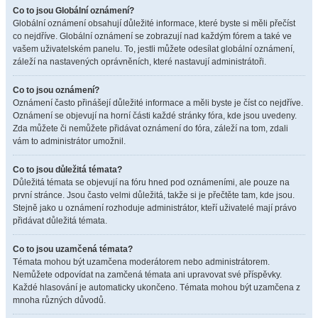
Co to jsou Globální oznámení?
Globální oznámení obsahují důležité informace, které byste si měli přečíst
co nejdříve. Globální oznámení se zobrazují nad každým fórem a také ve
vašem uživatelském panelu. To, jestli můžete odesílat globální oznámení,
záleží na nastavených oprávněních, které nastavují administrátoři.
Co to jsou oznámení?
Oznámení často přinášejí důležité informace a měli byste je číst co nejdříve.
Oznámení se objevují na horní části každé stránky fóra, kde jsou uvedeny.
Zda můžete či nemůžete přidávat oznámení do fóra, záleží na tom, zdali
vám to administrátor umožnil.
Co to jsou důležitá témata?
Důležitá témata se objevují na fóru hned pod oznámeními, ale pouze na
první stránce. Jsou často velmi důležitá, takže si je přečtěte tam, kde jsou.
Stejně jako u oznámení rozhoduje administrátor, kteří uživatelé mají právo
přidávat důležitá témata.
Co to jsou uzamčená témata?
Témata mohou být uzamčena moderátorem nebo administrátorem.
Nemůžete odpovídat na zamčená témata ani upravovat své příspěvky.
Každé hlasování je automaticky ukončeno. Témata mohou být uzamčena z
mnoha různých důvodů.