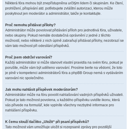
Některá fóra mohou být znepřístupněna určitým lidem či skupinám. Ke čtení,
prohlížení, přispívání atd. potřebujete zvláštní autorizaci, kterou může
poskytnout jen moderátor a administrátor, takže je kontaktujte.
Proč nemohu přidávat přílohy?
Administrátor může povolovat přidávání příloh pro jednotlivá fóra, uživatele,
nebo skupiny. Pokud nemáte dostatečná oprávnění z jedné z těchto
možností, nebo některé z nich úplně zabraňují přidávat přílohy, nezobrazí se
vám tato možnost při odesílání příspěvků.
Proč jsem obdržel varování?
Každý administrátor si může stanovit vlastní pravidla na svém fóru, pokud je
porušíte, může vám být uděleno varování. Prosíme berte na vědomí, že toto
je plně v kompetenci administrátorů fóra a phpBB Group nemá s vydáváním
varování nic společného.
Jak mohu nahlásit příspěvek moderátorům?
Administrátor může na fóru povolit nahlašování vadných příspěvků uživateli.
Pokud je tato možnost povolena, u každého příspěvku uvidíte ikonu, která
vás přivede na formulář, kde vyplníte všechny nezbytné informace pro
nahlášení příspěvku.
K čemu slouží tlačítko „Uložit“ při psaní příspěvků?
Tato možnost vám umožňuje uložit si rozepsané zprávy pro pozdější