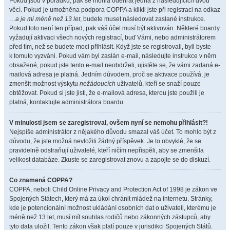
Pokud jsou v pořádku, pak se mohla odehrát jedna z následujících dvou
věcí. Pokud je umožněna podpora COPPA a klikli jste při registraci na odkaz
…a je mi méně než 13 let
, budete muset následovat zaslané instrukce.
Pokud toto není ten případ, pak váš účet musí být aktivován. Některé boardy
vyžadují aktivaci všech nových registrací, buď Vámi, nebo administrátorem
před tím, než se budete moci přihlásit. Když jste se registrovali, byli byste
k tomuto vyzváni. Pokud vám byl zaslán e-mail, následujte instrukce v něm
obsažené, pokud jste tento e-mail neobdrželi, ujistěte se, že vámi zadaná e-
mailová adresa je platná. Jedním důvodem, proč se aktivace používá, je
zmenšit možnost výskytu
nežádoucích
uživatelů, kteří se snaží pouze
obtěžovat. Pokud si jste jisti, že e-mailová adresa, kterou jste použili je
platná, kontaktujte administrátora boardu.
V minulosti jsem se zaregistroval, ovšem nyní se nemohu přihlásit?!
Nejspíše administrátor z nějakého důvodu smazal váš účet. To mohlo být z
důvodu, že jste možná nevložili žádný příspěvek. Je to obvyklé, že se
pravidelně odstraňují uživatelé, kteří ničím nepřispěli, aby se zmenšila
velikost databáze. Zkuste se zaregistrovat znovu a zapojte se do diskuzí.
Co znamená COPPA?
COPPA, neboli Child Online Privacy and Protection Act of 1998 je zákon ve
Spojených Státech, který má za úkol chránit mládež na internetu. Stránky,
kde je potencionální možnost ukládání osobních dat o uživateli, kterému je
méně než 13 let, musí mít souhlas rodičů nebo zákonných zástupců, aby
tyto data uložil. Tento zákon však platí pouze v jurisdikci Spojených Států.