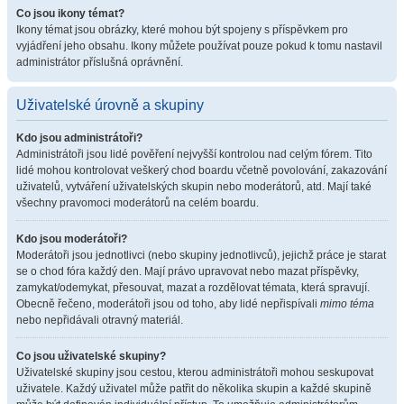
Co jsou ikony témat?
Ikony témat jsou obrázky, které mohou být spojeny s příspěvkem pro
vyjádření jeho obsahu. Ikony můžete používat pouze pokud k tomu nastavil
administrátor příslušná oprávnění.
Uživatelské úrovně a skupiny
Kdo jsou administrátoři?
Administrátoři jsou lidé pověření nejvyšší kontrolou nad celým fórem. Tito
lidé mohou kontrolovat veškerý chod boardu včetně povolování, zakazování
uživatelů, vytváření uživatelských skupin nebo moderátorů, atd. Mají také
všechny pravomoci moderátorů na celém boardu.
Kdo jsou moderátoři?
Moderátoři jsou jednotlivci (nebo skupiny jednotlivců), jejichž práce je starat
se o chod fóra každý den. Mají právo upravovat nebo mazat příspěvky,
zamykat/odemykat, přesouvat, mazat a rozdělovat témata, která spravují.
Obecně řečeno, moderátoři jsou od toho, aby lidé nepřispívali
mimo téma
nebo nepřidávali otravný materiál.
Co jsou uživatelské skupiny?
Uživatelské skupiny jsou cestou, kterou administrátoři mohou seskupovat
uživatele. Každý uživatel může patřit do několika skupin a každé skupině