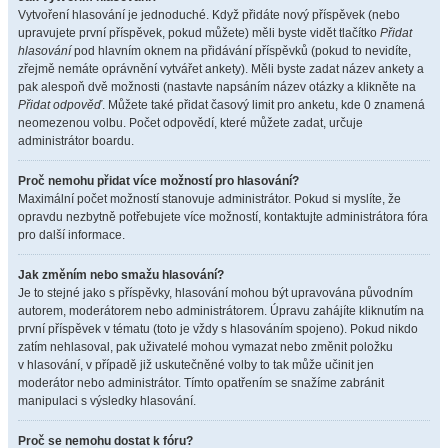
Vytvoření hlasování je jednoduché. Když přidáte nový příspěvek (nebo
upravujete první příspěvek, pokud můžete) měli byste vidět tlačítko
Přidat
hlasování
pod hlavním oknem na přidávání příspěvků (pokud to nevidíte,
zřejmě nemáte oprávnění vytvářet ankety). Měli byste zadat název ankety a
pak alespoň dvě možnosti (nastavte napsáním název otázky a klikněte na
Přidat odpověď
. Můžete také přidat časový limit pro anketu, kde 0 znamená
neomezenou volbu. Počet odpovědí, které můžete zadat, určuje
administrátor boardu.
Proč nemohu přidat více možností pro hlasování?
Maximální počet možností stanovuje administrátor. Pokud si myslíte, že
opravdu nezbytně potřebujete více možností, kontaktujte administrátora fóra
pro další informace.
Jak změním nebo smažu hlasování?
Je to stejné jako s příspěvky, hlasování mohou být upravována původním
autorem, moderátorem nebo administrátorem. Úpravu zahájíte kliknutím na
první příspěvek v tématu (toto je vždy s hlasováním spojeno). Pokud nikdo
zatím nehlasoval, pak uživatelé mohou vymazat nebo změnit položku
v hlasování, v případě již uskutečněné volby to tak může učinit jen
moderátor nebo administrátor. Tímto opatřením se snažíme zabránit
manipulaci s výsledky hlasování.
Proč se nemohu dostat k fóru?