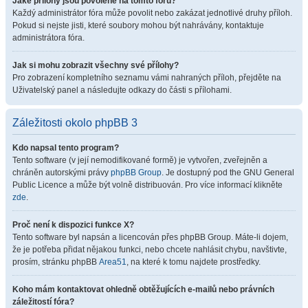
Jaké přílohy jsou povolené na tomto fóru?
Každý administrátor fóra může povolit nebo zakázat jednotlivé druhy příloh.
Pokud si nejste jisti, které soubory mohou být nahrávány, kontaktuje
administrátora fóra.
Jak si mohu zobrazit všechny své přílohy?
Pro zobrazení kompletního seznamu vámi nahraných příloh, přejděte na
Uživatelský panel a následujte odkazy do části s přílohami.
Záležitosti okolo phpBB 3
Kdo napsal tento program?
Tento software (v její nemodifikované formě) je vytvořen, zveřejněn a
chráněn autorskými právy
phpBB Group
. Je dostupný pod the GNU General
Public Licence a může být volně distribuován. Pro více informací klikněte
zde
.
Proč není k dispozici funkce X?
Tento software byl napsán a licencován přes phpBB Group. Máte-li dojem,
že je potřeba přidat nějakou funkci, nebo chcete nahlásit chybu, navštivte,
prosím, stránku phpBB
Area51
, na které k tomu najdete prostředky.
Koho mám kontaktovat ohledně obtěžujících e-mailů nebo právních
záležitostí fóra?