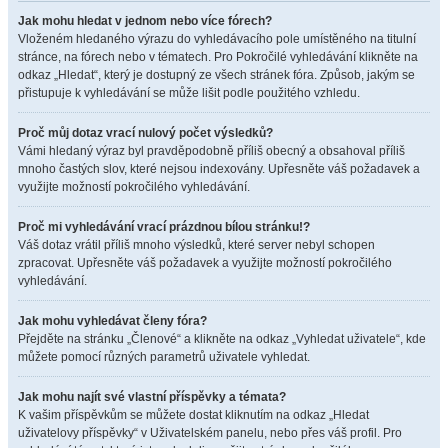
Jak mohu hledat v jednom nebo více fórech?
Vloženém hledaného výrazu do vyhledávacího pole umístěného na titulní
stránce, na fórech nebo v tématech. Pro Pokročilé vyhledávání klikněte na
odkaz „Hledat“, který je dostupný ze všech stránek fóra. Způsob, jakým se
přistupuje k vyhledávání se může lišit podle použitého vzhledu.
Proč můj dotaz vrací nulový počet výsledků?
Vámi hledaný výraz byl pravděpodobně příliš obecný a obsahoval příliš
mnoho častých slov, které nejsou indexovány. Upřesněte váš požadavek a
využijte možností pokročilého vyhledávání.
Proč mi vyhledávání vrací prázdnou bílou stránku!?
Váš dotaz vrátil příliš mnoho výsledků, které server nebyl schopen
zpracovat. Upřesněte váš požadavek a využijte možností pokročilého
vyhledávání.
Jak mohu vyhledávat členy fóra?
Přejděte na stránku „Členové“ a klikněte na odkaz „Vyhledat uživatele“, kde
můžete pomocí různých parametrů uživatele vyhledat.
Jak mohu najít své vlastní příspěvky a témata?
K vašim příspěvkům se můžete dostat kliknutím na odkaz „Hledat
uživatelovy příspěvky“ v Uživatelském panelu, nebo přes váš profil. Pro