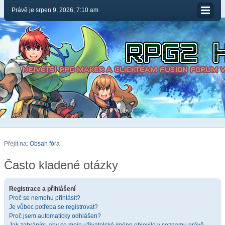
Právě je srpen 9, 2026, 7:10 am
Přejít na:
Obsah fóra
Často kladené otázky
Registrace a přihlášení
Proč se nemohu přihlásit?
Je vůbec potřeba se registrovat?
Proč jsem automaticky odhlášen?