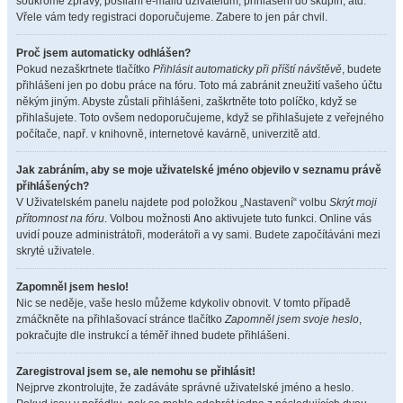
soukromé zprávy, posílání e-mailů uživatelům, přihlášení do skupin, atd.
Vřele vám tedy registraci doporučujeme. Zabere to jen pár chvil.
Proč jsem automaticky odhlášen?
Pokud nezaškrtnete tlačítko
Přihlásit automaticky při příští návštěvě
, budete
přihlášeni jen po dobu práce na fóru. Toto má zabránit zneužití vašeho účtu
někým jiným. Abyste zůstali přihlášeni, zaškrtněte toto políčko, když se
přihlašujete. Toto ovšem nedoporučujeme, když se přihlašujete z veřejného
počítače, např. v knihovně, internetové kavárně, univerzitě atd.
Jak zabráním, aby se moje uživatelské jméno objevilo v seznamu právě
přihlášených?
V Uživatelském panelu najdete pod položkou „Nastavení“ volbu
Skrýt moji
přítomnost na fóru
. Volbou možnosti
Ano
aktivujete tuto funkci. Online vás
uvidí pouze administrátoři, moderátoři a vy sami. Budete započítáváni mezi
skryté uživatele.
Zapomněl jsem heslo!
Nic se neděje, vaše heslo můžeme kdykoliv obnovit. V tomto případě
zmáčkněte na přihlašovací stránce tlačítko
Zapomněl jsem svoje heslo
,
pokračujte dle instrukcí a téměř ihned budete přihlášeni.
Zaregistroval jsem se, ale nemohu se přihlásit!
Nejprve zkontrolujte, že zadáváte správné uživatelské jméno a heslo.