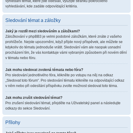
vyhledání témat, které jste odeslali, využijte stránku pokročilého
vyhledávání, kde zadáte odpovídající kritéria.
Sledování témat a záložky
Jaký je rozdíl mezi sledováním a záložkami?
Záložkování v phpBB3 je velmi podobné záložkám, které znáte z vašeho
prohlížeče. Nejste upozorněni, když přijde nový příspěvek, ale můžete se
kdykoliv do tématu jednoduše vrátit. Sledování vám ale naopak usnadní
procházení tím, že vás kontaktuje vámi vybraným způsobem při novém dění
v tématu nebo fóru.
Jak mohu sledovat zvolená témata nebo fóra?
Pro sledování jednotlivého fóra, klikněte po vstupu na něj na odkaz
„Sledovat toto fórum“. Pro sledování tématu klikněte na odpovídající odkaz
v něm nebo při odesílání příspěvku zvolte možnost sledovat toto téma.
Jak mohu zrušit sledování témat?
Pro zrušení sledování témat, přejděte na Uživatelský panel a následujte
odkazy do sekce Sledování.
Přílohy