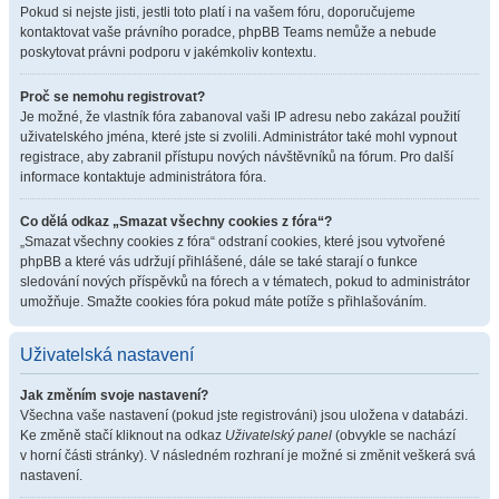
Pokud si nejste jisti, jestli toto platí i na vašem fóru, doporučujeme
kontaktovat vaše právního poradce, phpBB Teams nemůže a nebude
poskytovat právni podporu v jakémkoliv kontextu.
Proč se nemohu registrovat?
Je možné, že vlastník fóra zabanoval vaši IP adresu nebo zakázal použití
uživatelského jména, které jste si zvolili. Administrátor také mohl vypnout
registrace, aby zabranil přístupu nových návštěvníků na fórum. Pro další
informace kontaktuje administrátora fóra.
Co dělá odkaz „Smazat všechny cookies z fóra“?
„Smazat všechny cookies z fóra“ odstraní cookies, které jsou vytvořené
phpBB a které vás udržují přihlášené, dále se také starají o funkce
sledování nových příspěvků na fórech a v tématech, pokud to administrátor
umožňuje. Smažte cookies fóra pokud máte potíže s přihlašováním.
Uživatelská nastavení
Jak změním svoje nastavení?
Všechna vaše nastavení (pokud jste registrováni) jsou uložena v databázi.
Ke změně stačí kliknout na odkaz
Uživatelský panel
(obvykle se nachází
v horní části stránky). V následném rozhraní je možné si změnit veškerá svá
nastavení.