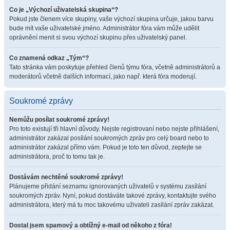
Co je „Výchozí uživatelská skupina“?
Pokud jste členem více skupiny, vaše výchozí skupina určuje, jakou barvu
bude mít vaše uživatelské jméno. Administrátor fóra vám může udělit
oprávnění menit si svou výchozí skupinu přes uživatelský panel.
Co znamená odkaz „Tým“?
Tato stránka vám poskytuje přehled členů týmu fóra, včetně administrátorů a
moderátorů včetně dalších informací, jako např. která fóra moderují.
Soukromé zprávy
Nemůžu posílat soukromé zprávy!
Pro toto existují tři hlavní důvody. Nejste registrovaní nebo nejste přihlášení,
administrátor zakázal posílání soukromých zpráv pro celý board nebo to
administrátor zakázal přímo vám. Pokud je toto ten důvod, zeptejte se
administrátora, proč to tomu tak je.
Dostávám nechtěné soukromé zprávy!
Plánujeme přidání seznamu ignorovaných uživatelů v systému zasílání
soukromých zpráv. Nyní, pokud dostáváte takové zprávy, kontaktujte svého
administrátora, který má tu moc takovému uživateli zasílání zpráv zakázat.
Dostal jsem spamový a obtížný e-mail od někoho z fóra!