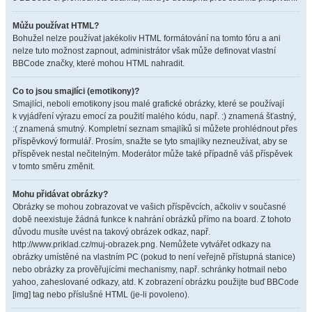
Můžu používat HTML?
Bohužel nelze používat jakékoliv HTML formátování na tomto fóru a ani
nelze tuto možnost zapnout, administrátor však může definovat vlastní
BBCode značky, které mohou HTML nahradit.
Co to jsou smajlíci (emotikony)?
Smajlíci, neboli emotikony jsou malé grafické obrázky, které se používají
k vyjádření výrazu emocí za použití malého kódu, např. :) znamená šťastný,
:( znamená smutný. Kompletní seznam smajlíků si můžete prohlédnout přes
příspěvkový formulář. Prosím, snažte se tyto smajlíky nezneužívat, aby se
příspěvek nestal nečitelným. Moderátor může také případně váš příspěvek
v tomto směru změnit.
Mohu přidávat obrázky?
Obrázky se mohou zobrazovat ve vašich příspěvcích, ačkoliv v současné
době neexistuje žádná funkce k nahrání obrázků přímo na board. Z tohoto
důvodu musíte uvést na takový obrázek odkaz, např.
http://www.priklad.cz/muj-obrazek.png. Nemůžete vytvářet odkazy na
obrázky umístěné na vlastním PC (pokud to není veřejně přístupná stanice)
nebo obrázky za prověřujícími mechanismy, např. schránky hotmail nebo
yahoo, zaheslované odkazy, atd. K zobrazení obrázku použijte buď BBCode
[img] tag nebo příslušné HTML (je-li povoleno).