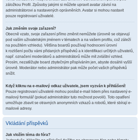
záložkou Profil. Způsoby jakými si můžete upravit avatar závisí na
administrátorovi a nastavených oprávněních. Avatar si mohou nastavit
pouze registrovaní uživatelé.
Jak změním svoje zařazení?
Obecně vzato, svoje zařazení přímo změnit nemůžete (úrovně se objevují
pod vaším uživatelským jménem v tématech a na vašem profilu, což záleží
na použitém vzhledu). Většina boardů používají hodnocení úrovní
k rozlišení počtu vámi přidaných příspěvků a k identifikaci určitých uživatelů,
např. označení moderátorů a administrátorů může mít zvláštní vzhled.
Prosím, nezatěžujte board zbytečným přispíváním jen, abyste dosáhli vyšší
úrovně. Moderátor nebo administrátor pak může počet vašich příspěvků
snížit.
Když kliknu na e-mailový odkaz uživatele, jsem vyzván k přihlášení!
Pouze registrovaní uživatelé mohou posílat e-mail lidem přes nastavený e-
mailový formulář (pokud administrátor tuto možnost povolil). Toto opatření
umožňuje zbavit se otravných anonymních vzkazů a robotů, které sbírají e-
mailové adresy.
Vkládání příspěvků
Jak vložím téma do fóra?