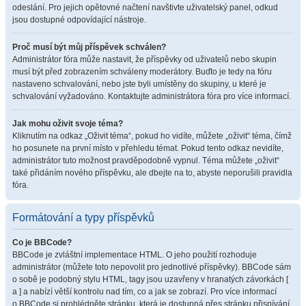
odeslání. Pro jejich opětovné načtení navštivte uživatelský panel, odkud
jsou dostupné odpovídající nástroje.
Proč musí být můj příspěvek schválen?
Administrátor fóra může nastavit, že příspěvky od uživatelů nebo skupin
musí být před zobrazením schváleny moderátory. Buďto je tedy na fóru
nastaveno schvalování, nebo jste byli umístěny do skupiny, u které je
schvalování vyžadováno. Kontaktujte administrátora fóra pro více informací.
Jak mohu oživit svoje téma?
Kliknutím na odkaz „Oživit téma“, pokud ho vidíte, můžete „oživit“ téma, čímž
ho posunete na první místo v přehledu témat. Pokud tento odkaz nevidíte,
administrátor tuto možnost pravděpodobně vypnul. Téma můžete „oživit“
také přidáním nového příspěvku, ale dbejte na to, abyste neporušili pravidla
fóra.
Formátování a typy příspěvků
Co je BBCode?
BBCode je zvláštní implementace HTML. O jeho použití rozhoduje
administrátor (můžete toto nepovolit pro jednotlivé příspěvky). BBCode sám
o sobě je podobný stylu HTML, tagy jsou uzavřeny v hranatých závorkách [
a ] a nabízí větší kontrolu nad tím, co a jak se zobrazí. Pro více informací
o BBCode si prohlédněte stránku, která je dostupná přes stránku přispívání.