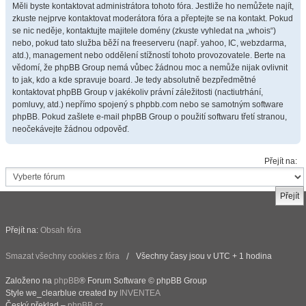
Měli byste kontaktovat administrátora tohoto fóra. Jestliže ho nemůžete najít,
zkuste nejprve kontaktovat moderátora fóra a přeptejte se na kontakt. Pokud
se nic neděje, kontaktujte majitele domény (zkuste vyhledat na „whois“)
nebo, pokud tato služba běží na freeserveru (např. yahoo, IC, webzdarma,
atd.), management nebo oddělení stížností tohoto provozovatele. Berte na
vědomí, že phpBB Group nemá vůbec žádnou moc a nemůže nijak ovlivnit
to jak, kdo a kde spravuje board. Je tedy absolutně bezpředmětné
kontaktovat phpBB Group v jakékoliv právní záležitosti (nactiutrhání,
pomluvy, atd.) nepřímo spojený s phpbb.com nebo se samotným software
phpBB. Pokud zašlete e-mail phpBB Group o použití softwaru třetí stranou,
neočekávejte žádnou odpověď.
Přejít na:
Přejít na:
Obsah fóra
Smazat všechny cookies z fóra
Všechny časy jsou v UTC + 1 hodina
Založeno na
phpBB
® Forum Software © phpBB Group
Style we_clearblue created by
INVENTEA
Český překlad –
phpBB.cz