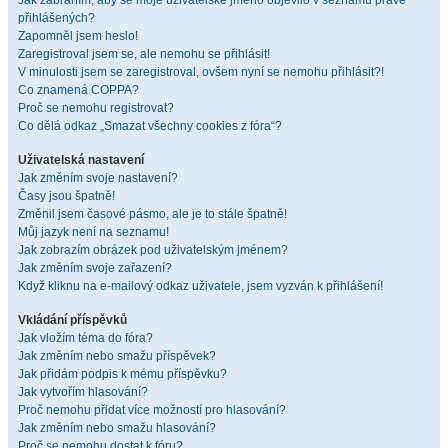
Jak zabráním, aby se moje uživatelské jméno objevilo v seznamu právě
přihlášených?
Zapomněl jsem heslo!
Zaregistroval jsem se, ale nemohu se přihlásit!
V minulosti jsem se zaregistroval, ovšem nyní se nemohu přihlásit?!
Co znamená COPPA?
Proč se nemohu registrovat?
Co dělá odkaz „Smazat všechny cookies z fóra“?
Uživatelská nastavení
Jak změním svoje nastavení?
Časy jsou špatně!
Změnil jsem časové pásmo, ale je to stále špatně!
Můj jazyk není na seznamu!
Jak zobrazím obrázek pod uživatelským jménem?
Jak změním svoje zařazení?
Když kliknu na e-mailový odkaz uživatele, jsem vyzván k přihlášení!
Vkládání příspěvků
Jak vložím téma do fóra?
Jak změním nebo smažu příspěvek?
Jak přidám podpis k mému příspěvku?
Jak vytvořím hlasování?
Proč nemohu přidat více možností pro hlasování?
Jak změním nebo smažu hlasování?
Proč se nemohu dostat k fóru?