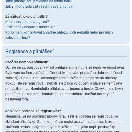
Jaké přílohy jsou povolené na tomto fóru?
Jak si mohu zobrazit všechny své přílohy?
Záležitosti okolo phpBB 3
Kdo napsal tento program?
Proč není k dispozici funkce X?
Koho mám kontaktovat ohledně obtěžujících e-mailů nebo právních
záležitostí fóra?
Registrace a přihlášení
Proč se nemohu přihlásit?
Už jste se zaregistrovali? Před přihlášením je nutné se nejdříve registrovat.
Byla vám na fóru zakázána činnost (v takovém případě se tato skutečnost
zobrazí)? Pokud ano, kontaktujte administrátora a ptejte se na důvody.
Pokud jste se registrovali, nebyli jste z fóra vyloučeni a stále se nemůžete
přihlásit, znovu zkontrolujte přihlašovací jméno a heslo. Obvykle toto bývá
problém a pokud není, kontaktujte administrátora, možná má chybné
nastavení fóra.
Je vůbec potřeba se registrovat?
Nemusíte. Je na administrátorovi fóra, jestli je potřeba se registrovat ke
vkládání příspěvků. Samozřejmě, že registrace vám dá přístup k ostatním
službám nedostupným anonymním uživatelům, jako např. postavičky,