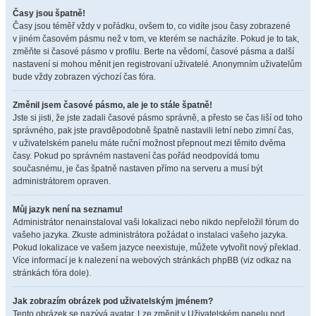
Časy jsou špatně!
Časy jsou téměř vždy v pořádku, ovšem to, co vidíte jsou časy zobrazené
v jiném časovém pásmu než v tom, ve kterém se nacházíte. Pokud je to tak,
změňte si časové pásmo v profilu. Berte na vědomí, časové pásma a další
nastavení si mohou měnit jen registrovaní uživatelé. Anonymním uživatelům
bude vždy zobrazen výchozí čas fóra.
Změnil jsem časové pásmo, ale je to stále špatně!
Jste si jisti, že jste zadali časové pásmo správně, a přesto se čas liší od toho
správného, pak jste pravděpodobně špatně nastavili letní nebo zimní čas,
v uživatelském panelu máte ruční možnost přepnout mezi těmito dvěma
časy. Pokud po správném nastavení čas pořád neodpovídá tomu
současnému, je čas špatně nastaven přímo na serveru a musí být
administrátorem opraven.
Můj jazyk není na seznamu!
Administrátor nenainstaloval vaši lokalizaci nebo nikdo nepřeložil fórum do
vašeho jazyka. Zkuste administrátora požádat o instalaci vašeho jazyka.
Pokud lokalizace ve vašem jazyce neexistuje, můžete vytvořit nový překlad.
Více informací je k nalezení na webových stránkách phpBB (viz odkaz na
stránkách fóra dole).
Jak zobrazím obrázek pod uživatelským jménem?
Tento obrázek se nazývá avatar. Lze změnit v Uživatelském panelu pod