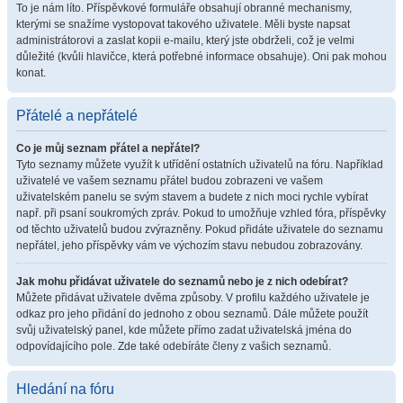
To je nám líto. Příspěvkové formuláře obsahují obranné mechanismy,
kterými se snažíme vystopovat takového uživatele. Měli byste napsat
administrátorovi a zaslat kopii e-mailu, který jste obdrželi, což je velmi
důležité (kvůli hlavičce, která potřebné informace obsahuje). Oni pak mohou
konat.
Přátelé a nepřátelé
Co je můj seznam přátel a nepřátel?
Tyto seznamy můžete využít k utřídění ostatních uživatelů na fóru. Například
uživatelé ve vašem seznamu přátel budou zobrazeni ve vašem
uživatelském panelu se svým stavem a budete z nich moci rychle vybírat
např. při psaní soukromých zpráv. Pokud to umožňuje vzhled fóra, příspěvky
od těchto uživatelů budou zvýrazněny. Pokud přidáte uživatele do seznamu
nepřátel, jeho příspěvky vám ve výchozím stavu nebudou zobrazovány.
Jak mohu přidávat uživatele do seznamů nebo je z nich odebírat?
Můžete přidávat uživatele dvěma způsoby. V profilu každého uživatele je
odkaz pro jeho přidání do jednoho z obou seznamů. Dále můžete použít
svůj uživatelský panel, kde můžete přímo zadat uživatelská jména do
odpovídajícího pole. Zde také odebíráte členy z vašich seznamů.
Hledání na fóru