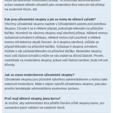
může být definován individuální přístup. To umožňuje administrátorům
snáze nastavit několik uživatelů jako moderátory fóra nebo jim dát přístup
na soukromé fórum, atd.
Kde jsou uživatelské skupiny a jak se mohu do některé zařadit?
Všechny uživatelské skupiny najdete v Uživatelském panelu pod položkou
Skupiny. Chcete-li se k některé připojit, pokračujte kliknutím na příslušné
tlačítko. Nicméně ne všechny skupiny mají otevřený přístup. Některé mohou
vyžadovat schválení k přístupu, některé mohou být uzavřené a některé
mohou mít dokonce skryté členství. Je-li skupina otevřená, můžete se
připojit kliknutím na příslušné tlačítko. Vyžaduje-li skupina schválení,
můžete o něj zažádat kliknutím na příslušné tlačítko. Moderátor skupiny
musí vaši žádost schválit a může se vás zeptat na důvod žádosti. Prosím,
nedotírejte na moderátora skupiny, pokud vaši žádost zamítne; bude mít své
důvody.
Jak se stanu moderátorem uživatelské skupiny?
Uživatelské skupiny jsou původně vytvořeny administrátorem a mohou také
ustanovit moderátora. Máte-li zájem vytvořit uživatelskou skupinu, pak jako
prvního kontaktujte administrátora soukromou zprávou.
Proč mají některé skupiny jinou barvu?
Je možné, aby administrátor fóra přidělil členům určité skupiny barvu, pro
usnadnění jejich odlišení od ostatních členů.