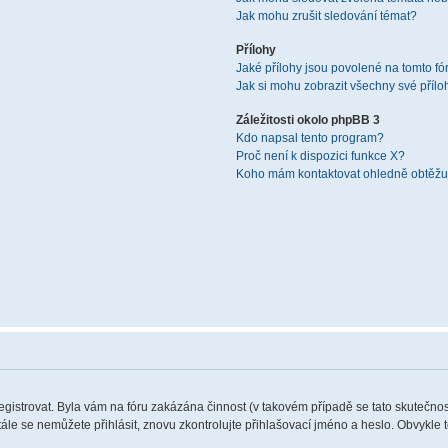
Jak mohu zrušit sledování témat?
Přílohy
Jaké přílohy jsou povolené na tomto fó
Jak si mohu zobrazit všechny své přílo
Záležitosti okolo phpBB 3
Kdo napsal tento program?
Proč není k dispozici funkce X?
Koho mám kontaktovat ohledně obtěžují
registrovat. Byla vám na fóru zakázána činnost (v takovém případě se tato skutečnos
 stále se nemůžete přihlásit, znovu zkontrolujte přihlašovací jméno a heslo. Obvykle