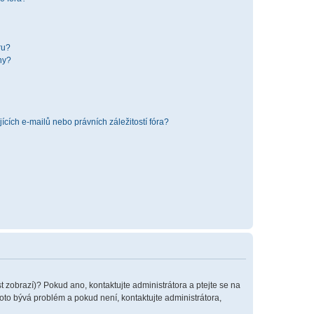
ru?
hy?
cích e-mailů nebo právních záležitostí fóra?
t zobrazí)? Pokud ano, kontaktujte administrátora a ptejte se na
 toto bývá problém a pokud není, kontaktujte administrátora,