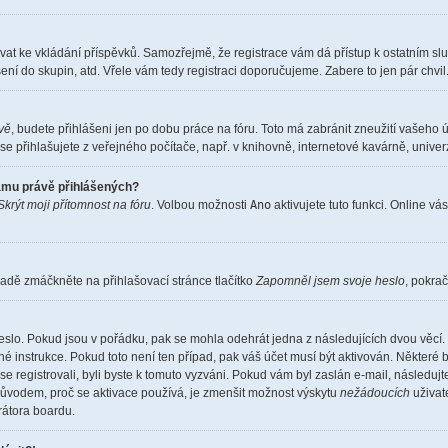
istrovat ke vkládání příspěvků. Samozřejmě, že registrace vám dá přístup k ostatní
ení do skupin, atd. Vřele vám tedy registraci doporučujeme. Zabere to jen pár chvil
ěvě
, budete přihlášeni jen po dobu práce na fóru. Toto má zabránit zneužití vašeho ú
e přihlašujete z veřejného počítače, např. v knihovně, internetové kavárně, univerz
namu právě přihlášených?
Skrýt moji přítomnost na fóru
. Volbou možnosti
Ano
aktivujete tuto funkci. Online vá
adě zmáčkněte na přihlašovací stránce tlačítko
Zapomněl jsem svoje heslo
, pokrač
eslo. Pokud jsou v pořádku, pak se mohla odehrát jedna z následujících dvou věcí. 
é instrukce. Pokud toto není ten případ, pak váš účet musí být aktivován. Některé 
 se registrovali, byli byste k tomuto vyzváni. Pokud vám byl zaslán e-mail, následuj
 důvodem, proč se aktivace používá, je zmenšit možnost výskytu
nežádoucích
uživate
trátora boardu.