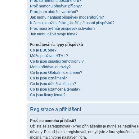
Proč se nemohu dostat k fóru?
Proč nemohu přidávat přílohy?
Proč jsem obdržel varování?
Jak mohu nahlásit příspěvek moderátorům?
K čemu slouží tlačítko „Uložit“ při psaní příspěvků?
Proč musí být můj příspěvek schválen?
Jak mohu oživit svoje téma?
Formátování a typy příspěvků
Co je BBCode?
Můžu používat HTML?
Co to jsou smajlíci (emotikony)?
Mohu přidávat obrázky?
Co to jsou Globální oznámení?
Co to jsou oznámení?
Co to jsou důležitá témata?
Co to jsou uzamčená témata?
Co jsou ikony témat?
Registrace a přihlášení
Proč se nemohu přihlásit?
Už jste se zaregistrovali? Před přihlášením je nutné se nejdříve 
důvody. Pokud jste se registrovali, nebyli jste z fóra vyloučeni a
možná má chybné nastavení fóra.