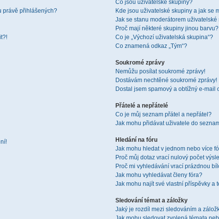
Co jsou uživatelské skupiny?
u právě přihlášených?
Kde jsou uživatelské skupiny a jak se 
Jak se stanu moderátorem uživatelské
Proč mají některé skupiny jinou barvu?
t?!
Co je „Výchozí uživatelská skupina“?
Co znamená odkaz „Tým“?
Soukromé zprávy
Nemůžu posílat soukromé zprávy!
Dostávám nechtěné soukromé zprávy!
Dostal jsem spamový a obtížný e-mail 
Přátelé a nepřátelé
Co je můj seznam přátel a nepřátel?
Jak mohu přidávat uživatele do seznam
Hledání na fóru
ní!
Jak mohu hledat v jednom nebo více f
Proč můj dotaz vrací nulový počet výsl
Proč mi vyhledávání vrací prázdnou bíl
Jak mohu vyhledávat členy fóra?
Jak mohu najít své vlastní příspěvky a
Sledování témat a záložky
Jaký je rozdíl mezi sledováním a zálo
Jak mohu sledovat zvolená témata neb