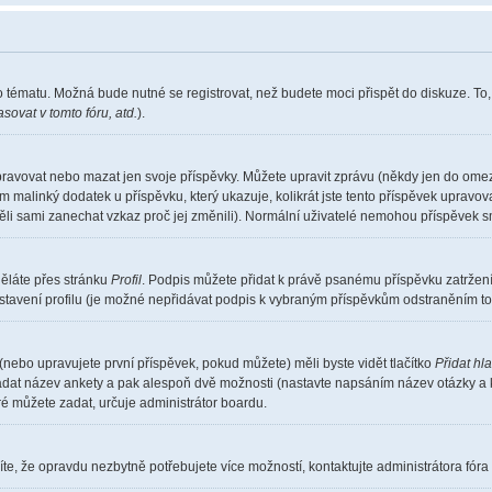
o tématu. Možná bude nutné se registrovat, než budete moci přispět do diskuze. To
sovat v tomto fóru, atd.
).
pravovat nebo mazat jen svoje příspěvky. Můžete upravit zprávu (někdy jen do omez
m malinký dodatek u příspěvku, který ukazuje, kolikrát jste tento příspěvek upravo
měli sami zanechat vzkaz proč jej změnili). Normální uživatelé nemohou příspěvek 
děláte přes stránku
Profil
. Podpis můžete přidat k právě psanému příspěvku zatrže
stavení profilu (je možné nepřidávat podpis k vybraným příspěvkům odstraněním toh
(nebo upravujete první příspěvek, pokud můžete) měli byste vidět tlačítko
Přidat hl
 zadat název ankety a pak alespoň dvě možnosti (nastavte napsáním název otázky a 
 můžete zadat, určuje administrátor boardu.
te, že opravdu nezbytně potřebujete více možností, kontaktujte administrátora fóra 