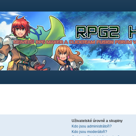
Uživatelské úrovně a skupiny
Kdo jsou administrátoři?
Kdo jsou moderátoři?