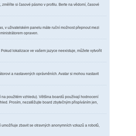
, změňte si časové pásmo v profilu. Berte na vědomí, časové
í čas, v uživatelském panelu máte ruční možnost přepnout mezi
ministrátorem opraven.
. Pokud lokalizace ve vašem jazyce neexistuje, můžete vytvořit
átorovi a nastavených oprávněních. Avatar si mohou nastavit
í na použitém vzhledu). Většina boardů používají hodnocení
vzhled. Prosím, nezatěžujte board zbytečným přispíváním jen,
ení umožňuje zbavit se otravných anonymních vzkazů a robotů,