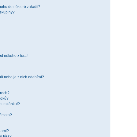
mohu do některé zařadit?
 skupiny?
od někoho z fóra!
ů nebo je z nich odebírat?
órech?
edků?
ou stránku!?
 témata?
žkami?
o fóra?