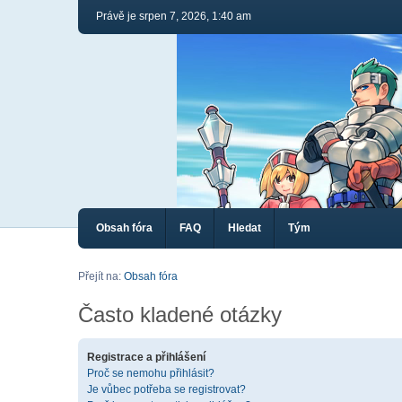
Právě je srpen 7, 2026, 1:40 am
Obsah fóra
FAQ
Hledat
Tým
Přejít na:
Obsah fóra
Často kladené otázky
Registrace a přihlášení
Proč se nemohu přihlásit?
Je vůbec potřeba se registrovat?