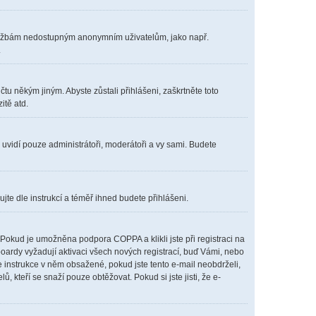
m službám nedostupným anonymním uživatelům, jako např.
.
čtu někým jiným. Abyste zůstali přihlášeni, zaškrtněte toto
itě atd.
s uvidí pouze administrátoři, moderátoři a vy sami. Budete
ujte dle instrukcí a téměř ihned budete přihlášeni.
Pokud je umožněna podpora COPPA a klikli jste při registraci na
boardy vyžadují aktivaci všech nových registrací, buď Vámi, nebo
te instrukce v něm obsažené, pokud jste tento e-mail neobdrželi,
lů, kteří se snaží pouze obtěžovat. Pokud si jste jisti, že e-