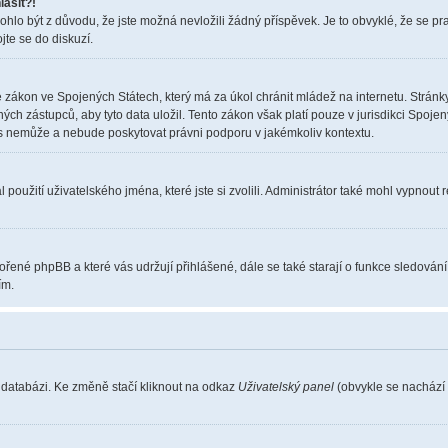
lásit?!
o být z důvodu, že jste možná nevložili žádný příspěvek. Je to obvyklé, že se pravi
jte se do diskuzí.
 zákon ve Spojených Státech, který má za úkol chránit mládež na internetu. Stránky
 zástupců, aby tyto data uložil. Tento zákon však platí pouze v jurisdikci Spojených S
nemůže a nebude poskytovat právni podporu v jakémkoliv kontextu.
použití uživatelského jména, které jste si zvolili. Administrátor také mohl vypnout 
vořené phpBB a které vás udržují přihlášené, dále se také starají o funkce sledován
ím.
 databázi. Ke změně stačí kliknout na odkaz
Uživatelský panel
(obvykle se nachází 