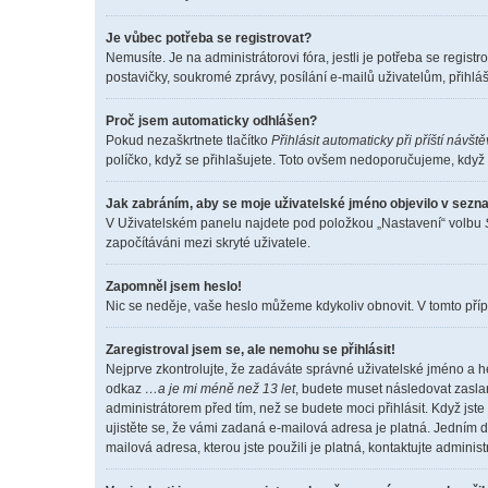
Je vůbec potřeba se registrovat?
Nemusíte. Je na administrátorovi fóra, jestli je potřeba se reg
postavičky, soukromé zprávy, posílání e-mailů uživatelům, přihláš
Proč jsem automaticky odhlášen?
Pokud nezaškrtnete tlačítko
Přihlásit automaticky při příští návšt
políčko, když se přihlašujete. Toto ovšem nedoporučujeme, když s
Jak zabráním, aby se moje uživatelské jméno objevilo v sez
V Uživatelském panelu najdete pod položkou „Nastavení“ volbu
započítáváni mezi skryté uživatele.
Zapomněl jsem heslo!
Nic se neděje, vaše heslo můžeme kdykoliv obnovit. V tomto příp
Zaregistroval jsem se, ale nemohu se přihlásit!
Nejprve zkontrolujte, že zadáváte správné uživatelské jméno a h
odkaz
…a je mi méně než 13 let
, budete muset následovat zaslan
administrátorem před tím, než se budete moci přihlásit. Když jste
ujistěte se, že vámi zadaná e-mailová adresa je platná. Jedním
mailová adresa, kterou jste použili je platná, kontaktujte adminis