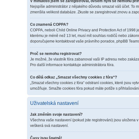
V minulosti jsem se zaregistroval, ovšem nyní se nemohu přih
Nejspíše administrátor z nějakého důvodu smazal váš účet. To mohl
zmenšila velikost databáze. Zkuste se zaregistrovat znovu a zapo
Co znamená COPPA?
COPPA, neboli Child Online Privacy and Protection Act of 1998 je
kterému je méně než 13 let, musí mít souhlas rodičů nebo zákonných
doporučujeme kontaktovat vaše právního poradce, phpBB Teams 
Proč se nemohu registrovat?
Je možné, že vlastník fóra zabanoval vaši IP adresu nebo zakázal 
Pro další informace kontaktuje administrátora fóra.
Co dělá odkaz „Smazat všechny cookies z fóra“?
„Smazat všechny cookies z fóra“ odstraní cookies, které jsou vyt
umožňuje. Smažte cookies fóra pokud máte potíže s přihlašován
Uživatelská nastavení
Jak změním svoje nastavení?
Všechna vaše nastavení (pokud jste registrováni) jsou uložena v
veškerá svá nastavení.
Časy jsou špatně!