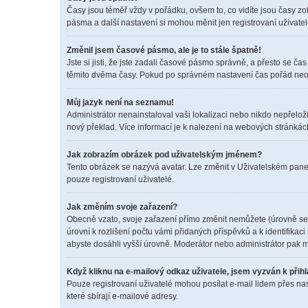
Časy jsou téměř vždy v pořádku, ovšem to, co vidíte jsou časy z
pásma a další nastavení si mohou měnit jen registrovaní uživat
Změnil jsem časové pásmo, ale je to stále špatně!
Jste si jisti, že jste zadali časové pásmo správně, a přesto se 
těmito dvěma časy. Pokud po správném nastavení čas pořád neo
Můj jazyk není na seznamu!
Administrátor nenainstaloval vaši lokalizaci nebo nikdo nepřelož
nový překlad. Více informací je k nalezení na webových stránkác
Jak zobrazím obrázek pod uživatelským jménem?
Tento obrázek se nazývá avatar. Lze změnit v Uživatelském panel
pouze registrovaní uživatelé.
Jak změním svoje zařazení?
Obecně vzato, svoje zařazení přímo změnit nemůžete (úrovně se 
úrovní k rozlišení počtu vámi přidaných příspěvků a k identifikac
abyste dosáhli vyšší úrovně. Moderátor nebo administrátor pak m
Když kliknu na e-mailový odkaz uživatele, jsem vyzván k přihl
Pouze registrovaní uživatelé mohou posílat e-mail lidem přes na
které sbírají e-mailové adresy.