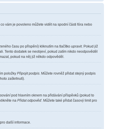
, co vám je povoleno můžete vidět na spodní části fóra nebo
eného času po přispění) kliknutím na tlačítko
upravit
. Pokud již
vali. Tento dodatek se neobjeví, pokud zatím nikdo neodpověděl
smazat, pokud na něj již někdo odpověděl.
ním položky
Připojit podpis
. Můžete rovněž přidat stejný podpis
oto zaškrtnutí).
asování
pod hlavním oknem na přidávání příspěvků (pokud to
klikněte na
Přidat odpověď
. Můžete také přidat časový limit pro
pro další informace.