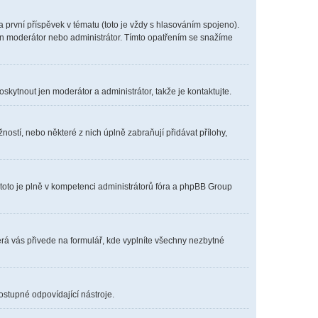
první příspěvek v tématu (toto je vždy s hlasováním spojeno).
en moderátor nebo administrátor. Tímto opatřením se snažíme
oskytnout jen moderátor a administrátor, takže je kontaktujte.
ostí, nebo některé z nich úplně zabraňují přidávat přílohy,
 toto je plně v kompetenci administrátorů fóra a phpBB Group
erá vás přivede na formulář, kde vyplníte všechny nezbytné
ostupné odpovídající nástroje.