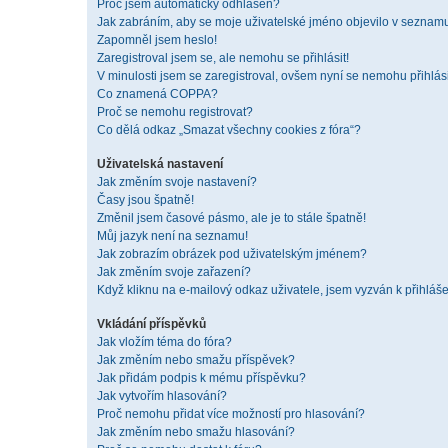
Proč jsem automaticky odhlášen?
Jak zabráním, aby se moje uživatelské jméno objevilo v seznam
Zapomněl jsem heslo!
Zaregistroval jsem se, ale nemohu se přihlásit!
V minulosti jsem se zaregistroval, ovšem nyní se nemohu přihlási
Co znamená COPPA?
Proč se nemohu registrovat?
Co dělá odkaz „Smazat všechny cookies z fóra“?
Uživatelská nastavení
Jak změním svoje nastavení?
Časy jsou špatně!
Změnil jsem časové pásmo, ale je to stále špatně!
Můj jazyk není na seznamu!
Jak zobrazím obrázek pod uživatelským jménem?
Jak změním svoje zařazení?
Když kliknu na e-mailový odkaz uživatele, jsem vyzván k přihláše
Vkládání příspěvků
Jak vložím téma do fóra?
Jak změním nebo smažu příspěvek?
Jak přidám podpis k mému příspěvku?
Jak vytvořím hlasování?
Proč nemohu přidat více možností pro hlasování?
Jak změním nebo smažu hlasování?