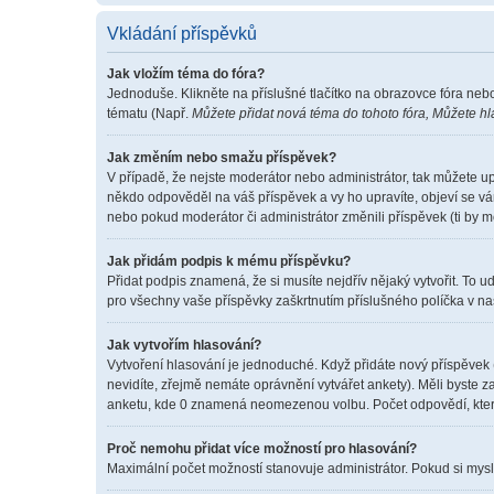
Vkládání příspěvků
Jak vložím téma do fóra?
Jednoduše. Klikněte na příslušné tlačítko na obrazovce fóra neb
tématu (Např.
Můžete přidat nová téma do tohoto fóra, Můžete hla
Jak změním nebo smažu příspěvek?
V případě, že nejste moderátor nebo administrátor, tak můžete u
někdo odpověděl na váš příspěvek a vy ho upravíte, objeví se vá
nebo pokud moderátor či administrátor změnili příspěvek (ti by 
Jak přidám podpis k mému příspěvku?
Přidat podpis znamená, že si musíte nejdřív nějaký vytvořit. To u
pro všechny vaše příspěvky zaškrtnutím příslušného políčka v na
Jak vytvořím hlasování?
Vytvoření hlasování je jednoduché. Když přidáte nový příspěvek 
nevidíte, zřejmě nemáte oprávnění vytvářet ankety). Měli byste
anketu, kde 0 znamená neomezenou volbu. Počet odpovědí, které
Proč nemohu přidat více možností pro hlasování?
Maximální počet možností stanovuje administrátor. Pokud si myslí