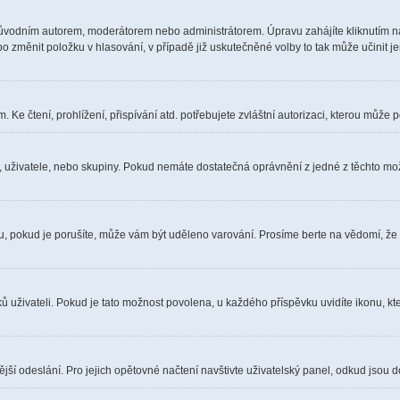
ůvodním autorem, moderátorem nebo administrátorem. Úpravu zahájíte kliknutím na 
 změnit položku v hlasování, v případě již uskutečněné volby to tak může učinit j
Ke čtení, prohlížení, přispívání atd. potřebujete zvláštní autorizaci, kterou může p
a, uživatele, nebo skupiny. Pokud nemáte dostatečná oprávnění z jedné z těchto možn
óru, pokud je porušíte, může vám být uděleno varování. Prosíme berte na vědomí, že
ů uživateli. Pokud je tato možnost povolena, u každého příspěvku uvidíte ikonu, kt
ší odeslání. Pro jejich opětovné načtení navštivte uživatelský panel, odkud jsou d