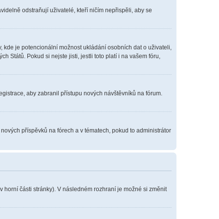
delně odstraňují uživatelé, kteří ničím nepřispěli, aby se
, kde je potencionální možnost ukládání osobních dat o uživateli,
tátů. Pokud si nejste jisti, jestli toto platí i na vašem fóru,
registrace, aby zabranil přístupu nových návštěvníků na fórum.
í nových příspěvků na fórech a v tématech, pokud to administrátor
v horní části stránky). V následném rozhraní je možné si změnit