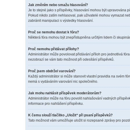
Jak změním nebo smažu hlasování?
Je to stejné jako s příspěvky, hlasování mohou být upravována p
Pokud nikdo zatím nehlasoval, pak uživatelé mohou vymazat nebo
zabránit manipulaci s výsledky hlasování.
Proč se nemohu dostat k fóru?
Některá fóra mohou být znepřístupněna určitým lidem či skupinám. 
Proč nemohu přidávat přílohy?
Administrátor může povolovat přidávání příloh pro jednotlivá fór
nezobrazí se vám tato možnost při odesílání příspěvků.
Proč jsem obdržel varování?
Každý administrátor si může stanovit vlastní pravidla na svém f
nemá s vydáváním varování nic společného.
Jak mohu nahlásit příspěvek moderátorům?
Administrátor může na fóru povolit nahlašování vadných příspěvk
informace pro nahlášení příspěvku.
K čemu slouží tlačítko „Uložit“ při psaní příspěvků?
Tato možnost vám umožňuje uložit si rozepsané zprávy pro pozděj