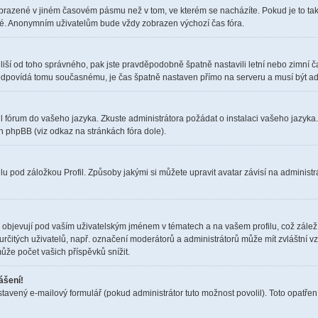
obrazené v jiném časovém pásmu než v tom, ve kterém se nacházíte. Pokud je to tak
elé. Anonymním uživatelům bude vždy zobrazen výchozí čas fóra.
čas liší od toho správného, pak jste pravděpodobně špatně nastavili letní nebo zimn
dpovídá tomu současnému, je čas špatně nastaven přímo na serveru a musí být ad
il fórum do vašeho jazyka. Zkuste administrátora požádat o instalaci vašeho jazyka
h phpBB (viz odkaz na stránkách fóra dole).
u pod záložkou Profil. Způsoby jakými si můžete upravit avatar závisí na administr
objevují pod vaším uživatelským jménem v tématech a na vašem profilu, což zálež
i určitých uživatelů, např. označení moderátorů a administrátorů může mít zvláštní 
ůže počet vašich příspěvků snížit.
ášení!
stavený e-mailový formulář (pokud administrátor tuto možnost povolil). Toto opatř