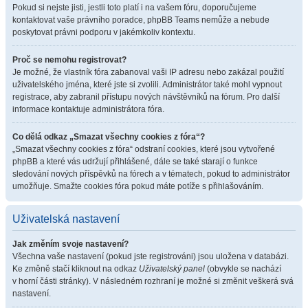
Pokud si nejste jisti, jestli toto platí i na vašem fóru, doporučujeme
kontaktovat vaše právního poradce, phpBB Teams nemůže a nebude
poskytovat právni podporu v jakémkoliv kontextu.
Proč se nemohu registrovat?
Je možné, že vlastník fóra zabanoval vaši IP adresu nebo zakázal použití
uživatelského jména, které jste si zvolili. Administrátor také mohl vypnout
registrace, aby zabranil přístupu nových návštěvníků na fórum. Pro další
informace kontaktuje administrátora fóra.
Co dělá odkaz „Smazat všechny cookies z fóra“?
„Smazat všechny cookies z fóra“ odstraní cookies, které jsou vytvořené
phpBB a které vás udržují přihlášené, dále se také starají o funkce
sledování nových příspěvků na fórech a v tématech, pokud to administrátor
umožňuje. Smažte cookies fóra pokud máte potíže s přihlašováním.
Uživatelská nastavení
Jak změním svoje nastavení?
Všechna vaše nastavení (pokud jste registrováni) jsou uložena v databázi.
Ke změně stačí kliknout na odkaz
Uživatelský panel
(obvykle se nachází
v horní části stránky). V následném rozhraní je možné si změnit veškerá svá
nastavení.