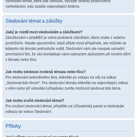
vyhledání témat, které jste odeslali, využijte stránku pokročilého
vyhledávání, kde zadáte odpovídající kritéria.
Sledování témat a záložky
Jaký je rozdíl mezi sledováním a záložkami?
Záložkování v phpBB3 je velmi podobné záložkám, které znáte z vašeho
prohlížeče. Nejste upozorněni, když přijde nový příspěvek, ale můžete se
kdykoliv do tématu jednoduše vrátit. Sledování vám ale naopak usnadní
procházení tím, že vás kontaktuje vámi vybraným způsobem při novém dění
v tématu nebo fóru.
Jak mohu sledovat zvolená témata nebo fóra?
Pro sledování jednotlivého fóra, klikněte po vstupu na něj na odkaz
„Sledovat toto fórum“. Pro sledování tématu klikněte na odpovídající odkaz
v něm nebo při odesílání příspěvku zvolte možnost sledovat toto téma.
Jak mohu zrušit sledování témat?
Pro zrušení sledování témat, přejděte na Uživatelský panel a následujte
odkazy do sekce Sledování.
Přílohy