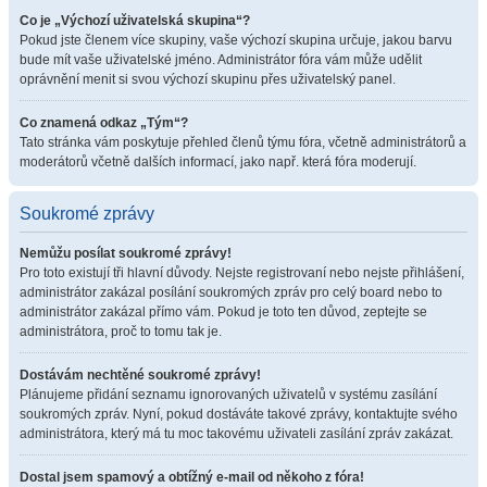
Co je „Výchozí uživatelská skupina“?
Pokud jste členem více skupiny, vaše výchozí skupina určuje, jakou barvu
bude mít vaše uživatelské jméno. Administrátor fóra vám může udělit
oprávnění menit si svou výchozí skupinu přes uživatelský panel.
Co znamená odkaz „Tým“?
Tato stránka vám poskytuje přehled členů týmu fóra, včetně administrátorů a
moderátorů včetně dalších informací, jako např. která fóra moderují.
Soukromé zprávy
Nemůžu posílat soukromé zprávy!
Pro toto existují tři hlavní důvody. Nejste registrovaní nebo nejste přihlášení,
administrátor zakázal posílání soukromých zpráv pro celý board nebo to
administrátor zakázal přímo vám. Pokud je toto ten důvod, zeptejte se
administrátora, proč to tomu tak je.
Dostávám nechtěné soukromé zprávy!
Plánujeme přidání seznamu ignorovaných uživatelů v systému zasílání
soukromých zpráv. Nyní, pokud dostáváte takové zprávy, kontaktujte svého
administrátora, který má tu moc takovému uživateli zasílání zpráv zakázat.
Dostal jsem spamový a obtížný e-mail od někoho z fóra!