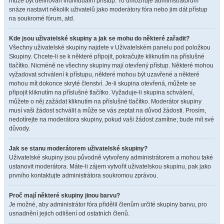
může být definován individuální přístup. To umožňuje administrátorům
snáze nastavit několik uživatelů jako moderátory fóra nebo jim dát přístup
na soukromé fórum, atd.
Kde jsou uživatelské skupiny a jak se mohu do některé zařadit?
Všechny uživatelské skupiny najdete v Uživatelském panelu pod položkou
Skupiny. Chcete-li se k některé připojit, pokračujte kliknutím na příslušné
tlačítko. Nicméně ne všechny skupiny mají otevřený přístup. Některé mohou
vyžadovat schválení k přístupu, některé mohou být uzavřené a některé
mohou mít dokonce skryté členství. Je-li skupina otevřená, můžete se
připojit kliknutím na příslušné tlačítko. Vyžaduje-li skupina schválení,
můžete o něj zažádat kliknutím na příslušné tlačítko. Moderátor skupiny
musí vaši žádost schválit a může se vás zeptat na důvod žádosti. Prosím,
nedotírejte na moderátora skupiny, pokud vaši žádost zamítne; bude mít své
důvody.
Jak se stanu moderátorem uživatelské skupiny?
Uživatelské skupiny jsou původně vytvořeny administrátorem a mohou také
ustanovit moderátora. Máte-li zájem vytvořit uživatelskou skupinu, pak jako
prvního kontaktujte administrátora soukromou zprávou.
Proč mají některé skupiny jinou barvu?
Je možné, aby administrátor fóra přidělil členům určité skupiny barvu, pro
usnadnění jejich odlišení od ostatních členů.