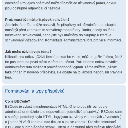
odeslání. Pro jejich opětovné načtení navštivte uživatelský panel, odkud
jsou dostupné odpovídající nástroje.
Proč musí být můj příspěvek schválen?
Administrátor fóra může nastavit, že příspěvky od uživatelů nebo skupin
musí být před zobrazením schváleny moderátory. Buďto je tedy na fóru
nastaveno schvalování, nebo jste byli umístěny do skupiny, u které je
schvalování vyžadováno. Kontaktujte administrátora fóra pro více informací.
Jak mohu oživit svoje téma?
Kliknutím na odkaz „Oživit téma“, pokud ho vidíte, můžete „oživit“ téma, čímž
ho posunete na první místo v přehledu témat. Pokud tento odkaz nevidíte,
administrátor tuto možnost pravděpodobně vypnul. Téma můžete „oživit“
také přidáním nového příspěvku, ale dbejte na to, abyste neporušili pravidla
fóra.
Formátování a typy příspěvků
Co je BBCode?
BBCode je zvláštní implementace HTML. O jeho použití rozhoduje
administrátor (můžete toto nepovolit pro jednotlivé příspěvky). BBCode sám
o sobě je podobný stylu HTML, tagy jsou uzavřeny v hranatých závorkách [
a ] a nabízí větší kontrolu nad tím, co a jak se zobrazí. Pro více informací
o BBCode si prohlédněte stránku, která je dostupná přes stránku přispívání.