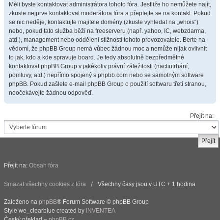
Měli byste kontaktovat administrátora tohoto fóra. Jestliže ho nemůžete najít,
zkuste nejprve kontaktovat moderátora fóra a přeptejte se na kontakt. Pokud
se nic neděje, kontaktujte majitele domény (zkuste vyhledat na „whois“)
nebo, pokud tato služba běží na freeserveru (např. yahoo, IC, webzdarma,
atd.), management nebo oddělení stížností tohoto provozovatele. Berte na
vědomí, že phpBB Group nemá vůbec žádnou moc a nemůže nijak ovlivnit
to jak, kdo a kde spravuje board. Je tedy absolutně bezpředmětné
kontaktovat phpBB Group v jakékoliv právní záležitosti (nactiutrhání,
pomluvy, atd.) nepřímo spojený s phpbb.com nebo se samotným software
phpBB. Pokud zašlete e-mail phpBB Group o použití softwaru třetí stranou,
neočekávejte žádnou odpověď.
Přejít na:
Přejít na:
Obsah fóra
Smazat všechny cookies z fóra
Všechny časy jsou v UTC + 1 hodina
Založeno na
phpBB
® Forum Software © phpBB Group
Style we_clearblue created by
INVENTEA
Český překlad –
phpBB.cz