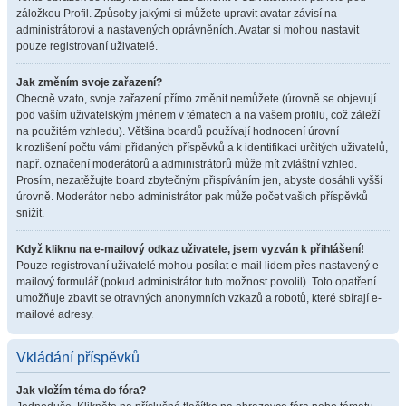
záložkou Profil. Způsoby jakými si můžete upravit avatar závisí na
administrátorovi a nastavených oprávněních. Avatar si mohou nastavit
pouze registrovaní uživatelé.
Jak změním svoje zařazení?
Obecně vzato, svoje zařazení přímo změnit nemůžete (úrovně se objevují
pod vaším uživatelským jménem v tématech a na vašem profilu, což záleží
na použitém vzhledu). Většina boardů používají hodnocení úrovní
k rozlišení počtu vámi přidaných příspěvků a k identifikaci určitých uživatelů,
např. označení moderátorů a administrátorů může mít zvláštní vzhled.
Prosím, nezatěžujte board zbytečným přispíváním jen, abyste dosáhli vyšší
úrovně. Moderátor nebo administrátor pak může počet vašich příspěvků
snížit.
Když kliknu na e-mailový odkaz uživatele, jsem vyzván k přihlášení!
Pouze registrovaní uživatelé mohou posílat e-mail lidem přes nastavený e-
mailový formulář (pokud administrátor tuto možnost povolil). Toto opatření
umožňuje zbavit se otravných anonymních vzkazů a robotů, které sbírají e-
mailové adresy.
Vkládání příspěvků
Jak vložím téma do fóra?