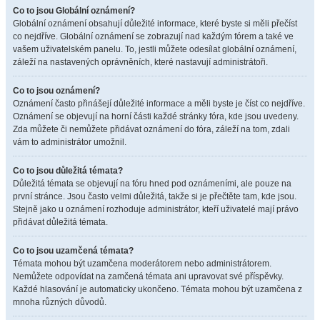
Co to jsou Globální oznámení?
Globální oznámení obsahují důležité informace, které byste si měli přečíst
co nejdříve. Globální oznámení se zobrazují nad každým fórem a také ve
vašem uživatelském panelu. To, jestli můžete odesílat globální oznámení,
záleží na nastavených oprávněních, které nastavují administrátoři.
Co to jsou oznámení?
Oznámení často přinášejí důležité informace a měli byste je číst co nejdříve.
Oznámení se objevují na horní části každé stránky fóra, kde jsou uvedeny.
Zda můžete či nemůžete přidávat oznámení do fóra, záleží na tom, zdali
vám to administrátor umožnil.
Co to jsou důležitá témata?
Důležitá témata se objevují na fóru hned pod oznámeními, ale pouze na
první stránce. Jsou často velmi důležitá, takže si je přečtěte tam, kde jsou.
Stejně jako u oznámení rozhoduje administrátor, kteří uživatelé mají právo
přidávat důležitá témata.
Co to jsou uzamčená témata?
Témata mohou být uzamčena moderátorem nebo administrátorem.
Nemůžete odpovídat na zamčená témata ani upravovat své příspěvky.
Každé hlasování je automaticky ukončeno. Témata mohou být uzamčena z
mnoha různých důvodů.