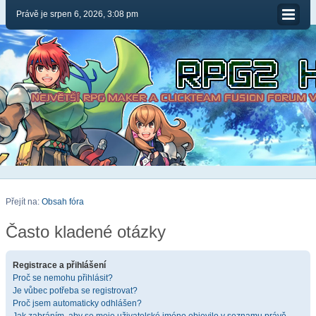
Právě je srpen 6, 2026, 3:08 pm
Přejít na:
Obsah fóra
Často kladené otázky
Registrace a přihlášení
Proč se nemohu přihlásit?
Je vůbec potřeba se registrovat?
Proč jsem automaticky odhlášen?