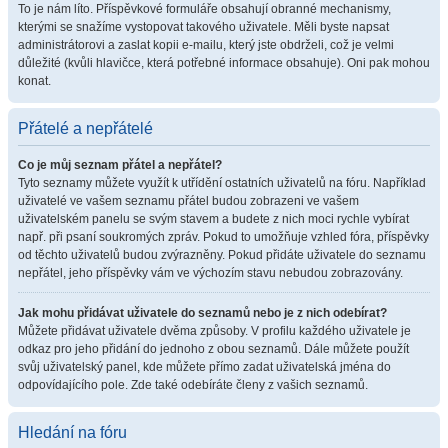
To je nám líto. Příspěvkové formuláře obsahují obranné mechanismy,
kterými se snažíme vystopovat takového uživatele. Měli byste napsat
administrátorovi a zaslat kopii e-mailu, který jste obdrželi, což je velmi
důležité (kvůli hlavičce, která potřebné informace obsahuje). Oni pak mohou
konat.
Přátelé a nepřátelé
Co je můj seznam přátel a nepřátel?
Tyto seznamy můžete využít k utřídění ostatních uživatelů na fóru. Například
uživatelé ve vašem seznamu přátel budou zobrazeni ve vašem
uživatelském panelu se svým stavem a budete z nich moci rychle vybírat
např. při psaní soukromých zpráv. Pokud to umožňuje vzhled fóra, příspěvky
od těchto uživatelů budou zvýrazněny. Pokud přidáte uživatele do seznamu
nepřátel, jeho příspěvky vám ve výchozím stavu nebudou zobrazovány.
Jak mohu přidávat uživatele do seznamů nebo je z nich odebírat?
Můžete přidávat uživatele dvěma způsoby. V profilu každého uživatele je
odkaz pro jeho přidání do jednoho z obou seznamů. Dále můžete použít
svůj uživatelský panel, kde můžete přímo zadat uživatelská jména do
odpovídajícího pole. Zde také odebíráte členy z vašich seznamů.
Hledání na fóru