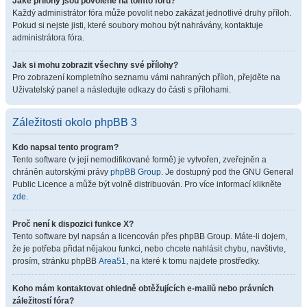
Jaké přílohy jsou povolené na tomto fóru?
Každý administrátor fóra může povolit nebo zakázat jednotlivé druhy příloh.
Pokud si nejste jisti, které soubory mohou být nahrávány, kontaktuje
administrátora fóra.
Jak si mohu zobrazit všechny své přílohy?
Pro zobrazení kompletního seznamu vámi nahraných příloh, přejděte na
Uživatelský panel a následujte odkazy do části s přílohami.
Záležitosti okolo phpBB 3
Kdo napsal tento program?
Tento software (v její nemodifikované formě) je vytvořen, zveřejněn a
chráněn autorskými právy
phpBB Group
. Je dostupný pod the GNU General
Public Licence a může být volně distribuován. Pro více informací klikněte
zde
.
Proč není k dispozici funkce X?
Tento software byl napsán a licencován přes phpBB Group. Máte-li dojem,
že je potřeba přidat nějakou funkci, nebo chcete nahlásit chybu, navštivte,
prosím, stránku phpBB
Area51
, na které k tomu najdete prostředky.
Koho mám kontaktovat ohledně obtěžujících e-mailů nebo právních
záležitostí fóra?