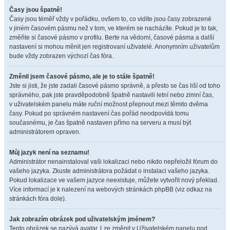
Časy jsou špatně!
Časy jsou téměř vždy v pořádku, ovšem to, co vidíte jsou časy zobrazené
v jiném časovém pásmu než v tom, ve kterém se nacházíte. Pokud je to tak,
změňte si časové pásmo v profilu. Berte na vědomí, časové pásma a další
nastavení si mohou měnit jen registrovaní uživatelé. Anonymním uživatelům
bude vždy zobrazen výchozí čas fóra.
Změnil jsem časové pásmo, ale je to stále špatně!
Jste si jisti, že jste zadali časové pásmo správně, a přesto se čas liší od toho
správného, pak jste pravděpodobně špatně nastavili letní nebo zimní čas,
v uživatelském panelu máte ruční možnost přepnout mezi těmito dvěma
časy. Pokud po správném nastavení čas pořád neodpovídá tomu
současnému, je čas špatně nastaven přímo na serveru a musí být
administrátorem opraven.
Můj jazyk není na seznamu!
Administrátor nenainstaloval vaši lokalizaci nebo nikdo nepřeložil fórum do
vašeho jazyka. Zkuste administrátora požádat o instalaci vašeho jazyka.
Pokud lokalizace ve vašem jazyce neexistuje, můžete vytvořit nový překlad.
Více informací je k nalezení na webových stránkách phpBB (viz odkaz na
stránkách fóra dole).
Jak zobrazím obrázek pod uživatelským jménem?
Tento obrázek se nazývá avatar. Lze změnit v Uživatelském panelu pod