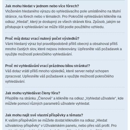
Jak mohu hledat v jednom nebo více fórech?
Vloženém hledaného výrazu do vyhledávacího pole umístěného na titulní
stránce, na fórech nebo v tématech. Pro Pokročilé vyhledávání klikněte na
odkaz „Hledat“, který je dostupný ze všech stránek fóra. Způsob, jakým se
přistupuje k vyhledávání se může lišit podle použitého vzhledu.
Proč můj dotaz vrací nulový počet výsledků?
Vámi hledaný výraz byl pravděpodobně příliš obecný a obsahoval příliš
mnoho častých slov, které nejsou indexovány. Upřesněte váš požadavek a
využijte možností pokročilého vyhledávání.
Proč mi vyhledávání vrací prázdnou bílou stránku!?
Váš dotaz vrátil příliš mnoho výsledků, které server nebyl schopen
zpracovat. Upřesněte váš požadavek a využijte možností pokročilého
vyhledávání.
Jak mohu vyhledávat členy fóra?
Přejděte na stránku „Členové“ a klikněte na odkaz „Vyhledat uživatele“, kde
můžete pomocí různých parametrů uživatele vyhledat.
Jak mohu najít své vlastní příspěvky a témata?
K vašim příspěvkům se můžete dostat kliknutím na odkaz „Hledat
uživatelovy příspěvky“ v Uživatelském panelu, nebo přes váš profil. Pro