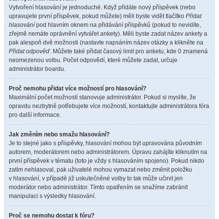
Vytvoření hlasování je jednoduché. Když přidáte nový příspěvek (nebo
upravujete první příspěvek, pokud můžete) měli byste vidět tlačítko
Přidat
hlasování
pod hlavním oknem na přidávání příspěvků (pokud to nevidíte,
zřejmě nemáte oprávnění vytvářet ankety). Měli byste zadat název ankety a
pak alespoň dvě možnosti (nastavte napsáním název otázky a klikněte na
Přidat odpověď
. Můžete také přidat časový limit pro anketu, kde 0 znamená
neomezenou volbu. Počet odpovědí, které můžete zadat, určuje
administrátor boardu.
Proč nemohu přidat více možností pro hlasování?
Maximální počet možností stanovuje administrátor. Pokud si myslíte, že
opravdu nezbytně potřebujete více možností, kontaktujte administrátora fóra
pro další informace.
Jak změním nebo smažu hlasování?
Je to stejné jako s příspěvky, hlasování mohou být upravována původním
autorem, moderátorem nebo administrátorem. Úpravu zahájíte kliknutím na
první příspěvek v tématu (toto je vždy s hlasováním spojeno). Pokud nikdo
zatím nehlasoval, pak uživatelé mohou vymazat nebo změnit položku
v hlasování, v případě již uskutečněné volby to tak může učinit jen
moderátor nebo administrátor. Tímto opatřením se snažíme zabránit
manipulaci s výsledky hlasování.
Proč se nemohu dostat k fóru?