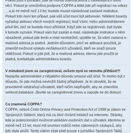
Pokud jsou v pořádku, pak se mohla odehrát jedna z následujících dvou
věcí. Pokud je umožněna podpora COPPA a klikli jste při registraci na odkaz
…a je mi méně než 13 let
, budete muset následovat zaslané instrukce.
Pokud toto není ten případ, pak váš účet musí být aktivován. Některé boardy
vyžadují aktivaci všech nových registrací, buď Vámi, nebo administrátorem
před tím, než se budete moci přihlásit. Když jste se registrovali, byli byste
k tomuto vyzváni. Pokud vám byl zaslán e-mail, následujte instrukce v něm
obsažené, pokud jste tento e-mail neobdrželi, ujistěte se, že vámi zadaná e-
mailová adresa je platná. Jedním důvodem, proč se aktivace používá, je
zmenšit možnost výskytu
nežádoucích
uživatelů, kteří se snaží pouze
obtěžovat. Pokud si jste jisti, že e-mailová adresa, kterou jste použili je
platná, kontaktujte administrátora boardu.
V minulosti jsem se zaregistroval, ovšem nyní se nemohu přihlásit?!
Nejspíše administrátor z nějakého důvodu smazal váš účet. To mohlo být z
důvodu, že jste možná nevložili žádný příspěvek. Je to obvyklé, že se
pravidelně odstraňují uživatelé, kteří ničím nepřispěli, aby se zmenšila
velikost databáze. Zkuste se zaregistrovat znovu a zapojte se do diskuzí.
Co znamená COPPA?
COPPA, neboli Child Online Privacy and Protection Act of 1998 je zákon ve
Spojených Státech, který má za úkol chránit mládež na internetu. Stránky,
kde je potencionální možnost ukládání osobních dat o uživateli, kterému je
méně než 13 let, musí mít souhlas rodičů nebo zákonných zástupců, aby
tyto data uložil. Tento zákon však platí pouze v jurisdikci Spojených Států.