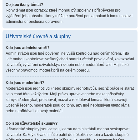
Co jsou ikony témat?
Ikony témat jsou obrázky, které mohou být spojeny s příspěvkem pro
vyjádření jeho obsahu. Ikony můžete používat pouze pokud k tomu nastavil
administrátor příslušná oprávnění.
Uživatelské úrovně a skupiny
Kdo jsou administrátoři?
Administrátoři jsou lidé pověření nejvyšší kontrolou nad celým fórem. Tito
lidé mohou kontrolovat veškerý chod boardu včetně povolování, zakazování
uživatelů, vytváření uživatelských skupin nebo moderátorů, atd. Mají také
všechny pravomoci moderátorů na celém boardu.
Kdo jsou moderátoři?
Moderátoři jsou jednotlivci (nebo skupiny jednotlivců), jejichž práce je starat
se o chod fóra každý den. Mají právo upravovat nebo mazat příspěvky,
zamykat/odemykat, přesouvat, mazat a rozdělovat témata, která spravují.
Obecně řečeno, moderátoři jsou od toho, aby lidé nepřispívali
mimo téma
nebo nepřidávali otravný materiál.
Co jsou uživatelské skupiny?
Uživatelské skupiny jsou cestou, kterou administrátoři mohou seskupovat
uživatele. Každý uživatel může patřit do několika skupin a každé skupině