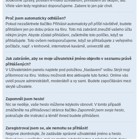
soukromé zprávy, posílání e-mailů uživatelům, přihlášení do skupin, atd.
Vřele vám tedy registraci doporučujeme. Zabere to jen pár chvil.
Proč jsem automaticky odhlášen?
Pokud nezaškrtnete tlačítko
Přihlásit automaticky při příští návštěvě
, budete
přihlášeni jen po dobu práce na fóru. Toto má zabránit zneužití vašeho účtu
někým jiným. Abyste zůstali přihlášeni, zaškrtněte toto políčko, když se
přihlašujete. Toto ovšem nedoporučujeme, když se přihlašujete z veřejného
počítače, např. v knihovně, internetové kavárně, univerzitě atd.
Jak zabráním, aby se moje uživatelské jméno objevilo v seznamu právě
přihlášených?
V Uživatelském panelu najdete pod položkou „Nastavení“ volbu
Skrýt moji
přítomnost na fóru
. Volbou možnosti
Ano
aktivujete tuto funkci. Online vás
uvidí pouze administrátoři, moderátoři a vy sami. Budete započítáváni mezi
skryté uživatele.
Zapomněl jsem heslo!
Nic se neděje, vaše heslo můžeme kdykoliv obnovit. V tomto případě
zmáčkněte na přihlašovací stránce tlačítko
Zapomněl jsem svoje heslo
,
pokračujte dle instrukcí a téměř ihned budete přihlášeni.
Zaregistroval jsem se, ale nemohu se přihlásit!
Nejprve zkontrolujte, že zadáváte správné uživatelské jméno a heslo.