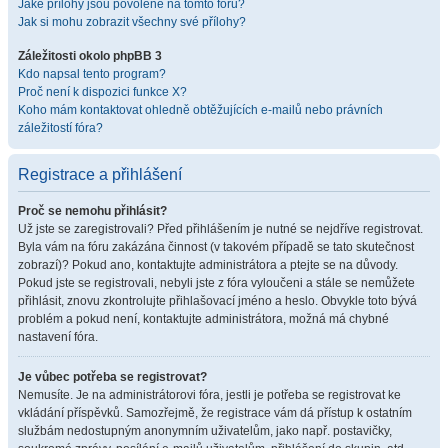
Jaké přílohy jsou povolené na tomto fóru?
Jak si mohu zobrazit všechny své přílohy?
Záležitosti okolo phpBB 3
Kdo napsal tento program?
Proč není k dispozici funkce X?
Koho mám kontaktovat ohledně obtěžujících e-mailů nebo právních
záležitostí fóra?
Registrace a přihlášení
Proč se nemohu přihlásit?
Už jste se zaregistrovali? Před přihlášením je nutné se nejdříve registrovat.
Byla vám na fóru zakázána činnost (v takovém případě se tato skutečnost
zobrazí)? Pokud ano, kontaktujte administrátora a ptejte se na důvody.
Pokud jste se registrovali, nebyli jste z fóra vyloučeni a stále se nemůžete
přihlásit, znovu zkontrolujte přihlašovací jméno a heslo. Obvykle toto bývá
problém a pokud není, kontaktujte administrátora, možná má chybné
nastavení fóra.
Je vůbec potřeba se registrovat?
Nemusíte. Je na administrátorovi fóra, jestli je potřeba se registrovat ke
vkládání příspěvků. Samozřejmě, že registrace vám dá přístup k ostatním
službám nedostupným anonymním uživatelům, jako např. postavičky,