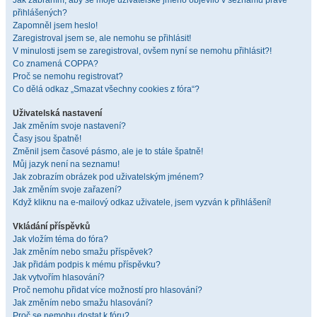
Jak zabráním, aby se moje uživatelské jméno objevilo v seznamu právě
přihlášených?
Zapomněl jsem heslo!
Zaregistroval jsem se, ale nemohu se přihlásit!
V minulosti jsem se zaregistroval, ovšem nyní se nemohu přihlásit?!
Co znamená COPPA?
Proč se nemohu registrovat?
Co dělá odkaz „Smazat všechny cookies z fóra“?
Uživatelská nastavení
Jak změním svoje nastavení?
Časy jsou špatně!
Změnil jsem časové pásmo, ale je to stále špatně!
Můj jazyk není na seznamu!
Jak zobrazím obrázek pod uživatelským jménem?
Jak změním svoje zařazení?
Když kliknu na e-mailový odkaz uživatele, jsem vyzván k přihlášení!
Vkládání příspěvků
Jak vložím téma do fóra?
Jak změním nebo smažu příspěvek?
Jak přidám podpis k mému příspěvku?
Jak vytvořím hlasování?
Proč nemohu přidat více možností pro hlasování?
Jak změním nebo smažu hlasování?
Proč se nemohu dostat k fóru?