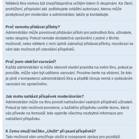
Některá fóra mohou být znepřístupněna určitým lidem či skupinám. Ke čtení,
prohlížení, přispívání atd. potřebujete zvláštní autorizaci, kterou může
poskytnout jen moderátor a administrátor, takže je kontaktujte.
Proč nemohu přidávat přílohy?
Administrátor může povolovat přidávání příloh pro jednotlivá fóra, uživatele,
nebo skupiny. Pokud nemáte dostatečná oprávnění z jedné z těchto
možností, nebo některé z nich úplně zabraňují přidávat přílohy, nezobrazí se
vám tato možnost při odesílání příspěvků.
Proč jsem obdržel varování?
Každý administrátor si může stanovit vlastní pravidla na svém fóru, pokud je
porušíte, může vám být uděleno varování. Prosíme berte na vědomí, že toto
je plně v kompetenci administrátorů fóra a phpBB Group nemá s vydáváním
varování nic společného.
Jak mohu nahlásit příspěvek moderátorům?
Administrátor může na fóru povolit nahlašování vadných příspěvků uživateli.
Pokud je tato možnost povolena, u každého příspěvku uvidíte ikonu, která
vás přivede na formulář, kde vyplníte všechny nezbytné informace pro
nahlášení příspěvku.
K čemu slouží tlačítko „Uložit“ při psaní příspěvků?
Tato možnost vám umožňuje uložit si rozepsané zprávy pro pozdější