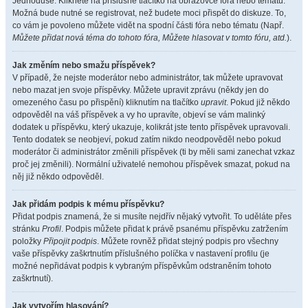
Jednoduše. Klikněte na příslušné tlačítko na obrazovce fóra nebo tématu.
Možná bude nutné se registrovat, než budete moci přispět do diskuze. To,
co vám je povoleno můžete vidět na spodní části fóra nebo tématu (Např.
Můžete přidat nová téma do tohoto fóra, Můžete hlasovat v tomto fóru, atd.
).
Jak změním nebo smažu příspěvek?
V případě, že nejste moderátor nebo administrátor, tak můžete upravovat
nebo mazat jen svoje příspěvky. Můžete upravit zprávu (někdy jen do
omezeného času po přispění) kliknutím na tlačítko
upravit
. Pokud již někdo
odpověděl na váš příspěvek a vy ho upravíte, objeví se vám malinký
dodatek u příspěvku, který ukazuje, kolikrát jste tento příspěvek upravovali.
Tento dodatek se neobjeví, pokud zatím nikdo neodpověděl nebo pokud
moderátor či administrátor změnili příspěvek (ti by měli sami zanechat vzkaz
proč jej změnili). Normální uživatelé nemohou příspěvek smazat, pokud na
něj již někdo odpověděl.
Jak přidám podpis k mému příspěvku?
Přidat podpis znamená, že si musíte nejdřív nějaký vytvořit. To uděláte přes
stránku
Profil
. Podpis můžete přidat k právě psanému příspěvku zatržením
položky
Připojit podpis
. Můžete rovněž přidat stejný podpis pro všechny
vaše příspěvky zaškrtnutím příslušného políčka v nastavení profilu (je
možné nepřidávat podpis k vybraným příspěvkům odstraněním tohoto
zaškrtnutí).
Jak vytvořím hlasování?