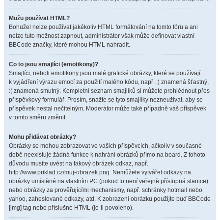
Můžu používat HTML?
Bohužel nelze používat jakékoliv HTML formátování na tomto fóru a ani
nelze tuto možnost zapnout, administrátor však může definovat vlastní
BBCode značky, které mohou HTML nahradit.
Co to jsou smajlíci (emotikony)?
Smajlíci, neboli emotikony jsou malé grafické obrázky, které se používají
k vyjádření výrazu emocí za použití malého kódu, např. :) znamená šťastný,
:( znamená smutný. Kompletní seznam smajlíků si můžete prohlédnout přes
příspěvkový formulář. Prosím, snažte se tyto smajlíky nezneužívat, aby se
příspěvek nestal nečitelným. Moderátor může také případně váš příspěvek
v tomto směru změnit.
Mohu přidávat obrázky?
Obrázky se mohou zobrazovat ve vašich příspěvcích, ačkoliv v současné
době neexistuje žádná funkce k nahrání obrázků přímo na board. Z tohoto
důvodu musíte uvést na takový obrázek odkaz, např.
http://www.priklad.cz/muj-obrazek.png. Nemůžete vytvářet odkazy na
obrázky umístěné na vlastním PC (pokud to není veřejně přístupná stanice)
nebo obrázky za prověřujícími mechanismy, např. schránky hotmail nebo
yahoo, zaheslované odkazy, atd. K zobrazení obrázku použijte buď BBCode
[img] tag nebo příslušné HTML (je-li povoleno).