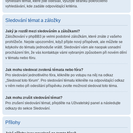
vyhledání témat, které jste odeslali, využijte stránku pokročilého
vyhledávání, kde zadáte odpovídající kritéria.
Sledování témat a záložky
Jaký je rozdíl mezi sledováním a záložkami?
Záložkování v phpBB3 je velmi podobné záložkám, které znáte z vašeho
prohlížeče. Nejste upozorněni, když přijde nový příspěvek, ale můžete se
kdykoliv do tématu jednoduše vrátit. Sledování vám ale naopak usnadní
procházení tím, že vás kontaktuje vámi vybraným způsobem při novém dění
v tématu nebo fóru.
Jak mohu sledovat zvolená témata nebo fóra?
Pro sledování jednotlivého fóra, klikněte po vstupu na něj na odkaz
„Sledovat toto fórum“. Pro sledování tématu klikněte na odpovídající odkaz
v něm nebo při odesílání příspěvku zvolte možnost sledovat toto téma.
Jak mohu zrušit sledování témat?
Pro zrušení sledování témat, přejděte na Uživatelský panel a následujte
odkazy do sekce Sledování.
Přílohy