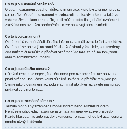
Co to jsou Globální oznámení?
Globální oznámení obsahují důležité informace, které byste si měli přečíst
co nejdříve. Globální oznámení se zobrazují nad každým fórem a také ve
vašem uživatelském panelu. To, jestli můžete odesílat globální oznámení,
záleží na nastavených oprávněních, které nastavují administrátoři.
Co to jsou oznámení?
Oznámení často přinášejí důležité informace a měli byste je číst co nejdříve.
Oznámení se objevují na horní části každé stránky fóra, kde jsou uvedeny.
Zda můžete či nemůžete přidávat oznámení do fóra, záleží na tom, zdali
vám to administrátor umožnil.
Co to jsou důležitá témata?
Důležitá témata se objevují na fóru hned pod oznámeními, ale pouze na
první stránce. Jsou často velmi důležitá, takže si je přečtěte tam, kde jsou.
Stejně jako u oznámení rozhoduje administrátor, kteří uživatelé mají právo
přidávat důležitá témata.
Co to jsou uzamčená témata?
Témata mohou být uzamčena moderátorem nebo administrátorem.
Nemůžete odpovídat na zamčená témata ani upravovat své příspěvky.
Každé hlasování je automaticky ukončeno. Témata mohou být uzamčena z
mnoha různých důvodů.