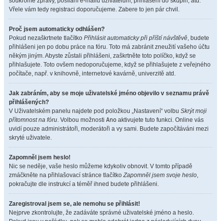
soukromé zprávy, posílání e-mailů uživatelům, přihlášení do skupin, atd.
Vřele vám tedy registraci doporučujeme. Zabere to jen pár chvil.
Proč jsem automaticky odhlášen?
Pokud nezaškrtnete tlačítko
Přihlásit automaticky při příští návštěvě
, budete
přihlášeni jen po dobu práce na fóru. Toto má zabránit zneužití vašeho účtu
někým jiným. Abyste zůstali přihlášeni, zaškrtněte toto políčko, když se
přihlašujete. Toto ovšem nedoporučujeme, když se přihlašujete z veřejného
počítače, např. v knihovně, internetové kavárně, univerzitě atd.
Jak zabráním, aby se moje uživatelské jméno objevilo v seznamu právě
přihlášených?
V Uživatelském panelu najdete pod položkou „Nastavení“ volbu
Skrýt moji
přítomnost na fóru
. Volbou možnosti
Ano
aktivujete tuto funkci. Online vás
uvidí pouze administrátoři, moderátoři a vy sami. Budete započítáváni mezi
skryté uživatele.
Zapomněl jsem heslo!
Nic se neděje, vaše heslo můžeme kdykoliv obnovit. V tomto případě
zmáčkněte na přihlašovací stránce tlačítko
Zapomněl jsem svoje heslo
,
pokračujte dle instrukcí a téměř ihned budete přihlášeni.
Zaregistroval jsem se, ale nemohu se přihlásit!
Nejprve zkontrolujte, že zadáváte správné uživatelské jméno a heslo.