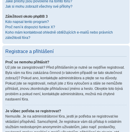
Jaké přílohy jsou povolené na tomto fóru?
Jak si mohu zobrazit všechny své přílohy?
Záležitosti okolo phpBB 3
Kdo napsal tento program?
Proč není k dispozici funkce X?
Koho mám kontaktovat ohledně obtěžujících e-mailů nebo právních
záležitostí fóra?
Registrace a přihlášení
Proč se nemohu přihlásit?
Už jste se zaregistrovali? Před přihlášením je nutné se nejdříve registrovat.
Byla vám na fóru zakázána činnost (v takovém případě se tato skutečnost
zobrazí)? Pokud ano, kontaktujte administrátora a ptejte se na důvody.
Pokud jste se registrovali, nebyli jste z fóra vyloučeni a stále se nemůžete
přihlásit, znovu zkontrolujte přihlašovací jméno a heslo. Obvykle toto bývá
problém a pokud není, kontaktujte administrátora, možná má chybné
nastavení fóra.
Je vůbec potřeba se registrovat?
Nemusíte. Je na administrátorovi fóra, jestli je potřeba se registrovat ke
vkládání příspěvků. Samozřejmě, že registrace vám dá přístup k ostatním
službám nedostupným anonymním uživatelům, jako např. postavičky,