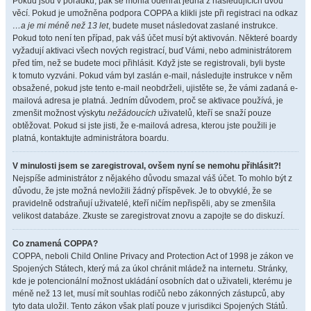
Pokud jsou v pořádku, pak se mohla odehrát jedna z následujících dvou
věcí. Pokud je umožněna podpora COPPA a klikli jste při registraci na odkaz
…a je mi méně než 13 let
, budete muset následovat zaslané instrukce.
Pokud toto není ten případ, pak váš účet musí být aktivován. Některé boardy
vyžadují aktivaci všech nových registrací, buď Vámi, nebo administrátorem
před tím, než se budete moci přihlásit. Když jste se registrovali, byli byste
k tomuto vyzváni. Pokud vám byl zaslán e-mail, následujte instrukce v něm
obsažené, pokud jste tento e-mail neobdrželi, ujistěte se, že vámi zadaná e-
mailová adresa je platná. Jedním důvodem, proč se aktivace používá, je
zmenšit možnost výskytu
nežádoucích
uživatelů, kteří se snaží pouze
obtěžovat. Pokud si jste jisti, že e-mailová adresa, kterou jste použili je
platná, kontaktujte administrátora boardu.
V minulosti jsem se zaregistroval, ovšem nyní se nemohu přihlásit?!
Nejspíše administrátor z nějakého důvodu smazal váš účet. To mohlo být z
důvodu, že jste možná nevložili žádný příspěvek. Je to obvyklé, že se
pravidelně odstraňují uživatelé, kteří ničím nepřispěli, aby se zmenšila
velikost databáze. Zkuste se zaregistrovat znovu a zapojte se do diskuzí.
Co znamená COPPA?
COPPA, neboli Child Online Privacy and Protection Act of 1998 je zákon ve
Spojených Státech, který má za úkol chránit mládež na internetu. Stránky,
kde je potencionální možnost ukládání osobních dat o uživateli, kterému je
méně než 13 let, musí mít souhlas rodičů nebo zákonných zástupců, aby
tyto data uložil. Tento zákon však platí pouze v jurisdikci Spojených Států.