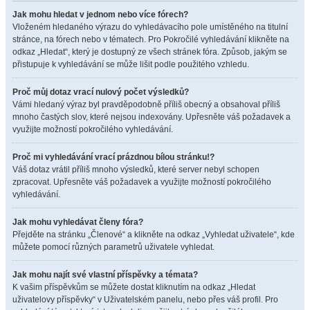
Jak mohu hledat v jednom nebo více fórech?
Vloženém hledaného výrazu do vyhledávacího pole umístěného na titulní
stránce, na fórech nebo v tématech. Pro Pokročilé vyhledávání klikněte na
odkaz „Hledat“, který je dostupný ze všech stránek fóra. Způsob, jakým se
přistupuje k vyhledávání se může lišit podle použitého vzhledu.
Proč můj dotaz vrací nulový počet výsledků?
Vámi hledaný výraz byl pravděpodobně příliš obecný a obsahoval příliš
mnoho častých slov, které nejsou indexovány. Upřesněte váš požadavek a
využijte možností pokročilého vyhledávání.
Proč mi vyhledávání vrací prázdnou bílou stránku!?
Váš dotaz vrátil příliš mnoho výsledků, které server nebyl schopen
zpracovat. Upřesněte váš požadavek a využijte možností pokročilého
vyhledávání.
Jak mohu vyhledávat členy fóra?
Přejděte na stránku „Členové“ a klikněte na odkaz „Vyhledat uživatele“, kde
můžete pomocí různých parametrů uživatele vyhledat.
Jak mohu najít své vlastní příspěvky a témata?
K vašim příspěvkům se můžete dostat kliknutím na odkaz „Hledat
uživatelovy příspěvky“ v Uživatelském panelu, nebo přes váš profil. Pro