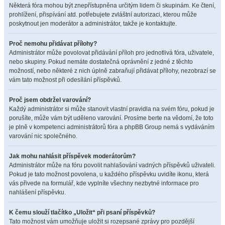
Některá fóra mohou být znepřístupněna určitým lidem či skupinám. Ke čtení,
prohlížení, přispívání atd. potřebujete zvláštní autorizaci, kterou může
poskytnout jen moderátor a administrátor, takže je kontaktujte.
Proč nemohu přidávat přílohy?
Administrátor může povolovat přidávání příloh pro jednotlivá fóra, uživatele,
nebo skupiny. Pokud nemáte dostatečná oprávnění z jedné z těchto
možností, nebo některé z nich úplně zabraňují přidávat přílohy, nezobrazí se
vám tato možnost při odesílání příspěvků.
Proč jsem obdržel varování?
Každý administrátor si může stanovit vlastní pravidla na svém fóru, pokud je
porušíte, může vám být uděleno varování. Prosíme berte na vědomí, že toto
je plně v kompetenci administrátorů fóra a phpBB Group nemá s vydáváním
varování nic společného.
Jak mohu nahlásit příspěvek moderátorům?
Administrátor může na fóru povolit nahlašování vadných příspěvků uživateli.
Pokud je tato možnost povolena, u každého příspěvku uvidíte ikonu, která
vás přivede na formulář, kde vyplníte všechny nezbytné informace pro
nahlášení příspěvku.
K čemu slouží tlačítko „Uložit“ při psaní příspěvků?
Tato možnost vám umožňuje uložit si rozepsané zprávy pro pozdější