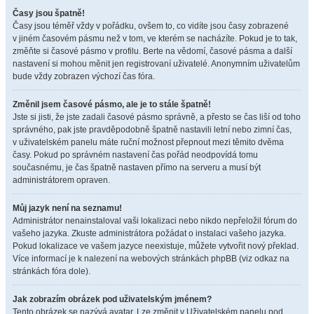
Časy jsou špatně!
Časy jsou téměř vždy v pořádku, ovšem to, co vidíte jsou časy zobrazené
v jiném časovém pásmu než v tom, ve kterém se nacházíte. Pokud je to tak,
změňte si časové pásmo v profilu. Berte na vědomí, časové pásma a další
nastavení si mohou měnit jen registrovaní uživatelé. Anonymním uživatelům
bude vždy zobrazen výchozí čas fóra.
Změnil jsem časové pásmo, ale je to stále špatně!
Jste si jisti, že jste zadali časové pásmo správně, a přesto se čas liší od toho
správného, pak jste pravděpodobně špatně nastavili letní nebo zimní čas,
v uživatelském panelu máte ruční možnost přepnout mezi těmito dvěma
časy. Pokud po správném nastavení čas pořád neodpovídá tomu
současnému, je čas špatně nastaven přímo na serveru a musí být
administrátorem opraven.
Můj jazyk není na seznamu!
Administrátor nenainstaloval vaši lokalizaci nebo nikdo nepřeložil fórum do
vašeho jazyka. Zkuste administrátora požádat o instalaci vašeho jazyka.
Pokud lokalizace ve vašem jazyce neexistuje, můžete vytvořit nový překlad.
Více informací je k nalezení na webových stránkách phpBB (viz odkaz na
stránkách fóra dole).
Jak zobrazím obrázek pod uživatelským jménem?
Tento obrázek se nazývá avatar. Lze změnit v Uživatelském panelu pod