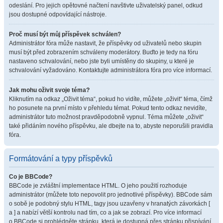
odeslání. Pro jejich opětovné načtení navštivte uživatelský panel, odkud
jsou dostupné odpovídající nástroje.
Proč musí být můj příspěvek schválen?
Administrátor fóra může nastavit, že příspěvky od uživatelů nebo skupin
musí být před zobrazením schváleny moderátory. Buďto je tedy na fóru
nastaveno schvalování, nebo jste byli umístěny do skupiny, u které je
schvalování vyžadováno. Kontaktujte administrátora fóra pro více informací.
Jak mohu oživit svoje téma?
Kliknutím na odkaz „Oživit téma“, pokud ho vidíte, můžete „oživit“ téma, čímž
ho posunete na první místo v přehledu témat. Pokud tento odkaz nevidíte,
administrátor tuto možnost pravděpodobně vypnul. Téma můžete „oživit“
také přidáním nového příspěvku, ale dbejte na to, abyste neporušili pravidla
fóra.
Formátování a typy příspěvků
Co je BBCode?
BBCode je zvláštní implementace HTML. O jeho použití rozhoduje
administrátor (můžete toto nepovolit pro jednotlivé příspěvky). BBCode sám
o sobě je podobný stylu HTML, tagy jsou uzavřeny v hranatých závorkách [
a ] a nabízí větší kontrolu nad tím, co a jak se zobrazí. Pro více informací
o BBCode si prohlédněte stránku, která je dostupná přes stránku přispívání.