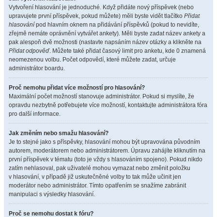
Vytvoření hlasování je jednoduché. Když přidáte nový příspěvek (nebo
upravujete první příspěvek, pokud můžete) měli byste vidět tlačítko
Přidat
hlasování
pod hlavním oknem na přidávání příspěvků (pokud to nevidíte,
zřejmě nemáte oprávnění vytvářet ankety). Měli byste zadat název ankety a
pak alespoň dvě možnosti (nastavte napsáním název otázky a klikněte na
Přidat odpověď
. Můžete také přidat časový limit pro anketu, kde 0 znamená
neomezenou volbu. Počet odpovědí, které můžete zadat, určuje
administrátor boardu.
Proč nemohu přidat více možností pro hlasování?
Maximální počet možností stanovuje administrátor. Pokud si myslíte, že
opravdu nezbytně potřebujete více možností, kontaktujte administrátora fóra
pro další informace.
Jak změním nebo smažu hlasování?
Je to stejné jako s příspěvky, hlasování mohou být upravována původním
autorem, moderátorem nebo administrátorem. Úpravu zahájíte kliknutím na
první příspěvek v tématu (toto je vždy s hlasováním spojeno). Pokud nikdo
zatím nehlasoval, pak uživatelé mohou vymazat nebo změnit položku
v hlasování, v případě již uskutečněné volby to tak může učinit jen
moderátor nebo administrátor. Tímto opatřením se snažíme zabránit
manipulaci s výsledky hlasování.
Proč se nemohu dostat k fóru?