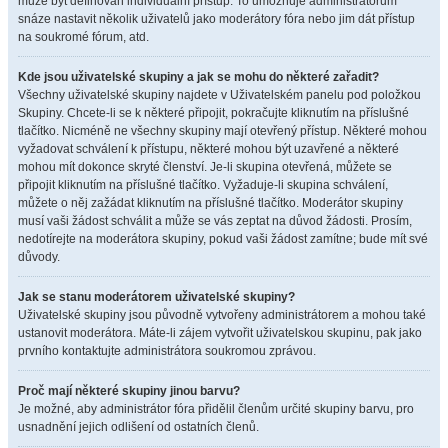
může být definován individuální přístup. To umožňuje administrátorům
snáze nastavit několik uživatelů jako moderátory fóra nebo jim dát přístup
na soukromé fórum, atd.
Kde jsou uživatelské skupiny a jak se mohu do některé zařadit?
Všechny uživatelské skupiny najdete v Uživatelském panelu pod položkou
Skupiny. Chcete-li se k některé připojit, pokračujte kliknutím na příslušné
tlačítko. Nicméně ne všechny skupiny mají otevřený přístup. Některé mohou
vyžadovat schválení k přístupu, některé mohou být uzavřené a některé
mohou mít dokonce skryté členství. Je-li skupina otevřená, můžete se
připojit kliknutím na příslušné tlačítko. Vyžaduje-li skupina schválení,
můžete o něj zažádat kliknutím na příslušné tlačítko. Moderátor skupiny
musí vaši žádost schválit a může se vás zeptat na důvod žádosti. Prosím,
nedotírejte na moderátora skupiny, pokud vaši žádost zamítne; bude mít své
důvody.
Jak se stanu moderátorem uživatelské skupiny?
Uživatelské skupiny jsou původně vytvořeny administrátorem a mohou také
ustanovit moderátora. Máte-li zájem vytvořit uživatelskou skupinu, pak jako
prvního kontaktujte administrátora soukromou zprávou.
Proč mají některé skupiny jinou barvu?
Je možné, aby administrátor fóra přidělil členům určité skupiny barvu, pro
usnadnění jejich odlišení od ostatních členů.