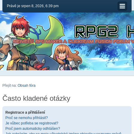
Právě je srpen 8, 2026, 6:39 pm
Přejít na:
Obsah fóra
Často kladené otázky
Registrace a přihlášení
Proč se nemohu přihlásit?
Je vůbec potřeba se registrovat?
Proč jsem automaticky odhlášen?