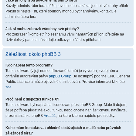
Jaké přílohy jsou povolené na tomto fóru?
Každý administrátor fóra může povolit nebo zakázat jednotlivé druhy příloh.
Pokud si nejste jisti, které soubory mohou být nahrávány, kontaktuje
administrátora fóra.
Jak si mohu zobrazit všechny své přílohy?
Pro zobrazení kompletního seznamu vámi nahraných příloh, přejděte na
Uživatelský panel a následujte odkazy do části s přílohami.
Záležitosti okolo phpBB 3
Kdo napsal tento program?
Tento software (v její nemodifikované formě) je vytvořen, zveřejněn a
chráněn autorskými právy
phpBB Group
. Je dostupný pod the GNU General
Public Licence a může být volně distribuován. Pro více informací klikněte
zde
.
Proč není k dispozici funkce X?
Tento software byl napsán a licencován přes phpBB Group. Máte-li dojem,
že je potřeba přidat nějakou funkci, nebo chcete nahlásit chybu, navštivte,
prosím, stránku phpBB
Area51
, na které k tomu najdete prostředky.
Koho mám kontaktovat ohledně obtěžujících e-mailů nebo právních
záležitostí fóra?