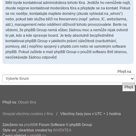
Měli byste kontaktovat administrátora tohoto fóra. Jestliže ho nemůžete najít,
zkuste nejprve kontaktovat moderátora fóra a přeptejte se na kontakt. Pokud
se nic neděje, kontaktujte majitele domény (zkuste vyhledat na „whois“)
nebo, pokud tato služba běží na freeserveru (např. yahoo, IC, webzdarma,
atd.), management nebo oddělení stížností tohoto provozovatele. Berte na
vědomí, že phpBB Group nemá vůbec žádnou moc a nemůže nijak ovlivnit
to jak, kdo a kde spravuje board. Je tedy absolutně bezpředmětné
kontaktovat phpBB Group v jakékoliv právní záležitosti (nactiutrhání,
pomluvy, atd.) nepřímo spojený s phpbb.com nebo se samotným software
phpBB. Pokud zašlete e-mail phpBB Group o použití softwaru třetí stranou,
neočekávejte žádnou odpověď.
Přejít na:
Přejít na:
Obsah fóra
Smazat všechny cookies z fóra
Všechny časy jsou v UTC + 1 hodina
Založeno na
phpBB
® Forum Software © phpBB Group
Style we_clearblue created by
INVENTEA
Český překlad –
phpBB.cz