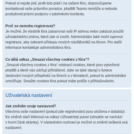
Pokud si nejste jisti, jestli toto platí i na vašem fóru, doporučujeme
kontaktovat vaše právního poradce, phpBB Teams nemůže a nebude
poskytovat právni podporu v jakémkoliv kontextu.
Proč se nemohu registrovat?
Je možné, že vlastník fóra zabanoval vaši IP adresu nebo zakázal použití
uživatelského jména, které jste si zvolili. Administrátor také mohl vypnout
registrace, aby zabranil přístupu nových návštěvníků na fórum. Pro další
informace kontaktuje administrátora fóra.
Co dělá odkaz „Smazat všechny cookies z fóra“?
„Smazat všechny cookies z fóra“ odstraní cookies, které jsou vytvořené
phpBB a které vás udržují přihlášené, dále se také starají o funkce
sledování nových příspěvků na fórech a v tématech, pokud to administrátor
umožňuje. Smažte cookies fóra pokud máte potíže s přihlašováním.
Uživatelská nastavení
Jak změním svoje nastavení?
Všechna vaše nastavení (pokud jste registrováni) jsou uložena v databázi.
Ke změně stačí kliknout na odkaz
Uživatelský panel
(obvykle se nachází
v horní části stránky). V následném rozhraní je možné si změnit veškerá svá
nastavení.