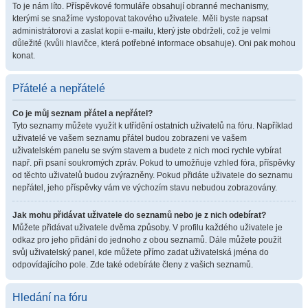
To je nám líto. Příspěvkové formuláře obsahují obranné mechanismy,
kterými se snažíme vystopovat takového uživatele. Měli byste napsat
administrátorovi a zaslat kopii e-mailu, který jste obdrželi, což je velmi
důležité (kvůli hlavičce, která potřebné informace obsahuje). Oni pak mohou
konat.
Přátelé a nepřátelé
Co je můj seznam přátel a nepřátel?
Tyto seznamy můžete využít k utřídění ostatních uživatelů na fóru. Například
uživatelé ve vašem seznamu přátel budou zobrazeni ve vašem
uživatelském panelu se svým stavem a budete z nich moci rychle vybírat
např. při psaní soukromých zpráv. Pokud to umožňuje vzhled fóra, příspěvky
od těchto uživatelů budou zvýrazněny. Pokud přidáte uživatele do seznamu
nepřátel, jeho příspěvky vám ve výchozím stavu nebudou zobrazovány.
Jak mohu přidávat uživatele do seznamů nebo je z nich odebírat?
Můžete přidávat uživatele dvěma způsoby. V profilu každého uživatele je
odkaz pro jeho přidání do jednoho z obou seznamů. Dále můžete použít
svůj uživatelský panel, kde můžete přímo zadat uživatelská jména do
odpovídajícího pole. Zde také odebíráte členy z vašich seznamů.
Hledání na fóru