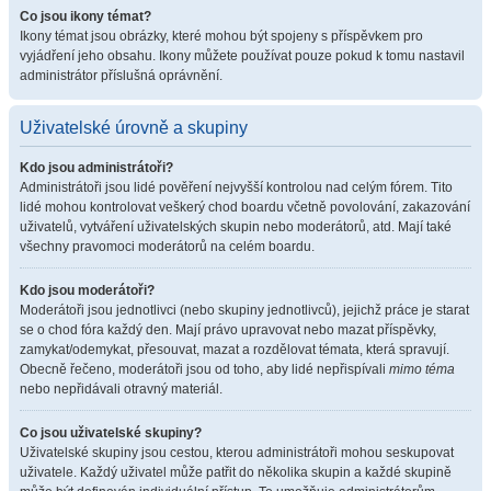
Co jsou ikony témat?
Ikony témat jsou obrázky, které mohou být spojeny s příspěvkem pro
vyjádření jeho obsahu. Ikony můžete používat pouze pokud k tomu nastavil
administrátor příslušná oprávnění.
Uživatelské úrovně a skupiny
Kdo jsou administrátoři?
Administrátoři jsou lidé pověření nejvyšší kontrolou nad celým fórem. Tito
lidé mohou kontrolovat veškerý chod boardu včetně povolování, zakazování
uživatelů, vytváření uživatelských skupin nebo moderátorů, atd. Mají také
všechny pravomoci moderátorů na celém boardu.
Kdo jsou moderátoři?
Moderátoři jsou jednotlivci (nebo skupiny jednotlivců), jejichž práce je starat
se o chod fóra každý den. Mají právo upravovat nebo mazat příspěvky,
zamykat/odemykat, přesouvat, mazat a rozdělovat témata, která spravují.
Obecně řečeno, moderátoři jsou od toho, aby lidé nepřispívali
mimo téma
nebo nepřidávali otravný materiál.
Co jsou uživatelské skupiny?
Uživatelské skupiny jsou cestou, kterou administrátoři mohou seskupovat
uživatele. Každý uživatel může patřit do několika skupin a každé skupině