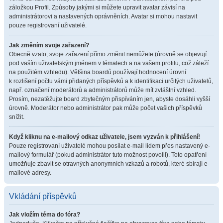
záložkou Profil. Způsoby jakými si můžete upravit avatar závisí na
administrátorovi a nastavených oprávněních. Avatar si mohou nastavit
pouze registrovaní uživatelé.
Jak změním svoje zařazení?
Obecně vzato, svoje zařazení přímo změnit nemůžete (úrovně se objevují
pod vaším uživatelským jménem v tématech a na vašem profilu, což záleží
na použitém vzhledu). Většina boardů používají hodnocení úrovní
k rozlišení počtu vámi přidaných příspěvků a k identifikaci určitých uživatelů,
např. označení moderátorů a administrátorů může mít zvláštní vzhled.
Prosím, nezatěžujte board zbytečným přispíváním jen, abyste dosáhli vyšší
úrovně. Moderátor nebo administrátor pak může počet vašich příspěvků
snížit.
Když kliknu na e-mailový odkaz uživatele, jsem vyzván k přihlášení!
Pouze registrovaní uživatelé mohou posílat e-mail lidem přes nastavený e-
mailový formulář (pokud administrátor tuto možnost povolil). Toto opatření
umožňuje zbavit se otravných anonymních vzkazů a robotů, které sbírají e-
mailové adresy.
Vkládání příspěvků
Jak vložím téma do fóra?