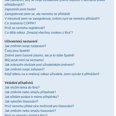
Jak zabráním, aby se moje uživatelské jméno objevilo v seznamu právě
přihlášených?
Zapomněl jsem heslo!
Zaregistroval jsem se, ale nemohu se přihlásit!
V minulosti jsem se zaregistroval, ovšem nyní se nemohu přihlásit?!
Co znamená COPPA?
Proč se nemohu registrovat?
Co dělá odkaz „Smazat všechny cookies z fóra“?
Uživatelská nastavení
Jak změním svoje nastavení?
Časy jsou špatně!
Změnil jsem časové pásmo, ale je to stále špatně!
Můj jazyk není na seznamu!
Jak zobrazím obrázek pod uživatelským jménem?
Jak změním svoje zařazení?
Když kliknu na e-mailový odkaz uživatele, jsem vyzván k přihlášení!
Vkládání příspěvků
Jak vložím téma do fóra?
Jak změním nebo smažu příspěvek?
Jak přidám podpis k mému příspěvku?
Jak vytvořím hlasování?
Proč nemohu přidat více možností pro hlasování?
Jak změním nebo smažu hlasování?
Proč se nemohu dostat k fóru?