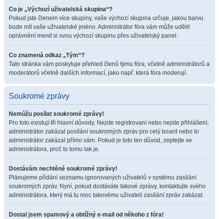
Co je „Výchozí uživatelská skupina“?
Pokud jste členem více skupiny, vaše výchozí skupina určuje, jakou barvu
bude mít vaše uživatelské jméno. Administrátor fóra vám může udělit
oprávnění menit si svou výchozí skupinu přes uživatelský panel.
Co znamená odkaz „Tým“?
Tato stránka vám poskytuje přehled členů týmu fóra, včetně administrátorů a
moderátorů včetně dalších informací, jako např. která fóra moderují.
Soukromé zprávy
Nemůžu posílat soukromé zprávy!
Pro toto existují tři hlavní důvody. Nejste registrovaní nebo nejste přihlášení,
administrátor zakázal posílání soukromých zpráv pro celý board nebo to
administrátor zakázal přímo vám. Pokud je toto ten důvod, zeptejte se
administrátora, proč to tomu tak je.
Dostávám nechtěné soukromé zprávy!
Plánujeme přidání seznamu ignorovaných uživatelů v systému zasílání
soukromých zpráv. Nyní, pokud dostáváte takové zprávy, kontaktujte svého
administrátora, který má tu moc takovému uživateli zasílání zpráv zakázat.
Dostal jsem spamový a obtížný e-mail od někoho z fóra!