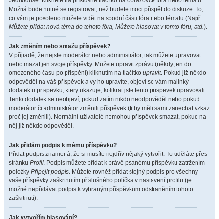
Jednoduše. Klikněte na příslušné tlačítko na obrazovce fóra nebo tématu.
Možná bude nutné se registrovat, než budete moci přispět do diskuze. To,
co vám je povoleno můžete vidět na spodní části fóra nebo tématu (Např.
Můžete přidat nová téma do tohoto fóra, Můžete hlasovat v tomto fóru, atd.
).
Jak změním nebo smažu příspěvek?
V případě, že nejste moderátor nebo administrátor, tak můžete upravovat
nebo mazat jen svoje příspěvky. Můžete upravit zprávu (někdy jen do
omezeného času po přispění) kliknutím na tlačítko
upravit
. Pokud již někdo
odpověděl na váš příspěvek a vy ho upravíte, objeví se vám malinký
dodatek u příspěvku, který ukazuje, kolikrát jste tento příspěvek upravovali.
Tento dodatek se neobjeví, pokud zatím nikdo neodpověděl nebo pokud
moderátor či administrátor změnili příspěvek (ti by měli sami zanechat vzkaz
proč jej změnili). Normální uživatelé nemohou příspěvek smazat, pokud na
něj již někdo odpověděl.
Jak přidám podpis k mému příspěvku?
Přidat podpis znamená, že si musíte nejdřív nějaký vytvořit. To uděláte přes
stránku
Profil
. Podpis můžete přidat k právě psanému příspěvku zatržením
položky
Připojit podpis
. Můžete rovněž přidat stejný podpis pro všechny
vaše příspěvky zaškrtnutím příslušného políčka v nastavení profilu (je
možné nepřidávat podpis k vybraným příspěvkům odstraněním tohoto
zaškrtnutí).
Jak vytvořím hlasování?