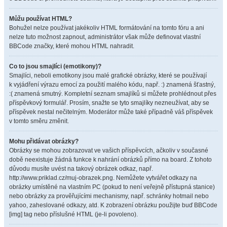
Můžu používat HTML?
Bohužel nelze používat jakékoliv HTML formátování na tomto fóru a ani
nelze tuto možnost zapnout, administrátor však může definovat vlastní
BBCode značky, které mohou HTML nahradit.
Co to jsou smajlíci (emotikony)?
Smajlíci, neboli emotikony jsou malé grafické obrázky, které se používají
k vyjádření výrazu emocí za použití malého kódu, např. :) znamená šťastný,
:( znamená smutný. Kompletní seznam smajlíků si můžete prohlédnout přes
příspěvkový formulář. Prosím, snažte se tyto smajlíky nezneužívat, aby se
příspěvek nestal nečitelným. Moderátor může také případně váš příspěvek
v tomto směru změnit.
Mohu přidávat obrázky?
Obrázky se mohou zobrazovat ve vašich příspěvcích, ačkoliv v současné
době neexistuje žádná funkce k nahrání obrázků přímo na board. Z tohoto
důvodu musíte uvést na takový obrázek odkaz, např.
http://www.priklad.cz/muj-obrazek.png. Nemůžete vytvářet odkazy na
obrázky umístěné na vlastním PC (pokud to není veřejně přístupná stanice)
nebo obrázky za prověřujícími mechanismy, např. schránky hotmail nebo
yahoo, zaheslované odkazy, atd. K zobrazení obrázku použijte buď BBCode
[img] tag nebo příslušné HTML (je-li povoleno).