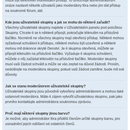
může být definován individuální přístup. To umožňuje administrátorům
snáze nastavit několik uživatelů jako moderátory fóra nebo jim dát přístup
na soukromé fórum, atd.
Kde jsou uživatelské skupiny a jak se mohu do některé zařadit?
Všechny uživatelské skupiny najdete v Uživatelském panelu pod položkou
Skupiny. Chcete-li se k některé připojit, pokračujte kliknutím na příslušné
tlačítko. Nicméně ne všechny skupiny mají otevřený přístup. Některé mohou
vyžadovat schválení k přístupu, některé mohou být uzavřené a některé
mohou mít dokonce skryté členství. Je-li skupina otevřená, můžete se
připojit kliknutím na příslušné tlačítko. Vyžaduje-li skupina schválení,
můžete o něj zažádat kliknutím na příslušné tlačítko. Moderátor skupiny
musí vaši žádost schválit a může se vás zeptat na důvod žádosti. Prosím,
nedotírejte na moderátora skupiny, pokud vaši žádost zamítne; bude mít své
důvody.
Jak se stanu moderátorem uživatelské skupiny?
Uživatelské skupiny jsou původně vytvořeny administrátorem a mohou také
ustanovit moderátora. Máte-li zájem vytvořit uživatelskou skupinu, pak jako
prvního kontaktujte administrátora soukromou zprávou.
Proč mají některé skupiny jinou barvu?
Je možné, aby administrátor fóra přidělil členům určité skupiny barvu, pro
usnadnění jejich odlišení od ostatních členů.