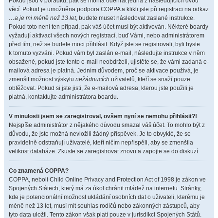
Pokud jsou v pořádku, pak se mohla odehrát jedna z následujících dvou
věcí. Pokud je umožněna podpora COPPA a klikli jste při registraci na odkaz
…a je mi méně než 13 let
, budete muset následovat zaslané instrukce.
Pokud toto není ten případ, pak váš účet musí být aktivován. Některé boardy
vyžadují aktivaci všech nových registrací, buď Vámi, nebo administrátorem
před tím, než se budete moci přihlásit. Když jste se registrovali, byli byste
k tomuto vyzváni. Pokud vám byl zaslán e-mail, následujte instrukce v něm
obsažené, pokud jste tento e-mail neobdrželi, ujistěte se, že vámi zadaná e-
mailová adresa je platná. Jedním důvodem, proč se aktivace používá, je
zmenšit možnost výskytu
nežádoucích
uživatelů, kteří se snaží pouze
obtěžovat. Pokud si jste jisti, že e-mailová adresa, kterou jste použili je
platná, kontaktujte administrátora boardu.
V minulosti jsem se zaregistroval, ovšem nyní se nemohu přihlásit?!
Nejspíše administrátor z nějakého důvodu smazal váš účet. To mohlo být z
důvodu, že jste možná nevložili žádný příspěvek. Je to obvyklé, že se
pravidelně odstraňují uživatelé, kteří ničím nepřispěli, aby se zmenšila
velikost databáze. Zkuste se zaregistrovat znovu a zapojte se do diskuzí.
Co znamená COPPA?
COPPA, neboli Child Online Privacy and Protection Act of 1998 je zákon ve
Spojených Státech, který má za úkol chránit mládež na internetu. Stránky,
kde je potencionální možnost ukládání osobních dat o uživateli, kterému je
méně než 13 let, musí mít souhlas rodičů nebo zákonných zástupců, aby
tyto data uložil. Tento zákon však platí pouze v jurisdikci Spojených Států.