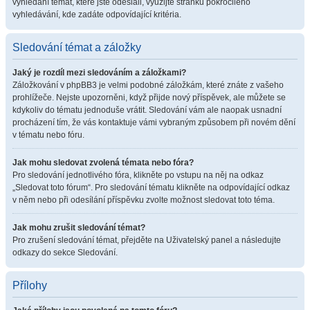
vyhledání témat, které jste odeslali, využijte stránku pokročilého
vyhledávání, kde zadáte odpovídající kritéria.
Sledování témat a záložky
Jaký je rozdíl mezi sledováním a záložkami?
Záložkování v phpBB3 je velmi podobné záložkám, které znáte z vašeho
prohlížeče. Nejste upozorněni, když přijde nový příspěvek, ale můžete se
kdykoliv do tématu jednoduše vrátit. Sledování vám ale naopak usnadní
procházení tím, že vás kontaktuje vámi vybraným způsobem při novém dění
v tématu nebo fóru.
Jak mohu sledovat zvolená témata nebo fóra?
Pro sledování jednotlivého fóra, klikněte po vstupu na něj na odkaz
„Sledovat toto fórum“. Pro sledování tématu klikněte na odpovídající odkaz
v něm nebo při odesílání příspěvku zvolte možnost sledovat toto téma.
Jak mohu zrušit sledování témat?
Pro zrušení sledování témat, přejděte na Uživatelský panel a následujte
odkazy do sekce Sledování.
Přílohy