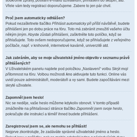
soukromé zprávy, posílání e-mailů uživatelům, přihlášení do skupin, atd.
Vřele vám tedy registraci doporučujeme. Zabere to jen pár chvil.
Proč jsem automaticky odhlášen?
Pokud nezaškrtnete tlačítko
Přihlásit automaticky při příští návštěvě
, budete
přihlášeni jen po dobu práce na fóru. Toto má zabránit zneužití vašeho účtu
někým jiným. Abyste zůstali přihlášeni, zaškrtněte toto políčko, když se
přihlašujete. Toto ovšem nedoporučujeme, když se přihlašujete z veřejného
počítače, např. v knihovně, internetové kavárně, univerzitě atd.
Jak zabráním, aby se moje uživatelské jméno objevilo v seznamu právě
přihlášených?
V Uživatelském panelu najdete pod položkou „Nastavení“ volbu
Skrýt moji
přítomnost na fóru
. Volbou možnosti
Ano
aktivujete tuto funkci. Online vás
uvidí pouze administrátoři, moderátoři a vy sami. Budete započítáváni mezi
skryté uživatele.
Zapomněl jsem heslo!
Nic se neděje, vaše heslo můžeme kdykoliv obnovit. V tomto případě
zmáčkněte na přihlašovací stránce tlačítko
Zapomněl jsem svoje heslo
,
pokračujte dle instrukcí a téměř ihned budete přihlášeni.
Zaregistroval jsem se, ale nemohu se přihlásit!
Nejprve zkontrolujte, že zadáváte správné uživatelské jméno a heslo.