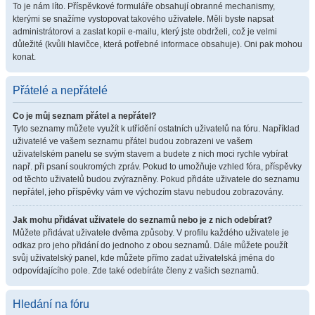
To je nám líto. Příspěvkové formuláře obsahují obranné mechanismy,
kterými se snažíme vystopovat takového uživatele. Měli byste napsat
administrátorovi a zaslat kopii e-mailu, který jste obdrželi, což je velmi
důležité (kvůli hlavičce, která potřebné informace obsahuje). Oni pak mohou
konat.
Přátelé a nepřátelé
Co je můj seznam přátel a nepřátel?
Tyto seznamy můžete využít k utřídění ostatních uživatelů na fóru. Například
uživatelé ve vašem seznamu přátel budou zobrazeni ve vašem
uživatelském panelu se svým stavem a budete z nich moci rychle vybírat
např. při psaní soukromých zpráv. Pokud to umožňuje vzhled fóra, příspěvky
od těchto uživatelů budou zvýrazněny. Pokud přidáte uživatele do seznamu
nepřátel, jeho příspěvky vám ve výchozím stavu nebudou zobrazovány.
Jak mohu přidávat uživatele do seznamů nebo je z nich odebírat?
Můžete přidávat uživatele dvěma způsoby. V profilu každého uživatele je
odkaz pro jeho přidání do jednoho z obou seznamů. Dále můžete použít
svůj uživatelský panel, kde můžete přímo zadat uživatelská jména do
odpovídajícího pole. Zde také odebíráte členy z vašich seznamů.
Hledání na fóru