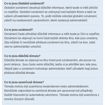
Co to jsou Globální oznámení?
Globální oznámení obsahují důležité informace, které byste si měli přečíst
co nejdříve. Globální oznámení se zobrazují nad každým fórem a také ve
vašem uživatelském panelu. To, jestli můžete odesílat globální oznámení,
záleží na nastavených oprávněních, které nastavují administrátoři.
Co to jsou oznámení?
Oznámení často přinášejí důležité informace a měli byste je číst co nejdříve.
Oznámení se objevují na horní části každé stránky fóra, kde jsou uvedeny.
Zda můžete či nemůžete přidávat oznámení do fóra, záleží na tom, zdali
vám to administrátor umožnil.
Co to jsou důležitá témata?
Důležitá témata se objevují na fóru hned pod oznámeními, ale pouze na
první stránce. Jsou často velmi důležitá, takže si je přečtěte tam, kde jsou.
Stejně jako u oznámení rozhoduje administrátor, kteří uživatelé mají právo
přidávat důležitá témata.
Co to jsou uzamčená témata?
Témata mohou být uzamčena moderátorem nebo administrátorem.
Nemůžete odpovídat na zamčená témata ani upravovat své příspěvky.
Každé hlasování je automaticky ukončeno. Témata mohou být uzamčena z
mnoha různých důvodů.