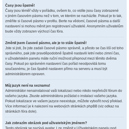
Časy jsou špatně!
Časy jsou téměř vždy v pořádku, ovšem to, co vidíte jsou časy zobrazené
v jiném časovém pásmu než v tom, ve kterém se nacházíte. Pokud je to tak,
změňte si časové pásmo v profilu. Berte na vědomí, časové pásma a další
nastavení si mohou měnit jen registrovaní uživatelé. Anonymním uživatelům
bude vždy zobrazen výchozí čas fóra.
Změnil jsem časové pásmo, ale je to stále špatně!
Jste si jisti, že jste zadali časové pásmo správně, a přesto se čas liší od toho
správného, pak jste pravděpodobně špatně nastavili letní nebo zimní čas,
v uživatelském panelu máte ruční možnost přepnout mezi těmito dvěma
časy. Pokud po správném nastavení čas pořád neodpovídá tomu
současnému, je čas špatně nastaven přímo na serveru a musí být
administrátorem opraven.
Můj jazyk není na seznamu!
Administrátor nenainstaloval vaši lokalizaci nebo nikdo nepřeložil fórum do
vašeho jazyka. Zkuste administrátora požádat o instalaci vašeho jazyka.
Pokud lokalizace ve vašem jazyce neexistuje, můžete vytvořit nový překlad.
Více informací je k nalezení na webových stránkách phpBB (viz odkaz na
stránkách fóra dole).
Jak zobrazím obrázek pod uživatelským jménem?
Tento obrázek se nazývá avatar. Lze změnit v Uživatelském panelu pod