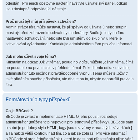
odeslání. Pro jejich opětovné načtení navštivte uživatelský panel, odkud
jsou dostupné odpovídající nástroje.
Proč musí být můj příspěvek schválen?
Administrátor fóra může nastavit, že příspěvky od uživatelů nebo skupin
musí být před zobrazením schváleny moderátory. Buďto je tedy na fóru
nastaveno schvalování, nebo jste byli umístěny do skupiny, u které je
schvalování vyžadováno. Kontaktujte administrátora fóra pro více informací.
Jak mohu oživit svoje téma?
Kliknutím na odkaz „Oživit téma“, pokud ho vidíte, můžete „oživit“ téma, čímž
ho posunete na první místo v přehledu témat. Pokud tento odkaz nevidíte,
administrátor tuto možnost pravděpodobně vypnul. Téma můžete „oživit“
také přidáním nového příspěvku, ale dbejte na to, abyste neporušili pravidla
fóra.
Formátování a typy příspěvků
Co je BBCode?
BBCode je zvláštní implementace HTML. O jeho použití rozhoduje
administrátor (můžete toto nepovolit pro jednotlivé příspěvky). BBCode sám
o sobě je podobný stylu HTML, tagy jsou uzavřeny v hranatých závorkách [
a ] a nabízí větší kontrolu nad tím, co a jak se zobrazí. Pro více informací
o BBCode si prohlédněte stránku, která je dostupná přes stránku přispívání.