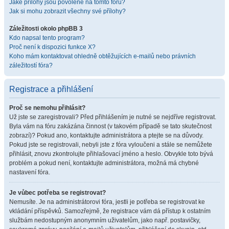
Jaké přílohy jsou povolené na tomto fóru?
Jak si mohu zobrazit všechny své přílohy?
Záležitosti okolo phpBB 3
Kdo napsal tento program?
Proč není k dispozici funkce X?
Koho mám kontaktovat ohledně obtěžujících e-mailů nebo právních
záležitostí fóra?
Registrace a přihlášení
Proč se nemohu přihlásit?
Už jste se zaregistrovali? Před přihlášením je nutné se nejdříve registrovat.
Byla vám na fóru zakázána činnost (v takovém případě se tato skutečnost
zobrazí)? Pokud ano, kontaktujte administrátora a ptejte se na důvody.
Pokud jste se registrovali, nebyli jste z fóra vyloučeni a stále se nemůžete
přihlásit, znovu zkontrolujte přihlašovací jméno a heslo. Obvykle toto bývá
problém a pokud není, kontaktujte administrátora, možná má chybné
nastavení fóra.
Je vůbec potřeba se registrovat?
Nemusíte. Je na administrátorovi fóra, jestli je potřeba se registrovat ke
vkládání příspěvků. Samozřejmě, že registrace vám dá přístup k ostatním
službám nedostupným anonymním uživatelům, jako např. postavičky,