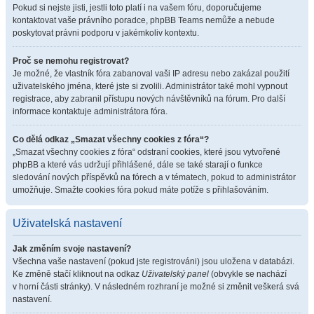
Pokud si nejste jisti, jestli toto platí i na vašem fóru, doporučujeme
kontaktovat vaše právního poradce, phpBB Teams nemůže a nebude
poskytovat právni podporu v jakémkoliv kontextu.
Proč se nemohu registrovat?
Je možné, že vlastník fóra zabanoval vaši IP adresu nebo zakázal použití
uživatelského jména, které jste si zvolili. Administrátor také mohl vypnout
registrace, aby zabranil přístupu nových návštěvníků na fórum. Pro další
informace kontaktuje administrátora fóra.
Co dělá odkaz „Smazat všechny cookies z fóra“?
„Smazat všechny cookies z fóra“ odstraní cookies, které jsou vytvořené
phpBB a které vás udržují přihlášené, dále se také starají o funkce
sledování nových příspěvků na fórech a v tématech, pokud to administrátor
umožňuje. Smažte cookies fóra pokud máte potíže s přihlašováním.
Uživatelská nastavení
Jak změním svoje nastavení?
Všechna vaše nastavení (pokud jste registrováni) jsou uložena v databázi.
Ke změně stačí kliknout na odkaz
Uživatelský panel
(obvykle se nachází
v horní části stránky). V následném rozhraní je možné si změnit veškerá svá
nastavení.