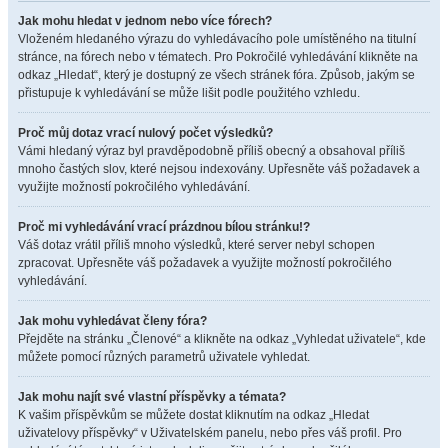
Jak mohu hledat v jednom nebo více fórech?
Vloženém hledaného výrazu do vyhledávacího pole umístěného na titulní
stránce, na fórech nebo v tématech. Pro Pokročilé vyhledávání klikněte na
odkaz „Hledat“, který je dostupný ze všech stránek fóra. Způsob, jakým se
přistupuje k vyhledávání se může lišit podle použitého vzhledu.
Proč můj dotaz vrací nulový počet výsledků?
Vámi hledaný výraz byl pravděpodobně příliš obecný a obsahoval příliš
mnoho častých slov, které nejsou indexovány. Upřesněte váš požadavek a
využijte možností pokročilého vyhledávání.
Proč mi vyhledávání vrací prázdnou bílou stránku!?
Váš dotaz vrátil příliš mnoho výsledků, které server nebyl schopen
zpracovat. Upřesněte váš požadavek a využijte možností pokročilého
vyhledávání.
Jak mohu vyhledávat členy fóra?
Přejděte na stránku „Členové“ a klikněte na odkaz „Vyhledat uživatele“, kde
můžete pomocí různých parametrů uživatele vyhledat.
Jak mohu najít své vlastní příspěvky a témata?
K vašim příspěvkům se můžete dostat kliknutím na odkaz „Hledat
uživatelovy příspěvky“ v Uživatelském panelu, nebo přes váš profil. Pro