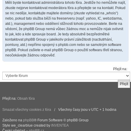
Měli byste kontaktovat administrátora tohoto fóra. Jestliže ho nemůžete najít,
zkuste nejprve kontaktovat moderátora fóra a přeptejte se na kontakt. Pokud
se nic neděje, kontaktujte majitele domény (zkuste vyhledat na „whois“)
nebo, pokud tato služba běží na freeserveru (např. yahoo, IC, webzdarma,
atd.), management nebo oddělení stížností tohoto provozovatele. Berte na
vědomí, že phpBB Group nemá vůbec žádnou moc a nemůže nijak ovlivnit
to jak, kdo a kde spravuje board. Je tedy absolutně bezpředmětné
kontaktovat phpBB Group v jakékoliv právní záležitosti (nactiutrhání,
pomluvy, atd.) nepřímo spojený s phpbb.com nebo se samotným software
phpBB. Pokud zašlete e-mail phpBB Group o použití softwaru třetí stranou,
neočekávejte žádnou odpověď.
Přejít na:
Přejít na:
Obsah fóra
Smazat všechny cookies z fóra
Všechny časy jsou v UTC + 1 hodina
Založeno na
phpBB
® Forum Software © phpBB Group
Style we_clearblue created by
INVENTEA
Český překlad –
phpBB.cz