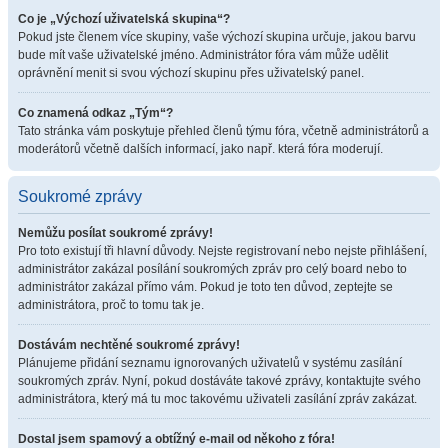
Co je „Výchozí uživatelská skupina“?
Pokud jste členem více skupiny, vaše výchozí skupina určuje, jakou barvu
bude mít vaše uživatelské jméno. Administrátor fóra vám může udělit
oprávnění menit si svou výchozí skupinu přes uživatelský panel.
Co znamená odkaz „Tým“?
Tato stránka vám poskytuje přehled členů týmu fóra, včetně administrátorů a
moderátorů včetně dalších informací, jako např. která fóra moderují.
Soukromé zprávy
Nemůžu posílat soukromé zprávy!
Pro toto existují tři hlavní důvody. Nejste registrovaní nebo nejste přihlášení,
administrátor zakázal posílání soukromých zpráv pro celý board nebo to
administrátor zakázal přímo vám. Pokud je toto ten důvod, zeptejte se
administrátora, proč to tomu tak je.
Dostávám nechtěné soukromé zprávy!
Plánujeme přidání seznamu ignorovaných uživatelů v systému zasílání
soukromých zpráv. Nyní, pokud dostáváte takové zprávy, kontaktujte svého
administrátora, který má tu moc takovému uživateli zasílání zpráv zakázat.
Dostal jsem spamový a obtížný e-mail od někoho z fóra!