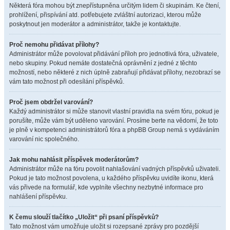
Některá fóra mohou být znepřístupněna určitým lidem či skupinám. Ke čtení,
prohlížení, přispívání atd. potřebujete zvláštní autorizaci, kterou může
poskytnout jen moderátor a administrátor, takže je kontaktujte.
Proč nemohu přidávat přílohy?
Administrátor může povolovat přidávání příloh pro jednotlivá fóra, uživatele,
nebo skupiny. Pokud nemáte dostatečná oprávnění z jedné z těchto
možností, nebo některé z nich úplně zabraňují přidávat přílohy, nezobrazí se
vám tato možnost při odesílání příspěvků.
Proč jsem obdržel varování?
Každý administrátor si může stanovit vlastní pravidla na svém fóru, pokud je
porušíte, může vám být uděleno varování. Prosíme berte na vědomí, že toto
je plně v kompetenci administrátorů fóra a phpBB Group nemá s vydáváním
varování nic společného.
Jak mohu nahlásit příspěvek moderátorům?
Administrátor může na fóru povolit nahlašování vadných příspěvků uživateli.
Pokud je tato možnost povolena, u každého příspěvku uvidíte ikonu, která
vás přivede na formulář, kde vyplníte všechny nezbytné informace pro
nahlášení příspěvku.
K čemu slouží tlačítko „Uložit“ při psaní příspěvků?
Tato možnost vám umožňuje uložit si rozepsané zprávy pro pozdější