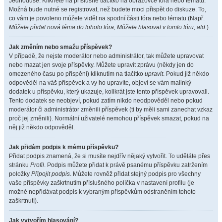
Jednoduše. Klikněte na příslušné tlačítko na obrazovce fóra nebo tématu.
Možná bude nutné se registrovat, než budete moci přispět do diskuze. To,
co vám je povoleno můžete vidět na spodní části fóra nebo tématu (Např.
Můžete přidat nová téma do tohoto fóra, Můžete hlasovat v tomto fóru, atd.
).
Jak změním nebo smažu příspěvek?
V případě, že nejste moderátor nebo administrátor, tak můžete upravovat
nebo mazat jen svoje příspěvky. Můžete upravit zprávu (někdy jen do
omezeného času po přispění) kliknutím na tlačítko
upravit
. Pokud již někdo
odpověděl na váš příspěvek a vy ho upravíte, objeví se vám malinký
dodatek u příspěvku, který ukazuje, kolikrát jste tento příspěvek upravovali.
Tento dodatek se neobjeví, pokud zatím nikdo neodpověděl nebo pokud
moderátor či administrátor změnili příspěvek (ti by měli sami zanechat vzkaz
proč jej změnili). Normální uživatelé nemohou příspěvek smazat, pokud na
něj již někdo odpověděl.
Jak přidám podpis k mému příspěvku?
Přidat podpis znamená, že si musíte nejdřív nějaký vytvořit. To uděláte přes
stránku
Profil
. Podpis můžete přidat k právě psanému příspěvku zatržením
položky
Připojit podpis
. Můžete rovněž přidat stejný podpis pro všechny
vaše příspěvky zaškrtnutím příslušného políčka v nastavení profilu (je
možné nepřidávat podpis k vybraným příspěvkům odstraněním tohoto
zaškrtnutí).
Jak vytvořím hlasování?