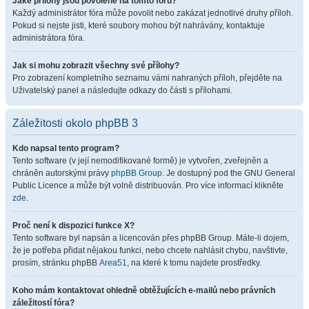
Jaké přílohy jsou povolené na tomto fóru?
Každý administrátor fóra může povolit nebo zakázat jednotlivé druhy příloh.
Pokud si nejste jisti, které soubory mohou být nahrávány, kontaktuje
administrátora fóra.
Jak si mohu zobrazit všechny své přílohy?
Pro zobrazení kompletního seznamu vámi nahraných příloh, přejděte na
Uživatelský panel a následujte odkazy do části s přílohami.
Záležitosti okolo phpBB 3
Kdo napsal tento program?
Tento software (v její nemodifikované formě) je vytvořen, zveřejněn a
chráněn autorskými právy
phpBB Group
. Je dostupný pod the GNU General
Public Licence a může být volně distribuován. Pro více informací klikněte
zde
.
Proč není k dispozici funkce X?
Tento software byl napsán a licencován přes phpBB Group. Máte-li dojem,
že je potřeba přidat nějakou funkci, nebo chcete nahlásit chybu, navštivte,
prosím, stránku phpBB
Area51
, na které k tomu najdete prostředky.
Koho mám kontaktovat ohledně obtěžujících e-mailů nebo právních
záležitostí fóra?