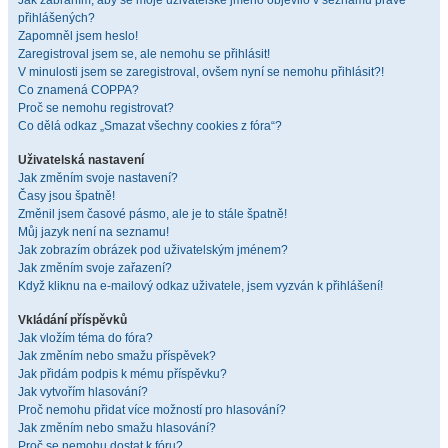
Jak zabráním, aby se moje uživatelské jméno objevilo v seznamu právě
přihlášených?
Zapomněl jsem heslo!
Zaregistroval jsem se, ale nemohu se přihlásit!
V minulosti jsem se zaregistroval, ovšem nyní se nemohu přihlásit?!
Co znamená COPPA?
Proč se nemohu registrovat?
Co dělá odkaz „Smazat všechny cookies z fóra“?
Uživatelská nastavení
Jak změním svoje nastavení?
Časy jsou špatně!
Změnil jsem časové pásmo, ale je to stále špatně!
Můj jazyk není na seznamu!
Jak zobrazím obrázek pod uživatelským jménem?
Jak změním svoje zařazení?
Když kliknu na e-mailový odkaz uživatele, jsem vyzván k přihlášení!
Vkládání příspěvků
Jak vložím téma do fóra?
Jak změním nebo smažu příspěvek?
Jak přidám podpis k mému příspěvku?
Jak vytvořím hlasování?
Proč nemohu přidat více možností pro hlasování?
Jak změním nebo smažu hlasování?
Proč se nemohu dostat k fóru?