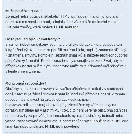
Můžu používat HTML?
Bohužel nelze používat jakékoliv HTML formátování na tomto fóru a ani
nelze tuto možnost zapnout, administrátor však může definovat vlastní
BBCode značky, které mohou HTML nahradit.
Co to jsou smajlíci (emotikony)?
Smajlíci, neboli emotikony jsou malé grafické obrázky, které se používají
k vyjádření výrazu emocí za použití malého kódu, např. :) znamená šťastný,
:( znamená smutný. Kompletní seznam smajlíků si můžete prohlédnout přes
příspěvkový formulář. Prosím, snažte se tyto smajlíky nezneužívat, aby se
příspěvek nestal nečitelným. Moderátor může také případně váš příspěvek
v tomto směru změnit.
Mohu přidávat obrázky?
Obrázky se mohou zobrazovat ve vašich příspěvcích, ačkoliv v současné
době neexistuje žádná funkce k nahrání obrázků přímo na board. Z tohoto
důvodu musíte uvést na takový obrázek odkaz, např.
http://www.priklad.cz/muj-obrazek.png. Nemůžete vytvářet odkazy na
obrázky umístěné na vlastním PC (pokud to není veřejně přístupná stanice)
nebo obrázky za prověřujícími mechanismy, např. schránky hotmail nebo
yahoo, zaheslované odkazy, atd. K zobrazení obrázku použijte buď BBCode
[img] tag nebo příslušné HTML (je-li povoleno).