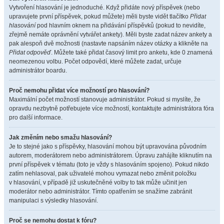
Vytvoření hlasování je jednoduché. Když přidáte nový příspěvek (nebo
upravujete první příspěvek, pokud můžete) měli byste vidět tlačítko
Přidat
hlasování
pod hlavním oknem na přidávání příspěvků (pokud to nevidíte,
zřejmě nemáte oprávnění vytvářet ankety). Měli byste zadat název ankety a
pak alespoň dvě možnosti (nastavte napsáním název otázky a klikněte na
Přidat odpověď
. Můžete také přidat časový limit pro anketu, kde 0 znamená
neomezenou volbu. Počet odpovědí, které můžete zadat, určuje
administrátor boardu.
Proč nemohu přidat více možností pro hlasování?
Maximální počet možností stanovuje administrátor. Pokud si myslíte, že
opravdu nezbytně potřebujete více možností, kontaktujte administrátora fóra
pro další informace.
Jak změním nebo smažu hlasování?
Je to stejné jako s příspěvky, hlasování mohou být upravována původním
autorem, moderátorem nebo administrátorem. Úpravu zahájíte kliknutím na
první příspěvek v tématu (toto je vždy s hlasováním spojeno). Pokud nikdo
zatím nehlasoval, pak uživatelé mohou vymazat nebo změnit položku
v hlasování, v případě již uskutečněné volby to tak může učinit jen
moderátor nebo administrátor. Tímto opatřením se snažíme zabránit
manipulaci s výsledky hlasování.
Proč se nemohu dostat k fóru?