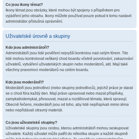
Co jsou ikony témat?
Ikony témat jsou obrázky, které mohou být spojeny s příspěvkem pro
vyjádření jeho obsahu. Ikony můžete používat pouze pokud k tomu nastavil
administrátor příslušná oprávnění.
Uživatelské úrovně a skupiny
Kdo jsou administrátoři?
Administrátoři jsou lidé pověření nejvyšší kontrolou nad celým fórem. Tito
lidé mohou kontrolovat veškerý chod boardu včetně povolování, zakazování
uživatelů, vytváření uživatelských skupin nebo moderátorů, atd. Mají také
všechny pravomoci moderátorů na celém boardu.
Kdo jsou moderátoři?
Moderátoři jsou jednotlivci (nebo skupiny jednotlivců), jejichž práce je starat
se o chod fóra každý den. Mají právo upravovat nebo mazat příspěvky,
zamykat/odemykat, přesouvat, mazat a rozdělovat témata, která spravují.
Obecně řečeno, moderátoři jsou od toho, aby lidé nepřispívali
mimo téma
nebo nepřidávali otravný materiál.
Co jsou uživatelské skupiny?
Uživatelské skupiny jsou cestou, kterou administrátoři mohou seskupovat
uživatele. Každý uživatel může patřit do několika skupin a každé skupině