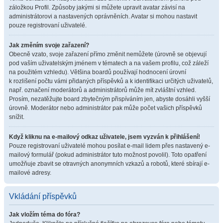
záložkou Profil. Způsoby jakými si můžete upravit avatar závisí na
administrátorovi a nastavených oprávněních. Avatar si mohou nastavit
pouze registrovaní uživatelé.
Jak změním svoje zařazení?
Obecně vzato, svoje zařazení přímo změnit nemůžete (úrovně se objevují
pod vaším uživatelským jménem v tématech a na vašem profilu, což záleží
na použitém vzhledu). Většina boardů používají hodnocení úrovní
k rozlišení počtu vámi přidaných příspěvků a k identifikaci určitých uživatelů,
např. označení moderátorů a administrátorů může mít zvláštní vzhled.
Prosím, nezatěžujte board zbytečným přispíváním jen, abyste dosáhli vyšší
úrovně. Moderátor nebo administrátor pak může počet vašich příspěvků
snížit.
Když kliknu na e-mailový odkaz uživatele, jsem vyzván k přihlášení!
Pouze registrovaní uživatelé mohou posílat e-mail lidem přes nastavený e-
mailový formulář (pokud administrátor tuto možnost povolil). Toto opatření
umožňuje zbavit se otravných anonymních vzkazů a robotů, které sbírají e-
mailové adresy.
Vkládání příspěvků
Jak vložím téma do fóra?