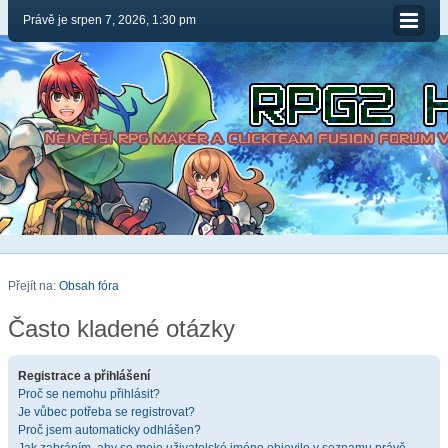
Právě je srpen 7, 2026, 1:30 pm
Přejít na:
Obsah fóra
Často kladené otázky
Registrace a přihlášení
Proč se nemohu přihlásit?
Je vůbec potřeba se registrovat?
Proč jsem automaticky odhlášen?