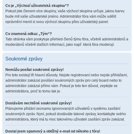
Co je „Výchozí uživatelská skupina“?
Pokud jste členem více skupiny, vaše výchozí skupina určuje, jakou barvu
bude mít vaše uživatelské jméno. Administrátor fóra vám může udělit
oprávnění menit si svou výchozí skupinu přes uživatelský panel.
Co znamená odkaz „Tým“?
Tato stránka vám poskytuje přehled členů týmu fóra, včetně administrátorů a
moderátorů včetně dalších informací, jako např. která fóra moderují.
Soukromé zprávy
Nemůžu posílat soukromé zprávy!
Pro toto existují tři hlavní důvody. Nejste registrovaní nebo nejste přihlášení,
administrátor zakázal posílání soukromých zpráv pro celý board nebo to
administrátor zakázal přímo vám. Pokud je toto ten důvod, zeptejte se
administrátora, proč to tomu tak je.
Dostávám nechtěné soukromé zprávy!
Plánujeme přidání seznamu ignorovaných uživatelů v systému zasílání
soukromých zpráv. Nyní, pokud dostáváte takové zprávy, kontaktujte svého
administrátora, který má tu moc takovému uživateli zasílání zpráv zakázat.
Dostal jsem spamový a obtížný e-mail od někoho z fóra!