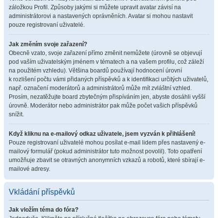
záložkou Profil. Způsoby jakými si můžete upravit avatar závisí na
administrátorovi a nastavených oprávněních. Avatar si mohou nastavit
pouze registrovaní uživatelé.
Jak změním svoje zařazení?
Obecně vzato, svoje zařazení přímo změnit nemůžete (úrovně se objevují
pod vaším uživatelským jménem v tématech a na vašem profilu, což záleží
na použitém vzhledu). Většina boardů používají hodnocení úrovní
k rozlišení počtu vámi přidaných příspěvků a k identifikaci určitých uživatelů,
např. označení moderátorů a administrátorů může mít zvláštní vzhled.
Prosím, nezatěžujte board zbytečným přispíváním jen, abyste dosáhli vyšší
úrovně. Moderátor nebo administrátor pak může počet vašich příspěvků
snížit.
Když kliknu na e-mailový odkaz uživatele, jsem vyzván k přihlášení!
Pouze registrovaní uživatelé mohou posílat e-mail lidem přes nastavený e-
mailový formulář (pokud administrátor tuto možnost povolil). Toto opatření
umožňuje zbavit se otravných anonymních vzkazů a robotů, které sbírají e-
mailové adresy.
Vkládání příspěvků
Jak vložím téma do fóra?