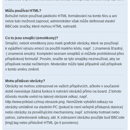
Můžu používat HTML?
Bohužel nelze používat jakékoliv HTML formátování na tomto fóru a ani
nelze tuto možnost zapnout, administrátor však může definovat vlastní
BBCode značky, které mohou HTML nahradit.
Co to jsou smajlíci (emotikony)?
Smajlíci, neboli emotikony jsou malé grafické obrázky, které se používají
k vyjádření výrazu emocí za použití malého kódu, např. :) znamená šťastný,
:( znamená smutný. Kompletní seznam smajlíků si můžete prohlédnout přes
příspěvkový formulář. Prosím, snažte se tyto smajlíky nezneužívat, aby se
příspěvek nestal nečitelným. Moderátor může také případně váš příspěvek
v tomto směru změnit.
Mohu přidávat obrázky?
Obrázky se mohou zobrazovat ve vašich příspěvcích, ačkoliv v současné
době neexistuje žádná funkce k nahrání obrázků přímo na board. Z tohoto
důvodu musíte uvést na takový obrázek odkaz, např.
http://www.priklad.cz/muj-obrazek.png. Nemůžete vytvářet odkazy na
obrázky umístěné na vlastním PC (pokud to není veřejně přístupná stanice)
nebo obrázky za prověřujícími mechanismy, např. schránky hotmail nebo
yahoo, zaheslované odkazy, atd. K zobrazení obrázku použijte buď BBCode
[img] tag nebo příslušné HTML (je-li povoleno).