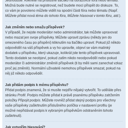
Jednoduše. Klikněte na příslušné tlačítko na obrazovce fóra nebo tématu.
Možná bude nutné se registrovat, než budete moci přispět do diskuze. To,
co vám je povoleno můžete vidět na spodní části fóra nebo tématu (Např.
Můžete přidat nová téma do tohoto fóra, Můžete hlasovat v tomto fóru, atd.
).
Jak změním nebo smažu příspěvek?
V případě, že nejste moderátor nebo administrátor, tak můžete upravovat
nebo mazat jen svoje příspěvky. Můžete upravit zprávu (někdy jen do
omezeného času po přispění) kliknutím na tlačítko
upravit
. Pokud již někdo
odpověděl na váš příspěvek a vy ho upravíte, objeví se vám malinký
dodatek u příspěvku, který ukazuje, kolikrát jste tento příspěvek upravovali.
Tento dodatek se neobjeví, pokud zatím nikdo neodpověděl nebo pokud
moderátor či administrátor změnili příspěvek (ti by měli sami zanechat vzkaz
proč jej změnili). Normální uživatelé nemohou příspěvek smazat, pokud na
něj již někdo odpověděl.
Jak přidám podpis k mému příspěvku?
Přidat podpis znamená, že si musíte nejdřív nějaký vytvořit. To uděláte přes
stránku
Profil
. Podpis můžete přidat k právě psanému příspěvku zatržením
položky
Připojit podpis
. Můžete rovněž přidat stejný podpis pro všechny
vaše příspěvky zaškrtnutím příslušného políčka v nastavení profilu (je
možné nepřidávat podpis k vybraným příspěvkům odstraněním tohoto
zaškrtnutí).
Jak vytvořím hlasování?