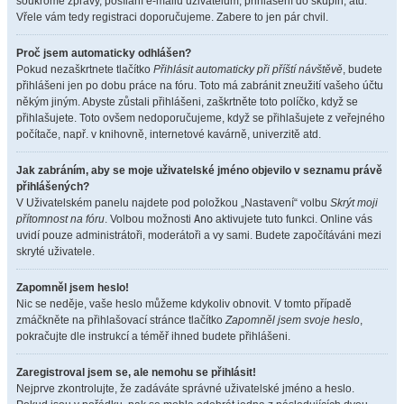
soukromé zprávy, posílání e-mailů uživatelům, přihlášení do skupin, atd.
Vřele vám tedy registraci doporučujeme. Zabere to jen pár chvil.
Proč jsem automaticky odhlášen?
Pokud nezaškrtnete tlačítko
Přihlásit automaticky při příští návštěvě
, budete
přihlášeni jen po dobu práce na fóru. Toto má zabránit zneužití vašeho účtu
někým jiným. Abyste zůstali přihlášeni, zaškrtněte toto políčko, když se
přihlašujete. Toto ovšem nedoporučujeme, když se přihlašujete z veřejného
počítače, např. v knihovně, internetové kavárně, univerzitě atd.
Jak zabráním, aby se moje uživatelské jméno objevilo v seznamu právě
přihlášených?
V Uživatelském panelu najdete pod položkou „Nastavení“ volbu
Skrýt moji
přítomnost na fóru
. Volbou možnosti
Ano
aktivujete tuto funkci. Online vás
uvidí pouze administrátoři, moderátoři a vy sami. Budete započítáváni mezi
skryté uživatele.
Zapomněl jsem heslo!
Nic se neděje, vaše heslo můžeme kdykoliv obnovit. V tomto případě
zmáčkněte na přihlašovací stránce tlačítko
Zapomněl jsem svoje heslo
,
pokračujte dle instrukcí a téměř ihned budete přihlášeni.
Zaregistroval jsem se, ale nemohu se přihlásit!
Nejprve zkontrolujte, že zadáváte správné uživatelské jméno a heslo.