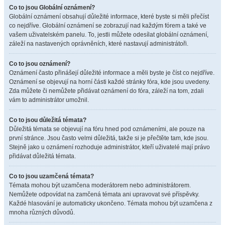
Co to jsou Globální oznámení?
Globální oznámení obsahují důležité informace, které byste si měli přečíst
co nejdříve. Globální oznámení se zobrazují nad každým fórem a také ve
vašem uživatelském panelu. To, jestli můžete odesílat globální oznámení,
záleží na nastavených oprávněních, které nastavují administrátoři.
Co to jsou oznámení?
Oznámení často přinášejí důležité informace a měli byste je číst co nejdříve.
Oznámení se objevují na horní části každé stránky fóra, kde jsou uvedeny.
Zda můžete či nemůžete přidávat oznámení do fóra, záleží na tom, zdali
vám to administrátor umožnil.
Co to jsou důležitá témata?
Důležitá témata se objevují na fóru hned pod oznámeními, ale pouze na
první stránce. Jsou často velmi důležitá, takže si je přečtěte tam, kde jsou.
Stejně jako u oznámení rozhoduje administrátor, kteří uživatelé mají právo
přidávat důležitá témata.
Co to jsou uzamčená témata?
Témata mohou být uzamčena moderátorem nebo administrátorem.
Nemůžete odpovídat na zamčená témata ani upravovat své příspěvky.
Každé hlasování je automaticky ukončeno. Témata mohou být uzamčena z
mnoha různých důvodů.