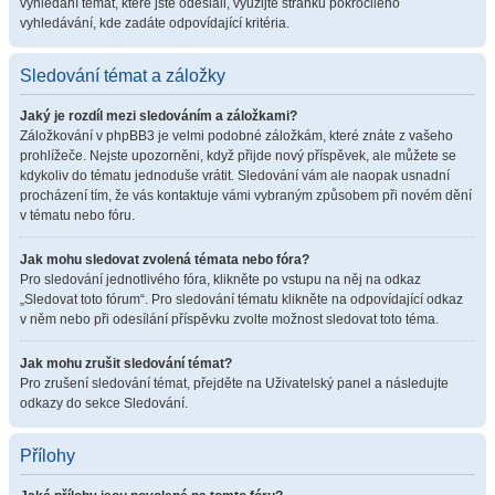
vyhledání témat, které jste odeslali, využijte stránku pokročilého
vyhledávání, kde zadáte odpovídající kritéria.
Sledování témat a záložky
Jaký je rozdíl mezi sledováním a záložkami?
Záložkování v phpBB3 je velmi podobné záložkám, které znáte z vašeho
prohlížeče. Nejste upozorněni, když přijde nový příspěvek, ale můžete se
kdykoliv do tématu jednoduše vrátit. Sledování vám ale naopak usnadní
procházení tím, že vás kontaktuje vámi vybraným způsobem při novém dění
v tématu nebo fóru.
Jak mohu sledovat zvolená témata nebo fóra?
Pro sledování jednotlivého fóra, klikněte po vstupu na něj na odkaz
„Sledovat toto fórum“. Pro sledování tématu klikněte na odpovídající odkaz
v něm nebo při odesílání příspěvku zvolte možnost sledovat toto téma.
Jak mohu zrušit sledování témat?
Pro zrušení sledování témat, přejděte na Uživatelský panel a následujte
odkazy do sekce Sledování.
Přílohy