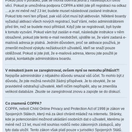
Pokud jsou v pořádku, pak se mohla odehrát jedna z následujících dvou
věcí. Pokud je umožněna podpora COPPA a klikli jste při registraci na odkaz
…a je mi méně než 13 let
, budete muset následovat zaslané instrukce.
Pokud toto není ten případ, pak váš účet musí být aktivován. Některé boardy
vyžadují aktivaci všech nových registrací, buď Vámi, nebo administrátorem
před tím, než se budete moci přihlásit. Když jste se registrovali, byli byste
k tomuto vyzváni. Pokud vám byl zaslán e-mail, následujte instrukce v něm
obsažené, pokud jste tento e-mail neobdrželi, ujistěte se, že vámi zadaná e-
mailová adresa je platná. Jedním důvodem, proč se aktivace používá, je
zmenšit možnost výskytu
nežádoucích
uživatelů, kteří se snaží pouze
obtěžovat. Pokud si jste jisti, že e-mailová adresa, kterou jste použili je
platná, kontaktujte administrátora boardu.
V minulosti jsem se zaregistroval, ovšem nyní se nemohu přihlásit?!
Nejspíše administrátor z nějakého důvodu smazal váš účet. To mohlo být z
důvodu, že jste možná nevložili žádný příspěvek. Je to obvyklé, že se
pravidelně odstraňují uživatelé, kteří ničím nepřispěli, aby se zmenšila
velikost databáze. Zkuste se zaregistrovat znovu a zapojte se do diskuzí.
Co znamená COPPA?
COPPA, neboli Child Online Privacy and Protection Act of 1998 je zákon ve
Spojených Státech, který má za úkol chránit mládež na internetu. Stránky,
kde je potencionální možnost ukládání osobních dat o uživateli, kterému je
méně než 13 let, musí mít souhlas rodičů nebo zákonných zástupců, aby
tyto data uložil. Tento zákon však platí pouze v jurisdikci Spojených Států.