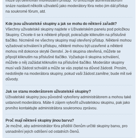
může být definován individuální přístup. To umožňuje administrátorům
snáze nastavit několik uživatelů jako moderátory fóra nebo jim dát přístup
na soukromé fórum, atd.
Kde jsou uživatelské skupiny a jak se mohu do některé zařadit?
Všechny uživatelské skupiny najdete v Uživatelském panelu pod položkou
Skupiny. Chcete-li se k některé připojit, pokračujte kliknutím na příslušné
tlačítko. Nicméně ne všechny skupiny mají otevřený přístup. Některé mohou
vyžadovat schválení k přístupu, některé mohou být uzavřené a některé
mohou mít dokonce skryté členství. Je-li skupina otevřená, můžete se
připojit kliknutím na příslušné tlačítko. Vyžaduje-li skupina schválení,
můžete o něj zažádat kliknutím na příslušné tlačítko. Moderátor skupiny
musí vaši žádost schválit a může se vás zeptat na důvod žádosti. Prosím,
nedotírejte na moderátora skupiny, pokud vaši žádost zamítne; bude mít své
důvody.
Jak se stanu moderátorem uživatelské skupiny?
Uživatelské skupiny jsou původně vytvořeny administrátorem a mohou také
ustanovit moderátora. Máte-li zájem vytvořit uživatelskou skupinu, pak jako
prvního kontaktujte administrátora soukromou zprávou.
Proč mají některé skupiny jinou barvu?
Je možné, aby administrátor fóra přidělil členům určité skupiny barvu, pro
usnadnění jejich odlišení od ostatních členů.