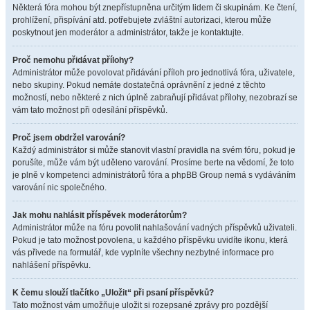
Některá fóra mohou být znepřístupněna určitým lidem či skupinám. Ke čtení,
prohlížení, přispívání atd. potřebujete zvláštní autorizaci, kterou může
poskytnout jen moderátor a administrátor, takže je kontaktujte.
Proč nemohu přidávat přílohy?
Administrátor může povolovat přidávání příloh pro jednotlivá fóra, uživatele,
nebo skupiny. Pokud nemáte dostatečná oprávnění z jedné z těchto
možností, nebo některé z nich úplně zabraňují přidávat přílohy, nezobrazí se
vám tato možnost při odesílání příspěvků.
Proč jsem obdržel varování?
Každý administrátor si může stanovit vlastní pravidla na svém fóru, pokud je
porušíte, může vám být uděleno varování. Prosíme berte na vědomí, že toto
je plně v kompetenci administrátorů fóra a phpBB Group nemá s vydáváním
varování nic společného.
Jak mohu nahlásit příspěvek moderátorům?
Administrátor může na fóru povolit nahlašování vadných příspěvků uživateli.
Pokud je tato možnost povolena, u každého příspěvku uvidíte ikonu, která
vás přivede na formulář, kde vyplníte všechny nezbytné informace pro
nahlášení příspěvku.
K čemu slouží tlačítko „Uložit“ při psaní příspěvků?
Tato možnost vám umožňuje uložit si rozepsané zprávy pro pozdější