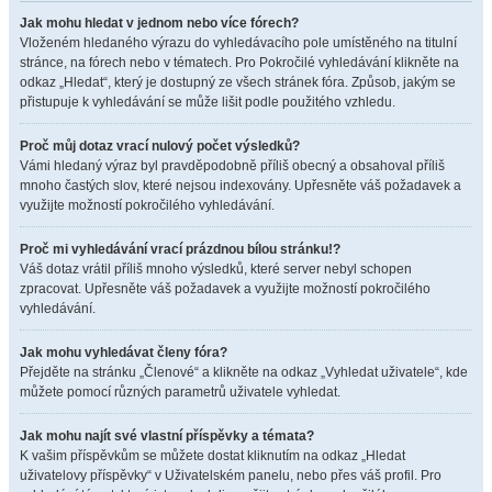
Jak mohu hledat v jednom nebo více fórech?
Vloženém hledaného výrazu do vyhledávacího pole umístěného na titulní
stránce, na fórech nebo v tématech. Pro Pokročilé vyhledávání klikněte na
odkaz „Hledat“, který je dostupný ze všech stránek fóra. Způsob, jakým se
přistupuje k vyhledávání se může lišit podle použitého vzhledu.
Proč můj dotaz vrací nulový počet výsledků?
Vámi hledaný výraz byl pravděpodobně příliš obecný a obsahoval příliš
mnoho častých slov, které nejsou indexovány. Upřesněte váš požadavek a
využijte možností pokročilého vyhledávání.
Proč mi vyhledávání vrací prázdnou bílou stránku!?
Váš dotaz vrátil příliš mnoho výsledků, které server nebyl schopen
zpracovat. Upřesněte váš požadavek a využijte možností pokročilého
vyhledávání.
Jak mohu vyhledávat členy fóra?
Přejděte na stránku „Členové“ a klikněte na odkaz „Vyhledat uživatele“, kde
můžete pomocí různých parametrů uživatele vyhledat.
Jak mohu najít své vlastní příspěvky a témata?
K vašim příspěvkům se můžete dostat kliknutím na odkaz „Hledat
uživatelovy příspěvky“ v Uživatelském panelu, nebo přes váš profil. Pro