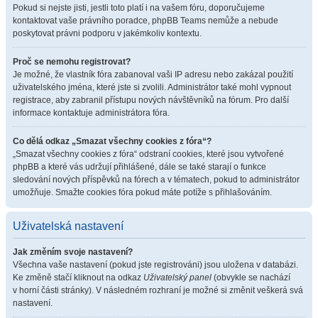
Pokud si nejste jisti, jestli toto platí i na vašem fóru, doporučujeme
kontaktovat vaše právního poradce, phpBB Teams nemůže a nebude
poskytovat právni podporu v jakémkoliv kontextu.
Proč se nemohu registrovat?
Je možné, že vlastník fóra zabanoval vaši IP adresu nebo zakázal použití
uživatelského jména, které jste si zvolili. Administrátor také mohl vypnout
registrace, aby zabranil přístupu nových návštěvníků na fórum. Pro další
informace kontaktuje administrátora fóra.
Co dělá odkaz „Smazat všechny cookies z fóra“?
„Smazat všechny cookies z fóra“ odstraní cookies, které jsou vytvořené
phpBB a které vás udržují přihlášené, dále se také starají o funkce
sledování nových příspěvků na fórech a v tématech, pokud to administrátor
umožňuje. Smažte cookies fóra pokud máte potíže s přihlašováním.
Uživatelská nastavení
Jak změním svoje nastavení?
Všechna vaše nastavení (pokud jste registrováni) jsou uložena v databázi.
Ke změně stačí kliknout na odkaz
Uživatelský panel
(obvykle se nachází
v horní části stránky). V následném rozhraní je možné si změnit veškerá svá
nastavení.