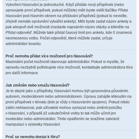
Vytvoření hlasování je jednoduché. Když přidáte nový příspěvek (nebo
upravujete první příspěvek, pokud můžete) měli byste vidět tlačítko
Přidat
hlasování
pod hlavním oknem na přidávání příspěvků (pokud to nevidíte,
zřejmě nemáte oprávnění vytvářet ankety). Měli byste zadat název ankety a
pak alespoň dvě možnosti (nastavte napsáním název otázky a klikněte na
Přidat odpověď
. Můžete také přidat časový limit pro anketu, kde 0 znamená
neomezenou volbu. Počet odpovědí, které můžete zadat, určuje
administrátor boardu.
Proč nemohu přidat více možností pro hlasování?
Maximální počet možností stanovuje administrátor. Pokud si myslíte, že
opravdu nezbytně potřebujete více možností, kontaktujte administrátora fóra
pro další informace.
Jak změním nebo smažu hlasování?
Je to stejné jako s příspěvky, hlasování mohou být upravována původním
autorem, moderátorem nebo administrátorem. Úpravu zahájíte kliknutím na
první příspěvek v tématu (toto je vždy s hlasováním spojeno). Pokud nikdo
zatím nehlasoval, pak uživatelé mohou vymazat nebo změnit položku
v hlasování, v případě již uskutečněné volby to tak může učinit jen
moderátor nebo administrátor. Tímto opatřením se snažíme zabránit
manipulaci s výsledky hlasování.
Proč se nemohu dostat k fóru?