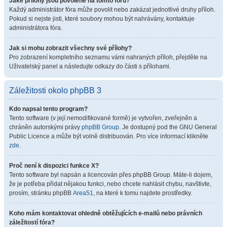
Jaké přílohy jsou povolené na tomto fóru?
Každý administrátor fóra může povolit nebo zakázat jednotlivé druhy příloh.
Pokud si nejste jisti, které soubory mohou být nahrávány, kontaktuje
administrátora fóra.
Jak si mohu zobrazit všechny své přílohy?
Pro zobrazení kompletního seznamu vámi nahraných příloh, přejděte na
Uživatelský panel a následujte odkazy do části s přílohami.
Záležitosti okolo phpBB 3
Kdo napsal tento program?
Tento software (v její nemodifikované formě) je vytvořen, zveřejněn a
chráněn autorskými právy
phpBB Group
. Je dostupný pod the GNU General
Public Licence a může být volně distribuován. Pro více informací klikněte
zde
.
Proč není k dispozici funkce X?
Tento software byl napsán a licencován přes phpBB Group. Máte-li dojem,
že je potřeba přidat nějakou funkci, nebo chcete nahlásit chybu, navštivte,
prosím, stránku phpBB
Area51
, na které k tomu najdete prostředky.
Koho mám kontaktovat ohledně obtěžujících e-mailů nebo právních
záležitostí fóra?