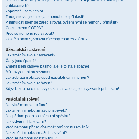
Jak zabráním, aby se moje uživatelské jméno objevilo v seznamu právě
přihlášených?
Zapomněl jsem heslo!
Zaregistroval jsem se, ale nemohu se přihlásit!
V minulosti jsem se zaregistroval, ovšem nyní se nemohu přihlásit?!
Co znamená COPPA?
Proč se nemohu registrovat?
Co dělá odkaz „Smazat všechny cookies z fóra“?
Uživatelská nastavení
Jak změním svoje nastavení?
Časy jsou špatně!
Změnil jsem časové pásmo, ale je to stále špatně!
Můj jazyk není na seznamu!
Jak zobrazím obrázek pod uživatelským jménem?
Jak změním svoje zařazení?
Když kliknu na e-mailový odkaz uživatele, jsem vyzván k přihlášení!
Vkládání příspěvků
Jak vložím téma do fóra?
Jak změním nebo smažu příspěvek?
Jak přidám podpis k mému příspěvku?
Jak vytvořím hlasování?
Proč nemohu přidat více možností pro hlasování?
Jak změním nebo smažu hlasování?
Proč se nemohu dostat k fóru?