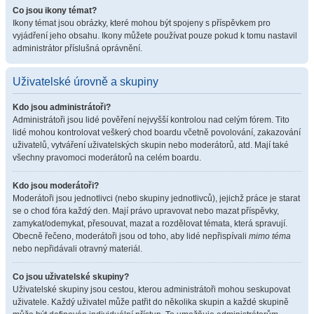
Co jsou ikony témat?
Ikony témat jsou obrázky, které mohou být spojeny s příspěvkem pro
vyjádření jeho obsahu. Ikony můžete používat pouze pokud k tomu nastavil
administrátor příslušná oprávnění.
Uživatelské úrovně a skupiny
Kdo jsou administrátoři?
Administrátoři jsou lidé pověření nejvyšší kontrolou nad celým fórem. Tito
lidé mohou kontrolovat veškerý chod boardu včetně povolování, zakazování
uživatelů, vytváření uživatelských skupin nebo moderátorů, atd. Mají také
všechny pravomoci moderátorů na celém boardu.
Kdo jsou moderátoři?
Moderátoři jsou jednotlivci (nebo skupiny jednotlivců), jejichž práce je starat
se o chod fóra každý den. Mají právo upravovat nebo mazat příspěvky,
zamykat/odemykat, přesouvat, mazat a rozdělovat témata, která spravují.
Obecně řečeno, moderátoři jsou od toho, aby lidé nepřispívali
mimo téma
nebo nepřidávali otravný materiál.
Co jsou uživatelské skupiny?
Uživatelské skupiny jsou cestou, kterou administrátoři mohou seskupovat
uživatele. Každý uživatel může patřit do několika skupin a každé skupině