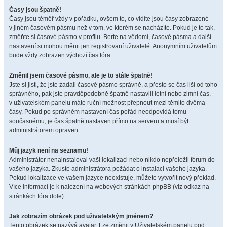
Časy jsou špatně!
Časy jsou téměř vždy v pořádku, ovšem to, co vidíte jsou časy zobrazené
v jiném časovém pásmu než v tom, ve kterém se nacházíte. Pokud je to tak,
změňte si časové pásmo v profilu. Berte na vědomí, časové pásma a další
nastavení si mohou měnit jen registrovaní uživatelé. Anonymním uživatelům
bude vždy zobrazen výchozí čas fóra.
Změnil jsem časové pásmo, ale je to stále špatně!
Jste si jisti, že jste zadali časové pásmo správně, a přesto se čas liší od toho
správného, pak jste pravděpodobně špatně nastavili letní nebo zimní čas,
v uživatelském panelu máte ruční možnost přepnout mezi těmito dvěma
časy. Pokud po správném nastavení čas pořád neodpovídá tomu
současnému, je čas špatně nastaven přímo na serveru a musí být
administrátorem opraven.
Můj jazyk není na seznamu!
Administrátor nenainstaloval vaši lokalizaci nebo nikdo nepřeložil fórum do
vašeho jazyka. Zkuste administrátora požádat o instalaci vašeho jazyka.
Pokud lokalizace ve vašem jazyce neexistuje, můžete vytvořit nový překlad.
Více informací je k nalezení na webových stránkách phpBB (viz odkaz na
stránkách fóra dole).
Jak zobrazím obrázek pod uživatelským jménem?
Tento obrázek se nazývá avatar. Lze změnit v Uživatelském panelu pod