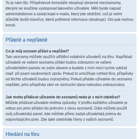
To je nám líto. Příspěvkové formuláře obsahují obranné mechanismy,
kterými se snažíme vystopovat takového uživatele. Měli byste napsat
administrátorovi a zaslat kopii e-mailu, který jste obdrželi, což je velmi
důležité (kvůli hlavičce, která potřebné informace obsahuje). Oni pak mohou
konat.
Přátelé a nepřátelé
Co je můj seznam přátel a nepřátel?
Tyto seznamy můžete využít k utřídění ostatních uživatelů na fóru. Například
uživatelé ve vašem seznamu přátel budou zobrazeni ve vašem
uživatelském panelu se svým stavem a budete z nich moci rychle vybírat
např. při psaní soukromých zpráv. Pokud to umožňuje vzhled fóra, příspěvky
od těchto uživatelů budou zvýrazněny. Pokud přidáte uživatele do seznamu
nepřátel, jeho příspěvky vám ve výchozím stavu nebudou zobrazovány.
Jak mohu přidávat uživatele do seznamů nebo je z nich odebírat?
Můžete přidávat uživatele dvěma způsoby. V profilu každého uživatele je
odkaz pro jeho přidání do jednoho z obou seznamů. Dále můžete použít
svůj uživatelský panel, kde můžete přímo zadat uživatelská jména do
odpovídajícího pole. Zde také odebíráte členy z vašich seznamů.
Hledání na fóru