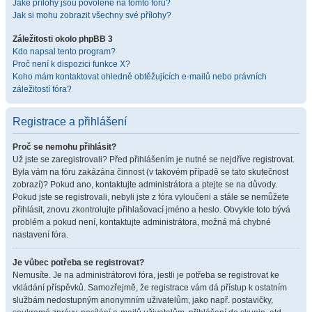
Jaké přílohy jsou povolené na tomto fóru?
Jak si mohu zobrazit všechny své přílohy?
Záležitosti okolo phpBB 3
Kdo napsal tento program?
Proč není k dispozici funkce X?
Koho mám kontaktovat ohledně obtěžujících e-mailů nebo právních
záležitostí fóra?
Registrace a přihlášení
Proč se nemohu přihlásit?
Už jste se zaregistrovali? Před přihlášením je nutné se nejdříve registrovat.
Byla vám na fóru zakázána činnost (v takovém případě se tato skutečnost
zobrazí)? Pokud ano, kontaktujte administrátora a ptejte se na důvody.
Pokud jste se registrovali, nebyli jste z fóra vyloučeni a stále se nemůžete
přihlásit, znovu zkontrolujte přihlašovací jméno a heslo. Obvykle toto bývá
problém a pokud není, kontaktujte administrátora, možná má chybné
nastavení fóra.
Je vůbec potřeba se registrovat?
Nemusíte. Je na administrátorovi fóra, jestli je potřeba se registrovat ke
vkládání příspěvků. Samozřejmě, že registrace vám dá přístup k ostatním
službám nedostupným anonymním uživatelům, jako např. postavičky,