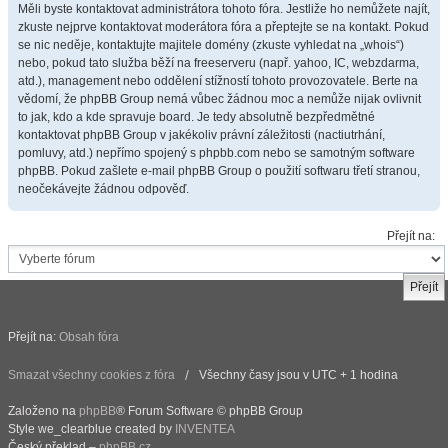
Měli byste kontaktovat administrátora tohoto fóra. Jestliže ho nemůžete najít,
zkuste nejprve kontaktovat moderátora fóra a přeptejte se na kontakt. Pokud
se nic neděje, kontaktujte majitele domény (zkuste vyhledat na „whois“)
nebo, pokud tato služba běží na freeserveru (např. yahoo, IC, webzdarma,
atd.), management nebo oddělení stížností tohoto provozovatele. Berte na
vědomí, že phpBB Group nemá vůbec žádnou moc a nemůže nijak ovlivnit
to jak, kdo a kde spravuje board. Je tedy absolutně bezpředmětné
kontaktovat phpBB Group v jakékoliv právní záležitosti (nactiutrhání,
pomluvy, atd.) nepřímo spojený s phpbb.com nebo se samotným software
phpBB. Pokud zašlete e-mail phpBB Group o použití softwaru třetí stranou,
neočekávejte žádnou odpověď.
Přejít na:
Přejít na:
Obsah fóra
Smazat všechny cookies z fóra
Všechny časy jsou v UTC + 1 hodina
Založeno na
phpBB
® Forum Software © phpBB Group
Style we_clearblue created by
INVENTEA
Český překlad –
phpBB.cz