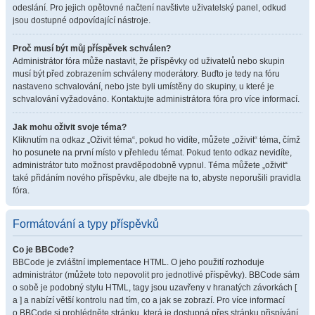
odeslání. Pro jejich opětovné načtení navštivte uživatelský panel, odkud
jsou dostupné odpovídající nástroje.
Proč musí být můj příspěvek schválen?
Administrátor fóra může nastavit, že příspěvky od uživatelů nebo skupin
musí být před zobrazením schváleny moderátory. Buďto je tedy na fóru
nastaveno schvalování, nebo jste byli umístěny do skupiny, u které je
schvalování vyžadováno. Kontaktujte administrátora fóra pro více informací.
Jak mohu oživit svoje téma?
Kliknutím na odkaz „Oživit téma“, pokud ho vidíte, můžete „oživit“ téma, čímž
ho posunete na první místo v přehledu témat. Pokud tento odkaz nevidíte,
administrátor tuto možnost pravděpodobně vypnul. Téma můžete „oživit“
také přidáním nového příspěvku, ale dbejte na to, abyste neporušili pravidla
fóra.
Formátování a typy příspěvků
Co je BBCode?
BBCode je zvláštní implementace HTML. O jeho použití rozhoduje
administrátor (můžete toto nepovolit pro jednotlivé příspěvky). BBCode sám
o sobě je podobný stylu HTML, tagy jsou uzavřeny v hranatých závorkách [
a ] a nabízí větší kontrolu nad tím, co a jak se zobrazí. Pro více informací
o BBCode si prohlédněte stránku, která je dostupná přes stránku přispívání.