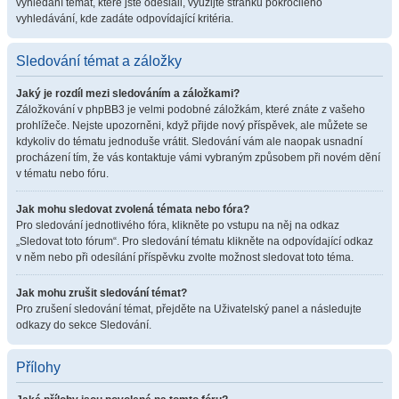
vyhledání témat, které jste odeslali, využijte stránku pokročilého
vyhledávání, kde zadáte odpovídající kritéria.
Sledování témat a záložky
Jaký je rozdíl mezi sledováním a záložkami?
Záložkování v phpBB3 je velmi podobné záložkám, které znáte z vašeho
prohlížeče. Nejste upozorněni, když přijde nový příspěvek, ale můžete se
kdykoliv do tématu jednoduše vrátit. Sledování vám ale naopak usnadní
procházení tím, že vás kontaktuje vámi vybraným způsobem při novém dění
v tématu nebo fóru.
Jak mohu sledovat zvolená témata nebo fóra?
Pro sledování jednotlivého fóra, klikněte po vstupu na něj na odkaz
„Sledovat toto fórum“. Pro sledování tématu klikněte na odpovídající odkaz
v něm nebo při odesílání příspěvku zvolte možnost sledovat toto téma.
Jak mohu zrušit sledování témat?
Pro zrušení sledování témat, přejděte na Uživatelský panel a následujte
odkazy do sekce Sledování.
Přílohy