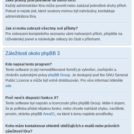
Jaké přílohy jsou povolené na tomto fóru?
Každý administrátor fóra může povolit nebo zakázat jednotlivé druhy příloh.
Pokud si nejste jisti, které soubory mohou být nahrávány, kontaktuje
administrátora fóra.
Jak si mohu zobrazit všechny své přílohy?
Pro zobrazení kompletního seznamu vámi nahraných příloh, přejděte na
Uživatelský panel a následujte odkazy do části s přílohami.
Záležitosti okolo phpBB 3
Kdo napsal tento program?
Tento software (v její nemodifikované formě) je vytvořen, zveřejněn a
chráněn autorskými právy
phpBB Group
. Je dostupný pod the GNU General
Public Licence a může být volně distribuován. Pro více informací klikněte
zde
.
Proč není k dispozici funkce X?
Tento software byl napsán a licencován přes phpBB Group. Máte-li dojem,
že je potřeba přidat nějakou funkci, nebo chcete nahlásit chybu, navštivte,
prosím, stránku phpBB
Area51
, na které k tomu najdete prostředky.
Koho mám kontaktovat ohledně obtěžujících e-mailů nebo právních
záležitostí fóra?