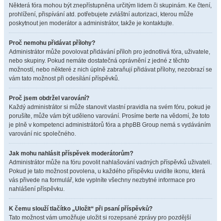
Některá fóra mohou být znepřístupněna určitým lidem či skupinám. Ke čtení,
prohlížení, přispívání atd. potřebujete zvláštní autorizaci, kterou může
poskytnout jen moderátor a administrátor, takže je kontaktujte.
Proč nemohu přidávat přílohy?
Administrátor může povolovat přidávání příloh pro jednotlivá fóra, uživatele,
nebo skupiny. Pokud nemáte dostatečná oprávnění z jedné z těchto
možností, nebo některé z nich úplně zabraňují přidávat přílohy, nezobrazí se
vám tato možnost při odesílání příspěvků.
Proč jsem obdržel varování?
Každý administrátor si může stanovit vlastní pravidla na svém fóru, pokud je
porušíte, může vám být uděleno varování. Prosíme berte na vědomí, že toto
je plně v kompetenci administrátorů fóra a phpBB Group nemá s vydáváním
varování nic společného.
Jak mohu nahlásit příspěvek moderátorům?
Administrátor může na fóru povolit nahlašování vadných příspěvků uživateli.
Pokud je tato možnost povolena, u každého příspěvku uvidíte ikonu, která
vás přivede na formulář, kde vyplníte všechny nezbytné informace pro
nahlášení příspěvku.
K čemu slouží tlačítko „Uložit“ při psaní příspěvků?
Tato možnost vám umožňuje uložit si rozepsané zprávy pro pozdější