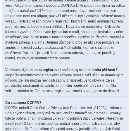
Pokud jsou v pořádku, pak se mohla odehrát jedna z následujících dvou
věcí. Pokud je umožněna podpora COPPA a klikli jste při registraci na odkaz
…a je mi méně než 13 let
, budete muset následovat zaslané instrukce.
Pokud toto není ten případ, pak váš účet musí být aktivován. Některé boardy
vyžadují aktivaci všech nových registrací, buď Vámi, nebo administrátorem
před tím, než se budete moci přihlásit. Když jste se registrovali, byli byste
k tomuto vyzváni. Pokud vám byl zaslán e-mail, následujte instrukce v něm
obsažené, pokud jste tento e-mail neobdrželi, ujistěte se, že vámi zadaná e-
mailová adresa je platná. Jedním důvodem, proč se aktivace používá, je
zmenšit možnost výskytu
nežádoucích
uživatelů, kteří se snaží pouze
obtěžovat. Pokud si jste jisti, že e-mailová adresa, kterou jste použili je
platná, kontaktujte administrátora boardu.
V minulosti jsem se zaregistroval, ovšem nyní se nemohu přihlásit?!
Nejspíše administrátor z nějakého důvodu smazal váš účet. To mohlo být z
důvodu, že jste možná nevložili žádný příspěvek. Je to obvyklé, že se
pravidelně odstraňují uživatelé, kteří ničím nepřispěli, aby se zmenšila
velikost databáze. Zkuste se zaregistrovat znovu a zapojte se do diskuzí.
Co znamená COPPA?
COPPA, neboli Child Online Privacy and Protection Act of 1998 je zákon ve
Spojených Státech, který má za úkol chránit mládež na internetu. Stránky,
kde je potencionální možnost ukládání osobních dat o uživateli, kterému je
méně než 13 let, musí mít souhlas rodičů nebo zákonných zástupců, aby
tyto data uložil. Tento zákon však platí pouze v jurisdikci Spojených Států.