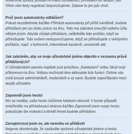
soukromé zprávy, posílání e-mailů uživatelům, přihlášení do skupin, atd.
Vřele vám tedy registraci doporučujeme. Zabere to jen pár chvil.
Proč jsem automaticky odhlášen?
Pokud nezaškrtnete tlačítko
Přihlásit automaticky při příští návštěvě
, budete
přihlášeni jen po dobu práce na fóru. Toto má zabránit zneužití vašeho účtu
někým jiným. Abyste zůstali přihlášeni, zaškrtněte toto políčko, když se
přihlašujete. Toto ovšem nedoporučujeme, když se přihlašujete z veřejného
počítače, např. v knihovně, internetové kavárně, univerzitě atd.
Jak zabráním, aby se moje uživatelské jméno objevilo v seznamu právě
přihlášených?
V Uživatelském panelu najdete pod položkou „Nastavení“ volbu
Skrýt moji
přítomnost na fóru
. Volbou možnosti
Ano
aktivujete tuto funkci. Online vás
uvidí pouze administrátoři, moderátoři a vy sami. Budete započítáváni mezi
skryté uživatele.
Zapomněl jsem heslo!
Nic se neděje, vaše heslo můžeme kdykoliv obnovit. V tomto případě
zmáčkněte na přihlašovací stránce tlačítko
Zapomněl jsem svoje heslo
,
pokračujte dle instrukcí a téměř ihned budete přihlášeni.
Zaregistroval jsem se, ale nemohu se přihlásit!
Nejprve zkontrolujte, že zadáváte správné uživatelské jméno a heslo.