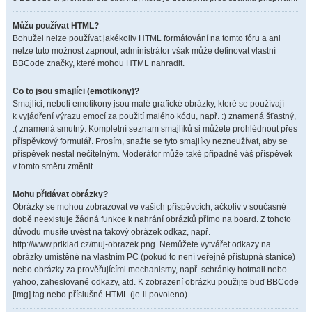
Můžu používat HTML?
Bohužel nelze používat jakékoliv HTML formátování na tomto fóru a ani
nelze tuto možnost zapnout, administrátor však může definovat vlastní
BBCode značky, které mohou HTML nahradit.
Co to jsou smajlíci (emotikony)?
Smajlíci, neboli emotikony jsou malé grafické obrázky, které se používají
k vyjádření výrazu emocí za použití malého kódu, např. :) znamená šťastný,
:( znamená smutný. Kompletní seznam smajlíků si můžete prohlédnout přes
příspěvkový formulář. Prosím, snažte se tyto smajlíky nezneužívat, aby se
příspěvek nestal nečitelným. Moderátor může také případně váš příspěvek
v tomto směru změnit.
Mohu přidávat obrázky?
Obrázky se mohou zobrazovat ve vašich příspěvcích, ačkoliv v současné
době neexistuje žádná funkce k nahrání obrázků přímo na board. Z tohoto
důvodu musíte uvést na takový obrázek odkaz, např.
http://www.priklad.cz/muj-obrazek.png. Nemůžete vytvářet odkazy na
obrázky umístěné na vlastním PC (pokud to není veřejně přístupná stanice)
nebo obrázky za prověřujícími mechanismy, např. schránky hotmail nebo
yahoo, zaheslované odkazy, atd. K zobrazení obrázku použijte buď BBCode
[img] tag nebo příslušné HTML (je-li povoleno).