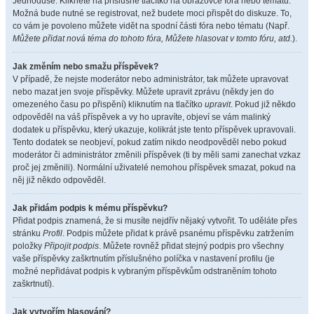
Jednoduše. Klikněte na příslušné tlačítko na obrazovce fóra nebo tématu.
Možná bude nutné se registrovat, než budete moci přispět do diskuze. To,
co vám je povoleno můžete vidět na spodní části fóra nebo tématu (Např.
Můžete přidat nová téma do tohoto fóra, Můžete hlasovat v tomto fóru, atd.
).
Jak změním nebo smažu příspěvek?
V případě, že nejste moderátor nebo administrátor, tak můžete upravovat
nebo mazat jen svoje příspěvky. Můžete upravit zprávu (někdy jen do
omezeného času po přispění) kliknutím na tlačítko
upravit
. Pokud již někdo
odpověděl na váš příspěvek a vy ho upravíte, objeví se vám malinký
dodatek u příspěvku, který ukazuje, kolikrát jste tento příspěvek upravovali.
Tento dodatek se neobjeví, pokud zatím nikdo neodpověděl nebo pokud
moderátor či administrátor změnili příspěvek (ti by měli sami zanechat vzkaz
proč jej změnili). Normální uživatelé nemohou příspěvek smazat, pokud na
něj již někdo odpověděl.
Jak přidám podpis k mému příspěvku?
Přidat podpis znamená, že si musíte nejdřív nějaký vytvořit. To uděláte přes
stránku
Profil
. Podpis můžete přidat k právě psanému příspěvku zatržením
položky
Připojit podpis
. Můžete rovněž přidat stejný podpis pro všechny
vaše příspěvky zaškrtnutím příslušného políčka v nastavení profilu (je
možné nepřidávat podpis k vybraným příspěvkům odstraněním tohoto
zaškrtnutí).
Jak vytvořím hlasování?