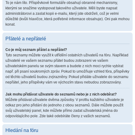
To je nám líto. Příspěvkové formuláře obsahují obranné mechanismy,
kterými se snažíme vystopovat takového uživatele. Měli byste napsat
administrátorovi a zaslat kopii e-mailu, který jste obdrželi, což je velmi
důležité (kvůli hlavičce, která potřebné informace obsahuje). Oni pak mohou
konat.
Přátelé a nepřátelé
Co je můj seznam přátel a nepřátel?
Tyto seznamy můžete využít k utřídění ostatních uživatelů na fóru. Například
uživatelé ve vašem seznamu přátel budou zobrazeni ve vašem
uživatelském panelu se svým stavem a budete z nich moci rychle vybírat
např. při psaní soukromých zpráv. Pokud to umožňuje vzhled fóra, příspěvky
od těchto uživatelů budou zvýrazněny. Pokud přidáte uživatele do seznamu
nepřátel, jeho příspěvky vám ve výchozím stavu nebudou zobrazovány.
Jak mohu přidávat uživatele do seznamů nebo je z nich odebírat?
Můžete přidávat uživatele dvěma způsoby. V profilu každého uživatele je
odkaz pro jeho přidání do jednoho z obou seznamů. Dále můžete použít
svůj uživatelský panel, kde můžete přímo zadat uživatelská jména do
odpovídajícího pole. Zde také odebíráte členy z vašich seznamů.
Hledání na fóru