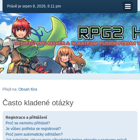
Právě je srpen 8, 2026, 6:11 pm
Přejít na:
Obsah fóra
Často kladené otázky
Registrace a přihlášení
Proč se nemohu přihlásit?
Je vůbec potřeba se registrovat?
Proč jsem automaticky odhlášen?