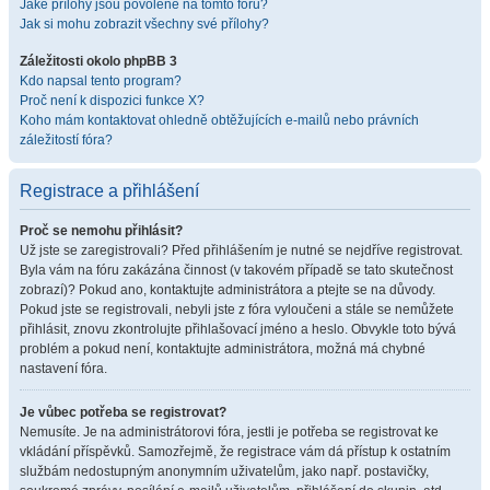
Jaké přílohy jsou povolené na tomto fóru?
Jak si mohu zobrazit všechny své přílohy?
Záležitosti okolo phpBB 3
Kdo napsal tento program?
Proč není k dispozici funkce X?
Koho mám kontaktovat ohledně obtěžujících e-mailů nebo právních
záležitostí fóra?
Registrace a přihlášení
Proč se nemohu přihlásit?
Už jste se zaregistrovali? Před přihlášením je nutné se nejdříve registrovat.
Byla vám na fóru zakázána činnost (v takovém případě se tato skutečnost
zobrazí)? Pokud ano, kontaktujte administrátora a ptejte se na důvody.
Pokud jste se registrovali, nebyli jste z fóra vyloučeni a stále se nemůžete
přihlásit, znovu zkontrolujte přihlašovací jméno a heslo. Obvykle toto bývá
problém a pokud není, kontaktujte administrátora, možná má chybné
nastavení fóra.
Je vůbec potřeba se registrovat?
Nemusíte. Je na administrátorovi fóra, jestli je potřeba se registrovat ke
vkládání příspěvků. Samozřejmě, že registrace vám dá přístup k ostatním
službám nedostupným anonymním uživatelům, jako např. postavičky,