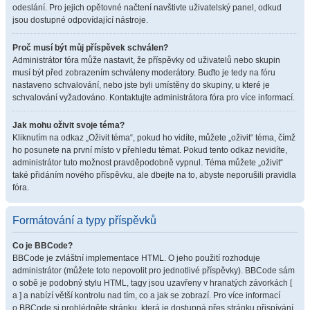
odeslání. Pro jejich opětovné načtení navštivte uživatelský panel, odkud
jsou dostupné odpovídající nástroje.
Proč musí být můj příspěvek schválen?
Administrátor fóra může nastavit, že příspěvky od uživatelů nebo skupin
musí být před zobrazením schváleny moderátory. Buďto je tedy na fóru
nastaveno schvalování, nebo jste byli umístěny do skupiny, u které je
schvalování vyžadováno. Kontaktujte administrátora fóra pro více informací.
Jak mohu oživit svoje téma?
Kliknutím na odkaz „Oživit téma“, pokud ho vidíte, můžete „oživit“ téma, čímž
ho posunete na první místo v přehledu témat. Pokud tento odkaz nevidíte,
administrátor tuto možnost pravděpodobně vypnul. Téma můžete „oživit“
také přidáním nového příspěvku, ale dbejte na to, abyste neporušili pravidla
fóra.
Formátování a typy příspěvků
Co je BBCode?
BBCode je zvláštní implementace HTML. O jeho použití rozhoduje
administrátor (můžete toto nepovolit pro jednotlivé příspěvky). BBCode sám
o sobě je podobný stylu HTML, tagy jsou uzavřeny v hranatých závorkách [
a ] a nabízí větší kontrolu nad tím, co a jak se zobrazí. Pro více informací
o BBCode si prohlédněte stránku, která je dostupná přes stránku přispívání.