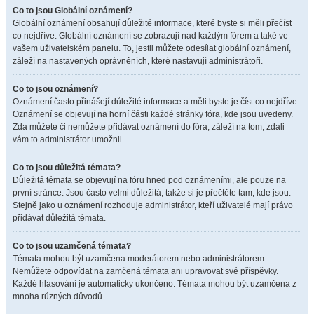
Co to jsou Globální oznámení?
Globální oznámení obsahují důležité informace, které byste si měli přečíst
co nejdříve. Globální oznámení se zobrazují nad každým fórem a také ve
vašem uživatelském panelu. To, jestli můžete odesílat globální oznámení,
záleží na nastavených oprávněních, které nastavují administrátoři.
Co to jsou oznámení?
Oznámení často přinášejí důležité informace a měli byste je číst co nejdříve.
Oznámení se objevují na horní části každé stránky fóra, kde jsou uvedeny.
Zda můžete či nemůžete přidávat oznámení do fóra, záleží na tom, zdali
vám to administrátor umožnil.
Co to jsou důležitá témata?
Důležitá témata se objevují na fóru hned pod oznámeními, ale pouze na
první stránce. Jsou často velmi důležitá, takže si je přečtěte tam, kde jsou.
Stejně jako u oznámení rozhoduje administrátor, kteří uživatelé mají právo
přidávat důležitá témata.
Co to jsou uzamčená témata?
Témata mohou být uzamčena moderátorem nebo administrátorem.
Nemůžete odpovídat na zamčená témata ani upravovat své příspěvky.
Každé hlasování je automaticky ukončeno. Témata mohou být uzamčena z
mnoha různých důvodů.