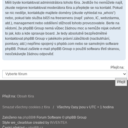
Měli byste kontaktovat administrátora tohoto fóra. Jestliže ho nemůžete najít,
zkuste nejprve kontaktovat moderátora fóra a přeptejte se na kontakt. Pokud
se nic neděje, kontaktujte majitele domény (zkuste vyhledat na „whois“)
nebo, pokud tato služba běží na freeserveru (např. yahoo, IC, webzdarma,
atd.), management nebo oddělení stížností tohoto provozovatele. Berte na
vědomí, že phpBB Group nemá vůbec žádnou moc a nemůže nijak ovlivnit
to jak, kdo a kde spravuje board. Je tedy absolutně bezpředmětné
kontaktovat phpBB Group v jakékoliv právní záležitosti (nactiutrhání,
pomluvy, atd.) nepřímo spojený s phpbb.com nebo se samotným software
phpBB. Pokud zašlete e-mail phpBB Group o použití softwaru třetí stranou,
neočekávejte žádnou odpověď.
Přejít na:
Přejít na:
Obsah fóra
Smazat všechny cookies z fóra
Všechny časy jsou v UTC + 1 hodina
Založeno na
phpBB
® Forum Software © phpBB Group
Style we_clearblue created by
INVENTEA
Český překlad –
phpBB.cz