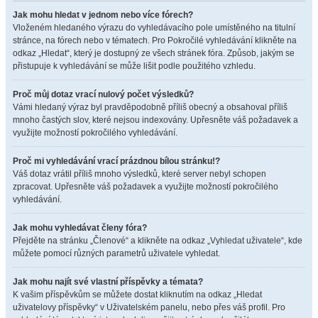
Jak mohu hledat v jednom nebo více fórech?
Vloženém hledaného výrazu do vyhledávacího pole umístěného na titulní
stránce, na fórech nebo v tématech. Pro Pokročilé vyhledávání klikněte na
odkaz „Hledat“, který je dostupný ze všech stránek fóra. Způsob, jakým se
přistupuje k vyhledávání se může lišit podle použitého vzhledu.
Proč můj dotaz vrací nulový počet výsledků?
Vámi hledaný výraz byl pravděpodobně příliš obecný a obsahoval příliš
mnoho častých slov, které nejsou indexovány. Upřesněte váš požadavek a
využijte možností pokročilého vyhledávání.
Proč mi vyhledávání vrací prázdnou bílou stránku!?
Váš dotaz vrátil příliš mnoho výsledků, které server nebyl schopen
zpracovat. Upřesněte váš požadavek a využijte možností pokročilého
vyhledávání.
Jak mohu vyhledávat členy fóra?
Přejděte na stránku „Členové“ a klikněte na odkaz „Vyhledat uživatele“, kde
můžete pomocí různých parametrů uživatele vyhledat.
Jak mohu najít své vlastní příspěvky a témata?
K vašim příspěvkům se můžete dostat kliknutím na odkaz „Hledat
uživatelovy příspěvky“ v Uživatelském panelu, nebo přes váš profil. Pro