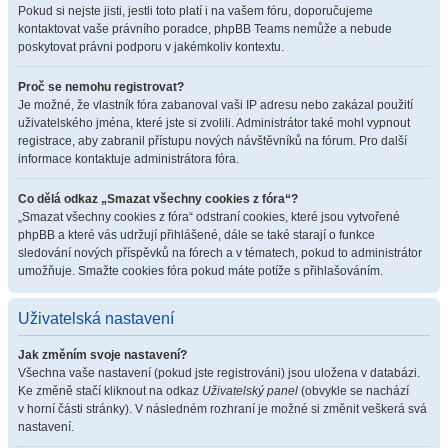
Pokud si nejste jisti, jestli toto platí i na vašem fóru, doporučujeme
kontaktovat vaše právního poradce, phpBB Teams nemůže a nebude
poskytovat právni podporu v jakémkoliv kontextu.
Proč se nemohu registrovat?
Je možné, že vlastník fóra zabanoval vaši IP adresu nebo zakázal použití
uživatelského jména, které jste si zvolili. Administrátor také mohl vypnout
registrace, aby zabranil přístupu nových návštěvníků na fórum. Pro další
informace kontaktuje administrátora fóra.
Co dělá odkaz „Smazat všechny cookies z fóra“?
„Smazat všechny cookies z fóra“ odstraní cookies, které jsou vytvořené
phpBB a které vás udržují přihlášené, dále se také starají o funkce
sledování nových příspěvků na fórech a v tématech, pokud to administrátor
umožňuje. Smažte cookies fóra pokud máte potíže s přihlašováním.
Uživatelská nastavení
Jak změním svoje nastavení?
Všechna vaše nastavení (pokud jste registrováni) jsou uložena v databázi.
Ke změně stačí kliknout na odkaz
Uživatelský panel
(obvykle se nachází
v horní části stránky). V následném rozhraní je možné si změnit veškerá svá
nastavení.