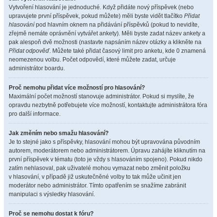
Vytvoření hlasování je jednoduché. Když přidáte nový příspěvek (nebo
upravujete první příspěvek, pokud můžete) měli byste vidět tlačítko
Přidat
hlasování
pod hlavním oknem na přidávání příspěvků (pokud to nevidíte,
zřejmě nemáte oprávnění vytvářet ankety). Měli byste zadat název ankety a
pak alespoň dvě možnosti (nastavte napsáním název otázky a klikněte na
Přidat odpověď
. Můžete také přidat časový limit pro anketu, kde 0 znamená
neomezenou volbu. Počet odpovědí, které můžete zadat, určuje
administrátor boardu.
Proč nemohu přidat více možností pro hlasování?
Maximální počet možností stanovuje administrátor. Pokud si myslíte, že
opravdu nezbytně potřebujete více možností, kontaktujte administrátora fóra
pro další informace.
Jak změním nebo smažu hlasování?
Je to stejné jako s příspěvky, hlasování mohou být upravována původním
autorem, moderátorem nebo administrátorem. Úpravu zahájíte kliknutím na
první příspěvek v tématu (toto je vždy s hlasováním spojeno). Pokud nikdo
zatím nehlasoval, pak uživatelé mohou vymazat nebo změnit položku
v hlasování, v případě již uskutečněné volby to tak může učinit jen
moderátor nebo administrátor. Tímto opatřením se snažíme zabránit
manipulaci s výsledky hlasování.
Proč se nemohu dostat k fóru?