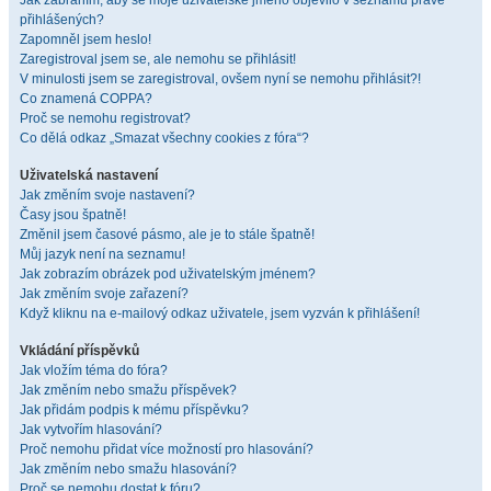
Jak zabráním, aby se moje uživatelské jméno objevilo v seznamu právě
přihlášených?
Zapomněl jsem heslo!
Zaregistroval jsem se, ale nemohu se přihlásit!
V minulosti jsem se zaregistroval, ovšem nyní se nemohu přihlásit?!
Co znamená COPPA?
Proč se nemohu registrovat?
Co dělá odkaz „Smazat všechny cookies z fóra“?
Uživatelská nastavení
Jak změním svoje nastavení?
Časy jsou špatně!
Změnil jsem časové pásmo, ale je to stále špatně!
Můj jazyk není na seznamu!
Jak zobrazím obrázek pod uživatelským jménem?
Jak změním svoje zařazení?
Když kliknu na e-mailový odkaz uživatele, jsem vyzván k přihlášení!
Vkládání příspěvků
Jak vložím téma do fóra?
Jak změním nebo smažu příspěvek?
Jak přidám podpis k mému příspěvku?
Jak vytvořím hlasování?
Proč nemohu přidat více možností pro hlasování?
Jak změním nebo smažu hlasování?
Proč se nemohu dostat k fóru?