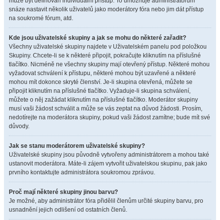
může být definován individuální přístup. To umožňuje administrátorům
snáze nastavit několik uživatelů jako moderátory fóra nebo jim dát přístup
na soukromé fórum, atd.
Kde jsou uživatelské skupiny a jak se mohu do některé zařadit?
Všechny uživatelské skupiny najdete v Uživatelském panelu pod položkou
Skupiny. Chcete-li se k některé připojit, pokračujte kliknutím na příslušné
tlačítko. Nicméně ne všechny skupiny mají otevřený přístup. Některé mohou
vyžadovat schválení k přístupu, některé mohou být uzavřené a některé
mohou mít dokonce skryté členství. Je-li skupina otevřená, můžete se
připojit kliknutím na příslušné tlačítko. Vyžaduje-li skupina schválení,
můžete o něj zažádat kliknutím na příslušné tlačítko. Moderátor skupiny
musí vaši žádost schválit a může se vás zeptat na důvod žádosti. Prosím,
nedotírejte na moderátora skupiny, pokud vaši žádost zamítne; bude mít své
důvody.
Jak se stanu moderátorem uživatelské skupiny?
Uživatelské skupiny jsou původně vytvořeny administrátorem a mohou také
ustanovit moderátora. Máte-li zájem vytvořit uživatelskou skupinu, pak jako
prvního kontaktujte administrátora soukromou zprávou.
Proč mají některé skupiny jinou barvu?
Je možné, aby administrátor fóra přidělil členům určité skupiny barvu, pro
usnadnění jejich odlišení od ostatních členů.