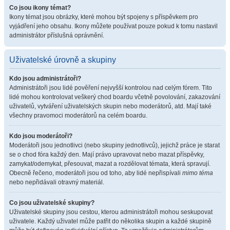
Co jsou ikony témat?
Ikony témat jsou obrázky, které mohou být spojeny s příspěvkem pro
vyjádření jeho obsahu. Ikony můžete používat pouze pokud k tomu nastavil
administrátor příslušná oprávnění.
Uživatelské úrovně a skupiny
Kdo jsou administrátoři?
Administrátoři jsou lidé pověření nejvyšší kontrolou nad celým fórem. Tito
lidé mohou kontrolovat veškerý chod boardu včetně povolování, zakazování
uživatelů, vytváření uživatelských skupin nebo moderátorů, atd. Mají také
všechny pravomoci moderátorů na celém boardu.
Kdo jsou moderátoři?
Moderátoři jsou jednotlivci (nebo skupiny jednotlivců), jejichž práce je starat
se o chod fóra každý den. Mají právo upravovat nebo mazat příspěvky,
zamykat/odemykat, přesouvat, mazat a rozdělovat témata, která spravují.
Obecně řečeno, moderátoři jsou od toho, aby lidé nepřispívali
mimo téma
nebo nepřidávali otravný materiál.
Co jsou uživatelské skupiny?
Uživatelské skupiny jsou cestou, kterou administrátoři mohou seskupovat
uživatele. Každý uživatel může patřit do několika skupin a každé skupině