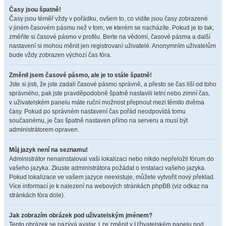
Časy jsou špatně!
Časy jsou téměř vždy v pořádku, ovšem to, co vidíte jsou časy zobrazené
v jiném časovém pásmu než v tom, ve kterém se nacházíte. Pokud je to tak,
změňte si časové pásmo v profilu. Berte na vědomí, časové pásma a další
nastavení si mohou měnit jen registrovaní uživatelé. Anonymním uživatelům
bude vždy zobrazen výchozí čas fóra.
Změnil jsem časové pásmo, ale je to stále špatně!
Jste si jisti, že jste zadali časové pásmo správně, a přesto se čas liší od toho
správného, pak jste pravděpodobně špatně nastavili letní nebo zimní čas,
v uživatelském panelu máte ruční možnost přepnout mezi těmito dvěma
časy. Pokud po správném nastavení čas pořád neodpovídá tomu
současnému, je čas špatně nastaven přímo na serveru a musí být
administrátorem opraven.
Můj jazyk není na seznamu!
Administrátor nenainstaloval vaši lokalizaci nebo nikdo nepřeložil fórum do
vašeho jazyka. Zkuste administrátora požádat o instalaci vašeho jazyka.
Pokud lokalizace ve vašem jazyce neexistuje, můžete vytvořit nový překlad.
Více informací je k nalezení na webových stránkách phpBB (viz odkaz na
stránkách fóra dole).
Jak zobrazím obrázek pod uživatelským jménem?
Tento obrázek se nazývá avatar. Lze změnit v Uživatelském panelu pod