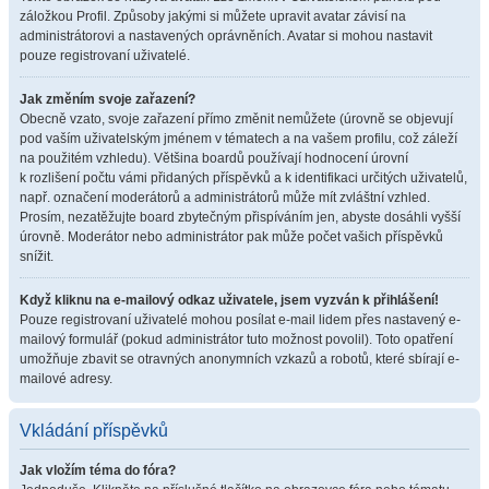
záložkou Profil. Způsoby jakými si můžete upravit avatar závisí na
administrátorovi a nastavených oprávněních. Avatar si mohou nastavit
pouze registrovaní uživatelé.
Jak změním svoje zařazení?
Obecně vzato, svoje zařazení přímo změnit nemůžete (úrovně se objevují
pod vaším uživatelským jménem v tématech a na vašem profilu, což záleží
na použitém vzhledu). Většina boardů používají hodnocení úrovní
k rozlišení počtu vámi přidaných příspěvků a k identifikaci určitých uživatelů,
např. označení moderátorů a administrátorů může mít zvláštní vzhled.
Prosím, nezatěžujte board zbytečným přispíváním jen, abyste dosáhli vyšší
úrovně. Moderátor nebo administrátor pak může počet vašich příspěvků
snížit.
Když kliknu na e-mailový odkaz uživatele, jsem vyzván k přihlášení!
Pouze registrovaní uživatelé mohou posílat e-mail lidem přes nastavený e-
mailový formulář (pokud administrátor tuto možnost povolil). Toto opatření
umožňuje zbavit se otravných anonymních vzkazů a robotů, které sbírají e-
mailové adresy.
Vkládání příspěvků
Jak vložím téma do fóra?