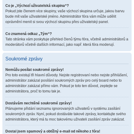
Co je „Výchozí uživatelská skupina“?
Pokud jste členem více skupiny, vaše výchozí skupina určuje, jakou barvu
bude mít vaše uživatelské jméno. Administrátor fóra vám může udělit
oprávnění menit si svou výchozí skupinu přes uživatelský panel.
Co znamená odkaz „Tým“?
Tato stránka vám poskytuje přehled členů týmu fóra, včetně administrátorů a
moderátorů včetně dalších informací, jako např. která fóra moderují.
Soukromé zprávy
Nemůžu posílat soukromé zprávy!
Pro toto existují tři hlavní důvody. Nejste registrovaní nebo nejste přihlášení,
administrátor zakázal posílání soukromých zpráv pro celý board nebo to
administrátor zakázal přímo vám. Pokud je toto ten důvod, zeptejte se
administrátora, proč to tomu tak je.
Dostávám nechtěné soukromé zprávy!
Plánujeme přidání seznamu ignorovaných uživatelů v systému zasílání
soukromých zpráv. Nyní, pokud dostáváte takové zprávy, kontaktujte svého
administrátora, který má tu moc takovému uživateli zasílání zpráv zakázat.
Dostal jsem spamový a obtížný e-mail od někoho z fóra!