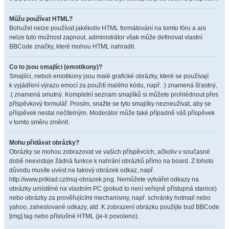
Můžu používat HTML?
Bohužel nelze používat jakékoliv HTML formátování na tomto fóru a ani
nelze tuto možnost zapnout, administrátor však může definovat vlastní
BBCode značky, které mohou HTML nahradit.
Co to jsou smajlíci (emotikony)?
Smajlíci, neboli emotikony jsou malé grafické obrázky, které se používají
k vyjádření výrazu emocí za použití malého kódu, např. :) znamená šťastný,
:( znamená smutný. Kompletní seznam smajlíků si můžete prohlédnout přes
příspěvkový formulář. Prosím, snažte se tyto smajlíky nezneužívat, aby se
příspěvek nestal nečitelným. Moderátor může také případně váš příspěvek
v tomto směru změnit.
Mohu přidávat obrázky?
Obrázky se mohou zobrazovat ve vašich příspěvcích, ačkoliv v současné
době neexistuje žádná funkce k nahrání obrázků přímo na board. Z tohoto
důvodu musíte uvést na takový obrázek odkaz, např.
http://www.priklad.cz/muj-obrazek.png. Nemůžete vytvářet odkazy na
obrázky umístěné na vlastním PC (pokud to není veřejně přístupná stanice)
nebo obrázky za prověřujícími mechanismy, např. schránky hotmail nebo
yahoo, zaheslované odkazy, atd. K zobrazení obrázku použijte buď BBCode
[img] tag nebo příslušné HTML (je-li povoleno).