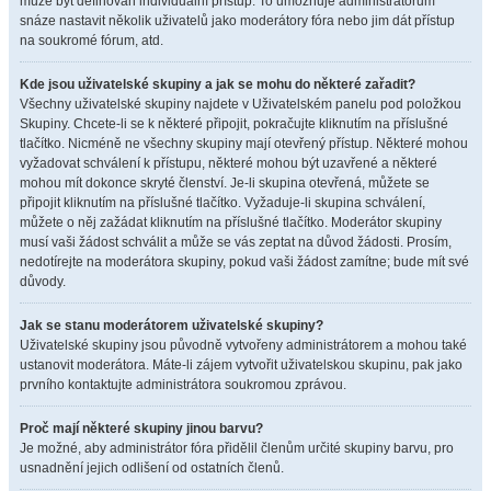
může být definován individuální přístup. To umožňuje administrátorům
snáze nastavit několik uživatelů jako moderátory fóra nebo jim dát přístup
na soukromé fórum, atd.
Kde jsou uživatelské skupiny a jak se mohu do některé zařadit?
Všechny uživatelské skupiny najdete v Uživatelském panelu pod položkou
Skupiny. Chcete-li se k některé připojit, pokračujte kliknutím na příslušné
tlačítko. Nicméně ne všechny skupiny mají otevřený přístup. Některé mohou
vyžadovat schválení k přístupu, některé mohou být uzavřené a některé
mohou mít dokonce skryté členství. Je-li skupina otevřená, můžete se
připojit kliknutím na příslušné tlačítko. Vyžaduje-li skupina schválení,
můžete o něj zažádat kliknutím na příslušné tlačítko. Moderátor skupiny
musí vaši žádost schválit a může se vás zeptat na důvod žádosti. Prosím,
nedotírejte na moderátora skupiny, pokud vaši žádost zamítne; bude mít své
důvody.
Jak se stanu moderátorem uživatelské skupiny?
Uživatelské skupiny jsou původně vytvořeny administrátorem a mohou také
ustanovit moderátora. Máte-li zájem vytvořit uživatelskou skupinu, pak jako
prvního kontaktujte administrátora soukromou zprávou.
Proč mají některé skupiny jinou barvu?
Je možné, aby administrátor fóra přidělil členům určité skupiny barvu, pro
usnadnění jejich odlišení od ostatních členů.