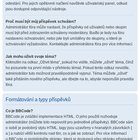
odeslání. Pro jejich opětovné načtení navštivte uživatelský panel, odkud
jsou dostupné odpovídající nástroje.
Proč musí být můj příspěvek schválen?
Administrátor fóra může nastavit, že příspěvky od uživatelů nebo skupin
musí být před zobrazením schváleny moderátory. Buďto je tedy na fóru
nastaveno schvalování, nebo jste byli umístěny do skupiny, u které je
schvalování vyžadováno. Kontaktujte administrátora fóra pro více informací.
Jak mohu oživit svoje téma?
Kliknutím na odkaz „Oživit téma“, pokud ho vidíte, můžete „oživit“ téma, čímž
ho posunete na první místo v přehledu témat. Pokud tento odkaz nevidíte,
administrátor tuto možnost pravděpodobně vypnul. Téma můžete „oživit“
také přidáním nového příspěvku, ale dbejte na to, abyste neporušili pravidla
fóra.
Formátování a typy příspěvků
Co je BBCode?
BBCode je zvláštní implementace HTML. O jeho použití rozhoduje
administrátor (můžete toto nepovolit pro jednotlivé příspěvky). BBCode sám
o sobě je podobný stylu HTML, tagy jsou uzavřeny v hranatých závorkách [
a ] a nabízí větší kontrolu nad tím, co a jak se zobrazí. Pro více informací
o BBCode si prohlédněte stránku, která je dostupná přes stránku přispívání.