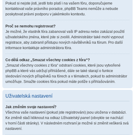
Pokud si nejste jisti, jestli toto platí i na vašem fóru, doporučujeme
kontaktovat vaše právního poradce, phpBB Teams nemůže a nebude
poskytovat právni podporu v jakémkoliv kontextu.
Proč se nemohu registrovat?
Je možné, že vlastník fóra zabanoval vaši IP adresu nebo zakázal použití
uživatelského jména, které jste si zvolili. Administrátor také mohl vypnout
registrace, aby zabranil přístupu nových návštěvníků na fórum. Pro další
informace kontaktuje administrátora fóra.
Co dělá odkaz „Smazat všechny cookies z fóra“?
„Smazat všechny cookies z fóra“ odstraní cookies, které jsou vytvořené
phpBB a které vás udržují přihlášené, dále se také starají o funkce
sledování nových příspěvků na fórech a v tématech, pokud to administrátor
umožňuje. Smažte cookies fóra pokud máte potíže s přihlašováním.
Uživatelská nastavení
Jak změním svoje nastavení?
Všechna vaše nastavení (pokud jste registrováni) jsou uložena v databázi.
Ke změně stačí kliknout na odkaz
Uživatelský panel
(obvykle se nachází
v horní části stránky). V následném rozhraní je možné si změnit veškerá svá
nastavení.