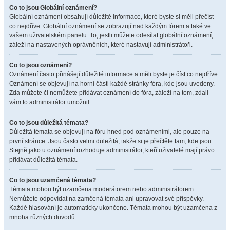
Co to jsou Globální oznámení?
Globální oznámení obsahují důležité informace, které byste si měli přečíst
co nejdříve. Globální oznámení se zobrazují nad každým fórem a také ve
vašem uživatelském panelu. To, jestli můžete odesílat globální oznámení,
záleží na nastavených oprávněních, které nastavují administrátoři.
Co to jsou oznámení?
Oznámení často přinášejí důležité informace a měli byste je číst co nejdříve.
Oznámení se objevují na horní části každé stránky fóra, kde jsou uvedeny.
Zda můžete či nemůžete přidávat oznámení do fóra, záleží na tom, zdali
vám to administrátor umožnil.
Co to jsou důležitá témata?
Důležitá témata se objevují na fóru hned pod oznámeními, ale pouze na
první stránce. Jsou často velmi důležitá, takže si je přečtěte tam, kde jsou.
Stejně jako u oznámení rozhoduje administrátor, kteří uživatelé mají právo
přidávat důležitá témata.
Co to jsou uzamčená témata?
Témata mohou být uzamčena moderátorem nebo administrátorem.
Nemůžete odpovídat na zamčená témata ani upravovat své příspěvky.
Každé hlasování je automaticky ukončeno. Témata mohou být uzamčena z
mnoha různých důvodů.