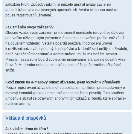
záložkou Profil. Způsoby jakými si můžete upravit avatar závisí na
administrátorovi a nastavených oprávněních. Avatar si mohou nastavit
pouze registrovaní uživatelé.
Jak změním svoje zařazení?
Obecně vzato, svoje zařazení přímo změnit nemůžete (úrovně se objevují
pod vaším uživatelským jménem v tématech a na vašem profilu, což záleží
na použitém vzhledu). Většina boardů používají hodnocení úrovní
k rozlišení počtu vámi přidaných příspěvků a k identifikaci určitých uživatelů,
např. označení moderátorů a administrátorů může mít zvláštní vzhled.
Prosím, nezatěžujte board zbytečným přispíváním jen, abyste dosáhli vyšší
úrovně. Moderátor nebo administrátor pak může počet vašich příspěvků
snížit.
Když kliknu na e-mailový odkaz uživatele, jsem vyzván k přihlášení!
Pouze registrovaní uživatelé mohou posílat e-mail lidem přes nastavený e-
mailový formulář (pokud administrátor tuto možnost povolil). Toto opatření
umožňuje zbavit se otravných anonymních vzkazů a robotů, které sbírají e-
mailové adresy.
Vkládání příspěvků
Jak vložím téma do fóra?