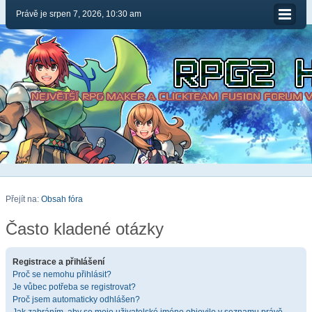
Právě je srpen 7, 2026, 10:30 am
Přejít na:
Obsah fóra
Často kladené otázky
Registrace a přihlášení
Proč se nemohu přihlásit?
Je vůbec potřeba se registrovat?
Proč jsem automaticky odhlášen?