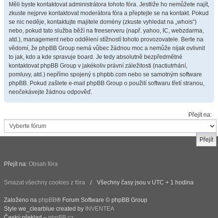
Měli byste kontaktovat administrátora tohoto fóra. Jestliže ho nemůžete najít,
zkuste nejprve kontaktovat moderátora fóra a přeptejte se na kontakt. Pokud
se nic neděje, kontaktujte majitele domény (zkuste vyhledat na „whois“)
nebo, pokud tato služba běží na freeserveru (např. yahoo, IC, webzdarma,
atd.), management nebo oddělení stížností tohoto provozovatele. Berte na
vědomí, že phpBB Group nemá vůbec žádnou moc a nemůže nijak ovlivnit
to jak, kdo a kde spravuje board. Je tedy absolutně bezpředmětné
kontaktovat phpBB Group v jakékoliv právní záležitosti (nactiutrhání,
pomluvy, atd.) nepřímo spojený s phpbb.com nebo se samotným software
phpBB. Pokud zašlete e-mail phpBB Group o použití softwaru třetí stranou,
neočekávejte žádnou odpověď.
Přejít na:
Přejít na:
Obsah fóra
Smazat všechny cookies z fóra
Všechny časy jsou v UTC + 1 hodina
Založeno na
phpBB
® Forum Software © phpBB Group
Style we_clearblue created by
INVENTEA
Český překlad –
phpBB.cz