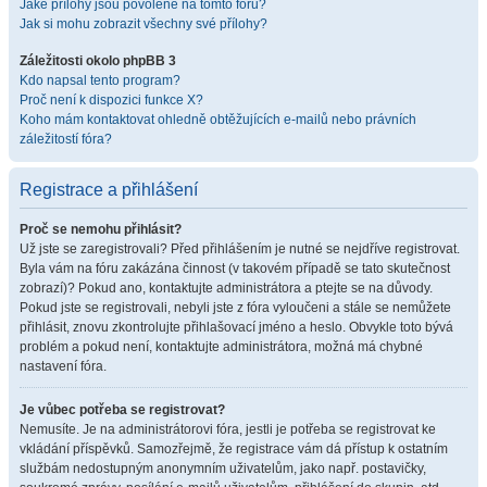
Jaké přílohy jsou povolené na tomto fóru?
Jak si mohu zobrazit všechny své přílohy?
Záležitosti okolo phpBB 3
Kdo napsal tento program?
Proč není k dispozici funkce X?
Koho mám kontaktovat ohledně obtěžujících e-mailů nebo právních
záležitostí fóra?
Registrace a přihlášení
Proč se nemohu přihlásit?
Už jste se zaregistrovali? Před přihlášením je nutné se nejdříve registrovat.
Byla vám na fóru zakázána činnost (v takovém případě se tato skutečnost
zobrazí)? Pokud ano, kontaktujte administrátora a ptejte se na důvody.
Pokud jste se registrovali, nebyli jste z fóra vyloučeni a stále se nemůžete
přihlásit, znovu zkontrolujte přihlašovací jméno a heslo. Obvykle toto bývá
problém a pokud není, kontaktujte administrátora, možná má chybné
nastavení fóra.
Je vůbec potřeba se registrovat?
Nemusíte. Je na administrátorovi fóra, jestli je potřeba se registrovat ke
vkládání příspěvků. Samozřejmě, že registrace vám dá přístup k ostatním
službám nedostupným anonymním uživatelům, jako např. postavičky,