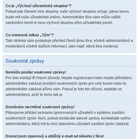
Co je „Výchozí uživatelská skupina“?
Pokud jste členem více skupiny, vaše výchozí skupina určuje, jakou barvu
bude mít vaše uživatelské jméno. Administrátor fóra vám může udělit
oprávnění menit si svou výchozí skupinu přes uživatelský panel.
Co znamená odkaz „Tým“?
Tato stránka vám poskytuje přehled členů týmu fóra, včetně administrátorů a
moderátorů včetně dalších informací, jako např. která fóra moderují.
Soukromé zprávy
Nemůžu posílat soukromé zprávy!
Pro toto existují tři hlavní důvody. Nejste registrovaní nebo nejste přihlášení,
administrátor zakázal posílání soukromých zpráv pro celý board nebo to
administrátor zakázal přímo vám. Pokud je toto ten důvod, zeptejte se
administrátora, proč to tomu tak je.
Dostávám nechtěné soukromé zprávy!
Plánujeme přidání seznamu ignorovaných uživatelů v systému zasílání
soukromých zpráv. Nyní, pokud dostáváte takové zprávy, kontaktujte svého
administrátora, který má tu moc takovému uživateli zasílání zpráv zakázat.
Dostal jsem spamový a obtížný e-mail od někoho z fóra!