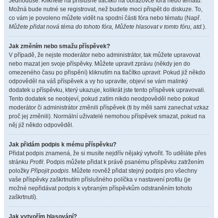
Jednoduše. Klikněte na příslušné tlačítko na obrazovce fóra nebo tématu.
Možná bude nutné se registrovat, než budete moci přispět do diskuze. To,
co vám je povoleno můžete vidět na spodní části fóra nebo tématu (Např.
Můžete přidat nová téma do tohoto fóra, Můžete hlasovat v tomto fóru, atd.
).
Jak změním nebo smažu příspěvek?
V případě, že nejste moderátor nebo administrátor, tak můžete upravovat
nebo mazat jen svoje příspěvky. Můžete upravit zprávu (někdy jen do
omezeného času po přispění) kliknutím na tlačítko
upravit
. Pokud již někdo
odpověděl na váš příspěvek a vy ho upravíte, objeví se vám malinký
dodatek u příspěvku, který ukazuje, kolikrát jste tento příspěvek upravovali.
Tento dodatek se neobjeví, pokud zatím nikdo neodpověděl nebo pokud
moderátor či administrátor změnili příspěvek (ti by měli sami zanechat vzkaz
proč jej změnili). Normální uživatelé nemohou příspěvek smazat, pokud na
něj již někdo odpověděl.
Jak přidám podpis k mému příspěvku?
Přidat podpis znamená, že si musíte nejdřív nějaký vytvořit. To uděláte přes
stránku
Profil
. Podpis můžete přidat k právě psanému příspěvku zatržením
položky
Připojit podpis
. Můžete rovněž přidat stejný podpis pro všechny
vaše příspěvky zaškrtnutím příslušného políčka v nastavení profilu (je
možné nepřidávat podpis k vybraným příspěvkům odstraněním tohoto
zaškrtnutí).
Jak vytvořím hlasování?