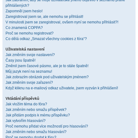
Jak zabráním, aby se moje uživatelské jméno objevilo v seznamu právě
přihlášených?
Zapomněl jsem heslo!
Zaregistroval jsem se, ale nemohu se přihlásit!
V minulosti jsem se zaregistroval, ovšem nyní se nemohu přihlásit?!
Co znamená COPPA?
Proč se nemohu registrovat?
Co dělá odkaz „Smazat všechny cookies z fóra“?
Uživatelská nastavení
Jak změním svoje nastavení?
Časy jsou špatně!
Změnil jsem časové pásmo, ale je to stále špatně!
Můj jazyk není na seznamu!
Jak zobrazím obrázek pod uživatelským jménem?
Jak změním svoje zařazení?
Když kliknu na e-mailový odkaz uživatele, jsem vyzván k přihlášení!
Vkládání příspěvků
Jak vložím téma do fóra?
Jak změním nebo smažu příspěvek?
Jak přidám podpis k mému příspěvku?
Jak vytvořím hlasování?
Proč nemohu přidat více možností pro hlasování?
Jak změním nebo smažu hlasování?
Proč se nemohu dostat k fóru?