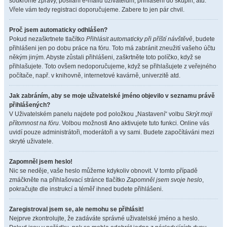
soukromé zprávy, posílání e-mailů uživatelům, přihlášení do skupin, atd.
Vřele vám tedy registraci doporučujeme. Zabere to jen pár chvil.
Proč jsem automaticky odhlášen?
Pokud nezaškrtnete tlačítko
Přihlásit automaticky při příští návštěvě
, budete
přihlášeni jen po dobu práce na fóru. Toto má zabránit zneužití vašeho účtu
někým jiným. Abyste zůstali přihlášeni, zaškrtněte toto políčko, když se
přihlašujete. Toto ovšem nedoporučujeme, když se přihlašujete z veřejného
počítače, např. v knihovně, internetové kavárně, univerzitě atd.
Jak zabráním, aby se moje uživatelské jméno objevilo v seznamu právě
přihlášených?
V Uživatelském panelu najdete pod položkou „Nastavení“ volbu
Skrýt moji
přítomnost na fóru
. Volbou možnosti
Ano
aktivujete tuto funkci. Online vás
uvidí pouze administrátoři, moderátoři a vy sami. Budete započítáváni mezi
skryté uživatele.
Zapomněl jsem heslo!
Nic se neděje, vaše heslo můžeme kdykoliv obnovit. V tomto případě
zmáčkněte na přihlašovací stránce tlačítko
Zapomněl jsem svoje heslo
,
pokračujte dle instrukcí a téměř ihned budete přihlášeni.
Zaregistroval jsem se, ale nemohu se přihlásit!
Nejprve zkontrolujte, že zadáváte správné uživatelské jméno a heslo.