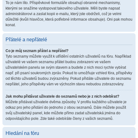
To je nám líto. Příspěvkové formuláře obsahují obranné mechanismy,
kterými se snažíme vystopovat takového uživatele. Měli byste napsat
administrátorovi a zaslat kopii e-mailu, který jste obdrželi, což je velmi
důležité (kvůli hlavičce, která potřebné informace obsahuje). Oni pak mohou
konat.
Přátelé a nepřátelé
Co je můj seznam přátel a nepřátel?
Tyto seznamy můžete využít k utřídění ostatních uživatelů na fóru. Například
uživatelé ve vašem seznamu přátel budou zobrazeni ve vašem
uživatelském panelu se svým stavem a budete z nich moci rychle vybírat
např. při psaní soukromých zpráv. Pokud to umožňuje vzhled fóra, příspěvky
od těchto uživatelů budou zvýrazněny. Pokud přidáte uživatele do seznamu
nepřátel, jeho příspěvky vám ve výchozím stavu nebudou zobrazovány.
Jak mohu přidávat uživatele do seznamů nebo je z nich odebírat?
Můžete přidávat uživatele dvěma způsoby. V profilu každého uživatele je
odkaz pro jeho přidání do jednoho z obou seznamů. Dále můžete použít
svůj uživatelský panel, kde můžete přímo zadat uživatelská jména do
odpovídajícího pole. Zde také odebíráte členy z vašich seznamů.
Hledání na fóru