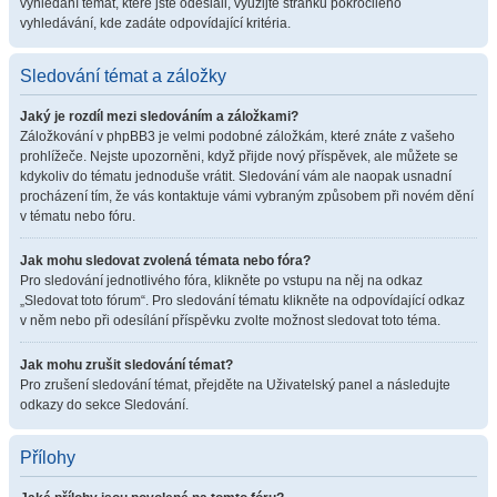
vyhledání témat, které jste odeslali, využijte stránku pokročilého
vyhledávání, kde zadáte odpovídající kritéria.
Sledování témat a záložky
Jaký je rozdíl mezi sledováním a záložkami?
Záložkování v phpBB3 je velmi podobné záložkám, které znáte z vašeho
prohlížeče. Nejste upozorněni, když přijde nový příspěvek, ale můžete se
kdykoliv do tématu jednoduše vrátit. Sledování vám ale naopak usnadní
procházení tím, že vás kontaktuje vámi vybraným způsobem při novém dění
v tématu nebo fóru.
Jak mohu sledovat zvolená témata nebo fóra?
Pro sledování jednotlivého fóra, klikněte po vstupu na něj na odkaz
„Sledovat toto fórum“. Pro sledování tématu klikněte na odpovídající odkaz
v něm nebo při odesílání příspěvku zvolte možnost sledovat toto téma.
Jak mohu zrušit sledování témat?
Pro zrušení sledování témat, přejděte na Uživatelský panel a následujte
odkazy do sekce Sledování.
Přílohy