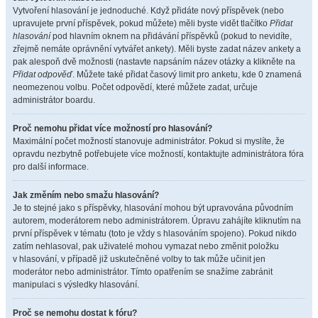
Vytvoření hlasování je jednoduché. Když přidáte nový příspěvek (nebo
upravujete první příspěvek, pokud můžete) měli byste vidět tlačítko
Přidat
hlasování
pod hlavním oknem na přidávání příspěvků (pokud to nevidíte,
zřejmě nemáte oprávnění vytvářet ankety). Měli byste zadat název ankety a
pak alespoň dvě možnosti (nastavte napsáním název otázky a klikněte na
Přidat odpověď
. Můžete také přidat časový limit pro anketu, kde 0 znamená
neomezenou volbu. Počet odpovědí, které můžete zadat, určuje
administrátor boardu.
Proč nemohu přidat více možností pro hlasování?
Maximální počet možností stanovuje administrátor. Pokud si myslíte, že
opravdu nezbytně potřebujete více možností, kontaktujte administrátora fóra
pro další informace.
Jak změním nebo smažu hlasování?
Je to stejné jako s příspěvky, hlasování mohou být upravována původním
autorem, moderátorem nebo administrátorem. Úpravu zahájíte kliknutím na
první příspěvek v tématu (toto je vždy s hlasováním spojeno). Pokud nikdo
zatím nehlasoval, pak uživatelé mohou vymazat nebo změnit položku
v hlasování, v případě již uskutečněné volby to tak může učinit jen
moderátor nebo administrátor. Tímto opatřením se snažíme zabránit
manipulaci s výsledky hlasování.
Proč se nemohu dostat k fóru?