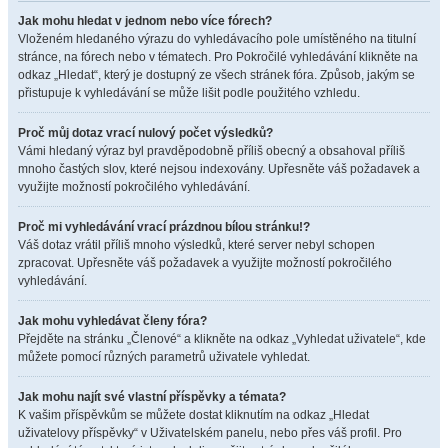
Jak mohu hledat v jednom nebo více fórech?
Vloženém hledaného výrazu do vyhledávacího pole umístěného na titulní
stránce, na fórech nebo v tématech. Pro Pokročilé vyhledávání klikněte na
odkaz „Hledat“, který je dostupný ze všech stránek fóra. Způsob, jakým se
přistupuje k vyhledávání se může lišit podle použitého vzhledu.
Proč můj dotaz vrací nulový počet výsledků?
Vámi hledaný výraz byl pravděpodobně příliš obecný a obsahoval příliš
mnoho častých slov, které nejsou indexovány. Upřesněte váš požadavek a
využijte možností pokročilého vyhledávání.
Proč mi vyhledávání vrací prázdnou bílou stránku!?
Váš dotaz vrátil příliš mnoho výsledků, které server nebyl schopen
zpracovat. Upřesněte váš požadavek a využijte možností pokročilého
vyhledávání.
Jak mohu vyhledávat členy fóra?
Přejděte na stránku „Členové“ a klikněte na odkaz „Vyhledat uživatele“, kde
můžete pomocí různých parametrů uživatele vyhledat.
Jak mohu najít své vlastní příspěvky a témata?
K vašim příspěvkům se můžete dostat kliknutím na odkaz „Hledat
uživatelovy příspěvky“ v Uživatelském panelu, nebo přes váš profil. Pro