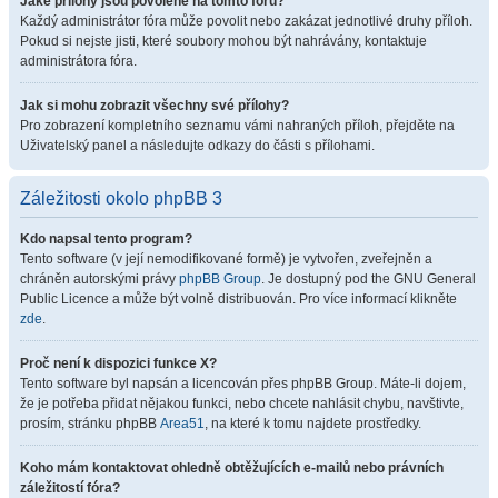
Jaké přílohy jsou povolené na tomto fóru?
Každý administrátor fóra může povolit nebo zakázat jednotlivé druhy příloh.
Pokud si nejste jisti, které soubory mohou být nahrávány, kontaktuje
administrátora fóra.
Jak si mohu zobrazit všechny své přílohy?
Pro zobrazení kompletního seznamu vámi nahraných příloh, přejděte na
Uživatelský panel a následujte odkazy do části s přílohami.
Záležitosti okolo phpBB 3
Kdo napsal tento program?
Tento software (v její nemodifikované formě) je vytvořen, zveřejněn a
chráněn autorskými právy
phpBB Group
. Je dostupný pod the GNU General
Public Licence a může být volně distribuován. Pro více informací klikněte
zde
.
Proč není k dispozici funkce X?
Tento software byl napsán a licencován přes phpBB Group. Máte-li dojem,
že je potřeba přidat nějakou funkci, nebo chcete nahlásit chybu, navštivte,
prosím, stránku phpBB
Area51
, na které k tomu najdete prostředky.
Koho mám kontaktovat ohledně obtěžujících e-mailů nebo právních
záležitostí fóra?