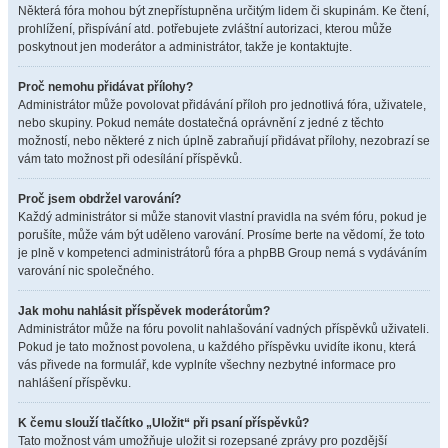
Některá fóra mohou být znepřístupněna určitým lidem či skupinám. Ke čtení,
prohlížení, přispívání atd. potřebujete zvláštní autorizaci, kterou může
poskytnout jen moderátor a administrátor, takže je kontaktujte.
Proč nemohu přidávat přílohy?
Administrátor může povolovat přidávání příloh pro jednotlivá fóra, uživatele,
nebo skupiny. Pokud nemáte dostatečná oprávnění z jedné z těchto
možností, nebo některé z nich úplně zabraňují přidávat přílohy, nezobrazí se
vám tato možnost při odesílání příspěvků.
Proč jsem obdržel varování?
Každý administrátor si může stanovit vlastní pravidla na svém fóru, pokud je
porušíte, může vám být uděleno varování. Prosíme berte na vědomí, že toto
je plně v kompetenci administrátorů fóra a phpBB Group nemá s vydáváním
varování nic společného.
Jak mohu nahlásit příspěvek moderátorům?
Administrátor může na fóru povolit nahlašování vadných příspěvků uživateli.
Pokud je tato možnost povolena, u každého příspěvku uvidíte ikonu, která
vás přivede na formulář, kde vyplníte všechny nezbytné informace pro
nahlášení příspěvku.
K čemu slouží tlačítko „Uložit“ při psaní příspěvků?
Tato možnost vám umožňuje uložit si rozepsané zprávy pro pozdější