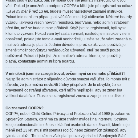
Pokud jsou v pořádku, pak se mohla odehrát jedna z následujících dvou
věcí. Pokud je umožněna podpora COPPA a klikli jste při registraci na odkaz
…a je mi méně než 13 let
, budete muset následovat zaslané instrukce.
Pokud toto není ten případ, pak váš účet musí být aktivován. Některé boardy
vyžadují aktivaci všech nových registrací, buď Vámi, nebo administrátorem
před tím, než se budete moci přihlásit. Když jste se registrovali, byli byste
k tomuto vyzváni. Pokud vám byl zaslán e-mail, následujte instrukce v něm
obsažené, pokud jste tento e-mail neobdrželi, ujistěte se, že vámi zadaná e-
mailová adresa je platná. Jedním důvodem, proč se aktivace používá, je
zmenšit možnost výskytu
nežádoucích
uživatelů, kteří se snaží pouze
obtěžovat. Pokud si jste jisti, že e-mailová adresa, kterou jste použili je
platná, kontaktujte administrátora boardu.
V minulosti jsem se zaregistroval, ovšem nyní se nemohu přihlásit?!
Nejspíše administrátor z nějakého důvodu smazal váš účet. To mohlo být z
důvodu, že jste možná nevložili žádný příspěvek. Je to obvyklé, že se
pravidelně odstraňují uživatelé, kteří ničím nepřispěli, aby se zmenšila
velikost databáze. Zkuste se zaregistrovat znovu a zapojte se do diskuzí.
Co znamená COPPA?
COPPA, neboli Child Online Privacy and Protection Act of 1998 je zákon ve
Spojených Státech, který má za úkol chránit mládež na internetu. Stránky,
kde je potencionální možnost ukládání osobních dat o uživateli, kterému je
méně než 13 let, musí mít souhlas rodičů nebo zákonných zástupců, aby
tyto data uložil. Tento zákon však platí pouze v jurisdikci Spojených Států.