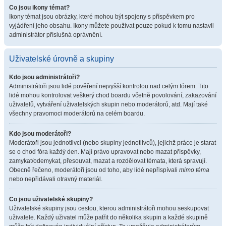
Co jsou ikony témat?
Ikony témat jsou obrázky, které mohou být spojeny s příspěvkem pro
vyjádření jeho obsahu. Ikony můžete používat pouze pokud k tomu nastavil
administrátor příslušná oprávnění.
Uživatelské úrovně a skupiny
Kdo jsou administrátoři?
Administrátoři jsou lidé pověření nejvyšší kontrolou nad celým fórem. Tito
lidé mohou kontrolovat veškerý chod boardu včetně povolování, zakazování
uživatelů, vytváření uživatelských skupin nebo moderátorů, atd. Mají také
všechny pravomoci moderátorů na celém boardu.
Kdo jsou moderátoři?
Moderátoři jsou jednotlivci (nebo skupiny jednotlivců), jejichž práce je starat
se o chod fóra každý den. Mají právo upravovat nebo mazat příspěvky,
zamykat/odemykat, přesouvat, mazat a rozdělovat témata, která spravují.
Obecně řečeno, moderátoři jsou od toho, aby lidé nepřispívali
mimo téma
nebo nepřidávali otravný materiál.
Co jsou uživatelské skupiny?
Uživatelské skupiny jsou cestou, kterou administrátoři mohou seskupovat
uživatele. Každý uživatel může patřit do několika skupin a každé skupině