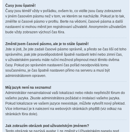
Časy jsou špatně!
Časy jsou téměř vždy v pořádku, ovšem to, co vidíte jsou časy zobrazené
v jiném časovém pásmu než v tom, ve kterém se nacházíte. Pokud je to tak,
změňte si časové pásmo v profilu. Berte na vědomí, časové pásma a další
nastavení si mohou měnit jen registrovaní uživatelé. Anonymním uživatelům
bude vždy zobrazen výchozí čas fóra.
Změnil jsem časové pásmo, ale je to stále špatně!
Jste si jisti, že jste zadali časové pásmo správně, a přesto se čas liší od toho
správného, pak jste pravděpodobně špatně nastavili letní nebo zimní čas,
v uživatelském panelu máte ruční možnost přepnout mezi těmito dvěma
časy. Pokud po správném nastavení čas pořád neodpovídá tomu
současnému, je čas špatně nastaven přímo na serveru a musí být
administrátorem opraven.
Můj jazyk není na seznamu!
Administrátor nenainstaloval vaši lokalizaci nebo nikdo nepřeložil fórum do
vašeho jazyka. Zkuste administrátora požádat o instalaci vašeho jazyka.
Pokud lokalizace ve vašem jazyce neexistuje, můžete vytvořit nový překlad.
Více informací je k nalezení na webových stránkách phpBB (viz odkaz na
stránkách fóra dole).
Jak zobrazím obrázek pod uživatelským jménem?
Tento obrázek se nazývá avatar. Lze změnit v Uživatelském panelu pod