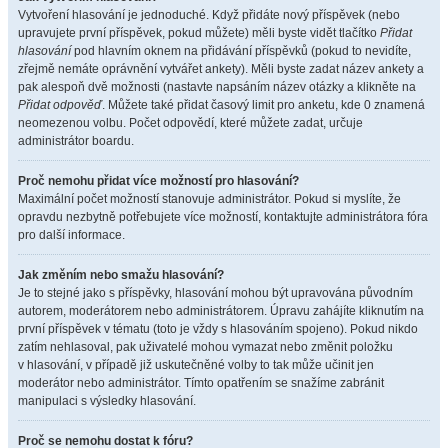
Vytvoření hlasování je jednoduché. Když přidáte nový příspěvek (nebo
upravujete první příspěvek, pokud můžete) měli byste vidět tlačítko
Přidat
hlasování
pod hlavním oknem na přidávání příspěvků (pokud to nevidíte,
zřejmě nemáte oprávnění vytvářet ankety). Měli byste zadat název ankety a
pak alespoň dvě možnosti (nastavte napsáním název otázky a klikněte na
Přidat odpověď
. Můžete také přidat časový limit pro anketu, kde 0 znamená
neomezenou volbu. Počet odpovědí, které můžete zadat, určuje
administrátor boardu.
Proč nemohu přidat více možností pro hlasování?
Maximální počet možností stanovuje administrátor. Pokud si myslíte, že
opravdu nezbytně potřebujete více možností, kontaktujte administrátora fóra
pro další informace.
Jak změním nebo smažu hlasování?
Je to stejné jako s příspěvky, hlasování mohou být upravována původním
autorem, moderátorem nebo administrátorem. Úpravu zahájíte kliknutím na
první příspěvek v tématu (toto je vždy s hlasováním spojeno). Pokud nikdo
zatím nehlasoval, pak uživatelé mohou vymazat nebo změnit položku
v hlasování, v případě již uskutečněné volby to tak může učinit jen
moderátor nebo administrátor. Tímto opatřením se snažíme zabránit
manipulaci s výsledky hlasování.
Proč se nemohu dostat k fóru?