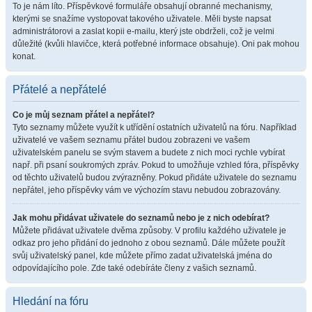
To je nám líto. Příspěvkové formuláře obsahují obranné mechanismy,
kterými se snažíme vystopovat takového uživatele. Měli byste napsat
administrátorovi a zaslat kopii e-mailu, který jste obdrželi, což je velmi
důležité (kvůli hlavičce, která potřebné informace obsahuje). Oni pak mohou
konat.
Přátelé a nepřátelé
Co je můj seznam přátel a nepřátel?
Tyto seznamy můžete využít k utřídění ostatních uživatelů na fóru. Například
uživatelé ve vašem seznamu přátel budou zobrazeni ve vašem
uživatelském panelu se svým stavem a budete z nich moci rychle vybírat
např. při psaní soukromých zpráv. Pokud to umožňuje vzhled fóra, příspěvky
od těchto uživatelů budou zvýrazněny. Pokud přidáte uživatele do seznamu
nepřátel, jeho příspěvky vám ve výchozím stavu nebudou zobrazovány.
Jak mohu přidávat uživatele do seznamů nebo je z nich odebírat?
Můžete přidávat uživatele dvěma způsoby. V profilu každého uživatele je
odkaz pro jeho přidání do jednoho z obou seznamů. Dále můžete použít
svůj uživatelský panel, kde můžete přímo zadat uživatelská jména do
odpovídajícího pole. Zde také odebíráte členy z vašich seznamů.
Hledání na fóru