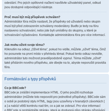
odeslání. Pro jejich opětovné načtení navštivte uživatelský panel, odkud
jsou dostupné odpovídající nástroje.
Proč musí být můj příspěvek schválen?
Administrátor fóra může nastavit, že příspěvky od uživatelů nebo skupin
musí být před zobrazením schváleny moderátory. Buďto je tedy na fóru
nastaveno schvalování, nebo jste byli umístěny do skupiny, u které je
schvalování vyžadováno. Kontaktujte administrátora fóra pro více informací.
Jak mohu oživit svoje téma?
Kliknutím na odkaz „Oživit téma“, pokud ho vidíte, můžete „oživit“ téma, čímž
ho posunete na první místo v přehledu témat. Pokud tento odkaz nevidíte,
administrátor tuto možnost pravděpodobně vypnul. Téma můžete „oživit“
také přidáním nového příspěvku, ale dbejte na to, abyste neporušili pravidla
fóra.
Formátování a typy příspěvků
Co je BBCode?
BBCode je zvláštní implementace HTML. O jeho použití rozhoduje
administrátor (můžete toto nepovolit pro jednotlivé příspěvky). BBCode sám
o sobě je podobný stylu HTML, tagy jsou uzavřeny v hranatých závorkách [
a ] a nabízí větší kontrolu nad tím, co a jak se zobrazí. Pro více informací
o BBCode si prohlédněte stránku, která je dostupná přes stránku přispívání.