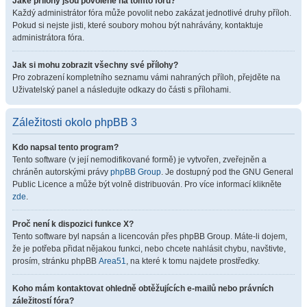
Jaké přílohy jsou povolené na tomto fóru?
Každý administrátor fóra může povolit nebo zakázat jednotlivé druhy příloh.
Pokud si nejste jisti, které soubory mohou být nahrávány, kontaktuje
administrátora fóra.
Jak si mohu zobrazit všechny své přílohy?
Pro zobrazení kompletního seznamu vámi nahraných příloh, přejděte na
Uživatelský panel a následujte odkazy do části s přílohami.
Záležitosti okolo phpBB 3
Kdo napsal tento program?
Tento software (v její nemodifikované formě) je vytvořen, zveřejněn a
chráněn autorskými právy
phpBB Group
. Je dostupný pod the GNU General
Public Licence a může být volně distribuován. Pro více informací klikněte
zde
.
Proč není k dispozici funkce X?
Tento software byl napsán a licencován přes phpBB Group. Máte-li dojem,
že je potřeba přidat nějakou funkci, nebo chcete nahlásit chybu, navštivte,
prosím, stránku phpBB
Area51
, na které k tomu najdete prostředky.
Koho mám kontaktovat ohledně obtěžujících e-mailů nebo právních
záležitostí fóra?