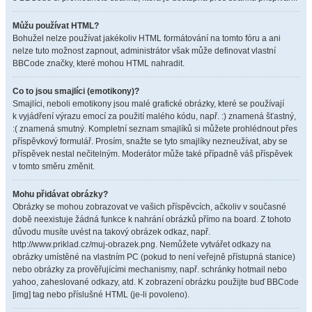
Můžu používat HTML?
Bohužel nelze používat jakékoliv HTML formátování na tomto fóru a ani
nelze tuto možnost zapnout, administrátor však může definovat vlastní
BBCode značky, které mohou HTML nahradit.
Co to jsou smajlíci (emotikony)?
Smajlíci, neboli emotikony jsou malé grafické obrázky, které se používají
k vyjádření výrazu emocí za použití malého kódu, např. :) znamená šťastný,
:( znamená smutný. Kompletní seznam smajlíků si můžete prohlédnout přes
příspěvkový formulář. Prosím, snažte se tyto smajlíky nezneužívat, aby se
příspěvek nestal nečitelným. Moderátor může také případně váš příspěvek
v tomto směru změnit.
Mohu přidávat obrázky?
Obrázky se mohou zobrazovat ve vašich příspěvcích, ačkoliv v současné
době neexistuje žádná funkce k nahrání obrázků přímo na board. Z tohoto
důvodu musíte uvést na takový obrázek odkaz, např.
http://www.priklad.cz/muj-obrazek.png. Nemůžete vytvářet odkazy na
obrázky umístěné na vlastním PC (pokud to není veřejně přístupná stanice)
nebo obrázky za prověřujícími mechanismy, např. schránky hotmail nebo
yahoo, zaheslované odkazy, atd. K zobrazení obrázku použijte buď BBCode
[img] tag nebo příslušné HTML (je-li povoleno).