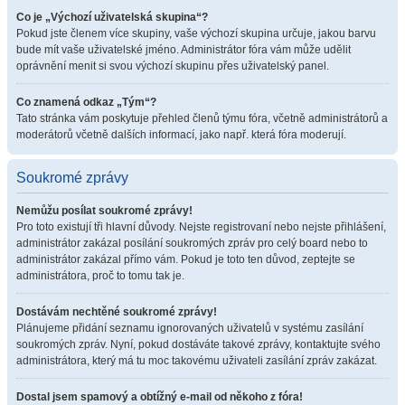
Co je „Výchozí uživatelská skupina“?
Pokud jste členem více skupiny, vaše výchozí skupina určuje, jakou barvu
bude mít vaše uživatelské jméno. Administrátor fóra vám může udělit
oprávnění menit si svou výchozí skupinu přes uživatelský panel.
Co znamená odkaz „Tým“?
Tato stránka vám poskytuje přehled členů týmu fóra, včetně administrátorů a
moderátorů včetně dalších informací, jako např. která fóra moderují.
Soukromé zprávy
Nemůžu posílat soukromé zprávy!
Pro toto existují tři hlavní důvody. Nejste registrovaní nebo nejste přihlášení,
administrátor zakázal posílání soukromých zpráv pro celý board nebo to
administrátor zakázal přímo vám. Pokud je toto ten důvod, zeptejte se
administrátora, proč to tomu tak je.
Dostávám nechtěné soukromé zprávy!
Plánujeme přidání seznamu ignorovaných uživatelů v systému zasílání
soukromých zpráv. Nyní, pokud dostáváte takové zprávy, kontaktujte svého
administrátora, který má tu moc takovému uživateli zasílání zpráv zakázat.
Dostal jsem spamový a obtížný e-mail od někoho z fóra!