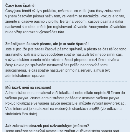
Časy jsou špatně!
Časy jsou téměř vždy v pořádku, ovšem to, co vidíte jsou časy zobrazené
v jiném časovém pásmu než v tom, ve kterém se nacházíte. Pokud je to tak,
změňte si časové pásmo v profilu. Berte na vědomí, časové pásma a další
nastavení si mohou měnit jen registrovaní uživatelé. Anonymním uživatelům
bude vždy zobrazen výchozí čas fóra.
Změnil jsem časové pásmo, ale je to stále špatně!
Jste si jisti, že jste zadali časové pásmo správně, a přesto se čas liší od toho
správného, pak jste pravděpodobně špatně nastavili letní nebo zimní čas,
v uživatelském panelu máte ruční možnost přepnout mezi těmito dvěma
časy. Pokud po správném nastavení čas pořád neodpovídá tomu
současnému, je čas špatně nastaven přímo na serveru a musí být
administrátorem opraven.
Můj jazyk není na seznamu!
Administrátor nenainstaloval vaši lokalizaci nebo nikdo nepřeložil fórum do
vašeho jazyka. Zkuste administrátora požádat o instalaci vašeho jazyka.
Pokud lokalizace ve vašem jazyce neexistuje, můžete vytvořit nový překlad.
Více informací je k nalezení na webových stránkách phpBB (viz odkaz na
stránkách fóra dole).
Jak zobrazím obrázek pod uživatelským jménem?
Tento obrázek se nazývá avatar. Lze změnit v Uživatelském panelu pod