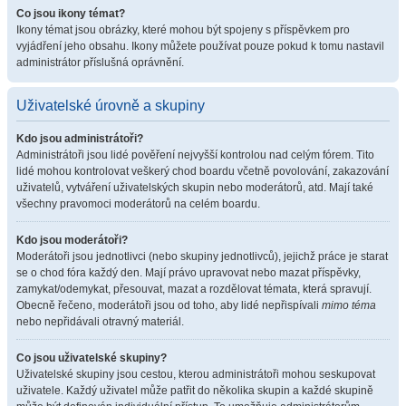
Co jsou ikony témat?
Ikony témat jsou obrázky, které mohou být spojeny s příspěvkem pro
vyjádření jeho obsahu. Ikony můžete používat pouze pokud k tomu nastavil
administrátor příslušná oprávnění.
Uživatelské úrovně a skupiny
Kdo jsou administrátoři?
Administrátoři jsou lidé pověření nejvyšší kontrolou nad celým fórem. Tito
lidé mohou kontrolovat veškerý chod boardu včetně povolování, zakazování
uživatelů, vytváření uživatelských skupin nebo moderátorů, atd. Mají také
všechny pravomoci moderátorů na celém boardu.
Kdo jsou moderátoři?
Moderátoři jsou jednotlivci (nebo skupiny jednotlivců), jejichž práce je starat
se o chod fóra každý den. Mají právo upravovat nebo mazat příspěvky,
zamykat/odemykat, přesouvat, mazat a rozdělovat témata, která spravují.
Obecně řečeno, moderátoři jsou od toho, aby lidé nepřispívali
mimo téma
nebo nepřidávali otravný materiál.
Co jsou uživatelské skupiny?
Uživatelské skupiny jsou cestou, kterou administrátoři mohou seskupovat
uživatele. Každý uživatel může patřit do několika skupin a každé skupině