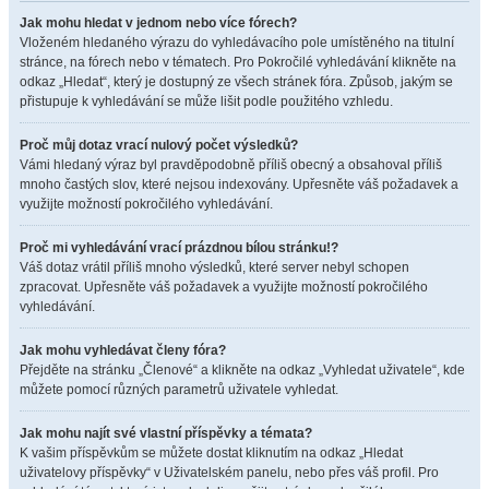
Jak mohu hledat v jednom nebo více fórech?
Vloženém hledaného výrazu do vyhledávacího pole umístěného na titulní
stránce, na fórech nebo v tématech. Pro Pokročilé vyhledávání klikněte na
odkaz „Hledat“, který je dostupný ze všech stránek fóra. Způsob, jakým se
přistupuje k vyhledávání se může lišit podle použitého vzhledu.
Proč můj dotaz vrací nulový počet výsledků?
Vámi hledaný výraz byl pravděpodobně příliš obecný a obsahoval příliš
mnoho častých slov, které nejsou indexovány. Upřesněte váš požadavek a
využijte možností pokročilého vyhledávání.
Proč mi vyhledávání vrací prázdnou bílou stránku!?
Váš dotaz vrátil příliš mnoho výsledků, které server nebyl schopen
zpracovat. Upřesněte váš požadavek a využijte možností pokročilého
vyhledávání.
Jak mohu vyhledávat členy fóra?
Přejděte na stránku „Členové“ a klikněte na odkaz „Vyhledat uživatele“, kde
můžete pomocí různých parametrů uživatele vyhledat.
Jak mohu najít své vlastní příspěvky a témata?
K vašim příspěvkům se můžete dostat kliknutím na odkaz „Hledat
uživatelovy příspěvky“ v Uživatelském panelu, nebo přes váš profil. Pro