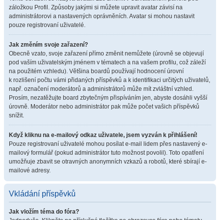
záložkou Profil. Způsoby jakými si můžete upravit avatar závisí na
administrátorovi a nastavených oprávněních. Avatar si mohou nastavit
pouze registrovaní uživatelé.
Jak změním svoje zařazení?
Obecně vzato, svoje zařazení přímo změnit nemůžete (úrovně se objevují
pod vaším uživatelským jménem v tématech a na vašem profilu, což záleží
na použitém vzhledu). Většina boardů používají hodnocení úrovní
k rozlišení počtu vámi přidaných příspěvků a k identifikaci určitých uživatelů,
např. označení moderátorů a administrátorů může mít zvláštní vzhled.
Prosím, nezatěžujte board zbytečným přispíváním jen, abyste dosáhli vyšší
úrovně. Moderátor nebo administrátor pak může počet vašich příspěvků
snížit.
Když kliknu na e-mailový odkaz uživatele, jsem vyzván k přihlášení!
Pouze registrovaní uživatelé mohou posílat e-mail lidem přes nastavený e-
mailový formulář (pokud administrátor tuto možnost povolil). Toto opatření
umožňuje zbavit se otravných anonymních vzkazů a robotů, které sbírají e-
mailové adresy.
Vkládání příspěvků
Jak vložím téma do fóra?