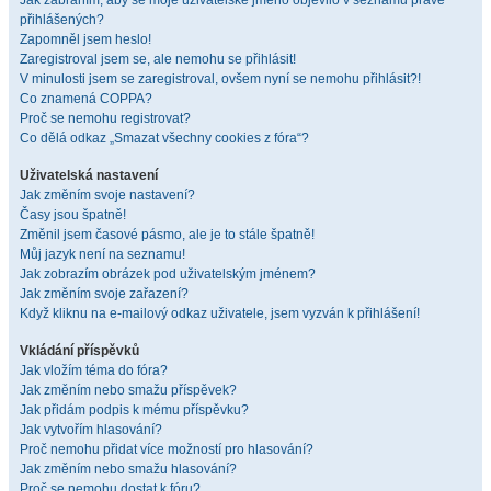
Jak zabráním, aby se moje uživatelské jméno objevilo v seznamu právě
přihlášených?
Zapomněl jsem heslo!
Zaregistroval jsem se, ale nemohu se přihlásit!
V minulosti jsem se zaregistroval, ovšem nyní se nemohu přihlásit?!
Co znamená COPPA?
Proč se nemohu registrovat?
Co dělá odkaz „Smazat všechny cookies z fóra“?
Uživatelská nastavení
Jak změním svoje nastavení?
Časy jsou špatně!
Změnil jsem časové pásmo, ale je to stále špatně!
Můj jazyk není na seznamu!
Jak zobrazím obrázek pod uživatelským jménem?
Jak změním svoje zařazení?
Když kliknu na e-mailový odkaz uživatele, jsem vyzván k přihlášení!
Vkládání příspěvků
Jak vložím téma do fóra?
Jak změním nebo smažu příspěvek?
Jak přidám podpis k mému příspěvku?
Jak vytvořím hlasování?
Proč nemohu přidat více možností pro hlasování?
Jak změním nebo smažu hlasování?
Proč se nemohu dostat k fóru?