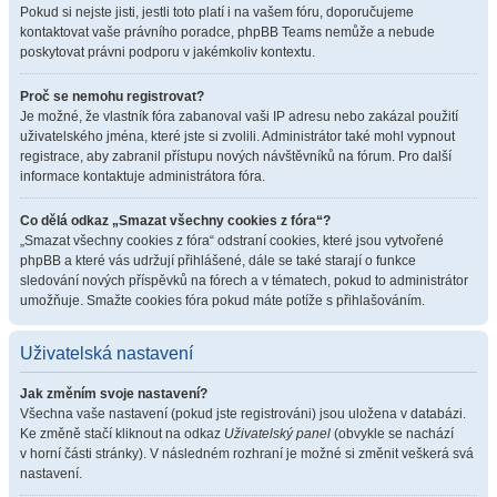
Pokud si nejste jisti, jestli toto platí i na vašem fóru, doporučujeme
kontaktovat vaše právního poradce, phpBB Teams nemůže a nebude
poskytovat právni podporu v jakémkoliv kontextu.
Proč se nemohu registrovat?
Je možné, že vlastník fóra zabanoval vaši IP adresu nebo zakázal použití
uživatelského jména, které jste si zvolili. Administrátor také mohl vypnout
registrace, aby zabranil přístupu nových návštěvníků na fórum. Pro další
informace kontaktuje administrátora fóra.
Co dělá odkaz „Smazat všechny cookies z fóra“?
„Smazat všechny cookies z fóra“ odstraní cookies, které jsou vytvořené
phpBB a které vás udržují přihlášené, dále se také starají o funkce
sledování nových příspěvků na fórech a v tématech, pokud to administrátor
umožňuje. Smažte cookies fóra pokud máte potíže s přihlašováním.
Uživatelská nastavení
Jak změním svoje nastavení?
Všechna vaše nastavení (pokud jste registrováni) jsou uložena v databázi.
Ke změně stačí kliknout na odkaz
Uživatelský panel
(obvykle se nachází
v horní části stránky). V následném rozhraní je možné si změnit veškerá svá
nastavení.