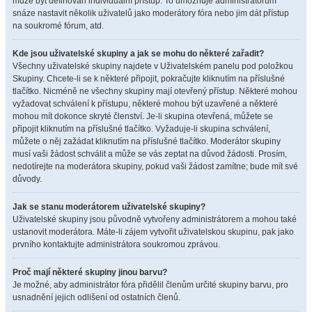
může být definován individuální přístup. To umožňuje administrátorům
snáze nastavit několik uživatelů jako moderátory fóra nebo jim dát přístup
na soukromé fórum, atd.
Kde jsou uživatelské skupiny a jak se mohu do některé zařadit?
Všechny uživatelské skupiny najdete v Uživatelském panelu pod položkou
Skupiny. Chcete-li se k některé připojit, pokračujte kliknutím na příslušné
tlačítko. Nicméně ne všechny skupiny mají otevřený přístup. Některé mohou
vyžadovat schválení k přístupu, některé mohou být uzavřené a některé
mohou mít dokonce skryté členství. Je-li skupina otevřená, můžete se
připojit kliknutím na příslušné tlačítko. Vyžaduje-li skupina schválení,
můžete o něj zažádat kliknutím na příslušné tlačítko. Moderátor skupiny
musí vaši žádost schválit a může se vás zeptat na důvod žádosti. Prosím,
nedotírejte na moderátora skupiny, pokud vaši žádost zamítne; bude mít své
důvody.
Jak se stanu moderátorem uživatelské skupiny?
Uživatelské skupiny jsou původně vytvořeny administrátorem a mohou také
ustanovit moderátora. Máte-li zájem vytvořit uživatelskou skupinu, pak jako
prvního kontaktujte administrátora soukromou zprávou.
Proč mají některé skupiny jinou barvu?
Je možné, aby administrátor fóra přidělil členům určité skupiny barvu, pro
usnadnění jejich odlišení od ostatních členů.