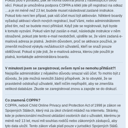
Pokud jsou v pořádku, pak se mohla odehrát jedna z následujících dvou
věcí. Pokud je umožněna podpora COPPA a klikli jste při registraci na odkaz
…a je mi méně než 13 let
, budete muset následovat zaslané instrukce.
Pokud toto není ten případ, pak váš účet musí být aktivován. Některé boardy
vyžadují aktivaci všech nových registrací, buď Vámi, nebo administrátorem
před tím, než se budete moci přihlásit. Když jste se registrovali, byli byste
k tomuto vyzváni. Pokud vám byl zaslán e-mail, následujte instrukce v něm
obsažené, pokud jste tento e-mail neobdrželi, ujistěte se, že vámi zadaná e-
mailová adresa je platná. Jedním důvodem, proč se aktivace používá, je
zmenšit možnost výskytu
nežádoucích
uživatelů, kteří se snaží pouze
obtěžovat. Pokud si jste jisti, že e-mailová adresa, kterou jste použili je
platná, kontaktujte administrátora boardu.
V minulosti jsem se zaregistroval, ovšem nyní se nemohu přihlásit?!
Nejspíše administrátor z nějakého důvodu smazal váš účet. To mohlo být z
důvodu, že jste možná nevložili žádný příspěvek. Je to obvyklé, že se
pravidelně odstraňují uživatelé, kteří ničím nepřispěli, aby se zmenšila
velikost databáze. Zkuste se zaregistrovat znovu a zapojte se do diskuzí.
Co znamená COPPA?
COPPA, neboli Child Online Privacy and Protection Act of 1998 je zákon ve
Spojených Státech, který má za úkol chránit mládež na internetu. Stránky,
kde je potencionální možnost ukládání osobních dat o uživateli, kterému je
méně než 13 let, musí mít souhlas rodičů nebo zákonných zástupců, aby
tyto data uložil. Tento zákon však platí pouze v jurisdikci Spojených Států.