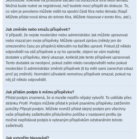
Jednoduše. Klikněte na příslušné tlačítko na obrazovce fóra nebo tématu.
Možná bude nutné se registrovat, než budete moci přispět do diskuze. To,
co vám je povoleno můžete vidět na spodní části fóra nebo tématu (Např.
Můžete přidat nová téma do tohoto fóra, Můžete hlasovat v tomto fóru, atd.
).
Jak změním nebo smažu příspěvek?
V případě, že nejste moderátor nebo administrátor, tak můžete upravovat
nebo mazat jen svoje příspěvky. Můžete upravit zprávu (někdy jen do
omezeného času po přispění) kliknutím na tlačítko
upravit
. Pokud již někdo
odpověděl na váš příspěvek a vy ho upravíte, objeví se vám malinký
dodatek u příspěvku, který ukazuje, kolikrát jste tento příspěvek upravovali.
Tento dodatek se neobjeví, pokud zatím nikdo neodpověděl nebo pokud
moderátor či administrátor změnili příspěvek (ti by měli sami zanechat vzkaz
proč jej změnili). Normální uživatelé nemohou příspěvek smazat, pokud na
něj již někdo odpověděl.
Jak přidám podpis k mému příspěvku?
Přidat podpis znamená, že si musíte nejdřív nějaký vytvořit. To uděláte přes
stránku
Profil
. Podpis můžete přidat k právě psanému příspěvku zatržením
položky
Připojit podpis
. Můžete rovněž přidat stejný podpis pro všechny
vaše příspěvky zaškrtnutím příslušného políčka v nastavení profilu (je
možné nepřidávat podpis k vybraným příspěvkům odstraněním tohoto
zaškrtnutí).
Jak vytvořím hlasování?