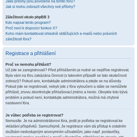
Jaké přílohy jsou povolené na tomto fóru?
Jak si mohu zobrazit všechny své přílohy?
Záležitosti okolo phpBB 3
Kdo napsal tento program?
Proč není k dispozici funkce X?
Koho mám kontaktovat ohledně obtěžujících e-mailů nebo právních
záležitostí fóra?
Registrace a přihlášení
Proč se nemohu přihlásit?
Už jste se zaregistrovali? Před přihlášením je nutné se nejdříve registrovat.
Byla vám na fóru zakázána činnost (v takovém případě se tato skutečnost
zobrazí)? Pokud ano, kontaktujte administrátora a ptejte se na důvody.
Pokud jste se registrovali, nebyli jste z fóra vyloučeni a stále se nemůžete
přihlásit, znovu zkontrolujte přihlašovací jméno a heslo. Obvykle toto bývá
problém a pokud není, kontaktujte administrátora, možná má chybné
nastavení fóra.
Je vůbec potřeba se registrovat?
Nemusíte. Je na administrátorovi fóra, jestli je potřeba se registrovat ke
vkládání příspěvků. Samozřejmě, že registrace vám dá přístup k ostatním
službám nedostupným anonymním uživatelům, jako např. postavičky,