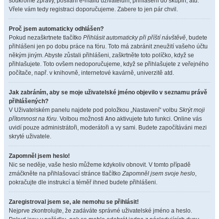
soukromé zprávy, posílání e-mailů uživatelům, přihlášení do skupin, atd.
Vřele vám tedy registraci doporučujeme. Zabere to jen pár chvil.
Proč jsem automaticky odhlášen?
Pokud nezaškrtnete tlačítko
Přihlásit automaticky při příští návštěvě
, budete
přihlášeni jen po dobu práce na fóru. Toto má zabránit zneužití vašeho účtu
někým jiným. Abyste zůstali přihlášeni, zaškrtněte toto políčko, když se
přihlašujete. Toto ovšem nedoporučujeme, když se přihlašujete z veřejného
počítače, např. v knihovně, internetové kavárně, univerzitě atd.
Jak zabráním, aby se moje uživatelské jméno objevilo v seznamu právě
přihlášených?
V Uživatelském panelu najdete pod položkou „Nastavení“ volbu
Skrýt moji
přítomnost na fóru
. Volbou možnosti
Ano
aktivujete tuto funkci. Online vás
uvidí pouze administrátoři, moderátoři a vy sami. Budete započítáváni mezi
skryté uživatele.
Zapomněl jsem heslo!
Nic se neděje, vaše heslo můžeme kdykoliv obnovit. V tomto případě
zmáčkněte na přihlašovací stránce tlačítko
Zapomněl jsem svoje heslo
,
pokračujte dle instrukcí a téměř ihned budete přihlášeni.
Zaregistroval jsem se, ale nemohu se přihlásit!
Nejprve zkontrolujte, že zadáváte správné uživatelské jméno a heslo.