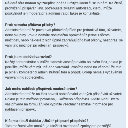
Některá fóra mohou být znepřístupněna určitým lidem či skupinám. Ke čtení,
prohlížení, přispívání atd. potřebujete zvláštní autorizaci, kterou může
poskytnout jen moderátor a administrátor, takže je kontaktujte.
Proč nemohu přidávat přílohy?
Administrátor může povolovat přidávání příloh pro jednotlivá fóra, uživatele,
nebo skupiny. Pokud nemáte dostatečná oprávnění z jedné z těchto
možností, nebo některé z nich úplně zabraňují přidávat přílohy, nezobrazí se
vám tato možnost při odesílání příspěvků.
Proč jsem obdržel varování?
Každý administrátor si může stanovit vlastní pravidla na svém fóru, pokud je
porušíte, může vám být uděleno varování. Prosíme berte na vědomí, že toto
je plně v kompetenci administrátorů fóra a phpBB Group nemá s vydáváním
varování nic společného.
Jak mohu nahlásit příspěvek moderátorům?
Administrátor může na fóru povolit nahlašování vadných příspěvků uživateli.
Pokud je tato možnost povolena, u každého příspěvku uvidíte ikonu, která
vás přivede na formulář, kde vyplníte všechny nezbytné informace pro
nahlášení příspěvku.
K čemu slouží tlačítko „Uložit“ při psaní příspěvků?
Tato možnost vám umožňuje uložit si rozepsané zprávy pro pozdější