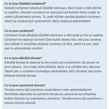
Co to jsou Globální oznámení?
Globální oznámení obsahují důležité informace, které byste si měli přečíst
co nejdříve. Globální oznámení se zobrazují nad každým fórem a také ve
vašem uživatelském panelu. To, jestli můžete odesílat globální oznámení,
záleží na nastavených oprávněních, které nastavují administrátoři.
Co to jsou oznámení?
Oznámení často přinášejí důležité informace a měli byste je číst co nejdříve.
Oznámení se objevují na horní části každé stránky fóra, kde jsou uvedeny.
Zda můžete či nemůžete přidávat oznámení do fóra, záleží na tom, zdali
vám to administrátor umožnil.
Co to jsou důležitá témata?
Důležitá témata se objevují na fóru hned pod oznámeními, ale pouze na
první stránce. Jsou často velmi důležitá, takže si je přečtěte tam, kde jsou.
Stejně jako u oznámení rozhoduje administrátor, kteří uživatelé mají právo
přidávat důležitá témata.
Co to jsou uzamčená témata?
Témata mohou být uzamčena moderátorem nebo administrátorem.
Nemůžete odpovídat na zamčená témata ani upravovat své příspěvky.
Každé hlasování je automaticky ukončeno. Témata mohou být uzamčena z
mnoha různých důvodů.