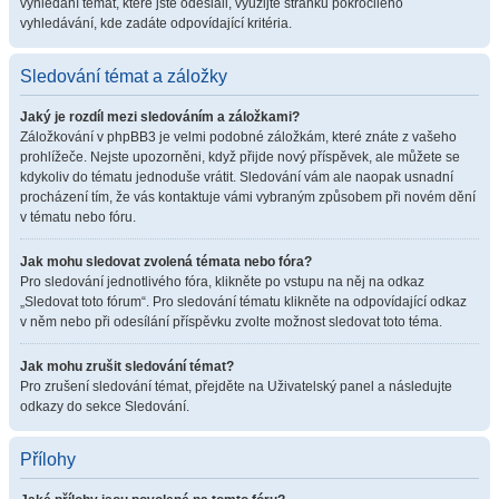
vyhledání témat, které jste odeslali, využijte stránku pokročilého
vyhledávání, kde zadáte odpovídající kritéria.
Sledování témat a záložky
Jaký je rozdíl mezi sledováním a záložkami?
Záložkování v phpBB3 je velmi podobné záložkám, které znáte z vašeho
prohlížeče. Nejste upozorněni, když přijde nový příspěvek, ale můžete se
kdykoliv do tématu jednoduše vrátit. Sledování vám ale naopak usnadní
procházení tím, že vás kontaktuje vámi vybraným způsobem při novém dění
v tématu nebo fóru.
Jak mohu sledovat zvolená témata nebo fóra?
Pro sledování jednotlivého fóra, klikněte po vstupu na něj na odkaz
„Sledovat toto fórum“. Pro sledování tématu klikněte na odpovídající odkaz
v něm nebo při odesílání příspěvku zvolte možnost sledovat toto téma.
Jak mohu zrušit sledování témat?
Pro zrušení sledování témat, přejděte na Uživatelský panel a následujte
odkazy do sekce Sledování.
Přílohy