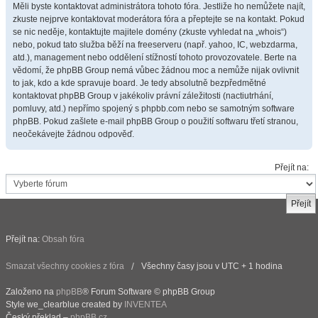
Měli byste kontaktovat administrátora tohoto fóra. Jestliže ho nemůžete najít,
zkuste nejprve kontaktovat moderátora fóra a přeptejte se na kontakt. Pokud
se nic neděje, kontaktujte majitele domény (zkuste vyhledat na „whois“)
nebo, pokud tato služba běží na freeserveru (např. yahoo, IC, webzdarma,
atd.), management nebo oddělení stížností tohoto provozovatele. Berte na
vědomí, že phpBB Group nemá vůbec žádnou moc a nemůže nijak ovlivnit
to jak, kdo a kde spravuje board. Je tedy absolutně bezpředmětné
kontaktovat phpBB Group v jakékoliv právní záležitosti (nactiutrhání,
pomluvy, atd.) nepřímo spojený s phpbb.com nebo se samotným software
phpBB. Pokud zašlete e-mail phpBB Group o použití softwaru třetí stranou,
neočekávejte žádnou odpověď.
Přejít na:
Přejít na:
Obsah fóra
Smazat všechny cookies z fóra
Všechny časy jsou v UTC + 1 hodina
Založeno na
phpBB
® Forum Software © phpBB Group
Style we_clearblue created by
INVENTEA
Český překlad –
phpBB.cz