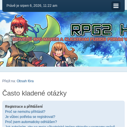
Právě je srpen 6, 2026, 11:22 am
Přejít na:
Obsah fóra
Často kladené otázky
Registrace a přihlášení
Proč se nemohu přihlásit?
Je vůbec potřeba se registrovat?
Proč jsem automaticky odhlášen?