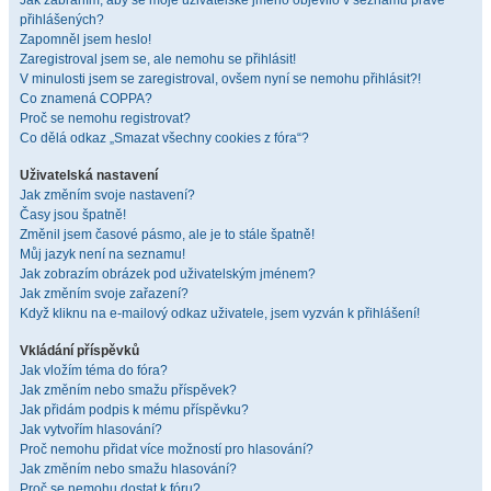
Jak zabráním, aby se moje uživatelské jméno objevilo v seznamu právě
přihlášených?
Zapomněl jsem heslo!
Zaregistroval jsem se, ale nemohu se přihlásit!
V minulosti jsem se zaregistroval, ovšem nyní se nemohu přihlásit?!
Co znamená COPPA?
Proč se nemohu registrovat?
Co dělá odkaz „Smazat všechny cookies z fóra“?
Uživatelská nastavení
Jak změním svoje nastavení?
Časy jsou špatně!
Změnil jsem časové pásmo, ale je to stále špatně!
Můj jazyk není na seznamu!
Jak zobrazím obrázek pod uživatelským jménem?
Jak změním svoje zařazení?
Když kliknu na e-mailový odkaz uživatele, jsem vyzván k přihlášení!
Vkládání příspěvků
Jak vložím téma do fóra?
Jak změním nebo smažu příspěvek?
Jak přidám podpis k mému příspěvku?
Jak vytvořím hlasování?
Proč nemohu přidat více možností pro hlasování?
Jak změním nebo smažu hlasování?
Proč se nemohu dostat k fóru?