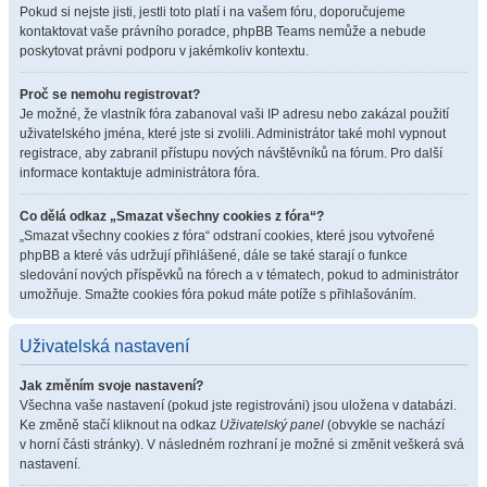
Pokud si nejste jisti, jestli toto platí i na vašem fóru, doporučujeme
kontaktovat vaše právního poradce, phpBB Teams nemůže a nebude
poskytovat právni podporu v jakémkoliv kontextu.
Proč se nemohu registrovat?
Je možné, že vlastník fóra zabanoval vaši IP adresu nebo zakázal použití
uživatelského jména, které jste si zvolili. Administrátor také mohl vypnout
registrace, aby zabranil přístupu nových návštěvníků na fórum. Pro další
informace kontaktuje administrátora fóra.
Co dělá odkaz „Smazat všechny cookies z fóra“?
„Smazat všechny cookies z fóra“ odstraní cookies, které jsou vytvořené
phpBB a které vás udržují přihlášené, dále se také starají o funkce
sledování nových příspěvků na fórech a v tématech, pokud to administrátor
umožňuje. Smažte cookies fóra pokud máte potíže s přihlašováním.
Uživatelská nastavení
Jak změním svoje nastavení?
Všechna vaše nastavení (pokud jste registrováni) jsou uložena v databázi.
Ke změně stačí kliknout na odkaz
Uživatelský panel
(obvykle se nachází
v horní části stránky). V následném rozhraní je možné si změnit veškerá svá
nastavení.