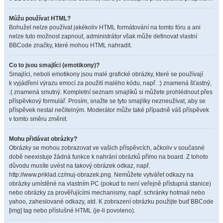
Můžu používat HTML?
Bohužel nelze používat jakékoliv HTML formátování na tomto fóru a ani
nelze tuto možnost zapnout, administrátor však může definovat vlastní
BBCode značky, které mohou HTML nahradit.
Co to jsou smajlíci (emotikony)?
Smajlíci, neboli emotikony jsou malé grafické obrázky, které se používají
k vyjádření výrazu emocí za použití malého kódu, např. :) znamená šťastný,
:( znamená smutný. Kompletní seznam smajlíků si můžete prohlédnout přes
příspěvkový formulář. Prosím, snažte se tyto smajlíky nezneužívat, aby se
příspěvek nestal nečitelným. Moderátor může také případně váš příspěvek
v tomto směru změnit.
Mohu přidávat obrázky?
Obrázky se mohou zobrazovat ve vašich příspěvcích, ačkoliv v současné
době neexistuje žádná funkce k nahrání obrázků přímo na board. Z tohoto
důvodu musíte uvést na takový obrázek odkaz, např.
http://www.priklad.cz/muj-obrazek.png. Nemůžete vytvářet odkazy na
obrázky umístěné na vlastním PC (pokud to není veřejně přístupná stanice)
nebo obrázky za prověřujícími mechanismy, např. schránky hotmail nebo
yahoo, zaheslované odkazy, atd. K zobrazení obrázku použijte buď BBCode
[img] tag nebo příslušné HTML (je-li povoleno).