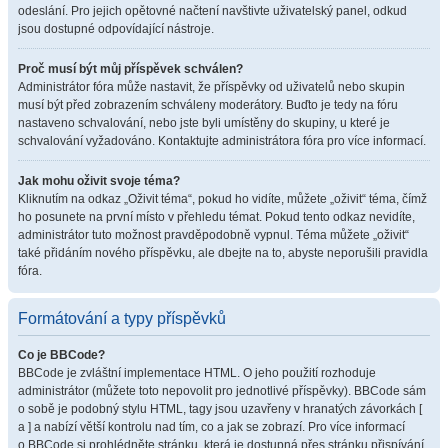
odeslání. Pro jejich opětovné načtení navštivte uživatelský panel, odkud
jsou dostupné odpovídající nástroje.
Proč musí být můj příspěvek schválen?
Administrátor fóra může nastavit, že příspěvky od uživatelů nebo skupin
musí být před zobrazením schváleny moderátory. Buďto je tedy na fóru
nastaveno schvalování, nebo jste byli umístěny do skupiny, u které je
schvalování vyžadováno. Kontaktujte administrátora fóra pro více informací.
Jak mohu oživit svoje téma?
Kliknutím na odkaz „Oživit téma“, pokud ho vidíte, můžete „oživit“ téma, čímž
ho posunete na první místo v přehledu témat. Pokud tento odkaz nevidíte,
administrátor tuto možnost pravděpodobně vypnul. Téma můžete „oživit“
také přidáním nového příspěvku, ale dbejte na to, abyste neporušili pravidla
fóra.
Formátování a typy příspěvků
Co je BBCode?
BBCode je zvláštní implementace HTML. O jeho použití rozhoduje
administrátor (můžete toto nepovolit pro jednotlivé příspěvky). BBCode sám
o sobě je podobný stylu HTML, tagy jsou uzavřeny v hranatých závorkách [
a ] a nabízí větší kontrolu nad tím, co a jak se zobrazí. Pro více informací
o BBCode si prohlédněte stránku, která je dostupná přes stránku přispívání.