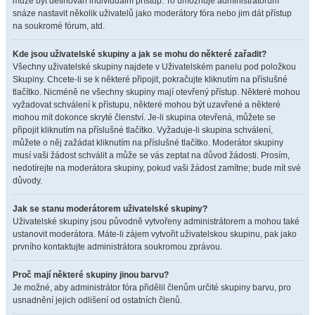
může být definován individuální přístup. To umožňuje administrátorům
snáze nastavit několik uživatelů jako moderátory fóra nebo jim dát přístup
na soukromé fórum, atd.
Kde jsou uživatelské skupiny a jak se mohu do některé zařadit?
Všechny uživatelské skupiny najdete v Uživatelském panelu pod položkou
Skupiny. Chcete-li se k některé připojit, pokračujte kliknutím na příslušné
tlačítko. Nicméně ne všechny skupiny mají otevřený přístup. Některé mohou
vyžadovat schválení k přístupu, některé mohou být uzavřené a některé
mohou mít dokonce skryté členství. Je-li skupina otevřená, můžete se
připojit kliknutím na příslušné tlačítko. Vyžaduje-li skupina schválení,
můžete o něj zažádat kliknutím na příslušné tlačítko. Moderátor skupiny
musí vaši žádost schválit a může se vás zeptat na důvod žádosti. Prosím,
nedotírejte na moderátora skupiny, pokud vaši žádost zamítne; bude mít své
důvody.
Jak se stanu moderátorem uživatelské skupiny?
Uživatelské skupiny jsou původně vytvořeny administrátorem a mohou také
ustanovit moderátora. Máte-li zájem vytvořit uživatelskou skupinu, pak jako
prvního kontaktujte administrátora soukromou zprávou.
Proč mají některé skupiny jinou barvu?
Je možné, aby administrátor fóra přidělil členům určité skupiny barvu, pro
usnadnění jejich odlišení od ostatních členů.