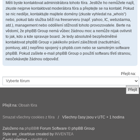
Měli byste kontaktovat administrátora tohoto fóra. Jestliže ho nemůžete najít,
zkuste nejprve kontaktovat moderátora fóra a přeptejte se na kontakt. Pokud
se nic neděje, kontaktujte majitele domény (zkuste vyhledat na „whois“)
nebo, pokud tato služba běží na freeserveru (např. yahoo, IC, webzdarma,
atd.), management nebo oddělení stížností tohoto provozovatele. Berte na
vědomí, že phpBB Group nemá vůbec žádnou moc a nemůže nijak ovlivnit
to jak, kdo a kde spravuje board. Je tedy absolutně bezpředmětné
kontaktovat phpBB Group v jakékoliv právní záležitosti (nactiutrhání,
pomluvy, atd.) nepřímo spojený s phpbb.com nebo se samotným software
phpBB. Pokud zašlete e-mail phpBB Group o použití softwaru třetí stranou,
neočekávejte žádnou odpověď.
Přejít na:
Přejít na:
Obsah fóra
Smazat všechny cookies z fóra
Všechny časy jsou v UTC + 1 hodina
Založeno na
phpBB
® Forum Software © phpBB Group
Style we_clearblue created by
INVENTEA
Český překlad –
phpBB.cz