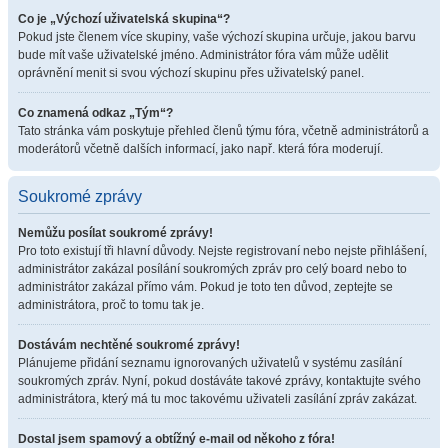
Co je „Výchozí uživatelská skupina“?
Pokud jste členem více skupiny, vaše výchozí skupina určuje, jakou barvu
bude mít vaše uživatelské jméno. Administrátor fóra vám může udělit
oprávnění menit si svou výchozí skupinu přes uživatelský panel.
Co znamená odkaz „Tým“?
Tato stránka vám poskytuje přehled členů týmu fóra, včetně administrátorů a
moderátorů včetně dalších informací, jako např. která fóra moderují.
Soukromé zprávy
Nemůžu posílat soukromé zprávy!
Pro toto existují tři hlavní důvody. Nejste registrovaní nebo nejste přihlášení,
administrátor zakázal posílání soukromých zpráv pro celý board nebo to
administrátor zakázal přímo vám. Pokud je toto ten důvod, zeptejte se
administrátora, proč to tomu tak je.
Dostávám nechtěné soukromé zprávy!
Plánujeme přidání seznamu ignorovaných uživatelů v systému zasílání
soukromých zpráv. Nyní, pokud dostáváte takové zprávy, kontaktujte svého
administrátora, který má tu moc takovému uživateli zasílání zpráv zakázat.
Dostal jsem spamový a obtížný e-mail od někoho z fóra!