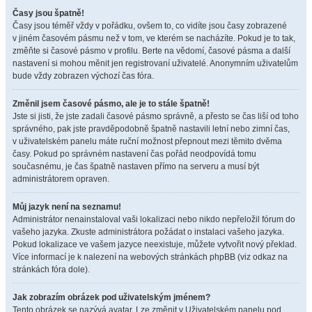
Časy jsou špatně!
Časy jsou téměř vždy v pořádku, ovšem to, co vidíte jsou časy zobrazené
v jiném časovém pásmu než v tom, ve kterém se nacházíte. Pokud je to tak,
změňte si časové pásmo v profilu. Berte na vědomí, časové pásma a další
nastavení si mohou měnit jen registrovaní uživatelé. Anonymním uživatelům
bude vždy zobrazen výchozí čas fóra.
Změnil jsem časové pásmo, ale je to stále špatně!
Jste si jisti, že jste zadali časové pásmo správně, a přesto se čas liší od toho
správného, pak jste pravděpodobně špatně nastavili letní nebo zimní čas,
v uživatelském panelu máte ruční možnost přepnout mezi těmito dvěma
časy. Pokud po správném nastavení čas pořád neodpovídá tomu
současnému, je čas špatně nastaven přímo na serveru a musí být
administrátorem opraven.
Můj jazyk není na seznamu!
Administrátor nenainstaloval vaši lokalizaci nebo nikdo nepřeložil fórum do
vašeho jazyka. Zkuste administrátora požádat o instalaci vašeho jazyka.
Pokud lokalizace ve vašem jazyce neexistuje, můžete vytvořit nový překlad.
Více informací je k nalezení na webových stránkách phpBB (viz odkaz na
stránkách fóra dole).
Jak zobrazím obrázek pod uživatelským jménem?
Tento obrázek se nazývá avatar. Lze změnit v Uživatelském panelu pod