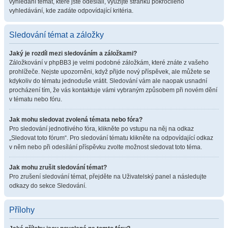
vyhledání témat, které jste odeslali, využijte stránku pokročilého
vyhledávání, kde zadáte odpovídající kritéria.
Sledování témat a záložky
Jaký je rozdíl mezi sledováním a záložkami?
Záložkování v phpBB3 je velmi podobné záložkám, které znáte z vašeho
prohlížeče. Nejste upozorněni, když přijde nový příspěvek, ale můžete se
kdykoliv do tématu jednoduše vrátit. Sledování vám ale naopak usnadní
procházení tím, že vás kontaktuje vámi vybraným způsobem při novém dění
v tématu nebo fóru.
Jak mohu sledovat zvolená témata nebo fóra?
Pro sledování jednotlivého fóra, klikněte po vstupu na něj na odkaz
„Sledovat toto fórum“. Pro sledování tématu klikněte na odpovídající odkaz
v něm nebo při odesílání příspěvku zvolte možnost sledovat toto téma.
Jak mohu zrušit sledování témat?
Pro zrušení sledování témat, přejděte na Uživatelský panel a následujte
odkazy do sekce Sledování.
Přílohy