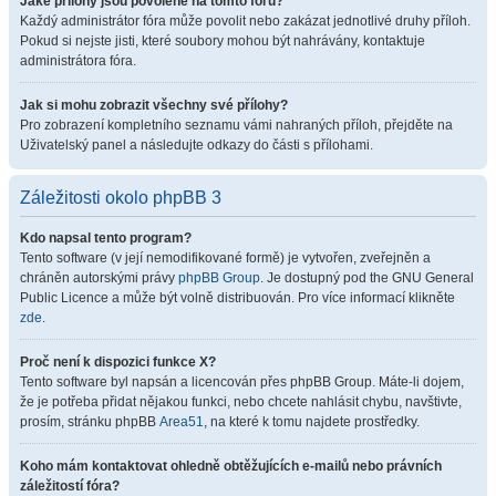
Jaké přílohy jsou povolené na tomto fóru?
Každý administrátor fóra může povolit nebo zakázat jednotlivé druhy příloh.
Pokud si nejste jisti, které soubory mohou být nahrávány, kontaktuje
administrátora fóra.
Jak si mohu zobrazit všechny své přílohy?
Pro zobrazení kompletního seznamu vámi nahraných příloh, přejděte na
Uživatelský panel a následujte odkazy do části s přílohami.
Záležitosti okolo phpBB 3
Kdo napsal tento program?
Tento software (v její nemodifikované formě) je vytvořen, zveřejněn a
chráněn autorskými právy
phpBB Group
. Je dostupný pod the GNU General
Public Licence a může být volně distribuován. Pro více informací klikněte
zde
.
Proč není k dispozici funkce X?
Tento software byl napsán a licencován přes phpBB Group. Máte-li dojem,
že je potřeba přidat nějakou funkci, nebo chcete nahlásit chybu, navštivte,
prosím, stránku phpBB
Area51
, na které k tomu najdete prostředky.
Koho mám kontaktovat ohledně obtěžujících e-mailů nebo právních
záležitostí fóra?