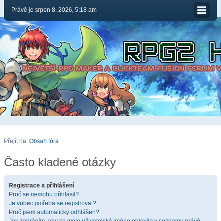
Právě je srpen 8, 2026, 5:18 am
Přejít na:
Obsah fóra
Často kladené otázky
Registrace a přihlášení
Proč se nemohu přihlásit?
Je vůbec potřeba se registrovat?
Proč jsem automaticky odhlášen?