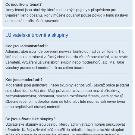
Co jsou ikony témat?
Ikony témat jsou obrázky, které mohou být spojeny s příspěvkem pro
vyjádření jeho obsahu. Ikony můžete používat pouze pokud k tomu nastavil
administrátor příslušná oprávnění.
Uživatelské úrovně a skupiny
Kdo jsou administrátoři?
Administrátoři jsou lidé pověření nejvyšší kontrolou nad celým fórem. Tito
lidé mohou kontrolovat veškerý chod boardu včetně povolování, zakazování
uživatelů, vytváření uživatelských skupin nebo moderátorů, atd. Mají také
všechny pravomoci moderátorů na celém boardu.
Kdo jsou moderátoři?
Moderátoři jsou jednotlivci (nebo skupiny jednotlivců), jejichž práce je starat
se o chod fóra každý den. Mají právo upravovat nebo mazat příspěvky,
zamykat/odemykat, přesouvat, mazat a rozdělovat témata, která spravují.
Obecně řečeno, moderátoři jsou od toho, aby lidé nepřispívali
mimo téma
nebo nepřidávali otravný materiál.
Co jsou uživatelské skupiny?
Uživatelské skupiny jsou cestou, kterou administrátoři mohou seskupovat
uživatele. Každý uživatel může patřit do několika skupin a každé skupině