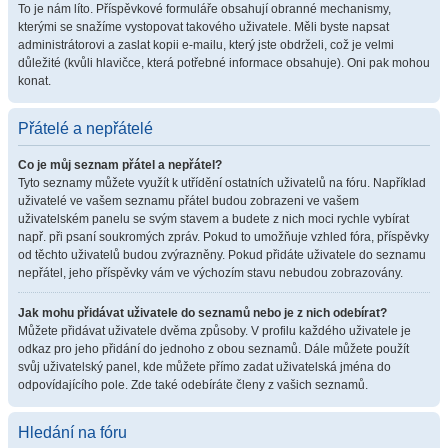
To je nám líto. Příspěvkové formuláře obsahují obranné mechanismy,
kterými se snažíme vystopovat takového uživatele. Měli byste napsat
administrátorovi a zaslat kopii e-mailu, který jste obdrželi, což je velmi
důležité (kvůli hlavičce, která potřebné informace obsahuje). Oni pak mohou
konat.
Přátelé a nepřátelé
Co je můj seznam přátel a nepřátel?
Tyto seznamy můžete využít k utřídění ostatních uživatelů na fóru. Například
uživatelé ve vašem seznamu přátel budou zobrazeni ve vašem
uživatelském panelu se svým stavem a budete z nich moci rychle vybírat
např. při psaní soukromých zpráv. Pokud to umožňuje vzhled fóra, příspěvky
od těchto uživatelů budou zvýrazněny. Pokud přidáte uživatele do seznamu
nepřátel, jeho příspěvky vám ve výchozím stavu nebudou zobrazovány.
Jak mohu přidávat uživatele do seznamů nebo je z nich odebírat?
Můžete přidávat uživatele dvěma způsoby. V profilu každého uživatele je
odkaz pro jeho přidání do jednoho z obou seznamů. Dále můžete použít
svůj uživatelský panel, kde můžete přímo zadat uživatelská jména do
odpovídajícího pole. Zde také odebíráte členy z vašich seznamů.
Hledání na fóru