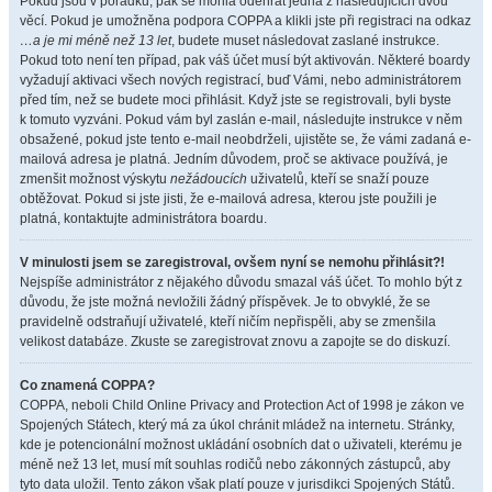
Pokud jsou v pořádku, pak se mohla odehrát jedna z následujících dvou
věcí. Pokud je umožněna podpora COPPA a klikli jste při registraci na odkaz
…a je mi méně než 13 let
, budete muset následovat zaslané instrukce.
Pokud toto není ten případ, pak váš účet musí být aktivován. Některé boardy
vyžadují aktivaci všech nových registrací, buď Vámi, nebo administrátorem
před tím, než se budete moci přihlásit. Když jste se registrovali, byli byste
k tomuto vyzváni. Pokud vám byl zaslán e-mail, následujte instrukce v něm
obsažené, pokud jste tento e-mail neobdrželi, ujistěte se, že vámi zadaná e-
mailová adresa je platná. Jedním důvodem, proč se aktivace používá, je
zmenšit možnost výskytu
nežádoucích
uživatelů, kteří se snaží pouze
obtěžovat. Pokud si jste jisti, že e-mailová adresa, kterou jste použili je
platná, kontaktujte administrátora boardu.
V minulosti jsem se zaregistroval, ovšem nyní se nemohu přihlásit?!
Nejspíše administrátor z nějakého důvodu smazal váš účet. To mohlo být z
důvodu, že jste možná nevložili žádný příspěvek. Je to obvyklé, že se
pravidelně odstraňují uživatelé, kteří ničím nepřispěli, aby se zmenšila
velikost databáze. Zkuste se zaregistrovat znovu a zapojte se do diskuzí.
Co znamená COPPA?
COPPA, neboli Child Online Privacy and Protection Act of 1998 je zákon ve
Spojených Státech, který má za úkol chránit mládež na internetu. Stránky,
kde je potencionální možnost ukládání osobních dat o uživateli, kterému je
méně než 13 let, musí mít souhlas rodičů nebo zákonných zástupců, aby
tyto data uložil. Tento zákon však platí pouze v jurisdikci Spojených Států.