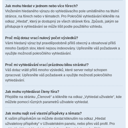
Jak mohu hledat v jednom nebo více fórech?
Vloženém hledaného výrazu do vyhledávacího pole umístěného na titulní
stránce, na fórech nebo v tématech. Pro Pokročilé vyhledávání klikněte na
odkaz „Hledat“, který je dostupný ze všech stránek fóra. Způsob, jakým se
přistupuje k vyhledávání se může lišit podle použitého vzhledu.
Proč můj dotaz vrací nulový počet výsledků?
Vámi hledaný výraz byl pravděpodobně příliš obecný a obsahoval příliš
mnoho častých slov, které nejsou indexovány. Upřesněte váš požadavek a
využijte možností pokročilého vyhledávání.
Proč mi vyhledávání vrací prázdnou bílou stránku!?
Váš dotaz vrátil příliš mnoho výsledků, které server nebyl schopen
zpracovat. Upřesněte váš požadavek a využijte možností pokročilého
vyhledávání.
Jak mohu vyhledávat členy fóra?
Přejděte na stránku „Členové“ a klikněte na odkaz „Vyhledat uživatele“, kde
můžete pomocí různých parametrů uživatele vyhledat.
Jak mohu najít své vlastní příspěvky a témata?
K vašim příspěvkům se můžete dostat kliknutím na odkaz „Hledat
uživatelovy příspěvky“ v Uživatelském panelu, nebo přes váš profil. Pro