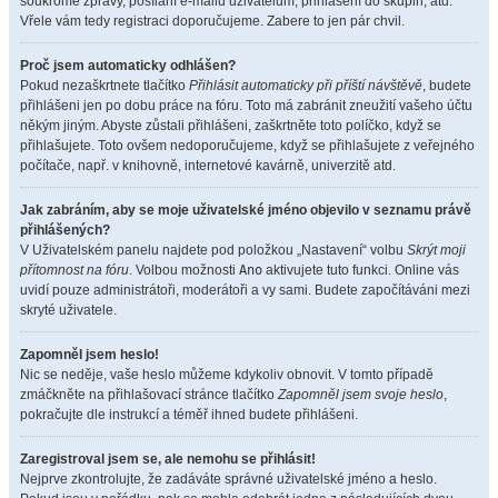
soukromé zprávy, posílání e-mailů uživatelům, přihlášení do skupin, atd.
Vřele vám tedy registraci doporučujeme. Zabere to jen pár chvil.
Proč jsem automaticky odhlášen?
Pokud nezaškrtnete tlačítko
Přihlásit automaticky při příští návštěvě
, budete
přihlášeni jen po dobu práce na fóru. Toto má zabránit zneužití vašeho účtu
někým jiným. Abyste zůstali přihlášeni, zaškrtněte toto políčko, když se
přihlašujete. Toto ovšem nedoporučujeme, když se přihlašujete z veřejného
počítače, např. v knihovně, internetové kavárně, univerzitě atd.
Jak zabráním, aby se moje uživatelské jméno objevilo v seznamu právě
přihlášených?
V Uživatelském panelu najdete pod položkou „Nastavení“ volbu
Skrýt moji
přítomnost na fóru
. Volbou možnosti
Ano
aktivujete tuto funkci. Online vás
uvidí pouze administrátoři, moderátoři a vy sami. Budete započítáváni mezi
skryté uživatele.
Zapomněl jsem heslo!
Nic se neděje, vaše heslo můžeme kdykoliv obnovit. V tomto případě
zmáčkněte na přihlašovací stránce tlačítko
Zapomněl jsem svoje heslo
,
pokračujte dle instrukcí a téměř ihned budete přihlášeni.
Zaregistroval jsem se, ale nemohu se přihlásit!
Nejprve zkontrolujte, že zadáváte správné uživatelské jméno a heslo.