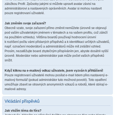
záložkou Profil. Způsoby jakými si můžete upravit avatar závisí na
administrátorovi a nastavených oprávněních. Avatar si mohou nastavit
pouze registrovaní uživatelé.
Jak změním svoje zařazení?
Obecně vzato, svoje zařazení přímo změnit nemůžete (úrovně se objevují
pod vaším uživatelským jménem v tématech a na vašem profilu, což záleží
na použitém vzhledu). Většina boardů používají hodnocení úrovní
k rozlišení počtu vámi přidaných příspěvků a k identifikaci určitých uživatelů,
např. označení moderátorů a administrátorů může mít zvláštní vzhled.
Prosím, nezatěžujte board zbytečným přispíváním jen, abyste dosáhli vyšší
úrovně. Moderátor nebo administrátor pak může počet vašich příspěvků
snížit.
Když kliknu na e-mailový odkaz uživatele, jsem vyzván k přihlášení!
Pouze registrovaní uživatelé mohou posílat e-mail lidem přes nastavený e-
mailový formulář (pokud administrátor tuto možnost povolil). Toto opatření
umožňuje zbavit se otravných anonymních vzkazů a robotů, které sbírají e-
mailové adresy.
Vkládání příspěvků
Jak vložím téma do fóra?