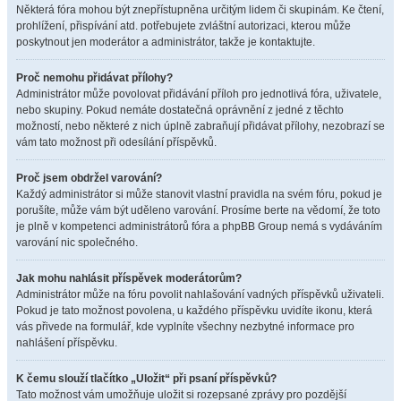
Některá fóra mohou být znepřístupněna určitým lidem či skupinám. Ke čtení,
prohlížení, přispívání atd. potřebujete zvláštní autorizaci, kterou může
poskytnout jen moderátor a administrátor, takže je kontaktujte.
Proč nemohu přidávat přílohy?
Administrátor může povolovat přidávání příloh pro jednotlivá fóra, uživatele,
nebo skupiny. Pokud nemáte dostatečná oprávnění z jedné z těchto
možností, nebo některé z nich úplně zabraňují přidávat přílohy, nezobrazí se
vám tato možnost při odesílání příspěvků.
Proč jsem obdržel varování?
Každý administrátor si může stanovit vlastní pravidla na svém fóru, pokud je
porušíte, může vám být uděleno varování. Prosíme berte na vědomí, že toto
je plně v kompetenci administrátorů fóra a phpBB Group nemá s vydáváním
varování nic společného.
Jak mohu nahlásit příspěvek moderátorům?
Administrátor může na fóru povolit nahlašování vadných příspěvků uživateli.
Pokud je tato možnost povolena, u každého příspěvku uvidíte ikonu, která
vás přivede na formulář, kde vyplníte všechny nezbytné informace pro
nahlášení příspěvku.
K čemu slouží tlačítko „Uložit“ při psaní příspěvků?
Tato možnost vám umožňuje uložit si rozepsané zprávy pro pozdější