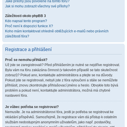
Jaké přílohy jsou povolené na tomto fóru?
Jak si mohu zobrazit všechny své přílohy?
Záležitosti okolo phpBB 3
Kdo napsal tento program?
Proč není k dispozici funkce X?
Koho mám kontaktovat ohledně obtěžujících e-mailů nebo právních
záležitostí fóra?
Registrace a přihlášení
Proč se nemohu přihlásit?
Už jste se zaregistrovali? Před přihlášením je nutné se nejdříve registrovat.
Byla vám na fóru zakázána činnost (v takovém případě se tato skutečnost
zobrazí)? Pokud ano, kontaktujte administrátora a ptejte se na důvody.
Pokud jste se registrovali, nebyli jste z fóra vyloučeni a stále se nemůžete
přihlásit, znovu zkontrolujte přihlašovací jméno a heslo. Obvykle toto bývá
problém a pokud není, kontaktujte administrátora, možná má chybné
nastavení fóra.
Je vůbec potřeba se registrovat?
Nemusíte. Je na administrátorovi fóra, jestli je potřeba se registrovat ke
vkládání příspěvků. Samozřejmě, že registrace vám dá přístup k ostatním
službám nedostupným anonymním uživatelům, jako např. postavičky,