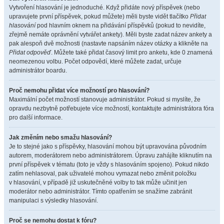
Vytvoření hlasování je jednoduché. Když přidáte nový příspěvek (nebo
upravujete první příspěvek, pokud můžete) měli byste vidět tlačítko
Přidat
hlasování
pod hlavním oknem na přidávání příspěvků (pokud to nevidíte,
zřejmě nemáte oprávnění vytvářet ankety). Měli byste zadat název ankety a
pak alespoň dvě možnosti (nastavte napsáním název otázky a klikněte na
Přidat odpověď
. Můžete také přidat časový limit pro anketu, kde 0 znamená
neomezenou volbu. Počet odpovědí, které můžete zadat, určuje
administrátor boardu.
Proč nemohu přidat více možností pro hlasování?
Maximální počet možností stanovuje administrátor. Pokud si myslíte, že
opravdu nezbytně potřebujete více možností, kontaktujte administrátora fóra
pro další informace.
Jak změním nebo smažu hlasování?
Je to stejné jako s příspěvky, hlasování mohou být upravována původním
autorem, moderátorem nebo administrátorem. Úpravu zahájíte kliknutím na
první příspěvek v tématu (toto je vždy s hlasováním spojeno). Pokud nikdo
zatím nehlasoval, pak uživatelé mohou vymazat nebo změnit položku
v hlasování, v případě již uskutečněné volby to tak může učinit jen
moderátor nebo administrátor. Tímto opatřením se snažíme zabránit
manipulaci s výsledky hlasování.
Proč se nemohu dostat k fóru?