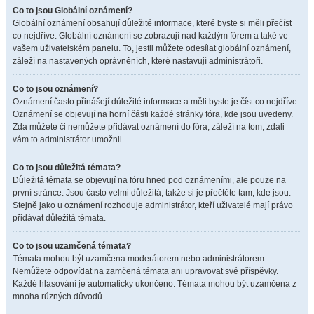
Co to jsou Globální oznámení?
Globální oznámení obsahují důležité informace, které byste si měli přečíst
co nejdříve. Globální oznámení se zobrazují nad každým fórem a také ve
vašem uživatelském panelu. To, jestli můžete odesílat globální oznámení,
záleží na nastavených oprávněních, které nastavují administrátoři.
Co to jsou oznámení?
Oznámení často přinášejí důležité informace a měli byste je číst co nejdříve.
Oznámení se objevují na horní části každé stránky fóra, kde jsou uvedeny.
Zda můžete či nemůžete přidávat oznámení do fóra, záleží na tom, zdali
vám to administrátor umožnil.
Co to jsou důležitá témata?
Důležitá témata se objevují na fóru hned pod oznámeními, ale pouze na
první stránce. Jsou často velmi důležitá, takže si je přečtěte tam, kde jsou.
Stejně jako u oznámení rozhoduje administrátor, kteří uživatelé mají právo
přidávat důležitá témata.
Co to jsou uzamčená témata?
Témata mohou být uzamčena moderátorem nebo administrátorem.
Nemůžete odpovídat na zamčená témata ani upravovat své příspěvky.
Každé hlasování je automaticky ukončeno. Témata mohou být uzamčena z
mnoha různých důvodů.