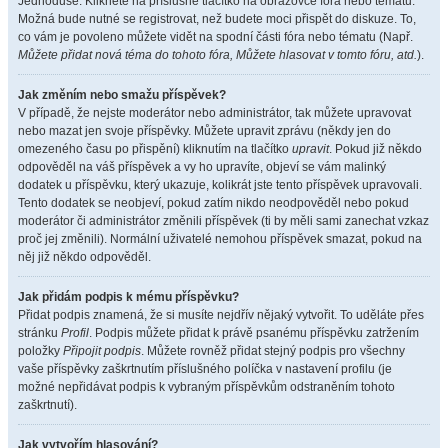
Jednoduše. Klikněte na příslušné tlačítko na obrazovce fóra nebo tématu.
Možná bude nutné se registrovat, než budete moci přispět do diskuze. To,
co vám je povoleno můžete vidět na spodní části fóra nebo tématu (Např.
Můžete přidat nová téma do tohoto fóra, Můžete hlasovat v tomto fóru, atd.
).
Jak změním nebo smažu příspěvek?
V případě, že nejste moderátor nebo administrátor, tak můžete upravovat
nebo mazat jen svoje příspěvky. Můžete upravit zprávu (někdy jen do
omezeného času po přispění) kliknutím na tlačítko
upravit
. Pokud již někdo
odpověděl na váš příspěvek a vy ho upravíte, objeví se vám malinký
dodatek u příspěvku, který ukazuje, kolikrát jste tento příspěvek upravovali.
Tento dodatek se neobjeví, pokud zatím nikdo neodpověděl nebo pokud
moderátor či administrátor změnili příspěvek (ti by měli sami zanechat vzkaz
proč jej změnili). Normální uživatelé nemohou příspěvek smazat, pokud na
něj již někdo odpověděl.
Jak přidám podpis k mému příspěvku?
Přidat podpis znamená, že si musíte nejdřív nějaký vytvořit. To uděláte přes
stránku
Profil
. Podpis můžete přidat k právě psanému příspěvku zatržením
položky
Připojit podpis
. Můžete rovněž přidat stejný podpis pro všechny
vaše příspěvky zaškrtnutím příslušného políčka v nastavení profilu (je
možné nepřidávat podpis k vybraným příspěvkům odstraněním tohoto
zaškrtnutí).
Jak vytvořím hlasování?