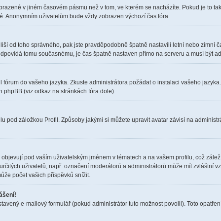
obrazené v jiném časovém pásmu než v tom, ve kterém se nacházíte. Pokud je to tak
elé. Anonymním uživatelům bude vždy zobrazen výchozí čas fóra.
čas liší od toho správného, pak jste pravděpodobně špatně nastavili letní nebo zimn
dpovídá tomu současnému, je čas špatně nastaven přímo na serveru a musí být ad
il fórum do vašeho jazyka. Zkuste administrátora požádat o instalaci vašeho jazyka
h phpBB (viz odkaz na stránkách fóra dole).
u pod záložkou Profil. Způsoby jakými si můžete upravit avatar závisí na administr
objevují pod vaším uživatelským jménem v tématech a na vašem profilu, což zálež
i určitých uživatelů, např. označení moderátorů a administrátorů může mít zvláštní 
ůže počet vašich příspěvků snížit.
ášení!
stavený e-mailový formulář (pokud administrátor tuto možnost povolil). Toto opatř