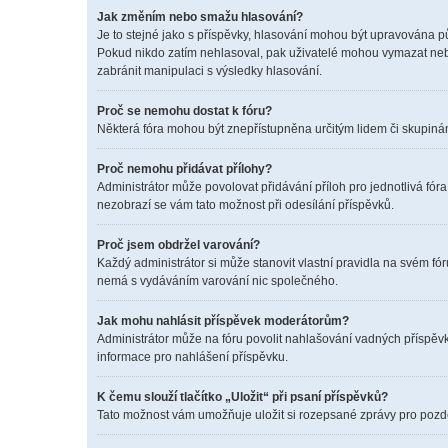
Jak změním nebo smažu hlasování?
Je to stejné jako s příspěvky, hlasování mohou být upravována p
Pokud nikdo zatím nehlasoval, pak uživatelé mohou vymazat nebo
zabránit manipulaci s výsledky hlasování.
Proč se nemohu dostat k fóru?
Některá fóra mohou být znepřístupněna určitým lidem či skupinám. 
Proč nemohu přidávat přílohy?
Administrátor může povolovat přidávání příloh pro jednotlivá fór
nezobrazí se vám tato možnost při odesílání příspěvků.
Proč jsem obdržel varování?
Každý administrátor si může stanovit vlastní pravidla na svém f
nemá s vydáváním varování nic společného.
Jak mohu nahlásit příspěvek moderátorům?
Administrátor může na fóru povolit nahlašování vadných příspěvk
informace pro nahlášení příspěvku.
K čemu slouží tlačítko „Uložit“ při psaní příspěvků?
Tato možnost vám umožňuje uložit si rozepsané zprávy pro pozděj