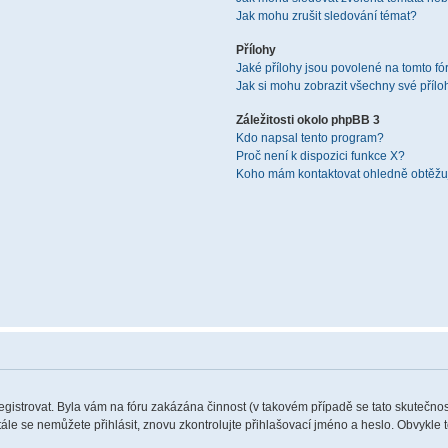
Jak mohu zrušit sledování témat?
Přílohy
Jaké přílohy jsou povolené na tomto fó
Jak si mohu zobrazit všechny své přílo
Záležitosti okolo phpBB 3
Kdo napsal tento program?
Proč není k dispozici funkce X?
Koho mám kontaktovat ohledně obtěžují
registrovat. Byla vám na fóru zakázána činnost (v takovém případě se tato skutečnos
 stále se nemůžete přihlásit, znovu zkontrolujte přihlašovací jméno a heslo. Obvykle