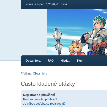
Právě je srpen 7, 2026, 6:51 am
Obsah fóra
FAQ
Hledat
Tým
Přejít na:
Obsah fóra
Často kladené otázky
Registrace a přihlášení
Proč se nemohu přihlásit?
Je vůbec potřeba se registrovat?