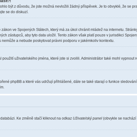
lásit?!
o být z důvodu, že jste možná nevložili žádný příspěvek. Je to obvyklé, že se pravi
jte se do diskuzí.
 zákon ve Spojených Státech, který má za úkol chránit mládež na internetu. Stránky
 zástupců, aby tyto data uložil. Tento zákon však platí pouze v jurisdikci Spojených S
nemůže a nebude poskytovat právni podporu v jakémkoliv kontextu.
použití uživatelského jména, které jste si zvolili. Administrátor také mohl vypnout 
vořené phpBB a které vás udržují přihlášené, dále se také starají o funkce sledován
ím.
 databázi. Ke změně stačí kliknout na odkaz
Uživatelský panel
(obvykle se nachází 