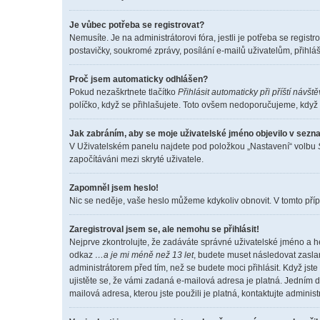
Je vůbec potřeba se registrovat?
Nemusíte. Je na administrátorovi fóra, jestli je potřeba se reg
postavičky, soukromé zprávy, posílání e-mailů uživatelům, přihláš
Proč jsem automaticky odhlášen?
Pokud nezaškrtnete tlačítko
Přihlásit automaticky při příští návšt
políčko, když se přihlašujete. Toto ovšem nedoporučujeme, když s
Jak zabráním, aby se moje uživatelské jméno objevilo v sez
V Uživatelském panelu najdete pod položkou „Nastavení“ volbu
započítáváni mezi skryté uživatele.
Zapomněl jsem heslo!
Nic se neděje, vaše heslo můžeme kdykoliv obnovit. V tomto příp
Zaregistroval jsem se, ale nemohu se přihlásit!
Nejprve zkontrolujte, že zadáváte správné uživatelské jméno a h
odkaz
…a je mi méně než 13 let
, budete muset následovat zaslan
administrátorem před tím, než se budete moci přihlásit. Když jste
ujistěte se, že vámi zadaná e-mailová adresa je platná. Jedním
mailová adresa, kterou jste použili je platná, kontaktujte adminis