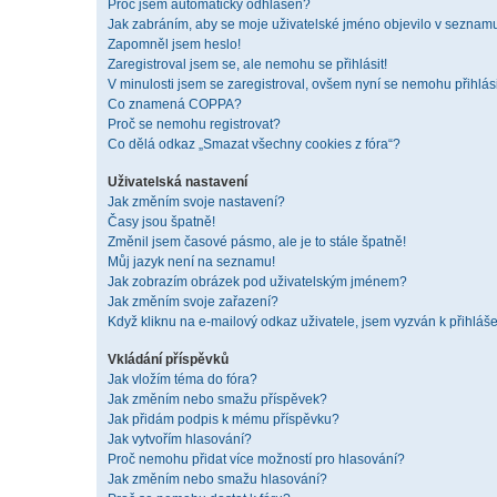
Proč jsem automaticky odhlášen?
Jak zabráním, aby se moje uživatelské jméno objevilo v seznam
Zapomněl jsem heslo!
Zaregistroval jsem se, ale nemohu se přihlásit!
V minulosti jsem se zaregistroval, ovšem nyní se nemohu přihlási
Co znamená COPPA?
Proč se nemohu registrovat?
Co dělá odkaz „Smazat všechny cookies z fóra“?
Uživatelská nastavení
Jak změním svoje nastavení?
Časy jsou špatně!
Změnil jsem časové pásmo, ale je to stále špatně!
Můj jazyk není na seznamu!
Jak zobrazím obrázek pod uživatelským jménem?
Jak změním svoje zařazení?
Když kliknu na e-mailový odkaz uživatele, jsem vyzván k přihláše
Vkládání příspěvků
Jak vložím téma do fóra?
Jak změním nebo smažu příspěvek?
Jak přidám podpis k mému příspěvku?
Jak vytvořím hlasování?
Proč nemohu přidat více možností pro hlasování?
Jak změním nebo smažu hlasování?