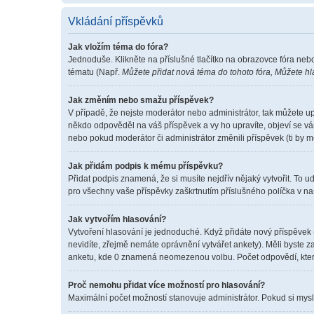
Vkládání příspěvků
Jak vložím téma do fóra?
Jednoduše. Klikněte na příslušné tlačítko na obrazovce fóra neb
tématu (Např.
Můžete přidat nová téma do tohoto fóra, Můžete hla
Jak změním nebo smažu příspěvek?
V případě, že nejste moderátor nebo administrátor, tak můžete u
někdo odpověděl na váš příspěvek a vy ho upravíte, objeví se vá
nebo pokud moderátor či administrátor změnili příspěvek (ti by 
Jak přidám podpis k mému příspěvku?
Přidat podpis znamená, že si musíte nejdřív nějaký vytvořit. To u
pro všechny vaše příspěvky zaškrtnutím příslušného políčka v na
Jak vytvořím hlasování?
Vytvoření hlasování je jednoduché. Když přidáte nový příspěvek 
nevidíte, zřejmě nemáte oprávnění vytvářet ankety). Měli byste
anketu, kde 0 znamená neomezenou volbu. Počet odpovědí, které
Proč nemohu přidat více možností pro hlasování?
Maximální počet možností stanovuje administrátor. Pokud si myslí