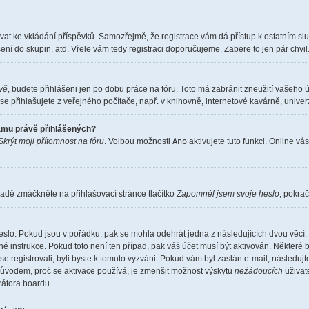
istrovat ke vkládání příspěvků. Samozřejmě, že registrace vám dá přístup k ostatní
ení do skupin, atd. Vřele vám tedy registraci doporučujeme. Zabere to jen pár chvil
ěvě
, budete přihlášeni jen po dobu práce na fóru. Toto má zabránit zneužití vašeho ú
e přihlašujete z veřejného počítače, např. v knihovně, internetové kavárně, univerz
namu právě přihlášených?
Skrýt moji přítomnost na fóru
. Volbou možnosti
Ano
aktivujete tuto funkci. Online vá
adě zmáčkněte na přihlašovací stránce tlačítko
Zapomněl jsem svoje heslo
, pokrač
eslo. Pokud jsou v pořádku, pak se mohla odehrát jedna z následujících dvou věcí. 
é instrukce. Pokud toto není ten případ, pak váš účet musí být aktivován. Některé 
 se registrovali, byli byste k tomuto vyzváni. Pokud vám byl zaslán e-mail, následuj
 důvodem, proč se aktivace používá, je zmenšit možnost výskytu
nežádoucích
uživate
trátora boardu.