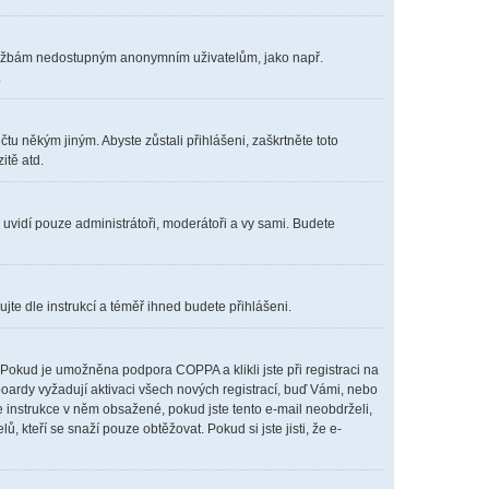
m službám nedostupným anonymním uživatelům, jako např.
.
čtu někým jiným. Abyste zůstali přihlášeni, zaškrtněte toto
itě atd.
s uvidí pouze administrátoři, moderátoři a vy sami. Budete
ujte dle instrukcí a téměř ihned budete přihlášeni.
Pokud je umožněna podpora COPPA a klikli jste při registraci na
boardy vyžadují aktivaci všech nových registrací, buď Vámi, nebo
te instrukce v něm obsažené, pokud jste tento e-mail neobdrželi,
lů, kteří se snaží pouze obtěžovat. Pokud si jste jisti, že e-