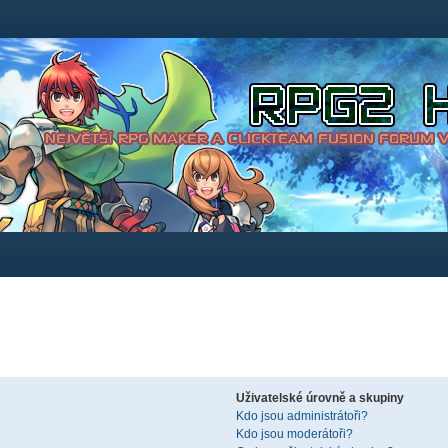
Uživatelské úrovně a skupiny
Kdo jsou administrátoři?
Kdo jsou moderátoři?