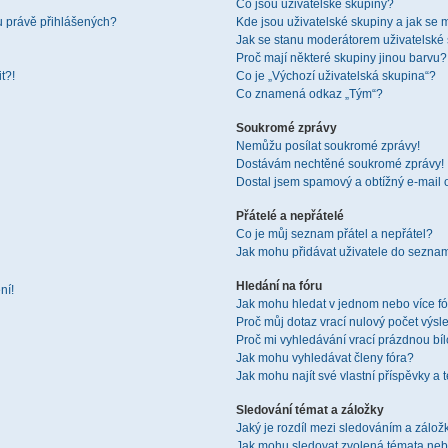
Co jsou uživatelské skupiny?
u právě přihlášených?
Kde jsou uživatelské skupiny a jak se 
Jak se stanu moderátorem uživatelské
Proč mají některé skupiny jinou barvu?
t?!
Co je „Výchozí uživatelská skupina“?
Co znamená odkaz „Tým“?
Soukromé zprávy
Nemůžu posílat soukromé zprávy!
Dostávám nechtěné soukromé zprávy!
Dostal jsem spamový a obtížný e-mail 
Přátelé a nepřátelé
Co je můj seznam přátel a nepřátel?
Jak mohu přidávat uživatele do seznam
Hledání na fóru
ní!
Jak mohu hledat v jednom nebo více f
Proč můj dotaz vrací nulový počet výsl
Proč mi vyhledávání vrací prázdnou bíl
Jak mohu vyhledávat členy fóra?
Jak mohu najít své vlastní příspěvky a
Sledování témat a záložky
Jaký je rozdíl mezi sledováním a zálo
Jak mohu sledovat zvolená témata neb