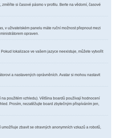
, změňte si časové pásmo v profilu. Berte na vědomí, časové
í čas, v uživatelském panelu máte ruční možnost přepnout mezi
ministrátorem opraven.
. Pokud lokalizace ve vašem jazyce neexistuje, můžete vytvořit
átorovi a nastavených oprávněních. Avatar si mohou nastavit
í na použitém vzhledu). Většina boardů používají hodnocení
vzhled. Prosím, nezatěžujte board zbytečným přispíváním jen,
ení umožňuje zbavit se otravných anonymních vzkazů a robotů,