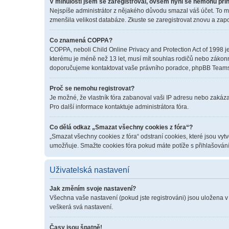
V minulosti jsem se zaregistroval, ovšem nyní se nemohu přih
Nejspíše administrátor z nějakého důvodu smazal váš účet. To mohl
zmenšila velikost databáze. Zkuste se zaregistrovat znovu a zapo
Co znamená COPPA?
COPPA, neboli Child Online Privacy and Protection Act of 1998 je
kterému je méně než 13 let, musí mít souhlas rodičů nebo zákonných
doporučujeme kontaktovat vaše právního poradce, phpBB Teams 
Proč se nemohu registrovat?
Je možné, že vlastník fóra zabanoval vaši IP adresu nebo zakázal 
Pro další informace kontaktuje administrátora fóra.
Co dělá odkaz „Smazat všechny cookies z fóra“?
„Smazat všechny cookies z fóra“ odstraní cookies, které jsou vyt
umožňuje. Smažte cookies fóra pokud máte potíže s přihlašován
Uživatelská nastavení
Jak změním svoje nastavení?
Všechna vaše nastavení (pokud jste registrováni) jsou uložena v
veškerá svá nastavení.
Časy jsou špatně!