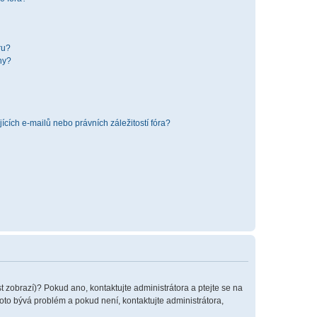
ru?
hy?
cích e-mailů nebo právních záležitostí fóra?
t zobrazí)? Pokud ano, kontaktujte administrátora a ptejte se na
 toto bývá problém a pokud není, kontaktujte administrátora,