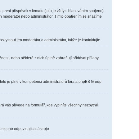
první příspěvek v tématu (toto je vždy s hlasováním spojeno).
en moderátor nebo administrátor. Tímto opatřením se snažíme
oskytnout jen moderátor a administrátor, takže je kontaktujte.
ostí, nebo některé z nich úplně zabraňují přidávat přílohy,
 toto je plně v kompetenci administrátorů fóra a phpBB Group
erá vás přivede na formulář, kde vyplníte všechny nezbytné
ostupné odpovídající nástroje.