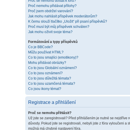
Proč se nemohu dostat k fóru?
Proč nemohu přidávat přílohy?
Proč jsem obdržel varování?
Jak mohu nahlásit příspěvek moderátorům?
K čemu slouží tlačítko „Uložit“ při psaní příspěvků?
Proč musí být můj příspěvek schválen?
Jak mohu oživit svoje téma?
Formátování a typy příspěvků
Co je BBCode?
Můžu používat HTML?
Co to jsou smajlíci (emotikony)?
Mohu přidávat obrázky?
Co to jsou Globální oznámení?
Co to jsou oznámení?
Co to jsou důležitá témata?
Co to jsou uzamčená témata?
Co jsou ikony témat?
Registrace a přihlášení
Proč se nemohu přihlásit?
Už jste se zaregistrovali? Před přihlášením je nutné se nejdříve 
důvody. Pokud jste se registrovali, nebyli jste z fóra vyloučeni a
možná má chybné nastavení fóra.