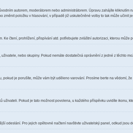
ůvodním autorem, moderátorem nebo administrátorem. Úpravu zahájíte kliknutím na 
 změnit položku v hlasování, v případě již uskutečněné volby to tak může učinit j
Ke čtení, prohlížení, přispívání atd. potřebujete zvláštní autorizaci, kterou může p
a, uživatele, nebo skupiny. Pokud nemáte dostatečná oprávnění z jedné z těchto možn
óru, pokud je porušíte, může vám být uděleno varování. Prosíme berte na vědomí, že
ů uživateli. Pokud je tato možnost povolena, u každého příspěvku uvidíte ikonu, kt
ší odeslání. Pro jejich opětovné načtení navštivte uživatelský panel, odkud jsou d