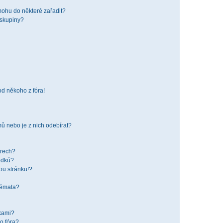
mohu do některé zařadit?
 skupiny?
od někoho z fóra!
ů nebo je z nich odebírat?
órech?
edků?
ou stránku!?
 témata?
žkami?
o fóra?