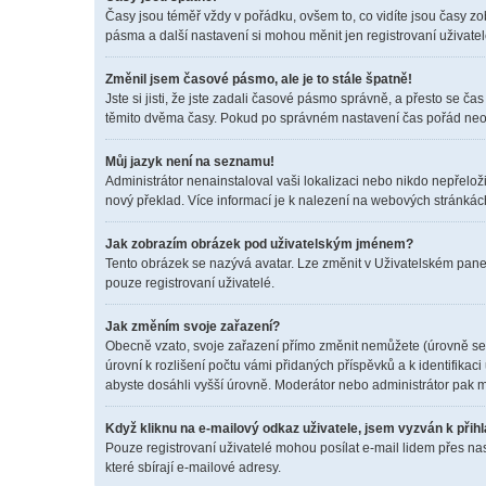
Časy jsou téměř vždy v pořádku, ovšem to, co vidíte jsou časy z
pásma a další nastavení si mohou měnit jen registrovaní uživat
Změnil jsem časové pásmo, ale je to stále špatně!
Jste si jisti, že jste zadali časové pásmo správně, a přesto se 
těmito dvěma časy. Pokud po správném nastavení čas pořád neo
Můj jazyk není na seznamu!
Administrátor nenainstaloval vaši lokalizaci nebo nikdo nepřelož
nový překlad. Více informací je k nalezení na webových stránkác
Jak zobrazím obrázek pod uživatelským jménem?
Tento obrázek se nazývá avatar. Lze změnit v Uživatelském panel
pouze registrovaní uživatelé.
Jak změním svoje zařazení?
Obecně vzato, svoje zařazení přímo změnit nemůžete (úrovně se 
úrovní k rozlišení počtu vámi přidaných příspěvků a k identifikac
abyste dosáhli vyšší úrovně. Moderátor nebo administrátor pak m
Když kliknu na e-mailový odkaz uživatele, jsem vyzván k přihl
Pouze registrovaní uživatelé mohou posílat e-mail lidem přes na
které sbírají e-mailové adresy.