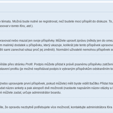
o tématu. Možná bude nutné se registrovat, než budete moci přispět do diskuze. To
sovat v tomto fóru, atd.
).
pravovat nebo mazat jen svoje příspěvky. Můžete upravit zprávu (někdy jen do omez
m malinký dodatek u příspěvku, který ukazuje, kolikrát jste tento příspěvek upravo
měli sami zanechat vzkaz proč jej změnili). Normální uživatelé nemohou příspěvek 
děláte přes stránku
Profil
. Podpis můžete přidat k právě psanému příspěvku zatrže
stavení profilu (je možné nepřidávat podpis k vybraným příspěvkům odstraněním toh
(nebo upravujete první příspěvek, pokud můžete) měli byste vidět tlačítko
Přidat hl
 zadat název ankety a pak alespoň dvě možnosti (nastavte napsáním název otázky a 
 můžete zadat, určuje administrátor boardu.
te, že opravdu nezbytně potřebujete více možností, kontaktujte administrátora fóra 