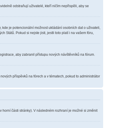
delně odstraňují uživatelé, kteří ničím nepřispěli, aby se
, kde je potencionální možnost ukládání osobních dat o uživateli,
tátů. Pokud si nejste jisti, jestli toto platí i na vašem fóru,
registrace, aby zabranil přístupu nových návštěvníků na fórum.
í nových příspěvků na fórech a v tématech, pokud to administrátor
v horní části stránky). V následném rozhraní je možné si změnit