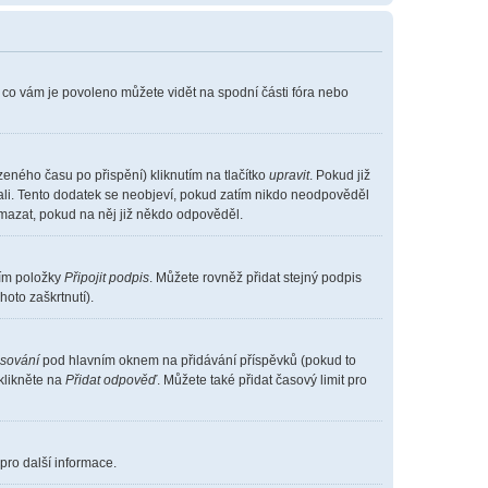
, co vám je povoleno můžete vidět na spodní části fóra nebo
eného času po přispění) kliknutím na tlačítko
upravit
. Pokud již
vali. Tento dodatek se neobjeví, pokud zatím nikdo neodpověděl
smazat, pokud na něj již někdo odpověděl.
ním položky
Připojit podpis
. Můžete rovněž přidat stejný podpis
oto zaškrtnutí).
asování
pod hlavním oknem na přidávání příspěvků (pokud to
klikněte na
Přidat odpověď
. Můžete také přidat časový limit pro
pro další informace.