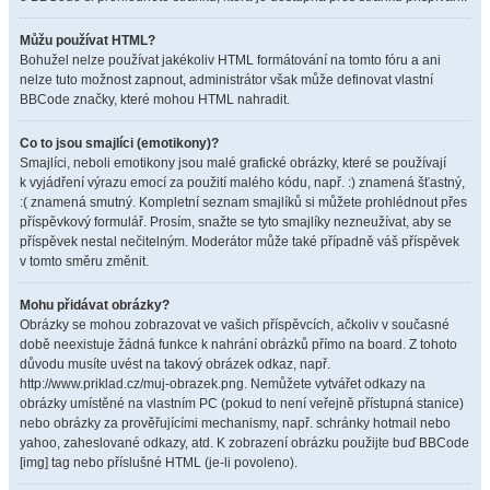
Můžu používat HTML?
Bohužel nelze používat jakékoliv HTML formátování na tomto fóru a ani
nelze tuto možnost zapnout, administrátor však může definovat vlastní
BBCode značky, které mohou HTML nahradit.
Co to jsou smajlíci (emotikony)?
Smajlíci, neboli emotikony jsou malé grafické obrázky, které se používají
k vyjádření výrazu emocí za použití malého kódu, např. :) znamená šťastný,
:( znamená smutný. Kompletní seznam smajlíků si můžete prohlédnout přes
příspěvkový formulář. Prosím, snažte se tyto smajlíky nezneužívat, aby se
příspěvek nestal nečitelným. Moderátor může také případně váš příspěvek
v tomto směru změnit.
Mohu přidávat obrázky?
Obrázky se mohou zobrazovat ve vašich příspěvcích, ačkoliv v současné
době neexistuje žádná funkce k nahrání obrázků přímo na board. Z tohoto
důvodu musíte uvést na takový obrázek odkaz, např.
http://www.priklad.cz/muj-obrazek.png. Nemůžete vytvářet odkazy na
obrázky umístěné na vlastním PC (pokud to není veřejně přístupná stanice)
nebo obrázky za prověřujícími mechanismy, např. schránky hotmail nebo
yahoo, zaheslované odkazy, atd. K zobrazení obrázku použijte buď BBCode
[img] tag nebo příslušné HTML (je-li povoleno).