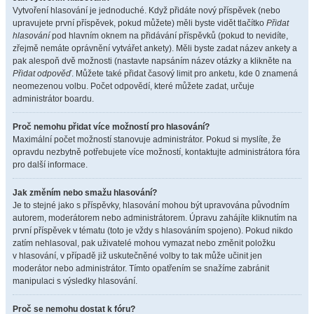
Vytvoření hlasování je jednoduché. Když přidáte nový příspěvek (nebo
upravujete první příspěvek, pokud můžete) měli byste vidět tlačítko
Přidat
hlasování
pod hlavním oknem na přidávání příspěvků (pokud to nevidíte,
zřejmě nemáte oprávnění vytvářet ankety). Měli byste zadat název ankety a
pak alespoň dvě možnosti (nastavte napsáním název otázky a klikněte na
Přidat odpověď
. Můžete také přidat časový limit pro anketu, kde 0 znamená
neomezenou volbu. Počet odpovědí, které můžete zadat, určuje
administrátor boardu.
Proč nemohu přidat více možností pro hlasování?
Maximální počet možností stanovuje administrátor. Pokud si myslíte, že
opravdu nezbytně potřebujete více možností, kontaktujte administrátora fóra
pro další informace.
Jak změním nebo smažu hlasování?
Je to stejné jako s příspěvky, hlasování mohou být upravována původním
autorem, moderátorem nebo administrátorem. Úpravu zahájíte kliknutím na
první příspěvek v tématu (toto je vždy s hlasováním spojeno). Pokud nikdo
zatím nehlasoval, pak uživatelé mohou vymazat nebo změnit položku
v hlasování, v případě již uskutečněné volby to tak může učinit jen
moderátor nebo administrátor. Tímto opatřením se snažíme zabránit
manipulaci s výsledky hlasování.
Proč se nemohu dostat k fóru?