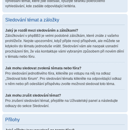
vyhledání témat, které jste odeslali, využijte stránku pokročilého
vyhledávání, kde zadáte odpovídající kritéria.
Sledování témat a záložky
Jaký je rozdíl mezi sledováním a záložkami?
Záložkování v phpBB3 je velmi podobné záložkám, které znáte z vašeho
prohlížeče. Nejste upozorněni, když přijde nový příspěvek, ale můžete se
kdykoliv do tématu jednoduše vrátit. Sledování vám ale naopak usnadní
procházení tím, že vás kontaktuje vámi vybraným způsobem při novém dění
v tématu nebo fóru.
Jak mohu sledovat zvolená témata nebo fóra?
Pro sledování jednotlivého fóra, klikněte po vstupu na něj na odkaz
„Sledovat toto fórum“. Pro sledování tématu klikněte na odpovídající odkaz
v něm nebo při odesílání příspěvku zvolte možnost sledovat toto téma.
Jak mohu zrušit sledování témat?
Pro zrušení sledování témat, přejděte na Uživatelský panel a následujte
odkazy do sekce Sledování.
Přílohy