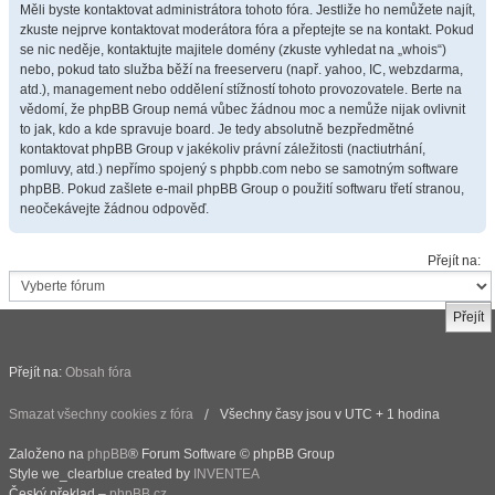
Měli byste kontaktovat administrátora tohoto fóra. Jestliže ho nemůžete najít,
zkuste nejprve kontaktovat moderátora fóra a přeptejte se na kontakt. Pokud
se nic neděje, kontaktujte majitele domény (zkuste vyhledat na „whois“)
nebo, pokud tato služba běží na freeserveru (např. yahoo, IC, webzdarma,
atd.), management nebo oddělení stížností tohoto provozovatele. Berte na
vědomí, že phpBB Group nemá vůbec žádnou moc a nemůže nijak ovlivnit
to jak, kdo a kde spravuje board. Je tedy absolutně bezpředmětné
kontaktovat phpBB Group v jakékoliv právní záležitosti (nactiutrhání,
pomluvy, atd.) nepřímo spojený s phpbb.com nebo se samotným software
phpBB. Pokud zašlete e-mail phpBB Group o použití softwaru třetí stranou,
neočekávejte žádnou odpověď.
Přejít na:
Přejít na:
Obsah fóra
Smazat všechny cookies z fóra
Všechny časy jsou v UTC + 1 hodina
Založeno na
phpBB
® Forum Software © phpBB Group
Style we_clearblue created by
INVENTEA
Český překlad –
phpBB.cz