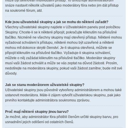
může být definován individuální přístup. To umožňuje administrátorům
snáze nastavit několik uživatelů jako moderátory fóra nebo jim dát přístup
na soukromé fórum, atd.
Kde jsou uživatelské skupiny a jak se mohu do některé zařadit?
Všechny uživatelské skupiny najdete v Uživatelském panelu pod položkou
Skupiny. Chcete-li se k některé připojit, pokračujte kliknutím na příslušné
tlačítko. Nicméně ne všechny skupiny mají otevřený přístup. Některé mohou
vyžadovat schválení k přístupu, některé mohou být uzavřené a některé
mohou mít dokonce skryté členství. Je-li skupina otevřená, můžete se
připojit kliknutím na příslušné tlačítko. Vyžaduje-li skupina schválení,
můžete o něj zažádat kliknutím na příslušné tlačítko. Moderátor skupiny
musí vaši žádost schválit a může se vás zeptat na důvod žádosti. Prosím,
nedotírejte na moderátora skupiny, pokud vaši žádost zamítne; bude mít své
důvody.
Jak se stanu moderátorem uživatelské skupiny?
Uživatelské skupiny jsou původně vytvořeny administrátorem a mohou také
ustanovit moderátora. Máte-li zájem vytvořit uživatelskou skupinu, pak jako
prvního kontaktujte administrátora soukromou zprávou.
Proč mají některé skupiny jinou barvu?
Je možné, aby administrátor fóra přidělil členům určité skupiny barvu, pro
usnadnění jejich odlišení od ostatních členů.