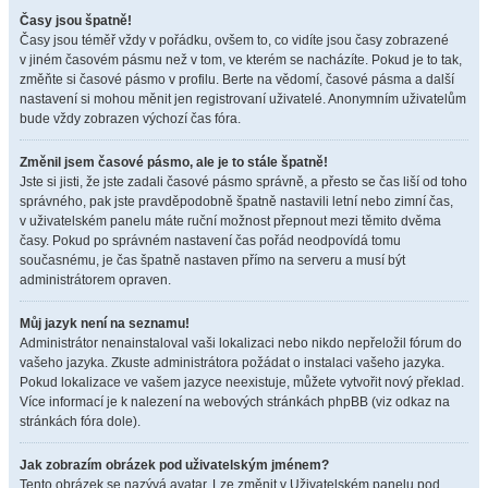
Časy jsou špatně!
Časy jsou téměř vždy v pořádku, ovšem to, co vidíte jsou časy zobrazené
v jiném časovém pásmu než v tom, ve kterém se nacházíte. Pokud je to tak,
změňte si časové pásmo v profilu. Berte na vědomí, časové pásma a další
nastavení si mohou měnit jen registrovaní uživatelé. Anonymním uživatelům
bude vždy zobrazen výchozí čas fóra.
Změnil jsem časové pásmo, ale je to stále špatně!
Jste si jisti, že jste zadali časové pásmo správně, a přesto se čas liší od toho
správného, pak jste pravděpodobně špatně nastavili letní nebo zimní čas,
v uživatelském panelu máte ruční možnost přepnout mezi těmito dvěma
časy. Pokud po správném nastavení čas pořád neodpovídá tomu
současnému, je čas špatně nastaven přímo na serveru a musí být
administrátorem opraven.
Můj jazyk není na seznamu!
Administrátor nenainstaloval vaši lokalizaci nebo nikdo nepřeložil fórum do
vašeho jazyka. Zkuste administrátora požádat o instalaci vašeho jazyka.
Pokud lokalizace ve vašem jazyce neexistuje, můžete vytvořit nový překlad.
Více informací je k nalezení na webových stránkách phpBB (viz odkaz na
stránkách fóra dole).
Jak zobrazím obrázek pod uživatelským jménem?
Tento obrázek se nazývá avatar. Lze změnit v Uživatelském panelu pod