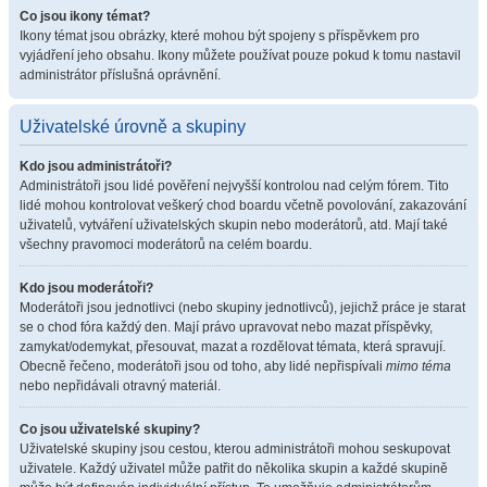
Co jsou ikony témat?
Ikony témat jsou obrázky, které mohou být spojeny s příspěvkem pro
vyjádření jeho obsahu. Ikony můžete používat pouze pokud k tomu nastavil
administrátor příslušná oprávnění.
Uživatelské úrovně a skupiny
Kdo jsou administrátoři?
Administrátoři jsou lidé pověření nejvyšší kontrolou nad celým fórem. Tito
lidé mohou kontrolovat veškerý chod boardu včetně povolování, zakazování
uživatelů, vytváření uživatelských skupin nebo moderátorů, atd. Mají také
všechny pravomoci moderátorů na celém boardu.
Kdo jsou moderátoři?
Moderátoři jsou jednotlivci (nebo skupiny jednotlivců), jejichž práce je starat
se o chod fóra každý den. Mají právo upravovat nebo mazat příspěvky,
zamykat/odemykat, přesouvat, mazat a rozdělovat témata, která spravují.
Obecně řečeno, moderátoři jsou od toho, aby lidé nepřispívali
mimo téma
nebo nepřidávali otravný materiál.
Co jsou uživatelské skupiny?
Uživatelské skupiny jsou cestou, kterou administrátoři mohou seskupovat
uživatele. Každý uživatel může patřit do několika skupin a každé skupině