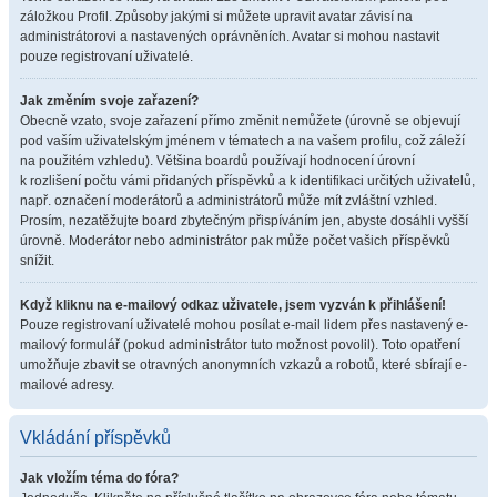
záložkou Profil. Způsoby jakými si můžete upravit avatar závisí na
administrátorovi a nastavených oprávněních. Avatar si mohou nastavit
pouze registrovaní uživatelé.
Jak změním svoje zařazení?
Obecně vzato, svoje zařazení přímo změnit nemůžete (úrovně se objevují
pod vaším uživatelským jménem v tématech a na vašem profilu, což záleží
na použitém vzhledu). Většina boardů používají hodnocení úrovní
k rozlišení počtu vámi přidaných příspěvků a k identifikaci určitých uživatelů,
např. označení moderátorů a administrátorů může mít zvláštní vzhled.
Prosím, nezatěžujte board zbytečným přispíváním jen, abyste dosáhli vyšší
úrovně. Moderátor nebo administrátor pak může počet vašich příspěvků
snížit.
Když kliknu na e-mailový odkaz uživatele, jsem vyzván k přihlášení!
Pouze registrovaní uživatelé mohou posílat e-mail lidem přes nastavený e-
mailový formulář (pokud administrátor tuto možnost povolil). Toto opatření
umožňuje zbavit se otravných anonymních vzkazů a robotů, které sbírají e-
mailové adresy.
Vkládání příspěvků
Jak vložím téma do fóra?