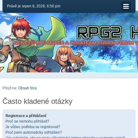
Právě je srpen 8, 2026, 6:50 pm
Přejít na:
Obsah fóra
Často kladené otázky
Registrace a přihlášení
Proč se nemohu přihlásit?
Je vůbec potřeba se registrovat?
Proč jsem automaticky odhlášen?