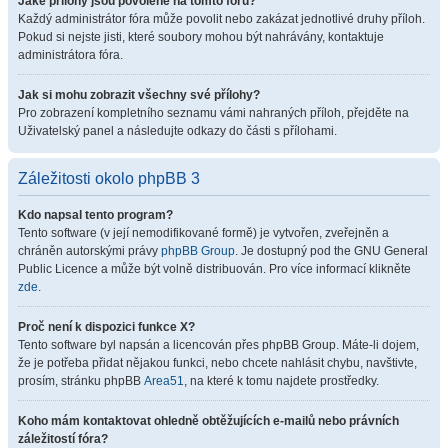
Jaké přílohy jsou povolené na tomto fóru?
Každý administrátor fóra může povolit nebo zakázat jednotlivé druhy příloh.
Pokud si nejste jisti, které soubory mohou být nahrávány, kontaktuje
administrátora fóra.
Jak si mohu zobrazit všechny své přílohy?
Pro zobrazení kompletního seznamu vámi nahraných příloh, přejděte na
Uživatelský panel a následujte odkazy do části s přílohami.
Záležitosti okolo phpBB 3
Kdo napsal tento program?
Tento software (v její nemodifikované formě) je vytvořen, zveřejněn a
chráněn autorskými právy
phpBB Group
. Je dostupný pod the GNU General
Public Licence a může být volně distribuován. Pro více informací klikněte
zde
.
Proč není k dispozici funkce X?
Tento software byl napsán a licencován přes phpBB Group. Máte-li dojem,
že je potřeba přidat nějakou funkci, nebo chcete nahlásit chybu, navštivte,
prosím, stránku phpBB
Area51
, na které k tomu najdete prostředky.
Koho mám kontaktovat ohledně obtěžujících e-mailů nebo právních
záležitostí fóra?