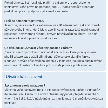
Pokud si nejste jisti, jestli toto platí i na vašem fóru, doporučujeme
kontaktovat vaše právního poradce, phpBB Teams nemůže a nebude
poskytovat právni podporu v jakémkoliv kontextu.
Proč se nemohu registrovat?
Je možné, že vlastník fóra zabanoval vaši IP adresu nebo zakázal použití
uživatelského jména, které jste si zvolili. Administrátor také mohl vypnout
registrace, aby zabranil přístupu nových návštěvníků na fórum. Pro další
informace kontaktuje administrátora fóra.
Co dělá odkaz „Smazat všechny cookies z fóra“?
„Smazat všechny cookies z fóra“ odstraní cookies, které jsou vytvořené
phpBB a které vás udržují přihlášené, dále se také starají o funkce
sledování nových příspěvků na fórech a v tématech, pokud to administrátor
umožňuje. Smažte cookies fóra pokud máte potíže s přihlašováním.
Uživatelská nastavení
Jak změním svoje nastavení?
Všechna vaše nastavení (pokud jste registrováni) jsou uložena v databázi.
Ke změně stačí kliknout na odkaz
Uživatelský panel
(obvykle se nachází
v horní části stránky). V následném rozhraní je možné si změnit veškerá svá
nastavení.