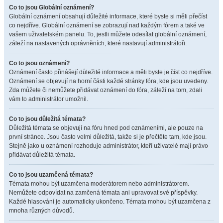
Co to jsou Globální oznámení?
Globální oznámení obsahují důležité informace, které byste si měli přečíst
co nejdříve. Globální oznámení se zobrazují nad každým fórem a také ve
vašem uživatelském panelu. To, jestli můžete odesílat globální oznámení,
záleží na nastavených oprávněních, které nastavují administrátoři.
Co to jsou oznámení?
Oznámení často přinášejí důležité informace a měli byste je číst co nejdříve.
Oznámení se objevují na horní části každé stránky fóra, kde jsou uvedeny.
Zda můžete či nemůžete přidávat oznámení do fóra, záleží na tom, zdali
vám to administrátor umožnil.
Co to jsou důležitá témata?
Důležitá témata se objevují na fóru hned pod oznámeními, ale pouze na
první stránce. Jsou často velmi důležitá, takže si je přečtěte tam, kde jsou.
Stejně jako u oznámení rozhoduje administrátor, kteří uživatelé mají právo
přidávat důležitá témata.
Co to jsou uzamčená témata?
Témata mohou být uzamčena moderátorem nebo administrátorem.
Nemůžete odpovídat na zamčená témata ani upravovat své příspěvky.
Každé hlasování je automaticky ukončeno. Témata mohou být uzamčena z
mnoha různých důvodů.