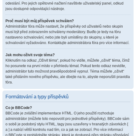
odeslání. Pro jejich opětovné načtení navštivte uživatelský panel, odkud
jsou dostupné odpovídající nástroje.
Proč musí být můj příspěvek schválen?
Administrátor fóra může nastavit, že příspěvky od uživatelů nebo skupin
musí být před zobrazením schváleny moderátory. Buďto je tedy na fóru
nastaveno schvalování, nebo jste byli umístěny do skupiny, u které je
schvalování vyžadováno. Kontaktujte administrátora fóra pro více informací.
Jak mohu oživit svoje téma?
Kliknutím na odkaz „Oživit téma“, pokud ho vidíte, můžete „oživit“ téma, čímž
ho posunete na první místo v přehledu témat. Pokud tento odkaz nevidíte,
administrátor tuto možnost pravděpodobně vypnul. Téma můžete „oživit“
také přidáním nového příspěvku, ale dbejte na to, abyste neporušili pravidla
fóra.
Formátování a typy příspěvků
Co je BBCode?
BBCode je zvláštní implementace HTML. O jeho použití rozhoduje
administrátor (můžete toto nepovolit pro jednotlivé příspěvky). BBCode sám
o sobě je podobný stylu HTML, tagy jsou uzavřeny v hranatých závorkách [
a ] a nabízí větší kontrolu nad tím, co a jak se zobrazí. Pro více informací
o BBCode si prohlédněte stránku, která je dostupná přes stránku přispívání.