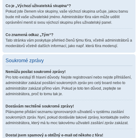
Co je „Výchozí uživatelská skupina“?
Pokud jste členem více skupiny, vaše výchozí skupina určuje, jakou barvu
bude mít vaše uživatelské jméno. Administrátor fóra vám může udělit
oprávnění menit si svou výchozí skupinu přes uživatelský panel.
Co znamená odkaz „Tým“?
Tato stránka vám poskytuje přehled členů týmu fóra, včetně administrátorů a
moderátorů včetně dalších informací, jako např. která fóra moderují.
Soukromé zprávy
Nemůžu posílat soukromé zprávy!
Pro toto existují tři hlavní důvody. Nejste registrovaní nebo nejste přihlášení,
administrátor zakázal posílání soukromých zpráv pro celý board nebo to
administrátor zakázal přímo vám. Pokud je toto ten důvod, zeptejte se
administrátora, proč to tomu tak je.
Dostávám nechtěné soukromé zprávy!
Plánujeme přidání seznamu ignorovaných uživatelů v systému zasílání
soukromých zpráv. Nyní, pokud dostáváte takové zprávy, kontaktujte svého
administrátora, který má tu moc takovému uživateli zasílání zpráv zakázat.
Dostal jsem spamový a obtížný e-mail od někoho z fóra!