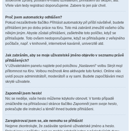
soukromé zprávy, posílání e-mailů uživatelům, přihlášení do skupin, atd.
Vřele vám tedy registraci doporučujeme. Zabere to jen pár chvil.
Proč jsem automaticky odhlášen?
Pokud nezaškrtnete tlačítko
Přihlásit automaticky při příští návštěvě
, budete
přihlášeni jen po dobu práce na fóru. Toto má zabránit zneužití vašeho účtu
někým jiným. Abyste zůstali přihlášeni, zaškrtněte toto políčko, když se
přihlašujete. Toto ovšem nedoporučujeme, když se přihlašujete z veřejného
počítače, např. v knihovně, internetové kavárně, univerzitě atd.
Jak zabráním, aby se moje uživatelské jméno objevilo v seznamu právě
přihlášených?
V Uživatelském panelu najdete pod položkou „Nastavení“ volbu
Skrýt moji
přítomnost na fóru
. Volbou možnosti
Ano
aktivujete tuto funkci. Online vás
uvidí pouze administrátoři, moderátoři a vy sami. Budete započítáváni mezi
skryté uživatele.
Zapomněl jsem heslo!
Nic se neděje, vaše heslo můžeme kdykoliv obnovit. V tomto případě
zmáčkněte na přihlašovací stránce tlačítko
Zapomněl jsem svoje heslo
,
pokračujte dle instrukcí a téměř ihned budete přihlášeni.
Zaregistroval jsem se, ale nemohu se přihlásit!
Nejprve zkontrolujte, že zadáváte správné uživatelské jméno a heslo.