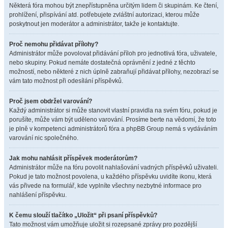
Některá fóra mohou být znepřístupněna určitým lidem či skupinám. Ke čtení,
prohlížení, přispívání atd. potřebujete zvláštní autorizaci, kterou může
poskytnout jen moderátor a administrátor, takže je kontaktujte.
Proč nemohu přidávat přílohy?
Administrátor může povolovat přidávání příloh pro jednotlivá fóra, uživatele,
nebo skupiny. Pokud nemáte dostatečná oprávnění z jedné z těchto
možností, nebo některé z nich úplně zabraňují přidávat přílohy, nezobrazí se
vám tato možnost při odesílání příspěvků.
Proč jsem obdržel varování?
Každý administrátor si může stanovit vlastní pravidla na svém fóru, pokud je
porušíte, může vám být uděleno varování. Prosíme berte na vědomí, že toto
je plně v kompetenci administrátorů fóra a phpBB Group nemá s vydáváním
varování nic společného.
Jak mohu nahlásit příspěvek moderátorům?
Administrátor může na fóru povolit nahlašování vadných příspěvků uživateli.
Pokud je tato možnost povolena, u každého příspěvku uvidíte ikonu, která
vás přivede na formulář, kde vyplníte všechny nezbytné informace pro
nahlášení příspěvku.
K čemu slouží tlačítko „Uložit“ při psaní příspěvků?
Tato možnost vám umožňuje uložit si rozepsané zprávy pro pozdější