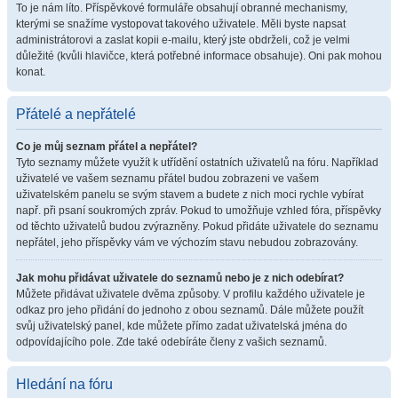
To je nám líto. Příspěvkové formuláře obsahují obranné mechanismy,
kterými se snažíme vystopovat takového uživatele. Měli byste napsat
administrátorovi a zaslat kopii e-mailu, který jste obdrželi, což je velmi
důležité (kvůli hlavičce, která potřebné informace obsahuje). Oni pak mohou
konat.
Přátelé a nepřátelé
Co je můj seznam přátel a nepřátel?
Tyto seznamy můžete využít k utřídění ostatních uživatelů na fóru. Například
uživatelé ve vašem seznamu přátel budou zobrazeni ve vašem
uživatelském panelu se svým stavem a budete z nich moci rychle vybírat
např. při psaní soukromých zpráv. Pokud to umožňuje vzhled fóra, příspěvky
od těchto uživatelů budou zvýrazněny. Pokud přidáte uživatele do seznamu
nepřátel, jeho příspěvky vám ve výchozím stavu nebudou zobrazovány.
Jak mohu přidávat uživatele do seznamů nebo je z nich odebírat?
Můžete přidávat uživatele dvěma způsoby. V profilu každého uživatele je
odkaz pro jeho přidání do jednoho z obou seznamů. Dále můžete použít
svůj uživatelský panel, kde můžete přímo zadat uživatelská jména do
odpovídajícího pole. Zde také odebíráte členy z vašich seznamů.
Hledání na fóru