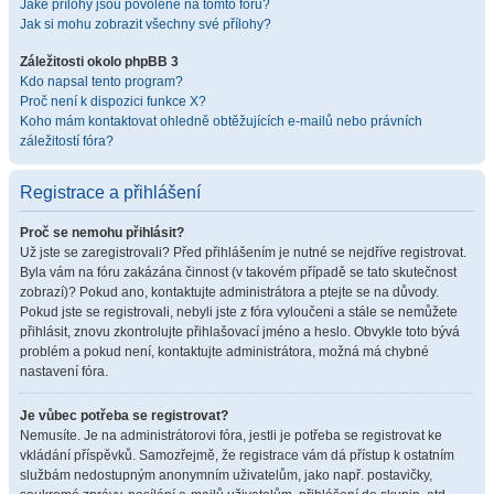
Jaké přílohy jsou povolené na tomto fóru?
Jak si mohu zobrazit všechny své přílohy?
Záležitosti okolo phpBB 3
Kdo napsal tento program?
Proč není k dispozici funkce X?
Koho mám kontaktovat ohledně obtěžujících e-mailů nebo právních
záležitostí fóra?
Registrace a přihlášení
Proč se nemohu přihlásit?
Už jste se zaregistrovali? Před přihlášením je nutné se nejdříve registrovat.
Byla vám na fóru zakázána činnost (v takovém případě se tato skutečnost
zobrazí)? Pokud ano, kontaktujte administrátora a ptejte se na důvody.
Pokud jste se registrovali, nebyli jste z fóra vyloučeni a stále se nemůžete
přihlásit, znovu zkontrolujte přihlašovací jméno a heslo. Obvykle toto bývá
problém a pokud není, kontaktujte administrátora, možná má chybné
nastavení fóra.
Je vůbec potřeba se registrovat?
Nemusíte. Je na administrátorovi fóra, jestli je potřeba se registrovat ke
vkládání příspěvků. Samozřejmě, že registrace vám dá přístup k ostatním
službám nedostupným anonymním uživatelům, jako např. postavičky,