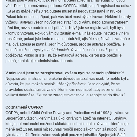
Pokud jsou v pořádku, pak se mohla odehrát jedna z následujících dvou
věcí. Pokud je umožněna podpora COPPA a klikli jste při registraci na odkaz
…a je mi méně než 13 let
, budete muset následovat zaslané instrukce.
Pokud toto není ten případ, pak váš účet musí být aktivován. Některé boardy
vyžadují aktivaci všech nových registrací, buď Vámi, nebo administrátorem
před tím, než se budete moci přihlásit. Když jste se registrovali, byli byste
k tomuto vyzváni. Pokud vám byl zaslán e-mail, následujte instrukce v něm
obsažené, pokud jste tento e-mail neobdrželi, ujistěte se, že vámi zadaná e-
mailová adresa je platná. Jedním důvodem, proč se aktivace používá, je
zmenšit možnost výskytu
nežádoucích
uživatelů, kteří se snaží pouze
obtěžovat. Pokud si jste jisti, že e-mailová adresa, kterou jste použili je
platná, kontaktujte administrátora boardu.
V minulosti jsem se zaregistroval, ovšem nyní se nemohu přihlásit?!
Nejspíše administrátor z nějakého důvodu smazal váš účet. To mohlo být z
důvodu, že jste možná nevložili žádný příspěvek. Je to obvyklé, že se
pravidelně odstraňují uživatelé, kteří ničím nepřispěli, aby se zmenšila
velikost databáze. Zkuste se zaregistrovat znovu a zapojte se do diskuzí.
Co znamená COPPA?
COPPA, neboli Child Online Privacy and Protection Act of 1998 je zákon ve
Spojených Státech, který má za úkol chránit mládež na internetu. Stránky,
kde je potencionální možnost ukládání osobních dat o uživateli, kterému je
méně než 13 let, musí mít souhlas rodičů nebo zákonných zástupců, aby
tyto data uložil. Tento zákon však platí pouze v jurisdikci Spojených Států.