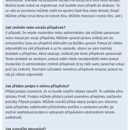
Jednoduše. Klikněte na příslušné tlačítko na obrazovce fóra nebo tématu.
Možná bude nutné se registrovat, než budete moci přispět do diskuze. To,
co vám je povoleno můžete vidět na spodní části fóra nebo tématu (Např.
Můžete přidat nová téma do tohoto fóra, Můžete hlasovat v tomto fóru, atd.
).
Jak změním nebo smažu příspěvek?
V případě, že nejste moderátor nebo administrátor, tak můžete upravovat
nebo mazat jen svoje příspěvky. Můžete upravit zprávu (někdy jen do
omezeného času po přispění) kliknutím na tlačítko
upravit
. Pokud již někdo
odpověděl na váš příspěvek a vy ho upravíte, objeví se vám malinký
dodatek u příspěvku, který ukazuje, kolikrát jste tento příspěvek upravovali.
Tento dodatek se neobjeví, pokud zatím nikdo neodpověděl nebo pokud
moderátor či administrátor změnili příspěvek (ti by měli sami zanechat vzkaz
proč jej změnili). Normální uživatelé nemohou příspěvek smazat, pokud na
něj již někdo odpověděl.
Jak přidám podpis k mému příspěvku?
Přidat podpis znamená, že si musíte nejdřív nějaký vytvořit. To uděláte přes
stránku
Profil
. Podpis můžete přidat k právě psanému příspěvku zatržením
položky
Připojit podpis
. Můžete rovněž přidat stejný podpis pro všechny
vaše příspěvky zaškrtnutím příslušného políčka v nastavení profilu (je
možné nepřidávat podpis k vybraným příspěvkům odstraněním tohoto
zaškrtnutí).
Jak vytvořím hlasování?