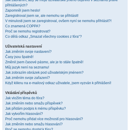
Jak zabráním, aby se moje uživatelské jméno objevilo v seznamu právě
přihlášených?
Zapomněl jsem heslo!
Zaregistroval jsem se, ale nemohu se přihlásit!
V minulosti jsem se zaregistroval, ovšem nyní se nemohu přihlásit?!
Co znamená COPPA?
Proč se nemohu registrovat?
Co dělá odkaz „Smazat všechny cookies z fóra“?
Uživatelská nastavení
Jak změním svoje nastavení?
Časy jsou špatně!
Změnil jsem časové pásmo, ale je to stále špatně!
Můj jazyk není na seznamu!
Jak zobrazím obrázek pod uživatelským jménem?
Jak změním svoje zařazení?
Když kliknu na e-mailový odkaz uživatele, jsem vyzván k přihlášení!
Vkládání příspěvků
Jak vložím téma do fóra?
Jak změním nebo smažu příspěvek?
Jak přidám podpis k mému příspěvku?
Jak vytvořím hlasování?
Proč nemohu přidat více možností pro hlasování?
Jak změním nebo smažu hlasování?
Proč se nemohu dostat k fóru?