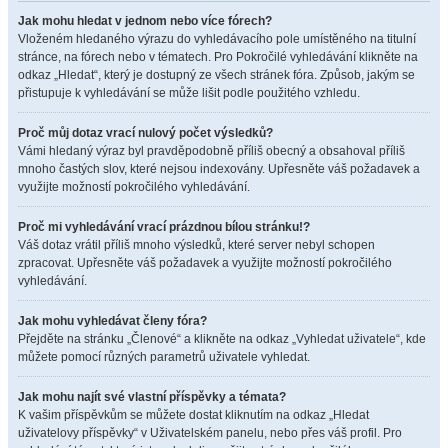
Jak mohu hledat v jednom nebo více fórech?
Vloženém hledaného výrazu do vyhledávacího pole umístěného na titulní
stránce, na fórech nebo v tématech. Pro Pokročilé vyhledávání klikněte na
odkaz „Hledat“, který je dostupný ze všech stránek fóra. Způsob, jakým se
přistupuje k vyhledávání se může lišit podle použitého vzhledu.
Proč můj dotaz vrací nulový počet výsledků?
Vámi hledaný výraz byl pravděpodobně příliš obecný a obsahoval příliš
mnoho častých slov, které nejsou indexovány. Upřesněte váš požadavek a
využijte možností pokročilého vyhledávání.
Proč mi vyhledávání vrací prázdnou bílou stránku!?
Váš dotaz vrátil příliš mnoho výsledků, které server nebyl schopen
zpracovat. Upřesněte váš požadavek a využijte možností pokročilého
vyhledávání.
Jak mohu vyhledávat členy fóra?
Přejděte na stránku „Členové“ a klikněte na odkaz „Vyhledat uživatele“, kde
můžete pomocí různých parametrů uživatele vyhledat.
Jak mohu najít své vlastní příspěvky a témata?
K vašim příspěvkům se můžete dostat kliknutím na odkaz „Hledat
uživatelovy příspěvky“ v Uživatelském panelu, nebo přes váš profil. Pro