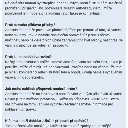
Některá fóra mohou být znepřístupněna určitým lidem či skupinám. Ke čtení,
prohlížení, přispívání atd. potřebujete zvláštní autorizaci, kterou může
poskytnout jen moderátor a administrátor, takže je kontaktujte.
Proč nemohu přidávat přílohy?
Administrátor může povolovat přidávání příloh pro jednotlivá fóra, uživatele,
nebo skupiny. Pokud nemáte dostatečná oprávnění z jedné z těchto
možností, nebo některé z nich úplně zabraňují přidávat přílohy, nezobrazí se
vám tato možnost při odesílání příspěvků.
Proč jsem obdržel varování?
Každý administrátor si může stanovit vlastní pravidla na svém fóru, pokud je
porušíte, může vám být uděleno varování. Prosíme berte na vědomí, že toto
je plně v kompetenci administrátorů fóra a phpBB Group nemá s vydáváním
varování nic společného.
Jak mohu nahlásit příspěvek moderátorům?
Administrátor může na fóru povolit nahlašování vadných příspěvků uživateli.
Pokud je tato možnost povolena, u každého příspěvku uvidíte ikonu, která
vás přivede na formulář, kde vyplníte všechny nezbytné informace pro
nahlášení příspěvku.
K čemu slouží tlačítko „Uložit“ při psaní příspěvků?
Tato možnost vám umožňuje uložit si rozepsané zprávy pro pozdější