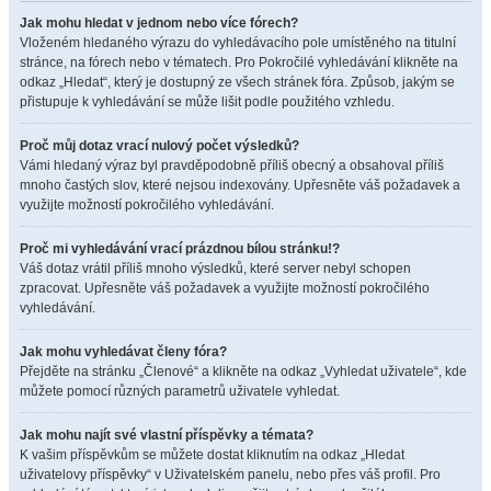
Jak mohu hledat v jednom nebo více fórech?
Vloženém hledaného výrazu do vyhledávacího pole umístěného na titulní
stránce, na fórech nebo v tématech. Pro Pokročilé vyhledávání klikněte na
odkaz „Hledat“, který je dostupný ze všech stránek fóra. Způsob, jakým se
přistupuje k vyhledávání se může lišit podle použitého vzhledu.
Proč můj dotaz vrací nulový počet výsledků?
Vámi hledaný výraz byl pravděpodobně příliš obecný a obsahoval příliš
mnoho častých slov, které nejsou indexovány. Upřesněte váš požadavek a
využijte možností pokročilého vyhledávání.
Proč mi vyhledávání vrací prázdnou bílou stránku!?
Váš dotaz vrátil příliš mnoho výsledků, které server nebyl schopen
zpracovat. Upřesněte váš požadavek a využijte možností pokročilého
vyhledávání.
Jak mohu vyhledávat členy fóra?
Přejděte na stránku „Členové“ a klikněte na odkaz „Vyhledat uživatele“, kde
můžete pomocí různých parametrů uživatele vyhledat.
Jak mohu najít své vlastní příspěvky a témata?
K vašim příspěvkům se můžete dostat kliknutím na odkaz „Hledat
uživatelovy příspěvky“ v Uživatelském panelu, nebo přes váš profil. Pro