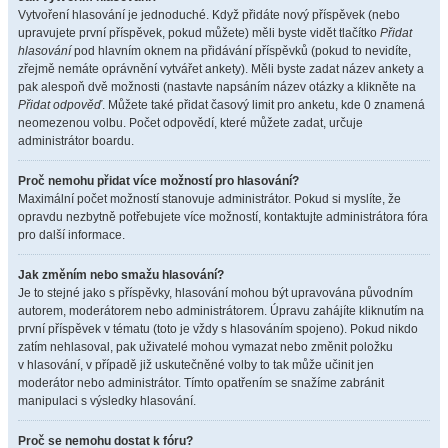
Vytvoření hlasování je jednoduché. Když přidáte nový příspěvek (nebo
upravujete první příspěvek, pokud můžete) měli byste vidět tlačítko
Přidat
hlasování
pod hlavním oknem na přidávání příspěvků (pokud to nevidíte,
zřejmě nemáte oprávnění vytvářet ankety). Měli byste zadat název ankety a
pak alespoň dvě možnosti (nastavte napsáním název otázky a klikněte na
Přidat odpověď
. Můžete také přidat časový limit pro anketu, kde 0 znamená
neomezenou volbu. Počet odpovědí, které můžete zadat, určuje
administrátor boardu.
Proč nemohu přidat více možností pro hlasování?
Maximální počet možností stanovuje administrátor. Pokud si myslíte, že
opravdu nezbytně potřebujete více možností, kontaktujte administrátora fóra
pro další informace.
Jak změním nebo smažu hlasování?
Je to stejné jako s příspěvky, hlasování mohou být upravována původním
autorem, moderátorem nebo administrátorem. Úpravu zahájíte kliknutím na
první příspěvek v tématu (toto je vždy s hlasováním spojeno). Pokud nikdo
zatím nehlasoval, pak uživatelé mohou vymazat nebo změnit položku
v hlasování, v případě již uskutečněné volby to tak může učinit jen
moderátor nebo administrátor. Tímto opatřením se snažíme zabránit
manipulaci s výsledky hlasování.
Proč se nemohu dostat k fóru?