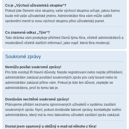
Co je „Výchozí uživatelská skupina“?
Pokud jste členem více skupiny, vaše výchozí skupina určuje, jakou barvu
bude mít vaše uživatelské jméno. Administrátor fóra vám může udělit
oprávnění menit si svou výchozí skupinu přes uživatelský panel.
Co znamená odkaz „Tým“?
Tato stránka vám poskytuje přehled členů týmu fóra, včetně administrátorů a
moderátorů včetně dalších informací, jako např. která fóra moderují.
Soukromé zprávy
Nemůžu posílat soukromé zprávy!
Pro toto existují tři hlavní důvody. Nejste registrovaní nebo nejste přihlášení,
administrátor zakázal posílání soukromých zpráv pro celý board nebo to
administrátor zakázal přímo vám. Pokud je toto ten důvod, zeptejte se
administrátora, proč to tomu tak je.
Dostávám nechtěné soukromé zprávy!
Plánujeme přidání seznamu ignorovaných uživatelů v systému zasílání
soukromých zpráv. Nyní, pokud dostáváte takové zprávy, kontaktujte svého
administrátora, který má tu moc takovému uživateli zasílání zpráv zakázat.
Dostal jsem spamový a obtížný e-mail od někoho z fóra!