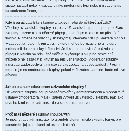
může být definován individuální přístup. To umožňuje administrátorům
snáze nastavit několik uživatelů jako moderátory fóra nebo jim dát přístup
na soukromé fórum, atd.
Kde jsou uživatelské skupiny a jak se mohu do některé zařadit?
Všechny uživatelské skupiny najdete v Uživatelském panelu pod položkou
Skupiny. Chcete-li se k některé připojit, pokračujte kliknutím na příslušné
tlačítko. Nicméně ne všechny skupiny mají otevřený přístup. Některé mohou
vyžadovat schválení k přístupu, některé mohou být uzavřené a některé
mohou mít dokonce skryté členství. Je-li skupina otevřená, můžete se
připojit kliknutím na příslušné tlačítko. Vyžaduje-li skupina schválení,
můžete o něj zažádat kliknutím na příslušné tlačítko. Moderátor skupiny
musí vaši žádost schválit a může se vás zeptat na důvod žádosti. Prosím,
nedotírejte na moderátora skupiny, pokud vaši žádost zamítne; bude mít své
důvody.
Jak se stanu moderátorem uživatelské skupiny?
Uživatelské skupiny jsou původně vytvořeny administrátorem a mohou také
ustanovit moderátora. Máte-li zájem vytvořit uživatelskou skupinu, pak jako
prvního kontaktujte administrátora soukromou zprávou.
Proč mají některé skupiny jinou barvu?
Je možné, aby administrátor fóra přidělil členům určité skupiny barvu, pro
usnadnění jejich odlišení od ostatních členů.