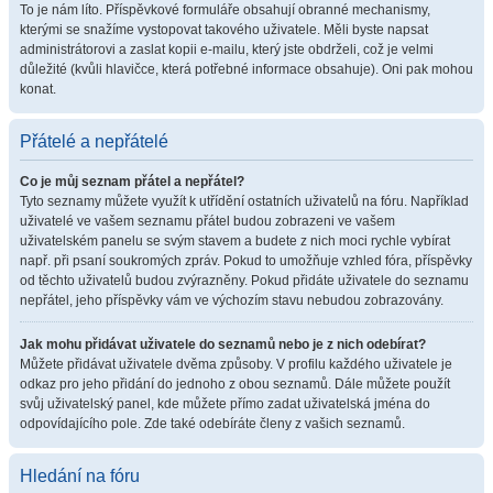
To je nám líto. Příspěvkové formuláře obsahují obranné mechanismy,
kterými se snažíme vystopovat takového uživatele. Měli byste napsat
administrátorovi a zaslat kopii e-mailu, který jste obdrželi, což je velmi
důležité (kvůli hlavičce, která potřebné informace obsahuje). Oni pak mohou
konat.
Přátelé a nepřátelé
Co je můj seznam přátel a nepřátel?
Tyto seznamy můžete využít k utřídění ostatních uživatelů na fóru. Například
uživatelé ve vašem seznamu přátel budou zobrazeni ve vašem
uživatelském panelu se svým stavem a budete z nich moci rychle vybírat
např. při psaní soukromých zpráv. Pokud to umožňuje vzhled fóra, příspěvky
od těchto uživatelů budou zvýrazněny. Pokud přidáte uživatele do seznamu
nepřátel, jeho příspěvky vám ve výchozím stavu nebudou zobrazovány.
Jak mohu přidávat uživatele do seznamů nebo je z nich odebírat?
Můžete přidávat uživatele dvěma způsoby. V profilu každého uživatele je
odkaz pro jeho přidání do jednoho z obou seznamů. Dále můžete použít
svůj uživatelský panel, kde můžete přímo zadat uživatelská jména do
odpovídajícího pole. Zde také odebíráte členy z vašich seznamů.
Hledání na fóru