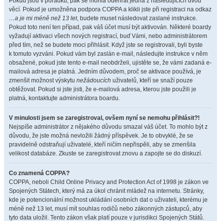
Pokud jsou v pořádku, pak se mohla odehrát jedna z následujících dvou
věcí. Pokud je umožněna podpora COPPA a klikli jste při registraci na odkaz
…a je mi méně než 13 let
, budete muset následovat zaslané instrukce.
Pokud toto není ten případ, pak váš účet musí být aktivován. Některé boardy
vyžadují aktivaci všech nových registrací, buď Vámi, nebo administrátorem
před tím, než se budete moci přihlásit. Když jste se registrovali, byli byste
k tomuto vyzváni. Pokud vám byl zaslán e-mail, následujte instrukce v něm
obsažené, pokud jste tento e-mail neobdrželi, ujistěte se, že vámi zadaná e-
mailová adresa je platná. Jedním důvodem, proč se aktivace používá, je
zmenšit možnost výskytu
nežádoucích
uživatelů, kteří se snaží pouze
obtěžovat. Pokud si jste jisti, že e-mailová adresa, kterou jste použili je
platná, kontaktujte administrátora boardu.
V minulosti jsem se zaregistroval, ovšem nyní se nemohu přihlásit?!
Nejspíše administrátor z nějakého důvodu smazal váš účet. To mohlo být z
důvodu, že jste možná nevložili žádný příspěvek. Je to obvyklé, že se
pravidelně odstraňují uživatelé, kteří ničím nepřispěli, aby se zmenšila
velikost databáze. Zkuste se zaregistrovat znovu a zapojte se do diskuzí.
Co znamená COPPA?
COPPA, neboli Child Online Privacy and Protection Act of 1998 je zákon ve
Spojených Státech, který má za úkol chránit mládež na internetu. Stránky,
kde je potencionální možnost ukládání osobních dat o uživateli, kterému je
méně než 13 let, musí mít souhlas rodičů nebo zákonných zástupců, aby
tyto data uložil. Tento zákon však platí pouze v jurisdikci Spojených Států.