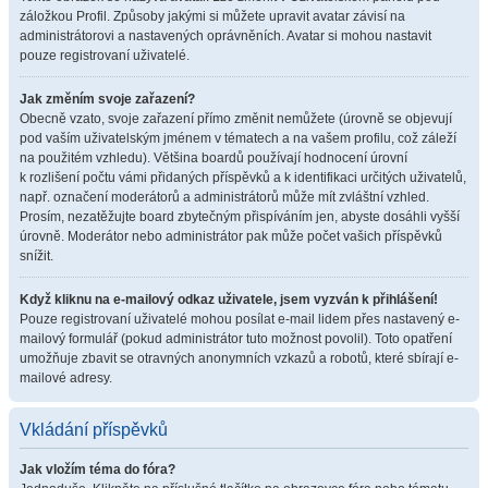
záložkou Profil. Způsoby jakými si můžete upravit avatar závisí na
administrátorovi a nastavených oprávněních. Avatar si mohou nastavit
pouze registrovaní uživatelé.
Jak změním svoje zařazení?
Obecně vzato, svoje zařazení přímo změnit nemůžete (úrovně se objevují
pod vaším uživatelským jménem v tématech a na vašem profilu, což záleží
na použitém vzhledu). Většina boardů používají hodnocení úrovní
k rozlišení počtu vámi přidaných příspěvků a k identifikaci určitých uživatelů,
např. označení moderátorů a administrátorů může mít zvláštní vzhled.
Prosím, nezatěžujte board zbytečným přispíváním jen, abyste dosáhli vyšší
úrovně. Moderátor nebo administrátor pak může počet vašich příspěvků
snížit.
Když kliknu na e-mailový odkaz uživatele, jsem vyzván k přihlášení!
Pouze registrovaní uživatelé mohou posílat e-mail lidem přes nastavený e-
mailový formulář (pokud administrátor tuto možnost povolil). Toto opatření
umožňuje zbavit se otravných anonymních vzkazů a robotů, které sbírají e-
mailové adresy.
Vkládání příspěvků
Jak vložím téma do fóra?