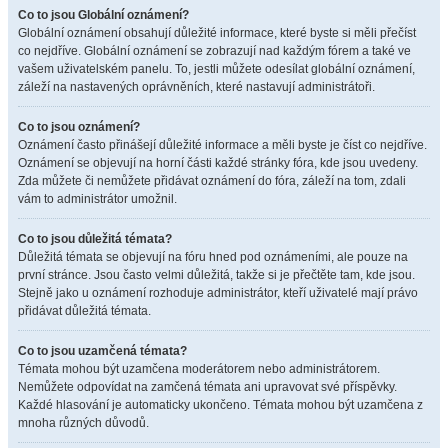
Co to jsou Globální oznámení?
Globální oznámení obsahují důležité informace, které byste si měli přečíst
co nejdříve. Globální oznámení se zobrazují nad každým fórem a také ve
vašem uživatelském panelu. To, jestli můžete odesílat globální oznámení,
záleží na nastavených oprávněních, které nastavují administrátoři.
Co to jsou oznámení?
Oznámení často přinášejí důležité informace a měli byste je číst co nejdříve.
Oznámení se objevují na horní části každé stránky fóra, kde jsou uvedeny.
Zda můžete či nemůžete přidávat oznámení do fóra, záleží na tom, zdali
vám to administrátor umožnil.
Co to jsou důležitá témata?
Důležitá témata se objevují na fóru hned pod oznámeními, ale pouze na
první stránce. Jsou často velmi důležitá, takže si je přečtěte tam, kde jsou.
Stejně jako u oznámení rozhoduje administrátor, kteří uživatelé mají právo
přidávat důležitá témata.
Co to jsou uzamčená témata?
Témata mohou být uzamčena moderátorem nebo administrátorem.
Nemůžete odpovídat na zamčená témata ani upravovat své příspěvky.
Každé hlasování je automaticky ukončeno. Témata mohou být uzamčena z
mnoha různých důvodů.