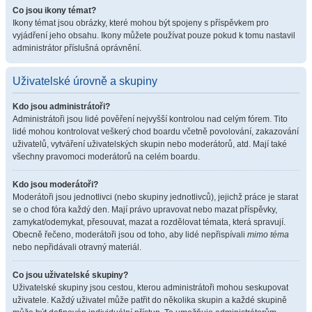
Co jsou ikony témat?
Ikony témat jsou obrázky, které mohou být spojeny s příspěvkem pro
vyjádření jeho obsahu. Ikony můžete používat pouze pokud k tomu nastavil
administrátor příslušná oprávnění.
Uživatelské úrovně a skupiny
Kdo jsou administrátoři?
Administrátoři jsou lidé pověření nejvyšší kontrolou nad celým fórem. Tito
lidé mohou kontrolovat veškerý chod boardu včetně povolování, zakazování
uživatelů, vytváření uživatelských skupin nebo moderátorů, atd. Mají také
všechny pravomoci moderátorů na celém boardu.
Kdo jsou moderátoři?
Moderátoři jsou jednotlivci (nebo skupiny jednotlivců), jejichž práce je starat
se o chod fóra každý den. Mají právo upravovat nebo mazat příspěvky,
zamykat/odemykat, přesouvat, mazat a rozdělovat témata, která spravují.
Obecně řečeno, moderátoři jsou od toho, aby lidé nepřispívali
mimo téma
nebo nepřidávali otravný materiál.
Co jsou uživatelské skupiny?
Uživatelské skupiny jsou cestou, kterou administrátoři mohou seskupovat
uživatele. Každý uživatel může patřit do několika skupin a každé skupině