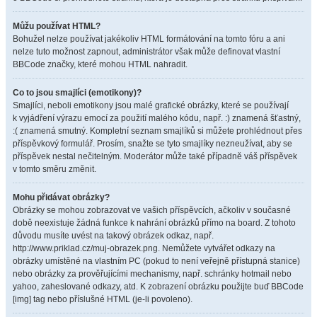
Můžu používat HTML?
Bohužel nelze používat jakékoliv HTML formátování na tomto fóru a ani
nelze tuto možnost zapnout, administrátor však může definovat vlastní
BBCode značky, které mohou HTML nahradit.
Co to jsou smajlíci (emotikony)?
Smajlíci, neboli emotikony jsou malé grafické obrázky, které se používají
k vyjádření výrazu emocí za použití malého kódu, např. :) znamená šťastný,
:( znamená smutný. Kompletní seznam smajlíků si můžete prohlédnout přes
příspěvkový formulář. Prosím, snažte se tyto smajlíky nezneužívat, aby se
příspěvek nestal nečitelným. Moderátor může také případně váš příspěvek
v tomto směru změnit.
Mohu přidávat obrázky?
Obrázky se mohou zobrazovat ve vašich příspěvcích, ačkoliv v současné
době neexistuje žádná funkce k nahrání obrázků přímo na board. Z tohoto
důvodu musíte uvést na takový obrázek odkaz, např.
http://www.priklad.cz/muj-obrazek.png. Nemůžete vytvářet odkazy na
obrázky umístěné na vlastním PC (pokud to není veřejně přístupná stanice)
nebo obrázky za prověřujícími mechanismy, např. schránky hotmail nebo
yahoo, zaheslované odkazy, atd. K zobrazení obrázku použijte buď BBCode
[img] tag nebo příslušné HTML (je-li povoleno).