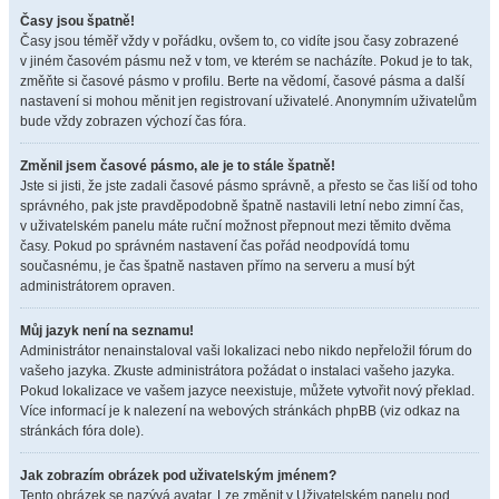
Časy jsou špatně!
Časy jsou téměř vždy v pořádku, ovšem to, co vidíte jsou časy zobrazené
v jiném časovém pásmu než v tom, ve kterém se nacházíte. Pokud je to tak,
změňte si časové pásmo v profilu. Berte na vědomí, časové pásma a další
nastavení si mohou měnit jen registrovaní uživatelé. Anonymním uživatelům
bude vždy zobrazen výchozí čas fóra.
Změnil jsem časové pásmo, ale je to stále špatně!
Jste si jisti, že jste zadali časové pásmo správně, a přesto se čas liší od toho
správného, pak jste pravděpodobně špatně nastavili letní nebo zimní čas,
v uživatelském panelu máte ruční možnost přepnout mezi těmito dvěma
časy. Pokud po správném nastavení čas pořád neodpovídá tomu
současnému, je čas špatně nastaven přímo na serveru a musí být
administrátorem opraven.
Můj jazyk není na seznamu!
Administrátor nenainstaloval vaši lokalizaci nebo nikdo nepřeložil fórum do
vašeho jazyka. Zkuste administrátora požádat o instalaci vašeho jazyka.
Pokud lokalizace ve vašem jazyce neexistuje, můžete vytvořit nový překlad.
Více informací je k nalezení na webových stránkách phpBB (viz odkaz na
stránkách fóra dole).
Jak zobrazím obrázek pod uživatelským jménem?
Tento obrázek se nazývá avatar. Lze změnit v Uživatelském panelu pod