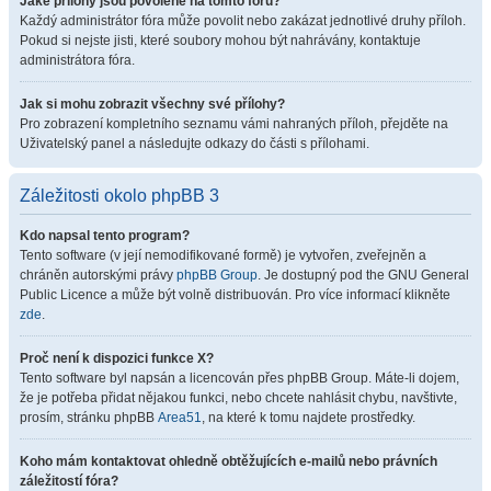
Jaké přílohy jsou povolené na tomto fóru?
Každý administrátor fóra může povolit nebo zakázat jednotlivé druhy příloh.
Pokud si nejste jisti, které soubory mohou být nahrávány, kontaktuje
administrátora fóra.
Jak si mohu zobrazit všechny své přílohy?
Pro zobrazení kompletního seznamu vámi nahraných příloh, přejděte na
Uživatelský panel a následujte odkazy do části s přílohami.
Záležitosti okolo phpBB 3
Kdo napsal tento program?
Tento software (v její nemodifikované formě) je vytvořen, zveřejněn a
chráněn autorskými právy
phpBB Group
. Je dostupný pod the GNU General
Public Licence a může být volně distribuován. Pro více informací klikněte
zde
.
Proč není k dispozici funkce X?
Tento software byl napsán a licencován přes phpBB Group. Máte-li dojem,
že je potřeba přidat nějakou funkci, nebo chcete nahlásit chybu, navštivte,
prosím, stránku phpBB
Area51
, na které k tomu najdete prostředky.
Koho mám kontaktovat ohledně obtěžujících e-mailů nebo právních
záležitostí fóra?