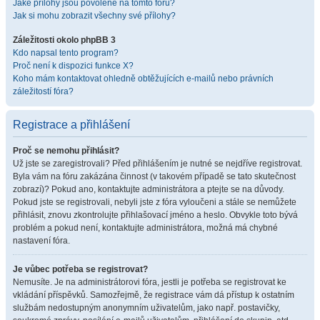
Jaké přílohy jsou povolené na tomto fóru?
Jak si mohu zobrazit všechny své přílohy?
Záležitosti okolo phpBB 3
Kdo napsal tento program?
Proč není k dispozici funkce X?
Koho mám kontaktovat ohledně obtěžujících e-mailů nebo právních
záležitostí fóra?
Registrace a přihlášení
Proč se nemohu přihlásit?
Už jste se zaregistrovali? Před přihlášením je nutné se nejdříve registrovat.
Byla vám na fóru zakázána činnost (v takovém případě se tato skutečnost
zobrazí)? Pokud ano, kontaktujte administrátora a ptejte se na důvody.
Pokud jste se registrovali, nebyli jste z fóra vyloučeni a stále se nemůžete
přihlásit, znovu zkontrolujte přihlašovací jméno a heslo. Obvykle toto bývá
problém a pokud není, kontaktujte administrátora, možná má chybné
nastavení fóra.
Je vůbec potřeba se registrovat?
Nemusíte. Je na administrátorovi fóra, jestli je potřeba se registrovat ke
vkládání příspěvků. Samozřejmě, že registrace vám dá přístup k ostatním
službám nedostupným anonymním uživatelům, jako např. postavičky,