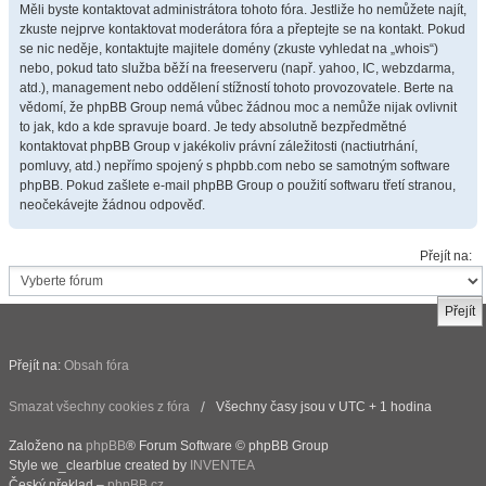
Měli byste kontaktovat administrátora tohoto fóra. Jestliže ho nemůžete najít,
zkuste nejprve kontaktovat moderátora fóra a přeptejte se na kontakt. Pokud
se nic neděje, kontaktujte majitele domény (zkuste vyhledat na „whois“)
nebo, pokud tato služba běží na freeserveru (např. yahoo, IC, webzdarma,
atd.), management nebo oddělení stížností tohoto provozovatele. Berte na
vědomí, že phpBB Group nemá vůbec žádnou moc a nemůže nijak ovlivnit
to jak, kdo a kde spravuje board. Je tedy absolutně bezpředmětné
kontaktovat phpBB Group v jakékoliv právní záležitosti (nactiutrhání,
pomluvy, atd.) nepřímo spojený s phpbb.com nebo se samotným software
phpBB. Pokud zašlete e-mail phpBB Group o použití softwaru třetí stranou,
neočekávejte žádnou odpověď.
Přejít na:
Přejít na:
Obsah fóra
Smazat všechny cookies z fóra
Všechny časy jsou v UTC + 1 hodina
Založeno na
phpBB
® Forum Software © phpBB Group
Style we_clearblue created by
INVENTEA
Český překlad –
phpBB.cz