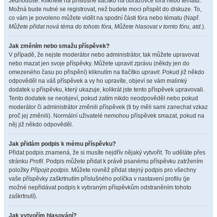
Jednoduše. Klikněte na příslušné tlačítko na obrazovce fóra nebo tématu.
Možná bude nutné se registrovat, než budete moci přispět do diskuze. To,
co vám je povoleno můžete vidět na spodní části fóra nebo tématu (Např.
Můžete přidat nová téma do tohoto fóra, Můžete hlasovat v tomto fóru, atd.
).
Jak změním nebo smažu příspěvek?
V případě, že nejste moderátor nebo administrátor, tak můžete upravovat
nebo mazat jen svoje příspěvky. Můžete upravit zprávu (někdy jen do
omezeného času po přispění) kliknutím na tlačítko
upravit
. Pokud již někdo
odpověděl na váš příspěvek a vy ho upravíte, objeví se vám malinký
dodatek u příspěvku, který ukazuje, kolikrát jste tento příspěvek upravovali.
Tento dodatek se neobjeví, pokud zatím nikdo neodpověděl nebo pokud
moderátor či administrátor změnili příspěvek (ti by měli sami zanechat vzkaz
proč jej změnili). Normální uživatelé nemohou příspěvek smazat, pokud na
něj již někdo odpověděl.
Jak přidám podpis k mému příspěvku?
Přidat podpis znamená, že si musíte nejdřív nějaký vytvořit. To uděláte přes
stránku
Profil
. Podpis můžete přidat k právě psanému příspěvku zatržením
položky
Připojit podpis
. Můžete rovněž přidat stejný podpis pro všechny
vaše příspěvky zaškrtnutím příslušného políčka v nastavení profilu (je
možné nepřidávat podpis k vybraným příspěvkům odstraněním tohoto
zaškrtnutí).
Jak vytvořím hlasování?