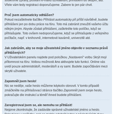
soukromé zprávy, posílání e-mailů uživatelům, přihlášení do skupin, atd.
Vřele vám tedy registraci doporučujeme. Zabere to jen pár chvil.
Proč jsem automaticky odhlášen?
Pokud nezaškrtnete tlačítko
Přihlásit automaticky při příští návštěvě
, budete
přihlášeni jen po dobu práce na fóru. Toto má zabránit zneužití vašeho účtu
někým jiným. Abyste zůstali přihlášeni, zaškrtněte toto políčko, když se
přihlašujete. Toto ovšem nedoporučujeme, když se přihlašujete z veřejného
počítače, např. v knihovně, internetové kavárně, univerzitě atd.
Jak zabráním, aby se moje uživatelské jméno objevilo v seznamu právě
přihlášených?
V Uživatelském panelu najdete pod položkou „Nastavení“ volbu
Skrýt moji
přítomnost na fóru
. Volbou možnosti
Ano
aktivujete tuto funkci. Online vás
uvidí pouze administrátoři, moderátoři a vy sami. Budete započítáváni mezi
skryté uživatele.
Zapomněl jsem heslo!
Nic se neděje, vaše heslo můžeme kdykoliv obnovit. V tomto případě
zmáčkněte na přihlašovací stránce tlačítko
Zapomněl jsem svoje heslo
,
pokračujte dle instrukcí a téměř ihned budete přihlášeni.
Zaregistroval jsem se, ale nemohu se přihlásit!
Nejprve zkontrolujte, že zadáváte správné uživatelské jméno a heslo.