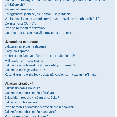
Jak zabráním, aby se moje uživatelské jméno objevilo v seznamu právě
přihlášených?
Zapomněl jsem heslo!
Zaregistroval jsem se, ale nemohu se přihlásit!
V minulosti jsem se zaregistroval, ovšem nyní se nemohu přihlásit?!
Co znamená COPPA?
Proč se nemohu registrovat?
Co dělá odkaz „Smazat všechny cookies z fóra“?
Uživatelská nastavení
Jak změním svoje nastavení?
Časy jsou špatně!
Změnil jsem časové pásmo, ale je to stále špatně!
Můj jazyk není na seznamu!
Jak zobrazím obrázek pod uživatelským jménem?
Jak změním svoje zařazení?
Když kliknu na e-mailový odkaz uživatele, jsem vyzván k přihlášení!
Vkládání příspěvků
Jak vložím téma do fóra?
Jak změním nebo smažu příspěvek?
Jak přidám podpis k mému příspěvku?
Jak vytvořím hlasování?
Proč nemohu přidat více možností pro hlasování?
Jak změním nebo smažu hlasování?
Proč se nemohu dostat k fóru?