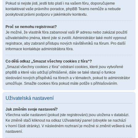
Pokud si nejste jisti, jestli toto platí i na vašem fóru, doporučujeme
kontaktovat vaše právního poradce, phpBB Teams nemůže a nebude
poskytovat právni podporu v jakémkoliv kontextu.
Proč se nemohu registrovat?
Je možné, že vlastník fóra zabanoval vaši IP adresu nebo zakázal použití
uživatelského jména, které jste si zvolili. Administrátor také mohl vypnout
registrace, aby zabranil přístupu nových návštěvníků na fórum. Pro další
informace kontaktuje administrátora fóra.
Co dělá odkaz „Smazat všechny cookies z fóra“?
„Smazat všechny cookies z fóra“ odstraní cookies, které jsou vytvořené
phpBB a které vás udržují přihlášené, dále se také starají o funkce
sledování nových příspěvků na fórech a v tématech, pokud to administrátor
umožňuje. Smažte cookies fóra pokud máte potíže s přihlašováním.
Uživatelská nastavení
Jak změním svoje nastavení?
Všechna vaše nastavení (pokud jste registrováni) jsou uložena v databázi.
Ke změně stačí kliknout na odkaz
Uživatelský panel
(obvykle se nachází
v horní části stránky). V následném rozhraní je možné si změnit veškerá svá
nastavení.