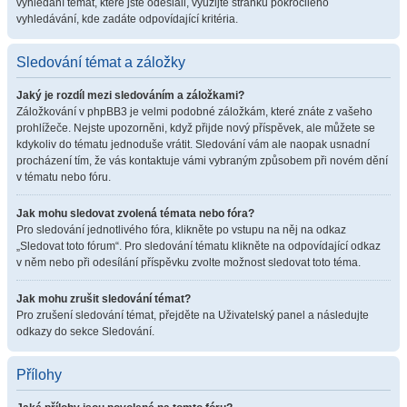
vyhledání témat, které jste odeslali, využijte stránku pokročilého
vyhledávání, kde zadáte odpovídající kritéria.
Sledování témat a záložky
Jaký je rozdíl mezi sledováním a záložkami?
Záložkování v phpBB3 je velmi podobné záložkám, které znáte z vašeho
prohlížeče. Nejste upozorněni, když přijde nový příspěvek, ale můžete se
kdykoliv do tématu jednoduše vrátit. Sledování vám ale naopak usnadní
procházení tím, že vás kontaktuje vámi vybraným způsobem při novém dění
v tématu nebo fóru.
Jak mohu sledovat zvolená témata nebo fóra?
Pro sledování jednotlivého fóra, klikněte po vstupu na něj na odkaz
„Sledovat toto fórum“. Pro sledování tématu klikněte na odpovídající odkaz
v něm nebo při odesílání příspěvku zvolte možnost sledovat toto téma.
Jak mohu zrušit sledování témat?
Pro zrušení sledování témat, přejděte na Uživatelský panel a následujte
odkazy do sekce Sledování.
Přílohy