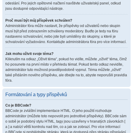
odeslání. Pro jejich opětovné načtení navštivte uživatelský panel, odkud
jsou dostupné odpovídající nástroje.
Proč musí být můj příspěvek schválen?
Administrátor fóra může nastavit, že příspěvky od uživatelů nebo skupin
musí být před zobrazením schváleny moderátory. Buďto je tedy na fóru
nastaveno schvalování, nebo jste byli umístěny do skupiny, u které je
schvalování vyžadováno. Kontaktujte administrátora fóra pro více informací.
Jak mohu oživit svoje téma?
Kliknutím na odkaz „Oživit téma“, pokud ho vidíte, můžete „oživit“ téma, čímž
ho posunete na první místo v přehledu témat. Pokud tento odkaz nevidíte,
administrátor tuto možnost pravděpodobně vypnul. Téma můžete „oživit“
také přidáním nového příspěvku, ale dbejte na to, abyste neporušili pravidla
fóra.
Formátování a typy příspěvků
Co je BBCode?
BBCode je zvláštní implementace HTML. O jeho použití rozhoduje
administrátor (můžete toto nepovolit pro jednotlivé příspěvky). BBCode sám
o sobě je podobný stylu HTML, tagy jsou uzavřeny v hranatých závorkách [
a ] a nabízí větší kontrolu nad tím, co a jak se zobrazí. Pro více informací
o BBCode si prohlédněte stránku, která je dostupná přes stránku přispívání.