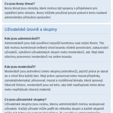
Co jsou ikony témat?
Ikony témat jsou obrázky, které mohou být spojeny s příspěvkem pro
vyjádření jeho obsahu. Ikony můžete používat pouze pokud k tomu nastavil
administrátor příslušná oprávnění.
Uživatelské úrovně a skupiny
Kdo jsou administrátoři?
Administrátoři jsou lidé pověření nejvyšší kontrolou nad celým fórem. Tito
lidé mohou kontrolovat veškerý chod boardu včetně povolování, zakazování
uživatelů, vytváření uživatelských skupin nebo moderátorů, atd. Mají také
všechny pravomoci moderátorů na celém boardu.
Kdo jsou moderátoři?
Moderátoři jsou jednotlivci (nebo skupiny jednotlivců), jejichž práce je starat
se o chod fóra každý den. Mají právo upravovat nebo mazat příspěvky,
zamykat/odemykat, přesouvat, mazat a rozdělovat témata, která spravují.
Obecně řečeno, moderátoři jsou od toho, aby lidé nepřispívali
mimo téma
nebo nepřidávali otravný materiál.
Co jsou uživatelské skupiny?
Uživatelské skupiny jsou cestou, kterou administrátoři mohou seskupovat
uživatele. Každý uživatel může patřit do několika skupin a každé skupině