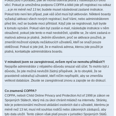
Pokud jsou v pořádku, pak se mohla odehrát jedna z následujících dvou
věcí. Pokud je umožněna podpora COPPA a klikli jste při registraci na odkaz
…a je mi méně než 13 let
, budete muset následovat zaslané instrukce.
Pokud toto není ten případ, pak váš účet musí být aktivován. Některé boardy
vyžadují aktivaci všech nových registrací, buď Vámi, nebo administrátorem
před tím, než se budete moci přihlásit. Když jste se registrovali, byli byste
k tomuto vyzváni. Pokud vám byl zaslán e-mail, následujte instrukce v něm
obsažené, pokud jste tento e-mail neobdrželi, ujistěte se, že vámi zadaná e-
mailová adresa je platná. Jedním důvodem, proč se aktivace používá, je
zmenšit možnost výskytu
nežádoucích
uživatelů, kteří se snaží pouze
obtěžovat. Pokud si jste jisti, že e-mailová adresa, kterou jste použili je
platná, kontaktujte administrátora boardu.
V minulosti jsem se zaregistroval, ovšem nyní se nemohu přihlásit?!
Nejspíše administrátor z nějakého důvodu smazal váš účet. To mohlo být z
důvodu, že jste možná nevložili žádný příspěvek. Je to obvyklé, že se
pravidelně odstraňují uživatelé, kteří ničím nepřispěli, aby se zmenšila
velikost databáze. Zkuste se zaregistrovat znovu a zapojte se do diskuzí.
Co znamená COPPA?
COPPA, neboli Child Online Privacy and Protection Act of 1998 je zákon ve
Spojených Státech, který má za úkol chránit mládež na internetu. Stránky,
kde je potencionální možnost ukládání osobních dat o uživateli, kterému je
méně než 13 let, musí mít souhlas rodičů nebo zákonných zástupců, aby
tyto data uložil. Tento zákon však platí pouze v jurisdikci Spojených Států.