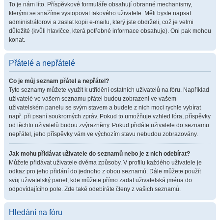
To je nám líto. Příspěvkové formuláře obsahují obranné mechanismy,
kterými se snažíme vystopovat takového uživatele. Měli byste napsat
administrátorovi a zaslat kopii e-mailu, který jste obdrželi, což je velmi
důležité (kvůli hlavičce, která potřebné informace obsahuje). Oni pak mohou
konat.
Přátelé a nepřátelé
Co je můj seznam přátel a nepřátel?
Tyto seznamy můžete využít k utřídění ostatních uživatelů na fóru. Například
uživatelé ve vašem seznamu přátel budou zobrazeni ve vašem
uživatelském panelu se svým stavem a budete z nich moci rychle vybírat
např. při psaní soukromých zpráv. Pokud to umožňuje vzhled fóra, příspěvky
od těchto uživatelů budou zvýrazněny. Pokud přidáte uživatele do seznamu
nepřátel, jeho příspěvky vám ve výchozím stavu nebudou zobrazovány.
Jak mohu přidávat uživatele do seznamů nebo je z nich odebírat?
Můžete přidávat uživatele dvěma způsoby. V profilu každého uživatele je
odkaz pro jeho přidání do jednoho z obou seznamů. Dále můžete použít
svůj uživatelský panel, kde můžete přímo zadat uživatelská jména do
odpovídajícího pole. Zde také odebíráte členy z vašich seznamů.
Hledání na fóru