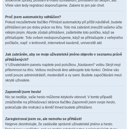
soukromé zprávy, posílání e-mailů uživatelům, přihlášení do skupin, atd.
Vřele vám tedy registraci doporučujeme. Zabere to jen pár chvil.
Proč jsem automaticky odhlášen?
Pokud nezaškrtnete tlačítko
Přihlásit automaticky při příští návštěvě
, budete
přihlášeni jen po dobu práce na fóru. Toto má zabránit zneužití vašeho účtu
někým jiným. Abyste zůstali přihlášeni, zaškrtněte toto políčko, když se
přihlašujete. Toto ovšem nedoporučujeme, když se přihlašujete z veřejného
počítače, např. v knihovně, internetové kavárně, univerzitě atd.
Jak zabráním, aby se moje uživatelské jméno objevilo v seznamu právě
přihlášených?
V Uživatelském panelu najdete pod položkou „Nastavení“ volbu
Skrýt moji
přítomnost na fóru
. Volbou možnosti
Ano
aktivujete tuto funkci. Online vás
uvidí pouze administrátoři, moderátoři a vy sami. Budete započítáváni mezi
skryté uživatele.
Zapomněl jsem heslo!
Nic se neděje, vaše heslo můžeme kdykoliv obnovit. V tomto případě
zmáčkněte na přihlašovací stránce tlačítko
Zapomněl jsem svoje heslo
,
pokračujte dle instrukcí a téměř ihned budete přihlášeni.
Zaregistroval jsem se, ale nemohu se přihlásit!
Nejprve zkontrolujte, že zadáváte správné uživatelské jméno a heslo.