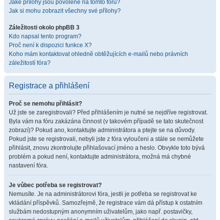
Jaké přílohy jsou povolené na tomto fóru?
Jak si mohu zobrazit všechny své přílohy?
Záležitosti okolo phpBB 3
Kdo napsal tento program?
Proč není k dispozici funkce X?
Koho mám kontaktovat ohledně obtěžujících e-mailů nebo právních
záležitostí fóra?
Registrace a přihlášení
Proč se nemohu přihlásit?
Už jste se zaregistrovali? Před přihlášením je nutné se nejdříve registrovat.
Byla vám na fóru zakázána činnost (v takovém případě se tato skutečnost
zobrazí)? Pokud ano, kontaktujte administrátora a ptejte se na důvody.
Pokud jste se registrovali, nebyli jste z fóra vyloučeni a stále se nemůžete
přihlásit, znovu zkontrolujte přihlašovací jméno a heslo. Obvykle toto bývá
problém a pokud není, kontaktujte administrátora, možná má chybné
nastavení fóra.
Je vůbec potřeba se registrovat?
Nemusíte. Je na administrátorovi fóra, jestli je potřeba se registrovat ke
vkládání příspěvků. Samozřejmě, že registrace vám dá přístup k ostatním
službám nedostupným anonymním uživatelům, jako např. postavičky,