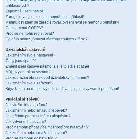
Jak zabráním, aby se moje uživatelské jméno objevilo v seznamu právě
přihlášených?
Zapomněl jsem heslo!
Zaregistroval jsem se, ale nemohu se přihlásit!
V minulosti jsem se zaregistroval, ovšem nyní se nemohu přihlásit?!
Co znamená COPPA?
Proč se nemohu registrovat?
Co dělá odkaz „Smazat všechny cookies z fóra“?
Uživatelská nastavení
Jak změním svoje nastavení?
Časy jsou špatně!
Změnil jsem časové pásmo, ale je to stále špatně!
Můj jazyk není na seznamu!
Jak zobrazím obrázek pod uživatelským jménem?
Jak změním svoje zařazení?
Když kliknu na e-mailový odkaz uživatele, jsem vyzván k přihlášení!
Vkládání příspěvků
Jak vložím téma do fóra?
Jak změním nebo smažu příspěvek?
Jak přidám podpis k mému příspěvku?
Jak vytvořím hlasování?
Proč nemohu přidat více možností pro hlasování?
Jak změním nebo smažu hlasování?
Proč se nemohu dostat k fóru?