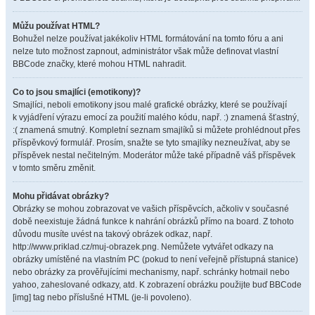
Můžu používat HTML?
Bohužel nelze používat jakékoliv HTML formátování na tomto fóru a ani
nelze tuto možnost zapnout, administrátor však může definovat vlastní
BBCode značky, které mohou HTML nahradit.
Co to jsou smajlíci (emotikony)?
Smajlíci, neboli emotikony jsou malé grafické obrázky, které se používají
k vyjádření výrazu emocí za použití malého kódu, např. :) znamená šťastný,
:( znamená smutný. Kompletní seznam smajlíků si můžete prohlédnout přes
příspěvkový formulář. Prosím, snažte se tyto smajlíky nezneužívat, aby se
příspěvek nestal nečitelným. Moderátor může také případně váš příspěvek
v tomto směru změnit.
Mohu přidávat obrázky?
Obrázky se mohou zobrazovat ve vašich příspěvcích, ačkoliv v současné
době neexistuje žádná funkce k nahrání obrázků přímo na board. Z tohoto
důvodu musíte uvést na takový obrázek odkaz, např.
http://www.priklad.cz/muj-obrazek.png. Nemůžete vytvářet odkazy na
obrázky umístěné na vlastním PC (pokud to není veřejně přístupná stanice)
nebo obrázky za prověřujícími mechanismy, např. schránky hotmail nebo
yahoo, zaheslované odkazy, atd. K zobrazení obrázku použijte buď BBCode
[img] tag nebo příslušné HTML (je-li povoleno).