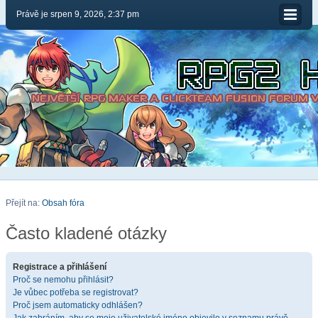
Právě je srpen 9, 2026, 2:37 pm
Přejít na:
Obsah fóra
Často kladené otázky
Registrace a přihlášení
Proč se nemohu přihlásit?
Je vůbec potřeba se registrovat?
Proč jsem automaticky odhlášen?