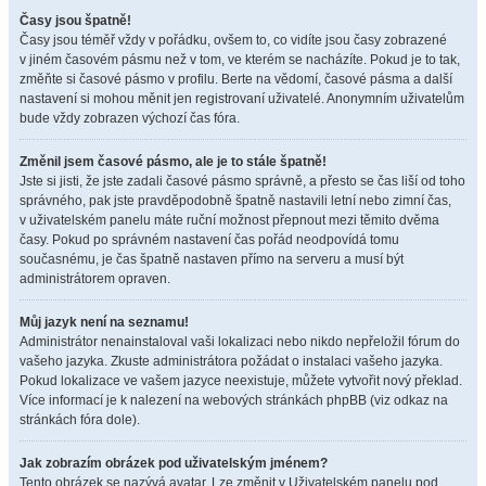
Časy jsou špatně!
Časy jsou téměř vždy v pořádku, ovšem to, co vidíte jsou časy zobrazené
v jiném časovém pásmu než v tom, ve kterém se nacházíte. Pokud je to tak,
změňte si časové pásmo v profilu. Berte na vědomí, časové pásma a další
nastavení si mohou měnit jen registrovaní uživatelé. Anonymním uživatelům
bude vždy zobrazen výchozí čas fóra.
Změnil jsem časové pásmo, ale je to stále špatně!
Jste si jisti, že jste zadali časové pásmo správně, a přesto se čas liší od toho
správného, pak jste pravděpodobně špatně nastavili letní nebo zimní čas,
v uživatelském panelu máte ruční možnost přepnout mezi těmito dvěma
časy. Pokud po správném nastavení čas pořád neodpovídá tomu
současnému, je čas špatně nastaven přímo na serveru a musí být
administrátorem opraven.
Můj jazyk není na seznamu!
Administrátor nenainstaloval vaši lokalizaci nebo nikdo nepřeložil fórum do
vašeho jazyka. Zkuste administrátora požádat o instalaci vašeho jazyka.
Pokud lokalizace ve vašem jazyce neexistuje, můžete vytvořit nový překlad.
Více informací je k nalezení na webových stránkách phpBB (viz odkaz na
stránkách fóra dole).
Jak zobrazím obrázek pod uživatelským jménem?
Tento obrázek se nazývá avatar. Lze změnit v Uživatelském panelu pod