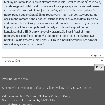
Měli byste kontaktovat administrátora tohoto fóra. Jestliže ho nemůžete najít,
zkuste nejprve kontaktovat moderátora fóra a přeptejte se na kontakt. Pokud
se nic neděje, kontaktujte majitele domény (zkuste vyhledat na „whois“)
nebo, pokud tato služba běží na freeserveru (např. yahoo, IC, webzdarma,
atd.), management nebo oddělení stížností tohoto provozovatele. Berte na
vědomí, že phpBB Group nemá vůbec žádnou moc a nemůže nijak ovlivnit
to jak, kdo a kde spravuje board. Je tedy absolutně bezpředmětné
kontaktovat phpBB Group v jakékoliv právní záležitosti (nactiutrhání,
pomluvy, atd.) nepřímo spojený s phpbb.com nebo se samotným software
phpBB. Pokud zašlete e-mail phpBB Group o použití softwaru třetí stranou,
neočekávejte žádnou odpověď.
Přejít na:
Přejít na:
Obsah fóra
Smazat všechny cookies z fóra
Všechny časy jsou v UTC + 1 hodina
Založeno na
phpBB
® Forum Software © phpBB Group
Style we_clearblue created by
INVENTEA
Český překlad –
phpBB.cz