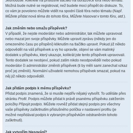
Jednoduše. Klikněte na příslušné tlačítko na obrazovce fóra nebo tématu.
Možná bude nutné se registrovat, než budete moci přispět do diskuze. To,
co vám je povoleno můžete vidět na spodní části fóra nebo tématu (Např.
Můžete přidat nová téma do tohoto fóra, Můžete hlasovat v tomto fóru, atd.
).
Jak změním nebo smažu příspěvek?
V případě, že nejste moderátor nebo administrátor, tak můžete upravovat
nebo mazat jen svoje příspěvky. Můžete upravit zprávu (někdy jen do
omezeného času po přispění) kliknutím na tlačítko
upravit
. Pokud již někdo
odpověděl na váš příspěvek a vy ho upravíte, objeví se vám malinký
dodatek u příspěvku, který ukazuje, kolikrát jste tento příspěvek upravovali.
Tento dodatek se neobjeví, pokud zatím nikdo neodpověděl nebo pokud
moderátor či administrátor změnili příspěvek (ti by měli sami zanechat vzkaz
proč jej změnili). Normální uživatelé nemohou příspěvek smazat, pokud na
něj již někdo odpověděl.
Jak přidám podpis k mému příspěvku?
Přidat podpis znamená, že si musíte nejdřív nějaký vytvořit. To uděláte přes
stránku
Profil
. Podpis můžete přidat k právě psanému příspěvku zatržením
položky
Připojit podpis
. Můžete rovněž přidat stejný podpis pro všechny
vaše příspěvky zaškrtnutím příslušného políčka v nastavení profilu (je
možné nepřidávat podpis k vybraným příspěvkům odstraněním tohoto
zaškrtnutí).
Jak vytvořím hlasování?