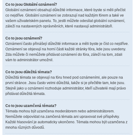
Co to jsou Globální oznámení?
Globální oznámení obsahují důležité informace, které byste si měli přečíst
co nejdříve. Globální oznámení se zobrazují nad každým fórem a také ve
vašem uživatelském panelu. To, jestli můžete odesílat globální oznámení,
záleží na nastavených oprávněních, které nastavují administrátoři.
Co to jsou oznámení?
Oznámení často přinášejí důležité informace a měli byste je číst co nejdříve.
Oznámení se objevují na horní části každé stránky fóra, kde jsou uvedeny.
Zda můžete či nemůžete přidávat oznámení do fóra, záleží na tom, zdali
vám to administrátor umožnil.
Co to jsou důležitá témata?
Důležitá témata se objevují na fóru hned pod oznámeními, ale pouze na
první stránce. Jsou často velmi důležitá, takže si je přečtěte tam, kde jsou.
Stejně jako u oznámení rozhoduje administrátor, kteří uživatelé mají právo
přidávat důležitá témata.
Co to jsou uzamčená témata?
Témata mohou být uzamčena moderátorem nebo administrátorem.
Nemůžete odpovídat na zamčená témata ani upravovat své příspěvky.
Každé hlasování je automaticky ukončeno. Témata mohou být uzamčena z
mnoha různých důvodů.