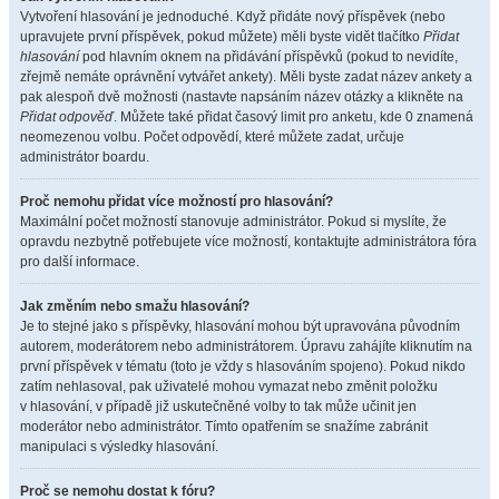
Vytvoření hlasování je jednoduché. Když přidáte nový příspěvek (nebo
upravujete první příspěvek, pokud můžete) měli byste vidět tlačítko
Přidat
hlasování
pod hlavním oknem na přidávání příspěvků (pokud to nevidíte,
zřejmě nemáte oprávnění vytvářet ankety). Měli byste zadat název ankety a
pak alespoň dvě možnosti (nastavte napsáním název otázky a klikněte na
Přidat odpověď
. Můžete také přidat časový limit pro anketu, kde 0 znamená
neomezenou volbu. Počet odpovědí, které můžete zadat, určuje
administrátor boardu.
Proč nemohu přidat více možností pro hlasování?
Maximální počet možností stanovuje administrátor. Pokud si myslíte, že
opravdu nezbytně potřebujete více možností, kontaktujte administrátora fóra
pro další informace.
Jak změním nebo smažu hlasování?
Je to stejné jako s příspěvky, hlasování mohou být upravována původním
autorem, moderátorem nebo administrátorem. Úpravu zahájíte kliknutím na
první příspěvek v tématu (toto je vždy s hlasováním spojeno). Pokud nikdo
zatím nehlasoval, pak uživatelé mohou vymazat nebo změnit položku
v hlasování, v případě již uskutečněné volby to tak může učinit jen
moderátor nebo administrátor. Tímto opatřením se snažíme zabránit
manipulaci s výsledky hlasování.
Proč se nemohu dostat k fóru?