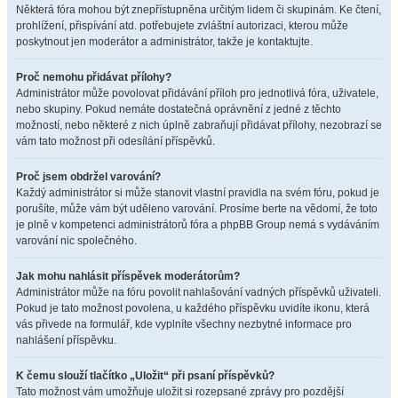
Některá fóra mohou být znepřístupněna určitým lidem či skupinám. Ke čtení,
prohlížení, přispívání atd. potřebujete zvláštní autorizaci, kterou může
poskytnout jen moderátor a administrátor, takže je kontaktujte.
Proč nemohu přidávat přílohy?
Administrátor může povolovat přidávání příloh pro jednotlivá fóra, uživatele,
nebo skupiny. Pokud nemáte dostatečná oprávnění z jedné z těchto
možností, nebo některé z nich úplně zabraňují přidávat přílohy, nezobrazí se
vám tato možnost při odesílání příspěvků.
Proč jsem obdržel varování?
Každý administrátor si může stanovit vlastní pravidla na svém fóru, pokud je
porušíte, může vám být uděleno varování. Prosíme berte na vědomí, že toto
je plně v kompetenci administrátorů fóra a phpBB Group nemá s vydáváním
varování nic společného.
Jak mohu nahlásit příspěvek moderátorům?
Administrátor může na fóru povolit nahlašování vadných příspěvků uživateli.
Pokud je tato možnost povolena, u každého příspěvku uvidíte ikonu, která
vás přivede na formulář, kde vyplníte všechny nezbytné informace pro
nahlášení příspěvku.
K čemu slouží tlačítko „Uložit“ při psaní příspěvků?
Tato možnost vám umožňuje uložit si rozepsané zprávy pro pozdější