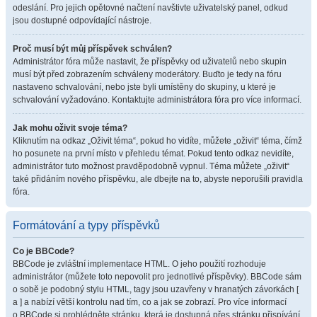
odeslání. Pro jejich opětovné načtení navštivte uživatelský panel, odkud
jsou dostupné odpovídající nástroje.
Proč musí být můj příspěvek schválen?
Administrátor fóra může nastavit, že příspěvky od uživatelů nebo skupin
musí být před zobrazením schváleny moderátory. Buďto je tedy na fóru
nastaveno schvalování, nebo jste byli umístěny do skupiny, u které je
schvalování vyžadováno. Kontaktujte administrátora fóra pro více informací.
Jak mohu oživit svoje téma?
Kliknutím na odkaz „Oživit téma“, pokud ho vidíte, můžete „oživit“ téma, čímž
ho posunete na první místo v přehledu témat. Pokud tento odkaz nevidíte,
administrátor tuto možnost pravděpodobně vypnul. Téma můžete „oživit“
také přidáním nového příspěvku, ale dbejte na to, abyste neporušili pravidla
fóra.
Formátování a typy příspěvků
Co je BBCode?
BBCode je zvláštní implementace HTML. O jeho použití rozhoduje
administrátor (můžete toto nepovolit pro jednotlivé příspěvky). BBCode sám
o sobě je podobný stylu HTML, tagy jsou uzavřeny v hranatých závorkách [
a ] a nabízí větší kontrolu nad tím, co a jak se zobrazí. Pro více informací
o BBCode si prohlédněte stránku, která je dostupná přes stránku přispívání.