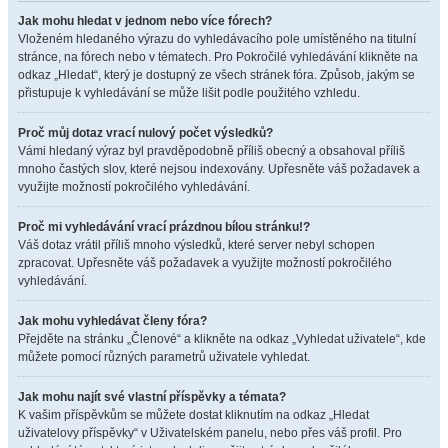
Jak mohu hledat v jednom nebo více fórech?
Vloženém hledaného výrazu do vyhledávacího pole umístěného na titulní
stránce, na fórech nebo v tématech. Pro Pokročilé vyhledávání klikněte na
odkaz „Hledat“, který je dostupný ze všech stránek fóra. Způsob, jakým se
přistupuje k vyhledávání se může lišit podle použitého vzhledu.
Proč můj dotaz vrací nulový počet výsledků?
Vámi hledaný výraz byl pravděpodobně příliš obecný a obsahoval příliš
mnoho častých slov, které nejsou indexovány. Upřesněte váš požadavek a
využijte možností pokročilého vyhledávání.
Proč mi vyhledávání vrací prázdnou bílou stránku!?
Váš dotaz vrátil příliš mnoho výsledků, které server nebyl schopen
zpracovat. Upřesněte váš požadavek a využijte možností pokročilého
vyhledávání.
Jak mohu vyhledávat členy fóra?
Přejděte na stránku „Členové“ a klikněte na odkaz „Vyhledat uživatele“, kde
můžete pomocí různých parametrů uživatele vyhledat.
Jak mohu najít své vlastní příspěvky a témata?
K vašim příspěvkům se můžete dostat kliknutím na odkaz „Hledat
uživatelovy příspěvky“ v Uživatelském panelu, nebo přes váš profil. Pro