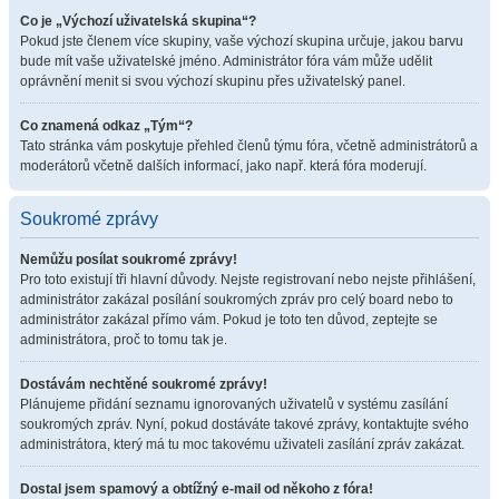
Co je „Výchozí uživatelská skupina“?
Pokud jste členem více skupiny, vaše výchozí skupina určuje, jakou barvu
bude mít vaše uživatelské jméno. Administrátor fóra vám může udělit
oprávnění menit si svou výchozí skupinu přes uživatelský panel.
Co znamená odkaz „Tým“?
Tato stránka vám poskytuje přehled členů týmu fóra, včetně administrátorů a
moderátorů včetně dalších informací, jako např. která fóra moderují.
Soukromé zprávy
Nemůžu posílat soukromé zprávy!
Pro toto existují tři hlavní důvody. Nejste registrovaní nebo nejste přihlášení,
administrátor zakázal posílání soukromých zpráv pro celý board nebo to
administrátor zakázal přímo vám. Pokud je toto ten důvod, zeptejte se
administrátora, proč to tomu tak je.
Dostávám nechtěné soukromé zprávy!
Plánujeme přidání seznamu ignorovaných uživatelů v systému zasílání
soukromých zpráv. Nyní, pokud dostáváte takové zprávy, kontaktujte svého
administrátora, který má tu moc takovému uživateli zasílání zpráv zakázat.
Dostal jsem spamový a obtížný e-mail od někoho z fóra!