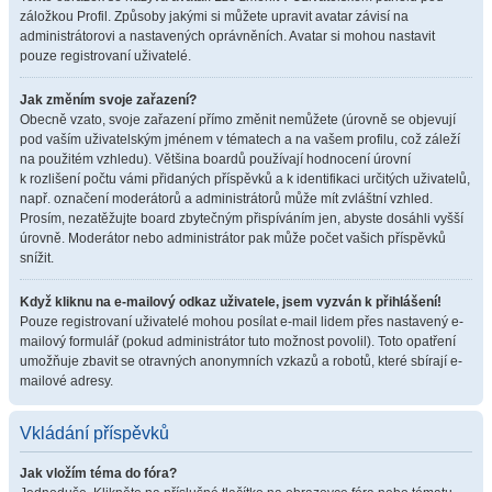
záložkou Profil. Způsoby jakými si můžete upravit avatar závisí na
administrátorovi a nastavených oprávněních. Avatar si mohou nastavit
pouze registrovaní uživatelé.
Jak změním svoje zařazení?
Obecně vzato, svoje zařazení přímo změnit nemůžete (úrovně se objevují
pod vaším uživatelským jménem v tématech a na vašem profilu, což záleží
na použitém vzhledu). Většina boardů používají hodnocení úrovní
k rozlišení počtu vámi přidaných příspěvků a k identifikaci určitých uživatelů,
např. označení moderátorů a administrátorů může mít zvláštní vzhled.
Prosím, nezatěžujte board zbytečným přispíváním jen, abyste dosáhli vyšší
úrovně. Moderátor nebo administrátor pak může počet vašich příspěvků
snížit.
Když kliknu na e-mailový odkaz uživatele, jsem vyzván k přihlášení!
Pouze registrovaní uživatelé mohou posílat e-mail lidem přes nastavený e-
mailový formulář (pokud administrátor tuto možnost povolil). Toto opatření
umožňuje zbavit se otravných anonymních vzkazů a robotů, které sbírají e-
mailové adresy.
Vkládání příspěvků
Jak vložím téma do fóra?