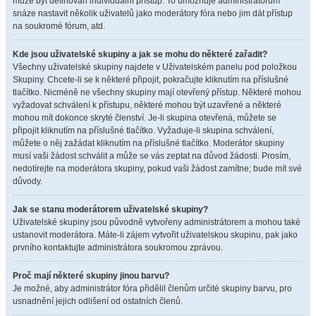
může být definován individuální přístup. To umožňuje administrátorům
snáze nastavit několik uživatelů jako moderátory fóra nebo jim dát přístup
na soukromé fórum, atd.
Kde jsou uživatelské skupiny a jak se mohu do některé zařadit?
Všechny uživatelské skupiny najdete v Uživatelském panelu pod položkou
Skupiny. Chcete-li se k některé připojit, pokračujte kliknutím na příslušné
tlačítko. Nicméně ne všechny skupiny mají otevřený přístup. Některé mohou
vyžadovat schválení k přístupu, některé mohou být uzavřené a některé
mohou mít dokonce skryté členství. Je-li skupina otevřená, můžete se
připojit kliknutím na příslušné tlačítko. Vyžaduje-li skupina schválení,
můžete o něj zažádat kliknutím na příslušné tlačítko. Moderátor skupiny
musí vaši žádost schválit a může se vás zeptat na důvod žádosti. Prosím,
nedotírejte na moderátora skupiny, pokud vaši žádost zamítne; bude mít své
důvody.
Jak se stanu moderátorem uživatelské skupiny?
Uživatelské skupiny jsou původně vytvořeny administrátorem a mohou také
ustanovit moderátora. Máte-li zájem vytvořit uživatelskou skupinu, pak jako
prvního kontaktujte administrátora soukromou zprávou.
Proč mají některé skupiny jinou barvu?
Je možné, aby administrátor fóra přidělil členům určité skupiny barvu, pro
usnadnění jejich odlišení od ostatních členů.