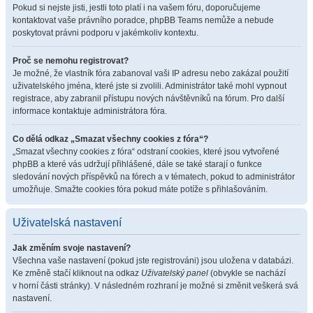
Pokud si nejste jisti, jestli toto platí i na vašem fóru, doporučujeme
kontaktovat vaše právního poradce, phpBB Teams nemůže a nebude
poskytovat právni podporu v jakémkoliv kontextu.
Proč se nemohu registrovat?
Je možné, že vlastník fóra zabanoval vaši IP adresu nebo zakázal použití
uživatelského jména, které jste si zvolili. Administrátor také mohl vypnout
registrace, aby zabranil přístupu nových návštěvníků na fórum. Pro další
informace kontaktuje administrátora fóra.
Co dělá odkaz „Smazat všechny cookies z fóra“?
„Smazat všechny cookies z fóra“ odstraní cookies, které jsou vytvořené
phpBB a které vás udržují přihlášené, dále se také starají o funkce
sledování nových příspěvků na fórech a v tématech, pokud to administrátor
umožňuje. Smažte cookies fóra pokud máte potíže s přihlašováním.
Uživatelská nastavení
Jak změním svoje nastavení?
Všechna vaše nastavení (pokud jste registrováni) jsou uložena v databázi.
Ke změně stačí kliknout na odkaz
Uživatelský panel
(obvykle se nachází
v horní části stránky). V následném rozhraní je možné si změnit veškerá svá
nastavení.