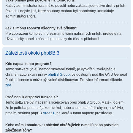
Jaké přílohy jsou povolené na tomto fóru?
Každý administrátor fóra může povolit nebo zakázat jednotlivé druhy příloh.
Pokud si nejste jisti, které soubory mohou být nahrávány, kontaktuje
administrátora fóra.
Jak si mohu zobrazit všechny své přílohy?
Pro zobrazení kompletního seznamu vámi nahraných příloh, přejděte na
Uživatelský panel a následujte odkazy do části s přílohami.
Záležitosti okolo phpBB 3
Kdo napsal tento program?
Tento software (v její nemodifikované formě) je vytvořen, zveřejněn a
chráněn autorskými právy
phpBB Group
. Je dostupný pod the GNU General
Public Licence a může být volně distribuován. Pro více informací klikněte
zde
.
Proč není k dispozici funkce X?
Tento software byl napsán a licencován přes phpBB Group. Máte-li dojem,
že je potřeba přidat nějakou funkci, nebo chcete nahlásit chybu, navštivte,
prosím, stránku phpBB
Area51
, na které k tomu najdete prostředky.
Koho mám kontaktovat ohledně obtěžujících e-mailů nebo právních
záležitostí fóra?