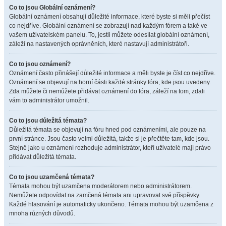
Co to jsou Globální oznámení?
Globální oznámení obsahují důležité informace, které byste si měli přečíst
co nejdříve. Globální oznámení se zobrazují nad každým fórem a také ve
vašem uživatelském panelu. To, jestli můžete odesílat globální oznámení,
záleží na nastavených oprávněních, které nastavují administrátoři.
Co to jsou oznámení?
Oznámení často přinášejí důležité informace a měli byste je číst co nejdříve.
Oznámení se objevují na horní části každé stránky fóra, kde jsou uvedeny.
Zda můžete či nemůžete přidávat oznámení do fóra, záleží na tom, zdali
vám to administrátor umožnil.
Co to jsou důležitá témata?
Důležitá témata se objevují na fóru hned pod oznámeními, ale pouze na
první stránce. Jsou často velmi důležitá, takže si je přečtěte tam, kde jsou.
Stejně jako u oznámení rozhoduje administrátor, kteří uživatelé mají právo
přidávat důležitá témata.
Co to jsou uzamčená témata?
Témata mohou být uzamčena moderátorem nebo administrátorem.
Nemůžete odpovídat na zamčená témata ani upravovat své příspěvky.
Každé hlasování je automaticky ukončeno. Témata mohou být uzamčena z
mnoha různých důvodů.