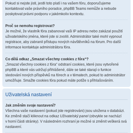
Pokud si nejste jisti, jestli toto platí i na vašem fóru, doporučujeme
kontaktovat vaše právního poradce, phpBB Teams nemůže a nebude
poskytovat právni podporu v jakémkoliv kontextu.
Proč se nemohu registrovat?
Je možné, že vlastník fóra zabanoval vaši IP adresu nebo zakázal použití
uživatelského jména, které jste si zvolili. Administrátor také mohl vypnout
registrace, aby zabranil přístupu nových návštěvníků na fórum. Pro další
informace kontaktuje administrátora fóra.
Co dělá odkaz „Smazat všechny cookies z fóra“?
„Smazat všechny cookies z fóra“ odstraní cookies, které jsou vytvořené
phpBB a které vás udržují přihlášené, dále se také starají o funkce
sledování nových příspěvků na fórech a v tématech, pokud to administrátor
umožňuje. Smažte cookies fóra pokud máte potíže s přihlašováním.
Uživatelská nastavení
Jak změním svoje nastavení?
Všechna vaše nastavení (pokud jste registrováni) jsou uložena v databázi.
Ke změně stačí kliknout na odkaz
Uživatelský panel
(obvykle se nachází
v horní části stránky). V následném rozhraní je možné si změnit veškerá svá
nastavení.