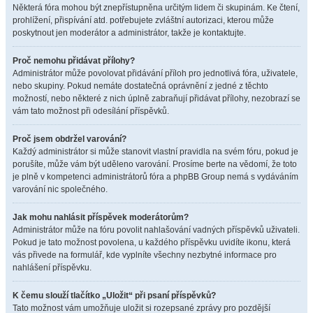
Některá fóra mohou být znepřístupněna určitým lidem či skupinám. Ke čtení,
prohlížení, přispívání atd. potřebujete zvláštní autorizaci, kterou může
poskytnout jen moderátor a administrátor, takže je kontaktujte.
Proč nemohu přidávat přílohy?
Administrátor může povolovat přidávání příloh pro jednotlivá fóra, uživatele,
nebo skupiny. Pokud nemáte dostatečná oprávnění z jedné z těchto
možností, nebo některé z nich úplně zabraňují přidávat přílohy, nezobrazí se
vám tato možnost při odesílání příspěvků.
Proč jsem obdržel varování?
Každý administrátor si může stanovit vlastní pravidla na svém fóru, pokud je
porušíte, může vám být uděleno varování. Prosíme berte na vědomí, že toto
je plně v kompetenci administrátorů fóra a phpBB Group nemá s vydáváním
varování nic společného.
Jak mohu nahlásit příspěvek moderátorům?
Administrátor může na fóru povolit nahlašování vadných příspěvků uživateli.
Pokud je tato možnost povolena, u každého příspěvku uvidíte ikonu, která
vás přivede na formulář, kde vyplníte všechny nezbytné informace pro
nahlášení příspěvku.
K čemu slouží tlačítko „Uložit“ při psaní příspěvků?
Tato možnost vám umožňuje uložit si rozepsané zprávy pro pozdější