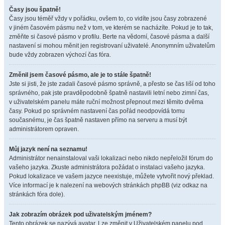
Časy jsou špatně!
Časy jsou téměř vždy v pořádku, ovšem to, co vidíte jsou časy zobrazené
v jiném časovém pásmu než v tom, ve kterém se nacházíte. Pokud je to tak,
změňte si časové pásmo v profilu. Berte na vědomí, časové pásma a další
nastavení si mohou měnit jen registrovaní uživatelé. Anonymním uživatelům
bude vždy zobrazen výchozí čas fóra.
Změnil jsem časové pásmo, ale je to stále špatně!
Jste si jisti, že jste zadali časové pásmo správně, a přesto se čas liší od toho
správného, pak jste pravděpodobně špatně nastavili letní nebo zimní čas,
v uživatelském panelu máte ruční možnost přepnout mezi těmito dvěma
časy. Pokud po správném nastavení čas pořád neodpovídá tomu
současnému, je čas špatně nastaven přímo na serveru a musí být
administrátorem opraven.
Můj jazyk není na seznamu!
Administrátor nenainstaloval vaši lokalizaci nebo nikdo nepřeložil fórum do
vašeho jazyka. Zkuste administrátora požádat o instalaci vašeho jazyka.
Pokud lokalizace ve vašem jazyce neexistuje, můžete vytvořit nový překlad.
Více informací je k nalezení na webových stránkách phpBB (viz odkaz na
stránkách fóra dole).
Jak zobrazím obrázek pod uživatelským jménem?
Tento obrázek se nazývá avatar. Lze změnit v Uživatelském panelu pod