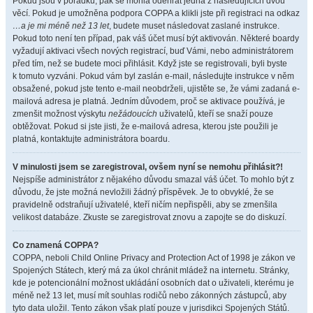
Pokud jsou v pořádku, pak se mohla odehrát jedna z následujících dvou
věcí. Pokud je umožněna podpora COPPA a klikli jste při registraci na odkaz
…a je mi méně než 13 let
, budete muset následovat zaslané instrukce.
Pokud toto není ten případ, pak váš účet musí být aktivován. Některé boardy
vyžadují aktivaci všech nových registrací, buď Vámi, nebo administrátorem
před tím, než se budete moci přihlásit. Když jste se registrovali, byli byste
k tomuto vyzváni. Pokud vám byl zaslán e-mail, následujte instrukce v něm
obsažené, pokud jste tento e-mail neobdrželi, ujistěte se, že vámi zadaná e-
mailová adresa je platná. Jedním důvodem, proč se aktivace používá, je
zmenšit možnost výskytu
nežádoucích
uživatelů, kteří se snaží pouze
obtěžovat. Pokud si jste jisti, že e-mailová adresa, kterou jste použili je
platná, kontaktujte administrátora boardu.
V minulosti jsem se zaregistroval, ovšem nyní se nemohu přihlásit?!
Nejspíše administrátor z nějakého důvodu smazal váš účet. To mohlo být z
důvodu, že jste možná nevložili žádný příspěvek. Je to obvyklé, že se
pravidelně odstraňují uživatelé, kteří ničím nepřispěli, aby se zmenšila
velikost databáze. Zkuste se zaregistrovat znovu a zapojte se do diskuzí.
Co znamená COPPA?
COPPA, neboli Child Online Privacy and Protection Act of 1998 je zákon ve
Spojených Státech, který má za úkol chránit mládež na internetu. Stránky,
kde je potencionální možnost ukládání osobních dat o uživateli, kterému je
méně než 13 let, musí mít souhlas rodičů nebo zákonných zástupců, aby
tyto data uložil. Tento zákon však platí pouze v jurisdikci Spojených Států.