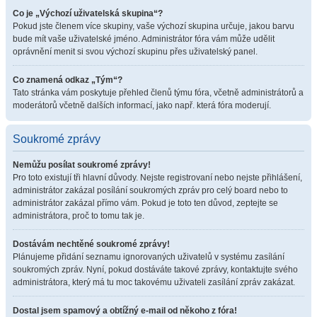
Co je „Výchozí uživatelská skupina“?
Pokud jste členem více skupiny, vaše výchozí skupina určuje, jakou barvu
bude mít vaše uživatelské jméno. Administrátor fóra vám může udělit
oprávnění menit si svou výchozí skupinu přes uživatelský panel.
Co znamená odkaz „Tým“?
Tato stránka vám poskytuje přehled členů týmu fóra, včetně administrátorů a
moderátorů včetně dalších informací, jako např. která fóra moderují.
Soukromé zprávy
Nemůžu posílat soukromé zprávy!
Pro toto existují tři hlavní důvody. Nejste registrovaní nebo nejste přihlášení,
administrátor zakázal posílání soukromých zpráv pro celý board nebo to
administrátor zakázal přímo vám. Pokud je toto ten důvod, zeptejte se
administrátora, proč to tomu tak je.
Dostávám nechtěné soukromé zprávy!
Plánujeme přidání seznamu ignorovaných uživatelů v systému zasílání
soukromých zpráv. Nyní, pokud dostáváte takové zprávy, kontaktujte svého
administrátora, který má tu moc takovému uživateli zasílání zpráv zakázat.
Dostal jsem spamový a obtížný e-mail od někoho z fóra!