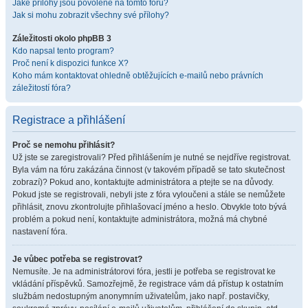
Jaké přílohy jsou povolené na tomto fóru?
Jak si mohu zobrazit všechny své přílohy?
Záležitosti okolo phpBB 3
Kdo napsal tento program?
Proč není k dispozici funkce X?
Koho mám kontaktovat ohledně obtěžujících e-mailů nebo právních
záležitostí fóra?
Registrace a přihlášení
Proč se nemohu přihlásit?
Už jste se zaregistrovali? Před přihlášením je nutné se nejdříve registrovat.
Byla vám na fóru zakázána činnost (v takovém případě se tato skutečnost
zobrazí)? Pokud ano, kontaktujte administrátora a ptejte se na důvody.
Pokud jste se registrovali, nebyli jste z fóra vyloučeni a stále se nemůžete
přihlásit, znovu zkontrolujte přihlašovací jméno a heslo. Obvykle toto bývá
problém a pokud není, kontaktujte administrátora, možná má chybné
nastavení fóra.
Je vůbec potřeba se registrovat?
Nemusíte. Je na administrátorovi fóra, jestli je potřeba se registrovat ke
vkládání příspěvků. Samozřejmě, že registrace vám dá přístup k ostatním
službám nedostupným anonymním uživatelům, jako např. postavičky,