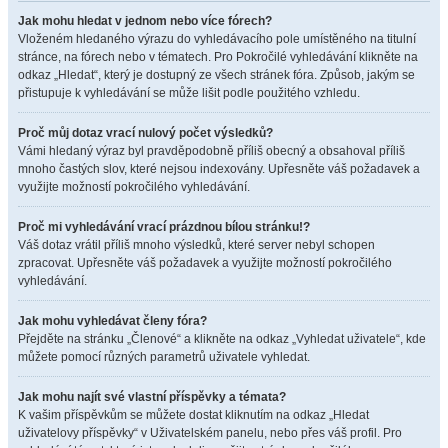
Jak mohu hledat v jednom nebo více fórech?
Vloženém hledaného výrazu do vyhledávacího pole umístěného na titulní
stránce, na fórech nebo v tématech. Pro Pokročilé vyhledávání klikněte na
odkaz „Hledat“, který je dostupný ze všech stránek fóra. Způsob, jakým se
přistupuje k vyhledávání se může lišit podle použitého vzhledu.
Proč můj dotaz vrací nulový počet výsledků?
Vámi hledaný výraz byl pravděpodobně příliš obecný a obsahoval příliš
mnoho častých slov, které nejsou indexovány. Upřesněte váš požadavek a
využijte možností pokročilého vyhledávání.
Proč mi vyhledávání vrací prázdnou bílou stránku!?
Váš dotaz vrátil příliš mnoho výsledků, které server nebyl schopen
zpracovat. Upřesněte váš požadavek a využijte možností pokročilého
vyhledávání.
Jak mohu vyhledávat členy fóra?
Přejděte na stránku „Členové“ a klikněte na odkaz „Vyhledat uživatele“, kde
můžete pomocí různých parametrů uživatele vyhledat.
Jak mohu najít své vlastní příspěvky a témata?
K vašim příspěvkům se můžete dostat kliknutím na odkaz „Hledat
uživatelovy příspěvky“ v Uživatelském panelu, nebo přes váš profil. Pro