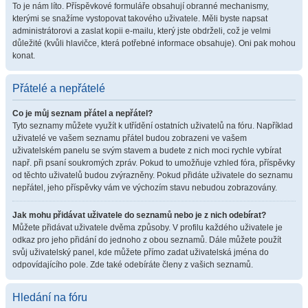
To je nám líto. Příspěvkové formuláře obsahují obranné mechanismy,
kterými se snažíme vystopovat takového uživatele. Měli byste napsat
administrátorovi a zaslat kopii e-mailu, který jste obdrželi, což je velmi
důležité (kvůli hlavičce, která potřebné informace obsahuje). Oni pak mohou
konat.
Přátelé a nepřátelé
Co je můj seznam přátel a nepřátel?
Tyto seznamy můžete využít k utřídění ostatních uživatelů na fóru. Například
uživatelé ve vašem seznamu přátel budou zobrazeni ve vašem
uživatelském panelu se svým stavem a budete z nich moci rychle vybírat
např. při psaní soukromých zpráv. Pokud to umožňuje vzhled fóra, příspěvky
od těchto uživatelů budou zvýrazněny. Pokud přidáte uživatele do seznamu
nepřátel, jeho příspěvky vám ve výchozím stavu nebudou zobrazovány.
Jak mohu přidávat uživatele do seznamů nebo je z nich odebírat?
Můžete přidávat uživatele dvěma způsoby. V profilu každého uživatele je
odkaz pro jeho přidání do jednoho z obou seznamů. Dále můžete použít
svůj uživatelský panel, kde můžete přímo zadat uživatelská jména do
odpovídajícího pole. Zde také odebíráte členy z vašich seznamů.
Hledání na fóru