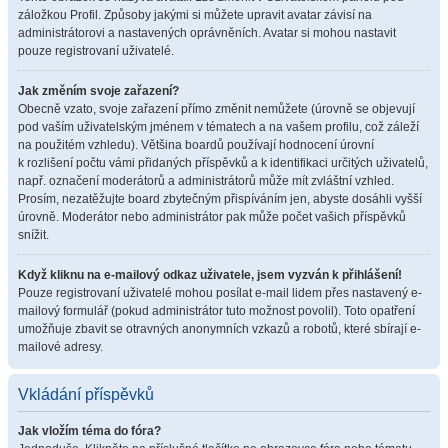
záložkou Profil. Způsoby jakými si můžete upravit avatar závisí na
administrátorovi a nastavených oprávněních. Avatar si mohou nastavit
pouze registrovaní uživatelé.
Jak změním svoje zařazení?
Obecně vzato, svoje zařazení přímo změnit nemůžete (úrovně se objevují
pod vaším uživatelským jménem v tématech a na vašem profilu, což záleží
na použitém vzhledu). Většina boardů používají hodnocení úrovní
k rozlišení počtu vámi přidaných příspěvků a k identifikaci určitých uživatelů,
např. označení moderátorů a administrátorů může mít zvláštní vzhled.
Prosím, nezatěžujte board zbytečným přispíváním jen, abyste dosáhli vyšší
úrovně. Moderátor nebo administrátor pak může počet vašich příspěvků
snížit.
Když kliknu na e-mailový odkaz uživatele, jsem vyzván k přihlášení!
Pouze registrovaní uživatelé mohou posílat e-mail lidem přes nastavený e-
mailový formulář (pokud administrátor tuto možnost povolil). Toto opatření
umožňuje zbavit se otravných anonymních vzkazů a robotů, které sbírají e-
mailové adresy.
Vkládání příspěvků
Jak vložím téma do fóra?