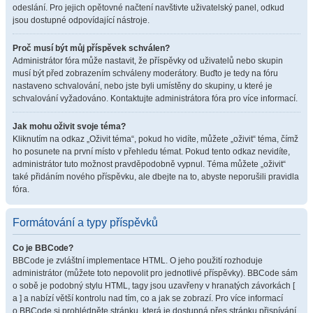
odeslání. Pro jejich opětovné načtení navštivte uživatelský panel, odkud
jsou dostupné odpovídající nástroje.
Proč musí být můj příspěvek schválen?
Administrátor fóra může nastavit, že příspěvky od uživatelů nebo skupin
musí být před zobrazením schváleny moderátory. Buďto je tedy na fóru
nastaveno schvalování, nebo jste byli umístěny do skupiny, u které je
schvalování vyžadováno. Kontaktujte administrátora fóra pro více informací.
Jak mohu oživit svoje téma?
Kliknutím na odkaz „Oživit téma“, pokud ho vidíte, můžete „oživit“ téma, čímž
ho posunete na první místo v přehledu témat. Pokud tento odkaz nevidíte,
administrátor tuto možnost pravděpodobně vypnul. Téma můžete „oživit“
také přidáním nového příspěvku, ale dbejte na to, abyste neporušili pravidla
fóra.
Formátování a typy příspěvků
Co je BBCode?
BBCode je zvláštní implementace HTML. O jeho použití rozhoduje
administrátor (můžete toto nepovolit pro jednotlivé příspěvky). BBCode sám
o sobě je podobný stylu HTML, tagy jsou uzavřeny v hranatých závorkách [
a ] a nabízí větší kontrolu nad tím, co a jak se zobrazí. Pro více informací
o BBCode si prohlédněte stránku, která je dostupná přes stránku přispívání.