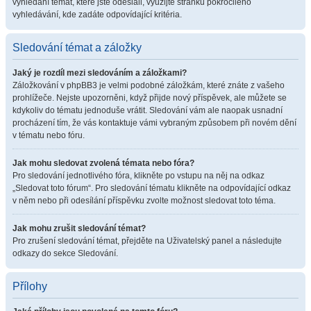
vyhledání témat, které jste odeslali, využijte stránku pokročilého
vyhledávání, kde zadáte odpovídající kritéria.
Sledování témat a záložky
Jaký je rozdíl mezi sledováním a záložkami?
Záložkování v phpBB3 je velmi podobné záložkám, které znáte z vašeho
prohlížeče. Nejste upozorněni, když přijde nový příspěvek, ale můžete se
kdykoliv do tématu jednoduše vrátit. Sledování vám ale naopak usnadní
procházení tím, že vás kontaktuje vámi vybraným způsobem při novém dění
v tématu nebo fóru.
Jak mohu sledovat zvolená témata nebo fóra?
Pro sledování jednotlivého fóra, klikněte po vstupu na něj na odkaz
„Sledovat toto fórum“. Pro sledování tématu klikněte na odpovídající odkaz
v něm nebo při odesílání příspěvku zvolte možnost sledovat toto téma.
Jak mohu zrušit sledování témat?
Pro zrušení sledování témat, přejděte na Uživatelský panel a následujte
odkazy do sekce Sledování.
Přílohy