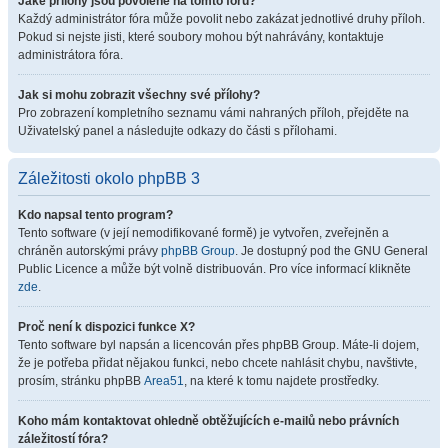
Jaké přílohy jsou povolené na tomto fóru?
Každý administrátor fóra může povolit nebo zakázat jednotlivé druhy příloh.
Pokud si nejste jisti, které soubory mohou být nahrávány, kontaktuje
administrátora fóra.
Jak si mohu zobrazit všechny své přílohy?
Pro zobrazení kompletního seznamu vámi nahraných příloh, přejděte na
Uživatelský panel a následujte odkazy do části s přílohami.
Záležitosti okolo phpBB 3
Kdo napsal tento program?
Tento software (v její nemodifikované formě) je vytvořen, zveřejněn a
chráněn autorskými právy
phpBB Group
. Je dostupný pod the GNU General
Public Licence a může být volně distribuován. Pro více informací klikněte
zde
.
Proč není k dispozici funkce X?
Tento software byl napsán a licencován přes phpBB Group. Máte-li dojem,
že je potřeba přidat nějakou funkci, nebo chcete nahlásit chybu, navštivte,
prosím, stránku phpBB
Area51
, na které k tomu najdete prostředky.
Koho mám kontaktovat ohledně obtěžujících e-mailů nebo právních
záležitostí fóra?