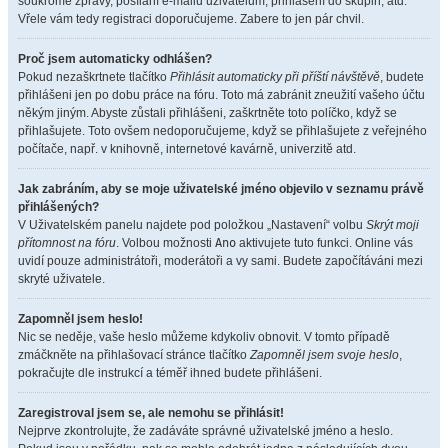
soukromé zprávy, posílání e-mailů uživatelům, přihlášení do skupin, atd.
Vřele vám tedy registraci doporučujeme. Zabere to jen pár chvil.
Proč jsem automaticky odhlášen?
Pokud nezaškrtnete tlačítko
Přihlásit automaticky při příští návštěvě
, budete
přihlášeni jen po dobu práce na fóru. Toto má zabránit zneužití vašeho účtu
někým jiným. Abyste zůstali přihlášeni, zaškrtněte toto políčko, když se
přihlašujete. Toto ovšem nedoporučujeme, když se přihlašujete z veřejného
počítače, např. v knihovně, internetové kavárně, univerzitě atd.
Jak zabráním, aby se moje uživatelské jméno objevilo v seznamu právě
přihlášených?
V Uživatelském panelu najdete pod položkou „Nastavení“ volbu
Skrýt moji
přítomnost na fóru
. Volbou možnosti
Ano
aktivujete tuto funkci. Online vás
uvidí pouze administrátoři, moderátoři a vy sami. Budete započítáváni mezi
skryté uživatele.
Zapomněl jsem heslo!
Nic se neděje, vaše heslo můžeme kdykoliv obnovit. V tomto případě
zmáčkněte na přihlašovací stránce tlačítko
Zapomněl jsem svoje heslo
,
pokračujte dle instrukcí a téměř ihned budete přihlášeni.
Zaregistroval jsem se, ale nemohu se přihlásit!
Nejprve zkontrolujte, že zadáváte správné uživatelské jméno a heslo.