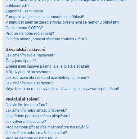
Jak zabráním, aby se moje uživatelské jméno objevilo v seznamu právě
přihlášených?
Zapomněl jsem heslo!
Zaregistroval jsem se, ale nemohu se přihlásit!
V minulosti jsem se zaregistroval, ovšem nyní se nemohu přihlásit?!
Co znamená COPPA?
Proč se nemohu registrovat?
Co dělá odkaz „Smazat všechny cookies z fóra“?
Uživatelská nastavení
Jak změním svoje nastavení?
Časy jsou špatně!
Změnil jsem časové pásmo, ale je to stále špatně!
Můj jazyk není na seznamu!
Jak zobrazím obrázek pod uživatelským jménem?
Jak změním svoje zařazení?
Když kliknu na e-mailový odkaz uživatele, jsem vyzván k přihlášení!
Vkládání příspěvků
Jak vložím téma do fóra?
Jak změním nebo smažu příspěvek?
Jak přidám podpis k mému příspěvku?
Jak vytvořím hlasování?
Proč nemohu přidat více možností pro hlasování?
Jak změním nebo smažu hlasování?
Proč se nemohu dostat k fóru?