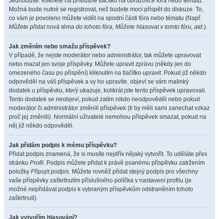
Jednoduše. Klikněte na příslušné tlačítko na obrazovce fóra nebo tématu.
Možná bude nutné se registrovat, než budete moci přispět do diskuze. To,
co vám je povoleno můžete vidět na spodní části fóra nebo tématu (Např.
Můžete přidat nová téma do tohoto fóra, Můžete hlasovat v tomto fóru, atd.
).
Jak změním nebo smažu příspěvek?
V případě, že nejste moderátor nebo administrátor, tak můžete upravovat
nebo mazat jen svoje příspěvky. Můžete upravit zprávu (někdy jen do
omezeného času po přispění) kliknutím na tlačítko
upravit
. Pokud již někdo
odpověděl na váš příspěvek a vy ho upravíte, objeví se vám malinký
dodatek u příspěvku, který ukazuje, kolikrát jste tento příspěvek upravovali.
Tento dodatek se neobjeví, pokud zatím nikdo neodpověděl nebo pokud
moderátor či administrátor změnili příspěvek (ti by měli sami zanechat vzkaz
proč jej změnili). Normální uživatelé nemohou příspěvek smazat, pokud na
něj již někdo odpověděl.
Jak přidám podpis k mému příspěvku?
Přidat podpis znamená, že si musíte nejdřív nějaký vytvořit. To uděláte přes
stránku
Profil
. Podpis můžete přidat k právě psanému příspěvku zatržením
položky
Připojit podpis
. Můžete rovněž přidat stejný podpis pro všechny
vaše příspěvky zaškrtnutím příslušného políčka v nastavení profilu (je
možné nepřidávat podpis k vybraným příspěvkům odstraněním tohoto
zaškrtnutí).
Jak vytvořím hlasování?