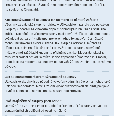
může být definován individuální přístup. To umožňuje administrátorům
snáze nastavit několik uživatelů jako moderátory fóra nebo jim dát přístup
na soukromé fórum, atd.
Kde jsou uživatelské skupiny a jak se mohu do některé zařadit?
Všechny uživatelské skupiny najdete v Uživatelském panelu pod položkou
Skupiny. Chcete-li se k některé připojit, pokračujte kliknutím na příslušné
tlačítko. Nicméně ne všechny skupiny mají otevřený přístup. Některé mohou
vyžadovat schválení k přístupu, některé mohou být uzavřené a některé
mohou mít dokonce skryté členství. Je-li skupina otevřená, můžete se
připojit kliknutím na příslušné tlačítko. Vyžaduje-li skupina schválení,
můžete o něj zažádat kliknutím na příslušné tlačítko. Moderátor skupiny
musí vaši žádost schválit a může se vás zeptat na důvod žádosti. Prosím,
nedotírejte na moderátora skupiny, pokud vaši žádost zamítne; bude mít své
důvody.
Jak se stanu moderátorem uživatelské skupiny?
Uživatelské skupiny jsou původně vytvořeny administrátorem a mohou také
ustanovit moderátora. Máte-li zájem vytvořit uživatelskou skupinu, pak jako
prvního kontaktujte administrátora soukromou zprávou.
Proč mají některé skupiny jinou barvu?
Je možné, aby administrátor fóra přidělil členům určité skupiny barvu, pro
usnadnění jejich odlišení od ostatních členů.