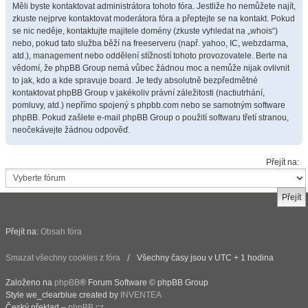
Měli byste kontaktovat administrátora tohoto fóra. Jestliže ho nemůžete najít,
zkuste nejprve kontaktovat moderátora fóra a přeptejte se na kontakt. Pokud
se nic neděje, kontaktujte majitele domény (zkuste vyhledat na „whois“)
nebo, pokud tato služba běží na freeserveru (např. yahoo, IC, webzdarma,
atd.), management nebo oddělení stížností tohoto provozovatele. Berte na
vědomí, že phpBB Group nemá vůbec žádnou moc a nemůže nijak ovlivnit
to jak, kdo a kde spravuje board. Je tedy absolutně bezpředmětné
kontaktovat phpBB Group v jakékoliv právní záležitosti (nactiutrhání,
pomluvy, atd.) nepřímo spojený s phpbb.com nebo se samotným software
phpBB. Pokud zašlete e-mail phpBB Group o použití softwaru třetí stranou,
neočekávejte žádnou odpověď.
Přejít na:
Přejít na:
Obsah fóra
Smazat všechny cookies z fóra
Všechny časy jsou v UTC + 1 hodina
Založeno na
phpBB
® Forum Software © phpBB Group
Style we_clearblue created by
INVENTEA
Český překlad –
phpBB.cz