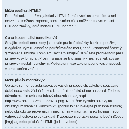
Můžu používat HTML?
Bohužel nelze používat jakékoliv HTML formátování na tomto fóru a ani
nelze tuto možnost zapnout, administrátor však může definovat vlastní
BBCode značky, které mohou HTML nahradit.
Co to jsou smajlíci (emotikony)?
Smajlíci, neboli emotikony jsou malé grafické obrázky, které se používají
k vyjádření výrazu emocí za použití malého kódu, např. :) znamená šťastný,
:( znamená smutný. Kompletní seznam smajlíků si můžete prohlédnout přes
příspěvkový formulář. Prosím, snažte se tyto smajlíky nezneužívat, aby se
příspěvek nestal nečitelným. Moderátor může také případně váš příspěvek
v tomto směru změnit.
Mohu přidávat obrázky?
Obrázky se mohou zobrazovat ve vašich příspěvcích, ačkoliv v současné
době neexistuje žádná funkce k nahrání obrázků přímo na board. Z tohoto
důvodu musíte uvést na takový obrázek odkaz, např.
http://www.priklad.cz/muj-obrazek.png. Nemůžete vytvářet odkazy na
obrázky umístěné na vlastním PC (pokud to není veřejně přístupná stanice)
nebo obrázky za prověřujícími mechanismy, např. schránky hotmail nebo
yahoo, zaheslované odkazy, atd. K zobrazení obrázku použijte buď BBCode
[img] tag nebo příslušné HTML (je-li povoleno).