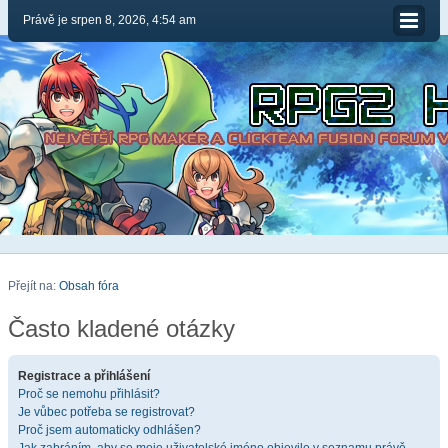
Právě je srpen 8, 2026, 4:54 am
Přejít na:
Obsah fóra
Často kladené otázky
Registrace a přihlášení
Proč se nemohu přihlásit?
Je vůbec potřeba se registrovat?
Proč jsem automaticky odhlášen?