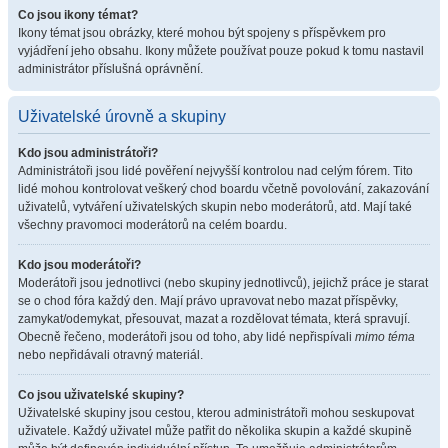
Co jsou ikony témat?
Ikony témat jsou obrázky, které mohou být spojeny s příspěvkem pro
vyjádření jeho obsahu. Ikony můžete používat pouze pokud k tomu nastavil
administrátor příslušná oprávnění.
Uživatelské úrovně a skupiny
Kdo jsou administrátoři?
Administrátoři jsou lidé pověření nejvyšší kontrolou nad celým fórem. Tito
lidé mohou kontrolovat veškerý chod boardu včetně povolování, zakazování
uživatelů, vytváření uživatelských skupin nebo moderátorů, atd. Mají také
všechny pravomoci moderátorů na celém boardu.
Kdo jsou moderátoři?
Moderátoři jsou jednotlivci (nebo skupiny jednotlivců), jejichž práce je starat
se o chod fóra každý den. Mají právo upravovat nebo mazat příspěvky,
zamykat/odemykat, přesouvat, mazat a rozdělovat témata, která spravují.
Obecně řečeno, moderátoři jsou od toho, aby lidé nepřispívali
mimo téma
nebo nepřidávali otravný materiál.
Co jsou uživatelské skupiny?
Uživatelské skupiny jsou cestou, kterou administrátoři mohou seskupovat
uživatele. Každý uživatel může patřit do několika skupin a každé skupině