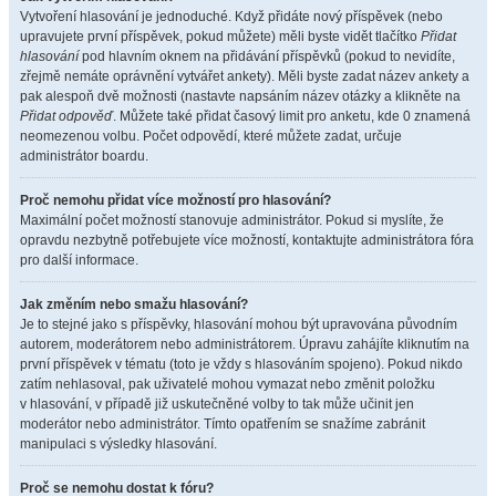
Vytvoření hlasování je jednoduché. Když přidáte nový příspěvek (nebo
upravujete první příspěvek, pokud můžete) měli byste vidět tlačítko
Přidat
hlasování
pod hlavním oknem na přidávání příspěvků (pokud to nevidíte,
zřejmě nemáte oprávnění vytvářet ankety). Měli byste zadat název ankety a
pak alespoň dvě možnosti (nastavte napsáním název otázky a klikněte na
Přidat odpověď
. Můžete také přidat časový limit pro anketu, kde 0 znamená
neomezenou volbu. Počet odpovědí, které můžete zadat, určuje
administrátor boardu.
Proč nemohu přidat více možností pro hlasování?
Maximální počet možností stanovuje administrátor. Pokud si myslíte, že
opravdu nezbytně potřebujete více možností, kontaktujte administrátora fóra
pro další informace.
Jak změním nebo smažu hlasování?
Je to stejné jako s příspěvky, hlasování mohou být upravována původním
autorem, moderátorem nebo administrátorem. Úpravu zahájíte kliknutím na
první příspěvek v tématu (toto je vždy s hlasováním spojeno). Pokud nikdo
zatím nehlasoval, pak uživatelé mohou vymazat nebo změnit položku
v hlasování, v případě již uskutečněné volby to tak může učinit jen
moderátor nebo administrátor. Tímto opatřením se snažíme zabránit
manipulaci s výsledky hlasování.
Proč se nemohu dostat k fóru?