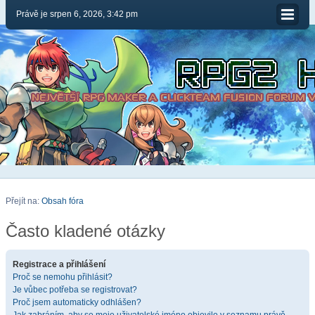
Právě je srpen 6, 2026, 3:42 pm
Přejít na:
Obsah fóra
Často kladené otázky
Registrace a přihlášení
Proč se nemohu přihlásit?
Je vůbec potřeba se registrovat?
Proč jsem automaticky odhlášen?