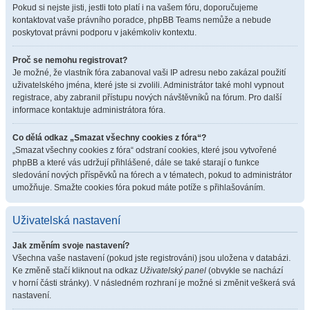
Pokud si nejste jisti, jestli toto platí i na vašem fóru, doporučujeme
kontaktovat vaše právního poradce, phpBB Teams nemůže a nebude
poskytovat právni podporu v jakémkoliv kontextu.
Proč se nemohu registrovat?
Je možné, že vlastník fóra zabanoval vaši IP adresu nebo zakázal použití
uživatelského jména, které jste si zvolili. Administrátor také mohl vypnout
registrace, aby zabranil přístupu nových návštěvníků na fórum. Pro další
informace kontaktuje administrátora fóra.
Co dělá odkaz „Smazat všechny cookies z fóra“?
„Smazat všechny cookies z fóra“ odstraní cookies, které jsou vytvořené
phpBB a které vás udržují přihlášené, dále se také starají o funkce
sledování nových příspěvků na fórech a v tématech, pokud to administrátor
umožňuje. Smažte cookies fóra pokud máte potíže s přihlašováním.
Uživatelská nastavení
Jak změním svoje nastavení?
Všechna vaše nastavení (pokud jste registrováni) jsou uložena v databázi.
Ke změně stačí kliknout na odkaz
Uživatelský panel
(obvykle se nachází
v horní části stránky). V následném rozhraní je možné si změnit veškerá svá
nastavení.