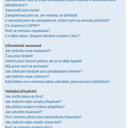
Jak zabráním, aby se moje uživatelské jméno objevilo v seznamu právě
přihlášených?
Zapomněl jsem heslo!
Zaregistroval jsem se, ale nemohu se přihlásit!
V minulosti jsem se zaregistroval, ovšem nyní se nemohu přihlásit?!
Co znamená COPPA?
Proč se nemohu registrovat?
Co dělá odkaz „Smazat všechny cookies z fóra“?
Uživatelská nastavení
Jak změním svoje nastavení?
Časy jsou špatně!
Změnil jsem časové pásmo, ale je to stále špatně!
Můj jazyk není na seznamu!
Jak zobrazím obrázek pod uživatelským jménem?
Jak změním svoje zařazení?
Když kliknu na e-mailový odkaz uživatele, jsem vyzván k přihlášení!
Vkládání příspěvků
Jak vložím téma do fóra?
Jak změním nebo smažu příspěvek?
Jak přidám podpis k mému příspěvku?
Jak vytvořím hlasování?
Proč nemohu přidat více možností pro hlasování?
Jak změním nebo smažu hlasování?
Proč se nemohu dostat k fóru?