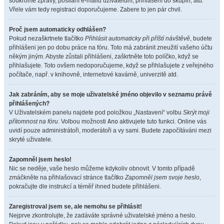
soukromé zprávy, posílání e-mailů uživatelům, přihlášení do skupin, atd.
Vřele vám tedy registraci doporučujeme. Zabere to jen pár chvil.
Proč jsem automaticky odhlášen?
Pokud nezaškrtnete tlačítko
Přihlásit automaticky při příští návštěvě
, budete
přihlášeni jen po dobu práce na fóru. Toto má zabránit zneužití vašeho účtu
někým jiným. Abyste zůstali přihlášeni, zaškrtněte toto políčko, když se
přihlašujete. Toto ovšem nedoporučujeme, když se přihlašujete z veřejného
počítače, např. v knihovně, internetové kavárně, univerzitě atd.
Jak zabráním, aby se moje uživatelské jméno objevilo v seznamu právě
přihlášených?
V Uživatelském panelu najdete pod položkou „Nastavení“ volbu
Skrýt moji
přítomnost na fóru
. Volbou možnosti
Ano
aktivujete tuto funkci. Online vás
uvidí pouze administrátoři, moderátoři a vy sami. Budete započítáváni mezi
skryté uživatele.
Zapomněl jsem heslo!
Nic se neděje, vaše heslo můžeme kdykoliv obnovit. V tomto případě
zmáčkněte na přihlašovací stránce tlačítko
Zapomněl jsem svoje heslo
,
pokračujte dle instrukcí a téměř ihned budete přihlášeni.
Zaregistroval jsem se, ale nemohu se přihlásit!
Nejprve zkontrolujte, že zadáváte správné uživatelské jméno a heslo.