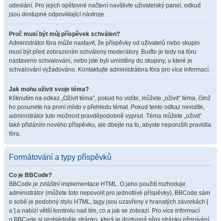
odeslání. Pro jejich opětovné načtení navštivte uživatelský panel, odkud
jsou dostupné odpovídající nástroje.
Proč musí být můj příspěvek schválen?
Administrátor fóra může nastavit, že příspěvky od uživatelů nebo skupin
musí být před zobrazením schváleny moderátory. Buďto je tedy na fóru
nastaveno schvalování, nebo jste byli umístěny do skupiny, u které je
schvalování vyžadováno. Kontaktujte administrátora fóra pro více informací.
Jak mohu oživit svoje téma?
Kliknutím na odkaz „Oživit téma“, pokud ho vidíte, můžete „oživit“ téma, čímž
ho posunete na první místo v přehledu témat. Pokud tento odkaz nevidíte,
administrátor tuto možnost pravděpodobně vypnul. Téma můžete „oživit“
také přidáním nového příspěvku, ale dbejte na to, abyste neporušili pravidla
fóra.
Formátování a typy příspěvků
Co je BBCode?
BBCode je zvláštní implementace HTML. O jeho použití rozhoduje
administrátor (můžete toto nepovolit pro jednotlivé příspěvky). BBCode sám
o sobě je podobný stylu HTML, tagy jsou uzavřeny v hranatých závorkách [
a ] a nabízí větší kontrolu nad tím, co a jak se zobrazí. Pro více informací
o BBCode si prohlédněte stránku, která je dostupná přes stránku přispívání.