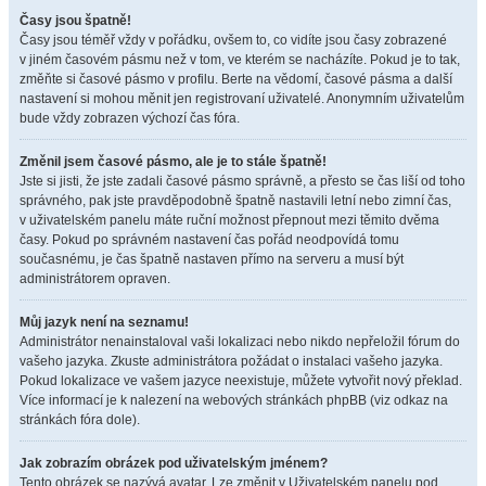
Časy jsou špatně!
Časy jsou téměř vždy v pořádku, ovšem to, co vidíte jsou časy zobrazené
v jiném časovém pásmu než v tom, ve kterém se nacházíte. Pokud je to tak,
změňte si časové pásmo v profilu. Berte na vědomí, časové pásma a další
nastavení si mohou měnit jen registrovaní uživatelé. Anonymním uživatelům
bude vždy zobrazen výchozí čas fóra.
Změnil jsem časové pásmo, ale je to stále špatně!
Jste si jisti, že jste zadali časové pásmo správně, a přesto se čas liší od toho
správného, pak jste pravděpodobně špatně nastavili letní nebo zimní čas,
v uživatelském panelu máte ruční možnost přepnout mezi těmito dvěma
časy. Pokud po správném nastavení čas pořád neodpovídá tomu
současnému, je čas špatně nastaven přímo na serveru a musí být
administrátorem opraven.
Můj jazyk není na seznamu!
Administrátor nenainstaloval vaši lokalizaci nebo nikdo nepřeložil fórum do
vašeho jazyka. Zkuste administrátora požádat o instalaci vašeho jazyka.
Pokud lokalizace ve vašem jazyce neexistuje, můžete vytvořit nový překlad.
Více informací je k nalezení na webových stránkách phpBB (viz odkaz na
stránkách fóra dole).
Jak zobrazím obrázek pod uživatelským jménem?
Tento obrázek se nazývá avatar. Lze změnit v Uživatelském panelu pod