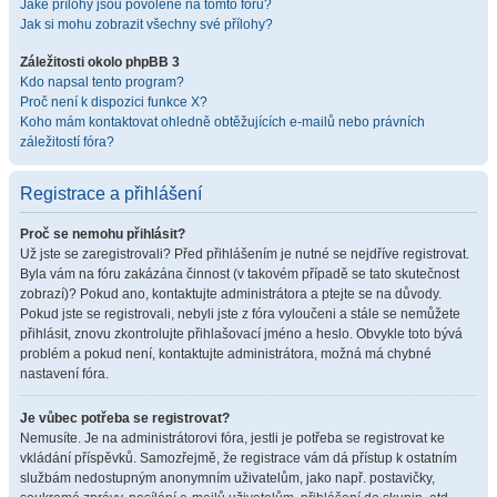
Jaké přílohy jsou povolené na tomto fóru?
Jak si mohu zobrazit všechny své přílohy?
Záležitosti okolo phpBB 3
Kdo napsal tento program?
Proč není k dispozici funkce X?
Koho mám kontaktovat ohledně obtěžujících e-mailů nebo právních
záležitostí fóra?
Registrace a přihlášení
Proč se nemohu přihlásit?
Už jste se zaregistrovali? Před přihlášením je nutné se nejdříve registrovat.
Byla vám na fóru zakázána činnost (v takovém případě se tato skutečnost
zobrazí)? Pokud ano, kontaktujte administrátora a ptejte se na důvody.
Pokud jste se registrovali, nebyli jste z fóra vyloučeni a stále se nemůžete
přihlásit, znovu zkontrolujte přihlašovací jméno a heslo. Obvykle toto bývá
problém a pokud není, kontaktujte administrátora, možná má chybné
nastavení fóra.
Je vůbec potřeba se registrovat?
Nemusíte. Je na administrátorovi fóra, jestli je potřeba se registrovat ke
vkládání příspěvků. Samozřejmě, že registrace vám dá přístup k ostatním
službám nedostupným anonymním uživatelům, jako např. postavičky,