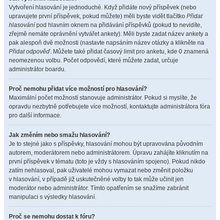
Vytvoření hlasování je jednoduché. Když přidáte nový příspěvek (nebo
upravujete první příspěvek, pokud můžete) měli byste vidět tlačítko
Přidat
hlasování
pod hlavním oknem na přidávání příspěvků (pokud to nevidíte,
zřejmě nemáte oprávnění vytvářet ankety). Měli byste zadat název ankety a
pak alespoň dvě možnosti (nastavte napsáním název otázky a klikněte na
Přidat odpověď
. Můžete také přidat časový limit pro anketu, kde 0 znamená
neomezenou volbu. Počet odpovědí, které můžete zadat, určuje
administrátor boardu.
Proč nemohu přidat více možností pro hlasování?
Maximální počet možností stanovuje administrátor. Pokud si myslíte, že
opravdu nezbytně potřebujete více možností, kontaktujte administrátora fóra
pro další informace.
Jak změním nebo smažu hlasování?
Je to stejné jako s příspěvky, hlasování mohou být upravována původním
autorem, moderátorem nebo administrátorem. Úpravu zahájíte kliknutím na
první příspěvek v tématu (toto je vždy s hlasováním spojeno). Pokud nikdo
zatím nehlasoval, pak uživatelé mohou vymazat nebo změnit položku
v hlasování, v případě již uskutečněné volby to tak může učinit jen
moderátor nebo administrátor. Tímto opatřením se snažíme zabránit
manipulaci s výsledky hlasování.
Proč se nemohu dostat k fóru?