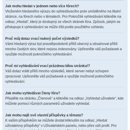
Jak mohu hledat v jednom nebo více fórech?
Vloženém hledaného výrazu do vyhledávacího pole umístěného na titulní
stránce, na fórech nebo v tématech. Pro Pokročilé vyhledávání klikněte na
odkaz „Hledat“, který je dostupný ze všech stránek fóra. Způsob, jakým se
přistupuje k vyhledávání se může lišit podle použitého vzhledu.
Proč můj dotaz vrací nulový počet výsledků?
Vámi hledaný výraz byl pravděpodobně příliš obecný a obsahoval příliš
mnoho častých slov, které nejsou indexovány. Upřesněte váš požadavek a
využijte možností pokročilého vyhledávání.
Proč mi vyhledávání vrací prázdnou bílou stránku!?
Váš dotaz vrátil příliš mnoho výsledků, které server nebyl schopen
zpracovat. Upřesněte váš požadavek a využijte možností pokročilého
vyhledávání.
Jak mohu vyhledávat členy fóra?
Přejděte na stránku „Členové“ a klikněte na odkaz „Vyhledat uživatele“, kde
můžete pomocí různých parametrů uživatele vyhledat.
Jak mohu najít své vlastní příspěvky a témata?
K vašim příspěvkům se můžete dostat kliknutím na odkaz „Hledat
uživatelovy příspěvky“ v Uživatelském panelu, nebo přes váš profil. Pro