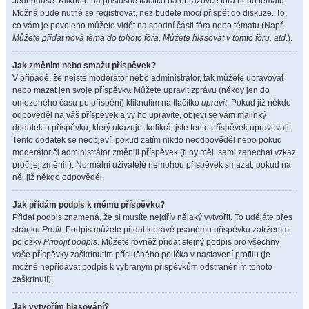
Jednoduše. Klikněte na příslušné tlačítko na obrazovce fóra nebo tématu.
Možná bude nutné se registrovat, než budete moci přispět do diskuze. To,
co vám je povoleno můžete vidět na spodní části fóra nebo tématu (Např.
Můžete přidat nová téma do tohoto fóra, Můžete hlasovat v tomto fóru, atd.
).
Jak změním nebo smažu příspěvek?
V případě, že nejste moderátor nebo administrátor, tak můžete upravovat
nebo mazat jen svoje příspěvky. Můžete upravit zprávu (někdy jen do
omezeného času po přispění) kliknutím na tlačítko
upravit
. Pokud již někdo
odpověděl na váš příspěvek a vy ho upravíte, objeví se vám malinký
dodatek u příspěvku, který ukazuje, kolikrát jste tento příspěvek upravovali.
Tento dodatek se neobjeví, pokud zatím nikdo neodpověděl nebo pokud
moderátor či administrátor změnili příspěvek (ti by měli sami zanechat vzkaz
proč jej změnili). Normální uživatelé nemohou příspěvek smazat, pokud na
něj již někdo odpověděl.
Jak přidám podpis k mému příspěvku?
Přidat podpis znamená, že si musíte nejdřív nějaký vytvořit. To uděláte přes
stránku
Profil
. Podpis můžete přidat k právě psanému příspěvku zatržením
položky
Připojit podpis
. Můžete rovněž přidat stejný podpis pro všechny
vaše příspěvky zaškrtnutím příslušného políčka v nastavení profilu (je
možné nepřidávat podpis k vybraným příspěvkům odstraněním tohoto
zaškrtnutí).
Jak vytvořím hlasování?