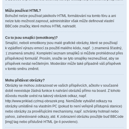
Můžu používat HTML?
Bohužel nelze používat jakékoliv HTML formátování na tomto fóru a ani
nelze tuto možnost zapnout, administrátor však může definovat vlastní
BBCode značky, které mohou HTML nahradit.
Co to jsou smajlíci (emotikony)?
Smajlíci, neboli emotikony jsou malé grafické obrázky, které se používají
k vyjádření výrazu emocí za použití malého kódu, např. :) znamená šťastný,
:( znamená smutný. Kompletní seznam smajlíků si můžete prohlédnout přes
příspěvkový formulář. Prosím, snažte se tyto smajlíky nezneužívat, aby se
příspěvek nestal nečitelným. Moderátor může také případně váš příspěvek
v tomto směru změnit.
Mohu přidávat obrázky?
Obrázky se mohou zobrazovat ve vašich příspěvcích, ačkoliv v současné
době neexistuje žádná funkce k nahrání obrázků přímo na board. Z tohoto
důvodu musíte uvést na takový obrázek odkaz, např.
http://www.priklad.cz/muj-obrazek.png. Nemůžete vytvářet odkazy na
obrázky umístěné na vlastním PC (pokud to není veřejně přístupná stanice)
nebo obrázky za prověřujícími mechanismy, např. schránky hotmail nebo
yahoo, zaheslované odkazy, atd. K zobrazení obrázku použijte buď BBCode
[img] tag nebo příslušné HTML (je-li povoleno).