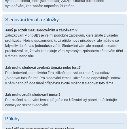
vyhledání témat, které jste odeslali, využijte stránku pokročilého
vyhledávání, kde zadáte odpovídající kritéria.
Sledování témat a záložky
Jaký je rozdíl mezi sledováním a záložkami?
Záložkování v phpBB3 je velmi podobné záložkám, které znáte z vašeho
prohlížeče. Nejste upozorněni, když přijde nový příspěvek, ale můžete se
kdykoliv do tématu jednoduše vrátit. Sledování vám ale naopak usnadní
procházení tím, že vás kontaktuje vámi vybraným způsobem při novém dění
v tématu nebo fóru.
Jak mohu sledovat zvolená témata nebo fóra?
Pro sledování jednotlivého fóra, klikněte po vstupu na něj na odkaz
„Sledovat toto fórum“. Pro sledování tématu klikněte na odpovídající odkaz
v něm nebo při odesílání příspěvku zvolte možnost sledovat toto téma.
Jak mohu zrušit sledování témat?
Pro zrušení sledování témat, přejděte na Uživatelský panel a následujte
odkazy do sekce Sledování.
Přílohy