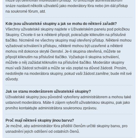
může být definován individuální přístup. To umožňuje administrátorům
snáze nastavit několik uživatelů jako moderátory fóra nebo jim dát přístup
na soukromé fórum, atd.
Kde jsou uživatelské skupiny a jak se mohu do některé zařadit?
Všechny uživatelské skupiny najdete v Uživatelském panelu pod položkou
Skupiny. Chcete-li se k některé připojit, pokračujte kliknutím na příslušné
tlačítko. Nicméně ne všechny skupiny mají otevřený přístup. Některé mohou
vyžadovat schválení k přístupu, některé mohou být uzavřené a některé
mohou mít dokonce skryté členství. Je-li skupina otevřená, můžete se
připojit kliknutím na příslušné tlačítko. Vyžaduje-li skupina schválení,
můžete o něj zažádat kliknutím na příslušné tlačítko. Moderátor skupiny
musí vaši žádost schválit a může se vás zeptat na důvod žádosti. Prosím,
nedotírejte na moderátora skupiny, pokud vaši žádost zamítne; bude mít své
důvody.
Jak se stanu moderátorem uživatelské skupiny?
Uživatelské skupiny jsou původně vytvořeny administrátorem a mohou také
ustanovit moderátora. Máte-li zájem vytvořit uživatelskou skupinu, pak jako
prvního kontaktujte administrátora soukromou zprávou.
Proč mají některé skupiny jinou barvu?
Je možné, aby administrátor fóra přidělil členům určité skupiny barvu, pro
usnadnění jejich odlišení od ostatních členů.