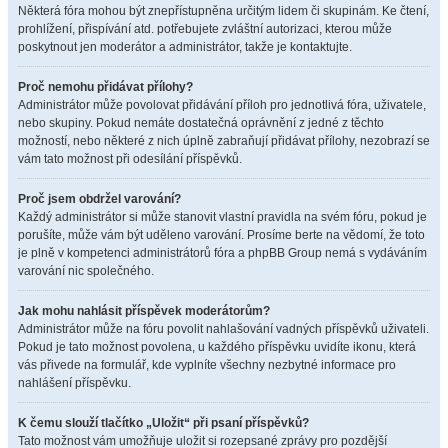
Některá fóra mohou být znepřístupněna určitým lidem či skupinám. Ke čtení,
prohlížení, přispívání atd. potřebujete zvláštní autorizaci, kterou může
poskytnout jen moderátor a administrátor, takže je kontaktujte.
Proč nemohu přidávat přílohy?
Administrátor může povolovat přidávání příloh pro jednotlivá fóra, uživatele,
nebo skupiny. Pokud nemáte dostatečná oprávnění z jedné z těchto
možností, nebo některé z nich úplně zabraňují přidávat přílohy, nezobrazí se
vám tato možnost při odesílání příspěvků.
Proč jsem obdržel varování?
Každý administrátor si může stanovit vlastní pravidla na svém fóru, pokud je
porušíte, může vám být uděleno varování. Prosíme berte na vědomí, že toto
je plně v kompetenci administrátorů fóra a phpBB Group nemá s vydáváním
varování nic společného.
Jak mohu nahlásit příspěvek moderátorům?
Administrátor může na fóru povolit nahlašování vadných příspěvků uživateli.
Pokud je tato možnost povolena, u každého příspěvku uvidíte ikonu, která
vás přivede na formulář, kde vyplníte všechny nezbytné informace pro
nahlášení příspěvku.
K čemu slouží tlačítko „Uložit“ při psaní příspěvků?
Tato možnost vám umožňuje uložit si rozepsané zprávy pro pozdější