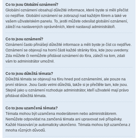
Co to jsou Globální oznámení?
Globální oznámení obsahují důležité informace, které byste si měli přečíst
co nejdříve. Globální oznámení se zobrazují nad každým fórem a také ve
vašem uživatelském panelu. To, jestli můžete odesílat globální oznámení,
záleží na nastavených oprávněních, které nastavují administrátoři.
Co to jsou oznámení?
Oznámení často přinášejí důležité informace a měli byste je číst co nejdříve.
Oznámení se objevují na horní části každé stránky fóra, kde jsou uvedeny.
Zda můžete či nemůžete přidávat oznámení do fóra, záleží na tom, zdali
vám to administrátor umožnil.
Co to jsou důležitá témata?
Důležitá témata se objevují na fóru hned pod oznámeními, ale pouze na
první stránce. Jsou často velmi důležitá, takže si je přečtěte tam, kde jsou.
Stejně jako u oznámení rozhoduje administrátor, kteří uživatelé mají právo
přidávat důležitá témata.
Co to jsou uzamčená témata?
Témata mohou být uzamčena moderátorem nebo administrátorem.
Nemůžete odpovídat na zamčená témata ani upravovat své příspěvky.
Každé hlasování je automaticky ukončeno. Témata mohou být uzamčena z
mnoha různých důvodů.