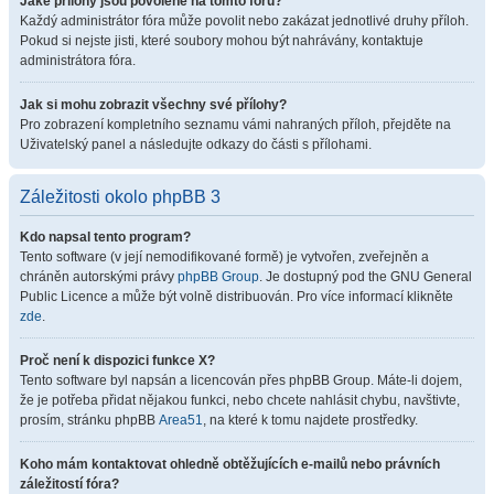
Jaké přílohy jsou povolené na tomto fóru?
Každý administrátor fóra může povolit nebo zakázat jednotlivé druhy příloh.
Pokud si nejste jisti, které soubory mohou být nahrávány, kontaktuje
administrátora fóra.
Jak si mohu zobrazit všechny své přílohy?
Pro zobrazení kompletního seznamu vámi nahraných příloh, přejděte na
Uživatelský panel a následujte odkazy do části s přílohami.
Záležitosti okolo phpBB 3
Kdo napsal tento program?
Tento software (v její nemodifikované formě) je vytvořen, zveřejněn a
chráněn autorskými právy
phpBB Group
. Je dostupný pod the GNU General
Public Licence a může být volně distribuován. Pro více informací klikněte
zde
.
Proč není k dispozici funkce X?
Tento software byl napsán a licencován přes phpBB Group. Máte-li dojem,
že je potřeba přidat nějakou funkci, nebo chcete nahlásit chybu, navštivte,
prosím, stránku phpBB
Area51
, na které k tomu najdete prostředky.
Koho mám kontaktovat ohledně obtěžujících e-mailů nebo právních
záležitostí fóra?