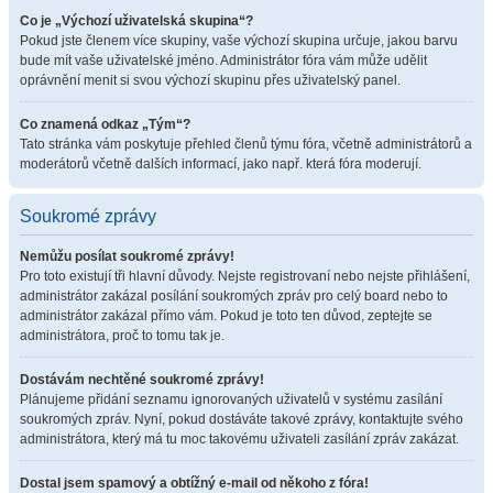
Co je „Výchozí uživatelská skupina“?
Pokud jste členem více skupiny, vaše výchozí skupina určuje, jakou barvu
bude mít vaše uživatelské jméno. Administrátor fóra vám může udělit
oprávnění menit si svou výchozí skupinu přes uživatelský panel.
Co znamená odkaz „Tým“?
Tato stránka vám poskytuje přehled členů týmu fóra, včetně administrátorů a
moderátorů včetně dalších informací, jako např. která fóra moderují.
Soukromé zprávy
Nemůžu posílat soukromé zprávy!
Pro toto existují tři hlavní důvody. Nejste registrovaní nebo nejste přihlášení,
administrátor zakázal posílání soukromých zpráv pro celý board nebo to
administrátor zakázal přímo vám. Pokud je toto ten důvod, zeptejte se
administrátora, proč to tomu tak je.
Dostávám nechtěné soukromé zprávy!
Plánujeme přidání seznamu ignorovaných uživatelů v systému zasílání
soukromých zpráv. Nyní, pokud dostáváte takové zprávy, kontaktujte svého
administrátora, který má tu moc takovému uživateli zasílání zpráv zakázat.
Dostal jsem spamový a obtížný e-mail od někoho z fóra!