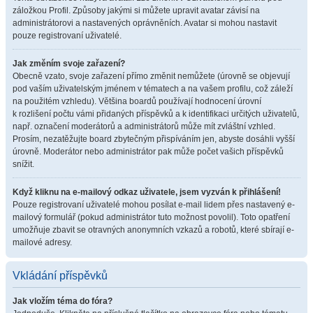
záložkou Profil. Způsoby jakými si můžete upravit avatar závisí na
administrátorovi a nastavených oprávněních. Avatar si mohou nastavit
pouze registrovaní uživatelé.
Jak změním svoje zařazení?
Obecně vzato, svoje zařazení přímo změnit nemůžete (úrovně se objevují
pod vaším uživatelským jménem v tématech a na vašem profilu, což záleží
na použitém vzhledu). Většina boardů používají hodnocení úrovní
k rozlišení počtu vámi přidaných příspěvků a k identifikaci určitých uživatelů,
např. označení moderátorů a administrátorů může mít zvláštní vzhled.
Prosím, nezatěžujte board zbytečným přispíváním jen, abyste dosáhli vyšší
úrovně. Moderátor nebo administrátor pak může počet vašich příspěvků
snížit.
Když kliknu na e-mailový odkaz uživatele, jsem vyzván k přihlášení!
Pouze registrovaní uživatelé mohou posílat e-mail lidem přes nastavený e-
mailový formulář (pokud administrátor tuto možnost povolil). Toto opatření
umožňuje zbavit se otravných anonymních vzkazů a robotů, které sbírají e-
mailové adresy.
Vkládání příspěvků
Jak vložím téma do fóra?