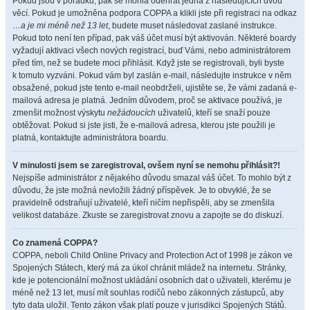
Pokud jsou v pořádku, pak se mohla odehrát jedna z následujících dvou
věcí. Pokud je umožněna podpora COPPA a klikli jste při registraci na odkaz
…a je mi méně než 13 let
, budete muset následovat zaslané instrukce.
Pokud toto není ten případ, pak váš účet musí být aktivován. Některé boardy
vyžadují aktivaci všech nových registrací, buď Vámi, nebo administrátorem
před tím, než se budete moci přihlásit. Když jste se registrovali, byli byste
k tomuto vyzváni. Pokud vám byl zaslán e-mail, následujte instrukce v něm
obsažené, pokud jste tento e-mail neobdrželi, ujistěte se, že vámi zadaná e-
mailová adresa je platná. Jedním důvodem, proč se aktivace používá, je
zmenšit možnost výskytu
nežádoucích
uživatelů, kteří se snaží pouze
obtěžovat. Pokud si jste jisti, že e-mailová adresa, kterou jste použili je
platná, kontaktujte administrátora boardu.
V minulosti jsem se zaregistroval, ovšem nyní se nemohu přihlásit?!
Nejspíše administrátor z nějakého důvodu smazal váš účet. To mohlo být z
důvodu, že jste možná nevložili žádný příspěvek. Je to obvyklé, že se
pravidelně odstraňují uživatelé, kteří ničím nepřispěli, aby se zmenšila
velikost databáze. Zkuste se zaregistrovat znovu a zapojte se do diskuzí.
Co znamená COPPA?
COPPA, neboli Child Online Privacy and Protection Act of 1998 je zákon ve
Spojených Státech, který má za úkol chránit mládež na internetu. Stránky,
kde je potencionální možnost ukládání osobních dat o uživateli, kterému je
méně než 13 let, musí mít souhlas rodičů nebo zákonných zástupců, aby
tyto data uložil. Tento zákon však platí pouze v jurisdikci Spojených Států.