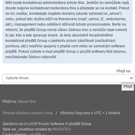
Měli byste kontaktovat administrátora tohoto fóra. Jestliže ho nemůžete najít,
zkuste nejprve kontaktovat moderátora fóra a přeptejte se na kontakt. Pokud
se nic neděje, kontaktujte majitele domény (zkuste vyhledat na „whois“)
nebo, pokud tato služba běží na freeserveru (např. yahoo, IC, webzdarma,
atd.), management nebo oddělení stížností tohoto provozovatele. Berte na
vědomí, že phpBB Group nemá vůbec žádnou moc a nemůže nijak ovlivnit
to jak, kdo a kde spravuje board. Je tedy absolutně bezpředmětné
kontaktovat phpBB Group v jakékoliv právní záležitosti (nactiutrhání,
pomluvy, atd.) nepřímo spojený s phpbb.com nebo se samotným software
phpBB. Pokud zašlete e-mail phpBB Group o použití softwaru třetí stranou,
neočekávejte žádnou odpověď.
Přejít na:
Přejít na:
Obsah fóra
Smazat všechny cookies z fóra
Všechny časy jsou v UTC + 1 hodina
Založeno na
phpBB
® Forum Software © phpBB Group
Style we_clearblue created by
INVENTEA
Český překlad –
phpBB.cz