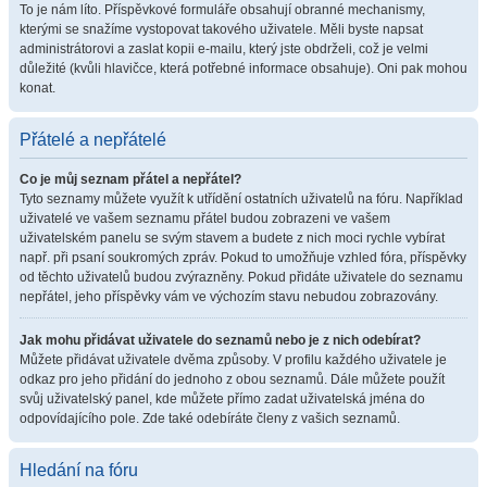
To je nám líto. Příspěvkové formuláře obsahují obranné mechanismy,
kterými se snažíme vystopovat takového uživatele. Měli byste napsat
administrátorovi a zaslat kopii e-mailu, který jste obdrželi, což je velmi
důležité (kvůli hlavičce, která potřebné informace obsahuje). Oni pak mohou
konat.
Přátelé a nepřátelé
Co je můj seznam přátel a nepřátel?
Tyto seznamy můžete využít k utřídění ostatních uživatelů na fóru. Například
uživatelé ve vašem seznamu přátel budou zobrazeni ve vašem
uživatelském panelu se svým stavem a budete z nich moci rychle vybírat
např. při psaní soukromých zpráv. Pokud to umožňuje vzhled fóra, příspěvky
od těchto uživatelů budou zvýrazněny. Pokud přidáte uživatele do seznamu
nepřátel, jeho příspěvky vám ve výchozím stavu nebudou zobrazovány.
Jak mohu přidávat uživatele do seznamů nebo je z nich odebírat?
Můžete přidávat uživatele dvěma způsoby. V profilu každého uživatele je
odkaz pro jeho přidání do jednoho z obou seznamů. Dále můžete použít
svůj uživatelský panel, kde můžete přímo zadat uživatelská jména do
odpovídajícího pole. Zde také odebíráte členy z vašich seznamů.
Hledání na fóru