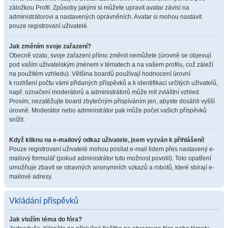
záložkou Profil. Způsoby jakými si můžete upravit avatar závisí na
administrátorovi a nastavených oprávněních. Avatar si mohou nastavit
pouze registrovaní uživatelé.
Jak změním svoje zařazení?
Obecně vzato, svoje zařazení přímo změnit nemůžete (úrovně se objevují
pod vaším uživatelským jménem v tématech a na vašem profilu, což záleží
na použitém vzhledu). Většina boardů používají hodnocení úrovní
k rozlišení počtu vámi přidaných příspěvků a k identifikaci určitých uživatelů,
např. označení moderátorů a administrátorů může mít zvláštní vzhled.
Prosím, nezatěžujte board zbytečným přispíváním jen, abyste dosáhli vyšší
úrovně. Moderátor nebo administrátor pak může počet vašich příspěvků
snížit.
Když kliknu na e-mailový odkaz uživatele, jsem vyzván k přihlášení!
Pouze registrovaní uživatelé mohou posílat e-mail lidem přes nastavený e-
mailový formulář (pokud administrátor tuto možnost povolil). Toto opatření
umožňuje zbavit se otravných anonymních vzkazů a robotů, které sbírají e-
mailové adresy.
Vkládání příspěvků
Jak vložím téma do fóra?