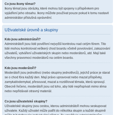
Co jsou ikony témat?
Ikony témat jsou obrázky, které mohou být spojeny s příspěvkem pro
vyjádření jeho obsahu. Ikony můžete používat pouze pokud k tomu nastavil
administrátor příslušná oprávnění.
Uživatelské úrovně a skupiny
Kdo jsou administrátoři?
Administrátoři jsou lidé pověření nejvyšší kontrolou nad celým fórem. Tito
lidé mohou kontrolovat veškerý chod boardu včetně povolování, zakazování
uživatelů, vytváření uživatelských skupin nebo moderátorů, atd. Mají také
všechny pravomoci moderátorů na celém boardu.
Kdo jsou moderátoři?
Moderátoři jsou jednotlivci (nebo skupiny jednotlivců), jejichž práce je starat
se o chod fóra každý den. Mají právo upravovat nebo mazat příspěvky,
zamykat/odemykat, přesouvat, mazat a rozdělovat témata, která spravují.
Obecně řečeno, moderátoři jsou od toho, aby lidé nepřispívali
mimo téma
nebo nepřidávali otravný materiál.
Co jsou uživatelské skupiny?
Uživatelské skupiny jsou cestou, kterou administrátoři mohou seskupovat
uživatele. Každý uživatel může patřit do několika skupin a každé skupině