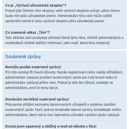
Co je „Výchozí uživatelská skupina“?
Pokud jste členem více skupiny, vaše výchozí skupina určuje, jakou barvu
bude mít vaše uživatelské jméno. Administrátor fóra vám může udělit
oprávnění menit si svou výchozí skupinu přes uživatelský panel.
Co znamená odkaz „Tým“?
Tato stránka vám poskytuje přehled členů týmu fóra, včetně administrátorů a
moderátorů včetně dalších informací, jako např. která fóra moderují.
Soukromé zprávy
Nemůžu posílat soukromé zprávy!
Pro toto existují tři hlavní důvody. Nejste registrovaní nebo nejste přihlášení,
administrátor zakázal posílání soukromých zpráv pro celý board nebo to
administrátor zakázal přímo vám. Pokud je toto ten důvod, zeptejte se
administrátora, proč to tomu tak je.
Dostávám nechtěné soukromé zprávy!
Plánujeme přidání seznamu ignorovaných uživatelů v systému zasílání
soukromých zpráv. Nyní, pokud dostáváte takové zprávy, kontaktujte svého
administrátora, který má tu moc takovému uživateli zasílání zpráv zakázat.
Dostal jsem spamový a obtížný e-mail od někoho z fóra!