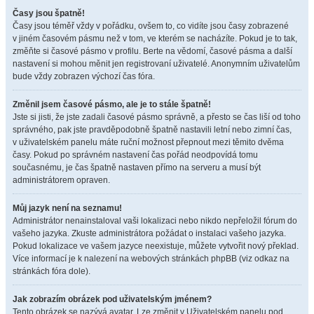
Časy jsou špatně!
Časy jsou téměř vždy v pořádku, ovšem to, co vidíte jsou časy zobrazené
v jiném časovém pásmu než v tom, ve kterém se nacházíte. Pokud je to tak,
změňte si časové pásmo v profilu. Berte na vědomí, časové pásma a další
nastavení si mohou měnit jen registrovaní uživatelé. Anonymním uživatelům
bude vždy zobrazen výchozí čas fóra.
Změnil jsem časové pásmo, ale je to stále špatně!
Jste si jisti, že jste zadali časové pásmo správně, a přesto se čas liší od toho
správného, pak jste pravděpodobně špatně nastavili letní nebo zimní čas,
v uživatelském panelu máte ruční možnost přepnout mezi těmito dvěma
časy. Pokud po správném nastavení čas pořád neodpovídá tomu
současnému, je čas špatně nastaven přímo na serveru a musí být
administrátorem opraven.
Můj jazyk není na seznamu!
Administrátor nenainstaloval vaši lokalizaci nebo nikdo nepřeložil fórum do
vašeho jazyka. Zkuste administrátora požádat o instalaci vašeho jazyka.
Pokud lokalizace ve vašem jazyce neexistuje, můžete vytvořit nový překlad.
Více informací je k nalezení na webových stránkách phpBB (viz odkaz na
stránkách fóra dole).
Jak zobrazím obrázek pod uživatelským jménem?
Tento obrázek se nazývá avatar. Lze změnit v Uživatelském panelu pod