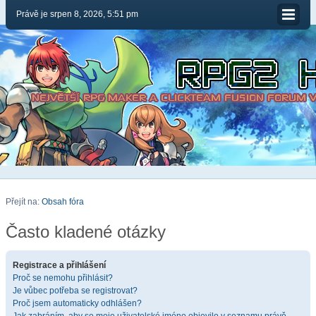
Právě je srpen 8, 2026, 5:51 pm
Přejít na:
Obsah fóra
Často kladené otázky
Registrace a přihlášení
Proč se nemohu přihlásit?
Je vůbec potřeba se registrovat?
Proč jsem automaticky odhlášen?