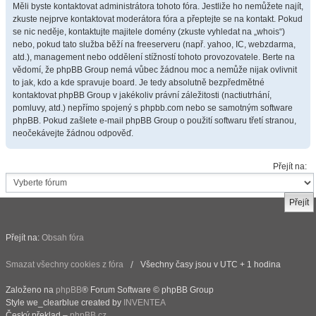
Měli byste kontaktovat administrátora tohoto fóra. Jestliže ho nemůžete najít,
zkuste nejprve kontaktovat moderátora fóra a přeptejte se na kontakt. Pokud
se nic neděje, kontaktujte majitele domény (zkuste vyhledat na „whois“)
nebo, pokud tato služba běží na freeserveru (např. yahoo, IC, webzdarma,
atd.), management nebo oddělení stížností tohoto provozovatele. Berte na
vědomí, že phpBB Group nemá vůbec žádnou moc a nemůže nijak ovlivnit
to jak, kdo a kde spravuje board. Je tedy absolutně bezpředmětné
kontaktovat phpBB Group v jakékoliv právní záležitosti (nactiutrhání,
pomluvy, atd.) nepřímo spojený s phpbb.com nebo se samotným software
phpBB. Pokud zašlete e-mail phpBB Group o použití softwaru třetí stranou,
neočekávejte žádnou odpověď.
Přejít na:
Přejít na:
Obsah fóra
Smazat všechny cookies z fóra
Všechny časy jsou v UTC + 1 hodina
Založeno na
phpBB
® Forum Software © phpBB Group
Style we_clearblue created by
INVENTEA
Český překlad –
phpBB.cz