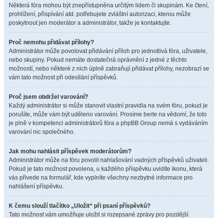
Některá fóra mohou být znepřístupněna určitým lidem či skupinám. Ke čtení,
prohlížení, přispívání atd. potřebujete zvláštní autorizaci, kterou může
poskytnout jen moderátor a administrátor, takže je kontaktujte.
Proč nemohu přidávat přílohy?
Administrátor může povolovat přidávání příloh pro jednotlivá fóra, uživatele,
nebo skupiny. Pokud nemáte dostatečná oprávnění z jedné z těchto
možností, nebo některé z nich úplně zabraňují přidávat přílohy, nezobrazí se
vám tato možnost při odesílání příspěvků.
Proč jsem obdržel varování?
Každý administrátor si může stanovit vlastní pravidla na svém fóru, pokud je
porušíte, může vám být uděleno varování. Prosíme berte na vědomí, že toto
je plně v kompetenci administrátorů fóra a phpBB Group nemá s vydáváním
varování nic společného.
Jak mohu nahlásit příspěvek moderátorům?
Administrátor může na fóru povolit nahlašování vadných příspěvků uživateli.
Pokud je tato možnost povolena, u každého příspěvku uvidíte ikonu, která
vás přivede na formulář, kde vyplníte všechny nezbytné informace pro
nahlášení příspěvku.
K čemu slouží tlačítko „Uložit“ při psaní příspěvků?
Tato možnost vám umožňuje uložit si rozepsané zprávy pro pozdější