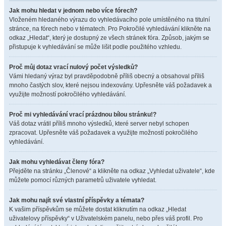
Jak mohu hledat v jednom nebo více fórech?
Vloženém hledaného výrazu do vyhledávacího pole umístěného na titulní
stránce, na fórech nebo v tématech. Pro Pokročilé vyhledávání klikněte na
odkaz „Hledat“, který je dostupný ze všech stránek fóra. Způsob, jakým se
přistupuje k vyhledávání se může lišit podle použitého vzhledu.
Proč můj dotaz vrací nulový počet výsledků?
Vámi hledaný výraz byl pravděpodobně příliš obecný a obsahoval příliš
mnoho častých slov, které nejsou indexovány. Upřesněte váš požadavek a
využijte možností pokročilého vyhledávání.
Proč mi vyhledávání vrací prázdnou bílou stránku!?
Váš dotaz vrátil příliš mnoho výsledků, které server nebyl schopen
zpracovat. Upřesněte váš požadavek a využijte možností pokročilého
vyhledávání.
Jak mohu vyhledávat členy fóra?
Přejděte na stránku „Členové“ a klikněte na odkaz „Vyhledat uživatele“, kde
můžete pomocí různých parametrů uživatele vyhledat.
Jak mohu najít své vlastní příspěvky a témata?
K vašim příspěvkům se můžete dostat kliknutím na odkaz „Hledat
uživatelovy příspěvky“ v Uživatelském panelu, nebo přes váš profil. Pro