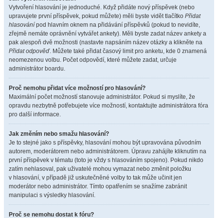
Vytvoření hlasování je jednoduché. Když přidáte nový příspěvek (nebo
upravujete první příspěvek, pokud můžete) měli byste vidět tlačítko
Přidat
hlasování
pod hlavním oknem na přidávání příspěvků (pokud to nevidíte,
zřejmě nemáte oprávnění vytvářet ankety). Měli byste zadat název ankety a
pak alespoň dvě možnosti (nastavte napsáním název otázky a klikněte na
Přidat odpověď
. Můžete také přidat časový limit pro anketu, kde 0 znamená
neomezenou volbu. Počet odpovědí, které můžete zadat, určuje
administrátor boardu.
Proč nemohu přidat více možností pro hlasování?
Maximální počet možností stanovuje administrátor. Pokud si myslíte, že
opravdu nezbytně potřebujete více možností, kontaktujte administrátora fóra
pro další informace.
Jak změním nebo smažu hlasování?
Je to stejné jako s příspěvky, hlasování mohou být upravována původním
autorem, moderátorem nebo administrátorem. Úpravu zahájíte kliknutím na
první příspěvek v tématu (toto je vždy s hlasováním spojeno). Pokud nikdo
zatím nehlasoval, pak uživatelé mohou vymazat nebo změnit položku
v hlasování, v případě již uskutečněné volby to tak může učinit jen
moderátor nebo administrátor. Tímto opatřením se snažíme zabránit
manipulaci s výsledky hlasování.
Proč se nemohu dostat k fóru?