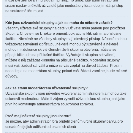
může být definován individuální přístup. To umožňuje administrátorům
snáze nastavit několik uživatelů jako moderátory fóra nebo jim dát přístup
na soukromé fórum, atd.
Kde jsou uživatelské skupiny a jak se mohu do některé zařadit?
Všechny uživatelské skupiny najdete v Uživatelském panelu pod položkou
Skupiny. Chcete-li se k některé připojit, pokračujte kliknutím na příslušné
tlačítko. Nicméně ne všechny skupiny mají otevřený přístup. Některé mohou
vyžadovat schválení k přístupu, některé mohou být uzavřené a některé
mohou mít dokonce skryté členství. Je-li skupina otevřená, můžete se
připojit kliknutím na příslušné tlačítko. Vyžaduje-li skupina schválení,
můžete o něj zažádat kliknutím na příslušné tlačítko. Moderátor skupiny
musí vaši žádost schválit a může se vás zeptat na důvod žádosti. Prosím,
nedotírejte na moderátora skupiny, pokud vaši žádost zamítne; bude mít své
důvody.
Jak se stanu moderátorem uživatelské skupiny?
Uživatelské skupiny jsou původně vytvořeny administrátorem a mohou také
ustanovit moderátora. Máte-li zájem vytvořit uživatelskou skupinu, pak jako
prvního kontaktujte administrátora soukromou zprávou.
Proč mají některé skupiny jinou barvu?
Je možné, aby administrátor fóra přidělil členům určité skupiny barvu, pro
usnadnění jejich odlišení od ostatních členů.