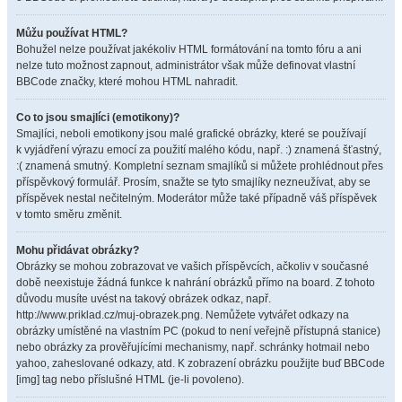
Můžu používat HTML?
Bohužel nelze používat jakékoliv HTML formátování na tomto fóru a ani
nelze tuto možnost zapnout, administrátor však může definovat vlastní
BBCode značky, které mohou HTML nahradit.
Co to jsou smajlíci (emotikony)?
Smajlíci, neboli emotikony jsou malé grafické obrázky, které se používají
k vyjádření výrazu emocí za použití malého kódu, např. :) znamená šťastný,
:( znamená smutný. Kompletní seznam smajlíků si můžete prohlédnout přes
příspěvkový formulář. Prosím, snažte se tyto smajlíky nezneužívat, aby se
příspěvek nestal nečitelným. Moderátor může také případně váš příspěvek
v tomto směru změnit.
Mohu přidávat obrázky?
Obrázky se mohou zobrazovat ve vašich příspěvcích, ačkoliv v současné
době neexistuje žádná funkce k nahrání obrázků přímo na board. Z tohoto
důvodu musíte uvést na takový obrázek odkaz, např.
http://www.priklad.cz/muj-obrazek.png. Nemůžete vytvářet odkazy na
obrázky umístěné na vlastním PC (pokud to není veřejně přístupná stanice)
nebo obrázky za prověřujícími mechanismy, např. schránky hotmail nebo
yahoo, zaheslované odkazy, atd. K zobrazení obrázku použijte buď BBCode
[img] tag nebo příslušné HTML (je-li povoleno).