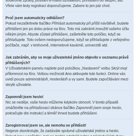
soukromé zprávy, posílání e-mailů uživatelům, přihlášení do skupin, atd.
Vřele vám tedy registraci doporučujeme. Zabere to jen pár chvil.
Proč jsem automaticky odhlášen?
Pokud nezaškrtnete tlačítko
Přihlásit automaticky při příští návštěvě
, budete
přihlášeni jen po dobu práce na fóru. Toto má zabránit zneužití vašeho účtu
někým jiným. Abyste zůstali přihlášeni, zaškrtněte toto políčko, když se
přihlašujete. Toto ovšem nedoporučujeme, když se přihlašujete z veřejného
počítače, např. v knihovně, internetové kavárně, univerzitě atd.
Jak zabráním, aby se moje uživatelské jméno objevilo v seznamu právě
přihlášených?
V Uživatelském panelu najdete pod položkou „Nastavení“ volbu
Skrýt moji
přítomnost na fóru
. Volbou možnosti
Ano
aktivujete tuto funkci. Online vás
uvidí pouze administrátoři, moderátoři a vy sami. Budete započítáváni mezi
skryté uživatele.
Zapomněl jsem heslo!
Nic se neděje, vaše heslo můžeme kdykoliv obnovit. V tomto případě
zmáčkněte na přihlašovací stránce tlačítko
Zapomněl jsem svoje heslo
,
pokračujte dle instrukcí a téměř ihned budete přihlášeni.
Zaregistroval jsem se, ale nemohu se přihlásit!
Nejprve zkontrolujte, že zadáváte správné uživatelské jméno a heslo.