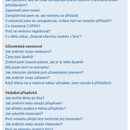
Jak zabráním, aby se moje uživatelské jméno objevilo v seznamu právě
přihlášených?
Zapomněl jsem heslo!
Zaregistroval jsem se, ale nemohu se přihlásit!
V minulosti jsem se zaregistroval, ovšem nyní se nemohu přihlásit?!
Co znamená COPPA?
Proč se nemohu registrovat?
Co dělá odkaz „Smazat všechny cookies z fóra“?
Uživatelská nastavení
Jak změním svoje nastavení?
Časy jsou špatně!
Změnil jsem časové pásmo, ale je to stále špatně!
Můj jazyk není na seznamu!
Jak zobrazím obrázek pod uživatelským jménem?
Jak změním svoje zařazení?
Když kliknu na e-mailový odkaz uživatele, jsem vyzván k přihlášení!
Vkládání příspěvků
Jak vložím téma do fóra?
Jak změním nebo smažu příspěvek?
Jak přidám podpis k mému příspěvku?
Jak vytvořím hlasování?
Proč nemohu přidat více možností pro hlasování?
Jak změním nebo smažu hlasování?
Proč se nemohu dostat k fóru?