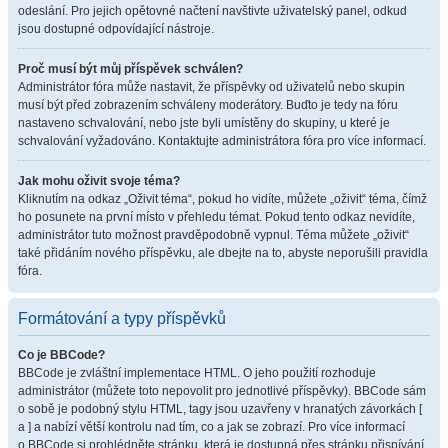
odeslání. Pro jejich opětovné načtení navštivte uživatelský panel, odkud
jsou dostupné odpovídající nástroje.
Proč musí být můj příspěvek schválen?
Administrátor fóra může nastavit, že příspěvky od uživatelů nebo skupin
musí být před zobrazením schváleny moderátory. Buďto je tedy na fóru
nastaveno schvalování, nebo jste byli umístěny do skupiny, u které je
schvalování vyžadováno. Kontaktujte administrátora fóra pro více informací.
Jak mohu oživit svoje téma?
Kliknutím na odkaz „Oživit téma“, pokud ho vidíte, můžete „oživit“ téma, čímž
ho posunete na první místo v přehledu témat. Pokud tento odkaz nevidíte,
administrátor tuto možnost pravděpodobně vypnul. Téma můžete „oživit“
také přidáním nového příspěvku, ale dbejte na to, abyste neporušili pravidla
fóra.
Formátování a typy příspěvků
Co je BBCode?
BBCode je zvláštní implementace HTML. O jeho použití rozhoduje
administrátor (můžete toto nepovolit pro jednotlivé příspěvky). BBCode sám
o sobě je podobný stylu HTML, tagy jsou uzavřeny v hranatých závorkách [
a ] a nabízí větší kontrolu nad tím, co a jak se zobrazí. Pro více informací
o BBCode si prohlédněte stránku, která je dostupná přes stránku přispívání.