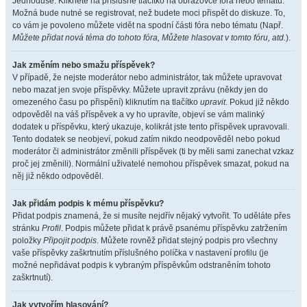
Jednoduše. Klikněte na příslušné tlačítko na obrazovce fóra nebo tématu.
Možná bude nutné se registrovat, než budete moci přispět do diskuze. To,
co vám je povoleno můžete vidět na spodní části fóra nebo tématu (Např.
Můžete přidat nová téma do tohoto fóra, Můžete hlasovat v tomto fóru, atd.
).
Jak změním nebo smažu příspěvek?
V případě, že nejste moderátor nebo administrátor, tak můžete upravovat
nebo mazat jen svoje příspěvky. Můžete upravit zprávu (někdy jen do
omezeného času po přispění) kliknutím na tlačítko
upravit
. Pokud již někdo
odpověděl na váš příspěvek a vy ho upravíte, objeví se vám malinký
dodatek u příspěvku, který ukazuje, kolikrát jste tento příspěvek upravovali.
Tento dodatek se neobjeví, pokud zatím nikdo neodpověděl nebo pokud
moderátor či administrátor změnili příspěvek (ti by měli sami zanechat vzkaz
proč jej změnili). Normální uživatelé nemohou příspěvek smazat, pokud na
něj již někdo odpověděl.
Jak přidám podpis k mému příspěvku?
Přidat podpis znamená, že si musíte nejdřív nějaký vytvořit. To uděláte přes
stránku
Profil
. Podpis můžete přidat k právě psanému příspěvku zatržením
položky
Připojit podpis
. Můžete rovněž přidat stejný podpis pro všechny
vaše příspěvky zaškrtnutím příslušného políčka v nastavení profilu (je
možné nepřidávat podpis k vybraným příspěvkům odstraněním tohoto
zaškrtnutí).
Jak vytvořím hlasování?