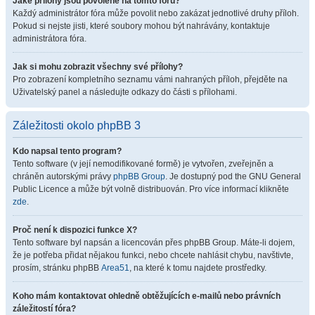
Jaké přílohy jsou povolené na tomto fóru?
Každý administrátor fóra může povolit nebo zakázat jednotlivé druhy příloh.
Pokud si nejste jisti, které soubory mohou být nahrávány, kontaktuje
administrátora fóra.
Jak si mohu zobrazit všechny své přílohy?
Pro zobrazení kompletního seznamu vámi nahraných příloh, přejděte na
Uživatelský panel a následujte odkazy do části s přílohami.
Záležitosti okolo phpBB 3
Kdo napsal tento program?
Tento software (v její nemodifikované formě) je vytvořen, zveřejněn a
chráněn autorskými právy
phpBB Group
. Je dostupný pod the GNU General
Public Licence a může být volně distribuován. Pro více informací klikněte
zde
.
Proč není k dispozici funkce X?
Tento software byl napsán a licencován přes phpBB Group. Máte-li dojem,
že je potřeba přidat nějakou funkci, nebo chcete nahlásit chybu, navštivte,
prosím, stránku phpBB
Area51
, na které k tomu najdete prostředky.
Koho mám kontaktovat ohledně obtěžujících e-mailů nebo právních
záležitostí fóra?