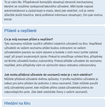
To je nám líto. Příspěvkové formuláře obsahují obranné mechanismy,
kterými se snažíme vystopovat takového uživatele. Měli byste napsat
administrátorovi a zaslat kopii e-mailu, který jste obdrželi, což je velmi
důležité (kvůli hlavičce, která potřebné informace obsahuje). Oni pak mohou
konat.
Přátelé a nepřátelé
Co je můj seznam přátel a nepřátel?
Tyto seznamy můžete využít k utřídění ostatních uživatelů na fóru. Například
uživatelé ve vašem seznamu přátel budou zobrazeni ve vašem
uživatelském panelu se svým stavem a budete z nich moci rychle vybírat
např. při psaní soukromých zpráv. Pokud to umožňuje vzhled fóra, příspěvky
od těchto uživatelů budou zvýrazněny. Pokud přidáte uživatele do seznamu
nepřátel, jeho příspěvky vám ve výchozím stavu nebudou zobrazovány.
Jak mohu přidávat uživatele do seznamů nebo je z nich odebírat?
Můžete přidávat uživatele dvěma způsoby. V profilu každého uživatele je
odkaz pro jeho přidání do jednoho z obou seznamů. Dále můžete použít
svůj uživatelský panel, kde můžete přímo zadat uživatelská jména do
odpovídajícího pole. Zde také odebíráte členy z vašich seznamů.
Hledání na fóru