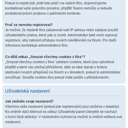
Pokud si nejste jisti, jestli toto platí i na vašem fóru, doporučujeme
kontaktovat vaše právního poradce, phpBB Teams nemůže a nebude
poskytovat právni podporu v jakémkoliv kontextu.
Proč se nemohu registrovat?
Je možné, že vlastník fóra zabanoval vaši IP adresu nebo zakázal použití
uživatelského jména, které jste si zvolili. Administrátor také mohl vypnout
registrace, aby zabranil přístupu nových návštěvníků na fórum. Pro další
informace kontaktuje administrátora fóra.
Co dělá odkaz „Smazat všechny cookies z fóra“?
„Smazat všechny cookies z fóra“ odstraní cookies, které jsou vytvořené
phpBB a které vás udržují přihlášené, dále se také starají o funkce
sledování nových příspěvků na fórech a v tématech, pokud to administrátor
umožňuje. Smažte cookies fóra pokud máte potíže s přihlašováním.
Uživatelská nastavení
Jak změním svoje nastavení?
Všechna vaše nastavení (pokud jste registrováni) jsou uložena v databázi.
Ke změně stačí kliknout na odkaz
Uživatelský panel
(obvykle se nachází
v horní části stránky). V následném rozhraní je možné si změnit veškerá svá
nastavení.