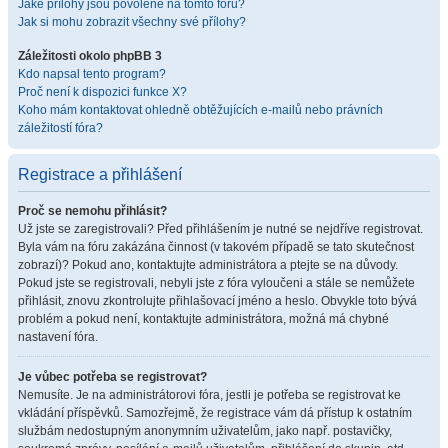
Jaké přílohy jsou povolené na tomto fóru?
Jak si mohu zobrazit všechny své přílohy?
Záležitosti okolo phpBB 3
Kdo napsal tento program?
Proč není k dispozici funkce X?
Koho mám kontaktovat ohledně obtěžujících e-mailů nebo právních
záležitostí fóra?
Registrace a přihlášení
Proč se nemohu přihlásit?
Už jste se zaregistrovali? Před přihlášením je nutné se nejdříve registrovat.
Byla vám na fóru zakázána činnost (v takovém případě se tato skutečnost
zobrazí)? Pokud ano, kontaktujte administrátora a ptejte se na důvody.
Pokud jste se registrovali, nebyli jste z fóra vyloučeni a stále se nemůžete
přihlásit, znovu zkontrolujte přihlašovací jméno a heslo. Obvykle toto bývá
problém a pokud není, kontaktujte administrátora, možná má chybné
nastavení fóra.
Je vůbec potřeba se registrovat?
Nemusíte. Je na administrátorovi fóra, jestli je potřeba se registrovat ke
vkládání příspěvků. Samozřejmě, že registrace vám dá přístup k ostatním
službám nedostupným anonymním uživatelům, jako např. postavičky,