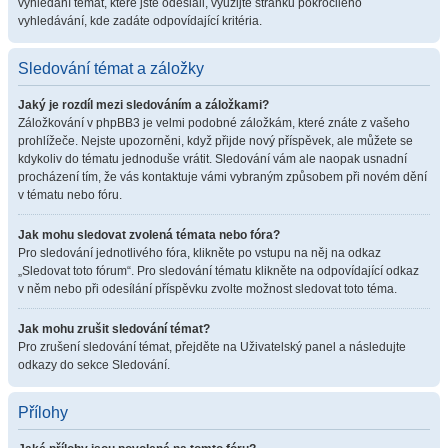
vyhledání témat, které jste odeslali, využijte stránku pokročilého
vyhledávání, kde zadáte odpovídající kritéria.
Sledování témat a záložky
Jaký je rozdíl mezi sledováním a záložkami?
Záložkování v phpBB3 je velmi podobné záložkám, které znáte z vašeho
prohlížeče. Nejste upozorněni, když přijde nový příspěvek, ale můžete se
kdykoliv do tématu jednoduše vrátit. Sledování vám ale naopak usnadní
procházení tím, že vás kontaktuje vámi vybraným způsobem při novém dění
v tématu nebo fóru.
Jak mohu sledovat zvolená témata nebo fóra?
Pro sledování jednotlivého fóra, klikněte po vstupu na něj na odkaz
„Sledovat toto fórum“. Pro sledování tématu klikněte na odpovídající odkaz
v něm nebo při odesílání příspěvku zvolte možnost sledovat toto téma.
Jak mohu zrušit sledování témat?
Pro zrušení sledování témat, přejděte na Uživatelský panel a následujte
odkazy do sekce Sledování.
Přílohy