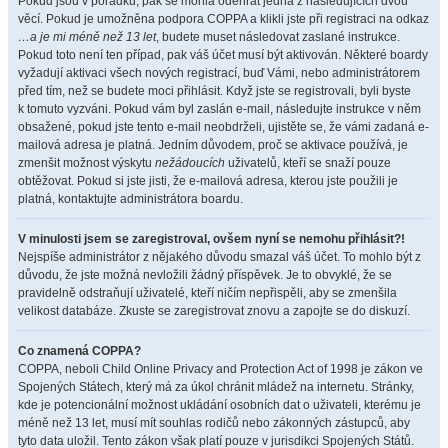
Pokud jsou v pořádku, pak se mohla odehrát jedna z následujících dvou
věcí. Pokud je umožněna podpora COPPA a klikli jste při registraci na odkaz
…a je mi méně než 13 let
, budete muset následovat zaslané instrukce.
Pokud toto není ten případ, pak váš účet musí být aktivován. Některé boardy
vyžadují aktivaci všech nových registrací, buď Vámi, nebo administrátorem
před tím, než se budete moci přihlásit. Když jste se registrovali, byli byste
k tomuto vyzváni. Pokud vám byl zaslán e-mail, následujte instrukce v něm
obsažené, pokud jste tento e-mail neobdrželi, ujistěte se, že vámi zadaná e-
mailová adresa je platná. Jedním důvodem, proč se aktivace používá, je
zmenšit možnost výskytu
nežádoucích
uživatelů, kteří se snaží pouze
obtěžovat. Pokud si jste jisti, že e-mailová adresa, kterou jste použili je
platná, kontaktujte administrátora boardu.
V minulosti jsem se zaregistroval, ovšem nyní se nemohu přihlásit?!
Nejspíše administrátor z nějakého důvodu smazal váš účet. To mohlo být z
důvodu, že jste možná nevložili žádný příspěvek. Je to obvyklé, že se
pravidelně odstraňují uživatelé, kteří ničím nepřispěli, aby se zmenšila
velikost databáze. Zkuste se zaregistrovat znovu a zapojte se do diskuzí.
Co znamená COPPA?
COPPA, neboli Child Online Privacy and Protection Act of 1998 je zákon ve
Spojených Státech, který má za úkol chránit mládež na internetu. Stránky,
kde je potencionální možnost ukládání osobních dat o uživateli, kterému je
méně než 13 let, musí mít souhlas rodičů nebo zákonných zástupců, aby
tyto data uložil. Tento zákon však platí pouze v jurisdikci Spojených Států.