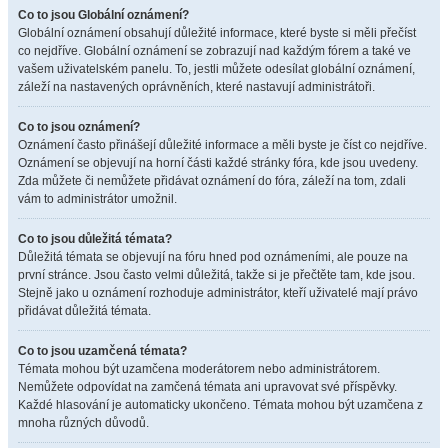
Co to jsou Globální oznámení?
Globální oznámení obsahují důležité informace, které byste si měli přečíst
co nejdříve. Globální oznámení se zobrazují nad každým fórem a také ve
vašem uživatelském panelu. To, jestli můžete odesílat globální oznámení,
záleží na nastavených oprávněních, které nastavují administrátoři.
Co to jsou oznámení?
Oznámení často přinášejí důležité informace a měli byste je číst co nejdříve.
Oznámení se objevují na horní části každé stránky fóra, kde jsou uvedeny.
Zda můžete či nemůžete přidávat oznámení do fóra, záleží na tom, zdali
vám to administrátor umožnil.
Co to jsou důležitá témata?
Důležitá témata se objevují na fóru hned pod oznámeními, ale pouze na
první stránce. Jsou často velmi důležitá, takže si je přečtěte tam, kde jsou.
Stejně jako u oznámení rozhoduje administrátor, kteří uživatelé mají právo
přidávat důležitá témata.
Co to jsou uzamčená témata?
Témata mohou být uzamčena moderátorem nebo administrátorem.
Nemůžete odpovídat na zamčená témata ani upravovat své příspěvky.
Každé hlasování je automaticky ukončeno. Témata mohou být uzamčena z
mnoha různých důvodů.