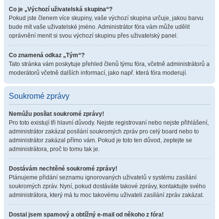
Co je „Výchozí uživatelská skupina“?
Pokud jste členem více skupiny, vaše výchozí skupina určuje, jakou barvu
bude mít vaše uživatelské jméno. Administrátor fóra vám může udělit
oprávnění menit si svou výchozí skupinu přes uživatelský panel.
Co znamená odkaz „Tým“?
Tato stránka vám poskytuje přehled členů týmu fóra, včetně administrátorů a
moderátorů včetně dalších informací, jako např. která fóra moderují.
Soukromé zprávy
Nemůžu posílat soukromé zprávy!
Pro toto existují tři hlavní důvody. Nejste registrovaní nebo nejste přihlášení,
administrátor zakázal posílání soukromých zpráv pro celý board nebo to
administrátor zakázal přímo vám. Pokud je toto ten důvod, zeptejte se
administrátora, proč to tomu tak je.
Dostávám nechtěné soukromé zprávy!
Plánujeme přidání seznamu ignorovaných uživatelů v systému zasílání
soukromých zpráv. Nyní, pokud dostáváte takové zprávy, kontaktujte svého
administrátora, který má tu moc takovému uživateli zasílání zpráv zakázat.
Dostal jsem spamový a obtížný e-mail od někoho z fóra!