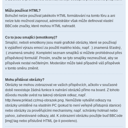
Můžu používat HTML?
Bohužel nelze používat jakékoliv HTML formátování na tomto fóru a ani
nelze tuto možnost zapnout, administrátor však může definovat vlastní
BBCode značky, které mohou HTML nahradit.
Co to jsou smajlíci (emotikony)?
Smajlíci, neboli emotikony jsou malé grafické obrázky, které se používají
k vyjádření výrazu emocí za použití malého kódu, např. :) znamená šťastný,
:( znamená smutný. Kompletní seznam smajlíků si můžete prohlédnout přes
příspěvkový formulář. Prosím, snažte se tyto smajlíky nezneužívat, aby se
příspěvek nestal nečitelným. Moderátor může také případně váš příspěvek
v tomto směru změnit.
Mohu přidávat obrázky?
Obrázky se mohou zobrazovat ve vašich příspěvcích, ačkoliv v současné
době neexistuje žádná funkce k nahrání obrázků přímo na board. Z tohoto
důvodu musíte uvést na takový obrázek odkaz, např.
http://www.priklad.cz/muj-obrazek.png. Nemůžete vytvářet odkazy na
obrázky umístěné na vlastním PC (pokud to není veřejně přístupná stanice)
nebo obrázky za prověřujícími mechanismy, např. schránky hotmail nebo
yahoo, zaheslované odkazy, atd. K zobrazení obrázku použijte buď BBCode
[img] tag nebo příslušné HTML (je-li povoleno).