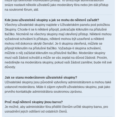
může být definován individuální přístup. To umožňuje administrátorům
snáze nastavit několik uživatelů jako moderátory fóra nebo jim dát přístup
na soukromé fórum, atd.
Kde jsou uživatelské skupiny a jak se mohu do některé zařadit?
Všechny uživatelské skupiny najdete v Uživatelském panelu pod položkou
Skupiny. Chcete-li se k některé připojit, pokračujte kliknutím na příslušné
tlačítko. Nicméně ne všechny skupiny mají otevřený přístup. Některé mohou
vyžadovat schválení k přístupu, některé mohou být uzavřené a některé
mohou mít dokonce skryté členství. Je-li skupina otevřená, můžete se
připojit kliknutím na příslušné tlačítko. Vyžaduje-li skupina schválení,
můžete o něj zažádat kliknutím na příslušné tlačítko. Moderátor skupiny
musí vaši žádost schválit a může se vás zeptat na důvod žádosti. Prosím,
nedotírejte na moderátora skupiny, pokud vaši žádost zamítne; bude mít své
důvody.
Jak se stanu moderátorem uživatelské skupiny?
Uživatelské skupiny jsou původně vytvořeny administrátorem a mohou také
ustanovit moderátora. Máte-li zájem vytvořit uživatelskou skupinu, pak jako
prvního kontaktujte administrátora soukromou zprávou.
Proč mají některé skupiny jinou barvu?
Je možné, aby administrátor fóra přidělil členům určité skupiny barvu, pro
usnadnění jejich odlišení od ostatních členů.