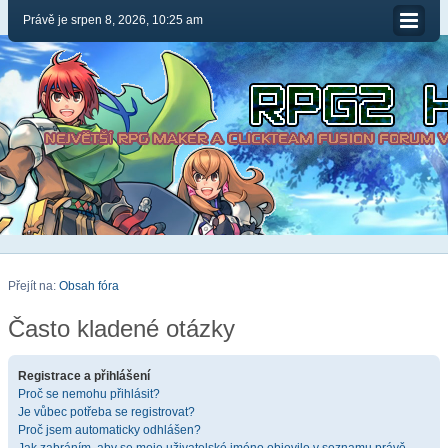
Právě je srpen 8, 2026, 10:25 am
Přejít na:
Obsah fóra
Často kladené otázky
Registrace a přihlášení
Proč se nemohu přihlásit?
Je vůbec potřeba se registrovat?
Proč jsem automaticky odhlášen?