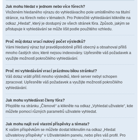
Jak mohu hledat v jednom nebo více fórech?
Vloženém hledaného výrazu do vyhledávacího pole umístěného na titulní
stránce, na fórech nebo v tématech. Pro Pokročilé vyhledávání klikněte na
odkaz „Hledat“, který je dostupný ze všech stránek fóra. Způsob, jakým se
přistupuje k vyhledávání se může lišit podle použitého vzhledu.
Proč můj dotaz vrací nulový počet výsledků?
Vámi hledaný výraz byl pravděpodobně příliš obecný a obsahoval příliš
mnoho častých slov, které nejsou indexovány. Upřesněte váš požadavek a
využijte možností pokročilého vyhledávání.
Proč mi vyhledávání vrací prázdnou bílou stránku!?
Váš dotaz vrátil příliš mnoho výsledků, které server nebyl schopen
zpracovat. Upřesněte váš požadavek a využijte možností pokročilého
vyhledávání.
Jak mohu vyhledávat členy fóra?
Přejděte na stránku „Členové“ a klikněte na odkaz „Vyhledat uživatele“, kde
můžete pomocí různých parametrů uživatele vyhledat.
Jak mohu najít své vlastní příspěvky a témata?
K vašim příspěvkům se můžete dostat kliknutím na odkaz „Hledat
uživatelovy příspěvky“ v Uživatelském panelu, nebo přes váš profil. Pro