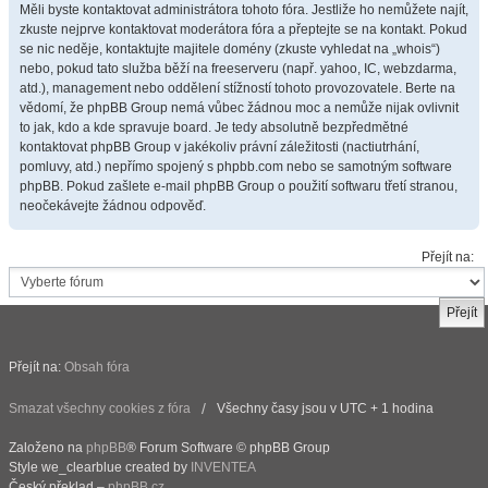
Měli byste kontaktovat administrátora tohoto fóra. Jestliže ho nemůžete najít,
zkuste nejprve kontaktovat moderátora fóra a přeptejte se na kontakt. Pokud
se nic neděje, kontaktujte majitele domény (zkuste vyhledat na „whois“)
nebo, pokud tato služba běží na freeserveru (např. yahoo, IC, webzdarma,
atd.), management nebo oddělení stížností tohoto provozovatele. Berte na
vědomí, že phpBB Group nemá vůbec žádnou moc a nemůže nijak ovlivnit
to jak, kdo a kde spravuje board. Je tedy absolutně bezpředmětné
kontaktovat phpBB Group v jakékoliv právní záležitosti (nactiutrhání,
pomluvy, atd.) nepřímo spojený s phpbb.com nebo se samotným software
phpBB. Pokud zašlete e-mail phpBB Group o použití softwaru třetí stranou,
neočekávejte žádnou odpověď.
Přejít na:
Přejít na:
Obsah fóra
Smazat všechny cookies z fóra
Všechny časy jsou v UTC + 1 hodina
Založeno na
phpBB
® Forum Software © phpBB Group
Style we_clearblue created by
INVENTEA
Český překlad –
phpBB.cz