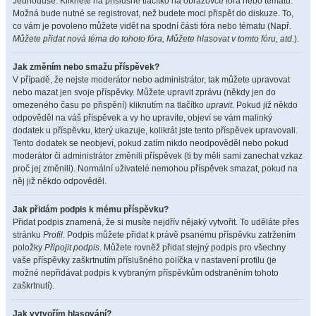
Jednoduše. Klikněte na příslušné tlačítko na obrazovce fóra nebo tématu.
Možná bude nutné se registrovat, než budete moci přispět do diskuze. To,
co vám je povoleno můžete vidět na spodní části fóra nebo tématu (Např.
Můžete přidat nová téma do tohoto fóra, Můžete hlasovat v tomto fóru, atd.
).
Jak změním nebo smažu příspěvek?
V případě, že nejste moderátor nebo administrátor, tak můžete upravovat
nebo mazat jen svoje příspěvky. Můžete upravit zprávu (někdy jen do
omezeného času po přispění) kliknutím na tlačítko
upravit
. Pokud již někdo
odpověděl na váš příspěvek a vy ho upravíte, objeví se vám malinký
dodatek u příspěvku, který ukazuje, kolikrát jste tento příspěvek upravovali.
Tento dodatek se neobjeví, pokud zatím nikdo neodpověděl nebo pokud
moderátor či administrátor změnili příspěvek (ti by měli sami zanechat vzkaz
proč jej změnili). Normální uživatelé nemohou příspěvek smazat, pokud na
něj již někdo odpověděl.
Jak přidám podpis k mému příspěvku?
Přidat podpis znamená, že si musíte nejdřív nějaký vytvořit. To uděláte přes
stránku
Profil
. Podpis můžete přidat k právě psanému příspěvku zatržením
položky
Připojit podpis
. Můžete rovněž přidat stejný podpis pro všechny
vaše příspěvky zaškrtnutím příslušného políčka v nastavení profilu (je
možné nepřidávat podpis k vybraným příspěvkům odstraněním tohoto
zaškrtnutí).
Jak vytvořím hlasování?