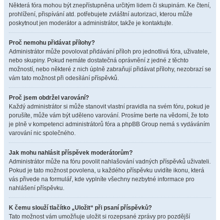
Některá fóra mohou být znepřístupněna určitým lidem či skupinám. Ke čtení,
prohlížení, přispívání atd. potřebujete zvláštní autorizaci, kterou může
poskytnout jen moderátor a administrátor, takže je kontaktujte.
Proč nemohu přidávat přílohy?
Administrátor může povolovat přidávání příloh pro jednotlivá fóra, uživatele,
nebo skupiny. Pokud nemáte dostatečná oprávnění z jedné z těchto
možností, nebo některé z nich úplně zabraňují přidávat přílohy, nezobrazí se
vám tato možnost při odesílání příspěvků.
Proč jsem obdržel varování?
Každý administrátor si může stanovit vlastní pravidla na svém fóru, pokud je
porušíte, může vám být uděleno varování. Prosíme berte na vědomí, že toto
je plně v kompetenci administrátorů fóra a phpBB Group nemá s vydáváním
varování nic společného.
Jak mohu nahlásit příspěvek moderátorům?
Administrátor může na fóru povolit nahlašování vadných příspěvků uživateli.
Pokud je tato možnost povolena, u každého příspěvku uvidíte ikonu, která
vás přivede na formulář, kde vyplníte všechny nezbytné informace pro
nahlášení příspěvku.
K čemu slouží tlačítko „Uložit“ při psaní příspěvků?
Tato možnost vám umožňuje uložit si rozepsané zprávy pro pozdější