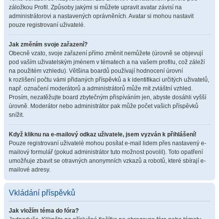
záložkou Profil. Způsoby jakými si můžete upravit avatar závisí na
administrátorovi a nastavených oprávněních. Avatar si mohou nastavit
pouze registrovaní uživatelé.
Jak změním svoje zařazení?
Obecně vzato, svoje zařazení přímo změnit nemůžete (úrovně se objevují
pod vaším uživatelským jménem v tématech a na vašem profilu, což záleží
na použitém vzhledu). Většina boardů používají hodnocení úrovní
k rozlišení počtu vámi přidaných příspěvků a k identifikaci určitých uživatelů,
např. označení moderátorů a administrátorů může mít zvláštní vzhled.
Prosím, nezatěžujte board zbytečným přispíváním jen, abyste dosáhli vyšší
úrovně. Moderátor nebo administrátor pak může počet vašich příspěvků
snížit.
Když kliknu na e-mailový odkaz uživatele, jsem vyzván k přihlášení!
Pouze registrovaní uživatelé mohou posílat e-mail lidem přes nastavený e-
mailový formulář (pokud administrátor tuto možnost povolil). Toto opatření
umožňuje zbavit se otravných anonymních vzkazů a robotů, které sbírají e-
mailové adresy.
Vkládání příspěvků
Jak vložím téma do fóra?