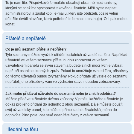
To je nám líto. Příspěvkové formuláře obsahují obranné mechanismy,
kterými se snažíme vystopovat takového uživatele. Měli byste napsat
administrátorovi a zaslat kopii e-mailu, který jste obdrželi, což je velmi
důležité (kvůli hlavičce, která potřebné informace obsahuje). Oni pak mohou
konat.
Přátelé a nepřátelé
Co je můj seznam přátel a nepřátel?
Tyto seznamy můžete využít k utřídění ostatních uživatelů na fóru. Například
uživatelé ve vašem seznamu přátel budou zobrazeni ve vašem
uživatelském panelu se svým stavem a budete z nich moci rychle vybírat
např. při psaní soukromých zpráv. Pokud to umožňuje vzhled fóra, příspěvky
od těchto uživatelů budou zvýrazněny. Pokud přidáte uživatele do seznamu
nepřátel, jeho příspěvky vám ve výchozím stavu nebudou zobrazovány.
Jak mohu přidávat uživatele do seznamů nebo je z nich odebírat?
Můžete přidávat uživatele dvěma způsoby. V profilu každého uživatele je
odkaz pro jeho přidání do jednoho z obou seznamů. Dále můžete použít
svůj uživatelský panel, kde můžete přímo zadat uživatelská jména do
odpovídajícího pole. Zde také odebíráte členy z vašich seznamů.
Hledání na fóru