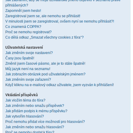
Jak zabráním, aby se moje uživatelské jméno objevilo v seznamu právě
přihlášených?
Zapomněl jsem heslo!
Zaregistroval jsem se, ale nemohu se přihlásit!
V minulosti jsem se zaregistroval, ovšem nyní se nemohu přihlásit?!
Co znamená COPPA?
Proč se nemohu registrovat?
Co dělá odkaz „Smazat všechny cookies z fóra“?
Uživatelská nastavení
Jak změním svoje nastavení?
Časy jsou špatně!
Změnil jsem časové pásmo, ale je to stále špatně!
Můj jazyk není na seznamu!
Jak zobrazím obrázek pod uživatelským jménem?
Jak změním svoje zařazení?
Když kliknu na e-mailový odkaz uživatele, jsem vyzván k přihlášení!
Vkládání příspěvků
Jak vložím téma do fóra?
Jak změním nebo smažu příspěvek?
Jak přidám podpis k mému příspěvku?
Jak vytvořím hlasování?
Proč nemohu přidat více možností pro hlasování?
Jak změním nebo smažu hlasování?
Proč se nemohu dostat k fóru?