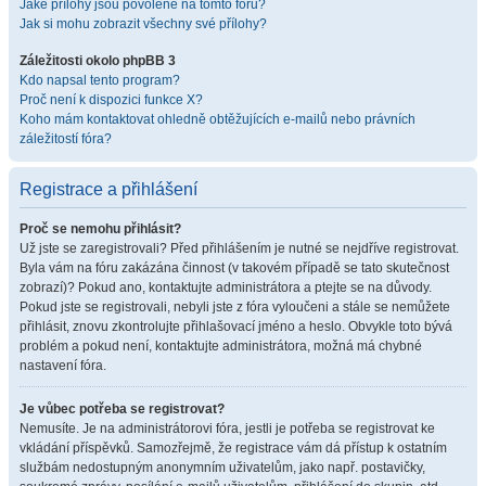
Jaké přílohy jsou povolené na tomto fóru?
Jak si mohu zobrazit všechny své přílohy?
Záležitosti okolo phpBB 3
Kdo napsal tento program?
Proč není k dispozici funkce X?
Koho mám kontaktovat ohledně obtěžujících e-mailů nebo právních
záležitostí fóra?
Registrace a přihlášení
Proč se nemohu přihlásit?
Už jste se zaregistrovali? Před přihlášením je nutné se nejdříve registrovat.
Byla vám na fóru zakázána činnost (v takovém případě se tato skutečnost
zobrazí)? Pokud ano, kontaktujte administrátora a ptejte se na důvody.
Pokud jste se registrovali, nebyli jste z fóra vyloučeni a stále se nemůžete
přihlásit, znovu zkontrolujte přihlašovací jméno a heslo. Obvykle toto bývá
problém a pokud není, kontaktujte administrátora, možná má chybné
nastavení fóra.
Je vůbec potřeba se registrovat?
Nemusíte. Je na administrátorovi fóra, jestli je potřeba se registrovat ke
vkládání příspěvků. Samozřejmě, že registrace vám dá přístup k ostatním
službám nedostupným anonymním uživatelům, jako např. postavičky,