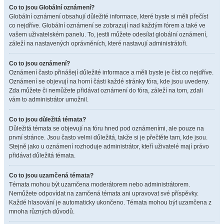
Co to jsou Globální oznámení?
Globální oznámení obsahují důležité informace, které byste si měli přečíst
co nejdříve. Globální oznámení se zobrazují nad každým fórem a také ve
vašem uživatelském panelu. To, jestli můžete odesílat globální oznámení,
záleží na nastavených oprávněních, které nastavují administrátoři.
Co to jsou oznámení?
Oznámení často přinášejí důležité informace a měli byste je číst co nejdříve.
Oznámení se objevují na horní části každé stránky fóra, kde jsou uvedeny.
Zda můžete či nemůžete přidávat oznámení do fóra, záleží na tom, zdali
vám to administrátor umožnil.
Co to jsou důležitá témata?
Důležitá témata se objevují na fóru hned pod oznámeními, ale pouze na
první stránce. Jsou často velmi důležitá, takže si je přečtěte tam, kde jsou.
Stejně jako u oznámení rozhoduje administrátor, kteří uživatelé mají právo
přidávat důležitá témata.
Co to jsou uzamčená témata?
Témata mohou být uzamčena moderátorem nebo administrátorem.
Nemůžete odpovídat na zamčená témata ani upravovat své příspěvky.
Každé hlasování je automaticky ukončeno. Témata mohou být uzamčena z
mnoha různých důvodů.