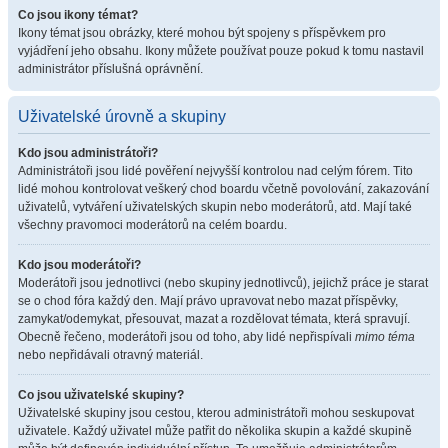
Co jsou ikony témat?
Ikony témat jsou obrázky, které mohou být spojeny s příspěvkem pro
vyjádření jeho obsahu. Ikony můžete používat pouze pokud k tomu nastavil
administrátor příslušná oprávnění.
Uživatelské úrovně a skupiny
Kdo jsou administrátoři?
Administrátoři jsou lidé pověření nejvyšší kontrolou nad celým fórem. Tito
lidé mohou kontrolovat veškerý chod boardu včetně povolování, zakazování
uživatelů, vytváření uživatelských skupin nebo moderátorů, atd. Mají také
všechny pravomoci moderátorů na celém boardu.
Kdo jsou moderátoři?
Moderátoři jsou jednotlivci (nebo skupiny jednotlivců), jejichž práce je starat
se o chod fóra každý den. Mají právo upravovat nebo mazat příspěvky,
zamykat/odemykat, přesouvat, mazat a rozdělovat témata, která spravují.
Obecně řečeno, moderátoři jsou od toho, aby lidé nepřispívali
mimo téma
nebo nepřidávali otravný materiál.
Co jsou uživatelské skupiny?
Uživatelské skupiny jsou cestou, kterou administrátoři mohou seskupovat
uživatele. Každý uživatel může patřit do několika skupin a každé skupině