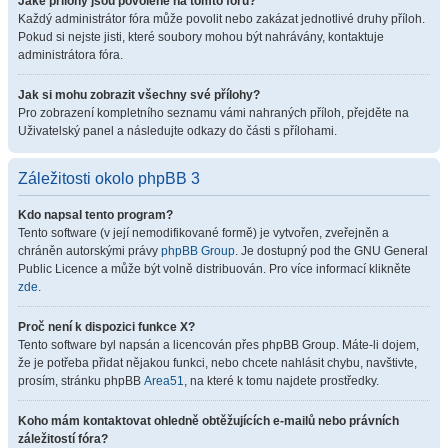
Jaké přílohy jsou povolené na tomto fóru?
Každý administrátor fóra může povolit nebo zakázat jednotlivé druhy příloh.
Pokud si nejste jisti, které soubory mohou být nahrávány, kontaktuje
administrátora fóra.
Jak si mohu zobrazit všechny své přílohy?
Pro zobrazení kompletního seznamu vámi nahraných příloh, přejděte na
Uživatelský panel a následujte odkazy do části s přílohami.
Záležitosti okolo phpBB 3
Kdo napsal tento program?
Tento software (v její nemodifikované formě) je vytvořen, zveřejněn a
chráněn autorskými právy
phpBB Group
. Je dostupný pod the GNU General
Public Licence a může být volně distribuován. Pro více informací klikněte
zde
.
Proč není k dispozici funkce X?
Tento software byl napsán a licencován přes phpBB Group. Máte-li dojem,
že je potřeba přidat nějakou funkci, nebo chcete nahlásit chybu, navštivte,
prosím, stránku phpBB
Area51
, na které k tomu najdete prostředky.
Koho mám kontaktovat ohledně obtěžujících e-mailů nebo právních
záležitostí fóra?