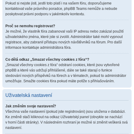
Pokud si nejste jisti, jestli toto platí i na vašem fóru, doporučujeme
kontaktovat vaše právního poradce, phpBB Teams nemůže a nebude
poskytovat právni podporu v jakémkoliv kontextu.
Proč se nemohu registrovat?
Je možné, že vlastník fóra zabanoval vaši IP adresu nebo zakázal použití
uživatelského jména, které jste si zvolili. Administrátor také mohl vypnout
registrace, aby zabranil přístupu nových návštěvníků na fórum. Pro další
informace kontaktuje administrátora fóra.
Co dělá odkaz „Smazat všechny cookies z fóra“?
„Smazat všechny cookies z fóra“ odstraní cookies, které jsou vytvořené
phpBB a které vás udržují přihlášené, dále se také starají o funkce
sledování nových příspěvků na fórech a v tématech, pokud to administrátor
umožňuje. Smažte cookies fóra pokud máte potíže s přihlašováním.
Uživatelská nastavení
Jak změním svoje nastavení?
Všechna vaše nastavení (pokud jste registrováni) jsou uložena v databázi.
Ke změně stačí kliknout na odkaz
Uživatelský panel
(obvykle se nachází
v horní části stránky). V následném rozhraní je možné si změnit veškerá svá
nastavení.