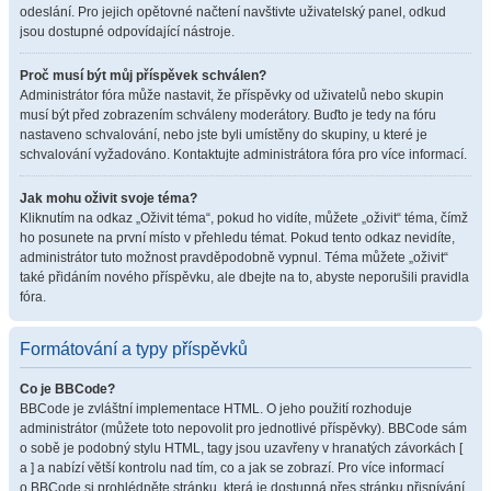
odeslání. Pro jejich opětovné načtení navštivte uživatelský panel, odkud
jsou dostupné odpovídající nástroje.
Proč musí být můj příspěvek schválen?
Administrátor fóra může nastavit, že příspěvky od uživatelů nebo skupin
musí být před zobrazením schváleny moderátory. Buďto je tedy na fóru
nastaveno schvalování, nebo jste byli umístěny do skupiny, u které je
schvalování vyžadováno. Kontaktujte administrátora fóra pro více informací.
Jak mohu oživit svoje téma?
Kliknutím na odkaz „Oživit téma“, pokud ho vidíte, můžete „oživit“ téma, čímž
ho posunete na první místo v přehledu témat. Pokud tento odkaz nevidíte,
administrátor tuto možnost pravděpodobně vypnul. Téma můžete „oživit“
také přidáním nového příspěvku, ale dbejte na to, abyste neporušili pravidla
fóra.
Formátování a typy příspěvků
Co je BBCode?
BBCode je zvláštní implementace HTML. O jeho použití rozhoduje
administrátor (můžete toto nepovolit pro jednotlivé příspěvky). BBCode sám
o sobě je podobný stylu HTML, tagy jsou uzavřeny v hranatých závorkách [
a ] a nabízí větší kontrolu nad tím, co a jak se zobrazí. Pro více informací
o BBCode si prohlédněte stránku, která je dostupná přes stránku přispívání.