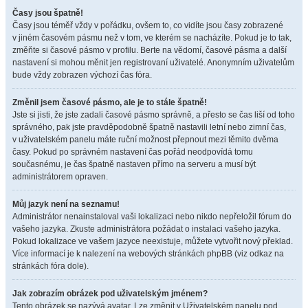
Časy jsou špatně!
Časy jsou téměř vždy v pořádku, ovšem to, co vidíte jsou časy zobrazené
v jiném časovém pásmu než v tom, ve kterém se nacházíte. Pokud je to tak,
změňte si časové pásmo v profilu. Berte na vědomí, časové pásma a další
nastavení si mohou měnit jen registrovaní uživatelé. Anonymním uživatelům
bude vždy zobrazen výchozí čas fóra.
Změnil jsem časové pásmo, ale je to stále špatně!
Jste si jisti, že jste zadali časové pásmo správně, a přesto se čas liší od toho
správného, pak jste pravděpodobně špatně nastavili letní nebo zimní čas,
v uživatelském panelu máte ruční možnost přepnout mezi těmito dvěma
časy. Pokud po správném nastavení čas pořád neodpovídá tomu
současnému, je čas špatně nastaven přímo na serveru a musí být
administrátorem opraven.
Můj jazyk není na seznamu!
Administrátor nenainstaloval vaši lokalizaci nebo nikdo nepřeložil fórum do
vašeho jazyka. Zkuste administrátora požádat o instalaci vašeho jazyka.
Pokud lokalizace ve vašem jazyce neexistuje, můžete vytvořit nový překlad.
Více informací je k nalezení na webových stránkách phpBB (viz odkaz na
stránkách fóra dole).
Jak zobrazím obrázek pod uživatelským jménem?
Tento obrázek se nazývá avatar. Lze změnit v Uživatelském panelu pod