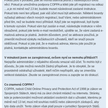
Pokud jsou v pořádku, pak se mohla odehrát jedna z následujících dvou
věcí. Pokud je umožněna podpora COPPA a klikli jste při registraci na odkaz
…a je mi méně než 13 let
, budete muset následovat zaslané instrukce.
Pokud toto není ten případ, pak váš účet musí být aktivován. Některé boardy
vyžadují aktivaci všech nových registrací, buď Vámi, nebo administrátorem
před tím, než se budete moci přihlásit. Když jste se registrovali, byli byste
k tomuto vyzváni. Pokud vám byl zaslán e-mail, následujte instrukce v něm
obsažené, pokud jste tento e-mail neobdrželi, ujistěte se, že vámi zadaná e-
mailová adresa je platná. Jedním důvodem, proč se aktivace používá, je
zmenšit možnost výskytu
nežádoucích
uživatelů, kteří se snaží pouze
obtěžovat. Pokud si jste jisti, že e-mailová adresa, kterou jste použili je
platná, kontaktujte administrátora boardu.
V minulosti jsem se zaregistroval, ovšem nyní se nemohu přihlásit?!
Nejspíše administrátor z nějakého důvodu smazal váš účet. To mohlo být z
důvodu, že jste možná nevložili žádný příspěvek. Je to obvyklé, že se
pravidelně odstraňují uživatelé, kteří ničím nepřispěli, aby se zmenšila
velikost databáze. Zkuste se zaregistrovat znovu a zapojte se do diskuzí.
Co znamená COPPA?
COPPA, neboli Child Online Privacy and Protection Act of 1998 je zákon ve
Spojených Státech, který má za úkol chránit mládež na internetu. Stránky,
kde je potencionální možnost ukládání osobních dat o uživateli, kterému je
méně než 13 let, musí mít souhlas rodičů nebo zákonných zástupců, aby
tyto data uložil. Tento zákon však platí pouze v jurisdikci Spojených Států.