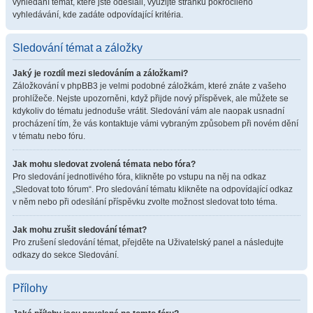
vyhledání témat, které jste odeslali, využijte stránku pokročilého
vyhledávání, kde zadáte odpovídající kritéria.
Sledování témat a záložky
Jaký je rozdíl mezi sledováním a záložkami?
Záložkování v phpBB3 je velmi podobné záložkám, které znáte z vašeho
prohlížeče. Nejste upozorněni, když přijde nový příspěvek, ale můžete se
kdykoliv do tématu jednoduše vrátit. Sledování vám ale naopak usnadní
procházení tím, že vás kontaktuje vámi vybraným způsobem při novém dění
v tématu nebo fóru.
Jak mohu sledovat zvolená témata nebo fóra?
Pro sledování jednotlivého fóra, klikněte po vstupu na něj na odkaz
„Sledovat toto fórum“. Pro sledování tématu klikněte na odpovídající odkaz
v něm nebo při odesílání příspěvku zvolte možnost sledovat toto téma.
Jak mohu zrušit sledování témat?
Pro zrušení sledování témat, přejděte na Uživatelský panel a následujte
odkazy do sekce Sledování.
Přílohy