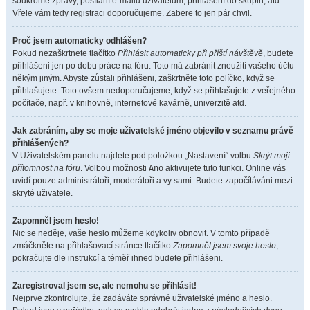
soukromé zprávy, posílání e-mailů uživatelům, přihlášení do skupin, atd.
Vřele vám tedy registraci doporučujeme. Zabere to jen pár chvil.
Proč jsem automaticky odhlášen?
Pokud nezaškrtnete tlačítko
Přihlásit automaticky při příští návštěvě
, budete
přihlášeni jen po dobu práce na fóru. Toto má zabránit zneužití vašeho účtu
někým jiným. Abyste zůstali přihlášeni, zaškrtněte toto políčko, když se
přihlašujete. Toto ovšem nedoporučujeme, když se přihlašujete z veřejného
počítače, např. v knihovně, internetové kavárně, univerzitě atd.
Jak zabráním, aby se moje uživatelské jméno objevilo v seznamu právě
přihlášených?
V Uživatelském panelu najdete pod položkou „Nastavení“ volbu
Skrýt moji
přítomnost na fóru
. Volbou možnosti
Ano
aktivujete tuto funkci. Online vás
uvidí pouze administrátoři, moderátoři a vy sami. Budete započítáváni mezi
skryté uživatele.
Zapomněl jsem heslo!
Nic se neděje, vaše heslo můžeme kdykoliv obnovit. V tomto případě
zmáčkněte na přihlašovací stránce tlačítko
Zapomněl jsem svoje heslo
,
pokračujte dle instrukcí a téměř ihned budete přihlášeni.
Zaregistroval jsem se, ale nemohu se přihlásit!
Nejprve zkontrolujte, že zadáváte správné uživatelské jméno a heslo.