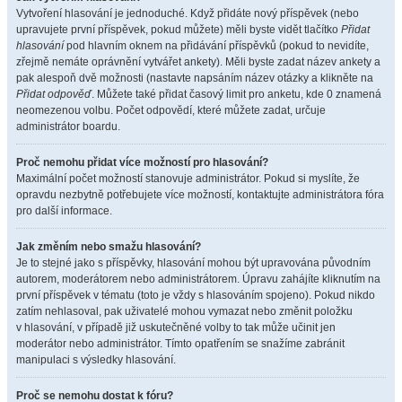
Vytvoření hlasování je jednoduché. Když přidáte nový příspěvek (nebo
upravujete první příspěvek, pokud můžete) měli byste vidět tlačítko
Přidat
hlasování
pod hlavním oknem na přidávání příspěvků (pokud to nevidíte,
zřejmě nemáte oprávnění vytvářet ankety). Měli byste zadat název ankety a
pak alespoň dvě možnosti (nastavte napsáním název otázky a klikněte na
Přidat odpověď
. Můžete také přidat časový limit pro anketu, kde 0 znamená
neomezenou volbu. Počet odpovědí, které můžete zadat, určuje
administrátor boardu.
Proč nemohu přidat více možností pro hlasování?
Maximální počet možností stanovuje administrátor. Pokud si myslíte, že
opravdu nezbytně potřebujete více možností, kontaktujte administrátora fóra
pro další informace.
Jak změním nebo smažu hlasování?
Je to stejné jako s příspěvky, hlasování mohou být upravována původním
autorem, moderátorem nebo administrátorem. Úpravu zahájíte kliknutím na
první příspěvek v tématu (toto je vždy s hlasováním spojeno). Pokud nikdo
zatím nehlasoval, pak uživatelé mohou vymazat nebo změnit položku
v hlasování, v případě již uskutečněné volby to tak může učinit jen
moderátor nebo administrátor. Tímto opatřením se snažíme zabránit
manipulaci s výsledky hlasování.
Proč se nemohu dostat k fóru?