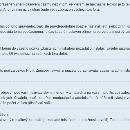
obrazené v jiném časovém pásmu než v tom, ve kterém se nacházíte. Pokud je to tak
elé. Anonymním uživatelům bude vždy zobrazen výchozí čas fóra.
čas liší od toho správného, pak jste pravděpodobně špatně nastavili letní nebo zimn
dpovídá tomu současnému, je čas špatně nastaven přímo na serveru a musí být ad
il fórum do vašeho jazyka. Zkuste administrátora požádat o instalaci vašeho jazyka
h phpBB (viz odkaz na stránkách fóra dole).
u pod záložkou Profil. Způsoby jakými si můžete upravit avatar závisí na administr
objevují pod vaším uživatelským jménem v tématech a na vašem profilu, což zálež
i určitých uživatelů, např. označení moderátorů a administrátorů může mít zvláštní 
ůže počet vašich příspěvků snížit.
ášení!
stavený e-mailový formulář (pokud administrátor tuto možnost povolil). Toto opatř