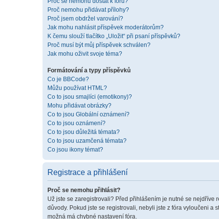
Proč se nemohu dostat k fóru?
Proč nemohu přidávat přílohy?
Proč jsem obdržel varování?
Jak mohu nahlásit příspěvek moderátorům?
K čemu slouží tlačítko „Uložit“ při psaní příspěvků?
Proč musí být můj příspěvek schválen?
Jak mohu oživit svoje téma?
Formátování a typy příspěvků
Co je BBCode?
Můžu používat HTML?
Co to jsou smajlíci (emotikony)?
Mohu přidávat obrázky?
Co to jsou Globální oznámení?
Co to jsou oznámení?
Co to jsou důležitá témata?
Co to jsou uzamčená témata?
Co jsou ikony témat?
Registrace a přihlášení
Proč se nemohu přihlásit?
Už jste se zaregistrovali? Před přihlášením je nutné se nejdříve 
důvody. Pokud jste se registrovali, nebyli jste z fóra vyloučeni a
možná má chybné nastavení fóra.