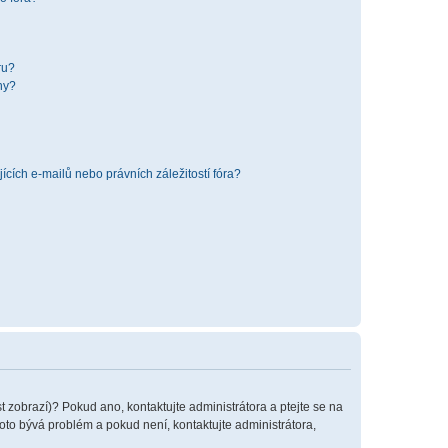
ru?
hy?
cích e-mailů nebo právních záležitostí fóra?
t zobrazí)? Pokud ano, kontaktujte administrátora a ptejte se na
 toto bývá problém a pokud není, kontaktujte administrátora,