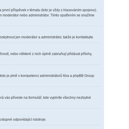
první příspěvek v tématu (toto je vždy s hlasováním spojeno).
en moderátor nebo administrátor. Tímto opatřením se snažíme
oskytnout jen moderátor a administrátor, takže je kontaktujte.
ostí, nebo některé z nich úplně zabraňují přidávat přílohy,
 toto je plně v kompetenci administrátorů fóra a phpBB Group
erá vás přivede na formulář, kde vyplníte všechny nezbytné
ostupné odpovídající nástroje.