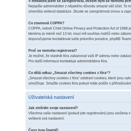
V minulosti jsem se zaregistroval, ovšem nyní se nemohu přih
Nejspíše administrátor z nějakého důvodu smazal váš účet. To mohl
zmenšila velikost databáze. Zkuste se zaregistrovat znovu a zapo
Co znamená COPPA?
COPPA, neboli Child Online Privacy and Protection Act of 1998 je
kterému je méně než 13 let, musí mít souhlas rodičů nebo zákonných
doporučujeme kontaktovat vaše právního poradce, phpBB Teams 
Proč se nemohu registrovat?
Je možné, že vlastník fóra zabanoval vaši IP adresu nebo zakázal 
Pro další informace kontaktuje administrátora fóra.
Co dělá odkaz „Smazat všechny cookies z fóra“?
„Smazat všechny cookies z fóra“ odstraní cookies, které jsou vyt
umožňuje. Smažte cookies fóra pokud máte potíže s přihlašován
Uživatelská nastavení
Jak změním svoje nastavení?
Všechna vaše nastavení (pokud jste registrováni) jsou uložena v
veškerá svá nastavení.
Časy jsou špatně!