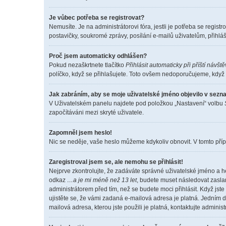
Je vůbec potřeba se registrovat?
Nemusíte. Je na administrátorovi fóra, jestli je potřeba se reg
postavičky, soukromé zprávy, posílání e-mailů uživatelům, přihláš
Proč jsem automaticky odhlášen?
Pokud nezaškrtnete tlačítko
Přihlásit automaticky při příští návšt
políčko, když se přihlašujete. Toto ovšem nedoporučujeme, když s
Jak zabráním, aby se moje uživatelské jméno objevilo v sez
V Uživatelském panelu najdete pod položkou „Nastavení“ volbu
započítáváni mezi skryté uživatele.
Zapomněl jsem heslo!
Nic se neděje, vaše heslo můžeme kdykoliv obnovit. V tomto příp
Zaregistroval jsem se, ale nemohu se přihlásit!
Nejprve zkontrolujte, že zadáváte správné uživatelské jméno a h
odkaz
…a je mi méně než 13 let
, budete muset následovat zaslan
administrátorem před tím, než se budete moci přihlásit. Když jste
ujistěte se, že vámi zadaná e-mailová adresa je platná. Jedním
mailová adresa, kterou jste použili je platná, kontaktujte adminis