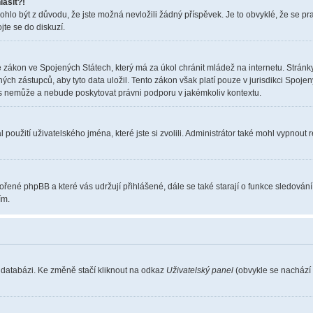
lásit?!
o být z důvodu, že jste možná nevložili žádný příspěvek. Je to obvyklé, že se pravi
jte se do diskuzí.
 zákon ve Spojených Státech, který má za úkol chránit mládež na internetu. Stránky
 zástupců, aby tyto data uložil. Tento zákon však platí pouze v jurisdikci Spojených S
nemůže a nebude poskytovat právni podporu v jakémkoliv kontextu.
použití uživatelského jména, které jste si zvolili. Administrátor také mohl vypnout 
vořené phpBB a které vás udržují přihlášené, dále se také starají o funkce sledován
ím.
 databázi. Ke změně stačí kliknout na odkaz
Uživatelský panel
(obvykle se nachází 