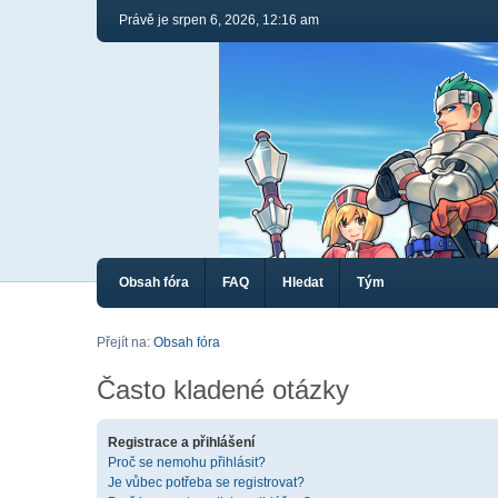
Právě je srpen 6, 2026, 12:16 am
Obsah fóra
FAQ
Hledat
Tým
Přejít na:
Obsah fóra
Často kladené otázky
Registrace a přihlášení
Proč se nemohu přihlásit?
Je vůbec potřeba se registrovat?