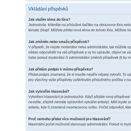
Vkládání příspěvků
Jak vložím téma do fóra?
Jednoduše. Klikněte na příslušné tlačítko na obrazovce fóra neb
tématu (Např.
Můžete přidat nová téma do tohoto fóra, Můžete hla
Jak změním nebo smažu příspěvek?
V případě, že nejste moderátor nebo administrátor, tak můžete u
někdo odpověděl na váš příspěvek a vy ho upravíte, objeví se vá
nebo pokud moderátor či administrátor změnili příspěvek (ti by 
Jak přidám podpis k mému příspěvku?
Přidat podpis znamená, že si musíte nejdřív nějaký vytvořit. To u
pro všechny vaše příspěvky zaškrtnutím příslušného políčka v na
Jak vytvořím hlasování?
Vytvoření hlasování je jednoduché. Když přidáte nový příspěvek 
nevidíte, zřejmě nemáte oprávnění vytvářet ankety). Měli byste
anketu, kde 0 znamená neomezenou volbu. Počet odpovědí, které
Proč nemohu přidat více možností pro hlasování?
Maximální počet možností stanovuje administrátor. Pokud si myslí