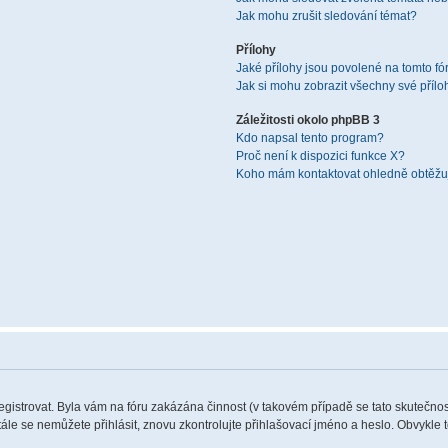
Jak mohu zrušit sledování témat?
Přílohy
Jaké přílohy jsou povolené na tomto fó
Jak si mohu zobrazit všechny své přílo
Záležitosti okolo phpBB 3
Kdo napsal tento program?
Proč není k dispozici funkce X?
Koho mám kontaktovat ohledně obtěžují
registrovat. Byla vám na fóru zakázána činnost (v takovém případě se tato skutečnos
 stále se nemůžete přihlásit, znovu zkontrolujte přihlašovací jméno a heslo. Obvykle