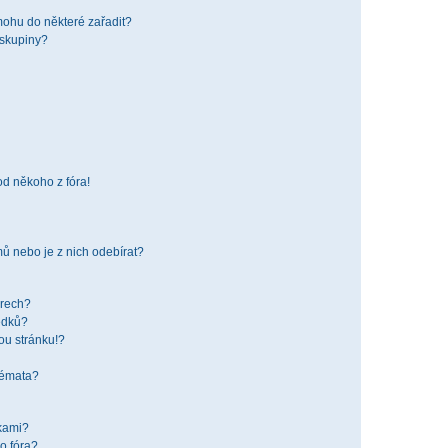
mohu do některé zařadit?
 skupiny?
od někoho z fóra!
ů nebo je z nich odebírat?
órech?
edků?
ou stránku!?
 témata?
žkami?
o fóra?