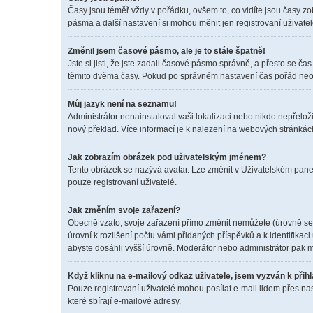
Časy jsou téměř vždy v pořádku, ovšem to, co vidíte jsou časy z
pásma a další nastavení si mohou měnit jen registrovaní uživat
Změnil jsem časové pásmo, ale je to stále špatně!
Jste si jisti, že jste zadali časové pásmo správně, a přesto se 
těmito dvěma časy. Pokud po správném nastavení čas pořád neo
Můj jazyk není na seznamu!
Administrátor nenainstaloval vaši lokalizaci nebo nikdo nepřelož
nový překlad. Více informací je k nalezení na webových stránkác
Jak zobrazím obrázek pod uživatelským jménem?
Tento obrázek se nazývá avatar. Lze změnit v Uživatelském panel
pouze registrovaní uživatelé.
Jak změním svoje zařazení?
Obecně vzato, svoje zařazení přímo změnit nemůžete (úrovně se 
úrovní k rozlišení počtu vámi přidaných příspěvků a k identifikac
abyste dosáhli vyšší úrovně. Moderátor nebo administrátor pak m
Když kliknu na e-mailový odkaz uživatele, jsem vyzván k přihl
Pouze registrovaní uživatelé mohou posílat e-mail lidem přes na
které sbírají e-mailové adresy.