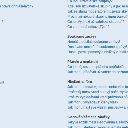
Co jsou uživatelské skupiny?
u právě přihlášených?
Kde jsou uživatelské skupiny a jak se 
Jak se stanu moderátorem uživatelské
Proč mají některé skupiny jinou barvu?
t?!
Co je „Výchozí uživatelská skupina“?
Co znamená odkaz „Tým“?
Soukromé zprávy
Nemůžu posílat soukromé zprávy!
Dostávám nechtěné soukromé zprávy!
Dostal jsem spamový a obtížný e-mail 
Přátelé a nepřátelé
Co je můj seznam přátel a nepřátel?
Jak mohu přidávat uživatele do seznam
Hledání na fóru
ní!
Jak mohu hledat v jednom nebo více f
Proč můj dotaz vrací nulový počet výsl
Proč mi vyhledávání vrací prázdnou bíl
Jak mohu vyhledávat členy fóra?
Jak mohu najít své vlastní příspěvky a
Sledování témat a záložky
Jaký je rozdíl mezi sledováním a zálo
Jak mohu sledovat zvolená témata neb