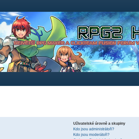
Uživatelské úrovně a skupiny
Kdo jsou administrátoři?
Kdo jsou moderátoři?