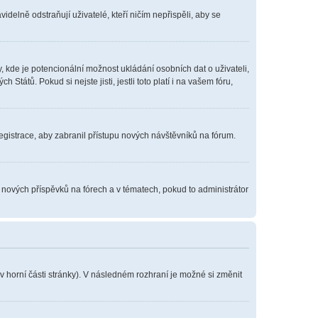
delně odstraňují uživatelé, kteří ničím nepřispěli, aby se
, kde je potencionální možnost ukládání osobních dat o uživateli,
tátů. Pokud si nejste jisti, jestli toto platí i na vašem fóru,
registrace, aby zabranil přístupu nových návštěvníků na fórum.
í nových příspěvků na fórech a v tématech, pokud to administrátor
v horní části stránky). V následném rozhraní je možné si změnit