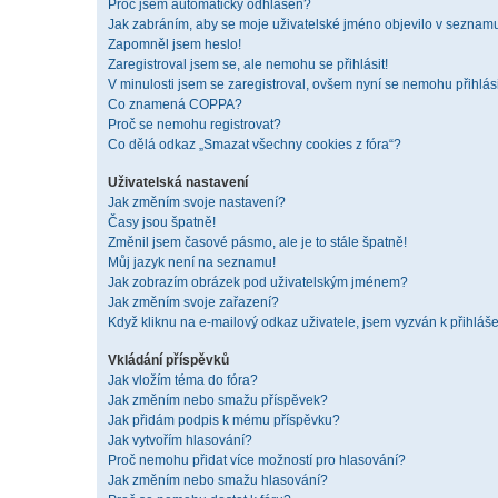
Proč jsem automaticky odhlášen?
Jak zabráním, aby se moje uživatelské jméno objevilo v seznam
Zapomněl jsem heslo!
Zaregistroval jsem se, ale nemohu se přihlásit!
V minulosti jsem se zaregistroval, ovšem nyní se nemohu přihlási
Co znamená COPPA?
Proč se nemohu registrovat?
Co dělá odkaz „Smazat všechny cookies z fóra“?
Uživatelská nastavení
Jak změním svoje nastavení?
Časy jsou špatně!
Změnil jsem časové pásmo, ale je to stále špatně!
Můj jazyk není na seznamu!
Jak zobrazím obrázek pod uživatelským jménem?
Jak změním svoje zařazení?
Když kliknu na e-mailový odkaz uživatele, jsem vyzván k přihláše
Vkládání příspěvků
Jak vložím téma do fóra?
Jak změním nebo smažu příspěvek?
Jak přidám podpis k mému příspěvku?
Jak vytvořím hlasování?
Proč nemohu přidat více možností pro hlasování?
Jak změním nebo smažu hlasování?