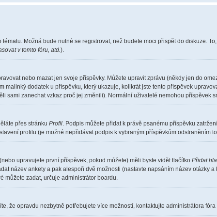
o tématu. Možná bude nutné se registrovat, než budete moci přispět do diskuze. To
sovat v tomto fóru, atd.
).
pravovat nebo mazat jen svoje příspěvky. Můžete upravit zprávu (někdy jen do omez
m malinký dodatek u příspěvku, který ukazuje, kolikrát jste tento příspěvek upravo
měli sami zanechat vzkaz proč jej změnili). Normální uživatelé nemohou příspěvek 
děláte přes stránku
Profil
. Podpis můžete přidat k právě psanému příspěvku zatrže
stavení profilu (je možné nepřidávat podpis k vybraným příspěvkům odstraněním toh
(nebo upravujete první příspěvek, pokud můžete) měli byste vidět tlačítko
Přidat hl
 zadat název ankety a pak alespoň dvě možnosti (nastavte napsáním název otázky a 
 můžete zadat, určuje administrátor boardu.
te, že opravdu nezbytně potřebujete více možností, kontaktujte administrátora fóra 