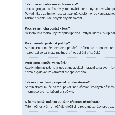
Jak změním nebo smažu hlasování?
Je to stejné jako s příspěvky, hlasování mohou být upravována p
Pokud nikdo zatím nehlasoval, pak uživatelé mohou vymazat nebo
zabránit manipulaci s výsledky hlasování.
Proč se nemohu dostat k fóru?
Některá fóra mohou být znepřístupněna určitým lidem či skupinám. 
Proč nemohu přidávat přílohy?
Administrátor může povolovat přidávání příloh pro jednotlivá fór
nezobrazí se vám tato možnost při odesílání příspěvků.
Proč jsem obdržel varování?
Každý administrátor si může stanovit vlastní pravidla na svém f
nemá s vydáváním varování nic společného.
Jak mohu nahlásit příspěvek moderátorům?
Administrátor může na fóru povolit nahlašování vadných příspěvk
informace pro nahlášení příspěvku.
K čemu slouží tlačítko „Uložit“ při psaní příspěvků?
Tato možnost vám umožňuje uložit si rozepsané zprávy pro pozděj