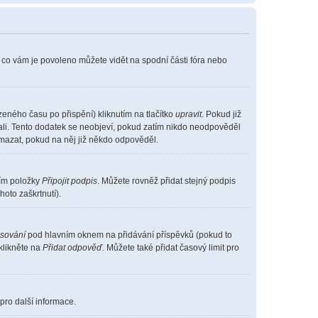
, co vám je povoleno můžete vidět na spodní části fóra nebo
eného času po přispění) kliknutím na tlačítko
upravit
. Pokud již
vali. Tento dodatek se neobjeví, pokud zatím nikdo neodpověděl
smazat, pokud na něj již někdo odpověděl.
ním položky
Připojit podpis
. Můžete rovněž přidat stejný podpis
oto zaškrtnutí).
asování
pod hlavním oknem na přidávání příspěvků (pokud to
klikněte na
Přidat odpověď
. Můžete také přidat časový limit pro
pro další informace.