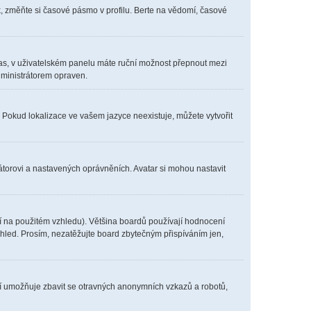
, změňte si časové pásmo v profilu. Berte na vědomí, časové
í čas, v uživatelském panelu máte ruční možnost přepnout mezi
ministrátorem opraven.
. Pokud lokalizace ve vašem jazyce neexistuje, můžete vytvořit
átorovi a nastavených oprávněních. Avatar si mohou nastavit
í na použitém vzhledu). Většina boardů používají hodnocení
vzhled. Prosím, nezatěžujte board zbytečným přispíváním jen,
ení umožňuje zbavit se otravných anonymních vzkazů a robotů,