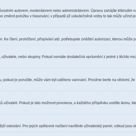
ůvodním autorem, moderátorem nebo administrátorem. Úpravu zahájíte kliknutím na 
 změnit položku v hlasování, v případě již uskutečněné volby to tak může učinit j
Ke čtení, prohlížení, přispívání atd. potřebujete zvláštní autorizaci, kterou může p
a, uživatele, nebo skupiny. Pokud nemáte dostatečná oprávnění z jedné z těchto možn
óru, pokud je porušíte, může vám být uděleno varování. Prosíme berte na vědomí, že
ů uživateli. Pokud je tato možnost povolena, u každého příspěvku uvidíte ikonu, kt
ší odeslání. Pro jejich opětovné načtení navštivte uživatelský panel, odkud jsou d