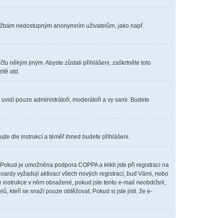
m službám nedostupným anonymním uživatelům, jako např.
.
čtu někým jiným. Abyste zůstali přihlášeni, zaškrtněte toto
itě atd.
s uvidí pouze administrátoři, moderátoři a vy sami. Budete
ujte dle instrukcí a téměř ihned budete přihlášeni.
Pokud je umožněna podpora COPPA a klikli jste při registraci na
boardy vyžadují aktivaci všech nových registrací, buď Vámi, nebo
te instrukce v něm obsažené, pokud jste tento e-mail neobdrželi,
lů, kteří se snaží pouze obtěžovat. Pokud si jste jisti, že e-