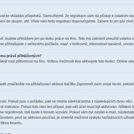
istrovat ke vkládání příspěvků. Samozřejmě, že registrace vám dá přístup k ostatní
ení do skupin, atd. Vřele vám tedy registraci doporučujeme. Zabere to jen pár chvil
ěvě
, budete přihlášeni jen po dobu práce na fóru. Toto má zabránit zneužití vašeho ú
e přihlašujete z veřejného počítače, např. v knihovně, internetové kavárně, univerz
namu právě přihlášených?
Skrýt moji přítomnost na fóru
. Volbou možnosti
Ano
aktivujete tuto funkci. Online vá
adě zmáčkněte na přihlašovací stránce tlačítko
Zapomněl jsem svoje heslo
, pokrač
eslo. Pokud jsou v pořádku, pak se mohla odehrát jedna z následujících dvou věcí. 
é instrukce. Pokud toto není ten případ, pak váš účet musí být aktivován. Některé 
 se registrovali, byli byste k tomuto vyzváni. Pokud vám byl zaslán e-mail, následuj
 důvodem, proč se aktivace používá, je zmenšit možnost výskytu
nežádoucích
uživate
trátora boardu.