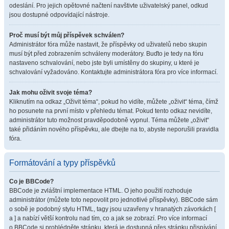
odeslání. Pro jejich opětovné načtení navštivte uživatelský panel, odkud
jsou dostupné odpovídající nástroje.
Proč musí být můj příspěvek schválen?
Administrátor fóra může nastavit, že příspěvky od uživatelů nebo skupin
musí být před zobrazením schváleny moderátory. Buďto je tedy na fóru
nastaveno schvalování, nebo jste byli umístěny do skupiny, u které je
schvalování vyžadováno. Kontaktujte administrátora fóra pro více informací.
Jak mohu oživit svoje téma?
Kliknutím na odkaz „Oživit téma“, pokud ho vidíte, můžete „oživit“ téma, čímž
ho posunete na první místo v přehledu témat. Pokud tento odkaz nevidíte,
administrátor tuto možnost pravděpodobně vypnul. Téma můžete „oživit“
také přidáním nového příspěvku, ale dbejte na to, abyste neporušili pravidla
fóra.
Formátování a typy příspěvků
Co je BBCode?
BBCode je zvláštní implementace HTML. O jeho použití rozhoduje
administrátor (můžete toto nepovolit pro jednotlivé příspěvky). BBCode sám
o sobě je podobný stylu HTML, tagy jsou uzavřeny v hranatých závorkách [
a ] a nabízí větší kontrolu nad tím, co a jak se zobrazí. Pro více informací
o BBCode si prohlédněte stránku, která je dostupná přes stránku přispívání.