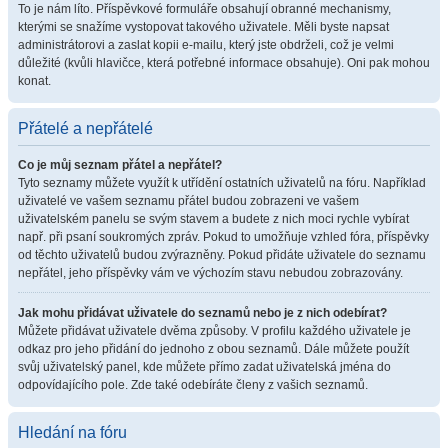
To je nám líto. Příspěvkové formuláře obsahují obranné mechanismy,
kterými se snažíme vystopovat takového uživatele. Měli byste napsat
administrátorovi a zaslat kopii e-mailu, který jste obdrželi, což je velmi
důležité (kvůli hlavičce, která potřebné informace obsahuje). Oni pak mohou
konat.
Přátelé a nepřátelé
Co je můj seznam přátel a nepřátel?
Tyto seznamy můžete využít k utřídění ostatních uživatelů na fóru. Například
uživatelé ve vašem seznamu přátel budou zobrazeni ve vašem
uživatelském panelu se svým stavem a budete z nich moci rychle vybírat
např. při psaní soukromých zpráv. Pokud to umožňuje vzhled fóra, příspěvky
od těchto uživatelů budou zvýrazněny. Pokud přidáte uživatele do seznamu
nepřátel, jeho příspěvky vám ve výchozím stavu nebudou zobrazovány.
Jak mohu přidávat uživatele do seznamů nebo je z nich odebírat?
Můžete přidávat uživatele dvěma způsoby. V profilu každého uživatele je
odkaz pro jeho přidání do jednoho z obou seznamů. Dále můžete použít
svůj uživatelský panel, kde můžete přímo zadat uživatelská jména do
odpovídajícího pole. Zde také odebíráte členy z vašich seznamů.
Hledání na fóru