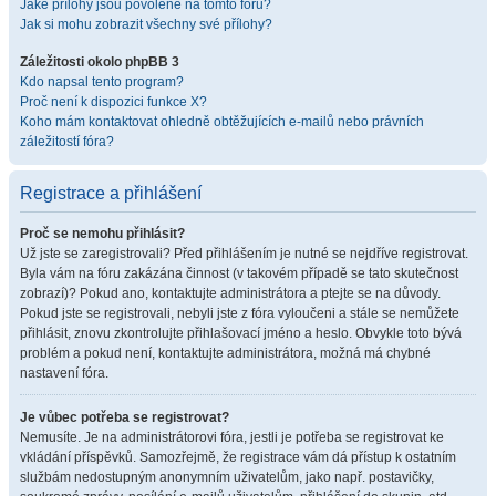
Jaké přílohy jsou povolené na tomto fóru?
Jak si mohu zobrazit všechny své přílohy?
Záležitosti okolo phpBB 3
Kdo napsal tento program?
Proč není k dispozici funkce X?
Koho mám kontaktovat ohledně obtěžujících e-mailů nebo právních
záležitostí fóra?
Registrace a přihlášení
Proč se nemohu přihlásit?
Už jste se zaregistrovali? Před přihlášením je nutné se nejdříve registrovat.
Byla vám na fóru zakázána činnost (v takovém případě se tato skutečnost
zobrazí)? Pokud ano, kontaktujte administrátora a ptejte se na důvody.
Pokud jste se registrovali, nebyli jste z fóra vyloučeni a stále se nemůžete
přihlásit, znovu zkontrolujte přihlašovací jméno a heslo. Obvykle toto bývá
problém a pokud není, kontaktujte administrátora, možná má chybné
nastavení fóra.
Je vůbec potřeba se registrovat?
Nemusíte. Je na administrátorovi fóra, jestli je potřeba se registrovat ke
vkládání příspěvků. Samozřejmě, že registrace vám dá přístup k ostatním
službám nedostupným anonymním uživatelům, jako např. postavičky,