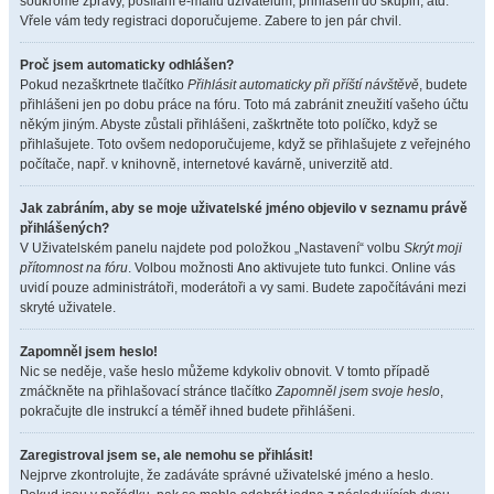
soukromé zprávy, posílání e-mailů uživatelům, přihlášení do skupin, atd.
Vřele vám tedy registraci doporučujeme. Zabere to jen pár chvil.
Proč jsem automaticky odhlášen?
Pokud nezaškrtnete tlačítko
Přihlásit automaticky při příští návštěvě
, budete
přihlášeni jen po dobu práce na fóru. Toto má zabránit zneužití vašeho účtu
někým jiným. Abyste zůstali přihlášeni, zaškrtněte toto políčko, když se
přihlašujete. Toto ovšem nedoporučujeme, když se přihlašujete z veřejného
počítače, např. v knihovně, internetové kavárně, univerzitě atd.
Jak zabráním, aby se moje uživatelské jméno objevilo v seznamu právě
přihlášených?
V Uživatelském panelu najdete pod položkou „Nastavení“ volbu
Skrýt moji
přítomnost na fóru
. Volbou možnosti
Ano
aktivujete tuto funkci. Online vás
uvidí pouze administrátoři, moderátoři a vy sami. Budete započítáváni mezi
skryté uživatele.
Zapomněl jsem heslo!
Nic se neděje, vaše heslo můžeme kdykoliv obnovit. V tomto případě
zmáčkněte na přihlašovací stránce tlačítko
Zapomněl jsem svoje heslo
,
pokračujte dle instrukcí a téměř ihned budete přihlášeni.
Zaregistroval jsem se, ale nemohu se přihlásit!
Nejprve zkontrolujte, že zadáváte správné uživatelské jméno a heslo.