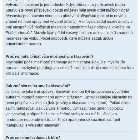
Vytvoření hlasování je jednoduché. Když přidáte nový příspěvek (nebo
upravujete první příspěvek, pokud můžete) měli byste vidět tlačítko
Přidat
hlasování
pod hlavním oknem na přidávání příspěvků (pokud to nevidíte,
zřejmě nemáte oprávnění vytvářet ankety). Měli byste zadat název ankety a
pak alespoň dvě možnosti (nastavte napsáním název otázky a klikněte na
Přidat odpověď
. Můžete také přidat časový limit pro anketu, kde 0 znamená
neomezenou volbu. Počet odpovědí, které můžete zadat, určuje
administrátor boardu.
Proč nemohu přidat více možností pro hlasování?
Maximální počet možností stanovuje administrátor. Pokud si myslíte, že
opravdu nezbytně potřebujete více možností, kontaktujte administrátora fóra
pro další informace.
Jak změním nebo smažu hlasování?
Je to stejné jako s příspěvky, hlasování mohou být upravována původním
autorem, moderátorem nebo administrátorem. Úpravu zahájíte kliknutím na
první příspěvek v tématu (toto je vždy s hlasováním spojeno). Pokud nikdo
zatím nehlasoval, pak uživatelé mohou vymazat nebo změnit položku
v hlasování, v případě již uskutečněné volby to tak může učinit jen
moderátor nebo administrátor. Tímto opatřením se snažíme zabránit
manipulaci s výsledky hlasování.
Proč se nemohu dostat k fóru?