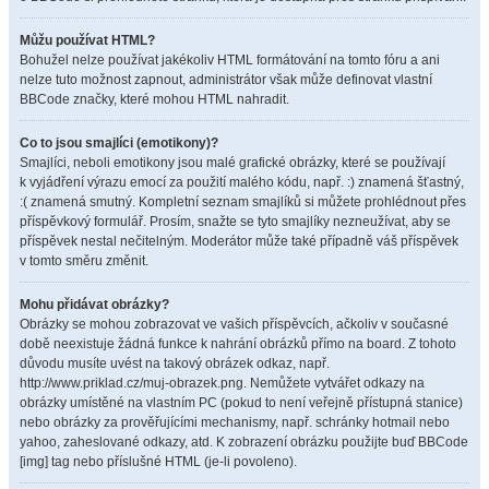
Můžu používat HTML?
Bohužel nelze používat jakékoliv HTML formátování na tomto fóru a ani
nelze tuto možnost zapnout, administrátor však může definovat vlastní
BBCode značky, které mohou HTML nahradit.
Co to jsou smajlíci (emotikony)?
Smajlíci, neboli emotikony jsou malé grafické obrázky, které se používají
k vyjádření výrazu emocí za použití malého kódu, např. :) znamená šťastný,
:( znamená smutný. Kompletní seznam smajlíků si můžete prohlédnout přes
příspěvkový formulář. Prosím, snažte se tyto smajlíky nezneužívat, aby se
příspěvek nestal nečitelným. Moderátor může také případně váš příspěvek
v tomto směru změnit.
Mohu přidávat obrázky?
Obrázky se mohou zobrazovat ve vašich příspěvcích, ačkoliv v současné
době neexistuje žádná funkce k nahrání obrázků přímo na board. Z tohoto
důvodu musíte uvést na takový obrázek odkaz, např.
http://www.priklad.cz/muj-obrazek.png. Nemůžete vytvářet odkazy na
obrázky umístěné na vlastním PC (pokud to není veřejně přístupná stanice)
nebo obrázky za prověřujícími mechanismy, např. schránky hotmail nebo
yahoo, zaheslované odkazy, atd. K zobrazení obrázku použijte buď BBCode
[img] tag nebo příslušné HTML (je-li povoleno).