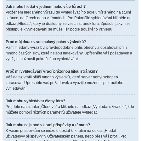
Jak mohu hledat v jednom nebo více fórech?
Vloženém hledaného výrazu do vyhledávacího pole umístěného na titulní
stránce, na fórech nebo v tématech. Pro Pokročilé vyhledávání klikněte na
odkaz „Hledat“, který je dostupný ze všech stránek fóra. Způsob, jakým se
přistupuje k vyhledávání se může lišit podle použitého vzhledu.
Proč můj dotaz vrací nulový počet výsledků?
Vámi hledaný výraz byl pravděpodobně příliš obecný a obsahoval příliš
mnoho častých slov, které nejsou indexovány. Upřesněte váš požadavek a
využijte možností pokročilého vyhledávání.
Proč mi vyhledávání vrací prázdnou bílou stránku!?
Váš dotaz vrátil příliš mnoho výsledků, které server nebyl schopen
zpracovat. Upřesněte váš požadavek a využijte možností pokročilého
vyhledávání.
Jak mohu vyhledávat členy fóra?
Přejděte na stránku „Členové“ a klikněte na odkaz „Vyhledat uživatele“, kde
můžete pomocí různých parametrů uživatele vyhledat.
Jak mohu najít své vlastní příspěvky a témata?
K vašim příspěvkům se můžete dostat kliknutím na odkaz „Hledat
uživatelovy příspěvky“ v Uživatelském panelu, nebo přes váš profil. Pro