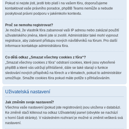
Pokud si nejste jisti, jestli toto platí i na vašem fóru, doporučujeme
kontaktovat vaše právního poradce, phpBB Teams nemůže a nebude
poskytovat právni podporu v jakémkoliv kontextu.
Proč se nemohu registrovat?
Je možné, že vlastník fóra zabanoval vaši IP adresu nebo zakázal použití
uživatelského jména, které jste si zvolili. Administrátor také mohl vypnout
registrace, aby zabranil přístupu nových návštěvníků na fórum. Pro další
informace kontaktuje administrátora fóra.
Co dělá odkaz „Smazat všechny cookies z fóra“?
„Smazat všechny cookies z fóra“ odstraní cookies, které jsou vytvořené
phpBB a které vás udržují přihlášené, dále se také starají o funkce
sledování nových příspěvků na fórech a v tématech, pokud to administrátor
umožňuje. Smažte cookies fóra pokud máte potíže s přihlašováním.
Uživatelská nastavení
Jak změním svoje nastavení?
Všechna vaše nastavení (pokud jste registrováni) jsou uložena v databázi.
Ke změně stačí kliknout na odkaz
Uživatelský panel
(obvykle se nachází
v horní části stránky). V následném rozhraní je možné si změnit veškerá svá
nastavení.