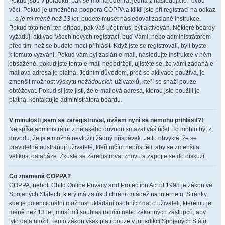
Pokud jsou v pořádku, pak se mohla odehrát jedna z následujících dvou
věcí. Pokud je umožněna podpora COPPA a klikli jste při registraci na odkaz
…a je mi méně než 13 let
, budete muset následovat zaslané instrukce.
Pokud toto není ten případ, pak váš účet musí být aktivován. Některé boardy
vyžadují aktivaci všech nových registrací, buď Vámi, nebo administrátorem
před tím, než se budete moci přihlásit. Když jste se registrovali, byli byste
k tomuto vyzváni. Pokud vám byl zaslán e-mail, následujte instrukce v něm
obsažené, pokud jste tento e-mail neobdrželi, ujistěte se, že vámi zadaná e-
mailová adresa je platná. Jedním důvodem, proč se aktivace používá, je
zmenšit možnost výskytu
nežádoucích
uživatelů, kteří se snaží pouze
obtěžovat. Pokud si jste jisti, že e-mailová adresa, kterou jste použili je
platná, kontaktujte administrátora boardu.
V minulosti jsem se zaregistroval, ovšem nyní se nemohu přihlásit?!
Nejspíše administrátor z nějakého důvodu smazal váš účet. To mohlo být z
důvodu, že jste možná nevložili žádný příspěvek. Je to obvyklé, že se
pravidelně odstraňují uživatelé, kteří ničím nepřispěli, aby se zmenšila
velikost databáze. Zkuste se zaregistrovat znovu a zapojte se do diskuzí.
Co znamená COPPA?
COPPA, neboli Child Online Privacy and Protection Act of 1998 je zákon ve
Spojených Státech, který má za úkol chránit mládež na internetu. Stránky,
kde je potencionální možnost ukládání osobních dat o uživateli, kterému je
méně než 13 let, musí mít souhlas rodičů nebo zákonných zástupců, aby
tyto data uložil. Tento zákon však platí pouze v jurisdikci Spojených Států.