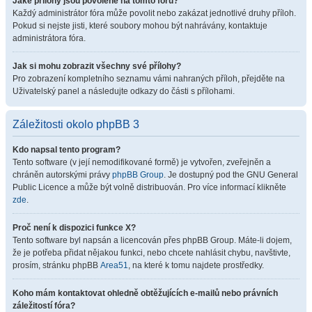
Jaké přílohy jsou povolené na tomto fóru?
Každý administrátor fóra může povolit nebo zakázat jednotlivé druhy příloh.
Pokud si nejste jisti, které soubory mohou být nahrávány, kontaktuje
administrátora fóra.
Jak si mohu zobrazit všechny své přílohy?
Pro zobrazení kompletního seznamu vámi nahraných příloh, přejděte na
Uživatelský panel a následujte odkazy do části s přílohami.
Záležitosti okolo phpBB 3
Kdo napsal tento program?
Tento software (v její nemodifikované formě) je vytvořen, zveřejněn a
chráněn autorskými právy
phpBB Group
. Je dostupný pod the GNU General
Public Licence a může být volně distribuován. Pro více informací klikněte
zde
.
Proč není k dispozici funkce X?
Tento software byl napsán a licencován přes phpBB Group. Máte-li dojem,
že je potřeba přidat nějakou funkci, nebo chcete nahlásit chybu, navštivte,
prosím, stránku phpBB
Area51
, na které k tomu najdete prostředky.
Koho mám kontaktovat ohledně obtěžujících e-mailů nebo právních
záležitostí fóra?