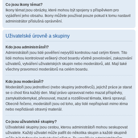
Co jsou ikony témat?
Ikony témat jsou obrázky, které mohou být spojeny s příspěvkem pro
vyjádření jeho obsahu. Ikony můžete používat pouze pokud k tomu nastavil
administrátor příslušná oprávnění.
Uživatelské úrovně a skupiny
Kdo jsou administrátoři?
Administrátoři jsou lidé pověření nejvyšší kontrolou nad celým fórem. Tito
lidé mohou kontrolovat veškerý chod boardu včetně povolování, zakazování
uživatelů, vytváření uživatelských skupin nebo moderátorů, atd. Mají také
všechny pravomoci moderátorů na celém boardu.
Kdo jsou moderátoři?
Moderátoři jsou jednotlivci (nebo skupiny jednotlivců), jejichž práce je starat
se o chod fóra každý den. Mají právo upravovat nebo mazat příspěvky,
zamykat/odemykat, přesouvat, mazat a rozdělovat témata, která spravují.
Obecně řečeno, moderátoři jsou od toho, aby lidé nepřispívali
mimo téma
nebo nepřidávali otravný materiál.
Co jsou uživatelské skupiny?
Uživatelské skupiny jsou cestou, kterou administrátoři mohou seskupovat
uživatele. Každý uživatel může patřit do několika skupin a každé skupině