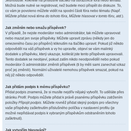
Jednoduše. Klikněte na příslušné tlačítko na obrazovce fóra nebo tématu.
Možná bude nutné se registrovat, než budete moci přispět do diskuze. To,
co vám je povoleno můžete vidět na spodní části fóra nebo tématu (Např.
Můžete přidat nová téma do tohoto fóra, Můžete hlasovat v tomto fóru, atd.
).
Jak změním nebo smažu příspěvek?
V případě, že nejste moderátor nebo administrátor, tak můžete upravovat
nebo mazat jen svoje příspěvky. Můžete upravit zprávu (někdy jen do
omezeného času po přispění) kliknutím na tlačítko
upravit
. Pokud již někdo
odpověděl na váš příspěvek a vy ho upravíte, objeví se vám malinký
dodatek u příspěvku, který ukazuje, kolikrát jste tento příspěvek upravovali.
Tento dodatek se neobjeví, pokud zatím nikdo neodpověděl nebo pokud
moderátor či administrátor změnili příspěvek (ti by měli sami zanechat vzkaz
proč jej změnili). Normální uživatelé nemohou příspěvek smazat, pokud na
něj již někdo odpověděl.
Jak přidám podpis k mému příspěvku?
Přidat podpis znamená, že si musíte nejdřív nějaký vytvořit. To uděláte přes
stránku
Profil
. Podpis můžete přidat k právě psanému příspěvku zatržením
položky
Připojit podpis
. Můžete rovněž přidat stejný podpis pro všechny
vaše příspěvky zaškrtnutím příslušného políčka v nastavení profilu (je
možné nepřidávat podpis k vybraným příspěvkům odstraněním tohoto
zaškrtnutí).
Jak vytvořím hlasování?