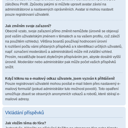
záložkou Profil. Způsoby jakými si můžete upravit avatar závisí na
administrátorovi a nastavených oprávněních. Avatar si mohou nastavit
pouze registrovaní uživatelé.
Jak změním svoje zařazení?
Obecně vzato, svoje zařazení přímo změnit nemůžete (úrovně se objevují
pod vaším uživatelským jménem v tématech a na vašem profilu, což záleží
na použitém vzhledu). Většina boardů používají hodnocení úrovní
k rozlišení počtu vámi přidaných příspěvků a k identifikaci určitých uživatelů,
např. označení moderátorů a administrátorů může mít zvláštní vzhled.
Prosím, nezatěžujte board zbytečným přispíváním jen, abyste dosáhli vyšší
úrovně. Moderátor nebo administrátor pak může počet vašich příspěvků
snížit.
Když kliknu na e-mailový odkaz uživatele, jsem vyzván k přihlášení!
Pouze registrovaní uživatelé mohou posílat e-mail lidem přes nastavený e-
mailový formulář (pokud administrátor tuto možnost povolil). Toto opatření
umožňuje zbavit se otravných anonymních vzkazů a robotů, které sbírají e-
mailové adresy.
Vkládání příspěvků
Jak vložím téma do fóra?