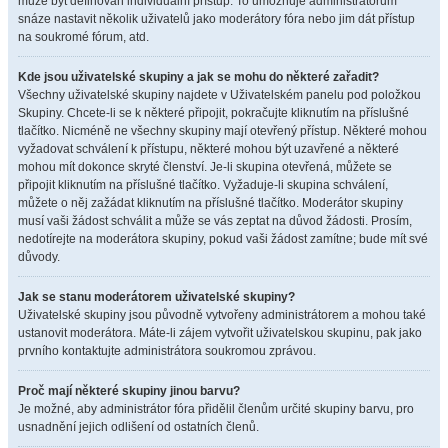
může být definován individuální přístup. To umožňuje administrátorům
snáze nastavit několik uživatelů jako moderátory fóra nebo jim dát přístup
na soukromé fórum, atd.
Kde jsou uživatelské skupiny a jak se mohu do některé zařadit?
Všechny uživatelské skupiny najdete v Uživatelském panelu pod položkou
Skupiny. Chcete-li se k některé připojit, pokračujte kliknutím na příslušné
tlačítko. Nicméně ne všechny skupiny mají otevřený přístup. Některé mohou
vyžadovat schválení k přístupu, některé mohou být uzavřené a některé
mohou mít dokonce skryté členství. Je-li skupina otevřená, můžete se
připojit kliknutím na příslušné tlačítko. Vyžaduje-li skupina schválení,
můžete o něj zažádat kliknutím na příslušné tlačítko. Moderátor skupiny
musí vaši žádost schválit a může se vás zeptat na důvod žádosti. Prosím,
nedotírejte na moderátora skupiny, pokud vaši žádost zamítne; bude mít své
důvody.
Jak se stanu moderátorem uživatelské skupiny?
Uživatelské skupiny jsou původně vytvořeny administrátorem a mohou také
ustanovit moderátora. Máte-li zájem vytvořit uživatelskou skupinu, pak jako
prvního kontaktujte administrátora soukromou zprávou.
Proč mají některé skupiny jinou barvu?
Je možné, aby administrátor fóra přidělil členům určité skupiny barvu, pro
usnadnění jejich odlišení od ostatních členů.