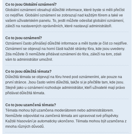
Co to jsou Globální oznámení?
Globální oznámení obsahují důležité informace, které byste si měli přečíst
co nejdříve. Globální oznámení se zobrazují nad každým fórem a také ve
vašem uživatelském panelu. To, jestli můžete odesílat globální oznámení,
záleží na nastavených oprávněních, které nastavují administrátoři.
Co to jsou oznámení?
Oznámení často přinášejí důležité informace a měli byste je číst co nejdříve.
Oznámení se objevují na horní části každé stránky fóra, kde jsou uvedeny.
Zda můžete či nemůžete přidávat oznámení do fóra, záleží na tom, zdali
vám to administrátor umožnil.
Co to jsou důležitá témata?
Důležitá témata se objevují na fóru hned pod oznámeními, ale pouze na
první stránce. Jsou často velmi důležitá, takže si je přečtěte tam, kde jsou.
Stejně jako u oznámení rozhoduje administrátor, kteří uživatelé mají právo
přidávat důležitá témata.
Co to jsou uzamčená témata?
Témata mohou být uzamčena moderátorem nebo administrátorem.
Nemůžete odpovídat na zamčená témata ani upravovat své příspěvky.
Každé hlasování je automaticky ukončeno. Témata mohou být uzamčena z
mnoha různých důvodů.