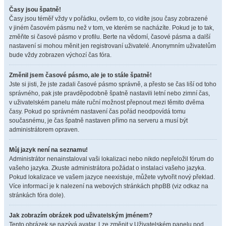
Časy jsou špatně!
Časy jsou téměř vždy v pořádku, ovšem to, co vidíte jsou časy zobrazené
v jiném časovém pásmu než v tom, ve kterém se nacházíte. Pokud je to tak,
změňte si časové pásmo v profilu. Berte na vědomí, časové pásma a další
nastavení si mohou měnit jen registrovaní uživatelé. Anonymním uživatelům
bude vždy zobrazen výchozí čas fóra.
Změnil jsem časové pásmo, ale je to stále špatně!
Jste si jisti, že jste zadali časové pásmo správně, a přesto se čas liší od toho
správného, pak jste pravděpodobně špatně nastavili letní nebo zimní čas,
v uživatelském panelu máte ruční možnost přepnout mezi těmito dvěma
časy. Pokud po správném nastavení čas pořád neodpovídá tomu
současnému, je čas špatně nastaven přímo na serveru a musí být
administrátorem opraven.
Můj jazyk není na seznamu!
Administrátor nenainstaloval vaši lokalizaci nebo nikdo nepřeložil fórum do
vašeho jazyka. Zkuste administrátora požádat o instalaci vašeho jazyka.
Pokud lokalizace ve vašem jazyce neexistuje, můžete vytvořit nový překlad.
Více informací je k nalezení na webových stránkách phpBB (viz odkaz na
stránkách fóra dole).
Jak zobrazím obrázek pod uživatelským jménem?
Tento obrázek se nazývá avatar. Lze změnit v Uživatelském panelu pod