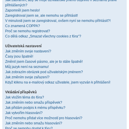
Jak zabráním, aby se moje uživatelské jméno objevilo v seznamu právě
přihlášených?
Zapomněl jsem heslo!
Zaregistroval jsem se, ale nemohu se přihlásit!
V minulosti jsem se zaregistroval, ovšem nyní se nemohu přihlásit?!
Co znamená COPPA?
Proč se nemohu registrovat?
Co dělá odkaz „Smazat všechny cookies z fóra“?
Uživatelská nastavení
Jak změním svoje nastavení?
Časy jsou špatně!
Změnil jsem časové pásmo, ale je to stále špatně!
Můj jazyk není na seznamu!
Jak zobrazím obrázek pod uživatelským jménem?
Jak změním svoje zařazení?
Když kliknu na e-mailový odkaz uživatele, jsem vyzván k přihlášení!
Vkládání příspěvků
Jak vložím téma do fóra?
Jak změním nebo smažu příspěvek?
Jak přidám podpis k mému příspěvku?
Jak vytvořím hlasování?
Proč nemohu přidat více možností pro hlasování?
Jak změním nebo smažu hlasování?
Proč se nemohu dostat k fóru?