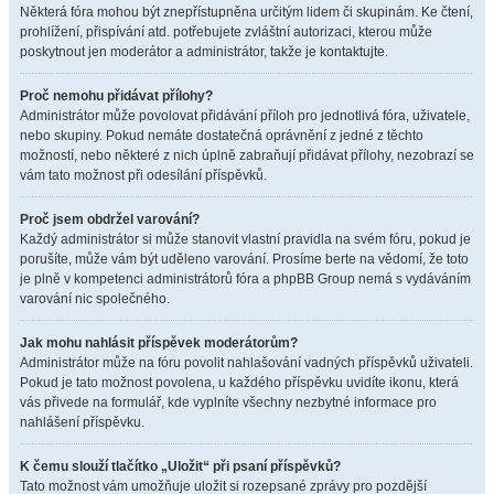
Některá fóra mohou být znepřístupněna určitým lidem či skupinám. Ke čtení,
prohlížení, přispívání atd. potřebujete zvláštní autorizaci, kterou může
poskytnout jen moderátor a administrátor, takže je kontaktujte.
Proč nemohu přidávat přílohy?
Administrátor může povolovat přidávání příloh pro jednotlivá fóra, uživatele,
nebo skupiny. Pokud nemáte dostatečná oprávnění z jedné z těchto
možností, nebo některé z nich úplně zabraňují přidávat přílohy, nezobrazí se
vám tato možnost při odesílání příspěvků.
Proč jsem obdržel varování?
Každý administrátor si může stanovit vlastní pravidla na svém fóru, pokud je
porušíte, může vám být uděleno varování. Prosíme berte na vědomí, že toto
je plně v kompetenci administrátorů fóra a phpBB Group nemá s vydáváním
varování nic společného.
Jak mohu nahlásit příspěvek moderátorům?
Administrátor může na fóru povolit nahlašování vadných příspěvků uživateli.
Pokud je tato možnost povolena, u každého příspěvku uvidíte ikonu, která
vás přivede na formulář, kde vyplníte všechny nezbytné informace pro
nahlášení příspěvku.
K čemu slouží tlačítko „Uložit“ při psaní příspěvků?
Tato možnost vám umožňuje uložit si rozepsané zprávy pro pozdější