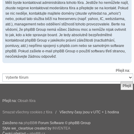
Měli byste kontaktovat administrátora tohoto fóra. Jestliže ho nemůžete najít,
zkuste nejprve kontaktovat moderátora fóra a přeptejte se na kontakt. Pokud
se nic neděje, kontaktujte majitele domény (zkuste vyhledat na „whois“)
nebo, pokud tato služba běží na freeserveru (např. yahoo, IC, webzdarma,
atd.), management nebo oddělení stížností tohoto provozovatele. Berte na
vědomí, že phpBB Group nemá vůbec žádnou moc a nemůže nijak ovlivnit
to jak, kdo a kde spravuje board. Je tedy absolutně bezpředmětné
kontaktovat phpBB Group v jakékoliv právní záležitosti (nactiutrhání,
pomluvy, atd.) nepřímo spojený s phpbb.com nebo se samotným software
phpBB. Pokud zašlete e-mail phpBB Group o použití softwaru třetí stranou,
neočekávejte žádnou odpověď.
Přejít na:
Přejít na:
Obsah fóra
Smazat všechny cookies z fóra
Všechny časy jsou v UTC + 1 hodina
Založeno na
phpBB
® Forum Software © phpBB Group
Style we_clearblue created by
INVENTEA
Český překlad –
phpBB.cz