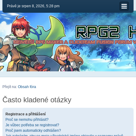
Právě je srpen 8, 2026, 5:28 pm
Přejít na:
Obsah fóra
Často kladené otázky
Registrace a přihlášení
Proč se nemohu přihlásit?
Je vůbec potřeba se registrovat?
Proč jsem automaticky odhlášen?