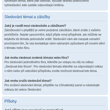
vyhledání témat, které jste odeslali, využijte stránku pokročilého
vyhledávání, kde zadáte odpovídající kritéria.
Sledování témat a záložky
Jaký je rozdíl mezi sledováním a záložkami?
Záložkování v phpBB3 je velmi podobné záložkám, které znáte z vašeho
prohlížeče. Nejste upozorněni, když přijde nový příspěvek, ale můžete se
kdykoliv do tématu jednoduše vrátit. Sledování vám ale naopak usnadní
procházení tím, že vás kontaktuje vámi vybraným způsobem při novém dění
v tématu nebo fóru.
Jak mohu sledovat zvolená témata nebo fóra?
Pro sledování jednotlivého fóra, klikněte po vstupu na něj na odkaz
„Sledovat toto fórum“. Pro sledování tématu klikněte na odpovídající odkaz
v něm nebo při odesílání příspěvku zvolte možnost sledovat toto téma.
Jak mohu zrušit sledování témat?
Pro zrušení sledování témat, přejděte na Uživatelský panel a následujte
odkazy do sekce Sledování.
Přílohy