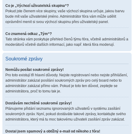
Co je „Výchozí uživatelská skupina“?
Pokud jste členem více skupiny, vaše výchozí skupina určuje, jakou barvu
bude mít vaše uživatelské jméno. Administrátor fóra vám může udělit
oprávnění menit si svou výchozí skupinu přes uživatelský panel.
Co znamená odkaz „Tým“?
Tato stránka vám poskytuje přehled členů týmu fóra, včetně administrátorů a
moderátorů včetně dalších informací, jako např. která fóra moderují.
Soukromé zprávy
Nemůžu posílat soukromé zprávy!
Pro toto existují tři hlavní důvody. Nejste registrovaní nebo nejste přihlášení,
administrátor zakázal posílání soukromých zpráv pro celý board nebo to
administrátor zakázal přímo vám. Pokud je toto ten důvod, zeptejte se
administrátora, proč to tomu tak je.
Dostávám nechtěné soukromé zprávy!
Plánujeme přidání seznamu ignorovaných uživatelů v systému zasílání
soukromých zpráv. Nyní, pokud dostáváte takové zprávy, kontaktujte svého
administrátora, který má tu moc takovému uživateli zasílání zpráv zakázat.
Dostal jsem spamový a obtížný e-mail od někoho z fóra!