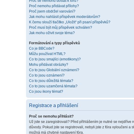
Proč se nemohu dostat k fóru?
Proč nemohu přidávat přílohy?
Proč jsem obdržel varování?
Jak mohu nahlásit příspěvek moderátorům?
K čemu slouží tlačítko „Uložit“ při psaní příspěvků?
Proč musí být můj příspěvek schválen?
Jak mohu oživit svoje téma?
Formátování a typy příspěvků
Co je BBCode?
Můžu používat HTML?
Co to jsou smajlíci (emotikony)?
Mohu přidávat obrázky?
Co to jsou Globální oznámení?
Co to jsou oznámení?
Co to jsou důležitá témata?
Co to jsou uzamčená témata?
Co jsou ikony témat?
Registrace a přihlášení
Proč se nemohu přihlásit?
Už jste se zaregistrovali? Před přihlášením je nutné se nejdříve 
důvody. Pokud jste se registrovali, nebyli jste z fóra vyloučeni a
možná má chybné nastavení fóra.