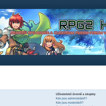
Uživatelské úrovně a skupiny
Kdo jsou administrátoři?
Kdo jsou moderátoři?