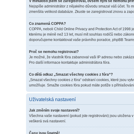
V minulosti jsem se zaregistroval, ovšem nyní se nemohu přih
Nejspíše administrátor z nějakého důvodu smazal váš účet. To mohl
zmenšila velikost databáze. Zkuste se zaregistrovat znovu a zapo
Co znamená COPPA?
COPPA, neboli Child Online Privacy and Protection Act of 1998 je
kterému je méně než 13 let, musí mít souhlas rodičů nebo zákonných
doporučujeme kontaktovat vaše právního poradce, phpBB Teams 
Proč se nemohu registrovat?
Je možné, že vlastník fóra zabanoval vaši IP adresu nebo zakázal 
Pro další informace kontaktuje administrátora fóra.
Co dělá odkaz „Smazat všechny cookies z fóra“?
„Smazat všechny cookies z fóra“ odstraní cookies, které jsou vyt
umožňuje. Smažte cookies fóra pokud máte potíže s přihlašován
Uživatelská nastavení
Jak změním svoje nastavení?
Všechna vaše nastavení (pokud jste registrováni) jsou uložena v
veškerá svá nastavení.
Časy jsou špatně!