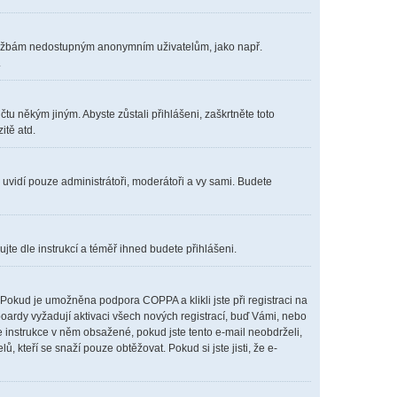
m službám nedostupným anonymním uživatelům, jako např.
.
čtu někým jiným. Abyste zůstali přihlášeni, zaškrtněte toto
itě atd.
s uvidí pouze administrátoři, moderátoři a vy sami. Budete
ujte dle instrukcí a téměř ihned budete přihlášeni.
Pokud je umožněna podpora COPPA a klikli jste při registraci na
boardy vyžadují aktivaci všech nových registrací, buď Vámi, nebo
te instrukce v něm obsažené, pokud jste tento e-mail neobdrželi,
lů, kteří se snaží pouze obtěžovat. Pokud si jste jisti, že e-