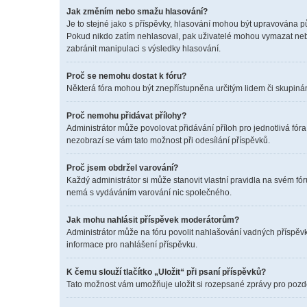
Jak změním nebo smažu hlasování?
Je to stejné jako s příspěvky, hlasování mohou být upravována p
Pokud nikdo zatím nehlasoval, pak uživatelé mohou vymazat nebo
zabránit manipulaci s výsledky hlasování.
Proč se nemohu dostat k fóru?
Některá fóra mohou být znepřístupněna určitým lidem či skupinám. 
Proč nemohu přidávat přílohy?
Administrátor může povolovat přidávání příloh pro jednotlivá fór
nezobrazí se vám tato možnost při odesílání příspěvků.
Proč jsem obdržel varování?
Každý administrátor si může stanovit vlastní pravidla na svém f
nemá s vydáváním varování nic společného.
Jak mohu nahlásit příspěvek moderátorům?
Administrátor může na fóru povolit nahlašování vadných příspěvk
informace pro nahlášení příspěvku.
K čemu slouží tlačítko „Uložit“ při psaní příspěvků?
Tato možnost vám umožňuje uložit si rozepsané zprávy pro pozděj