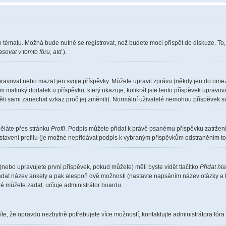
o tématu. Možná bude nutné se registrovat, než budete moci přispět do diskuze. To
sovat v tomto fóru, atd.
).
pravovat nebo mazat jen svoje příspěvky. Můžete upravit zprávu (někdy jen do omez
m malinký dodatek u příspěvku, který ukazuje, kolikrát jste tento příspěvek upravo
měli sami zanechat vzkaz proč jej změnili). Normální uživatelé nemohou příspěvek 
děláte přes stránku
Profil
. Podpis můžete přidat k právě psanému příspěvku zatrže
stavení profilu (je možné nepřidávat podpis k vybraným příspěvkům odstraněním toh
(nebo upravujete první příspěvek, pokud můžete) měli byste vidět tlačítko
Přidat hl
 zadat název ankety a pak alespoň dvě možnosti (nastavte napsáním název otázky a 
 můžete zadat, určuje administrátor boardu.
te, že opravdu nezbytně potřebujete více možností, kontaktujte administrátora fóra 