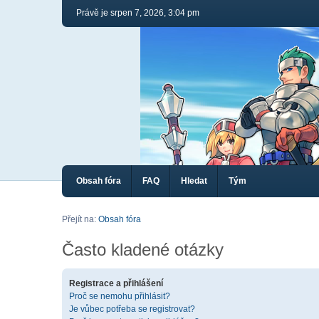
Právě je srpen 7, 2026, 3:04 pm
Obsah fóra
FAQ
Hledat
Tým
Přejít na:
Obsah fóra
Často kladené otázky
Registrace a přihlášení
Proč se nemohu přihlásit?
Je vůbec potřeba se registrovat?