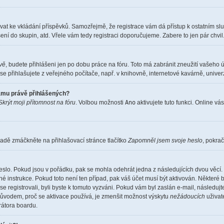
istrovat ke vkládání příspěvků. Samozřejmě, že registrace vám dá přístup k ostatní
ení do skupin, atd. Vřele vám tedy registraci doporučujeme. Zabere to jen pár chvil
ěvě
, budete přihlášeni jen po dobu práce na fóru. Toto má zabránit zneužití vašeho ú
e přihlašujete z veřejného počítače, např. v knihovně, internetové kavárně, univerz
namu právě přihlášených?
Skrýt moji přítomnost na fóru
. Volbou možnosti
Ano
aktivujete tuto funkci. Online vá
adě zmáčkněte na přihlašovací stránce tlačítko
Zapomněl jsem svoje heslo
, pokrač
eslo. Pokud jsou v pořádku, pak se mohla odehrát jedna z následujících dvou věcí. 
é instrukce. Pokud toto není ten případ, pak váš účet musí být aktivován. Některé 
 se registrovali, byli byste k tomuto vyzváni. Pokud vám byl zaslán e-mail, následuj
 důvodem, proč se aktivace používá, je zmenšit možnost výskytu
nežádoucích
uživate
trátora boardu.