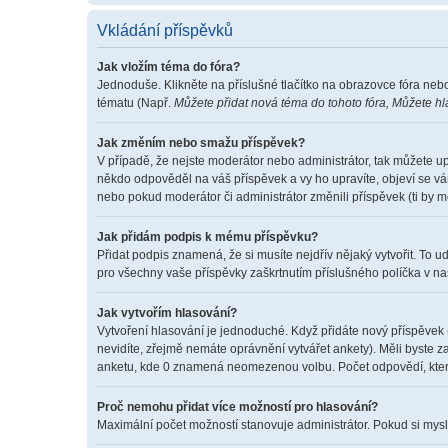
Vkládání příspěvků
Jak vložím téma do fóra?
Jednoduše. Klikněte na příslušné tlačítko na obrazovce fóra neb
tématu (Např.
Můžete přidat nová téma do tohoto fóra, Můžete hla
Jak změním nebo smažu příspěvek?
V případě, že nejste moderátor nebo administrátor, tak můžete u
někdo odpověděl na váš příspěvek a vy ho upravíte, objeví se vá
nebo pokud moderátor či administrátor změnili příspěvek (ti by 
Jak přidám podpis k mému příspěvku?
Přidat podpis znamená, že si musíte nejdřív nějaký vytvořit. To u
pro všechny vaše příspěvky zaškrtnutím příslušného políčka v na
Jak vytvořím hlasování?
Vytvoření hlasování je jednoduché. Když přidáte nový příspěvek 
nevidíte, zřejmě nemáte oprávnění vytvářet ankety). Měli byste
anketu, kde 0 znamená neomezenou volbu. Počet odpovědí, které
Proč nemohu přidat více možností pro hlasování?
Maximální počet možností stanovuje administrátor. Pokud si myslí