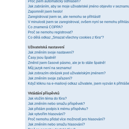
Proč jsem automaticky odhlášen?
Jak zabráním, aby se moje uživatelské jméno objevilo v seznam
Zapomněl jsem heslo!
Zaregistroval jsem se, ale nemohu se přihlásit!
V minulosti jsem se zaregistroval, ovšem nyní se nemohu přihlási
Co znamená COPPA?
Proč se nemohu registrovat?
Co dělá odkaz „Smazat všechny cookies z fóra“?
Uživatelská nastavení
Jak změním svoje nastavení?
Časy jsou špatně!
Změnil jsem časové pásmo, ale je to stále špatně!
Můj jazyk není na seznamu!
Jak zobrazím obrázek pod uživatelským jménem?
Jak změním svoje zařazení?
Když kliknu na e-mailový odkaz uživatele, jsem vyzván k přihláše
Vkládání příspěvků
Jak vložím téma do fóra?
Jak změním nebo smažu příspěvek?
Jak přidám podpis k mému příspěvku?
Jak vytvořím hlasování?
Proč nemohu přidat více možností pro hlasování?
Jak změním nebo smažu hlasování?