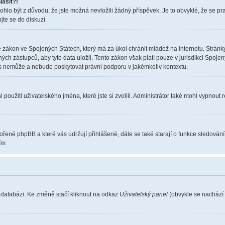
lásit?!
o být z důvodu, že jste možná nevložili žádný příspěvek. Je to obvyklé, že se pravi
jte se do diskuzí.
 zákon ve Spojených Státech, který má za úkol chránit mládež na internetu. Stránky
 zástupců, aby tyto data uložil. Tento zákon však platí pouze v jurisdikci Spojených S
nemůže a nebude poskytovat právni podporu v jakémkoliv kontextu.
použití uživatelského jména, které jste si zvolili. Administrátor také mohl vypnout 
vořené phpBB a které vás udržují přihlášené, dále se také starají o funkce sledován
ím.
 databázi. Ke změně stačí kliknout na odkaz
Uživatelský panel
(obvykle se nachází 