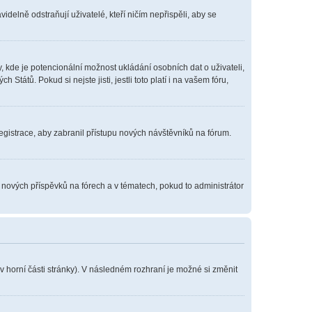
delně odstraňují uživatelé, kteří ničím nepřispěli, aby se
, kde je potencionální možnost ukládání osobních dat o uživateli,
tátů. Pokud si nejste jisti, jestli toto platí i na vašem fóru,
registrace, aby zabranil přístupu nových návštěvníků na fórum.
í nových příspěvků na fórech a v tématech, pokud to administrátor
v horní části stránky). V následném rozhraní je možné si změnit