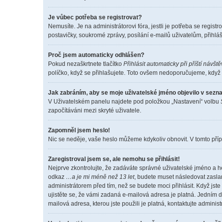
Je vůbec potřeba se registrovat?
Nemusíte. Je na administrátorovi fóra, jestli je potřeba se reg
postavičky, soukromé zprávy, posílání e-mailů uživatelům, přihláš
Proč jsem automaticky odhlášen?
Pokud nezaškrtnete tlačítko
Přihlásit automaticky při příští návšt
políčko, když se přihlašujete. Toto ovšem nedoporučujeme, když s
Jak zabráním, aby se moje uživatelské jméno objevilo v sez
V Uživatelském panelu najdete pod položkou „Nastavení“ volbu
započítáváni mezi skryté uživatele.
Zapomněl jsem heslo!
Nic se neděje, vaše heslo můžeme kdykoliv obnovit. V tomto příp
Zaregistroval jsem se, ale nemohu se přihlásit!
Nejprve zkontrolujte, že zadáváte správné uživatelské jméno a h
odkaz
…a je mi méně než 13 let
, budete muset následovat zaslan
administrátorem před tím, než se budete moci přihlásit. Když jste
ujistěte se, že vámi zadaná e-mailová adresa je platná. Jedním
mailová adresa, kterou jste použili je platná, kontaktujte adminis