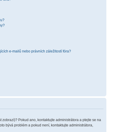
ru?
hy?
cích e-mailů nebo právních záležitostí fóra?
t zobrazí)? Pokud ano, kontaktujte administrátora a ptejte se na
 toto bývá problém a pokud není, kontaktujte administrátora,