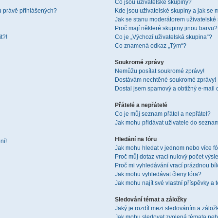
Co jsou uživatelské skupiny?
u právě přihlášených?
Kde jsou uživatelské skupiny a jak se 
Jak se stanu moderátorem uživatelské
Proč mají některé skupiny jinou barvu?
t?!
Co je „Výchozí uživatelská skupina“?
Co znamená odkaz „Tým“?
Soukromé zprávy
Nemůžu posílat soukromé zprávy!
Dostávám nechtěné soukromé zprávy!
Dostal jsem spamový a obtížný e-mail 
Přátelé a nepřátelé
Co je můj seznam přátel a nepřátel?
Jak mohu přidávat uživatele do seznam
Hledání na fóru
ní!
Jak mohu hledat v jednom nebo více f
Proč můj dotaz vrací nulový počet výsl
Proč mi vyhledávání vrací prázdnou bíl
Jak mohu vyhledávat členy fóra?
Jak mohu najít své vlastní příspěvky a
Sledování témat a záložky
Jaký je rozdíl mezi sledováním a zálo
Jak mohu sledovat zvolená témata neb