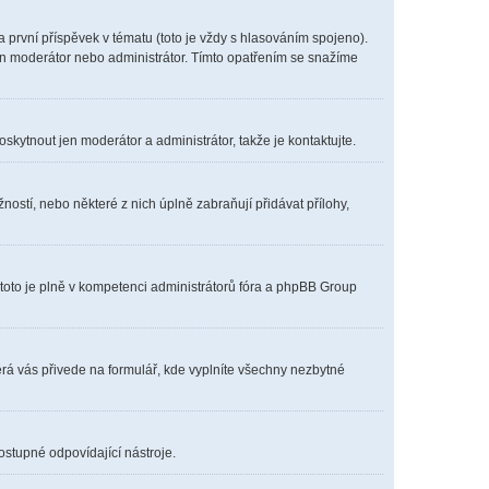
první příspěvek v tématu (toto je vždy s hlasováním spojeno).
en moderátor nebo administrátor. Tímto opatřením se snažíme
oskytnout jen moderátor a administrátor, takže je kontaktujte.
ostí, nebo některé z nich úplně zabraňují přidávat přílohy,
 toto je plně v kompetenci administrátorů fóra a phpBB Group
erá vás přivede na formulář, kde vyplníte všechny nezbytné
ostupné odpovídající nástroje.