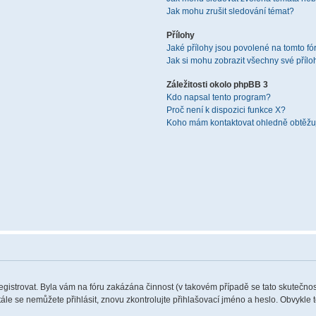
Jak mohu zrušit sledování témat?
Přílohy
Jaké přílohy jsou povolené na tomto fó
Jak si mohu zobrazit všechny své přílo
Záležitosti okolo phpBB 3
Kdo napsal tento program?
Proč není k dispozici funkce X?
Koho mám kontaktovat ohledně obtěžují
registrovat. Byla vám na fóru zakázána činnost (v takovém případě se tato skutečnos
 stále se nemůžete přihlásit, znovu zkontrolujte přihlašovací jméno a heslo. Obvykle