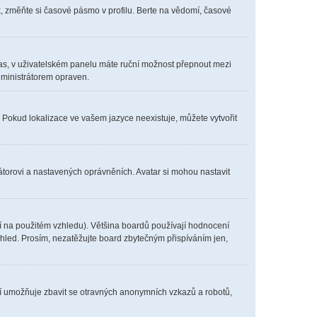
, změňte si časové pásmo v profilu. Berte na vědomí, časové
í čas, v uživatelském panelu máte ruční možnost přepnout mezi
ministrátorem opraven.
. Pokud lokalizace ve vašem jazyce neexistuje, můžete vytvořit
átorovi a nastavených oprávněních. Avatar si mohou nastavit
í na použitém vzhledu). Většina boardů používají hodnocení
vzhled. Prosím, nezatěžujte board zbytečným přispíváním jen,
ení umožňuje zbavit se otravných anonymních vzkazů a robotů,