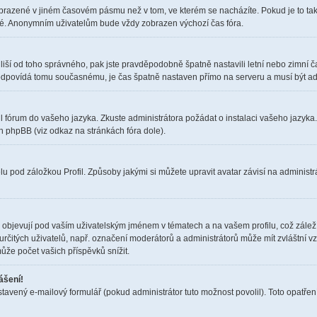
obrazené v jiném časovém pásmu než v tom, ve kterém se nacházíte. Pokud je to tak
elé. Anonymním uživatelům bude vždy zobrazen výchozí čas fóra.
čas liší od toho správného, pak jste pravděpodobně špatně nastavili letní nebo zimn
dpovídá tomu současnému, je čas špatně nastaven přímo na serveru a musí být ad
il fórum do vašeho jazyka. Zkuste administrátora požádat o instalaci vašeho jazyka
h phpBB (viz odkaz na stránkách fóra dole).
u pod záložkou Profil. Způsoby jakými si můžete upravit avatar závisí na administr
objevují pod vaším uživatelským jménem v tématech a na vašem profilu, což zálež
i určitých uživatelů, např. označení moderátorů a administrátorů může mít zvláštní 
ůže počet vašich příspěvků snížit.
ášení!
stavený e-mailový formulář (pokud administrátor tuto možnost povolil). Toto opatř