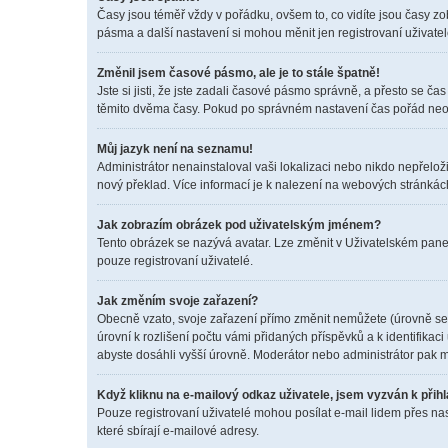
Časy jsou téměř vždy v pořádku, ovšem to, co vidíte jsou časy z
pásma a další nastavení si mohou měnit jen registrovaní uživat
Změnil jsem časové pásmo, ale je to stále špatně!
Jste si jisti, že jste zadali časové pásmo správně, a přesto se 
těmito dvěma časy. Pokud po správném nastavení čas pořád neo
Můj jazyk není na seznamu!
Administrátor nenainstaloval vaši lokalizaci nebo nikdo nepřelož
nový překlad. Více informací je k nalezení na webových stránkác
Jak zobrazím obrázek pod uživatelským jménem?
Tento obrázek se nazývá avatar. Lze změnit v Uživatelském panel
pouze registrovaní uživatelé.
Jak změním svoje zařazení?
Obecně vzato, svoje zařazení přímo změnit nemůžete (úrovně se 
úrovní k rozlišení počtu vámi přidaných příspěvků a k identifikac
abyste dosáhli vyšší úrovně. Moderátor nebo administrátor pak m
Když kliknu na e-mailový odkaz uživatele, jsem vyzván k přihl
Pouze registrovaní uživatelé mohou posílat e-mail lidem přes na
které sbírají e-mailové adresy.