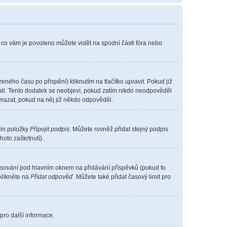
, co vám je povoleno můžete vidět na spodní části fóra nebo
eného času po přispění) kliknutím na tlačítko
upravit
. Pokud již
vali. Tento dodatek se neobjeví, pokud zatím nikdo neodpověděl
smazat, pokud na něj již někdo odpověděl.
ním položky
Připojit podpis
. Můžete rovněž přidat stejný podpis
oto zaškrtnutí).
asování
pod hlavním oknem na přidávání příspěvků (pokud to
klikněte na
Přidat odpověď
. Můžete také přidat časový limit pro
pro další informace.