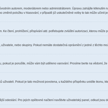
ůvodním autorem, moderátorem nebo administrátorem. Úpravu zahájíte kliknutím na 
 změnit položku v hlasování, v případě již uskutečněné volby to tak může učinit j
Ke čtení, prohlížení, přispívání atd. potřebujete zvláštní autorizaci, kterou může p
a, uživatele, nebo skupiny. Pokud nemáte dostatečná oprávnění z jedné z těchto možn
óru, pokud je porušíte, může vám být uděleno varování. Prosíme berte na vědomí, že
ů uživateli. Pokud je tato možnost povolena, u každého příspěvku uvidíte ikonu, kt
ší odeslání. Pro jejich opětovné načtení navštivte uživatelský panel, odkud jsou d