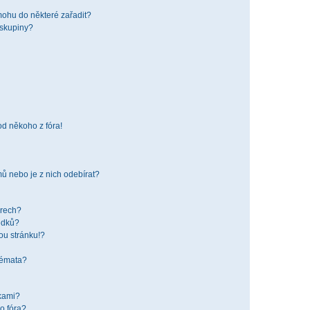
mohu do některé zařadit?
 skupiny?
od někoho z fóra!
ů nebo je z nich odebírat?
órech?
edků?
ou stránku!?
 témata?
žkami?
o fóra?