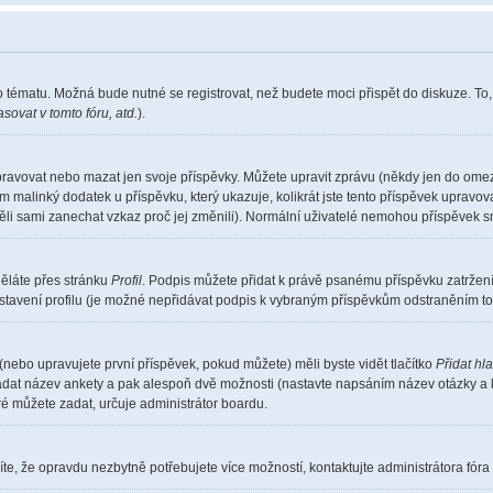
o tématu. Možná bude nutné se registrovat, než budete moci přispět do diskuze. To
sovat v tomto fóru, atd.
).
pravovat nebo mazat jen svoje příspěvky. Můžete upravit zprávu (někdy jen do omez
m malinký dodatek u příspěvku, který ukazuje, kolikrát jste tento příspěvek upravo
měli sami zanechat vzkaz proč jej změnili). Normální uživatelé nemohou příspěvek 
děláte přes stránku
Profil
. Podpis můžete přidat k právě psanému příspěvku zatrže
stavení profilu (je možné nepřidávat podpis k vybraným příspěvkům odstraněním toh
(nebo upravujete první příspěvek, pokud můžete) měli byste vidět tlačítko
Přidat hl
 zadat název ankety a pak alespoň dvě možnosti (nastavte napsáním název otázky a 
 můžete zadat, určuje administrátor boardu.
te, že opravdu nezbytně potřebujete více možností, kontaktujte administrátora fóra 