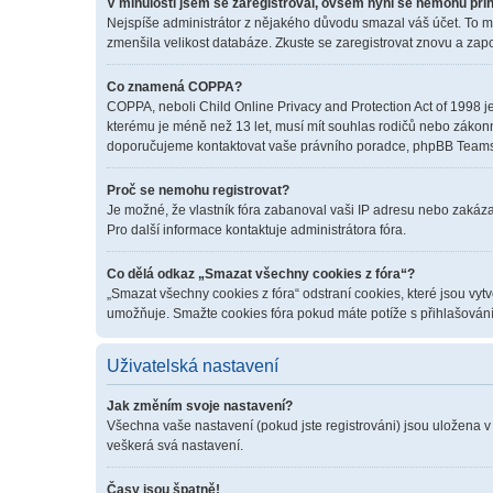
V minulosti jsem se zaregistroval, ovšem nyní se nemohu přih
Nejspíše administrátor z nějakého důvodu smazal váš účet. To mohl
zmenšila velikost databáze. Zkuste se zaregistrovat znovu a zapo
Co znamená COPPA?
COPPA, neboli Child Online Privacy and Protection Act of 1998 je
kterému je méně než 13 let, musí mít souhlas rodičů nebo zákonných
doporučujeme kontaktovat vaše právního poradce, phpBB Teams 
Proč se nemohu registrovat?
Je možné, že vlastník fóra zabanoval vaši IP adresu nebo zakázal 
Pro další informace kontaktuje administrátora fóra.
Co dělá odkaz „Smazat všechny cookies z fóra“?
„Smazat všechny cookies z fóra“ odstraní cookies, které jsou vyt
umožňuje. Smažte cookies fóra pokud máte potíže s přihlašován
Uživatelská nastavení
Jak změním svoje nastavení?
Všechna vaše nastavení (pokud jste registrováni) jsou uložena v
veškerá svá nastavení.
Časy jsou špatně!