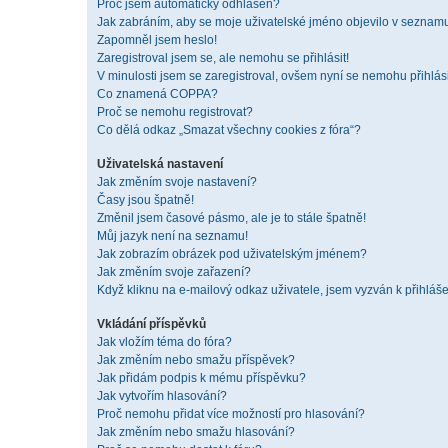
Proč jsem automaticky odhlášen?
Jak zabráním, aby se moje uživatelské jméno objevilo v seznam
Zapomněl jsem heslo!
Zaregistroval jsem se, ale nemohu se přihlásit!
V minulosti jsem se zaregistroval, ovšem nyní se nemohu přihlási
Co znamená COPPA?
Proč se nemohu registrovat?
Co dělá odkaz „Smazat všechny cookies z fóra“?
Uživatelská nastavení
Jak změním svoje nastavení?
Časy jsou špatně!
Změnil jsem časové pásmo, ale je to stále špatně!
Můj jazyk není na seznamu!
Jak zobrazím obrázek pod uživatelským jménem?
Jak změním svoje zařazení?
Když kliknu na e-mailový odkaz uživatele, jsem vyzván k přihláše
Vkládání příspěvků
Jak vložím téma do fóra?
Jak změním nebo smažu příspěvek?
Jak přidám podpis k mému příspěvku?
Jak vytvořím hlasování?
Proč nemohu přidat více možností pro hlasování?
Jak změním nebo smažu hlasování?