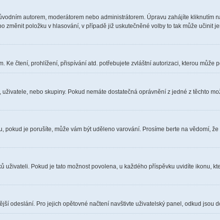
ůvodním autorem, moderátorem nebo administrátorem. Úpravu zahájíte kliknutím na 
 změnit položku v hlasování, v případě již uskutečněné volby to tak může učinit j
Ke čtení, prohlížení, přispívání atd. potřebujete zvláštní autorizaci, kterou může p
a, uživatele, nebo skupiny. Pokud nemáte dostatečná oprávnění z jedné z těchto možn
óru, pokud je porušíte, může vám být uděleno varování. Prosíme berte na vědomí, že
ů uživateli. Pokud je tato možnost povolena, u každého příspěvku uvidíte ikonu, kt
ší odeslání. Pro jejich opětovné načtení navštivte uživatelský panel, odkud jsou d