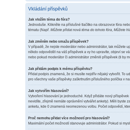
Vkládání příspěvků
Jak vložím téma do fóra?
Jednoduše. Klikněte na příslušné tlačítko na obrazovce fóra neb
tématu (Např.
Můžete přidat nová téma do tohoto fóra, Můžete hla
Jak změním nebo smažu příspěvek?
V případě, že nejste moderátor nebo administrátor, tak můžete u
někdo odpověděl na váš příspěvek a vy ho upravíte, objeví se vá
nebo pokud moderátor či administrátor změnili příspěvek (ti by 
Jak přidám podpis k mému příspěvku?
Přidat podpis znamená, že si musíte nejdřív nějaký vytvořit. To u
pro všechny vaše příspěvky zaškrtnutím příslušného políčka v na
Jak vytvořím hlasování?
Vytvoření hlasování je jednoduché. Když přidáte nový příspěvek 
nevidíte, zřejmě nemáte oprávnění vytvářet ankety). Měli byste
anketu, kde 0 znamená neomezenou volbu. Počet odpovědí, které
Proč nemohu přidat více možností pro hlasování?
Maximální počet možností stanovuje administrátor. Pokud si myslí