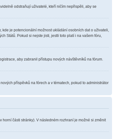
delně odstraňují uživatelé, kteří ničím nepřispěli, aby se
, kde je potencionální možnost ukládání osobních dat o uživateli,
tátů. Pokud si nejste jisti, jestli toto platí i na vašem fóru,
registrace, aby zabranil přístupu nových návštěvníků na fórum.
í nových příspěvků na fórech a v tématech, pokud to administrátor
v horní části stránky). V následném rozhraní je možné si změnit