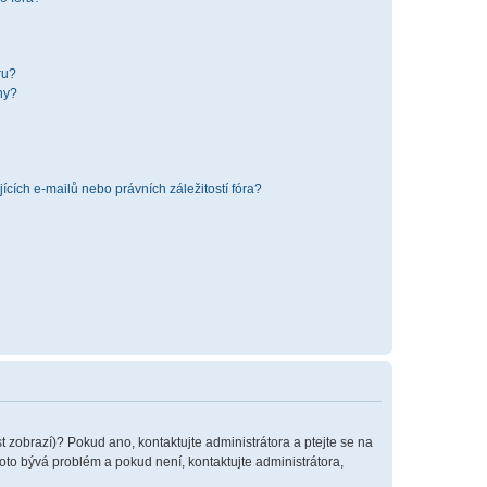
ru?
hy?
cích e-mailů nebo právních záležitostí fóra?
t zobrazí)? Pokud ano, kontaktujte administrátora a ptejte se na
 toto bývá problém a pokud není, kontaktujte administrátora,