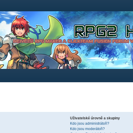
Uživatelské úrovně a skupiny
Kdo jsou administrátoři?
Kdo jsou moderátoři?