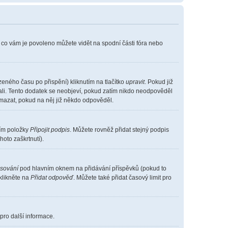
, co vám je povoleno můžete vidět na spodní části fóra nebo
eného času po přispění) kliknutím na tlačítko
upravit
. Pokud již
vali. Tento dodatek se neobjeví, pokud zatím nikdo neodpověděl
smazat, pokud na něj již někdo odpověděl.
ním položky
Připojit podpis
. Můžete rovněž přidat stejný podpis
oto zaškrtnutí).
asování
pod hlavním oknem na přidávání příspěvků (pokud to
klikněte na
Přidat odpověď
. Můžete také přidat časový limit pro
pro další informace.