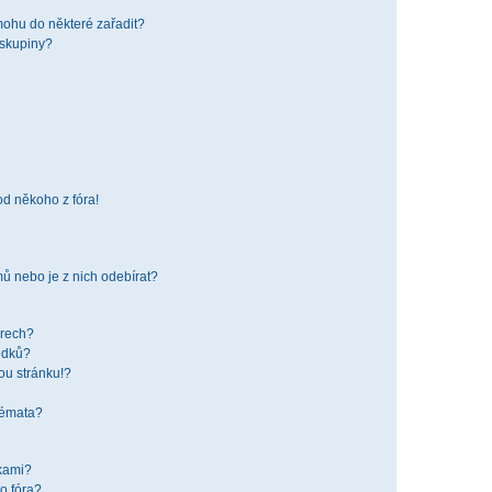
mohu do některé zařadit?
 skupiny?
od někoho z fóra!
ů nebo je z nich odebírat?
órech?
edků?
ou stránku!?
 témata?
žkami?
o fóra?