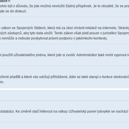
lásit?!
o být z důvodu, že jste možná nevložili žádný příspěvek. Je to obvyklé, že se pravi
jte se do diskuzí.
 zákon ve Spojených Státech, který má za úkol chránit mládež na internetu. Stránky
 zástupců, aby tyto data uložil. Tento zákon však platí pouze v jurisdikci Spojených S
nemůže a nebude poskytovat právni podporu v jakémkoliv kontextu.
použití uživatelského jména, které jste si zvolili. Administrátor také mohl vypnout 
vořené phpBB a které vás udržují přihlášené, dále se také starají o funkce sledován
ím.
 databázi. Ke změně stačí kliknout na odkaz
Uživatelský panel
(obvykle se nachází 