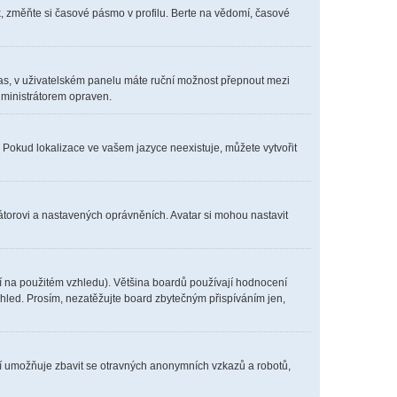
, změňte si časové pásmo v profilu. Berte na vědomí, časové
í čas, v uživatelském panelu máte ruční možnost přepnout mezi
ministrátorem opraven.
. Pokud lokalizace ve vašem jazyce neexistuje, můžete vytvořit
átorovi a nastavených oprávněních. Avatar si mohou nastavit
í na použitém vzhledu). Většina boardů používají hodnocení
vzhled. Prosím, nezatěžujte board zbytečným přispíváním jen,
ení umožňuje zbavit se otravných anonymních vzkazů a robotů,