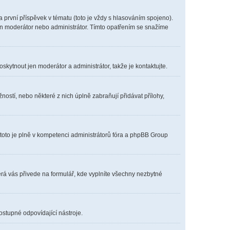
první příspěvek v tématu (toto je vždy s hlasováním spojeno).
en moderátor nebo administrátor. Tímto opatřením se snažíme
oskytnout jen moderátor a administrátor, takže je kontaktujte.
ostí, nebo některé z nich úplně zabraňují přidávat přílohy,
 toto je plně v kompetenci administrátorů fóra a phpBB Group
erá vás přivede na formulář, kde vyplníte všechny nezbytné
ostupné odpovídající nástroje.