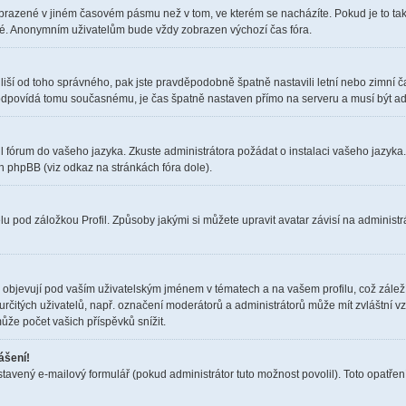
obrazené v jiném časovém pásmu než v tom, ve kterém se nacházíte. Pokud je to tak
elé. Anonymním uživatelům bude vždy zobrazen výchozí čas fóra.
čas liší od toho správného, pak jste pravděpodobně špatně nastavili letní nebo zimn
dpovídá tomu současnému, je čas špatně nastaven přímo na serveru a musí být ad
il fórum do vašeho jazyka. Zkuste administrátora požádat o instalaci vašeho jazyka
h phpBB (viz odkaz na stránkách fóra dole).
u pod záložkou Profil. Způsoby jakými si můžete upravit avatar závisí na administr
objevují pod vaším uživatelským jménem v tématech a na vašem profilu, což zálež
i určitých uživatelů, např. označení moderátorů a administrátorů může mít zvláštní 
ůže počet vašich příspěvků snížit.
ášení!
stavený e-mailový formulář (pokud administrátor tuto možnost povolil). Toto opatř