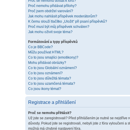
Proč se nemohu dostat k fóru?
Proč nemohu přidávat přílohy?
Proč jsem obdržel varování?
Jak mohu nahlásit příspěvek moderátorům?
K čemu slouží tlačítko „Uložit“ při psaní příspěvků?
Proč musí být můj příspěvek schválen?
Jak mohu oživit svoje téma?
Formátování a typy příspěvků
Co je BBCode?
Můžu používat HTML?
Co to jsou smajlíci (emotikony)?
Mohu přidávat obrázky?
Co to jsou Globální oznámení?
Co to jsou oznámení?
Co to jsou důležitá témata?
Co to jsou uzamčená témata?
Co jsou ikony témat?
Registrace a přihlášení
Proč se nemohu přihlásit?
Už jste se zaregistrovali? Před přihlášením je nutné se nejdříve 
důvody. Pokud jste se registrovali, nebyli jste z fóra vyloučeni a
možná má chybné nastavení fóra.