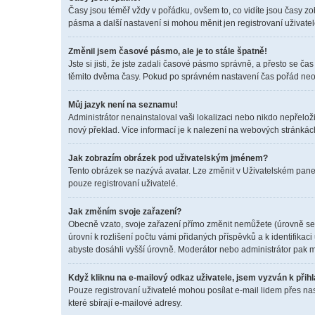
Časy jsou téměř vždy v pořádku, ovšem to, co vidíte jsou časy z
pásma a další nastavení si mohou měnit jen registrovaní uživat
Změnil jsem časové pásmo, ale je to stále špatně!
Jste si jisti, že jste zadali časové pásmo správně, a přesto se 
těmito dvěma časy. Pokud po správném nastavení čas pořád neo
Můj jazyk není na seznamu!
Administrátor nenainstaloval vaši lokalizaci nebo nikdo nepřelož
nový překlad. Více informací je k nalezení na webových stránkác
Jak zobrazím obrázek pod uživatelským jménem?
Tento obrázek se nazývá avatar. Lze změnit v Uživatelském panel
pouze registrovaní uživatelé.
Jak změním svoje zařazení?
Obecně vzato, svoje zařazení přímo změnit nemůžete (úrovně se 
úrovní k rozlišení počtu vámi přidaných příspěvků a k identifikac
abyste dosáhli vyšší úrovně. Moderátor nebo administrátor pak m
Když kliknu na e-mailový odkaz uživatele, jsem vyzván k přihl
Pouze registrovaní uživatelé mohou posílat e-mail lidem přes na
které sbírají e-mailové adresy.