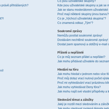
Co jsou uživatelské skupiny?
u právě přihlášených?
Kde jsou uživatelské skupiny a jak se 
Jak se stanu moderátorem uživatelské
Proč mají některé skupiny jinou barvu?
t?!
Co je „Výchozí uživatelská skupina“?
Co znamená odkaz „Tým“?
Soukromé zprávy
Nemůžu posílat soukromé zprávy!
Dostávám nechtěné soukromé zprávy!
Dostal jsem spamový a obtížný e-mail 
Přátelé a nepřátelé
Co je můj seznam přátel a nepřátel?
Jak mohu přidávat uživatele do seznam
Hledání na fóru
ní!
Jak mohu hledat v jednom nebo více f
Proč můj dotaz vrací nulový počet výsl
Proč mi vyhledávání vrací prázdnou bíl
Jak mohu vyhledávat členy fóra?
Jak mohu najít své vlastní příspěvky a
Sledování témat a záložky
Jaký je rozdíl mezi sledováním a zálo
Jak mohu sledovat zvolená témata neb