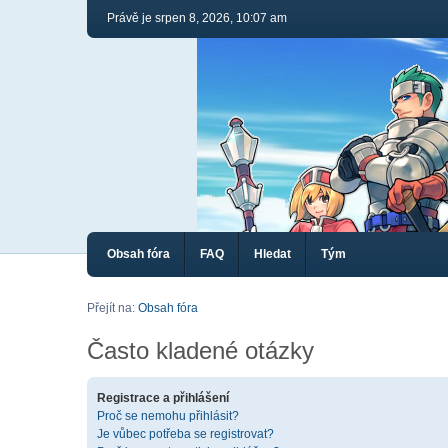
Právě je srpen 8, 2026, 10:07 am
Obsah fóra
FAQ
Hledat
Tým
Přejít na:
Obsah fóra
Často kladené otázky
Registrace a přihlášení
Proč se nemohu přihlásit?
Je vůbec potřeba se registrovat?