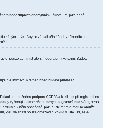
m službám nedostupným anonymním uživatelům, jako např.
.
čtu někým jiným. Abyste zůstali přihlášeni, zaškrtněte toto
itě atd.
s uvidí pouze administrátoři, moderátoři a vy sami. Budete
ujte dle instrukcí a téměř ihned budete přihlášeni.
Pokud je umožněna podpora COPPA a klikli jste při registraci na
boardy vyžadují aktivaci všech nových registrací, buď Vámi, nebo
te instrukce v něm obsažené, pokud jste tento e-mail neobdrželi,
lů, kteří se snaží pouze obtěžovat. Pokud si jste jisti, že e-