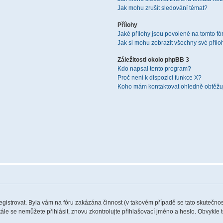
Jak mohu zrušit sledování témat?
Přílohy
Jaké přílohy jsou povolené na tomto fó
Jak si mohu zobrazit všechny své přílo
Záležitosti okolo phpBB 3
Kdo napsal tento program?
Proč není k dispozici funkce X?
Koho mám kontaktovat ohledně obtěžují
registrovat. Byla vám na fóru zakázána činnost (v takovém případě se tato skutečnos
 stále se nemůžete přihlásit, znovu zkontrolujte přihlašovací jméno a heslo. Obvykle