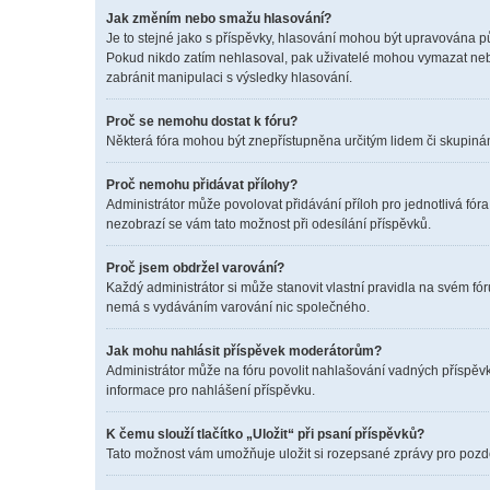
Jak změním nebo smažu hlasování?
Je to stejné jako s příspěvky, hlasování mohou být upravována p
Pokud nikdo zatím nehlasoval, pak uživatelé mohou vymazat nebo
zabránit manipulaci s výsledky hlasování.
Proč se nemohu dostat k fóru?
Některá fóra mohou být znepřístupněna určitým lidem či skupinám. 
Proč nemohu přidávat přílohy?
Administrátor může povolovat přidávání příloh pro jednotlivá fór
nezobrazí se vám tato možnost při odesílání příspěvků.
Proč jsem obdržel varování?
Každý administrátor si může stanovit vlastní pravidla na svém f
nemá s vydáváním varování nic společného.
Jak mohu nahlásit příspěvek moderátorům?
Administrátor může na fóru povolit nahlašování vadných příspěvk
informace pro nahlášení příspěvku.
K čemu slouží tlačítko „Uložit“ při psaní příspěvků?
Tato možnost vám umožňuje uložit si rozepsané zprávy pro pozděj