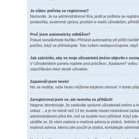
Je vůbec potřeba se registrovat?
Nemusíte. Je na administrátorovi fóra, jestli je potřeba se reg
postavičky, soukromé zprávy, posílání e-mailů uživatelům, přihláš
Proč jsem automaticky odhlášen?
Pokud nezaškrtnete tlačítko
Přihlásit automaticky při příští návšt
políčko, když se přihlašujete. Toto ovšem nedoporučujeme, když s
Jak zabráním, aby se moje uživatelské jméno objevilo v sez
V Uživatelském panelu najdete pod položkou „Nastavení“ volbu
započítáváni mezi skryté uživatele.
Zapomněl jsem heslo!
Nic se neděje, vaše heslo můžeme kdykoliv obnovit. V tomto příp
Zaregistroval jsem se, ale nemohu se přihlásit!
Nejprve zkontrolujte, že zadáváte správné uživatelské jméno a h
odkaz
…a je mi méně než 13 let
, budete muset následovat zaslan
administrátorem před tím, než se budete moci přihlásit. Když jste
ujistěte se, že vámi zadaná e-mailová adresa je platná. Jedním
mailová adresa, kterou jste použili je platná, kontaktujte adminis