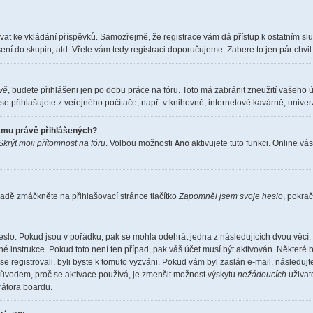
istrovat ke vkládání příspěvků. Samozřejmě, že registrace vám dá přístup k ostatní
ení do skupin, atd. Vřele vám tedy registraci doporučujeme. Zabere to jen pár chvil
ěvě
, budete přihlášeni jen po dobu práce na fóru. Toto má zabránit zneužití vašeho ú
e přihlašujete z veřejného počítače, např. v knihovně, internetové kavárně, univerz
namu právě přihlášených?
Skrýt moji přítomnost na fóru
. Volbou možnosti
Ano
aktivujete tuto funkci. Online vá
adě zmáčkněte na přihlašovací stránce tlačítko
Zapomněl jsem svoje heslo
, pokrač
eslo. Pokud jsou v pořádku, pak se mohla odehrát jedna z následujících dvou věcí. 
é instrukce. Pokud toto není ten případ, pak váš účet musí být aktivován. Některé 
 se registrovali, byli byste k tomuto vyzváni. Pokud vám byl zaslán e-mail, následuj
 důvodem, proč se aktivace používá, je zmenšit možnost výskytu
nežádoucích
uživate
trátora boardu.