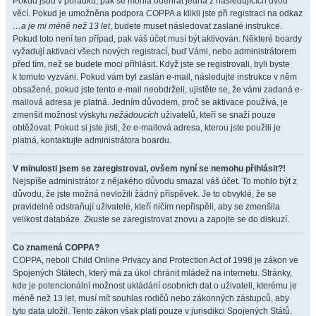
Pokud jsou v pořádku, pak se mohla odehrát jedna z následujících dvou
věcí. Pokud je umožněna podpora COPPA a klikli jste při registraci na odkaz
…a je mi méně než 13 let
, budete muset následovat zaslané instrukce.
Pokud toto není ten případ, pak váš účet musí být aktivován. Některé boardy
vyžadují aktivaci všech nových registrací, buď Vámi, nebo administrátorem
před tím, než se budete moci přihlásit. Když jste se registrovali, byli byste
k tomuto vyzváni. Pokud vám byl zaslán e-mail, následujte instrukce v něm
obsažené, pokud jste tento e-mail neobdrželi, ujistěte se, že vámi zadaná e-
mailová adresa je platná. Jedním důvodem, proč se aktivace používá, je
zmenšit možnost výskytu
nežádoucích
uživatelů, kteří se snaží pouze
obtěžovat. Pokud si jste jisti, že e-mailová adresa, kterou jste použili je
platná, kontaktujte administrátora boardu.
V minulosti jsem se zaregistroval, ovšem nyní se nemohu přihlásit?!
Nejspíše administrátor z nějakého důvodu smazal váš účet. To mohlo být z
důvodu, že jste možná nevložili žádný příspěvek. Je to obvyklé, že se
pravidelně odstraňují uživatelé, kteří ničím nepřispěli, aby se zmenšila
velikost databáze. Zkuste se zaregistrovat znovu a zapojte se do diskuzí.
Co znamená COPPA?
COPPA, neboli Child Online Privacy and Protection Act of 1998 je zákon ve
Spojených Státech, který má za úkol chránit mládež na internetu. Stránky,
kde je potencionální možnost ukládání osobních dat o uživateli, kterému je
méně než 13 let, musí mít souhlas rodičů nebo zákonných zástupců, aby
tyto data uložil. Tento zákon však platí pouze v jurisdikci Spojených Států.