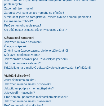
Jak zabráním, aby se moje uživatelské jméno objevilo v seznamu právě
přihlášených?
Zapomněl jsem heslo!
Zaregistroval jsem se, ale nemohu se přihlásit!
V minulosti jsem se zaregistroval, ovšem nyní se nemohu přihlásit?!
Co znamená COPPA?
Proč se nemohu registrovat?
Co dělá odkaz „Smazat všechny cookies z fóra“?
Uživatelská nastavení
Jak změním svoje nastavení?
Časy jsou špatně!
Změnil jsem časové pásmo, ale je to stále špatně!
Můj jazyk není na seznamu!
Jak zobrazím obrázek pod uživatelským jménem?
Jak změním svoje zařazení?
Když kliknu na e-mailový odkaz uživatele, jsem vyzván k přihlášení!
Vkládání příspěvků
Jak vložím téma do fóra?
Jak změním nebo smažu příspěvek?
Jak přidám podpis k mému příspěvku?
Jak vytvořím hlasování?
Proč nemohu přidat více možností pro hlasování?
Jak změním nebo smažu hlasování?
Proč se nemohu dostat k fóru?