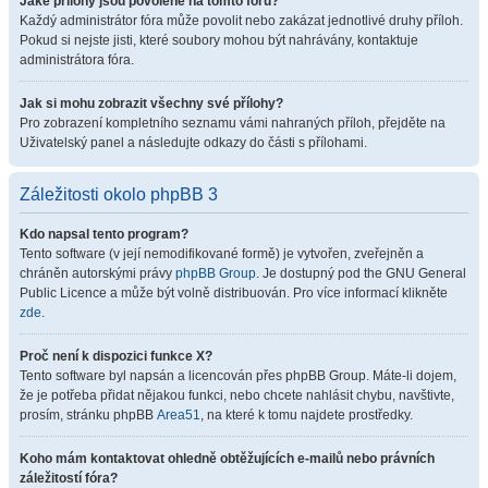
Jaké přílohy jsou povolené na tomto fóru?
Každý administrátor fóra může povolit nebo zakázat jednotlivé druhy příloh.
Pokud si nejste jisti, které soubory mohou být nahrávány, kontaktuje
administrátora fóra.
Jak si mohu zobrazit všechny své přílohy?
Pro zobrazení kompletního seznamu vámi nahraných příloh, přejděte na
Uživatelský panel a následujte odkazy do části s přílohami.
Záležitosti okolo phpBB 3
Kdo napsal tento program?
Tento software (v její nemodifikované formě) je vytvořen, zveřejněn a
chráněn autorskými právy
phpBB Group
. Je dostupný pod the GNU General
Public Licence a může být volně distribuován. Pro více informací klikněte
zde
.
Proč není k dispozici funkce X?
Tento software byl napsán a licencován přes phpBB Group. Máte-li dojem,
že je potřeba přidat nějakou funkci, nebo chcete nahlásit chybu, navštivte,
prosím, stránku phpBB
Area51
, na které k tomu najdete prostředky.
Koho mám kontaktovat ohledně obtěžujících e-mailů nebo právních
záležitostí fóra?