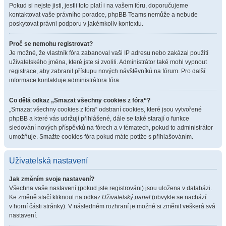
Pokud si nejste jisti, jestli toto platí i na vašem fóru, doporučujeme
kontaktovat vaše právního poradce, phpBB Teams nemůže a nebude
poskytovat právni podporu v jakémkoliv kontextu.
Proč se nemohu registrovat?
Je možné, že vlastník fóra zabanoval vaši IP adresu nebo zakázal použití
uživatelského jména, které jste si zvolili. Administrátor také mohl vypnout
registrace, aby zabranil přístupu nových návštěvníků na fórum. Pro další
informace kontaktuje administrátora fóra.
Co dělá odkaz „Smazat všechny cookies z fóra“?
„Smazat všechny cookies z fóra“ odstraní cookies, které jsou vytvořené
phpBB a které vás udržují přihlášené, dále se také starají o funkce
sledování nových příspěvků na fórech a v tématech, pokud to administrátor
umožňuje. Smažte cookies fóra pokud máte potíže s přihlašováním.
Uživatelská nastavení
Jak změním svoje nastavení?
Všechna vaše nastavení (pokud jste registrováni) jsou uložena v databázi.
Ke změně stačí kliknout na odkaz
Uživatelský panel
(obvykle se nachází
v horní části stránky). V následném rozhraní je možné si změnit veškerá svá
nastavení.