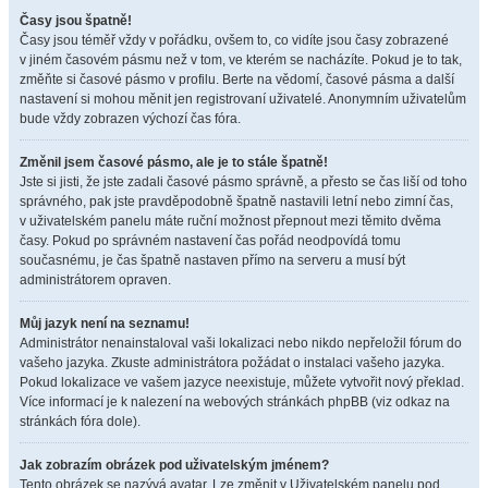
Časy jsou špatně!
Časy jsou téměř vždy v pořádku, ovšem to, co vidíte jsou časy zobrazené
v jiném časovém pásmu než v tom, ve kterém se nacházíte. Pokud je to tak,
změňte si časové pásmo v profilu. Berte na vědomí, časové pásma a další
nastavení si mohou měnit jen registrovaní uživatelé. Anonymním uživatelům
bude vždy zobrazen výchozí čas fóra.
Změnil jsem časové pásmo, ale je to stále špatně!
Jste si jisti, že jste zadali časové pásmo správně, a přesto se čas liší od toho
správného, pak jste pravděpodobně špatně nastavili letní nebo zimní čas,
v uživatelském panelu máte ruční možnost přepnout mezi těmito dvěma
časy. Pokud po správném nastavení čas pořád neodpovídá tomu
současnému, je čas špatně nastaven přímo na serveru a musí být
administrátorem opraven.
Můj jazyk není na seznamu!
Administrátor nenainstaloval vaši lokalizaci nebo nikdo nepřeložil fórum do
vašeho jazyka. Zkuste administrátora požádat o instalaci vašeho jazyka.
Pokud lokalizace ve vašem jazyce neexistuje, můžete vytvořit nový překlad.
Více informací je k nalezení na webových stránkách phpBB (viz odkaz na
stránkách fóra dole).
Jak zobrazím obrázek pod uživatelským jménem?
Tento obrázek se nazývá avatar. Lze změnit v Uživatelském panelu pod