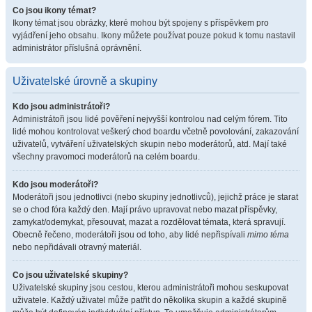
Co jsou ikony témat?
Ikony témat jsou obrázky, které mohou být spojeny s příspěvkem pro
vyjádření jeho obsahu. Ikony můžete používat pouze pokud k tomu nastavil
administrátor příslušná oprávnění.
Uživatelské úrovně a skupiny
Kdo jsou administrátoři?
Administrátoři jsou lidé pověření nejvyšší kontrolou nad celým fórem. Tito
lidé mohou kontrolovat veškerý chod boardu včetně povolování, zakazování
uživatelů, vytváření uživatelských skupin nebo moderátorů, atd. Mají také
všechny pravomoci moderátorů na celém boardu.
Kdo jsou moderátoři?
Moderátoři jsou jednotlivci (nebo skupiny jednotlivců), jejichž práce je starat
se o chod fóra každý den. Mají právo upravovat nebo mazat příspěvky,
zamykat/odemykat, přesouvat, mazat a rozdělovat témata, která spravují.
Obecně řečeno, moderátoři jsou od toho, aby lidé nepřispívali
mimo téma
nebo nepřidávali otravný materiál.
Co jsou uživatelské skupiny?
Uživatelské skupiny jsou cestou, kterou administrátoři mohou seskupovat
uživatele. Každý uživatel může patřit do několika skupin a každé skupině