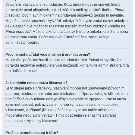
Vytvoření hlasování je jednoduché. Když přidáte nový příspěvek (nebo
upravujete první příspěvek, pokud můžete) měli byste vidět tlačítko
Přidat
hlasování
pod hlavním oknem na přidávání příspěvků (pokud to nevidíte,
zřejmě nemáte oprávnění vytvářet ankety). Měli byste zadat název ankety a
pak alespoň dvě možnosti (nastavte napsáním název otázky a klikněte na
Přidat odpověď
. Můžete také přidat časový limit pro anketu, kde 0 znamená
neomezenou volbu. Počet odpovědí, které můžete zadat, určuje
administrátor boardu.
Proč nemohu přidat více možností pro hlasování?
Maximální počet možností stanovuje administrátor. Pokud si myslíte, že
opravdu nezbytně potřebujete více možností, kontaktujte administrátora fóra
pro další informace.
Jak změním nebo smažu hlasování?
Je to stejné jako s příspěvky, hlasování mohou být upravována původním
autorem, moderátorem nebo administrátorem. Úpravu zahájíte kliknutím na
první příspěvek v tématu (toto je vždy s hlasováním spojeno). Pokud nikdo
zatím nehlasoval, pak uživatelé mohou vymazat nebo změnit položku
v hlasování, v případě již uskutečněné volby to tak může učinit jen
moderátor nebo administrátor. Tímto opatřením se snažíme zabránit
manipulaci s výsledky hlasování.
Proč se nemohu dostat k fóru?