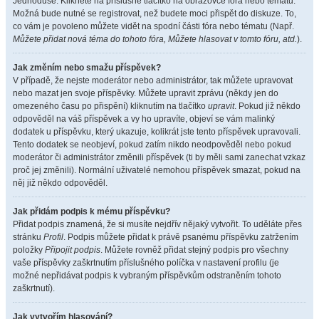
Jednoduše. Klikněte na příslušné tlačítko na obrazovce fóra nebo tématu.
Možná bude nutné se registrovat, než budete moci přispět do diskuze. To,
co vám je povoleno můžete vidět na spodní části fóra nebo tématu (Např.
Můžete přidat nová téma do tohoto fóra, Můžete hlasovat v tomto fóru, atd.
).
Jak změním nebo smažu příspěvek?
V případě, že nejste moderátor nebo administrátor, tak můžete upravovat
nebo mazat jen svoje příspěvky. Můžete upravit zprávu (někdy jen do
omezeného času po přispění) kliknutím na tlačítko
upravit
. Pokud již někdo
odpověděl na váš příspěvek a vy ho upravíte, objeví se vám malinký
dodatek u příspěvku, který ukazuje, kolikrát jste tento příspěvek upravovali.
Tento dodatek se neobjeví, pokud zatím nikdo neodpověděl nebo pokud
moderátor či administrátor změnili příspěvek (ti by měli sami zanechat vzkaz
proč jej změnili). Normální uživatelé nemohou příspěvek smazat, pokud na
něj již někdo odpověděl.
Jak přidám podpis k mému příspěvku?
Přidat podpis znamená, že si musíte nejdřív nějaký vytvořit. To uděláte přes
stránku
Profil
. Podpis můžete přidat k právě psanému příspěvku zatržením
položky
Připojit podpis
. Můžete rovněž přidat stejný podpis pro všechny
vaše příspěvky zaškrtnutím příslušného políčka v nastavení profilu (je
možné nepřidávat podpis k vybraným příspěvkům odstraněním tohoto
zaškrtnutí).
Jak vytvořím hlasování?