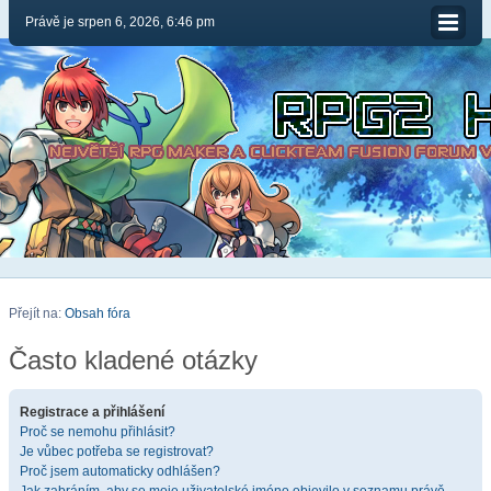
Právě je srpen 6, 2026, 6:46 pm
Přejít na:
Obsah fóra
Často kladené otázky
Registrace a přihlášení
Proč se nemohu přihlásit?
Je vůbec potřeba se registrovat?
Proč jsem automaticky odhlášen?