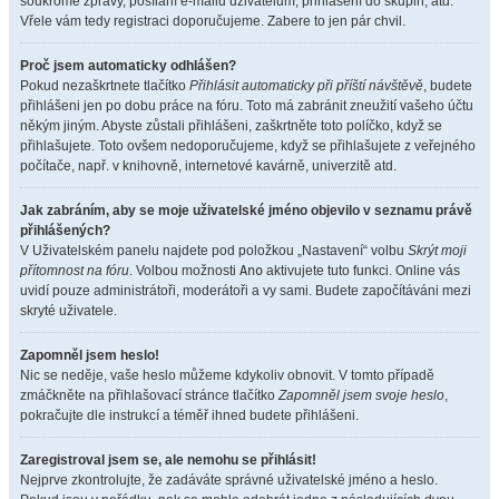
soukromé zprávy, posílání e-mailů uživatelům, přihlášení do skupin, atd.
Vřele vám tedy registraci doporučujeme. Zabere to jen pár chvil.
Proč jsem automaticky odhlášen?
Pokud nezaškrtnete tlačítko
Přihlásit automaticky při příští návštěvě
, budete
přihlášeni jen po dobu práce na fóru. Toto má zabránit zneužití vašeho účtu
někým jiným. Abyste zůstali přihlášeni, zaškrtněte toto políčko, když se
přihlašujete. Toto ovšem nedoporučujeme, když se přihlašujete z veřejného
počítače, např. v knihovně, internetové kavárně, univerzitě atd.
Jak zabráním, aby se moje uživatelské jméno objevilo v seznamu právě
přihlášených?
V Uživatelském panelu najdete pod položkou „Nastavení“ volbu
Skrýt moji
přítomnost na fóru
. Volbou možnosti
Ano
aktivujete tuto funkci. Online vás
uvidí pouze administrátoři, moderátoři a vy sami. Budete započítáváni mezi
skryté uživatele.
Zapomněl jsem heslo!
Nic se neděje, vaše heslo můžeme kdykoliv obnovit. V tomto případě
zmáčkněte na přihlašovací stránce tlačítko
Zapomněl jsem svoje heslo
,
pokračujte dle instrukcí a téměř ihned budete přihlášeni.
Zaregistroval jsem se, ale nemohu se přihlásit!
Nejprve zkontrolujte, že zadáváte správné uživatelské jméno a heslo.