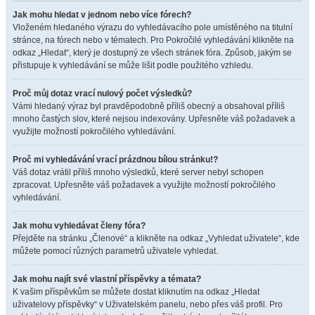
Jak mohu hledat v jednom nebo více fórech?
Vloženém hledaného výrazu do vyhledávacího pole umístěného na titulní
stránce, na fórech nebo v tématech. Pro Pokročilé vyhledávání klikněte na
odkaz „Hledat“, který je dostupný ze všech stránek fóra. Způsob, jakým se
přistupuje k vyhledávání se může lišit podle použitého vzhledu.
Proč můj dotaz vrací nulový počet výsledků?
Vámi hledaný výraz byl pravděpodobně příliš obecný a obsahoval příliš
mnoho častých slov, které nejsou indexovány. Upřesněte váš požadavek a
využijte možností pokročilého vyhledávání.
Proč mi vyhledávání vrací prázdnou bílou stránku!?
Váš dotaz vrátil příliš mnoho výsledků, které server nebyl schopen
zpracovat. Upřesněte váš požadavek a využijte možností pokročilého
vyhledávání.
Jak mohu vyhledávat členy fóra?
Přejděte na stránku „Členové“ a klikněte na odkaz „Vyhledat uživatele“, kde
můžete pomocí různých parametrů uživatele vyhledat.
Jak mohu najít své vlastní příspěvky a témata?
K vašim příspěvkům se můžete dostat kliknutím na odkaz „Hledat
uživatelovy příspěvky“ v Uživatelském panelu, nebo přes váš profil. Pro