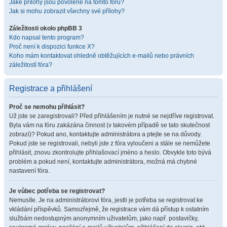
Jaké přílohy jsou povolené na tomto fóru?
Jak si mohu zobrazit všechny své přílohy?
Záležitosti okolo phpBB 3
Kdo napsal tento program?
Proč není k dispozici funkce X?
Koho mám kontaktovat ohledně obtěžujících e-mailů nebo právních
záležitostí fóra?
Registrace a přihlášení
Proč se nemohu přihlásit?
Už jste se zaregistrovali? Před přihlášením je nutné se nejdříve registrovat.
Byla vám na fóru zakázána činnost (v takovém případě se tato skutečnost
zobrazí)? Pokud ano, kontaktujte administrátora a ptejte se na důvody.
Pokud jste se registrovali, nebyli jste z fóra vyloučeni a stále se nemůžete
přihlásit, znovu zkontrolujte přihlašovací jméno a heslo. Obvykle toto bývá
problém a pokud není, kontaktujte administrátora, možná má chybné
nastavení fóra.
Je vůbec potřeba se registrovat?
Nemusíte. Je na administrátorovi fóra, jestli je potřeba se registrovat ke
vkládání příspěvků. Samozřejmě, že registrace vám dá přístup k ostatním
službám nedostupným anonymním uživatelům, jako např. postavičky,