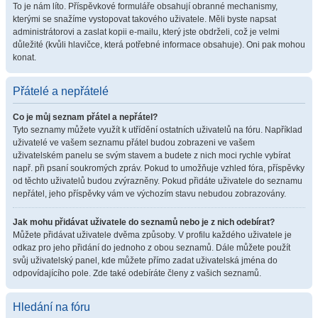
To je nám líto. Příspěvkové formuláře obsahují obranné mechanismy,
kterými se snažíme vystopovat takového uživatele. Měli byste napsat
administrátorovi a zaslat kopii e-mailu, který jste obdrželi, což je velmi
důležité (kvůli hlavičce, která potřebné informace obsahuje). Oni pak mohou
konat.
Přátelé a nepřátelé
Co je můj seznam přátel a nepřátel?
Tyto seznamy můžete využít k utřídění ostatních uživatelů na fóru. Například
uživatelé ve vašem seznamu přátel budou zobrazeni ve vašem
uživatelském panelu se svým stavem a budete z nich moci rychle vybírat
např. při psaní soukromých zpráv. Pokud to umožňuje vzhled fóra, příspěvky
od těchto uživatelů budou zvýrazněny. Pokud přidáte uživatele do seznamu
nepřátel, jeho příspěvky vám ve výchozím stavu nebudou zobrazovány.
Jak mohu přidávat uživatele do seznamů nebo je z nich odebírat?
Můžete přidávat uživatele dvěma způsoby. V profilu každého uživatele je
odkaz pro jeho přidání do jednoho z obou seznamů. Dále můžete použít
svůj uživatelský panel, kde můžete přímo zadat uživatelská jména do
odpovídajícího pole. Zde také odebíráte členy z vašich seznamů.
Hledání na fóru