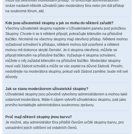
může být definován individuální přístup. To umožňuje administrátorům
snáze nastavit několik uživatelů jako moderátory fóra nebo jim dát přístup
na soukromé fórum, atd.
Kde jsou uživatelské skupiny a jak se mohu do některé zařadit?
Všechny uživatelské skupiny najdete v Uživatelském panelu pod položkou
Skupiny. Chcete-li se k některé připojit, pokračujte kliknutím na příslušné
tlačítko. Nicméně ne všechny skupiny mají otevřený přístup. Některé mohou
vyžadovat schválení k přístupu, některé mohou být uzavřené a některé
mohou mít dokonce skryté členství. Je-li skupina otevřená, můžete se
připojit kliknutím na příslušné tlačítko. Vyžaduje-li skupina schválení,
můžete o něj zažádat kliknutím na příslušné tlačítko. Moderátor skupiny
musí vaši žádost schválit a může se vás zeptat na důvod žádosti. Prosím,
nedotírejte na moderátora skupiny, pokud vaši žádost zamítne; bude mít své
důvody.
Jak se stanu moderátorem uživatelské skupiny?
Uživatelské skupiny jsou původně vytvořeny administrátorem a mohou také
ustanovit moderátora. Máte-li zájem vytvořit uživatelskou skupinu, pak jako
prvního kontaktujte administrátora soukromou zprávou.
Proč mají některé skupiny jinou barvu?
Je možné, aby administrátor fóra přidělil členům určité skupiny barvu, pro
usnadnění jejich odlišení od ostatních členů.