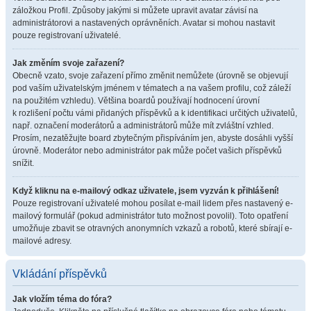
záložkou Profil. Způsoby jakými si můžete upravit avatar závisí na
administrátorovi a nastavených oprávněních. Avatar si mohou nastavit
pouze registrovaní uživatelé.
Jak změním svoje zařazení?
Obecně vzato, svoje zařazení přímo změnit nemůžete (úrovně se objevují
pod vaším uživatelským jménem v tématech a na vašem profilu, což záleží
na použitém vzhledu). Většina boardů používají hodnocení úrovní
k rozlišení počtu vámi přidaných příspěvků a k identifikaci určitých uživatelů,
např. označení moderátorů a administrátorů může mít zvláštní vzhled.
Prosím, nezatěžujte board zbytečným přispíváním jen, abyste dosáhli vyšší
úrovně. Moderátor nebo administrátor pak může počet vašich příspěvků
snížit.
Když kliknu na e-mailový odkaz uživatele, jsem vyzván k přihlášení!
Pouze registrovaní uživatelé mohou posílat e-mail lidem přes nastavený e-
mailový formulář (pokud administrátor tuto možnost povolil). Toto opatření
umožňuje zbavit se otravných anonymních vzkazů a robotů, které sbírají e-
mailové adresy.
Vkládání příspěvků
Jak vložím téma do fóra?