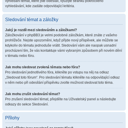
vyhledání témat, které jste odeslali, využijte stránku pokročilého
vyhledávání, kde zadáte odpovídající kritéria.
Sledování témat a záložky
Jaký je rozdíl mezi sledováním a záložkami?
Záložkování v phpBB3 je velmi podobné záložkám, které znáte z vašeho
prohlížeče. Nejste upozorněni, když přijde nový příspěvek, ale můžete se
kdykoliv do tématu jednoduše vrátit. Sledování vám ale naopak usnadní
procházení tím, že vás kontaktuje vámi vybraným způsobem při novém dění
v tématu nebo fóru.
Jak mohu sledovat zvolená témata nebo fóra?
Pro sledování jednotlivého fóra, klikněte po vstupu na něj na odkaz
„Sledovat toto fórum“. Pro sledování tématu klikněte na odpovídající odkaz
v něm nebo při odesílání příspěvku zvolte možnost sledovat toto téma.
Jak mohu zrušit sledování témat?
Pro zrušení sledování témat, přejděte na Uživatelský panel a následujte
odkazy do sekce Sledování.
Přílohy