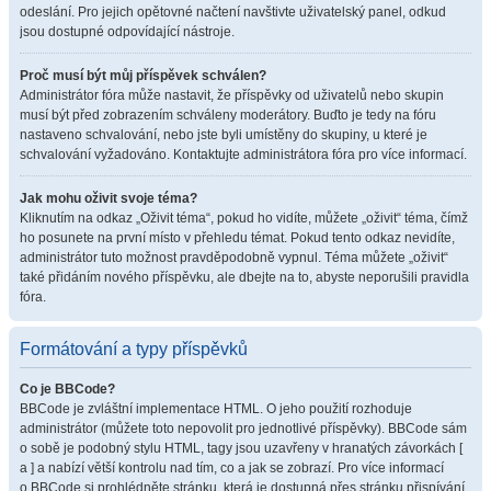
odeslání. Pro jejich opětovné načtení navštivte uživatelský panel, odkud
jsou dostupné odpovídající nástroje.
Proč musí být můj příspěvek schválen?
Administrátor fóra může nastavit, že příspěvky od uživatelů nebo skupin
musí být před zobrazením schváleny moderátory. Buďto je tedy na fóru
nastaveno schvalování, nebo jste byli umístěny do skupiny, u které je
schvalování vyžadováno. Kontaktujte administrátora fóra pro více informací.
Jak mohu oživit svoje téma?
Kliknutím na odkaz „Oživit téma“, pokud ho vidíte, můžete „oživit“ téma, čímž
ho posunete na první místo v přehledu témat. Pokud tento odkaz nevidíte,
administrátor tuto možnost pravděpodobně vypnul. Téma můžete „oživit“
také přidáním nového příspěvku, ale dbejte na to, abyste neporušili pravidla
fóra.
Formátování a typy příspěvků
Co je BBCode?
BBCode je zvláštní implementace HTML. O jeho použití rozhoduje
administrátor (můžete toto nepovolit pro jednotlivé příspěvky). BBCode sám
o sobě je podobný stylu HTML, tagy jsou uzavřeny v hranatých závorkách [
a ] a nabízí větší kontrolu nad tím, co a jak se zobrazí. Pro více informací
o BBCode si prohlédněte stránku, která je dostupná přes stránku přispívání.