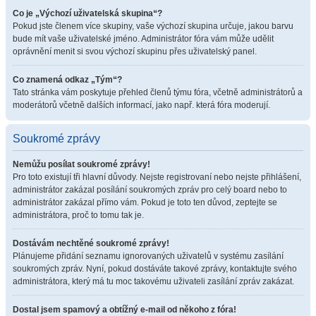
Co je „Výchozí uživatelská skupina“?
Pokud jste členem více skupiny, vaše výchozí skupina určuje, jakou barvu
bude mít vaše uživatelské jméno. Administrátor fóra vám může udělit
oprávnění menit si svou výchozí skupinu přes uživatelský panel.
Co znamená odkaz „Tým“?
Tato stránka vám poskytuje přehled členů týmu fóra, včetně administrátorů a
moderátorů včetně dalších informací, jako např. která fóra moderují.
Soukromé zprávy
Nemůžu posílat soukromé zprávy!
Pro toto existují tři hlavní důvody. Nejste registrovaní nebo nejste přihlášení,
administrátor zakázal posílání soukromých zpráv pro celý board nebo to
administrátor zakázal přímo vám. Pokud je toto ten důvod, zeptejte se
administrátora, proč to tomu tak je.
Dostávám nechtěné soukromé zprávy!
Plánujeme přidání seznamu ignorovaných uživatelů v systému zasílání
soukromých zpráv. Nyní, pokud dostáváte takové zprávy, kontaktujte svého
administrátora, který má tu moc takovému uživateli zasílání zpráv zakázat.
Dostal jsem spamový a obtížný e-mail od někoho z fóra!