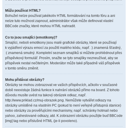
Můžu používat HTML?
Bohužel nelze používat jakékoliv HTML formátování na tomto fóru a ani
nelze tuto možnost zapnout, administrátor však může definovat vlastní
BBCode značky, které mohou HTML nahradit.
Co to jsou smajlíci (emotikony)?
Smajlíci, neboli emotikony jsou malé grafické obrázky, které se používají
k vyjádření výrazu emocí za použití malého kódu, např. :) znamená šťastný,
:( znamená smutný. Kompletní seznam smajlíků si můžete prohlédnout přes
příspěvkový formulář. Prosím, snažte se tyto smajlíky nezneužívat, aby se
příspěvek nestal nečitelným. Moderátor může také případně váš příspěvek
v tomto směru změnit.
Mohu přidávat obrázky?
Obrázky se mohou zobrazovat ve vašich příspěvcích, ačkoliv v současné
době neexistuje žádná funkce k nahrání obrázků přímo na board. Z tohoto
důvodu musíte uvést na takový obrázek odkaz, např.
http://www.priklad.cz/muj-obrazek.png. Nemůžete vytvářet odkazy na
obrázky umístěné na vlastním PC (pokud to není veřejně přístupná stanice)
nebo obrázky za prověřujícími mechanismy, např. schránky hotmail nebo
yahoo, zaheslované odkazy, atd. K zobrazení obrázku použijte buď BBCode
[img] tag nebo příslušné HTML (je-li povoleno).