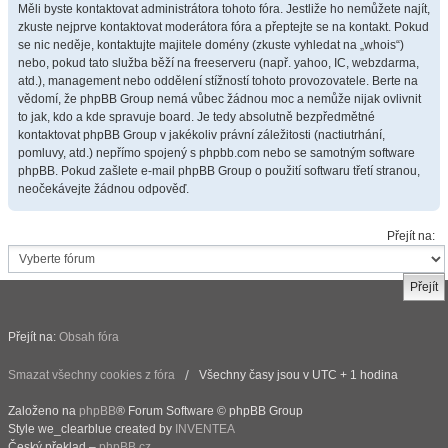
Měli byste kontaktovat administrátora tohoto fóra. Jestliže ho nemůžete najít,
zkuste nejprve kontaktovat moderátora fóra a přeptejte se na kontakt. Pokud
se nic neděje, kontaktujte majitele domény (zkuste vyhledat na „whois“)
nebo, pokud tato služba běží na freeserveru (např. yahoo, IC, webzdarma,
atd.), management nebo oddělení stížností tohoto provozovatele. Berte na
vědomí, že phpBB Group nemá vůbec žádnou moc a nemůže nijak ovlivnit
to jak, kdo a kde spravuje board. Je tedy absolutně bezpředmětné
kontaktovat phpBB Group v jakékoliv právní záležitosti (nactiutrhání,
pomluvy, atd.) nepřímo spojený s phpbb.com nebo se samotným software
phpBB. Pokud zašlete e-mail phpBB Group o použití softwaru třetí stranou,
neočekávejte žádnou odpověď.
Přejít na:
Přejít na:
Obsah fóra
Smazat všechny cookies z fóra
Všechny časy jsou v UTC + 1 hodina
Založeno na
phpBB
® Forum Software © phpBB Group
Style we_clearblue created by
INVENTEA
Český překlad –
phpBB.cz