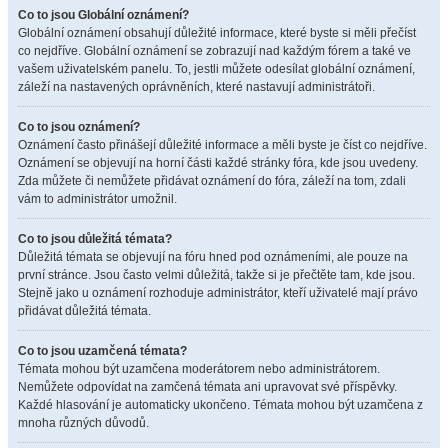
Co to jsou Globální oznámení?
Globální oznámení obsahují důležité informace, které byste si měli přečíst
co nejdříve. Globální oznámení se zobrazují nad každým fórem a také ve
vašem uživatelském panelu. To, jestli můžete odesílat globální oznámení,
záleží na nastavených oprávněních, které nastavují administrátoři.
Co to jsou oznámení?
Oznámení často přinášejí důležité informace a měli byste je číst co nejdříve.
Oznámení se objevují na horní části každé stránky fóra, kde jsou uvedeny.
Zda můžete či nemůžete přidávat oznámení do fóra, záleží na tom, zdali
vám to administrátor umožnil.
Co to jsou důležitá témata?
Důležitá témata se objevují na fóru hned pod oznámeními, ale pouze na
první stránce. Jsou často velmi důležitá, takže si je přečtěte tam, kde jsou.
Stejně jako u oznámení rozhoduje administrátor, kteří uživatelé mají právo
přidávat důležitá témata.
Co to jsou uzamčená témata?
Témata mohou být uzamčena moderátorem nebo administrátorem.
Nemůžete odpovídat na zamčená témata ani upravovat své příspěvky.
Každé hlasování je automaticky ukončeno. Témata mohou být uzamčena z
mnoha různých důvodů.