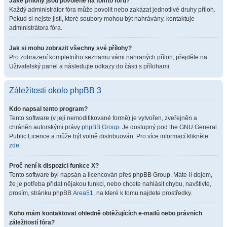
Jaké přílohy jsou povolené na tomto fóru?
Každý administrátor fóra může povolit nebo zakázat jednotlivé druhy příloh.
Pokud si nejste jisti, které soubory mohou být nahrávány, kontaktuje
administrátora fóra.
Jak si mohu zobrazit všechny své přílohy?
Pro zobrazení kompletního seznamu vámi nahraných příloh, přejděte na
Uživatelský panel a následujte odkazy do části s přílohami.
Záležitosti okolo phpBB 3
Kdo napsal tento program?
Tento software (v její nemodifikované formě) je vytvořen, zveřejněn a
chráněn autorskými právy
phpBB Group
. Je dostupný pod the GNU General
Public Licence a může být volně distribuován. Pro více informací klikněte
zde
.
Proč není k dispozici funkce X?
Tento software byl napsán a licencován přes phpBB Group. Máte-li dojem,
že je potřeba přidat nějakou funkci, nebo chcete nahlásit chybu, navštivte,
prosím, stránku phpBB
Area51
, na které k tomu najdete prostředky.
Koho mám kontaktovat ohledně obtěžujících e-mailů nebo právních
záležitostí fóra?