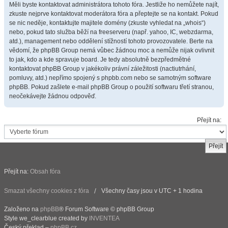
Měli byste kontaktovat administrátora tohoto fóra. Jestliže ho nemůžete najít,
zkuste nejprve kontaktovat moderátora fóra a přeptejte se na kontakt. Pokud
se nic neděje, kontaktujte majitele domény (zkuste vyhledat na „whois“)
nebo, pokud tato služba běží na freeserveru (např. yahoo, IC, webzdarma,
atd.), management nebo oddělení stížností tohoto provozovatele. Berte na
vědomí, že phpBB Group nemá vůbec žádnou moc a nemůže nijak ovlivnit
to jak, kdo a kde spravuje board. Je tedy absolutně bezpředmětné
kontaktovat phpBB Group v jakékoliv právní záležitosti (nactiutrhání,
pomluvy, atd.) nepřímo spojený s phpbb.com nebo se samotným software
phpBB. Pokud zašlete e-mail phpBB Group o použití softwaru třetí stranou,
neočekávejte žádnou odpověď.
Přejít na:
Přejít na:
Obsah fóra
Smazat všechny cookies z fóra
Všechny časy jsou v UTC + 1 hodina
Založeno na
phpBB
® Forum Software © phpBB Group
Style we_clearblue created by
INVENTEA
Český překlad –
phpBB.cz