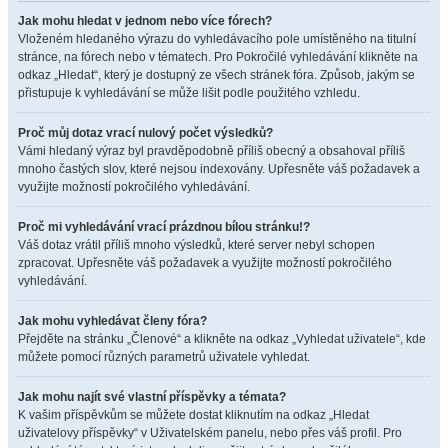
Jak mohu hledat v jednom nebo více fórech?
Vloženém hledaného výrazu do vyhledávacího pole umístěného na titulní
stránce, na fórech nebo v tématech. Pro Pokročilé vyhledávání klikněte na
odkaz „Hledat“, který je dostupný ze všech stránek fóra. Způsob, jakým se
přistupuje k vyhledávání se může lišit podle použitého vzhledu.
Proč můj dotaz vrací nulový počet výsledků?
Vámi hledaný výraz byl pravděpodobně příliš obecný a obsahoval příliš
mnoho častých slov, které nejsou indexovány. Upřesněte váš požadavek a
využijte možností pokročilého vyhledávání.
Proč mi vyhledávání vrací prázdnou bílou stránku!?
Váš dotaz vrátil příliš mnoho výsledků, které server nebyl schopen
zpracovat. Upřesněte váš požadavek a využijte možností pokročilého
vyhledávání.
Jak mohu vyhledávat členy fóra?
Přejděte na stránku „Členové“ a klikněte na odkaz „Vyhledat uživatele“, kde
můžete pomocí různých parametrů uživatele vyhledat.
Jak mohu najít své vlastní příspěvky a témata?
K vašim příspěvkům se můžete dostat kliknutím na odkaz „Hledat
uživatelovy příspěvky“ v Uživatelském panelu, nebo přes váš profil. Pro