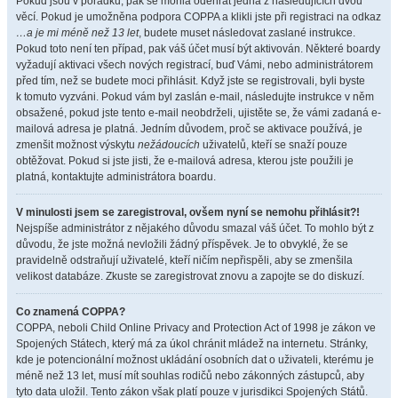
Pokud jsou v pořádku, pak se mohla odehrát jedna z následujících dvou
věcí. Pokud je umožněna podpora COPPA a klikli jste při registraci na odkaz
…a je mi méně než 13 let
, budete muset následovat zaslané instrukce.
Pokud toto není ten případ, pak váš účet musí být aktivován. Některé boardy
vyžadují aktivaci všech nových registrací, buď Vámi, nebo administrátorem
před tím, než se budete moci přihlásit. Když jste se registrovali, byli byste
k tomuto vyzváni. Pokud vám byl zaslán e-mail, následujte instrukce v něm
obsažené, pokud jste tento e-mail neobdrželi, ujistěte se, že vámi zadaná e-
mailová adresa je platná. Jedním důvodem, proč se aktivace používá, je
zmenšit možnost výskytu
nežádoucích
uživatelů, kteří se snaží pouze
obtěžovat. Pokud si jste jisti, že e-mailová adresa, kterou jste použili je
platná, kontaktujte administrátora boardu.
V minulosti jsem se zaregistroval, ovšem nyní se nemohu přihlásit?!
Nejspíše administrátor z nějakého důvodu smazal váš účet. To mohlo být z
důvodu, že jste možná nevložili žádný příspěvek. Je to obvyklé, že se
pravidelně odstraňují uživatelé, kteří ničím nepřispěli, aby se zmenšila
velikost databáze. Zkuste se zaregistrovat znovu a zapojte se do diskuzí.
Co znamená COPPA?
COPPA, neboli Child Online Privacy and Protection Act of 1998 je zákon ve
Spojených Státech, který má za úkol chránit mládež na internetu. Stránky,
kde je potencionální možnost ukládání osobních dat o uživateli, kterému je
méně než 13 let, musí mít souhlas rodičů nebo zákonných zástupců, aby
tyto data uložil. Tento zákon však platí pouze v jurisdikci Spojených Států.