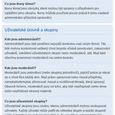
Co jsou ikony témat?
Ikony témat jsou obrázky, které mohou být spojeny s příspěvkem pro
vyjádření jeho obsahu. Ikony můžete používat pouze pokud k tomu nastavil
administrátor příslušná oprávnění.
Uživatelské úrovně a skupiny
Kdo jsou administrátoři?
Administrátoři jsou lidé pověření nejvyšší kontrolou nad celým fórem. Tito
lidé mohou kontrolovat veškerý chod boardu včetně povolování, zakazování
uživatelů, vytváření uživatelských skupin nebo moderátorů, atd. Mají také
všechny pravomoci moderátorů na celém boardu.
Kdo jsou moderátoři?
Moderátoři jsou jednotlivci (nebo skupiny jednotlivců), jejichž práce je starat
se o chod fóra každý den. Mají právo upravovat nebo mazat příspěvky,
zamykat/odemykat, přesouvat, mazat a rozdělovat témata, která spravují.
Obecně řečeno, moderátoři jsou od toho, aby lidé nepřispívali
mimo téma
nebo nepřidávali otravný materiál.
Co jsou uživatelské skupiny?
Uživatelské skupiny jsou cestou, kterou administrátoři mohou seskupovat
uživatele. Každý uživatel může patřit do několika skupin a každé skupině