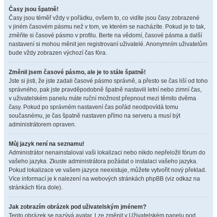
Časy jsou špatně!
Časy jsou téměř vždy v pořádku, ovšem to, co vidíte jsou časy zobrazené
v jiném časovém pásmu než v tom, ve kterém se nacházíte. Pokud je to tak,
změňte si časové pásmo v profilu. Berte na vědomí, časové pásma a další
nastavení si mohou měnit jen registrovaní uživatelé. Anonymním uživatelům
bude vždy zobrazen výchozí čas fóra.
Změnil jsem časové pásmo, ale je to stále špatně!
Jste si jisti, že jste zadali časové pásmo správně, a přesto se čas liší od toho
správného, pak jste pravděpodobně špatně nastavili letní nebo zimní čas,
v uživatelském panelu máte ruční možnost přepnout mezi těmito dvěma
časy. Pokud po správném nastavení čas pořád neodpovídá tomu
současnému, je čas špatně nastaven přímo na serveru a musí být
administrátorem opraven.
Můj jazyk není na seznamu!
Administrátor nenainstaloval vaši lokalizaci nebo nikdo nepřeložil fórum do
vašeho jazyka. Zkuste administrátora požádat o instalaci vašeho jazyka.
Pokud lokalizace ve vašem jazyce neexistuje, můžete vytvořit nový překlad.
Více informací je k nalezení na webových stránkách phpBB (viz odkaz na
stránkách fóra dole).
Jak zobrazím obrázek pod uživatelským jménem?
Tento obrázek se nazývá avatar. Lze změnit v Uživatelském panelu pod