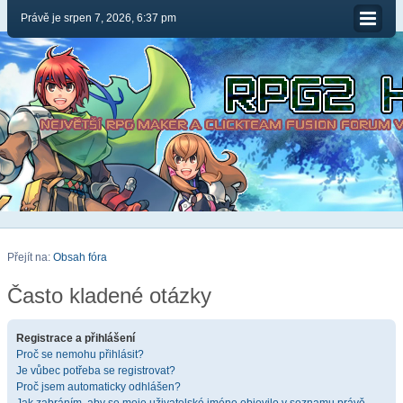
Právě je srpen 7, 2026, 6:37 pm
Přejít na:
Obsah fóra
Často kladené otázky
Registrace a přihlášení
Proč se nemohu přihlásit?
Je vůbec potřeba se registrovat?
Proč jsem automaticky odhlášen?