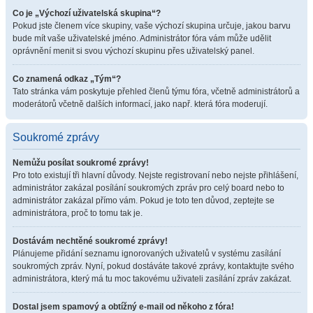
Co je „Výchozí uživatelská skupina“?
Pokud jste členem více skupiny, vaše výchozí skupina určuje, jakou barvu
bude mít vaše uživatelské jméno. Administrátor fóra vám může udělit
oprávnění menit si svou výchozí skupinu přes uživatelský panel.
Co znamená odkaz „Tým“?
Tato stránka vám poskytuje přehled členů týmu fóra, včetně administrátorů a
moderátorů včetně dalších informací, jako např. která fóra moderují.
Soukromé zprávy
Nemůžu posílat soukromé zprávy!
Pro toto existují tři hlavní důvody. Nejste registrovaní nebo nejste přihlášení,
administrátor zakázal posílání soukromých zpráv pro celý board nebo to
administrátor zakázal přímo vám. Pokud je toto ten důvod, zeptejte se
administrátora, proč to tomu tak je.
Dostávám nechtěné soukromé zprávy!
Plánujeme přidání seznamu ignorovaných uživatelů v systému zasílání
soukromých zpráv. Nyní, pokud dostáváte takové zprávy, kontaktujte svého
administrátora, který má tu moc takovému uživateli zasílání zpráv zakázat.
Dostal jsem spamový a obtížný e-mail od někoho z fóra!