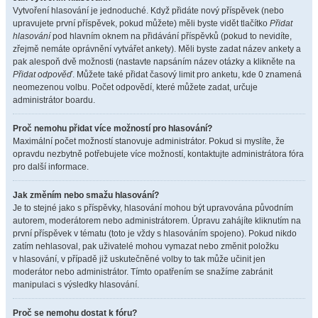
Vytvoření hlasování je jednoduché. Když přidáte nový příspěvek (nebo
upravujete první příspěvek, pokud můžete) měli byste vidět tlačítko
Přidat
hlasování
pod hlavním oknem na přidávání příspěvků (pokud to nevidíte,
zřejmě nemáte oprávnění vytvářet ankety). Měli byste zadat název ankety a
pak alespoň dvě možnosti (nastavte napsáním název otázky a klikněte na
Přidat odpověď
. Můžete také přidat časový limit pro anketu, kde 0 znamená
neomezenou volbu. Počet odpovědí, které můžete zadat, určuje
administrátor boardu.
Proč nemohu přidat více možností pro hlasování?
Maximální počet možností stanovuje administrátor. Pokud si myslíte, že
opravdu nezbytně potřebujete více možností, kontaktujte administrátora fóra
pro další informace.
Jak změním nebo smažu hlasování?
Je to stejné jako s příspěvky, hlasování mohou být upravována původním
autorem, moderátorem nebo administrátorem. Úpravu zahájíte kliknutím na
první příspěvek v tématu (toto je vždy s hlasováním spojeno). Pokud nikdo
zatím nehlasoval, pak uživatelé mohou vymazat nebo změnit položku
v hlasování, v případě již uskutečněné volby to tak může učinit jen
moderátor nebo administrátor. Tímto opatřením se snažíme zabránit
manipulaci s výsledky hlasování.
Proč se nemohu dostat k fóru?