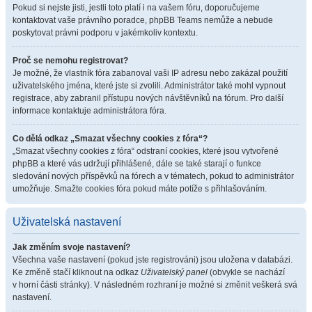
Pokud si nejste jisti, jestli toto platí i na vašem fóru, doporučujeme
kontaktovat vaše právního poradce, phpBB Teams nemůže a nebude
poskytovat právni podporu v jakémkoliv kontextu.
Proč se nemohu registrovat?
Je možné, že vlastník fóra zabanoval vaši IP adresu nebo zakázal použití
uživatelského jména, které jste si zvolili. Administrátor také mohl vypnout
registrace, aby zabranil přístupu nových návštěvníků na fórum. Pro další
informace kontaktuje administrátora fóra.
Co dělá odkaz „Smazat všechny cookies z fóra“?
„Smazat všechny cookies z fóra“ odstraní cookies, které jsou vytvořené
phpBB a které vás udržují přihlášené, dále se také starají o funkce
sledování nových příspěvků na fórech a v tématech, pokud to administrátor
umožňuje. Smažte cookies fóra pokud máte potíže s přihlašováním.
Uživatelská nastavení
Jak změním svoje nastavení?
Všechna vaše nastavení (pokud jste registrováni) jsou uložena v databázi.
Ke změně stačí kliknout na odkaz
Uživatelský panel
(obvykle se nachází
v horní části stránky). V následném rozhraní je možné si změnit veškerá svá
nastavení.