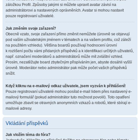
záložkou Profil. Způsoby jakými si můžete upravit avatar závisí na
administrátorovi a nastavených oprávněních. Avatar si mohou nastavit
pouze registrovaní uživatelé.
Jak změním svoje zařazení?
Obecně vzato, svoje zařazení přímo změnit nemůžete (úrovně se objevují
pod vaším uživatelským jménem v tématech a na vašem profilu, což záleží
na použitém vzhledu). Většina boardů používají hodnocení úrovní
k rozlišení počtu vámi přidaných příspěvků a k identifikaci určitých uživatelů,
např. označení moderátorů a administrátorů může mít zvláštní vzhled.
Prosím, nezatěžujte board zbytečným přispíváním jen, abyste dosáhli vyšší
úrovně. Moderátor nebo administrátor pak může počet vašich příspěvků
snížit.
Když kliknu na e-mailový odkaz uživatele, jsem vyzván k přihlášení!
Pouze registrovaní uživatelé mohou posílat e-mail lidem přes nastavený e-
mailový formulář (pokud administrátor tuto možnost povolil). Toto opatření
umožňuje zbavit se otravných anonymních vzkazů a robotů, které sbírají e-
mailové adresy.
Vkládání příspěvků
Jak vložím téma do fóra?