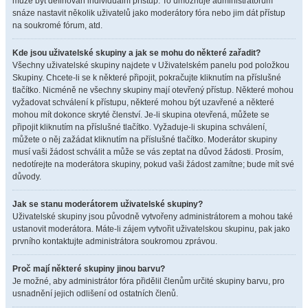
může být definován individuální přístup. To umožňuje administrátorům
snáze nastavit několik uživatelů jako moderátory fóra nebo jim dát přístup
na soukromé fórum, atd.
Kde jsou uživatelské skupiny a jak se mohu do některé zařadit?
Všechny uživatelské skupiny najdete v Uživatelském panelu pod položkou
Skupiny. Chcete-li se k některé připojit, pokračujte kliknutím na příslušné
tlačítko. Nicméně ne všechny skupiny mají otevřený přístup. Některé mohou
vyžadovat schválení k přístupu, některé mohou být uzavřené a některé
mohou mít dokonce skryté členství. Je-li skupina otevřená, můžete se
připojit kliknutím na příslušné tlačítko. Vyžaduje-li skupina schválení,
můžete o něj zažádat kliknutím na příslušné tlačítko. Moderátor skupiny
musí vaši žádost schválit a může se vás zeptat na důvod žádosti. Prosím,
nedotírejte na moderátora skupiny, pokud vaši žádost zamítne; bude mít své
důvody.
Jak se stanu moderátorem uživatelské skupiny?
Uživatelské skupiny jsou původně vytvořeny administrátorem a mohou také
ustanovit moderátora. Máte-li zájem vytvořit uživatelskou skupinu, pak jako
prvního kontaktujte administrátora soukromou zprávou.
Proč mají některé skupiny jinou barvu?
Je možné, aby administrátor fóra přidělil členům určité skupiny barvu, pro
usnadnění jejich odlišení od ostatních členů.