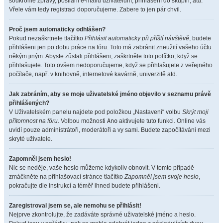
soukromé zprávy, posílání e-mailů uživatelům, přihlášení do skupin, atd.
Vřele vám tedy registraci doporučujeme. Zabere to jen pár chvil.
Proč jsem automaticky odhlášen?
Pokud nezaškrtnete tlačítko
Přihlásit automaticky při příští návštěvě
, budete
přihlášeni jen po dobu práce na fóru. Toto má zabránit zneužití vašeho účtu
někým jiným. Abyste zůstali přihlášeni, zaškrtněte toto políčko, když se
přihlašujete. Toto ovšem nedoporučujeme, když se přihlašujete z veřejného
počítače, např. v knihovně, internetové kavárně, univerzitě atd.
Jak zabráním, aby se moje uživatelské jméno objevilo v seznamu právě
přihlášených?
V Uživatelském panelu najdete pod položkou „Nastavení“ volbu
Skrýt moji
přítomnost na fóru
. Volbou možnosti
Ano
aktivujete tuto funkci. Online vás
uvidí pouze administrátoři, moderátoři a vy sami. Budete započítáváni mezi
skryté uživatele.
Zapomněl jsem heslo!
Nic se neděje, vaše heslo můžeme kdykoliv obnovit. V tomto případě
zmáčkněte na přihlašovací stránce tlačítko
Zapomněl jsem svoje heslo
,
pokračujte dle instrukcí a téměř ihned budete přihlášeni.
Zaregistroval jsem se, ale nemohu se přihlásit!
Nejprve zkontrolujte, že zadáváte správné uživatelské jméno a heslo.