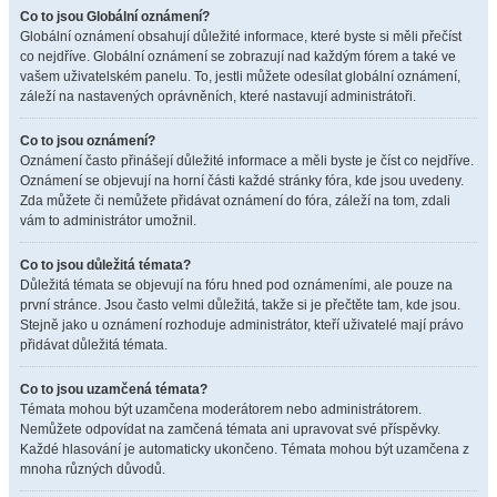
Co to jsou Globální oznámení?
Globální oznámení obsahují důležité informace, které byste si měli přečíst
co nejdříve. Globální oznámení se zobrazují nad každým fórem a také ve
vašem uživatelském panelu. To, jestli můžete odesílat globální oznámení,
záleží na nastavených oprávněních, které nastavují administrátoři.
Co to jsou oznámení?
Oznámení často přinášejí důležité informace a měli byste je číst co nejdříve.
Oznámení se objevují na horní části každé stránky fóra, kde jsou uvedeny.
Zda můžete či nemůžete přidávat oznámení do fóra, záleží na tom, zdali
vám to administrátor umožnil.
Co to jsou důležitá témata?
Důležitá témata se objevují na fóru hned pod oznámeními, ale pouze na
první stránce. Jsou často velmi důležitá, takže si je přečtěte tam, kde jsou.
Stejně jako u oznámení rozhoduje administrátor, kteří uživatelé mají právo
přidávat důležitá témata.
Co to jsou uzamčená témata?
Témata mohou být uzamčena moderátorem nebo administrátorem.
Nemůžete odpovídat na zamčená témata ani upravovat své příspěvky.
Každé hlasování je automaticky ukončeno. Témata mohou být uzamčena z
mnoha různých důvodů.