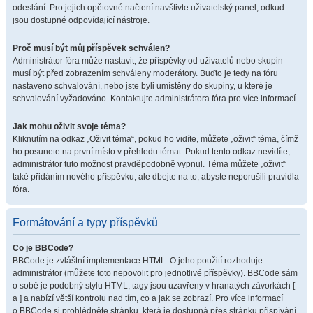
odeslání. Pro jejich opětovné načtení navštivte uživatelský panel, odkud
jsou dostupné odpovídající nástroje.
Proč musí být můj příspěvek schválen?
Administrátor fóra může nastavit, že příspěvky od uživatelů nebo skupin
musí být před zobrazením schváleny moderátory. Buďto je tedy na fóru
nastaveno schvalování, nebo jste byli umístěny do skupiny, u které je
schvalování vyžadováno. Kontaktujte administrátora fóra pro více informací.
Jak mohu oživit svoje téma?
Kliknutím na odkaz „Oživit téma“, pokud ho vidíte, můžete „oživit“ téma, čímž
ho posunete na první místo v přehledu témat. Pokud tento odkaz nevidíte,
administrátor tuto možnost pravděpodobně vypnul. Téma můžete „oživit“
také přidáním nového příspěvku, ale dbejte na to, abyste neporušili pravidla
fóra.
Formátování a typy příspěvků
Co je BBCode?
BBCode je zvláštní implementace HTML. O jeho použití rozhoduje
administrátor (můžete toto nepovolit pro jednotlivé příspěvky). BBCode sám
o sobě je podobný stylu HTML, tagy jsou uzavřeny v hranatých závorkách [
a ] a nabízí větší kontrolu nad tím, co a jak se zobrazí. Pro více informací
o BBCode si prohlédněte stránku, která je dostupná přes stránku přispívání.