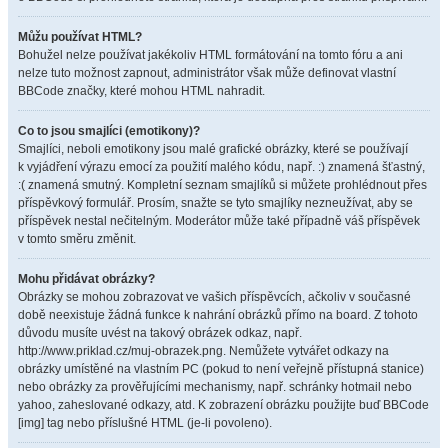
Můžu používat HTML?
Bohužel nelze používat jakékoliv HTML formátování na tomto fóru a ani
nelze tuto možnost zapnout, administrátor však může definovat vlastní
BBCode značky, které mohou HTML nahradit.
Co to jsou smajlíci (emotikony)?
Smajlíci, neboli emotikony jsou malé grafické obrázky, které se používají
k vyjádření výrazu emocí za použití malého kódu, např. :) znamená šťastný,
:( znamená smutný. Kompletní seznam smajlíků si můžete prohlédnout přes
příspěvkový formulář. Prosím, snažte se tyto smajlíky nezneužívat, aby se
příspěvek nestal nečitelným. Moderátor může také případně váš příspěvek
v tomto směru změnit.
Mohu přidávat obrázky?
Obrázky se mohou zobrazovat ve vašich příspěvcích, ačkoliv v současné
době neexistuje žádná funkce k nahrání obrázků přímo na board. Z tohoto
důvodu musíte uvést na takový obrázek odkaz, např.
http://www.priklad.cz/muj-obrazek.png. Nemůžete vytvářet odkazy na
obrázky umístěné na vlastním PC (pokud to není veřejně přístupná stanice)
nebo obrázky za prověřujícími mechanismy, např. schránky hotmail nebo
yahoo, zaheslované odkazy, atd. K zobrazení obrázku použijte buď BBCode
[img] tag nebo příslušné HTML (je-li povoleno).