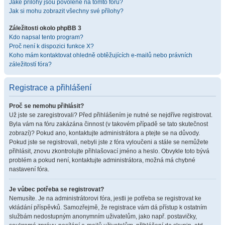
Jaké přílohy jsou povolené na tomto fóru?
Jak si mohu zobrazit všechny své přílohy?
Záležitosti okolo phpBB 3
Kdo napsal tento program?
Proč není k dispozici funkce X?
Koho mám kontaktovat ohledně obtěžujících e-mailů nebo právních
záležitostí fóra?
Registrace a přihlášení
Proč se nemohu přihlásit?
Už jste se zaregistrovali? Před přihlášením je nutné se nejdříve registrovat.
Byla vám na fóru zakázána činnost (v takovém případě se tato skutečnost
zobrazí)? Pokud ano, kontaktujte administrátora a ptejte se na důvody.
Pokud jste se registrovali, nebyli jste z fóra vyloučeni a stále se nemůžete
přihlásit, znovu zkontrolujte přihlašovací jméno a heslo. Obvykle toto bývá
problém a pokud není, kontaktujte administrátora, možná má chybné
nastavení fóra.
Je vůbec potřeba se registrovat?
Nemusíte. Je na administrátorovi fóra, jestli je potřeba se registrovat ke
vkládání příspěvků. Samozřejmě, že registrace vám dá přístup k ostatním
službám nedostupným anonymním uživatelům, jako např. postavičky,