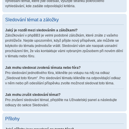
vyhledání témat, které jste odeslali, využijte stránku pokročilého
vyhledávání, kde zadáte odpovídající kritéria.
Sledování témat a záložky
Jaký je rozdíl mezi sledováním a záložkami?
Záložkování v phpBB3 je velmi podobné záložkám, které znáte z vašeho
prohlížeče. Nejste upozorněni, když přijde nový příspěvek, ale můžete se
kdykoliv do tématu jednoduše vrátit. Sledování vám ale naopak usnadní
procházení tím, že vás kontaktuje vámi vybraným způsobem při novém dění
v tématu nebo fóru.
Jak mohu sledovat zvolená témata nebo fóra?
Pro sledování jednotlivého fóra, klikněte po vstupu na něj na odkaz
„Sledovat toto fórum“. Pro sledování tématu klikněte na odpovídající odkaz
v něm nebo při odesílání příspěvku zvolte možnost sledovat toto téma.
Jak mohu zrušit sledování témat?
Pro zrušení sledování témat, přejděte na Uživatelský panel a následujte
odkazy do sekce Sledování.
Přílohy