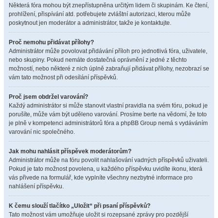
Některá fóra mohou být znepřístupněna určitým lidem či skupinám. Ke čtení,
prohlížení, přispívání atd. potřebujete zvláštní autorizaci, kterou může
poskytnout jen moderátor a administrátor, takže je kontaktujte.
Proč nemohu přidávat přílohy?
Administrátor může povolovat přidávání příloh pro jednotlivá fóra, uživatele,
nebo skupiny. Pokud nemáte dostatečná oprávnění z jedné z těchto
možností, nebo některé z nich úplně zabraňují přidávat přílohy, nezobrazí se
vám tato možnost při odesílání příspěvků.
Proč jsem obdržel varování?
Každý administrátor si může stanovit vlastní pravidla na svém fóru, pokud je
porušíte, může vám být uděleno varování. Prosíme berte na vědomí, že toto
je plně v kompetenci administrátorů fóra a phpBB Group nemá s vydáváním
varování nic společného.
Jak mohu nahlásit příspěvek moderátorům?
Administrátor může na fóru povolit nahlašování vadných příspěvků uživateli.
Pokud je tato možnost povolena, u každého příspěvku uvidíte ikonu, která
vás přivede na formulář, kde vyplníte všechny nezbytné informace pro
nahlášení příspěvku.
K čemu slouží tlačítko „Uložit“ při psaní příspěvků?
Tato možnost vám umožňuje uložit si rozepsané zprávy pro pozdější