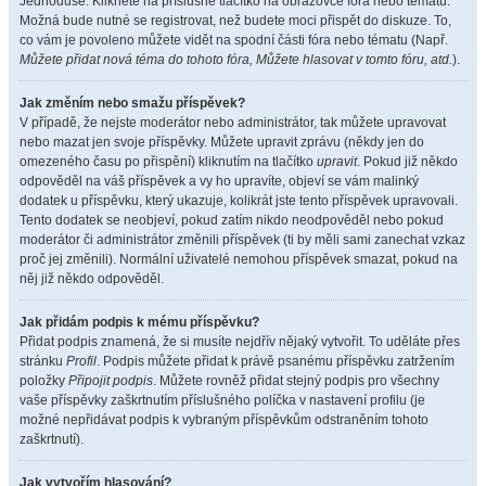
Jednoduše. Klikněte na příslušné tlačítko na obrazovce fóra nebo tématu.
Možná bude nutné se registrovat, než budete moci přispět do diskuze. To,
co vám je povoleno můžete vidět na spodní části fóra nebo tématu (Např.
Můžete přidat nová téma do tohoto fóra, Můžete hlasovat v tomto fóru, atd.
).
Jak změním nebo smažu příspěvek?
V případě, že nejste moderátor nebo administrátor, tak můžete upravovat
nebo mazat jen svoje příspěvky. Můžete upravit zprávu (někdy jen do
omezeného času po přispění) kliknutím na tlačítko
upravit
. Pokud již někdo
odpověděl na váš příspěvek a vy ho upravíte, objeví se vám malinký
dodatek u příspěvku, který ukazuje, kolikrát jste tento příspěvek upravovali.
Tento dodatek se neobjeví, pokud zatím nikdo neodpověděl nebo pokud
moderátor či administrátor změnili příspěvek (ti by měli sami zanechat vzkaz
proč jej změnili). Normální uživatelé nemohou příspěvek smazat, pokud na
něj již někdo odpověděl.
Jak přidám podpis k mému příspěvku?
Přidat podpis znamená, že si musíte nejdřív nějaký vytvořit. To uděláte přes
stránku
Profil
. Podpis můžete přidat k právě psanému příspěvku zatržením
položky
Připojit podpis
. Můžete rovněž přidat stejný podpis pro všechny
vaše příspěvky zaškrtnutím příslušného políčka v nastavení profilu (je
možné nepřidávat podpis k vybraným příspěvkům odstraněním tohoto
zaškrtnutí).
Jak vytvořím hlasování?