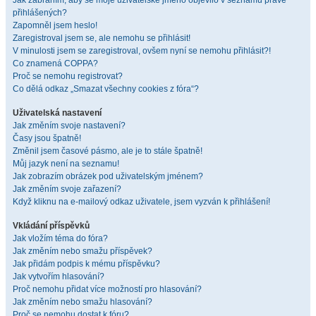
Jak zabráním, aby se moje uživatelské jméno objevilo v seznamu právě
přihlášených?
Zapomněl jsem heslo!
Zaregistroval jsem se, ale nemohu se přihlásit!
V minulosti jsem se zaregistroval, ovšem nyní se nemohu přihlásit?!
Co znamená COPPA?
Proč se nemohu registrovat?
Co dělá odkaz „Smazat všechny cookies z fóra“?
Uživatelská nastavení
Jak změním svoje nastavení?
Časy jsou špatně!
Změnil jsem časové pásmo, ale je to stále špatně!
Můj jazyk není na seznamu!
Jak zobrazím obrázek pod uživatelským jménem?
Jak změním svoje zařazení?
Když kliknu na e-mailový odkaz uživatele, jsem vyzván k přihlášení!
Vkládání příspěvků
Jak vložím téma do fóra?
Jak změním nebo smažu příspěvek?
Jak přidám podpis k mému příspěvku?
Jak vytvořím hlasování?
Proč nemohu přidat více možností pro hlasování?
Jak změním nebo smažu hlasování?
Proč se nemohu dostat k fóru?