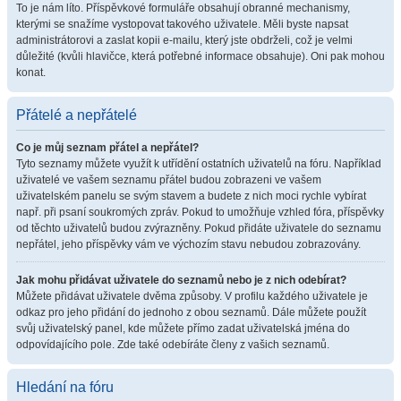
To je nám líto. Příspěvkové formuláře obsahují obranné mechanismy,
kterými se snažíme vystopovat takového uživatele. Měli byste napsat
administrátorovi a zaslat kopii e-mailu, který jste obdrželi, což je velmi
důležité (kvůli hlavičce, která potřebné informace obsahuje). Oni pak mohou
konat.
Přátelé a nepřátelé
Co je můj seznam přátel a nepřátel?
Tyto seznamy můžete využít k utřídění ostatních uživatelů na fóru. Například
uživatelé ve vašem seznamu přátel budou zobrazeni ve vašem
uživatelském panelu se svým stavem a budete z nich moci rychle vybírat
např. při psaní soukromých zpráv. Pokud to umožňuje vzhled fóra, příspěvky
od těchto uživatelů budou zvýrazněny. Pokud přidáte uživatele do seznamu
nepřátel, jeho příspěvky vám ve výchozím stavu nebudou zobrazovány.
Jak mohu přidávat uživatele do seznamů nebo je z nich odebírat?
Můžete přidávat uživatele dvěma způsoby. V profilu každého uživatele je
odkaz pro jeho přidání do jednoho z obou seznamů. Dále můžete použít
svůj uživatelský panel, kde můžete přímo zadat uživatelská jména do
odpovídajícího pole. Zde také odebíráte členy z vašich seznamů.
Hledání na fóru