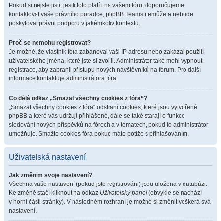
Pokud si nejste jisti, jestli toto platí i na vašem fóru, doporučujeme
kontaktovat vaše právního poradce, phpBB Teams nemůže a nebude
poskytovat právni podporu v jakémkoliv kontextu.
Proč se nemohu registrovat?
Je možné, že vlastník fóra zabanoval vaši IP adresu nebo zakázal použití
uživatelského jména, které jste si zvolili. Administrátor také mohl vypnout
registrace, aby zabranil přístupu nových návštěvníků na fórum. Pro další
informace kontaktuje administrátora fóra.
Co dělá odkaz „Smazat všechny cookies z fóra“?
„Smazat všechny cookies z fóra“ odstraní cookies, které jsou vytvořené
phpBB a které vás udržují přihlášené, dále se také starají o funkce
sledování nových příspěvků na fórech a v tématech, pokud to administrátor
umožňuje. Smažte cookies fóra pokud máte potíže s přihlašováním.
Uživatelská nastavení
Jak změním svoje nastavení?
Všechna vaše nastavení (pokud jste registrováni) jsou uložena v databázi.
Ke změně stačí kliknout na odkaz
Uživatelský panel
(obvykle se nachází
v horní části stránky). V následném rozhraní je možné si změnit veškerá svá
nastavení.