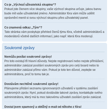
Co je „Výchozí uživatelská skupina“?
Pokud jste členem více skupiny, vaše výchozí skupina určuje, jakou barvu
bude mít vaše uživatelské jméno. Administrátor fóra vám může udělit
oprávnění menit si svou výchozí skupinu přes uživatelský panel.
Co znamená odkaz „Tým“?
Tato stránka vám poskytuje přehled členů týmu fóra, včetně administrátorů a
moderátorů včetně dalších informací, jako např. která fóra moderují.
Soukromé zprávy
Nemůžu posílat soukromé zprávy!
Pro toto existují tři hlavní důvody. Nejste registrovaní nebo nejste přihlášení,
administrátor zakázal posílání soukromých zpráv pro celý board nebo to
administrátor zakázal přímo vám. Pokud je toto ten důvod, zeptejte se
administrátora, proč to tomu tak je.
Dostávám nechtěné soukromé zprávy!
Plánujeme přidání seznamu ignorovaných uživatelů v systému zasílání
soukromých zpráv. Nyní, pokud dostáváte takové zprávy, kontaktujte svého
administrátora, který má tu moc takovému uživateli zasílání zpráv zakázat.
Dostal jsem spamový a obtížný e-mail od někoho z fóra!