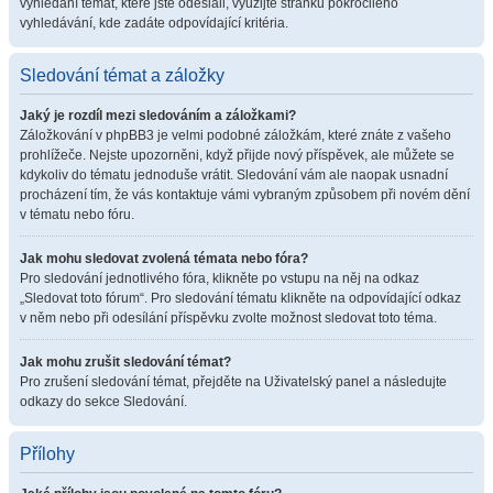
vyhledání témat, které jste odeslali, využijte stránku pokročilého
vyhledávání, kde zadáte odpovídající kritéria.
Sledování témat a záložky
Jaký je rozdíl mezi sledováním a záložkami?
Záložkování v phpBB3 je velmi podobné záložkám, které znáte z vašeho
prohlížeče. Nejste upozorněni, když přijde nový příspěvek, ale můžete se
kdykoliv do tématu jednoduše vrátit. Sledování vám ale naopak usnadní
procházení tím, že vás kontaktuje vámi vybraným způsobem při novém dění
v tématu nebo fóru.
Jak mohu sledovat zvolená témata nebo fóra?
Pro sledování jednotlivého fóra, klikněte po vstupu na něj na odkaz
„Sledovat toto fórum“. Pro sledování tématu klikněte na odpovídající odkaz
v něm nebo při odesílání příspěvku zvolte možnost sledovat toto téma.
Jak mohu zrušit sledování témat?
Pro zrušení sledování témat, přejděte na Uživatelský panel a následujte
odkazy do sekce Sledování.
Přílohy