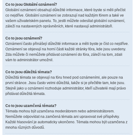
Co to jsou Globální oznámení?
Globální oznámení obsahují důležité informace, které byste si měli přečíst
co nejdříve. Globální oznámení se zobrazují nad každým fórem a také ve
vašem uživatelském panelu. To, jestli můžete odesílat globální oznámení,
záleží na nastavených oprávněních, které nastavují administrátoři.
Co to jsou oznámení?
Oznámení často přinášejí důležité informace a měli byste je číst co nejdříve.
Oznámení se objevují na horní části každé stránky fóra, kde jsou uvedeny.
Zda můžete či nemůžete přidávat oznámení do fóra, záleží na tom, zdali
vám to administrátor umožnil.
Co to jsou důležitá témata?
Důležitá témata se objevují na fóru hned pod oznámeními, ale pouze na
první stránce. Jsou často velmi důležitá, takže si je přečtěte tam, kde jsou.
Stejně jako u oznámení rozhoduje administrátor, kteří uživatelé mají právo
přidávat důležitá témata.
Co to jsou uzamčená témata?
Témata mohou být uzamčena moderátorem nebo administrátorem.
Nemůžete odpovídat na zamčená témata ani upravovat své příspěvky.
Každé hlasování je automaticky ukončeno. Témata mohou být uzamčena z
mnoha různých důvodů.