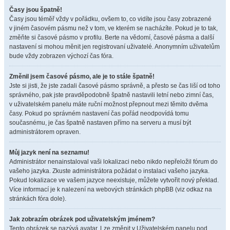
Časy jsou špatně!
Časy jsou téměř vždy v pořádku, ovšem to, co vidíte jsou časy zobrazené
v jiném časovém pásmu než v tom, ve kterém se nacházíte. Pokud je to tak,
změňte si časové pásmo v profilu. Berte na vědomí, časové pásma a další
nastavení si mohou měnit jen registrovaní uživatelé. Anonymním uživatelům
bude vždy zobrazen výchozí čas fóra.
Změnil jsem časové pásmo, ale je to stále špatně!
Jste si jisti, že jste zadali časové pásmo správně, a přesto se čas liší od toho
správného, pak jste pravděpodobně špatně nastavili letní nebo zimní čas,
v uživatelském panelu máte ruční možnost přepnout mezi těmito dvěma
časy. Pokud po správném nastavení čas pořád neodpovídá tomu
současnému, je čas špatně nastaven přímo na serveru a musí být
administrátorem opraven.
Můj jazyk není na seznamu!
Administrátor nenainstaloval vaši lokalizaci nebo nikdo nepřeložil fórum do
vašeho jazyka. Zkuste administrátora požádat o instalaci vašeho jazyka.
Pokud lokalizace ve vašem jazyce neexistuje, můžete vytvořit nový překlad.
Více informací je k nalezení na webových stránkách phpBB (viz odkaz na
stránkách fóra dole).
Jak zobrazím obrázek pod uživatelským jménem?
Tento obrázek se nazývá avatar. Lze změnit v Uživatelském panelu pod