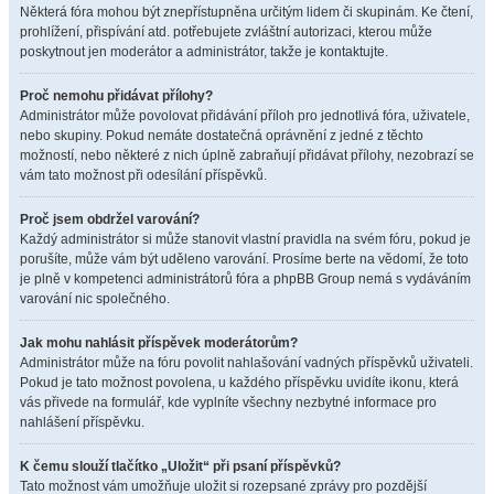
Některá fóra mohou být znepřístupněna určitým lidem či skupinám. Ke čtení,
prohlížení, přispívání atd. potřebujete zvláštní autorizaci, kterou může
poskytnout jen moderátor a administrátor, takže je kontaktujte.
Proč nemohu přidávat přílohy?
Administrátor může povolovat přidávání příloh pro jednotlivá fóra, uživatele,
nebo skupiny. Pokud nemáte dostatečná oprávnění z jedné z těchto
možností, nebo některé z nich úplně zabraňují přidávat přílohy, nezobrazí se
vám tato možnost při odesílání příspěvků.
Proč jsem obdržel varování?
Každý administrátor si může stanovit vlastní pravidla na svém fóru, pokud je
porušíte, může vám být uděleno varování. Prosíme berte na vědomí, že toto
je plně v kompetenci administrátorů fóra a phpBB Group nemá s vydáváním
varování nic společného.
Jak mohu nahlásit příspěvek moderátorům?
Administrátor může na fóru povolit nahlašování vadných příspěvků uživateli.
Pokud je tato možnost povolena, u každého příspěvku uvidíte ikonu, která
vás přivede na formulář, kde vyplníte všechny nezbytné informace pro
nahlášení příspěvku.
K čemu slouží tlačítko „Uložit“ při psaní příspěvků?
Tato možnost vám umožňuje uložit si rozepsané zprávy pro pozdější