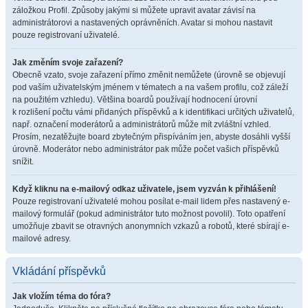
záložkou Profil. Způsoby jakými si můžete upravit avatar závisí na
administrátorovi a nastavených oprávněních. Avatar si mohou nastavit
pouze registrovaní uživatelé.
Jak změním svoje zařazení?
Obecně vzato, svoje zařazení přímo změnit nemůžete (úrovně se objevují
pod vaším uživatelským jménem v tématech a na vašem profilu, což záleží
na použitém vzhledu). Většina boardů používají hodnocení úrovní
k rozlišení počtu vámi přidaných příspěvků a k identifikaci určitých uživatelů,
např. označení moderátorů a administrátorů může mít zvláštní vzhled.
Prosím, nezatěžujte board zbytečným přispíváním jen, abyste dosáhli vyšší
úrovně. Moderátor nebo administrátor pak může počet vašich příspěvků
snížit.
Když kliknu na e-mailový odkaz uživatele, jsem vyzván k přihlášení!
Pouze registrovaní uživatelé mohou posílat e-mail lidem přes nastavený e-
mailový formulář (pokud administrátor tuto možnost povolil). Toto opatření
umožňuje zbavit se otravných anonymních vzkazů a robotů, které sbírají e-
mailové adresy.
Vkládání příspěvků
Jak vložím téma do fóra?