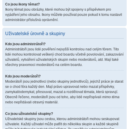
Co jsou ikony témat?
Ikony témat jsou obrázky, které mohou být spojeny s příspěvkem pro
vyjádření jeho obsahu. Ikony můžete používat pouze pokud k tomu nastavil
administrátor příslušná oprávnění.
Uživatelské úrovně a skupiny
Kdo jsou administrátoři?
Administrátoři jsou lidé pověření nejvyšší kontrolou nad celým fórem. Tito
lidé mohou kontrolovat veškerý chod boardu včetně povolování, zakazování
uživatelů, vytváření uživatelských skupin nebo moderátorů, atd. Mají také
všechny pravomoci moderátorů na celém boardu.
Kdo jsou moderátoři?
Moderátoři jsou jednotlivci (nebo skupiny jednotlivců), jejichž práce je starat
se o chod fóra každý den. Mají právo upravovat nebo mazat příspěvky,
zamykat/odemykat, přesouvat, mazat a rozdělovat témata, která spravují.
Obecně řečeno, moderátoři jsou od toho, aby lidé nepřispívali
mimo téma
nebo nepřidávali otravný materiál.
Co jsou uživatelské skupiny?
Uživatelské skupiny jsou cestou, kterou administrátoři mohou seskupovat
uživatele. Každý uživatel může patřit do několika skupin a každé skupině