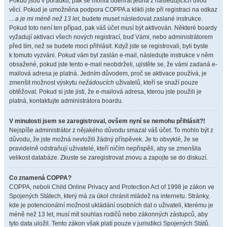
Pokud jsou v pořádku, pak se mohla odehrát jedna z následujících dvou
věcí. Pokud je umožněna podpora COPPA a klikli jste při registraci na odkaz
…a je mi méně než 13 let
, budete muset následovat zaslané instrukce.
Pokud toto není ten případ, pak váš účet musí být aktivován. Některé boardy
vyžadují aktivaci všech nových registrací, buď Vámi, nebo administrátorem
před tím, než se budete moci přihlásit. Když jste se registrovali, byli byste
k tomuto vyzváni. Pokud vám byl zaslán e-mail, následujte instrukce v něm
obsažené, pokud jste tento e-mail neobdrželi, ujistěte se, že vámi zadaná e-
mailová adresa je platná. Jedním důvodem, proč se aktivace používá, je
zmenšit možnost výskytu
nežádoucích
uživatelů, kteří se snaží pouze
obtěžovat. Pokud si jste jisti, že e-mailová adresa, kterou jste použili je
platná, kontaktujte administrátora boardu.
V minulosti jsem se zaregistroval, ovšem nyní se nemohu přihlásit?!
Nejspíše administrátor z nějakého důvodu smazal váš účet. To mohlo být z
důvodu, že jste možná nevložili žádný příspěvek. Je to obvyklé, že se
pravidelně odstraňují uživatelé, kteří ničím nepřispěli, aby se zmenšila
velikost databáze. Zkuste se zaregistrovat znovu a zapojte se do diskuzí.
Co znamená COPPA?
COPPA, neboli Child Online Privacy and Protection Act of 1998 je zákon ve
Spojených Státech, který má za úkol chránit mládež na internetu. Stránky,
kde je potencionální možnost ukládání osobních dat o uživateli, kterému je
méně než 13 let, musí mít souhlas rodičů nebo zákonných zástupců, aby
tyto data uložil. Tento zákon však platí pouze v jurisdikci Spojených Států.