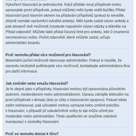
Vytvoření hlasování je jednoduché. Když přidáte nový příspěvek (nebo
upravujete první příspěvek, pokud můžete) měli byste vidět tlačítko
Přidat
hlasování
pod hlavním oknem na přidávání příspěvků (pokud to nevidíte,
zřejmě nemáte oprávnění vytvářet ankety). Měli byste zadat název ankety a
pak alespoň dvě možnosti (nastavte napsáním název otázky a klikněte na
Přidat odpověď
. Můžete také přidat časový limit pro anketu, kde 0 znamená
neomezenou volbu. Počet odpovědí, které můžete zadat, určuje
administrátor boardu.
Proč nemohu přidat více možností pro hlasování?
Maximální počet možností stanovuje administrátor. Pokud si myslíte, že
opravdu nezbytně potřebujete více možností, kontaktujte administrátora fóra
pro další informace.
Jak změním nebo smažu hlasování?
Je to stejné jako s příspěvky, hlasování mohou být upravována původním
autorem, moderátorem nebo administrátorem. Úpravu zahájíte kliknutím na
první příspěvek v tématu (toto je vždy s hlasováním spojeno). Pokud nikdo
zatím nehlasoval, pak uživatelé mohou vymazat nebo změnit položku
v hlasování, v případě již uskutečněné volby to tak může učinit jen
moderátor nebo administrátor. Tímto opatřením se snažíme zabránit
manipulaci s výsledky hlasování.
Proč se nemohu dostat k fóru?