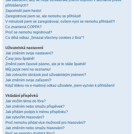
Jak zabráním, aby se moje uživatelské jméno objevilo v seznamu právě
přihlášených?
Zapomněl jsem heslo!
Zaregistroval jsem se, ale nemohu se přihlásit!
V minulosti jsem se zaregistroval, ovšem nyní se nemohu přihlásit?!
Co znamená COPPA?
Proč se nemohu registrovat?
Co dělá odkaz „Smazat všechny cookies z fóra“?
Uživatelská nastavení
Jak změním svoje nastavení?
Časy jsou špatně!
Změnil jsem časové pásmo, ale je to stále špatně!
Můj jazyk není na seznamu!
Jak zobrazím obrázek pod uživatelským jménem?
Jak změním svoje zařazení?
Když kliknu na e-mailový odkaz uživatele, jsem vyzván k přihlášení!
Vkládání příspěvků
Jak vložím téma do fóra?
Jak změním nebo smažu příspěvek?
Jak přidám podpis k mému příspěvku?
Jak vytvořím hlasování?
Proč nemohu přidat více možností pro hlasování?
Jak změním nebo smažu hlasování?
Proč se nemohu dostat k fóru?