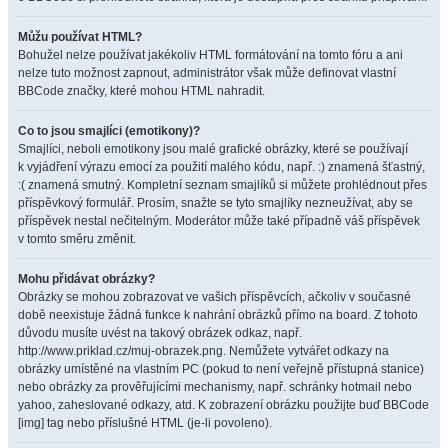
Můžu používat HTML?
Bohužel nelze používat jakékoliv HTML formátování na tomto fóru a ani
nelze tuto možnost zapnout, administrátor však může definovat vlastní
BBCode značky, které mohou HTML nahradit.
Co to jsou smajlíci (emotikony)?
Smajlíci, neboli emotikony jsou malé grafické obrázky, které se používají
k vyjádření výrazu emocí za použití malého kódu, např. :) znamená šťastný,
:( znamená smutný. Kompletní seznam smajlíků si můžete prohlédnout přes
příspěvkový formulář. Prosím, snažte se tyto smajlíky nezneužívat, aby se
příspěvek nestal nečitelným. Moderátor může také případně váš příspěvek
v tomto směru změnit.
Mohu přidávat obrázky?
Obrázky se mohou zobrazovat ve vašich příspěvcích, ačkoliv v současné
době neexistuje žádná funkce k nahrání obrázků přímo na board. Z tohoto
důvodu musíte uvést na takový obrázek odkaz, např.
http://www.priklad.cz/muj-obrazek.png. Nemůžete vytvářet odkazy na
obrázky umístěné na vlastním PC (pokud to není veřejně přístupná stanice)
nebo obrázky za prověřujícími mechanismy, např. schránky hotmail nebo
yahoo, zaheslované odkazy, atd. K zobrazení obrázku použijte buď BBCode
[img] tag nebo příslušné HTML (je-li povoleno).