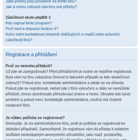
Jaké přílohy jsou povolené na tomto fóru?
Jak si mohu zobrazit všechny své přílohy?
Záležitosti okolo phpBB 3
Kdo napsal tento program?
Proč není k dispozici funkce X?
Koho mám kontaktovat ohledně obtěžujících e-mailů nebo právních
záležitostí fóra?
Registrace a přihlášení
Proč se nemohu přihlásit?
Už jste se zaregistrovali? Před přihlášením je nutné se nejdříve registrovat.
Byla vám na fóru zakázána činnost (v takovém případě se tato skutečnost
zobrazí)? Pokud ano, kontaktujte administrátora a ptejte se na důvody.
Pokud jste se registrovali, nebyli jste z fóra vyloučeni a stále se nemůžete
přihlásit, znovu zkontrolujte přihlašovací jméno a heslo. Obvykle toto bývá
problém a pokud není, kontaktujte administrátora, možná má chybné
nastavení fóra.
Je vůbec potřeba se registrovat?
Nemusíte. Je na administrátorovi fóra, jestli je potřeba se registrovat ke
vkládání příspěvků. Samozřejmě, že registrace vám dá přístup k ostatním
službám nedostupným anonymním uživatelům, jako např. postavičky,