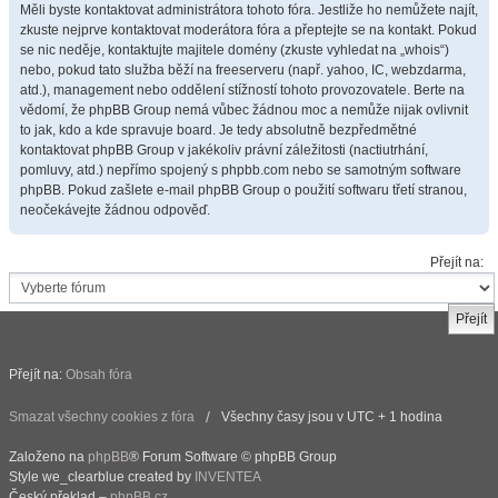
Měli byste kontaktovat administrátora tohoto fóra. Jestliže ho nemůžete najít,
zkuste nejprve kontaktovat moderátora fóra a přeptejte se na kontakt. Pokud
se nic neděje, kontaktujte majitele domény (zkuste vyhledat na „whois“)
nebo, pokud tato služba běží na freeserveru (např. yahoo, IC, webzdarma,
atd.), management nebo oddělení stížností tohoto provozovatele. Berte na
vědomí, že phpBB Group nemá vůbec žádnou moc a nemůže nijak ovlivnit
to jak, kdo a kde spravuje board. Je tedy absolutně bezpředmětné
kontaktovat phpBB Group v jakékoliv právní záležitosti (nactiutrhání,
pomluvy, atd.) nepřímo spojený s phpbb.com nebo se samotným software
phpBB. Pokud zašlete e-mail phpBB Group o použití softwaru třetí stranou,
neočekávejte žádnou odpověď.
Přejít na:
Přejít na:
Obsah fóra
Smazat všechny cookies z fóra
Všechny časy jsou v UTC + 1 hodina
Založeno na
phpBB
® Forum Software © phpBB Group
Style we_clearblue created by
INVENTEA
Český překlad –
phpBB.cz