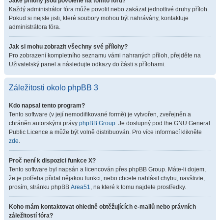
Jaké přílohy jsou povolené na tomto fóru?
Každý administrátor fóra může povolit nebo zakázat jednotlivé druhy příloh.
Pokud si nejste jisti, které soubory mohou být nahrávány, kontaktuje
administrátora fóra.
Jak si mohu zobrazit všechny své přílohy?
Pro zobrazení kompletního seznamu vámi nahraných příloh, přejděte na
Uživatelský panel a následujte odkazy do části s přílohami.
Záležitosti okolo phpBB 3
Kdo napsal tento program?
Tento software (v její nemodifikované formě) je vytvořen, zveřejněn a
chráněn autorskými právy
phpBB Group
. Je dostupný pod the GNU General
Public Licence a může být volně distribuován. Pro více informací klikněte
zde
.
Proč není k dispozici funkce X?
Tento software byl napsán a licencován přes phpBB Group. Máte-li dojem,
že je potřeba přidat nějakou funkci, nebo chcete nahlásit chybu, navštivte,
prosím, stránku phpBB
Area51
, na které k tomu najdete prostředky.
Koho mám kontaktovat ohledně obtěžujících e-mailů nebo právních
záležitostí fóra?