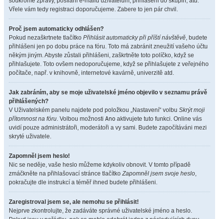
soukromé zprávy, posílání e-mailů uživatelům, přihlášení do skupin, atd.
Vřele vám tedy registraci doporučujeme. Zabere to jen pár chvil.
Proč jsem automaticky odhlášen?
Pokud nezaškrtnete tlačítko
Přihlásit automaticky při příští návštěvě
, budete
přihlášeni jen po dobu práce na fóru. Toto má zabránit zneužití vašeho účtu
někým jiným. Abyste zůstali přihlášeni, zaškrtněte toto políčko, když se
přihlašujete. Toto ovšem nedoporučujeme, když se přihlašujete z veřejného
počítače, např. v knihovně, internetové kavárně, univerzitě atd.
Jak zabráním, aby se moje uživatelské jméno objevilo v seznamu právě
přihlášených?
V Uživatelském panelu najdete pod položkou „Nastavení“ volbu
Skrýt moji
přítomnost na fóru
. Volbou možnosti
Ano
aktivujete tuto funkci. Online vás
uvidí pouze administrátoři, moderátoři a vy sami. Budete započítáváni mezi
skryté uživatele.
Zapomněl jsem heslo!
Nic se neděje, vaše heslo můžeme kdykoliv obnovit. V tomto případě
zmáčkněte na přihlašovací stránce tlačítko
Zapomněl jsem svoje heslo
,
pokračujte dle instrukcí a téměř ihned budete přihlášeni.
Zaregistroval jsem se, ale nemohu se přihlásit!
Nejprve zkontrolujte, že zadáváte správné uživatelské jméno a heslo.