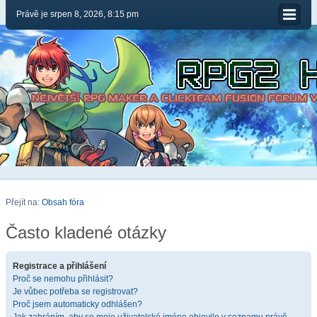
Právě je srpen 8, 2026, 8:15 pm
Přejít na:
Obsah fóra
Často kladené otázky
Registrace a přihlášení
Proč se nemohu přihlásit?
Je vůbec potřeba se registrovat?
Proč jsem automaticky odhlášen?