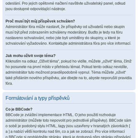
odeslání. Pro jejich opětovné načtení navštivte uživatelský panel, odkud
jsou dostupné odpovídající nástroje.
Proč musí být můj příspěvek schválen?
Administrátor fóra může nastavit, že příspěvky od uživatelů nebo skupin
musí být před zobrazením schváleny moderátory. Buďto je tedy na fóru
nastaveno schvalování, nebo jste byli umístěny do skupiny, u které je
schvalování vyžadováno. Kontaktujte administrátora fóra pro více informací.
Jak mohu oživit svoje téma?
Kliknutím na odkaz „Oživit téma“, pokud ho vidíte, můžete „oživit“ téma, čímž
ho posunete na první místo v přehledu témat. Pokud tento odkaz nevidíte,
administrátor tuto možnost pravděpodobně vypnul. Téma můžete „oživit“
také přidáním nového příspěvku, ale dbejte na to, abyste neporušili pravidla
fóra.
Formátování a typy příspěvků
Co je BBCode?
BBCode je zvláštní implementace HTML. O jeho použití rozhoduje
administrátor (můžete toto nepovolit pro jednotlivé příspěvky). BBCode sám
o sobě je podobný stylu HTML, tagy jsou uzavřeny v hranatých závorkách [
a ] a nabízí větší kontrolu nad tím, co a jak se zobrazí. Pro více informací
o BBCode si prohlédněte stránku, která je dostupná přes stránku přispívání.