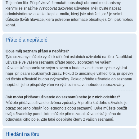
To je nám líto. Příspěvkové formuláře obsahují obranné mechanismy,
kterými se snažíme vystopovat takového uživatele. Měli byste napsat
administrátorovi a zaslat kopii e-mailu, který jste obdrželi, což je velmi
důležité (kvůli hlavičce, která potřebné informace obsahuje). Oni pak mohou
konat.
Přátelé a nepřátelé
Co je můj seznam přátel a nepřátel?
Tyto seznamy můžete využít k utřídění ostatních uživatelů na fóru. Například
uživatelé ve vašem seznamu přátel budou zobrazeni ve vašem
uživatelském panelu se svým stavem a budete z nich moci rychle vybírat
např. při psaní soukromých zpráv. Pokud to umožňuje vzhled fóra, příspěvky
od těchto uživatelů budou zvýrazněny. Pokud přidáte uživatele do seznamu
nepřátel, jeho příspěvky vám ve výchozím stavu nebudou zobrazovány.
Jak mohu přidávat uživatele do seznamů nebo je z nich odebírat?
Můžete přidávat uživatele dvěma způsoby. V profilu každého uživatele je
odkaz pro jeho přidání do jednoho z obou seznamů. Dále můžete použít
svůj uživatelský panel, kde můžete přímo zadat uživatelská jména do
odpovídajícího pole. Zde také odebíráte členy z vašich seznamů.
Hledání na fóru