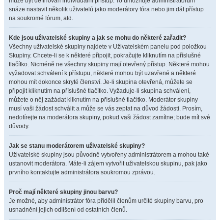
může být definován individuální přístup. To umožňuje administrátorům
snáze nastavit několik uživatelů jako moderátory fóra nebo jim dát přístup
na soukromé fórum, atd.
Kde jsou uživatelské skupiny a jak se mohu do některé zařadit?
Všechny uživatelské skupiny najdete v Uživatelském panelu pod položkou
Skupiny. Chcete-li se k některé připojit, pokračujte kliknutím na příslušné
tlačítko. Nicméně ne všechny skupiny mají otevřený přístup. Některé mohou
vyžadovat schválení k přístupu, některé mohou být uzavřené a některé
mohou mít dokonce skryté členství. Je-li skupina otevřená, můžete se
připojit kliknutím na příslušné tlačítko. Vyžaduje-li skupina schválení,
můžete o něj zažádat kliknutím na příslušné tlačítko. Moderátor skupiny
musí vaši žádost schválit a může se vás zeptat na důvod žádosti. Prosím,
nedotírejte na moderátora skupiny, pokud vaši žádost zamítne; bude mít své
důvody.
Jak se stanu moderátorem uživatelské skupiny?
Uživatelské skupiny jsou původně vytvořeny administrátorem a mohou také
ustanovit moderátora. Máte-li zájem vytvořit uživatelskou skupinu, pak jako
prvního kontaktujte administrátora soukromou zprávou.
Proč mají některé skupiny jinou barvu?
Je možné, aby administrátor fóra přidělil členům určité skupiny barvu, pro
usnadnění jejich odlišení od ostatních členů.