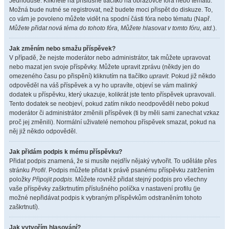
Jednoduše. Klikněte na příslušné tlačítko na obrazovce fóra nebo tématu.
Možná bude nutné se registrovat, než budete moci přispět do diskuze. To,
co vám je povoleno můžete vidět na spodní části fóra nebo tématu (Např.
Můžete přidat nová téma do tohoto fóra, Můžete hlasovat v tomto fóru, atd.
).
Jak změním nebo smažu příspěvek?
V případě, že nejste moderátor nebo administrátor, tak můžete upravovat
nebo mazat jen svoje příspěvky. Můžete upravit zprávu (někdy jen do
omezeného času po přispění) kliknutím na tlačítko
upravit
. Pokud již někdo
odpověděl na váš příspěvek a vy ho upravíte, objeví se vám malinký
dodatek u příspěvku, který ukazuje, kolikrát jste tento příspěvek upravovali.
Tento dodatek se neobjeví, pokud zatím nikdo neodpověděl nebo pokud
moderátor či administrátor změnili příspěvek (ti by měli sami zanechat vzkaz
proč jej změnili). Normální uživatelé nemohou příspěvek smazat, pokud na
něj již někdo odpověděl.
Jak přidám podpis k mému příspěvku?
Přidat podpis znamená, že si musíte nejdřív nějaký vytvořit. To uděláte přes
stránku
Profil
. Podpis můžete přidat k právě psanému příspěvku zatržením
položky
Připojit podpis
. Můžete rovněž přidat stejný podpis pro všechny
vaše příspěvky zaškrtnutím příslušného políčka v nastavení profilu (je
možné nepřidávat podpis k vybraným příspěvkům odstraněním tohoto
zaškrtnutí).
Jak vytvořím hlasování?