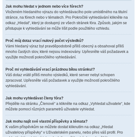
Jak mohu hledat v jednom nebo více fórech?
Vloženém hledaného výrazu do vyhledávacího pole umístěného na titulní
stránce, na fórech nebo v tématech. Pro Pokročilé vyhledávání klikněte na
odkaz „Hledat“, který je dostupný ze všech stránek fóra. Způsob, jakým se
přistupuje k vyhledávání se může lišit podle použitého vzhledu.
Proč můj dotaz vrací nulový počet výsledků?
Vámi hledaný výraz byl pravděpodobně příliš obecný a obsahoval příliš
mnoho častých slov, které nejsou indexovány. Upřesněte váš požadavek a
využijte možností pokročilého vyhledávání.
Proč mi vyhledávání vrací prázdnou bílou stránku!?
Váš dotaz vrátil příliš mnoho výsledků, které server nebyl schopen
zpracovat. Upřesněte váš požadavek a využijte možností pokročilého
vyhledávání.
Jak mohu vyhledávat členy fóra?
Přejděte na stránku „Členové“ a klikněte na odkaz „Vyhledat uživatele“, kde
můžete pomocí různých parametrů uživatele vyhledat.
Jak mohu najít své vlastní příspěvky a témata?
K vašim příspěvkům se můžete dostat kliknutím na odkaz „Hledat
uživatelovy příspěvky“ v Uživatelském panelu, nebo přes váš profil. Pro