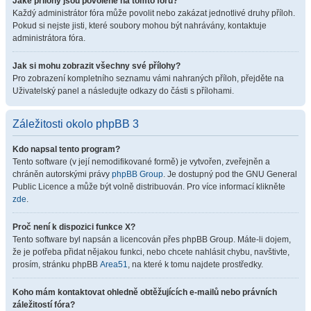
Jaké přílohy jsou povolené na tomto fóru?
Každý administrátor fóra může povolit nebo zakázat jednotlivé druhy příloh.
Pokud si nejste jisti, které soubory mohou být nahrávány, kontaktuje
administrátora fóra.
Jak si mohu zobrazit všechny své přílohy?
Pro zobrazení kompletního seznamu vámi nahraných příloh, přejděte na
Uživatelský panel a následujte odkazy do části s přílohami.
Záležitosti okolo phpBB 3
Kdo napsal tento program?
Tento software (v její nemodifikované formě) je vytvořen, zveřejněn a
chráněn autorskými právy
phpBB Group
. Je dostupný pod the GNU General
Public Licence a může být volně distribuován. Pro více informací klikněte
zde
.
Proč není k dispozici funkce X?
Tento software byl napsán a licencován přes phpBB Group. Máte-li dojem,
že je potřeba přidat nějakou funkci, nebo chcete nahlásit chybu, navštivte,
prosím, stránku phpBB
Area51
, na které k tomu najdete prostředky.
Koho mám kontaktovat ohledně obtěžujících e-mailů nebo právních
záležitostí fóra?