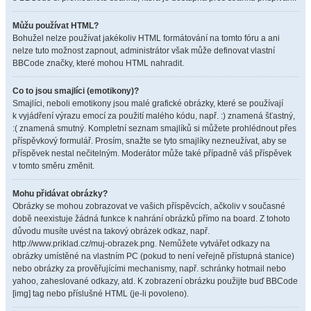
Můžu používat HTML?
Bohužel nelze používat jakékoliv HTML formátování na tomto fóru a ani
nelze tuto možnost zapnout, administrátor však může definovat vlastní
BBCode značky, které mohou HTML nahradit.
Co to jsou smajlíci (emotikony)?
Smajlíci, neboli emotikony jsou malé grafické obrázky, které se používají
k vyjádření výrazu emocí za použití malého kódu, např. :) znamená šťastný,
:( znamená smutný. Kompletní seznam smajlíků si můžete prohlédnout přes
příspěvkový formulář. Prosím, snažte se tyto smajlíky nezneužívat, aby se
příspěvek nestal nečitelným. Moderátor může také případně váš příspěvek
v tomto směru změnit.
Mohu přidávat obrázky?
Obrázky se mohou zobrazovat ve vašich příspěvcích, ačkoliv v současné
době neexistuje žádná funkce k nahrání obrázků přímo na board. Z tohoto
důvodu musíte uvést na takový obrázek odkaz, např.
http://www.priklad.cz/muj-obrazek.png. Nemůžete vytvářet odkazy na
obrázky umístěné na vlastním PC (pokud to není veřejně přístupná stanice)
nebo obrázky za prověřujícími mechanismy, např. schránky hotmail nebo
yahoo, zaheslované odkazy, atd. K zobrazení obrázku použijte buď BBCode
[img] tag nebo příslušné HTML (je-li povoleno).