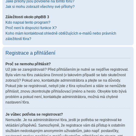
Jaké přílohy jsou povolené na tomto fóru?
Jak si mohu zobrazit všechny své přílohy?
Záležitosti okolo phpBB 3
Kdo napsal tento program?
Proč není k dispozici funkce X?
Koho mám kontaktovat ohledně obtěžujících e-mailů nebo právních
záležitostí fóra?
Registrace a přihlášení
Proč se nemohu přihlásit?
Už jste se zaregistrovali? Před přihlášením je nutné se nejdříve registrovat.
Byla vám na fóru zakázána činnost (v takovém případě se tato skutečnost
zobrazí)? Pokud ano, kontaktujte administrátora a ptejte se na důvody.
Pokud jste se registrovali, nebyli jste z fóra vyloučeni a stále se nemůžete
přihlásit, znovu zkontrolujte přihlašovací jméno a heslo. Obvykle toto bývá
problém a pokud není, kontaktujte administrátora, možná má chybné
nastavení fóra.
Je vůbec potřeba se registrovat?
Nemusíte. Je na administrátorovi fóra, jestli je potřeba se registrovat ke
vkládání příspěvků. Samozřejmě, že registrace vám dá přístup k ostatním
službám nedostupným anonymním uživatelům, jako např. postavičky,