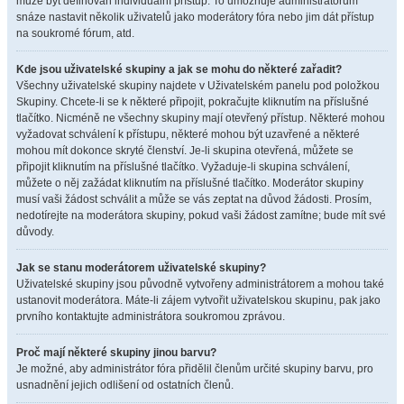
může být definován individuální přístup. To umožňuje administrátorům
snáze nastavit několik uživatelů jako moderátory fóra nebo jim dát přístup
na soukromé fórum, atd.
Kde jsou uživatelské skupiny a jak se mohu do některé zařadit?
Všechny uživatelské skupiny najdete v Uživatelském panelu pod položkou
Skupiny. Chcete-li se k některé připojit, pokračujte kliknutím na příslušné
tlačítko. Nicméně ne všechny skupiny mají otevřený přístup. Některé mohou
vyžadovat schválení k přístupu, některé mohou být uzavřené a některé
mohou mít dokonce skryté členství. Je-li skupina otevřená, můžete se
připojit kliknutím na příslušné tlačítko. Vyžaduje-li skupina schválení,
můžete o něj zažádat kliknutím na příslušné tlačítko. Moderátor skupiny
musí vaši žádost schválit a může se vás zeptat na důvod žádosti. Prosím,
nedotírejte na moderátora skupiny, pokud vaši žádost zamítne; bude mít své
důvody.
Jak se stanu moderátorem uživatelské skupiny?
Uživatelské skupiny jsou původně vytvořeny administrátorem a mohou také
ustanovit moderátora. Máte-li zájem vytvořit uživatelskou skupinu, pak jako
prvního kontaktujte administrátora soukromou zprávou.
Proč mají některé skupiny jinou barvu?
Je možné, aby administrátor fóra přidělil členům určité skupiny barvu, pro
usnadnění jejich odlišení od ostatních členů.