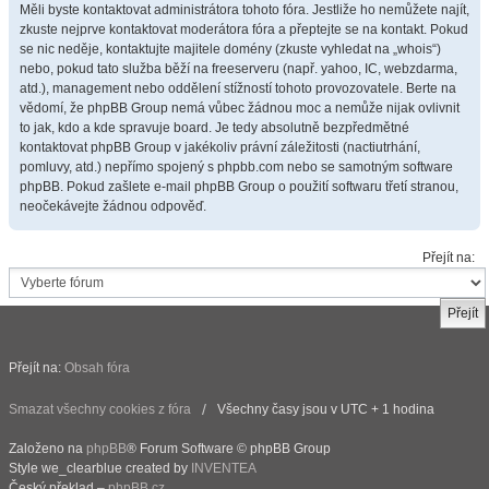
Měli byste kontaktovat administrátora tohoto fóra. Jestliže ho nemůžete najít,
zkuste nejprve kontaktovat moderátora fóra a přeptejte se na kontakt. Pokud
se nic neděje, kontaktujte majitele domény (zkuste vyhledat na „whois“)
nebo, pokud tato služba běží na freeserveru (např. yahoo, IC, webzdarma,
atd.), management nebo oddělení stížností tohoto provozovatele. Berte na
vědomí, že phpBB Group nemá vůbec žádnou moc a nemůže nijak ovlivnit
to jak, kdo a kde spravuje board. Je tedy absolutně bezpředmětné
kontaktovat phpBB Group v jakékoliv právní záležitosti (nactiutrhání,
pomluvy, atd.) nepřímo spojený s phpbb.com nebo se samotným software
phpBB. Pokud zašlete e-mail phpBB Group o použití softwaru třetí stranou,
neočekávejte žádnou odpověď.
Přejít na:
Přejít na:
Obsah fóra
Smazat všechny cookies z fóra
Všechny časy jsou v UTC + 1 hodina
Založeno na
phpBB
® Forum Software © phpBB Group
Style we_clearblue created by
INVENTEA
Český překlad –
phpBB.cz