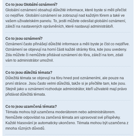
Co to jsou Globální oznámení?
Globální oznámení obsahují důležité informace, které byste si měli přečíst
co nejdříve. Globální oznámení se zobrazují nad každým fórem a také ve
vašem uživatelském panelu. To, jestli můžete odesílat globální oznámení,
záleží na nastavených oprávněních, které nastavují administrátoři.
Co to jsou oznámení?
Oznámení často přinášejí důležité informace a měli byste je číst co nejdříve.
Oznámení se objevují na horní části každé stránky fóra, kde jsou uvedeny.
Zda můžete či nemůžete přidávat oznámení do fóra, záleží na tom, zdali
vám to administrátor umožnil.
Co to jsou důležitá témata?
Důležitá témata se objevují na fóru hned pod oznámeními, ale pouze na
první stránce. Jsou často velmi důležitá, takže si je přečtěte tam, kde jsou.
Stejně jako u oznámení rozhoduje administrátor, kteří uživatelé mají právo
přidávat důležitá témata.
Co to jsou uzamčená témata?
Témata mohou být uzamčena moderátorem nebo administrátorem.
Nemůžete odpovídat na zamčená témata ani upravovat své příspěvky.
Každé hlasování je automaticky ukončeno. Témata mohou být uzamčena z
mnoha různých důvodů.