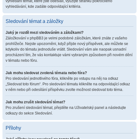
vyhledání témat, které jste odeslali, využijte stránku pokročilého
vyhledávání, kde zadáte odpovídající kritéria.
Sledování témat a záložky
Jaký je rozdíl mezi sledováním a záložkami?
Záložkování v phpBB3 je velmi podobné záložkám, které znáte z vašeho
prohlížeče. Nejste upozorněni, když přijde nový příspěvek, ale můžete se
kdykoliv do tématu jednoduše vrátit. Sledování vám ale naopak usnadní
procházení tím, že vás kontaktuje vámi vybraným způsobem při novém dění
v tématu nebo fóru.
Jak mohu sledovat zvolená témata nebo fóra?
Pro sledování jednotlivého fóra, klikněte po vstupu na něj na odkaz
„Sledovat toto fórum“. Pro sledování tématu klikněte na odpovídající odkaz
v něm nebo při odesílání příspěvku zvolte možnost sledovat toto téma.
Jak mohu zrušit sledování témat?
Pro zrušení sledování témat, přejděte na Uživatelský panel a následujte
odkazy do sekce Sledování.
Přílohy