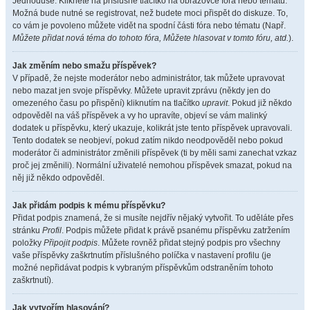
Jednoduše. Klikněte na příslušné tlačítko na obrazovce fóra nebo tématu.
Možná bude nutné se registrovat, než budete moci přispět do diskuze. To,
co vám je povoleno můžete vidět na spodní části fóra nebo tématu (Např.
Můžete přidat nová téma do tohoto fóra, Můžete hlasovat v tomto fóru, atd.
).
Jak změním nebo smažu příspěvek?
V případě, že nejste moderátor nebo administrátor, tak můžete upravovat
nebo mazat jen svoje příspěvky. Můžete upravit zprávu (někdy jen do
omezeného času po přispění) kliknutím na tlačítko
upravit
. Pokud již někdo
odpověděl na váš příspěvek a vy ho upravíte, objeví se vám malinký
dodatek u příspěvku, který ukazuje, kolikrát jste tento příspěvek upravovali.
Tento dodatek se neobjeví, pokud zatím nikdo neodpověděl nebo pokud
moderátor či administrátor změnili příspěvek (ti by měli sami zanechat vzkaz
proč jej změnili). Normální uživatelé nemohou příspěvek smazat, pokud na
něj již někdo odpověděl.
Jak přidám podpis k mému příspěvku?
Přidat podpis znamená, že si musíte nejdřív nějaký vytvořit. To uděláte přes
stránku
Profil
. Podpis můžete přidat k právě psanému příspěvku zatržením
položky
Připojit podpis
. Můžete rovněž přidat stejný podpis pro všechny
vaše příspěvky zaškrtnutím příslušného políčka v nastavení profilu (je
možné nepřidávat podpis k vybraným příspěvkům odstraněním tohoto
zaškrtnutí).
Jak vytvořím hlasování?