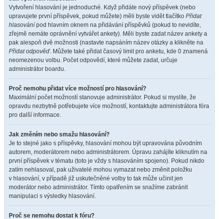
Vytvoření hlasování je jednoduché. Když přidáte nový příspěvek (nebo
upravujete první příspěvek, pokud můžete) měli byste vidět tlačítko
Přidat
hlasování
pod hlavním oknem na přidávání příspěvků (pokud to nevidíte,
zřejmě nemáte oprávnění vytvářet ankety). Měli byste zadat název ankety a
pak alespoň dvě možnosti (nastavte napsáním název otázky a klikněte na
Přidat odpověď
. Můžete také přidat časový limit pro anketu, kde 0 znamená
neomezenou volbu. Počet odpovědí, které můžete zadat, určuje
administrátor boardu.
Proč nemohu přidat více možností pro hlasování?
Maximální počet možností stanovuje administrátor. Pokud si myslíte, že
opravdu nezbytně potřebujete více možností, kontaktujte administrátora fóra
pro další informace.
Jak změním nebo smažu hlasování?
Je to stejné jako s příspěvky, hlasování mohou být upravována původním
autorem, moderátorem nebo administrátorem. Úpravu zahájíte kliknutím na
první příspěvek v tématu (toto je vždy s hlasováním spojeno). Pokud nikdo
zatím nehlasoval, pak uživatelé mohou vymazat nebo změnit položku
v hlasování, v případě již uskutečněné volby to tak může učinit jen
moderátor nebo administrátor. Tímto opatřením se snažíme zabránit
manipulaci s výsledky hlasování.
Proč se nemohu dostat k fóru?