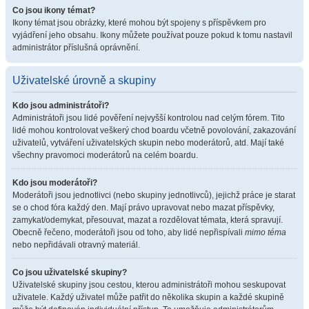
Co jsou ikony témat?
Ikony témat jsou obrázky, které mohou být spojeny s příspěvkem pro
vyjádření jeho obsahu. Ikony můžete používat pouze pokud k tomu nastavil
administrátor příslušná oprávnění.
Uživatelské úrovně a skupiny
Kdo jsou administrátoři?
Administrátoři jsou lidé pověření nejvyšší kontrolou nad celým fórem. Tito
lidé mohou kontrolovat veškerý chod boardu včetně povolování, zakazování
uživatelů, vytváření uživatelských skupin nebo moderátorů, atd. Mají také
všechny pravomoci moderátorů na celém boardu.
Kdo jsou moderátoři?
Moderátoři jsou jednotlivci (nebo skupiny jednotlivců), jejichž práce je starat
se o chod fóra každý den. Mají právo upravovat nebo mazat příspěvky,
zamykat/odemykat, přesouvat, mazat a rozdělovat témata, která spravují.
Obecně řečeno, moderátoři jsou od toho, aby lidé nepřispívali
mimo téma
nebo nepřidávali otravný materiál.
Co jsou uživatelské skupiny?
Uživatelské skupiny jsou cestou, kterou administrátoři mohou seskupovat
uživatele. Každý uživatel může patřit do několika skupin a každé skupině