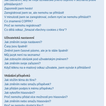
Jak zabráním, aby se moje uživatelské jméno objevilo v seznamu právě
přihlášených?
Zapomněl jsem heslo!
Zaregistroval jsem se, ale nemohu se přihlásit!
V minulosti jsem se zaregistroval, ovšem nyní se nemohu přihlásit?!
Co znamená COPPA?
Proč se nemohu registrovat?
Co dělá odkaz „Smazat všechny cookies z fóra“?
Uživatelská nastavení
Jak změním svoje nastavení?
Časy jsou špatně!
Změnil jsem časové pásmo, ale je to stále špatně!
Můj jazyk není na seznamu!
Jak zobrazím obrázek pod uživatelským jménem?
Jak změním svoje zařazení?
Když kliknu na e-mailový odkaz uživatele, jsem vyzván k přihlášení!
Vkládání příspěvků
Jak vložím téma do fóra?
Jak změním nebo smažu příspěvek?
Jak přidám podpis k mému příspěvku?
Jak vytvořím hlasování?
Proč nemohu přidat více možností pro hlasování?
Jak změním nebo smažu hlasování?
Proč se nemohu dostat k fóru?