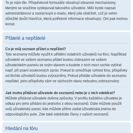
To je nám líto. Příspěvkové formuláře obsahují obranné mechanismy,
kterými se snažíme vystopovat takového uživatele. Měli byste napsat
administrátorovi a zaslat kopii e-mailu, který jste obdrželi, což je velmi
důležité (kvůli hlavičce, která potřebné informace obsahuje). Oni pak mohou
konat.
Přátelé a nepřátelé
Co je můj seznam přátel a nepřátel?
Tyto seznamy můžete využít k utřídění ostatních uživatelů na fóru. Například
uživatelé ve vašem seznamu přátel budou zobrazeni ve vašem
uživatelském panelu se svým stavem a budete z nich moci rychle vybírat
např. při psaní soukromých zpráv. Pokud to umožňuje vzhled fóra, příspěvky
od těchto uživatelů budou zvýrazněny. Pokud přidáte uživatele do seznamu
nepřátel, jeho příspěvky vám ve výchozím stavu nebudou zobrazovány.
Jak mohu přidávat uživatele do seznamů nebo je z nich odebírat?
Můžete přidávat uživatele dvěma způsoby. V profilu každého uživatele je
odkaz pro jeho přidání do jednoho z obou seznamů. Dále můžete použít
svůj uživatelský panel, kde můžete přímo zadat uživatelská jména do
odpovídajícího pole. Zde také odebíráte členy z vašich seznamů.
Hledání na fóru