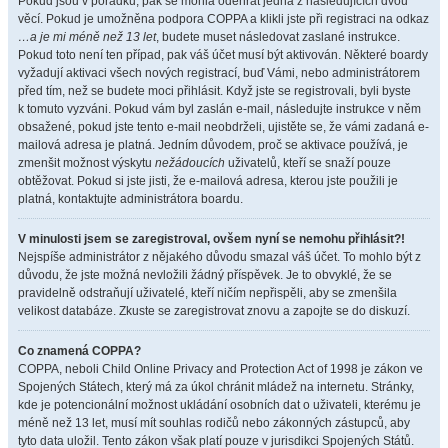
Pokud jsou v pořádku, pak se mohla odehrát jedna z následujících dvou
věcí. Pokud je umožněna podpora COPPA a klikli jste při registraci na odkaz
…a je mi méně než 13 let
, budete muset následovat zaslané instrukce.
Pokud toto není ten případ, pak váš účet musí být aktivován. Některé boardy
vyžadují aktivaci všech nových registrací, buď Vámi, nebo administrátorem
před tím, než se budete moci přihlásit. Když jste se registrovali, byli byste
k tomuto vyzváni. Pokud vám byl zaslán e-mail, následujte instrukce v něm
obsažené, pokud jste tento e-mail neobdrželi, ujistěte se, že vámi zadaná e-
mailová adresa je platná. Jedním důvodem, proč se aktivace používá, je
zmenšit možnost výskytu
nežádoucích
uživatelů, kteří se snaží pouze
obtěžovat. Pokud si jste jisti, že e-mailová adresa, kterou jste použili je
platná, kontaktujte administrátora boardu.
V minulosti jsem se zaregistroval, ovšem nyní se nemohu přihlásit?!
Nejspíše administrátor z nějakého důvodu smazal váš účet. To mohlo být z
důvodu, že jste možná nevložili žádný příspěvek. Je to obvyklé, že se
pravidelně odstraňují uživatelé, kteří ničím nepřispěli, aby se zmenšila
velikost databáze. Zkuste se zaregistrovat znovu a zapojte se do diskuzí.
Co znamená COPPA?
COPPA, neboli Child Online Privacy and Protection Act of 1998 je zákon ve
Spojených Státech, který má za úkol chránit mládež na internetu. Stránky,
kde je potencionální možnost ukládání osobních dat o uživateli, kterému je
méně než 13 let, musí mít souhlas rodičů nebo zákonných zástupců, aby
tyto data uložil. Tento zákon však platí pouze v jurisdikci Spojených Států.