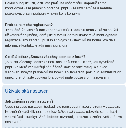
Pokud si nejste jisti, jestli toto platí i na vašem fóru, doporučujeme
kontaktovat vaše právního poradce, phpBB Teams nemůže a nebude
poskytovat právni podporu v jakémkoliv kontextu.
Proč se nemohu registrovat?
Je možné, že vlastník fóra zabanoval vaši IP adresu nebo zakázal použití
uživatelského jména, které jste si zvolili. Administrátor také mohl vypnout
registrace, aby zabranil přístupu nových návštěvníků na fórum. Pro další
informace kontaktuje administrátora fóra.
Co dělá odkaz „Smazat všechny cookies z fóra“?
„Smazat všechny cookies z fóra“ odstraní cookies, které jsou vytvořené
phpBB a které vás udržují přihlášené, dále se také starají o funkce
sledování nových příspěvků na fórech a v tématech, pokud to administrátor
umožňuje. Smažte cookies fóra pokud máte potíže s přihlašováním.
Uživatelská nastavení
Jak změním svoje nastavení?
Všechna vaše nastavení (pokud jste registrováni) jsou uložena v databázi.
Ke změně stačí kliknout na odkaz
Uživatelský panel
(obvykle se nachází
v horní části stránky). V následném rozhraní je možné si změnit veškerá svá
nastavení.