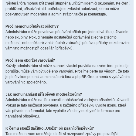
Některá fóra mohou být znepřístupněna určitým lidem či skupinám. Ke čtení,
prohlížení, přispívání atd. potřebujete zvláštní autorizaci, kterou může
poskytnout jen moderátor a administrátor, takže je kontaktujte.
Proč nemohu přidávat přílohy?
Administrátor může povolovat přidávání příloh pro jednotlivá fóra, uživatele,
nebo skupiny. Pokud nemáte dostatečná oprávnění z jedné z těchto
možností, nebo některé z nich úplně zabraňují přidávat přílohy, nezobrazí se
vám tato možnost při odesílání příspěvků.
Proč jsem obdržel varování?
Každý administrátor si může stanovit vlastní pravidla na svém fóru, pokud je
porušíte, může vám být uděleno varování. Prosíme berte na vědomí, že toto
je plně v kompetenci administrátorů fóra a phpBB Group nemá s vydáváním
varování nic společného.
Jak mohu nahlásit příspěvek moderátorům?
Administrátor může na fóru povolit nahlašování vadných příspěvků uživateli.
Pokud je tato možnost povolena, u každého příspěvku uvidíte ikonu, která
vás přivede na formulář, kde vyplníte všechny nezbytné informace pro
nahlášení příspěvku.
K čemu slouží tlačítko „Uložit“ při psaní příspěvků?
Tato možnost vám umožňuje uložit si rozepsané zprávy pro pozdější