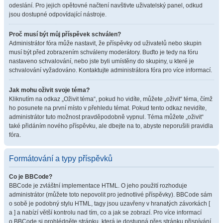
odeslání. Pro jejich opětovné načtení navštivte uživatelský panel, odkud
jsou dostupné odpovídající nástroje.
Proč musí být můj příspěvek schválen?
Administrátor fóra může nastavit, že příspěvky od uživatelů nebo skupin
musí být před zobrazením schváleny moderátory. Buďto je tedy na fóru
nastaveno schvalování, nebo jste byli umístěny do skupiny, u které je
schvalování vyžadováno. Kontaktujte administrátora fóra pro více informací.
Jak mohu oživit svoje téma?
Kliknutím na odkaz „Oživit téma“, pokud ho vidíte, můžete „oživit“ téma, čímž
ho posunete na první místo v přehledu témat. Pokud tento odkaz nevidíte,
administrátor tuto možnost pravděpodobně vypnul. Téma můžete „oživit“
také přidáním nového příspěvku, ale dbejte na to, abyste neporušili pravidla
fóra.
Formátování a typy příspěvků
Co je BBCode?
BBCode je zvláštní implementace HTML. O jeho použití rozhoduje
administrátor (můžete toto nepovolit pro jednotlivé příspěvky). BBCode sám
o sobě je podobný stylu HTML, tagy jsou uzavřeny v hranatých závorkách [
a ] a nabízí větší kontrolu nad tím, co a jak se zobrazí. Pro více informací
o BBCode si prohlédněte stránku, která je dostupná přes stránku přispívání.