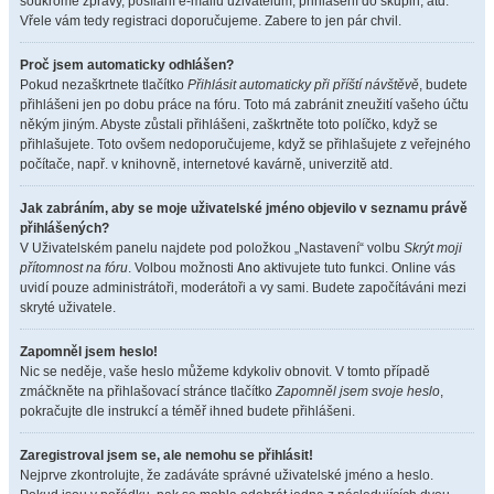
soukromé zprávy, posílání e-mailů uživatelům, přihlášení do skupin, atd.
Vřele vám tedy registraci doporučujeme. Zabere to jen pár chvil.
Proč jsem automaticky odhlášen?
Pokud nezaškrtnete tlačítko
Přihlásit automaticky při příští návštěvě
, budete
přihlášeni jen po dobu práce na fóru. Toto má zabránit zneužití vašeho účtu
někým jiným. Abyste zůstali přihlášeni, zaškrtněte toto políčko, když se
přihlašujete. Toto ovšem nedoporučujeme, když se přihlašujete z veřejného
počítače, např. v knihovně, internetové kavárně, univerzitě atd.
Jak zabráním, aby se moje uživatelské jméno objevilo v seznamu právě
přihlášených?
V Uživatelském panelu najdete pod položkou „Nastavení“ volbu
Skrýt moji
přítomnost na fóru
. Volbou možnosti
Ano
aktivujete tuto funkci. Online vás
uvidí pouze administrátoři, moderátoři a vy sami. Budete započítáváni mezi
skryté uživatele.
Zapomněl jsem heslo!
Nic se neděje, vaše heslo můžeme kdykoliv obnovit. V tomto případě
zmáčkněte na přihlašovací stránce tlačítko
Zapomněl jsem svoje heslo
,
pokračujte dle instrukcí a téměř ihned budete přihlášeni.
Zaregistroval jsem se, ale nemohu se přihlásit!
Nejprve zkontrolujte, že zadáváte správné uživatelské jméno a heslo.