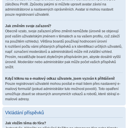
záložkou Profil. Způsoby jakými si můžete upravit avatar závisí na
administrátorovi a nastavených oprávněních. Avatar si mohou nastavit
pouze registrovaní uživatelé.
Jak změním svoje zařazení?
Obecně vzato, svoje zařazení přímo změnit nemůžete (úrovně se objevují
pod vaším uživatelským jménem v tématech a na vašem profilu, což záleží
na použitém vzhledu). Většina boardů používají hodnocení úrovní
k rozlišení počtu vámi přidaných příspěvků a k identifikaci určitých uživatelů,
např. označení moderátorů a administrátorů může mít zvláštní vzhled.
Prosím, nezatěžujte board zbytečným přispíváním jen, abyste dosáhli vyšší
úrovně. Moderátor nebo administrátor pak může počet vašich příspěvků
snížit.
Když kliknu na e-mailový odkaz uživatele, jsem vyzván k přihlášení!
Pouze registrovaní uživatelé mohou posílat e-mail lidem přes nastavený e-
mailový formulář (pokud administrátor tuto možnost povolil). Toto opatření
umožňuje zbavit se otravných anonymních vzkazů a robotů, které sbírají e-
mailové adresy.
Vkládání příspěvků
Jak vložím téma do fóra?