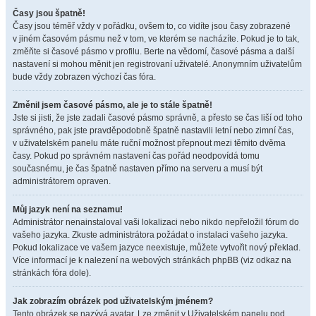
Časy jsou špatně!
Časy jsou téměř vždy v pořádku, ovšem to, co vidíte jsou časy zobrazené
v jiném časovém pásmu než v tom, ve kterém se nacházíte. Pokud je to tak,
změňte si časové pásmo v profilu. Berte na vědomí, časové pásma a další
nastavení si mohou měnit jen registrovaní uživatelé. Anonymním uživatelům
bude vždy zobrazen výchozí čas fóra.
Změnil jsem časové pásmo, ale je to stále špatně!
Jste si jisti, že jste zadali časové pásmo správně, a přesto se čas liší od toho
správného, pak jste pravděpodobně špatně nastavili letní nebo zimní čas,
v uživatelském panelu máte ruční možnost přepnout mezi těmito dvěma
časy. Pokud po správném nastavení čas pořád neodpovídá tomu
současnému, je čas špatně nastaven přímo na serveru a musí být
administrátorem opraven.
Můj jazyk není na seznamu!
Administrátor nenainstaloval vaši lokalizaci nebo nikdo nepřeložil fórum do
vašeho jazyka. Zkuste administrátora požádat o instalaci vašeho jazyka.
Pokud lokalizace ve vašem jazyce neexistuje, můžete vytvořit nový překlad.
Více informací je k nalezení na webových stránkách phpBB (viz odkaz na
stránkách fóra dole).
Jak zobrazím obrázek pod uživatelským jménem?
Tento obrázek se nazývá avatar. Lze změnit v Uživatelském panelu pod