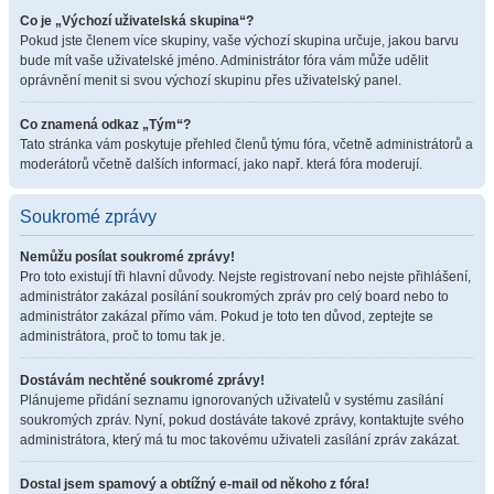
Co je „Výchozí uživatelská skupina“?
Pokud jste členem více skupiny, vaše výchozí skupina určuje, jakou barvu
bude mít vaše uživatelské jméno. Administrátor fóra vám může udělit
oprávnění menit si svou výchozí skupinu přes uživatelský panel.
Co znamená odkaz „Tým“?
Tato stránka vám poskytuje přehled členů týmu fóra, včetně administrátorů a
moderátorů včetně dalších informací, jako např. která fóra moderují.
Soukromé zprávy
Nemůžu posílat soukromé zprávy!
Pro toto existují tři hlavní důvody. Nejste registrovaní nebo nejste přihlášení,
administrátor zakázal posílání soukromých zpráv pro celý board nebo to
administrátor zakázal přímo vám. Pokud je toto ten důvod, zeptejte se
administrátora, proč to tomu tak je.
Dostávám nechtěné soukromé zprávy!
Plánujeme přidání seznamu ignorovaných uživatelů v systému zasílání
soukromých zpráv. Nyní, pokud dostáváte takové zprávy, kontaktujte svého
administrátora, který má tu moc takovému uživateli zasílání zpráv zakázat.
Dostal jsem spamový a obtížný e-mail od někoho z fóra!