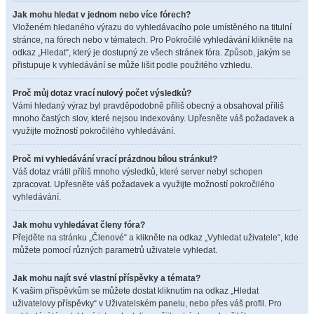
Jak mohu hledat v jednom nebo více fórech?
Vloženém hledaného výrazu do vyhledávacího pole umístěného na titulní
stránce, na fórech nebo v tématech. Pro Pokročilé vyhledávání klikněte na
odkaz „Hledat“, který je dostupný ze všech stránek fóra. Způsob, jakým se
přistupuje k vyhledávání se může lišit podle použitého vzhledu.
Proč můj dotaz vrací nulový počet výsledků?
Vámi hledaný výraz byl pravděpodobně příliš obecný a obsahoval příliš
mnoho častých slov, které nejsou indexovány. Upřesněte váš požadavek a
využijte možností pokročilého vyhledávání.
Proč mi vyhledávání vrací prázdnou bílou stránku!?
Váš dotaz vrátil příliš mnoho výsledků, které server nebyl schopen
zpracovat. Upřesněte váš požadavek a využijte možností pokročilého
vyhledávání.
Jak mohu vyhledávat členy fóra?
Přejděte na stránku „Členové“ a klikněte na odkaz „Vyhledat uživatele“, kde
můžete pomocí různých parametrů uživatele vyhledat.
Jak mohu najít své vlastní příspěvky a témata?
K vašim příspěvkům se můžete dostat kliknutím na odkaz „Hledat
uživatelovy příspěvky“ v Uživatelském panelu, nebo přes váš profil. Pro