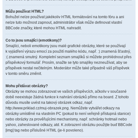
Můžu používat HTML?
Bohužel nelze používat jakékoliv HTML formátování na tomto fóru a ani
nelze tuto možnost zapnout, administrátor však může definovat vlastní
BBCode značky, které mohou HTML nahradit.
Co to jsou smajlíci (emotikony)?
Smajlíci, neboli emotikony jsou malé grafické obrázky, které se používají
k vyjádření výrazu emocí za použití malého kódu, např. :) znamená šťastný,
:( znamená smutný. Kompletní seznam smajlíků si můžete prohlédnout přes
příspěvkový formulář. Prosím, snažte se tyto smajlíky nezneužívat, aby se
příspěvek nestal nečitelným. Moderátor může také případně váš příspěvek
v tomto směru změnit.
Mohu přidávat obrázky?
Obrázky se mohou zobrazovat ve vašich příspěvcích, ačkoliv v současné
době neexistuje žádná funkce k nahrání obrázků přímo na board. Z tohoto
důvodu musíte uvést na takový obrázek odkaz, např.
http://www.priklad.cz/muj-obrazek.png. Nemůžete vytvářet odkazy na
obrázky umístěné na vlastním PC (pokud to není veřejně přístupná stanice)
nebo obrázky za prověřujícími mechanismy, např. schránky hotmail nebo
yahoo, zaheslované odkazy, atd. K zobrazení obrázku použijte buď BBCode
[img] tag nebo příslušné HTML (je-li povoleno).