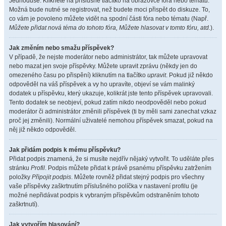
Jednoduše. Klikněte na příslušné tlačítko na obrazovce fóra nebo tématu.
Možná bude nutné se registrovat, než budete moci přispět do diskuze. To,
co vám je povoleno můžete vidět na spodní části fóra nebo tématu (Např.
Můžete přidat nová téma do tohoto fóra, Můžete hlasovat v tomto fóru, atd.
).
Jak změním nebo smažu příspěvek?
V případě, že nejste moderátor nebo administrátor, tak můžete upravovat
nebo mazat jen svoje příspěvky. Můžete upravit zprávu (někdy jen do
omezeného času po přispění) kliknutím na tlačítko
upravit
. Pokud již někdo
odpověděl na váš příspěvek a vy ho upravíte, objeví se vám malinký
dodatek u příspěvku, který ukazuje, kolikrát jste tento příspěvek upravovali.
Tento dodatek se neobjeví, pokud zatím nikdo neodpověděl nebo pokud
moderátor či administrátor změnili příspěvek (ti by měli sami zanechat vzkaz
proč jej změnili). Normální uživatelé nemohou příspěvek smazat, pokud na
něj již někdo odpověděl.
Jak přidám podpis k mému příspěvku?
Přidat podpis znamená, že si musíte nejdřív nějaký vytvořit. To uděláte přes
stránku
Profil
. Podpis můžete přidat k právě psanému příspěvku zatržením
položky
Připojit podpis
. Můžete rovněž přidat stejný podpis pro všechny
vaše příspěvky zaškrtnutím příslušného políčka v nastavení profilu (je
možné nepřidávat podpis k vybraným příspěvkům odstraněním tohoto
zaškrtnutí).
Jak vytvořím hlasování?