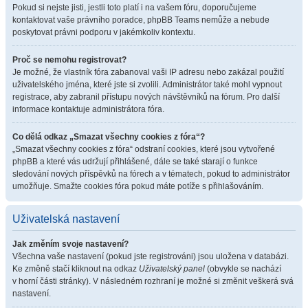
Pokud si nejste jisti, jestli toto platí i na vašem fóru, doporučujeme
kontaktovat vaše právního poradce, phpBB Teams nemůže a nebude
poskytovat právni podporu v jakémkoliv kontextu.
Proč se nemohu registrovat?
Je možné, že vlastník fóra zabanoval vaši IP adresu nebo zakázal použití
uživatelského jména, které jste si zvolili. Administrátor také mohl vypnout
registrace, aby zabranil přístupu nových návštěvníků na fórum. Pro další
informace kontaktuje administrátora fóra.
Co dělá odkaz „Smazat všechny cookies z fóra“?
„Smazat všechny cookies z fóra“ odstraní cookies, které jsou vytvořené
phpBB a které vás udržují přihlášené, dále se také starají o funkce
sledování nových příspěvků na fórech a v tématech, pokud to administrátor
umožňuje. Smažte cookies fóra pokud máte potíže s přihlašováním.
Uživatelská nastavení
Jak změním svoje nastavení?
Všechna vaše nastavení (pokud jste registrováni) jsou uložena v databázi.
Ke změně stačí kliknout na odkaz
Uživatelský panel
(obvykle se nachází
v horní části stránky). V následném rozhraní je možné si změnit veškerá svá
nastavení.