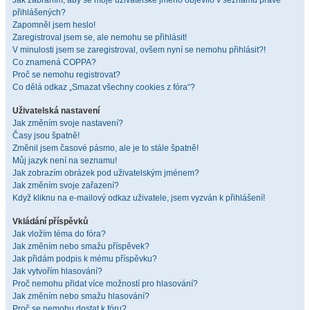
Jak zabráním, aby se moje uživatelské jméno objevilo v seznamu právě
přihlášených?
Zapomněl jsem heslo!
Zaregistroval jsem se, ale nemohu se přihlásit!
V minulosti jsem se zaregistroval, ovšem nyní se nemohu přihlásit?!
Co znamená COPPA?
Proč se nemohu registrovat?
Co dělá odkaz „Smazat všechny cookies z fóra“?
Uživatelská nastavení
Jak změním svoje nastavení?
Časy jsou špatně!
Změnil jsem časové pásmo, ale je to stále špatně!
Můj jazyk není na seznamu!
Jak zobrazím obrázek pod uživatelským jménem?
Jak změním svoje zařazení?
Když kliknu na e-mailový odkaz uživatele, jsem vyzván k přihlášení!
Vkládání příspěvků
Jak vložím téma do fóra?
Jak změním nebo smažu příspěvek?
Jak přidám podpis k mému příspěvku?
Jak vytvořím hlasování?
Proč nemohu přidat více možností pro hlasování?
Jak změním nebo smažu hlasování?
Proč se nemohu dostat k fóru?