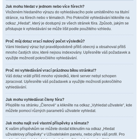
Jak mohu hledat v jednom nebo více fórech?
Vloženém hledaného výrazu do vyhledávacího pole umístěného na titulní
stránce, na fórech nebo v tématech. Pro Pokročilé vyhledávání klikněte na
odkaz „Hledat“, který je dostupný ze všech stránek fóra. Způsob, jakým se
přistupuje k vyhledávání se může lišit podle použitého vzhledu.
Proč můj dotaz vrací nulový počet výsledků?
Vámi hledaný výraz byl pravděpodobně příliš obecný a obsahoval příliš
mnoho častých slov, které nejsou indexovány. Upřesněte váš požadavek a
využijte možností pokročilého vyhledávání.
Proč mi vyhledávání vrací prázdnou bílou stránku!?
Váš dotaz vrátil příliš mnoho výsledků, které server nebyl schopen
zpracovat. Upřesněte váš požadavek a využijte možností pokročilého
vyhledávání.
Jak mohu vyhledávat členy fóra?
Přejděte na stránku „Členové“ a klikněte na odkaz „Vyhledat uživatele“, kde
můžete pomocí různých parametrů uživatele vyhledat.
Jak mohu najít své vlastní příspěvky a témata?
K vašim příspěvkům se můžete dostat kliknutím na odkaz „Hledat
uživatelovy příspěvky“ v Uživatelském panelu, nebo přes váš profil. Pro