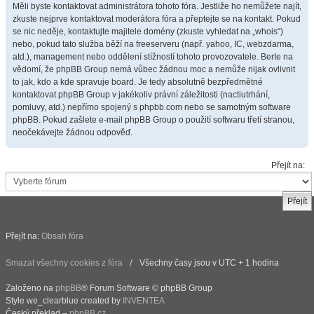
Měli byste kontaktovat administrátora tohoto fóra. Jestliže ho nemůžete najít,
zkuste nejprve kontaktovat moderátora fóra a přeptejte se na kontakt. Pokud
se nic neděje, kontaktujte majitele domény (zkuste vyhledat na „whois“)
nebo, pokud tato služba běží na freeserveru (např. yahoo, IC, webzdarma,
atd.), management nebo oddělení stížností tohoto provozovatele. Berte na
vědomí, že phpBB Group nemá vůbec žádnou moc a nemůže nijak ovlivnit
to jak, kdo a kde spravuje board. Je tedy absolutně bezpředmětné
kontaktovat phpBB Group v jakékoliv právní záležitosti (nactiutrhání,
pomluvy, atd.) nepřímo spojený s phpbb.com nebo se samotným software
phpBB. Pokud zašlete e-mail phpBB Group o použití softwaru třetí stranou,
neočekávejte žádnou odpověď.
Přejít na:
Přejít na:
Obsah fóra
Smazat všechny cookies z fóra
Všechny časy jsou v UTC + 1 hodina
Založeno na
phpBB
® Forum Software © phpBB Group
Style we_clearblue created by
INVENTEA
Český překlad –
phpBB.cz