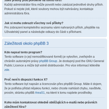
Jaké přílohy jsou povolené na tomto fóru?
Každý administrátor fóra může povolit nebo zakázat jednotlivé druhy příloh.
Pokud si nejste jisti, které soubory mohou být nahrávány, kontaktuje
administrátora fóra.
Jak si mohu zobrazit všechny své přílohy?
Pro zobrazení kompletního seznamu vámi nahraných příloh, přejděte na
Uživatelský panel a následujte odkazy do části s přílohami.
Záležitosti okolo phpBB 3
Kdo napsal tento program?
Tento software (v její nemodifikované formě) je vytvořen, zveřejněn a
chráněn autorskými právy
phpBB Group
. Je dostupný pod the GNU General
Public Licence a může být volně distribuován. Pro více informací klikněte
zde
.
Proč není k dispozici funkce X?
Tento software byl napsán a licencován přes phpBB Group. Máte-li dojem,
že je potřeba přidat nějakou funkci, nebo chcete nahlásit chybu, navštivte,
prosím, stránku phpBB
Area51
, na které k tomu najdete prostředky.
Koho mám kontaktovat ohledně obtěžujících e-mailů nebo právních
záležitostí fóra?