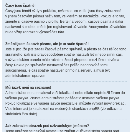
Časy jsou špatně!
Časy jsou téměř vždy v pořádku, ovšem to, co vidíte jsou časy zobrazené
v jiném časovém pásmu než v tom, ve kterém se nacházíte. Pokud je to tak,
změňte si časové pásmo v profilu. Berte na vědomí, časové pásma a další
nastavení si mohou měnit jen registrovaní uživatelé. Anonymním uživatelům
bude vždy zobrazen výchozí čas fóra.
Změnil jsem časové pásmo, ale je to stále špatně!
Jste si jisti, že jste zadali časové pásmo správně, a přesto se čas liší od toho
správného, pak jste pravděpodobně špatně nastavili letní nebo zimní čas,
v uživatelském panelu máte ruční možnost přepnout mezi těmito dvěma
časy. Pokud po správném nastavení čas pořád neodpovídá tomu
současnému, je čas špatně nastaven přímo na serveru a musí být
administrátorem opraven.
Můj jazyk není na seznamu!
Administrátor nenainstaloval vaši lokalizaci nebo nikdo nepřeložil fórum do
vašeho jazyka. Zkuste administrátora požádat o instalaci vašeho jazyka.
Pokud lokalizace ve vašem jazyce neexistuje, můžete vytvořit nový překlad.
Více informací je k nalezení na webových stránkách phpBB (viz odkaz na
stránkách fóra dole).
Jak zobrazím obrázek pod uživatelským jménem?
Tento obrázek se nazývá avatar. Lze změnit v Uživatelském panelu pod