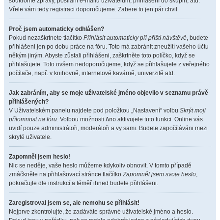
soukromé zprávy, posílání e-mailů uživatelům, přihlášení do skupin, atd.
Vřele vám tedy registraci doporučujeme. Zabere to jen pár chvil.
Proč jsem automaticky odhlášen?
Pokud nezaškrtnete tlačítko
Přihlásit automaticky při příští návštěvě
, budete
přihlášeni jen po dobu práce na fóru. Toto má zabránit zneužití vašeho účtu
někým jiným. Abyste zůstali přihlášeni, zaškrtněte toto políčko, když se
přihlašujete. Toto ovšem nedoporučujeme, když se přihlašujete z veřejného
počítače, např. v knihovně, internetové kavárně, univerzitě atd.
Jak zabráním, aby se moje uživatelské jméno objevilo v seznamu právě
přihlášených?
V Uživatelském panelu najdete pod položkou „Nastavení“ volbu
Skrýt moji
přítomnost na fóru
. Volbou možnosti
Ano
aktivujete tuto funkci. Online vás
uvidí pouze administrátoři, moderátoři a vy sami. Budete započítáváni mezi
skryté uživatele.
Zapomněl jsem heslo!
Nic se neděje, vaše heslo můžeme kdykoliv obnovit. V tomto případě
zmáčkněte na přihlašovací stránce tlačítko
Zapomněl jsem svoje heslo
,
pokračujte dle instrukcí a téměř ihned budete přihlášeni.
Zaregistroval jsem se, ale nemohu se přihlásit!
Nejprve zkontrolujte, že zadáváte správné uživatelské jméno a heslo.