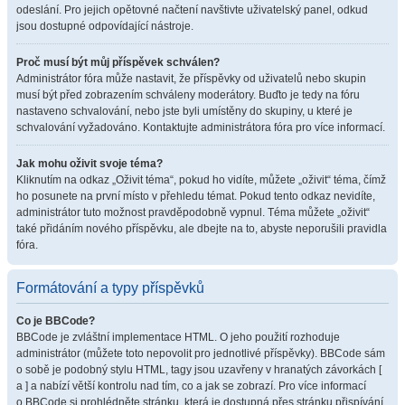
odeslání. Pro jejich opětovné načtení navštivte uživatelský panel, odkud
jsou dostupné odpovídající nástroje.
Proč musí být můj příspěvek schválen?
Administrátor fóra může nastavit, že příspěvky od uživatelů nebo skupin
musí být před zobrazením schváleny moderátory. Buďto je tedy na fóru
nastaveno schvalování, nebo jste byli umístěny do skupiny, u které je
schvalování vyžadováno. Kontaktujte administrátora fóra pro více informací.
Jak mohu oživit svoje téma?
Kliknutím na odkaz „Oživit téma“, pokud ho vidíte, můžete „oživit“ téma, čímž
ho posunete na první místo v přehledu témat. Pokud tento odkaz nevidíte,
administrátor tuto možnost pravděpodobně vypnul. Téma můžete „oživit“
také přidáním nového příspěvku, ale dbejte na to, abyste neporušili pravidla
fóra.
Formátování a typy příspěvků
Co je BBCode?
BBCode je zvláštní implementace HTML. O jeho použití rozhoduje
administrátor (můžete toto nepovolit pro jednotlivé příspěvky). BBCode sám
o sobě je podobný stylu HTML, tagy jsou uzavřeny v hranatých závorkách [
a ] a nabízí větší kontrolu nad tím, co a jak se zobrazí. Pro více informací
o BBCode si prohlédněte stránku, která je dostupná přes stránku přispívání.