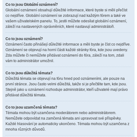
Co to jsou Globální oznámení?
Globální oznámení obsahují důležité informace, které byste si měli přečíst
co nejdříve. Globální oznámení se zobrazují nad každým fórem a také ve
vašem uživatelském panelu. To, jestli můžete odesílat globální oznámení,
záleží na nastavených oprávněních, které nastavují administrátoři.
Co to jsou oznámení?
Oznámení často přinášejí důležité informace a měli byste je číst co nejdříve.
Oznámení se objevují na horní části každé stránky fóra, kde jsou uvedeny.
Zda můžete či nemůžete přidávat oznámení do fóra, záleží na tom, zdali
vám to administrátor umožnil.
Co to jsou důležitá témata?
Důležitá témata se objevují na fóru hned pod oznámeními, ale pouze na
první stránce. Jsou často velmi důležitá, takže si je přečtěte tam, kde jsou.
Stejně jako u oznámení rozhoduje administrátor, kteří uživatelé mají právo
přidávat důležitá témata.
Co to jsou uzamčená témata?
Témata mohou být uzamčena moderátorem nebo administrátorem.
Nemůžete odpovídat na zamčená témata ani upravovat své příspěvky.
Každé hlasování je automaticky ukončeno. Témata mohou být uzamčena z
mnoha různých důvodů.