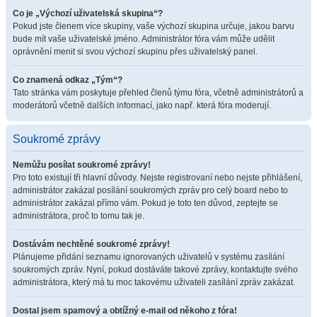
Co je „Výchozí uživatelská skupina“?
Pokud jste členem více skupiny, vaše výchozí skupina určuje, jakou barvu
bude mít vaše uživatelské jméno. Administrátor fóra vám může udělit
oprávnění menit si svou výchozí skupinu přes uživatelský panel.
Co znamená odkaz „Tým“?
Tato stránka vám poskytuje přehled členů týmu fóra, včetně administrátorů a
moderátorů včetně dalších informací, jako např. která fóra moderují.
Soukromé zprávy
Nemůžu posílat soukromé zprávy!
Pro toto existují tři hlavní důvody. Nejste registrovaní nebo nejste přihlášení,
administrátor zakázal posílání soukromých zpráv pro celý board nebo to
administrátor zakázal přímo vám. Pokud je toto ten důvod, zeptejte se
administrátora, proč to tomu tak je.
Dostávám nechtěné soukromé zprávy!
Plánujeme přidání seznamu ignorovaných uživatelů v systému zasílání
soukromých zpráv. Nyní, pokud dostáváte takové zprávy, kontaktujte svého
administrátora, který má tu moc takovému uživateli zasílání zpráv zakázat.
Dostal jsem spamový a obtížný e-mail od někoho z fóra!