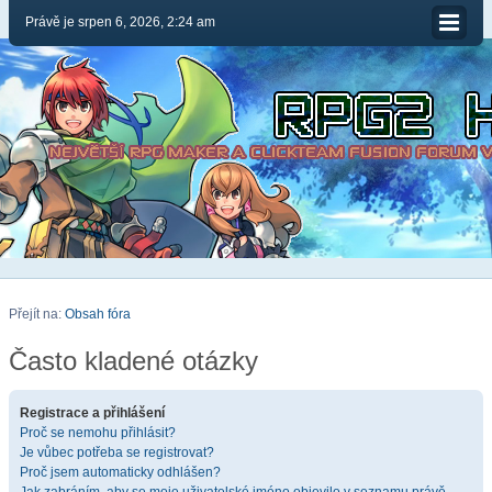
Právě je srpen 6, 2026, 2:24 am
Přejít na:
Obsah fóra
Často kladené otázky
Registrace a přihlášení
Proč se nemohu přihlásit?
Je vůbec potřeba se registrovat?
Proč jsem automaticky odhlášen?