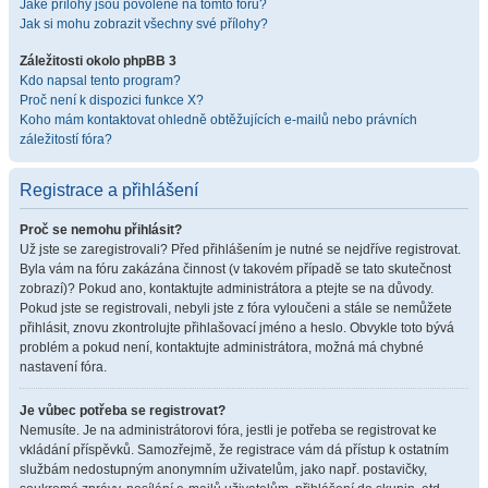
Jaké přílohy jsou povolené na tomto fóru?
Jak si mohu zobrazit všechny své přílohy?
Záležitosti okolo phpBB 3
Kdo napsal tento program?
Proč není k dispozici funkce X?
Koho mám kontaktovat ohledně obtěžujících e-mailů nebo právních
záležitostí fóra?
Registrace a přihlášení
Proč se nemohu přihlásit?
Už jste se zaregistrovali? Před přihlášením je nutné se nejdříve registrovat.
Byla vám na fóru zakázána činnost (v takovém případě se tato skutečnost
zobrazí)? Pokud ano, kontaktujte administrátora a ptejte se na důvody.
Pokud jste se registrovali, nebyli jste z fóra vyloučeni a stále se nemůžete
přihlásit, znovu zkontrolujte přihlašovací jméno a heslo. Obvykle toto bývá
problém a pokud není, kontaktujte administrátora, možná má chybné
nastavení fóra.
Je vůbec potřeba se registrovat?
Nemusíte. Je na administrátorovi fóra, jestli je potřeba se registrovat ke
vkládání příspěvků. Samozřejmě, že registrace vám dá přístup k ostatním
službám nedostupným anonymním uživatelům, jako např. postavičky,