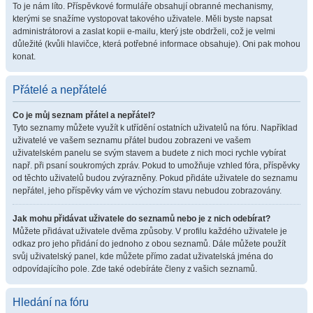
To je nám líto. Příspěvkové formuláře obsahují obranné mechanismy,
kterými se snažíme vystopovat takového uživatele. Měli byste napsat
administrátorovi a zaslat kopii e-mailu, který jste obdrželi, což je velmi
důležité (kvůli hlavičce, která potřebné informace obsahuje). Oni pak mohou
konat.
Přátelé a nepřátelé
Co je můj seznam přátel a nepřátel?
Tyto seznamy můžete využít k utřídění ostatních uživatelů na fóru. Například
uživatelé ve vašem seznamu přátel budou zobrazeni ve vašem
uživatelském panelu se svým stavem a budete z nich moci rychle vybírat
např. při psaní soukromých zpráv. Pokud to umožňuje vzhled fóra, příspěvky
od těchto uživatelů budou zvýrazněny. Pokud přidáte uživatele do seznamu
nepřátel, jeho příspěvky vám ve výchozím stavu nebudou zobrazovány.
Jak mohu přidávat uživatele do seznamů nebo je z nich odebírat?
Můžete přidávat uživatele dvěma způsoby. V profilu každého uživatele je
odkaz pro jeho přidání do jednoho z obou seznamů. Dále můžete použít
svůj uživatelský panel, kde můžete přímo zadat uživatelská jména do
odpovídajícího pole. Zde také odebíráte členy z vašich seznamů.
Hledání na fóru