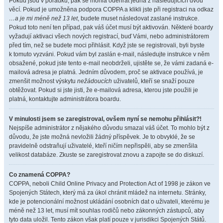
Pokud jsou v pořádku, pak se mohla odehrát jedna z následujících dvou
věcí. Pokud je umožněna podpora COPPA a klikli jste při registraci na odkaz
…a je mi méně než 13 let
, budete muset následovat zaslané instrukce.
Pokud toto není ten případ, pak váš účet musí být aktivován. Některé boardy
vyžadují aktivaci všech nových registrací, buď Vámi, nebo administrátorem
před tím, než se budete moci přihlásit. Když jste se registrovali, byli byste
k tomuto vyzváni. Pokud vám byl zaslán e-mail, následujte instrukce v něm
obsažené, pokud jste tento e-mail neobdrželi, ujistěte se, že vámi zadaná e-
mailová adresa je platná. Jedním důvodem, proč se aktivace používá, je
zmenšit možnost výskytu
nežádoucích
uživatelů, kteří se snaží pouze
obtěžovat. Pokud si jste jisti, že e-mailová adresa, kterou jste použili je
platná, kontaktujte administrátora boardu.
V minulosti jsem se zaregistroval, ovšem nyní se nemohu přihlásit?!
Nejspíše administrátor z nějakého důvodu smazal váš účet. To mohlo být z
důvodu, že jste možná nevložili žádný příspěvek. Je to obvyklé, že se
pravidelně odstraňují uživatelé, kteří ničím nepřispěli, aby se zmenšila
velikost databáze. Zkuste se zaregistrovat znovu a zapojte se do diskuzí.
Co znamená COPPA?
COPPA, neboli Child Online Privacy and Protection Act of 1998 je zákon ve
Spojených Státech, který má za úkol chránit mládež na internetu. Stránky,
kde je potencionální možnost ukládání osobních dat o uživateli, kterému je
méně než 13 let, musí mít souhlas rodičů nebo zákonných zástupců, aby
tyto data uložil. Tento zákon však platí pouze v jurisdikci Spojených Států.