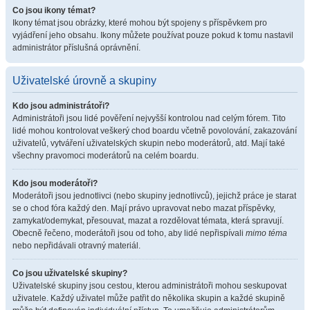
Co jsou ikony témat?
Ikony témat jsou obrázky, které mohou být spojeny s příspěvkem pro
vyjádření jeho obsahu. Ikony můžete používat pouze pokud k tomu nastavil
administrátor příslušná oprávnění.
Uživatelské úrovně a skupiny
Kdo jsou administrátoři?
Administrátoři jsou lidé pověření nejvyšší kontrolou nad celým fórem. Tito
lidé mohou kontrolovat veškerý chod boardu včetně povolování, zakazování
uživatelů, vytváření uživatelských skupin nebo moderátorů, atd. Mají také
všechny pravomoci moderátorů na celém boardu.
Kdo jsou moderátoři?
Moderátoři jsou jednotlivci (nebo skupiny jednotlivců), jejichž práce je starat
se o chod fóra každý den. Mají právo upravovat nebo mazat příspěvky,
zamykat/odemykat, přesouvat, mazat a rozdělovat témata, která spravují.
Obecně řečeno, moderátoři jsou od toho, aby lidé nepřispívali
mimo téma
nebo nepřidávali otravný materiál.
Co jsou uživatelské skupiny?
Uživatelské skupiny jsou cestou, kterou administrátoři mohou seskupovat
uživatele. Každý uživatel může patřit do několika skupin a každé skupině