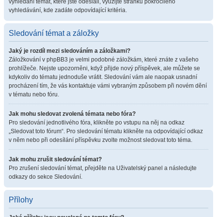
vyhledání témat, které jste odeslali, využijte stránku pokročilého
vyhledávání, kde zadáte odpovídající kritéria.
Sledování témat a záložky
Jaký je rozdíl mezi sledováním a záložkami?
Záložkování v phpBB3 je velmi podobné záložkám, které znáte z vašeho
prohlížeče. Nejste upozorněni, když přijde nový příspěvek, ale můžete se
kdykoliv do tématu jednoduše vrátit. Sledování vám ale naopak usnadní
procházení tím, že vás kontaktuje vámi vybraným způsobem při novém dění
v tématu nebo fóru.
Jak mohu sledovat zvolená témata nebo fóra?
Pro sledování jednotlivého fóra, klikněte po vstupu na něj na odkaz
„Sledovat toto fórum“. Pro sledování tématu klikněte na odpovídající odkaz
v něm nebo při odesílání příspěvku zvolte možnost sledovat toto téma.
Jak mohu zrušit sledování témat?
Pro zrušení sledování témat, přejděte na Uživatelský panel a následujte
odkazy do sekce Sledování.
Přílohy