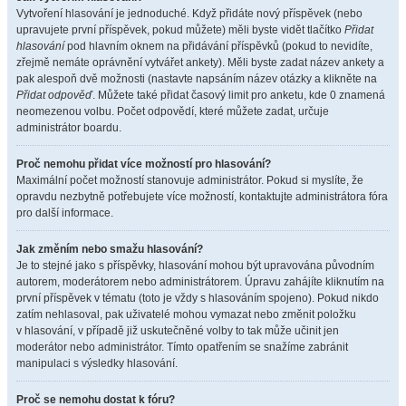
Vytvoření hlasování je jednoduché. Když přidáte nový příspěvek (nebo
upravujete první příspěvek, pokud můžete) měli byste vidět tlačítko
Přidat
hlasování
pod hlavním oknem na přidávání příspěvků (pokud to nevidíte,
zřejmě nemáte oprávnění vytvářet ankety). Měli byste zadat název ankety a
pak alespoň dvě možnosti (nastavte napsáním název otázky a klikněte na
Přidat odpověď
. Můžete také přidat časový limit pro anketu, kde 0 znamená
neomezenou volbu. Počet odpovědí, které můžete zadat, určuje
administrátor boardu.
Proč nemohu přidat více možností pro hlasování?
Maximální počet možností stanovuje administrátor. Pokud si myslíte, že
opravdu nezbytně potřebujete více možností, kontaktujte administrátora fóra
pro další informace.
Jak změním nebo smažu hlasování?
Je to stejné jako s příspěvky, hlasování mohou být upravována původním
autorem, moderátorem nebo administrátorem. Úpravu zahájíte kliknutím na
první příspěvek v tématu (toto je vždy s hlasováním spojeno). Pokud nikdo
zatím nehlasoval, pak uživatelé mohou vymazat nebo změnit položku
v hlasování, v případě již uskutečněné volby to tak může učinit jen
moderátor nebo administrátor. Tímto opatřením se snažíme zabránit
manipulaci s výsledky hlasování.
Proč se nemohu dostat k fóru?