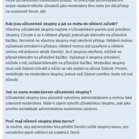
může být definován individuální přístup. To umožňuje administrátorům
snáze nastavit několik uživatelů jako moderátory fóra nebo jim dát přístup
na soukromé fórum, atd.
Kde jsou uživatelské skupiny a jak se mohu do některé zařadit?
Všechny uživatelské skupiny najdete v Uživatelském panelu pod položkou
Skupiny. Chcete-li se k některé připojit, pokračujte kliknutím na příslušné
tlačítko. Nicméně ne všechny skupiny mají otevřený přístup. Některé mohou
vyžadovat schválení k přístupu, některé mohou být uzavřené a některé
mohou mít dokonce skryté členství. Je-li skupina otevřená, můžete se
připojit kliknutím na příslušné tlačítko. Vyžaduje-li skupina schválení,
můžete o něj zažádat kliknutím na příslušné tlačítko. Moderátor skupiny
musí vaši žádost schválit a může se vás zeptat na důvod žádosti. Prosím,
nedotírejte na moderátora skupiny, pokud vaši žádost zamítne; bude mít své
důvody.
Jak se stanu moderátorem uživatelské skupiny?
Uživatelské skupiny jsou původně vytvořeny administrátorem a mohou také
ustanovit moderátora. Máte-li zájem vytvořit uživatelskou skupinu, pak jako
prvního kontaktujte administrátora soukromou zprávou.
Proč mají některé skupiny jinou barvu?
Je možné, aby administrátor fóra přidělil členům určité skupiny barvu, pro
usnadnění jejich odlišení od ostatních členů.