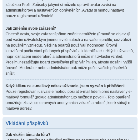
záložkou Profil. Způsoby jakými si můžete upravit avatar závisí na
administrátorovi a nastavených oprávněních. Avatar si mohou nastavit
pouze registrovaní uživatelé.
Jak změním svoje zařazení?
Obecně vzato, svoje zařazení přímo změnit nemůžete (úrovně se objevují
pod vaším uživatelským jménem v tématech a na vašem profilu, což záleží
na použitém vzhledu). Většina boardů používají hodnocení úrovní
k rozlišení počtu vámi přidaných příspěvků a k identifikaci určitých uživatelů,
např. označení moderátorů a administrátorů může mít zvláštní vzhled.
Prosím, nezatěžujte board zbytečným přispíváním jen, abyste dosáhli vyšší
úrovně. Moderátor nebo administrátor pak může počet vašich příspěvků
snížit.
Když kliknu na e-mailový odkaz uživatele, jsem vyzván k přihlášení!
Pouze registrovaní uživatelé mohou posílat e-mail lidem přes nastavený e-
mailový formulář (pokud administrátor tuto možnost povolil). Toto opatření
umožňuje zbavit se otravných anonymních vzkazů a robotů, které sbírají e-
mailové adresy.
Vkládání příspěvků
Jak vložím téma do fóra?