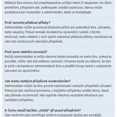
Některá fóra mohou být znepřístupněna určitým lidem či skupinám. Ke čtení,
prohlížení, přispívání atd. potřebujete zvláštní autorizaci, kterou může
poskytnout jen moderátor a administrátor, takže je kontaktujte.
Proč nemohu přidávat přílohy?
Administrátor může povolovat přidávání příloh pro jednotlivá fóra, uživatele,
nebo skupiny. Pokud nemáte dostatečná oprávnění z jedné z těchto
možností, nebo některé z nich úplně zabraňují přidávat přílohy, nezobrazí se
vám tato možnost při odesílání příspěvků.
Proč jsem obdržel varování?
Každý administrátor si může stanovit vlastní pravidla na svém fóru, pokud je
porušíte, může vám být uděleno varování. Prosíme berte na vědomí, že toto
je plně v kompetenci administrátorů fóra a phpBB Group nemá s vydáváním
varování nic společného.
Jak mohu nahlásit příspěvek moderátorům?
Administrátor může na fóru povolit nahlašování vadných příspěvků uživateli.
Pokud je tato možnost povolena, u každého příspěvku uvidíte ikonu, která
vás přivede na formulář, kde vyplníte všechny nezbytné informace pro
nahlášení příspěvku.
K čemu slouží tlačítko „Uložit“ při psaní příspěvků?
Tato možnost vám umožňuje uložit si rozepsané zprávy pro pozdější