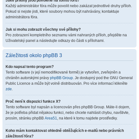
Jaké přílohy jsou povolené na tomto fóru?
Každý administrátor fóra může povolit nebo zakázat jednotlivé druhy příloh.
Pokud si nejste jisti, které soubory mohou být nahrávány, kontaktuje
administrátora fóra.
Jak si mohu zobrazit všechny své přílohy?
Pro zobrazení kompletního seznamu vámi nahraných příloh, přejděte na
Uživatelský panel a následujte odkazy do části s přílohami.
Záležitosti okolo phpBB 3
Kdo napsal tento program?
Tento software (v její nemodifikované formě) je vytvořen, zveřejněn a
chráněn autorskými právy
phpBB Group
. Je dostupný pod the GNU General
Public Licence a může být volně distribuován. Pro více informací klikněte
zde
.
Proč není k dispozici funkce X?
Tento software byl napsán a licencován přes phpBB Group. Máte-li dojem,
že je potřeba přidat nějakou funkci, nebo chcete nahlásit chybu, navštivte,
prosím, stránku phpBB
Area51
, na které k tomu najdete prostředky.
Koho mám kontaktovat ohledně obtěžujících e-mailů nebo právních
záležitostí fóra?