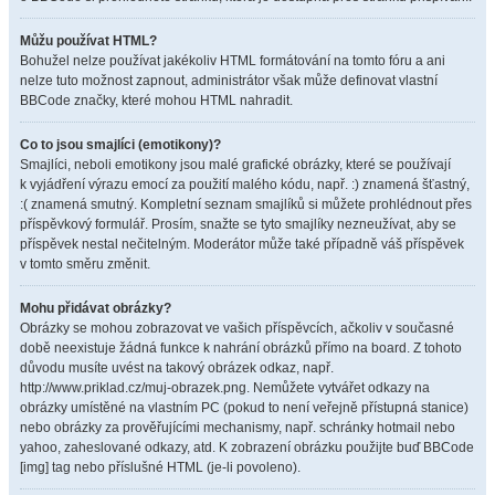
Můžu používat HTML?
Bohužel nelze používat jakékoliv HTML formátování na tomto fóru a ani
nelze tuto možnost zapnout, administrátor však může definovat vlastní
BBCode značky, které mohou HTML nahradit.
Co to jsou smajlíci (emotikony)?
Smajlíci, neboli emotikony jsou malé grafické obrázky, které se používají
k vyjádření výrazu emocí za použití malého kódu, např. :) znamená šťastný,
:( znamená smutný. Kompletní seznam smajlíků si můžete prohlédnout přes
příspěvkový formulář. Prosím, snažte se tyto smajlíky nezneužívat, aby se
příspěvek nestal nečitelným. Moderátor může také případně váš příspěvek
v tomto směru změnit.
Mohu přidávat obrázky?
Obrázky se mohou zobrazovat ve vašich příspěvcích, ačkoliv v současné
době neexistuje žádná funkce k nahrání obrázků přímo na board. Z tohoto
důvodu musíte uvést na takový obrázek odkaz, např.
http://www.priklad.cz/muj-obrazek.png. Nemůžete vytvářet odkazy na
obrázky umístěné na vlastním PC (pokud to není veřejně přístupná stanice)
nebo obrázky za prověřujícími mechanismy, např. schránky hotmail nebo
yahoo, zaheslované odkazy, atd. K zobrazení obrázku použijte buď BBCode
[img] tag nebo příslušné HTML (je-li povoleno).