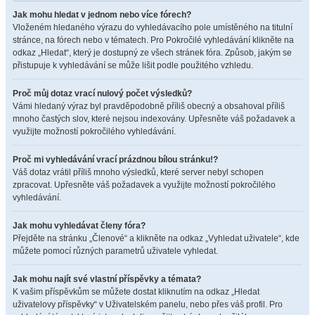
Jak mohu hledat v jednom nebo více fórech?
Vloženém hledaného výrazu do vyhledávacího pole umístěného na titulní
stránce, na fórech nebo v tématech. Pro Pokročilé vyhledávání klikněte na
odkaz „Hledat“, který je dostupný ze všech stránek fóra. Způsob, jakým se
přistupuje k vyhledávání se může lišit podle použitého vzhledu.
Proč můj dotaz vrací nulový počet výsledků?
Vámi hledaný výraz byl pravděpodobně příliš obecný a obsahoval příliš
mnoho častých slov, které nejsou indexovány. Upřesněte váš požadavek a
využijte možností pokročilého vyhledávání.
Proč mi vyhledávání vrací prázdnou bílou stránku!?
Váš dotaz vrátil příliš mnoho výsledků, které server nebyl schopen
zpracovat. Upřesněte váš požadavek a využijte možností pokročilého
vyhledávání.
Jak mohu vyhledávat členy fóra?
Přejděte na stránku „Členové“ a klikněte na odkaz „Vyhledat uživatele“, kde
můžete pomocí různých parametrů uživatele vyhledat.
Jak mohu najít své vlastní příspěvky a témata?
K vašim příspěvkům se můžete dostat kliknutím na odkaz „Hledat
uživatelovy příspěvky“ v Uživatelském panelu, nebo přes váš profil. Pro