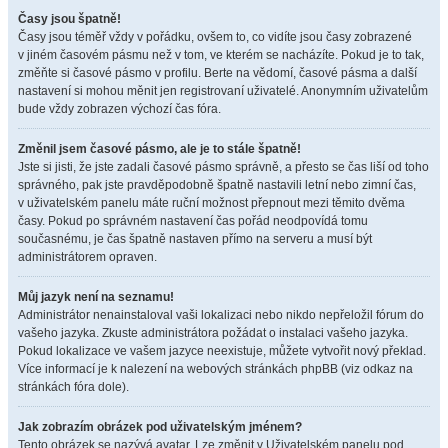
Časy jsou špatně!
Časy jsou téměř vždy v pořádku, ovšem to, co vidíte jsou časy zobrazené
v jiném časovém pásmu než v tom, ve kterém se nacházíte. Pokud je to tak,
změňte si časové pásmo v profilu. Berte na vědomí, časové pásma a další
nastavení si mohou měnit jen registrovaní uživatelé. Anonymním uživatelům
bude vždy zobrazen výchozí čas fóra.
Změnil jsem časové pásmo, ale je to stále špatně!
Jste si jisti, že jste zadali časové pásmo správně, a přesto se čas liší od toho
správného, pak jste pravděpodobně špatně nastavili letní nebo zimní čas,
v uživatelském panelu máte ruční možnost přepnout mezi těmito dvěma
časy. Pokud po správném nastavení čas pořád neodpovídá tomu
současnému, je čas špatně nastaven přímo na serveru a musí být
administrátorem opraven.
Můj jazyk není na seznamu!
Administrátor nenainstaloval vaši lokalizaci nebo nikdo nepřeložil fórum do
vašeho jazyka. Zkuste administrátora požádat o instalaci vašeho jazyka.
Pokud lokalizace ve vašem jazyce neexistuje, můžete vytvořit nový překlad.
Více informací je k nalezení na webových stránkách phpBB (viz odkaz na
stránkách fóra dole).
Jak zobrazím obrázek pod uživatelským jménem?
Tento obrázek se nazývá avatar. Lze změnit v Uživatelském panelu pod