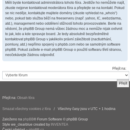
Měli byste kontaktovat administrátora tohoto fóra. Jestliže ho nemůžete najít,
zkuste nejprve kontaktovat moderátora fóra a přeptejte se na kontakt. Pokud
se nic neděje, kontaktujte majitele domény (zkuste vyhledat na „whois“)
nebo, pokud tato služba běží na freeserveru (např. yahoo, IC, webzdarma,
atd.), management nebo oddělení stížností tohoto provozovatele. Berte na
vědomí, že phpBB Group nemá vůbec žádnou moc a nemůže nijak ovlivnit
to jak, kdo a kde spravuje board. Je tedy absolutně bezpředmětné
kontaktovat phpBB Group v jakékoliv právní záležitosti (nactiutrhání,
pomluvy, atd.) nepřímo spojený s phpbb.com nebo se samotným software
phpBB. Pokud zašlete e-mail phpBB Group o použití softwaru třetí stranou,
neočekávejte žádnou odpověď.
Přejít na:
Přejít na:
Obsah fóra
Smazat všechny cookies z fóra
Všechny časy jsou v UTC + 1 hodina
Založeno na
phpBB
® Forum Software © phpBB Group
Style we_clearblue created by
INVENTEA
Český překlad –
phpBB.cz