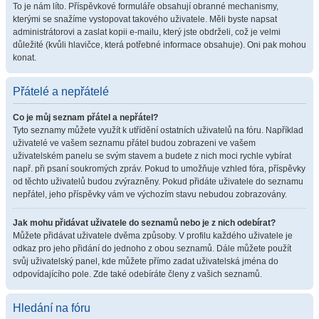
To je nám líto. Příspěvkové formuláře obsahují obranné mechanismy,
kterými se snažíme vystopovat takového uživatele. Měli byste napsat
administrátorovi a zaslat kopii e-mailu, který jste obdrželi, což je velmi
důležité (kvůli hlavičce, která potřebné informace obsahuje). Oni pak mohou
konat.
Přátelé a nepřátelé
Co je můj seznam přátel a nepřátel?
Tyto seznamy můžete využít k utřídění ostatních uživatelů na fóru. Například
uživatelé ve vašem seznamu přátel budou zobrazeni ve vašem
uživatelském panelu se svým stavem a budete z nich moci rychle vybírat
např. při psaní soukromých zpráv. Pokud to umožňuje vzhled fóra, příspěvky
od těchto uživatelů budou zvýrazněny. Pokud přidáte uživatele do seznamu
nepřátel, jeho příspěvky vám ve výchozím stavu nebudou zobrazovány.
Jak mohu přidávat uživatele do seznamů nebo je z nich odebírat?
Můžete přidávat uživatele dvěma způsoby. V profilu každého uživatele je
odkaz pro jeho přidání do jednoho z obou seznamů. Dále můžete použít
svůj uživatelský panel, kde můžete přímo zadat uživatelská jména do
odpovídajícího pole. Zde také odebíráte členy z vašich seznamů.
Hledání na fóru