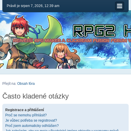
Právě je srpen 7, 2026, 12:39 am
Přejít na:
Obsah fóra
Často kladené otázky
Registrace a přihlášení
Proč se nemohu přihlásit?
Je vůbec potřeba se registrovat?
Proč jsem automaticky odhlášen?