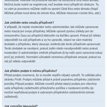
Jednoduše. Klikněte na příslušné tlačítko na obrazovce fóra nebo tématu.
Možná bude nutné se registrovat, než budete moci přispět do diskuze. To,
co vám je povoleno můžete vidět na spodní části fóra nebo tématu (Např.
Můžete přidat nová téma do tohoto fóra, Můžete hlasovat v tomto fóru, atd.
).
Jak změním nebo smažu příspěvek?
V případě, že nejste moderátor nebo administrátor, tak můžete upravovat
nebo mazat jen svoje příspěvky. Můžete upravit zprávu (někdy jen do
omezeného času po přispění) kliknutím na tlačítko
upravit
. Pokud již někdo
odpověděl na váš příspěvek a vy ho upravíte, objeví se vám malinký
dodatek u příspěvku, který ukazuje, kolikrát jste tento příspěvek upravovali.
Tento dodatek se neobjeví, pokud zatím nikdo neodpověděl nebo pokud
moderátor či administrátor změnili příspěvek (ti by měli sami zanechat vzkaz
proč jej změnili). Normální uživatelé nemohou příspěvek smazat, pokud na
něj již někdo odpověděl.
Jak přidám podpis k mému příspěvku?
Přidat podpis znamená, že si musíte nejdřív nějaký vytvořit. To uděláte přes
stránku
Profil
. Podpis můžete přidat k právě psanému příspěvku zatržením
položky
Připojit podpis
. Můžete rovněž přidat stejný podpis pro všechny
vaše příspěvky zaškrtnutím příslušného políčka v nastavení profilu (je
možné nepřidávat podpis k vybraným příspěvkům odstraněním tohoto
zaškrtnutí).
Jak vytvořím hlasování?