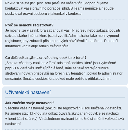
Pokud si nejste jisti, jestli toto platí i na vašem fóru, doporučujeme
kontaktovat vaše právního poradce, phpBB Teams nemůže a nebude
poskytovat právni podporu v jakémkoliv kontextu.
Proč se nemohu registrovat?
Je možné, že vlastník fóra zabanoval vaši IP adresu nebo zakázal použití
uživatelského jména, které jste si zvolili. Administrátor také mohl vypnout
registrace, aby zabranil přístupu nových návštěvníků na fórum. Pro další
informace kontaktuje administrátora fóra.
Co dělá odkaz „Smazat všechny cookies z fóra“?
„Smazat všechny cookies z fóra“ odstraní cookies, které jsou vytvořené
phpBB a které vás udržují přihlášené, dále se také starají o funkce
sledování nových příspěvků na fórech a v tématech, pokud to administrátor
umožňuje. Smažte cookies fóra pokud máte potíže s přihlašováním.
Uživatelská nastavení
Jak změním svoje nastavení?
Všechna vaše nastavení (pokud jste registrováni) jsou uložena v databázi.
Ke změně stačí kliknout na odkaz
Uživatelský panel
(obvykle se nachází
v horní části stránky). V následném rozhraní je možné si změnit veškerá svá
nastavení.