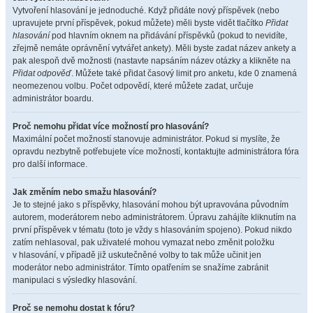
Vytvoření hlasování je jednoduché. Když přidáte nový příspěvek (nebo
upravujete první příspěvek, pokud můžete) měli byste vidět tlačítko
Přidat
hlasování
pod hlavním oknem na přidávání příspěvků (pokud to nevidíte,
zřejmě nemáte oprávnění vytvářet ankety). Měli byste zadat název ankety a
pak alespoň dvě možnosti (nastavte napsáním název otázky a klikněte na
Přidat odpověď
. Můžete také přidat časový limit pro anketu, kde 0 znamená
neomezenou volbu. Počet odpovědí, které můžete zadat, určuje
administrátor boardu.
Proč nemohu přidat více možností pro hlasování?
Maximální počet možností stanovuje administrátor. Pokud si myslíte, že
opravdu nezbytně potřebujete více možností, kontaktujte administrátora fóra
pro další informace.
Jak změním nebo smažu hlasování?
Je to stejné jako s příspěvky, hlasování mohou být upravována původním
autorem, moderátorem nebo administrátorem. Úpravu zahájíte kliknutím na
první příspěvek v tématu (toto je vždy s hlasováním spojeno). Pokud nikdo
zatím nehlasoval, pak uživatelé mohou vymazat nebo změnit položku
v hlasování, v případě již uskutečněné volby to tak může učinit jen
moderátor nebo administrátor. Tímto opatřením se snažíme zabránit
manipulaci s výsledky hlasování.
Proč se nemohu dostat k fóru?