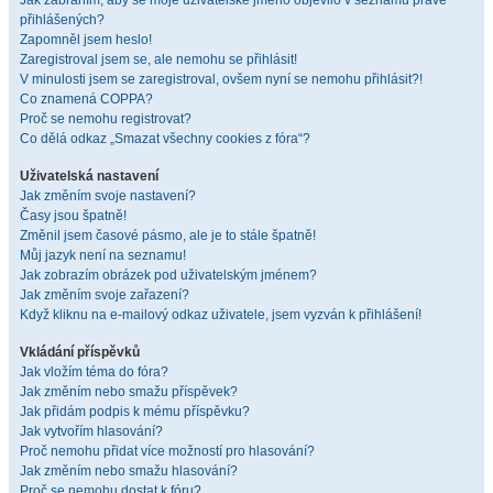
Jak zabráním, aby se moje uživatelské jméno objevilo v seznamu právě
přihlášených?
Zapomněl jsem heslo!
Zaregistroval jsem se, ale nemohu se přihlásit!
V minulosti jsem se zaregistroval, ovšem nyní se nemohu přihlásit?!
Co znamená COPPA?
Proč se nemohu registrovat?
Co dělá odkaz „Smazat všechny cookies z fóra“?
Uživatelská nastavení
Jak změním svoje nastavení?
Časy jsou špatně!
Změnil jsem časové pásmo, ale je to stále špatně!
Můj jazyk není na seznamu!
Jak zobrazím obrázek pod uživatelským jménem?
Jak změním svoje zařazení?
Když kliknu na e-mailový odkaz uživatele, jsem vyzván k přihlášení!
Vkládání příspěvků
Jak vložím téma do fóra?
Jak změním nebo smažu příspěvek?
Jak přidám podpis k mému příspěvku?
Jak vytvořím hlasování?
Proč nemohu přidat více možností pro hlasování?
Jak změním nebo smažu hlasování?
Proč se nemohu dostat k fóru?