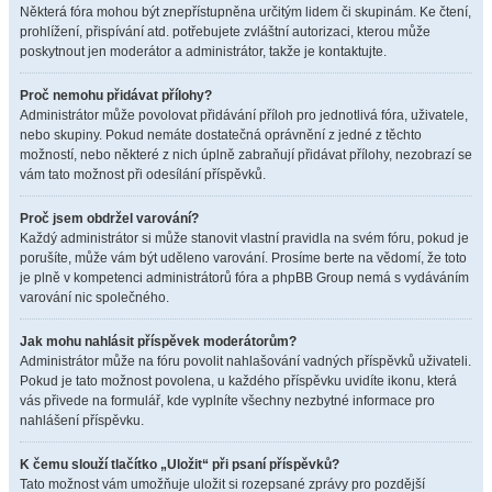
Některá fóra mohou být znepřístupněna určitým lidem či skupinám. Ke čtení,
prohlížení, přispívání atd. potřebujete zvláštní autorizaci, kterou může
poskytnout jen moderátor a administrátor, takže je kontaktujte.
Proč nemohu přidávat přílohy?
Administrátor může povolovat přidávání příloh pro jednotlivá fóra, uživatele,
nebo skupiny. Pokud nemáte dostatečná oprávnění z jedné z těchto
možností, nebo některé z nich úplně zabraňují přidávat přílohy, nezobrazí se
vám tato možnost při odesílání příspěvků.
Proč jsem obdržel varování?
Každý administrátor si může stanovit vlastní pravidla na svém fóru, pokud je
porušíte, může vám být uděleno varování. Prosíme berte na vědomí, že toto
je plně v kompetenci administrátorů fóra a phpBB Group nemá s vydáváním
varování nic společného.
Jak mohu nahlásit příspěvek moderátorům?
Administrátor může na fóru povolit nahlašování vadných příspěvků uživateli.
Pokud je tato možnost povolena, u každého příspěvku uvidíte ikonu, která
vás přivede na formulář, kde vyplníte všechny nezbytné informace pro
nahlášení příspěvku.
K čemu slouží tlačítko „Uložit“ při psaní příspěvků?
Tato možnost vám umožňuje uložit si rozepsané zprávy pro pozdější