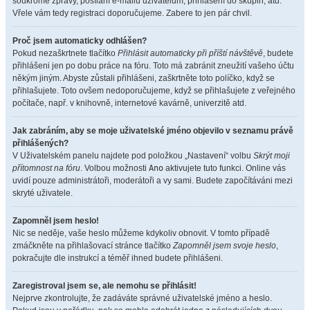
soukromé zprávy, posílání e-mailů uživatelům, přihlášení do skupin, atd.
Vřele vám tedy registraci doporučujeme. Zabere to jen pár chvil.
Proč jsem automaticky odhlášen?
Pokud nezaškrtnete tlačítko
Přihlásit automaticky při příští návštěvě
, budete
přihlášeni jen po dobu práce na fóru. Toto má zabránit zneužití vašeho účtu
někým jiným. Abyste zůstali přihlášeni, zaškrtněte toto políčko, když se
přihlašujete. Toto ovšem nedoporučujeme, když se přihlašujete z veřejného
počítače, např. v knihovně, internetové kavárně, univerzitě atd.
Jak zabráním, aby se moje uživatelské jméno objevilo v seznamu právě
přihlášených?
V Uživatelském panelu najdete pod položkou „Nastavení“ volbu
Skrýt moji
přítomnost na fóru
. Volbou možnosti
Ano
aktivujete tuto funkci. Online vás
uvidí pouze administrátoři, moderátoři a vy sami. Budete započítáváni mezi
skryté uživatele.
Zapomněl jsem heslo!
Nic se neděje, vaše heslo můžeme kdykoliv obnovit. V tomto případě
zmáčkněte na přihlašovací stránce tlačítko
Zapomněl jsem svoje heslo
,
pokračujte dle instrukcí a téměř ihned budete přihlášeni.
Zaregistroval jsem se, ale nemohu se přihlásit!
Nejprve zkontrolujte, že zadáváte správné uživatelské jméno a heslo.