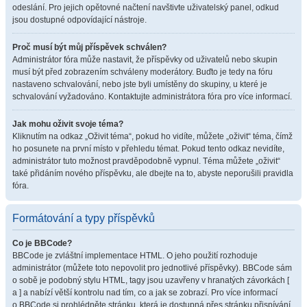
odeslání. Pro jejich opětovné načtení navštivte uživatelský panel, odkud
jsou dostupné odpovídající nástroje.
Proč musí být můj příspěvek schválen?
Administrátor fóra může nastavit, že příspěvky od uživatelů nebo skupin
musí být před zobrazením schváleny moderátory. Buďto je tedy na fóru
nastaveno schvalování, nebo jste byli umístěny do skupiny, u které je
schvalování vyžadováno. Kontaktujte administrátora fóra pro více informací.
Jak mohu oživit svoje téma?
Kliknutím na odkaz „Oživit téma“, pokud ho vidíte, můžete „oživit“ téma, čímž
ho posunete na první místo v přehledu témat. Pokud tento odkaz nevidíte,
administrátor tuto možnost pravděpodobně vypnul. Téma můžete „oživit“
také přidáním nového příspěvku, ale dbejte na to, abyste neporušili pravidla
fóra.
Formátování a typy příspěvků
Co je BBCode?
BBCode je zvláštní implementace HTML. O jeho použití rozhoduje
administrátor (můžete toto nepovolit pro jednotlivé příspěvky). BBCode sám
o sobě je podobný stylu HTML, tagy jsou uzavřeny v hranatých závorkách [
a ] a nabízí větší kontrolu nad tím, co a jak se zobrazí. Pro více informací
o BBCode si prohlédněte stránku, která je dostupná přes stránku přispívání.