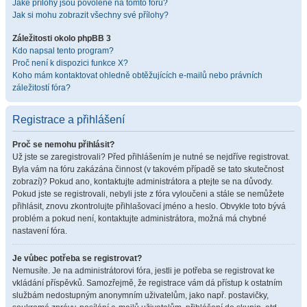
Jaké přílohy jsou povolené na tomto fóru?
Jak si mohu zobrazit všechny své přílohy?
Záležitosti okolo phpBB 3
Kdo napsal tento program?
Proč není k dispozici funkce X?
Koho mám kontaktovat ohledně obtěžujících e-mailů nebo právních
záležitostí fóra?
Registrace a přihlášení
Proč se nemohu přihlásit?
Už jste se zaregistrovali? Před přihlášením je nutné se nejdříve registrovat.
Byla vám na fóru zakázána činnost (v takovém případě se tato skutečnost
zobrazí)? Pokud ano, kontaktujte administrátora a ptejte se na důvody.
Pokud jste se registrovali, nebyli jste z fóra vyloučeni a stále se nemůžete
přihlásit, znovu zkontrolujte přihlašovací jméno a heslo. Obvykle toto bývá
problém a pokud není, kontaktujte administrátora, možná má chybné
nastavení fóra.
Je vůbec potřeba se registrovat?
Nemusíte. Je na administrátorovi fóra, jestli je potřeba se registrovat ke
vkládání příspěvků. Samozřejmě, že registrace vám dá přístup k ostatním
službám nedostupným anonymním uživatelům, jako např. postavičky,