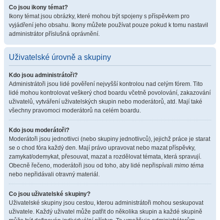
Co jsou ikony témat?
Ikony témat jsou obrázky, které mohou být spojeny s příspěvkem pro
vyjádření jeho obsahu. Ikony můžete používat pouze pokud k tomu nastavil
administrátor příslušná oprávnění.
Uživatelské úrovně a skupiny
Kdo jsou administrátoři?
Administrátoři jsou lidé pověření nejvyšší kontrolou nad celým fórem. Tito
lidé mohou kontrolovat veškerý chod boardu včetně povolování, zakazování
uživatelů, vytváření uživatelských skupin nebo moderátorů, atd. Mají také
všechny pravomoci moderátorů na celém boardu.
Kdo jsou moderátoři?
Moderátoři jsou jednotlivci (nebo skupiny jednotlivců), jejichž práce je starat
se o chod fóra každý den. Mají právo upravovat nebo mazat příspěvky,
zamykat/odemykat, přesouvat, mazat a rozdělovat témata, která spravují.
Obecně řečeno, moderátoři jsou od toho, aby lidé nepřispívali
mimo téma
nebo nepřidávali otravný materiál.
Co jsou uživatelské skupiny?
Uživatelské skupiny jsou cestou, kterou administrátoři mohou seskupovat
uživatele. Každý uživatel může patřit do několika skupin a každé skupině