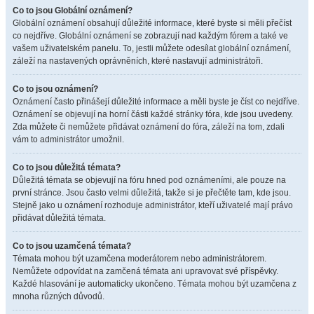
Co to jsou Globální oznámení?
Globální oznámení obsahují důležité informace, které byste si měli přečíst
co nejdříve. Globální oznámení se zobrazují nad každým fórem a také ve
vašem uživatelském panelu. To, jestli můžete odesílat globální oznámení,
záleží na nastavených oprávněních, které nastavují administrátoři.
Co to jsou oznámení?
Oznámení často přinášejí důležité informace a měli byste je číst co nejdříve.
Oznámení se objevují na horní části každé stránky fóra, kde jsou uvedeny.
Zda můžete či nemůžete přidávat oznámení do fóra, záleží na tom, zdali
vám to administrátor umožnil.
Co to jsou důležitá témata?
Důležitá témata se objevují na fóru hned pod oznámeními, ale pouze na
první stránce. Jsou často velmi důležitá, takže si je přečtěte tam, kde jsou.
Stejně jako u oznámení rozhoduje administrátor, kteří uživatelé mají právo
přidávat důležitá témata.
Co to jsou uzamčená témata?
Témata mohou být uzamčena moderátorem nebo administrátorem.
Nemůžete odpovídat na zamčená témata ani upravovat své příspěvky.
Každé hlasování je automaticky ukončeno. Témata mohou být uzamčena z
mnoha různých důvodů.