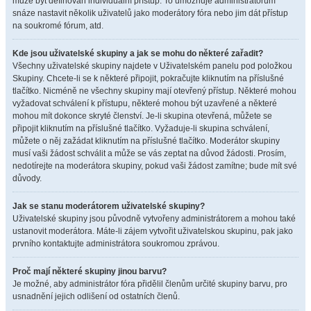
může být definován individuální přístup. To umožňuje administrátorům
snáze nastavit několik uživatelů jako moderátory fóra nebo jim dát přístup
na soukromé fórum, atd.
Kde jsou uživatelské skupiny a jak se mohu do některé zařadit?
Všechny uživatelské skupiny najdete v Uživatelském panelu pod položkou
Skupiny. Chcete-li se k některé připojit, pokračujte kliknutím na příslušné
tlačítko. Nicméně ne všechny skupiny mají otevřený přístup. Některé mohou
vyžadovat schválení k přístupu, některé mohou být uzavřené a některé
mohou mít dokonce skryté členství. Je-li skupina otevřená, můžete se
připojit kliknutím na příslušné tlačítko. Vyžaduje-li skupina schválení,
můžete o něj zažádat kliknutím na příslušné tlačítko. Moderátor skupiny
musí vaši žádost schválit a může se vás zeptat na důvod žádosti. Prosím,
nedotírejte na moderátora skupiny, pokud vaši žádost zamítne; bude mít své
důvody.
Jak se stanu moderátorem uživatelské skupiny?
Uživatelské skupiny jsou původně vytvořeny administrátorem a mohou také
ustanovit moderátora. Máte-li zájem vytvořit uživatelskou skupinu, pak jako
prvního kontaktujte administrátora soukromou zprávou.
Proč mají některé skupiny jinou barvu?
Je možné, aby administrátor fóra přidělil členům určité skupiny barvu, pro
usnadnění jejich odlišení od ostatních členů.