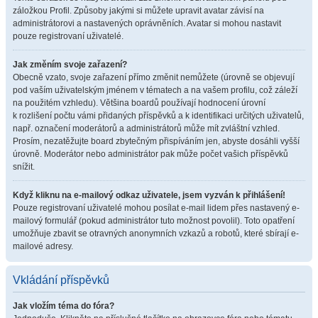
záložkou Profil. Způsoby jakými si můžete upravit avatar závisí na
administrátorovi a nastavených oprávněních. Avatar si mohou nastavit
pouze registrovaní uživatelé.
Jak změním svoje zařazení?
Obecně vzato, svoje zařazení přímo změnit nemůžete (úrovně se objevují
pod vaším uživatelským jménem v tématech a na vašem profilu, což záleží
na použitém vzhledu). Většina boardů používají hodnocení úrovní
k rozlišení počtu vámi přidaných příspěvků a k identifikaci určitých uživatelů,
např. označení moderátorů a administrátorů může mít zvláštní vzhled.
Prosím, nezatěžujte board zbytečným přispíváním jen, abyste dosáhli vyšší
úrovně. Moderátor nebo administrátor pak může počet vašich příspěvků
snížit.
Když kliknu na e-mailový odkaz uživatele, jsem vyzván k přihlášení!
Pouze registrovaní uživatelé mohou posílat e-mail lidem přes nastavený e-
mailový formulář (pokud administrátor tuto možnost povolil). Toto opatření
umožňuje zbavit se otravných anonymních vzkazů a robotů, které sbírají e-
mailové adresy.
Vkládání příspěvků
Jak vložím téma do fóra?