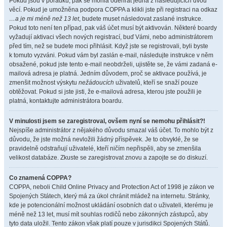
Pokud jsou v pořádku, pak se mohla odehrát jedna z následujících dvou
věcí. Pokud je umožněna podpora COPPA a klikli jste při registraci na odkaz
…a je mi méně než 13 let
, budete muset následovat zaslané instrukce.
Pokud toto není ten případ, pak váš účet musí být aktivován. Některé boardy
vyžadují aktivaci všech nových registrací, buď Vámi, nebo administrátorem
před tím, než se budete moci přihlásit. Když jste se registrovali, byli byste
k tomuto vyzváni. Pokud vám byl zaslán e-mail, následujte instrukce v něm
obsažené, pokud jste tento e-mail neobdrželi, ujistěte se, že vámi zadaná e-
mailová adresa je platná. Jedním důvodem, proč se aktivace používá, je
zmenšit možnost výskytu
nežádoucích
uživatelů, kteří se snaží pouze
obtěžovat. Pokud si jste jisti, že e-mailová adresa, kterou jste použili je
platná, kontaktujte administrátora boardu.
V minulosti jsem se zaregistroval, ovšem nyní se nemohu přihlásit?!
Nejspíše administrátor z nějakého důvodu smazal váš účet. To mohlo být z
důvodu, že jste možná nevložili žádný příspěvek. Je to obvyklé, že se
pravidelně odstraňují uživatelé, kteří ničím nepřispěli, aby se zmenšila
velikost databáze. Zkuste se zaregistrovat znovu a zapojte se do diskuzí.
Co znamená COPPA?
COPPA, neboli Child Online Privacy and Protection Act of 1998 je zákon ve
Spojených Státech, který má za úkol chránit mládež na internetu. Stránky,
kde je potencionální možnost ukládání osobních dat o uživateli, kterému je
méně než 13 let, musí mít souhlas rodičů nebo zákonných zástupců, aby
tyto data uložil. Tento zákon však platí pouze v jurisdikci Spojených Států.