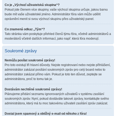
Co je „Výchozí uživatelská skupina“?
Pokud jste členem více skupiny, vaše výchozí skupina určuje, jakou barvu
bude mít vaše uživatelské jméno. Administrátor fóra vám může udělit
oprávnění menit si svou výchozí skupinu přes uživatelský panel.
Co znamená odkaz „Tým“?
Tato stránka vám poskytuje přehled členů týmu fóra, včetně administrátorů a
moderátorů včetně dalších informací, jako např. která fóra moderují.
Soukromé zprávy
Nemůžu posílat soukromé zprávy!
Pro toto existují tři hlavní důvody. Nejste registrovaní nebo nejste přihlášení,
administrátor zakázal posílání soukromých zpráv pro celý board nebo to
administrátor zakázal přímo vám. Pokud je toto ten důvod, zeptejte se
administrátora, proč to tomu tak je.
Dostávám nechtěné soukromé zprávy!
Plánujeme přidání seznamu ignorovaných uživatelů v systému zasílání
soukromých zpráv. Nyní, pokud dostáváte takové zprávy, kontaktujte svého
administrátora, který má tu moc takovému uživateli zasílání zpráv zakázat.
Dostal jsem spamový a obtížný e-mail od někoho z fóra!