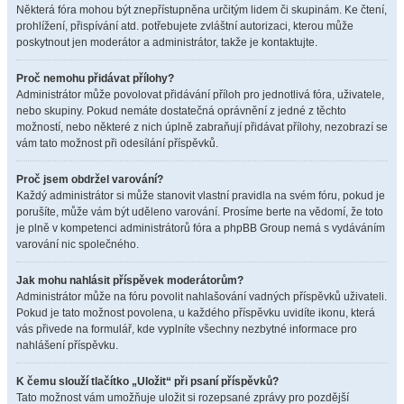
Některá fóra mohou být znepřístupněna určitým lidem či skupinám. Ke čtení,
prohlížení, přispívání atd. potřebujete zvláštní autorizaci, kterou může
poskytnout jen moderátor a administrátor, takže je kontaktujte.
Proč nemohu přidávat přílohy?
Administrátor může povolovat přidávání příloh pro jednotlivá fóra, uživatele,
nebo skupiny. Pokud nemáte dostatečná oprávnění z jedné z těchto
možností, nebo některé z nich úplně zabraňují přidávat přílohy, nezobrazí se
vám tato možnost při odesílání příspěvků.
Proč jsem obdržel varování?
Každý administrátor si může stanovit vlastní pravidla na svém fóru, pokud je
porušíte, může vám být uděleno varování. Prosíme berte na vědomí, že toto
je plně v kompetenci administrátorů fóra a phpBB Group nemá s vydáváním
varování nic společného.
Jak mohu nahlásit příspěvek moderátorům?
Administrátor může na fóru povolit nahlašování vadných příspěvků uživateli.
Pokud je tato možnost povolena, u každého příspěvku uvidíte ikonu, která
vás přivede na formulář, kde vyplníte všechny nezbytné informace pro
nahlášení příspěvku.
K čemu slouží tlačítko „Uložit“ při psaní příspěvků?
Tato možnost vám umožňuje uložit si rozepsané zprávy pro pozdější