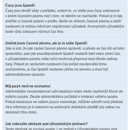
Časy jsou špatně!
Časy jsou téměř vždy v pořádku, ovšem to, co vidíte jsou časy zobrazené
v jiném časovém pásmu než v tom, ve kterém se nacházíte. Pokud je to tak,
změňte si časové pásmo v profilu. Berte na vědomí, časové pásma a další
nastavení si mohou měnit jen registrovaní uživatelé. Anonymním uživatelům
bude vždy zobrazen výchozí čas fóra.
Změnil jsem časové pásmo, ale je to stále špatně!
Jste si jisti, že jste zadali časové pásmo správně, a přesto se čas liší od toho
správného, pak jste pravděpodobně špatně nastavili letní nebo zimní čas,
v uživatelském panelu máte ruční možnost přepnout mezi těmito dvěma
časy. Pokud po správném nastavení čas pořád neodpovídá tomu
současnému, je čas špatně nastaven přímo na serveru a musí být
administrátorem opraven.
Můj jazyk není na seznamu!
Administrátor nenainstaloval vaši lokalizaci nebo nikdo nepřeložil fórum do
vašeho jazyka. Zkuste administrátora požádat o instalaci vašeho jazyka.
Pokud lokalizace ve vašem jazyce neexistuje, můžete vytvořit nový překlad.
Více informací je k nalezení na webových stránkách phpBB (viz odkaz na
stránkách fóra dole).
Jak zobrazím obrázek pod uživatelským jménem?
Tento obrázek se nazývá avatar. Lze změnit v Uživatelském panelu pod