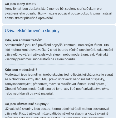
Co jsou ikony témat?
Ikony témat jsou obrázky, které mohou být spojeny s příspěvkem pro
vyjádření jeho obsahu. Ikony můžete používat pouze pokud k tomu nastavil
administrátor příslušná oprávnění.
Uživatelské úrovně a skupiny
Kdo jsou administrátoři?
Administrátoři jsou lidé pověření nejvyšší kontrolou nad celým fórem. Tito
lidé mohou kontrolovat veškerý chod boardu včetně povolování, zakazování
uživatelů, vytváření uživatelských skupin nebo moderátorů, atd. Mají také
všechny pravomoci moderátorů na celém boardu.
Kdo jsou moderátoři?
Moderátoři jsou jednotlivci (nebo skupiny jednotlivců), jejichž práce je starat
se o chod fóra každý den. Mají právo upravovat nebo mazat příspěvky,
zamykat/odemykat, přesouvat, mazat a rozdělovat témata, která spravují.
Obecně řečeno, moderátoři jsou od toho, aby lidé nepřispívali
mimo téma
nebo nepřidávali otravný materiál.
Co jsou uživatelské skupiny?
Uživatelské skupiny jsou cestou, kterou administrátoři mohou seskupovat
uživatele. Každý uživatel může patřit do několika skupin a každé skupině