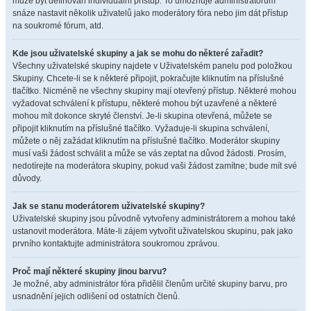
může být definován individuální přístup. To umožňuje administrátorům
snáze nastavit několik uživatelů jako moderátory fóra nebo jim dát přístup
na soukromé fórum, atd.
Kde jsou uživatelské skupiny a jak se mohu do některé zařadit?
Všechny uživatelské skupiny najdete v Uživatelském panelu pod položkou
Skupiny. Chcete-li se k některé připojit, pokračujte kliknutím na příslušné
tlačítko. Nicméně ne všechny skupiny mají otevřený přístup. Některé mohou
vyžadovat schválení k přístupu, některé mohou být uzavřené a některé
mohou mít dokonce skryté členství. Je-li skupina otevřená, můžete se
připojit kliknutím na příslušné tlačítko. Vyžaduje-li skupina schválení,
můžete o něj zažádat kliknutím na příslušné tlačítko. Moderátor skupiny
musí vaši žádost schválit a může se vás zeptat na důvod žádosti. Prosím,
nedotírejte na moderátora skupiny, pokud vaši žádost zamítne; bude mít své
důvody.
Jak se stanu moderátorem uživatelské skupiny?
Uživatelské skupiny jsou původně vytvořeny administrátorem a mohou také
ustanovit moderátora. Máte-li zájem vytvořit uživatelskou skupinu, pak jako
prvního kontaktujte administrátora soukromou zprávou.
Proč mají některé skupiny jinou barvu?
Je možné, aby administrátor fóra přidělil členům určité skupiny barvu, pro
usnadnění jejich odlišení od ostatních členů.