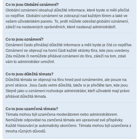
Co to jsou Globální oznámení?
Globální oznámení obsahují důležité informace, které byste si měli přečíst
co nejdříve. Globální oznámení se zobrazují nad každým fórem a také ve
vašem uživatelském panelu. To, jestli můžete odesílat globální oznámení,
záleží na nastavených oprávněních, které nastavují administrátoři.
Co to jsou oznámení?
Oznámení často přinášejí důležité informace a měli byste je číst co nejdříve.
Oznámení se objevují na horní části každé stránky fóra, kde jsou uvedeny.
Zda můžete či nemůžete přidávat oznámení do fóra, záleží na tom, zdali
vám to administrátor umožnil.
Co to jsou důležitá témata?
Důležitá témata se objevují na fóru hned pod oznámeními, ale pouze na
první stránce. Jsou často velmi důležitá, takže si je přečtěte tam, kde jsou.
Stejně jako u oznámení rozhoduje administrátor, kteří uživatelé mají právo
přidávat důležitá témata.
Co to jsou uzamčená témata?
Témata mohou být uzamčena moderátorem nebo administrátorem.
Nemůžete odpovídat na zamčená témata ani upravovat své příspěvky.
Každé hlasování je automaticky ukončeno. Témata mohou být uzamčena z
mnoha různých důvodů.