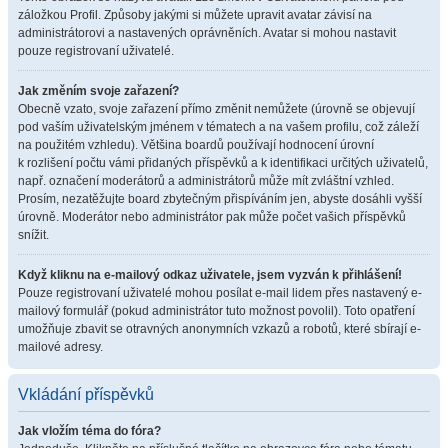
záložkou Profil. Způsoby jakými si můžete upravit avatar závisí na
administrátorovi a nastavených oprávněních. Avatar si mohou nastavit
pouze registrovaní uživatelé.
Jak změním svoje zařazení?
Obecně vzato, svoje zařazení přímo změnit nemůžete (úrovně se objevují
pod vaším uživatelským jménem v tématech a na vašem profilu, což záleží
na použitém vzhledu). Většina boardů používají hodnocení úrovní
k rozlišení počtu vámi přidaných příspěvků a k identifikaci určitých uživatelů,
např. označení moderátorů a administrátorů může mít zvláštní vzhled.
Prosím, nezatěžujte board zbytečným přispíváním jen, abyste dosáhli vyšší
úrovně. Moderátor nebo administrátor pak může počet vašich příspěvků
snížit.
Když kliknu na e-mailový odkaz uživatele, jsem vyzván k přihlášení!
Pouze registrovaní uživatelé mohou posílat e-mail lidem přes nastavený e-
mailový formulář (pokud administrátor tuto možnost povolil). Toto opatření
umožňuje zbavit se otravných anonymních vzkazů a robotů, které sbírají e-
mailové adresy.
Vkládání příspěvků
Jak vložím téma do fóra?