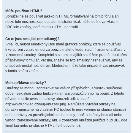
Můžu používat HTML?
Bohužel nelze používat jakékoliv HTML formátování na tomto fóru a ani
nelze tuto možnost zapnout, administrátor však může definovat vlastní
BBCode značky, které mohou HTML nahradit.
Co to jsou smajlíci (emotikony)?
Smajlíci, neboli emotikony jsou malé grafické obrázky, které se používají
k vyjádření výrazu emocí za použití malého kódu, např. :) znamená šťastný,
:( znamená smutný. Kompletní seznam smajlíků si můžete prohlédnout přes
příspěvkový formulář. Prosím, snažte se tyto smajlíky nezneužívat, aby se
příspěvek nestal nečitelným. Moderátor může také případně váš příspěvek
v tomto směru změnit.
Mohu přidávat obrázky?
Obrázky se mohou zobrazovat ve vašich příspěvcích, ačkoliv v současné
době neexistuje žádná funkce k nahrání obrázků přímo na board. Z tohoto
důvodu musíte uvést na takový obrázek odkaz, např.
http://www.priklad.cz/muj-obrazek.png. Nemůžete vytvářet odkazy na
obrázky umístěné na vlastním PC (pokud to není veřejně přístupná stanice)
nebo obrázky za prověřujícími mechanismy, např. schránky hotmail nebo
yahoo, zaheslované odkazy, atd. K zobrazení obrázku použijte buď BBCode
[img] tag nebo příslušné HTML (je-li povoleno).