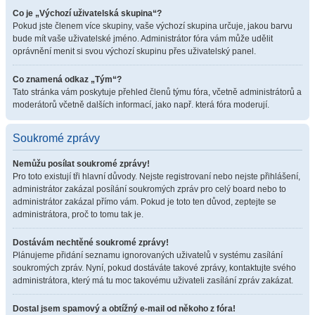
Co je „Výchozí uživatelská skupina“?
Pokud jste členem více skupiny, vaše výchozí skupina určuje, jakou barvu
bude mít vaše uživatelské jméno. Administrátor fóra vám může udělit
oprávnění menit si svou výchozí skupinu přes uživatelský panel.
Co znamená odkaz „Tým“?
Tato stránka vám poskytuje přehled členů týmu fóra, včetně administrátorů a
moderátorů včetně dalších informací, jako např. která fóra moderují.
Soukromé zprávy
Nemůžu posílat soukromé zprávy!
Pro toto existují tři hlavní důvody. Nejste registrovaní nebo nejste přihlášení,
administrátor zakázal posílání soukromých zpráv pro celý board nebo to
administrátor zakázal přímo vám. Pokud je toto ten důvod, zeptejte se
administrátora, proč to tomu tak je.
Dostávám nechtěné soukromé zprávy!
Plánujeme přidání seznamu ignorovaných uživatelů v systému zasílání
soukromých zpráv. Nyní, pokud dostáváte takové zprávy, kontaktujte svého
administrátora, který má tu moc takovému uživateli zasílání zpráv zakázat.
Dostal jsem spamový a obtížný e-mail od někoho z fóra!