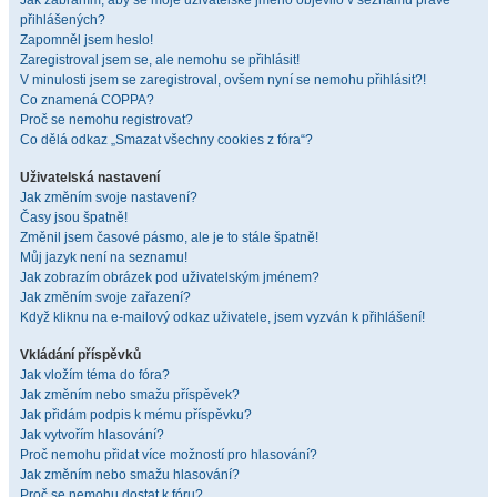
Jak zabráním, aby se moje uživatelské jméno objevilo v seznamu právě
přihlášených?
Zapomněl jsem heslo!
Zaregistroval jsem se, ale nemohu se přihlásit!
V minulosti jsem se zaregistroval, ovšem nyní se nemohu přihlásit?!
Co znamená COPPA?
Proč se nemohu registrovat?
Co dělá odkaz „Smazat všechny cookies z fóra“?
Uživatelská nastavení
Jak změním svoje nastavení?
Časy jsou špatně!
Změnil jsem časové pásmo, ale je to stále špatně!
Můj jazyk není na seznamu!
Jak zobrazím obrázek pod uživatelským jménem?
Jak změním svoje zařazení?
Když kliknu na e-mailový odkaz uživatele, jsem vyzván k přihlášení!
Vkládání příspěvků
Jak vložím téma do fóra?
Jak změním nebo smažu příspěvek?
Jak přidám podpis k mému příspěvku?
Jak vytvořím hlasování?
Proč nemohu přidat více možností pro hlasování?
Jak změním nebo smažu hlasování?
Proč se nemohu dostat k fóru?