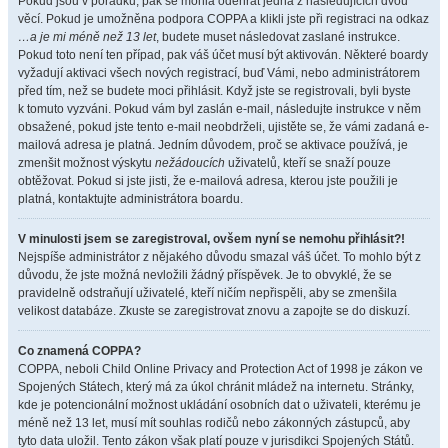
Pokud jsou v pořádku, pak se mohla odehrát jedna z následujících dvou
věcí. Pokud je umožněna podpora COPPA a klikli jste při registraci na odkaz
…a je mi méně než 13 let
, budete muset následovat zaslané instrukce.
Pokud toto není ten případ, pak váš účet musí být aktivován. Některé boardy
vyžadují aktivaci všech nových registrací, buď Vámi, nebo administrátorem
před tím, než se budete moci přihlásit. Když jste se registrovali, byli byste
k tomuto vyzváni. Pokud vám byl zaslán e-mail, následujte instrukce v něm
obsažené, pokud jste tento e-mail neobdrželi, ujistěte se, že vámi zadaná e-
mailová adresa je platná. Jedním důvodem, proč se aktivace používá, je
zmenšit možnost výskytu
nežádoucích
uživatelů, kteří se snaží pouze
obtěžovat. Pokud si jste jisti, že e-mailová adresa, kterou jste použili je
platná, kontaktujte administrátora boardu.
V minulosti jsem se zaregistroval, ovšem nyní se nemohu přihlásit?!
Nejspíše administrátor z nějakého důvodu smazal váš účet. To mohlo být z
důvodu, že jste možná nevložili žádný příspěvek. Je to obvyklé, že se
pravidelně odstraňují uživatelé, kteří ničím nepřispěli, aby se zmenšila
velikost databáze. Zkuste se zaregistrovat znovu a zapojte se do diskuzí.
Co znamená COPPA?
COPPA, neboli Child Online Privacy and Protection Act of 1998 je zákon ve
Spojených Státech, který má za úkol chránit mládež na internetu. Stránky,
kde je potencionální možnost ukládání osobních dat o uživateli, kterému je
méně než 13 let, musí mít souhlas rodičů nebo zákonných zástupců, aby
tyto data uložil. Tento zákon však platí pouze v jurisdikci Spojených Států.