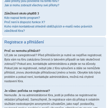
Jaké přílohy jsou povolené na tomto fóru?
Jak si mohu zobrazit všechny své přílohy?
Záležitosti okolo phpBB 3
Kdo napsal tento program?
Proč není k dispozici funkce X?
Koho mám kontaktovat ohledně obtěžujících e-mailů nebo právních
záležitostí fóra?
Registrace a přihlášení
Proč se nemohu přihlásit?
Už jste se zaregistrovali? Před přihlášením je nutné se nejdříve registrovat.
Byla vám na fóru zakázána činnost (v takovém případě se tato skutečnost
zobrazí)? Pokud ano, kontaktujte administrátora a ptejte se na důvody.
Pokud jste se registrovali, nebyli jste z fóra vyloučeni a stále se nemůžete
přihlásit, znovu zkontrolujte přihlašovací jméno a heslo. Obvykle toto bývá
problém a pokud není, kontaktujte administrátora, možná má chybné
nastavení fóra.
Je vůbec potřeba se registrovat?
Nemusíte. Je na administrátorovi fóra, jestli je potřeba se registrovat ke
vkládání příspěvků. Samozřejmě, že registrace vám dá přístup k ostatním
službám nedostupným anonymním uživatelům, jako např. postavičky,