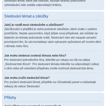
vyhledání témat, které jste odeslali, využijte stránku pokročilého
vyhledávání, kde zadáte odpovídající kritéria.
Sledování témat a záložky
Jaký je rozdíl mezi sledováním a záložkami?
Záložkování v phpBB3 je velmi podobné záložkám, které znáte z vašeho
prohlížeče. Nejste upozorněni, když přijde nový příspěvek, ale můžete se
kdykoliv do tématu jednoduše vrátit. Sledování vám ale naopak usnadní
procházení tím, že vás kontaktuje vámi vybraným způsobem při novém dění
v tématu nebo fóru.
Jak mohu sledovat zvolená témata nebo fóra?
Pro sledování jednotlivého fóra, klikněte po vstupu na něj na odkaz
„Sledovat toto fórum“. Pro sledování tématu klikněte na odpovídající odkaz
v něm nebo při odesílání příspěvku zvolte možnost sledovat toto téma.
Jak mohu zrušit sledování témat?
Pro zrušení sledování témat, přejděte na Uživatelský panel a následujte
odkazy do sekce Sledování.
Přílohy