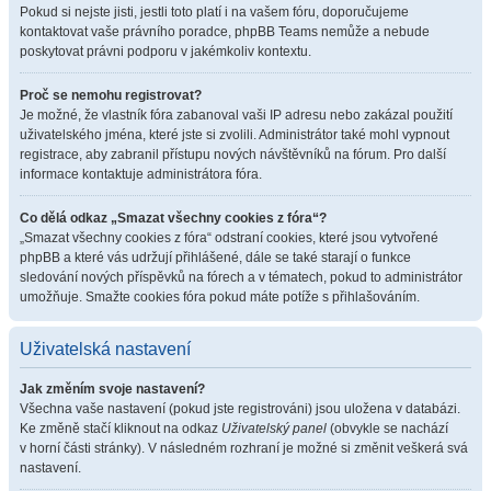
Pokud si nejste jisti, jestli toto platí i na vašem fóru, doporučujeme
kontaktovat vaše právního poradce, phpBB Teams nemůže a nebude
poskytovat právni podporu v jakémkoliv kontextu.
Proč se nemohu registrovat?
Je možné, že vlastník fóra zabanoval vaši IP adresu nebo zakázal použití
uživatelského jména, které jste si zvolili. Administrátor také mohl vypnout
registrace, aby zabranil přístupu nových návštěvníků na fórum. Pro další
informace kontaktuje administrátora fóra.
Co dělá odkaz „Smazat všechny cookies z fóra“?
„Smazat všechny cookies z fóra“ odstraní cookies, které jsou vytvořené
phpBB a které vás udržují přihlášené, dále se také starají o funkce
sledování nových příspěvků na fórech a v tématech, pokud to administrátor
umožňuje. Smažte cookies fóra pokud máte potíže s přihlašováním.
Uživatelská nastavení
Jak změním svoje nastavení?
Všechna vaše nastavení (pokud jste registrováni) jsou uložena v databázi.
Ke změně stačí kliknout na odkaz
Uživatelský panel
(obvykle se nachází
v horní části stránky). V následném rozhraní je možné si změnit veškerá svá
nastavení.