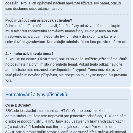
odeslání. Pro jejich opětovné načtení navštivte uživatelský panel, odkud
jsou dostupné odpovídající nástroje.
Proč musí být můj příspěvek schválen?
Administrátor fóra může nastavit, že příspěvky od uživatelů nebo skupin
musí být před zobrazením schváleny moderátory. Buďto je tedy na fóru
nastaveno schvalování, nebo jste byli umístěny do skupiny, u které je
schvalování vyžadováno. Kontaktujte administrátora fóra pro více informací.
Jak mohu oživit svoje téma?
Kliknutím na odkaz „Oživit téma“, pokud ho vidíte, můžete „oživit“ téma, čímž
ho posunete na první místo v přehledu témat. Pokud tento odkaz nevidíte,
administrátor tuto možnost pravděpodobně vypnul. Téma můžete „oživit“
také přidáním nového příspěvku, ale dbejte na to, abyste neporušili pravidla
fóra.
Formátování a typy příspěvků
Co je BBCode?
BBCode je zvláštní implementace HTML. O jeho použití rozhoduje
administrátor (můžete toto nepovolit pro jednotlivé příspěvky). BBCode sám
o sobě je podobný stylu HTML, tagy jsou uzavřeny v hranatých závorkách [
a ] a nabízí větší kontrolu nad tím, co a jak se zobrazí. Pro více informací
o BBCode si prohlédněte stránku, která je dostupná přes stránku přispívání.