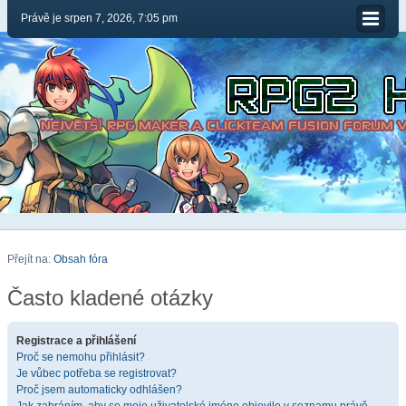
Právě je srpen 7, 2026, 7:05 pm
Přejít na:
Obsah fóra
Často kladené otázky
Registrace a přihlášení
Proč se nemohu přihlásit?
Je vůbec potřeba se registrovat?
Proč jsem automaticky odhlášen?