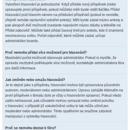
Vytvoření hlasování je jednoduché. Když přidáte nový příspěvek (nebo
upravujete první příspěvek, pokud můžete) měli byste vidět tlačítko
Přidat
hlasování
pod hlavním oknem na přidávání příspěvků (pokud to nevidíte,
zřejmě nemáte oprávnění vytvářet ankety). Měli byste zadat název ankety a
pak alespoň dvě možnosti (nastavte napsáním název otázky a klikněte na
Přidat odpověď
. Můžete také přidat časový limit pro anketu, kde 0 znamená
neomezenou volbu. Počet odpovědí, které můžete zadat, určuje
administrátor boardu.
Proč nemohu přidat více možností pro hlasování?
Maximální počet možností stanovuje administrátor. Pokud si myslíte, že
opravdu nezbytně potřebujete více možností, kontaktujte administrátora fóra
pro další informace.
Jak změním nebo smažu hlasování?
Je to stejné jako s příspěvky, hlasování mohou být upravována původním
autorem, moderátorem nebo administrátorem. Úpravu zahájíte kliknutím na
první příspěvek v tématu (toto je vždy s hlasováním spojeno). Pokud nikdo
zatím nehlasoval, pak uživatelé mohou vymazat nebo změnit položku
v hlasování, v případě již uskutečněné volby to tak může učinit jen
moderátor nebo administrátor. Tímto opatřením se snažíme zabránit
manipulaci s výsledky hlasování.
Proč se nemohu dostat k fóru?