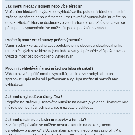
Jak mohu hledat v jednom nebo více fórech?
Vloženém hledaného výrazu do vyhledávacího pole umístěného na titulní
stránce, na fórech nebo v tématech. Pro Pokročilé vyhledávání klikněte na
odkaz „Hledat“, který je dostupný ze všech stránek fóra. Způsob, jakým se
přistupuje k vyhledávání se může lišit podle použitého vzhledu.
Proč můj dotaz vrací nulový počet výsledků?
Vámi hledaný výraz byl pravděpodobně příliš obecný a obsahoval příliš
mnoho častých slov, které nejsou indexovány. Upřesněte váš požadavek a
využijte možností pokročilého vyhledávání.
Proč mi vyhledávání vrací prázdnou bílou stránku!?
Váš dotaz vrátil příliš mnoho výsledků, které server nebyl schopen
zpracovat. Upřesněte váš požadavek a využijte možností pokročilého
vyhledávání.
Jak mohu vyhledávat členy fóra?
Přejděte na stránku „Členové“ a klikněte na odkaz „Vyhledat uživatele“, kde
můžete pomocí různých parametrů uživatele vyhledat.
Jak mohu najít své vlastní příspěvky a témata?
K vašim příspěvkům se můžete dostat kliknutím na odkaz „Hledat
uživatelovy příspěvky“ v Uživatelském panelu, nebo přes váš profil. Pro