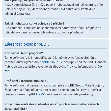
Jaké přílohy jsou povolené na tomto fóru?
Každý administrátor fóra může povolit nebo zakázat jednotlivé druhy příloh.
Pokud si nejste jisti, které soubory mohou být nahrávány, kontaktuje
administrátora fóra.
Jak si mohu zobrazit všechny své přílohy?
Pro zobrazení kompletního seznamu vámi nahraných příloh, přejděte na
Uživatelský panel a následujte odkazy do části s přílohami.
Záležitosti okolo phpBB 3
Kdo napsal tento program?
Tento software (v její nemodifikované formě) je vytvořen, zveřejněn a
chráněn autorskými právy
phpBB Group
. Je dostupný pod the GNU General
Public Licence a může být volně distribuován. Pro více informací klikněte
zde
.
Proč není k dispozici funkce X?
Tento software byl napsán a licencován přes phpBB Group. Máte-li dojem,
že je potřeba přidat nějakou funkci, nebo chcete nahlásit chybu, navštivte,
prosím, stránku phpBB
Area51
, na které k tomu najdete prostředky.
Koho mám kontaktovat ohledně obtěžujících e-mailů nebo právních
záležitostí fóra?