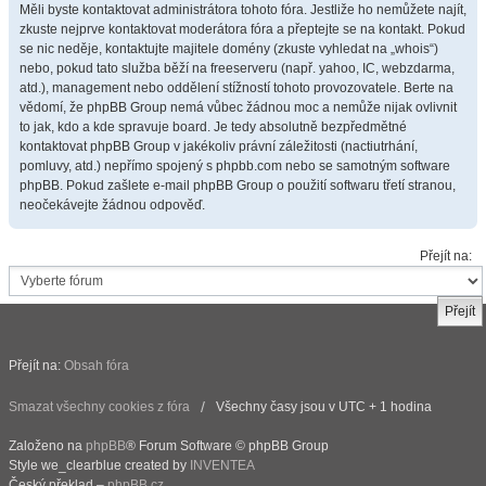
Měli byste kontaktovat administrátora tohoto fóra. Jestliže ho nemůžete najít,
zkuste nejprve kontaktovat moderátora fóra a přeptejte se na kontakt. Pokud
se nic neděje, kontaktujte majitele domény (zkuste vyhledat na „whois“)
nebo, pokud tato služba běží na freeserveru (např. yahoo, IC, webzdarma,
atd.), management nebo oddělení stížností tohoto provozovatele. Berte na
vědomí, že phpBB Group nemá vůbec žádnou moc a nemůže nijak ovlivnit
to jak, kdo a kde spravuje board. Je tedy absolutně bezpředmětné
kontaktovat phpBB Group v jakékoliv právní záležitosti (nactiutrhání,
pomluvy, atd.) nepřímo spojený s phpbb.com nebo se samotným software
phpBB. Pokud zašlete e-mail phpBB Group o použití softwaru třetí stranou,
neočekávejte žádnou odpověď.
Přejít na:
Přejít na:
Obsah fóra
Smazat všechny cookies z fóra
Všechny časy jsou v UTC + 1 hodina
Založeno na
phpBB
® Forum Software © phpBB Group
Style we_clearblue created by
INVENTEA
Český překlad –
phpBB.cz