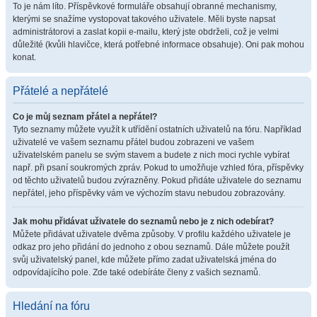
To je nám líto. Příspěvkové formuláře obsahují obranné mechanismy,
kterými se snažíme vystopovat takového uživatele. Měli byste napsat
administrátorovi a zaslat kopii e-mailu, který jste obdrželi, což je velmi
důležité (kvůli hlavičce, která potřebné informace obsahuje). Oni pak mohou
konat.
Přátelé a nepřátelé
Co je můj seznam přátel a nepřátel?
Tyto seznamy můžete využít k utřídění ostatních uživatelů na fóru. Například
uživatelé ve vašem seznamu přátel budou zobrazeni ve vašem
uživatelském panelu se svým stavem a budete z nich moci rychle vybírat
např. při psaní soukromých zpráv. Pokud to umožňuje vzhled fóra, příspěvky
od těchto uživatelů budou zvýrazněny. Pokud přidáte uživatele do seznamu
nepřátel, jeho příspěvky vám ve výchozím stavu nebudou zobrazovány.
Jak mohu přidávat uživatele do seznamů nebo je z nich odebírat?
Můžete přidávat uživatele dvěma způsoby. V profilu každého uživatele je
odkaz pro jeho přidání do jednoho z obou seznamů. Dále můžete použít
svůj uživatelský panel, kde můžete přímo zadat uživatelská jména do
odpovídajícího pole. Zde také odebíráte členy z vašich seznamů.
Hledání na fóru