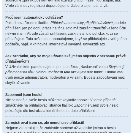
soukromé zprávy, posílání e-mailů uživatelům, přihlášení do skupin, atd.
Vřele vám tedy registraci doporučujeme. Zabere to jen pár chvil.
Proč jsem automaticky odhlášen?
Pokud nezaškrtnete tlačítko
Přihlásit automaticky při příští návštěvě
, budete
přihlášeni jen po dobu práce na fóru. Toto má zabránit zneužití vašeho účtu
někým jiným. Abyste zůstali přihlášeni, zaškrtněte toto políčko, když se
přihlašujete. Toto ovšem nedoporučujeme, když se přihlašujete z veřejného
počítače, např. v knihovně, internetové kavárně, univerzitě atd.
Jak zabráním, aby se moje uživatelské jméno objevilo v seznamu právě
přihlášených?
V Uživatelském panelu najdete pod položkou „Nastavení“ volbu
Skrýt moji
přítomnost na fóru
. Volbou možnosti
Ano
aktivujete tuto funkci. Online vás
uvidí pouze administrátoři, moderátoři a vy sami. Budete započítáváni mezi
skryté uživatele.
Zapomněl jsem heslo!
Nic se neděje, vaše heslo můžeme kdykoliv obnovit. V tomto případě
zmáčkněte na přihlašovací stránce tlačítko
Zapomněl jsem svoje heslo
,
pokračujte dle instrukcí a téměř ihned budete přihlášeni.
Zaregistroval jsem se, ale nemohu se přihlásit!
Nejprve zkontrolujte, že zadáváte správné uživatelské jméno a heslo.