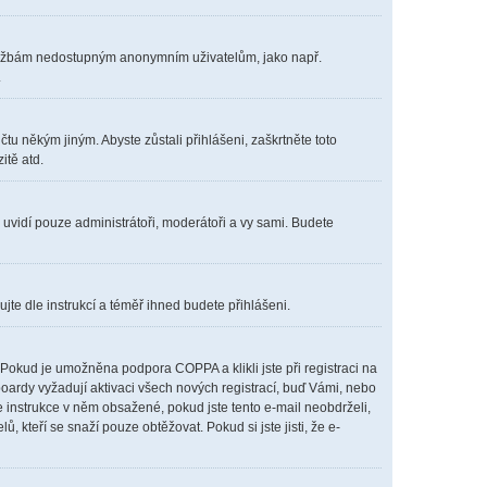
m službám nedostupným anonymním uživatelům, jako např.
.
čtu někým jiným. Abyste zůstali přihlášeni, zaškrtněte toto
itě atd.
s uvidí pouze administrátoři, moderátoři a vy sami. Budete
ujte dle instrukcí a téměř ihned budete přihlášeni.
Pokud je umožněna podpora COPPA a klikli jste při registraci na
boardy vyžadují aktivaci všech nových registrací, buď Vámi, nebo
te instrukce v něm obsažené, pokud jste tento e-mail neobdrželi,
lů, kteří se snaží pouze obtěžovat. Pokud si jste jisti, že e-