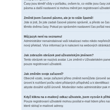
Časy jsou téměř vždy v pořádku, ovšem to, co vidíte jsou časy z
pásma a další nastavení si mohou měnit jen registrovaní uživat
Změnil jsem časové pásmo, ale je to stále špatně!
Jste si jisti, že jste zadali časové pásmo správně, a přesto se 
těmito dvěma časy. Pokud po správném nastavení čas pořád neo
Můj jazyk není na seznamu!
Administrátor nenainstaloval vaši lokalizaci nebo nikdo nepřelož
nový překlad. Více informací je k nalezení na webových stránkác
Jak zobrazím obrázek pod uživatelským jménem?
Tento obrázek se nazývá avatar. Lze změnit v Uživatelském panel
pouze registrovaní uživatelé.
Jak změním svoje zařazení?
Obecně vzato, svoje zařazení přímo změnit nemůžete (úrovně se 
úrovní k rozlišení počtu vámi přidaných příspěvků a k identifikac
abyste dosáhli vyšší úrovně. Moderátor nebo administrátor pak m
Když kliknu na e-mailový odkaz uživatele, jsem vyzván k přihl
Pouze registrovaní uživatelé mohou posílat e-mail lidem přes na
které sbírají e-mailové adresy.