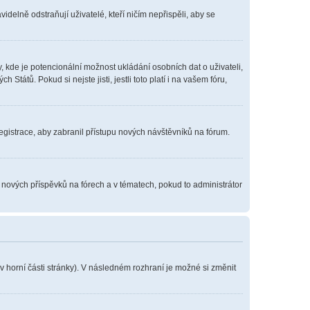
delně odstraňují uživatelé, kteří ničím nepřispěli, aby se
, kde je potencionální možnost ukládání osobních dat o uživateli,
tátů. Pokud si nejste jisti, jestli toto platí i na vašem fóru,
registrace, aby zabranil přístupu nových návštěvníků na fórum.
í nových příspěvků na fórech a v tématech, pokud to administrátor
v horní části stránky). V následném rozhraní je možné si změnit