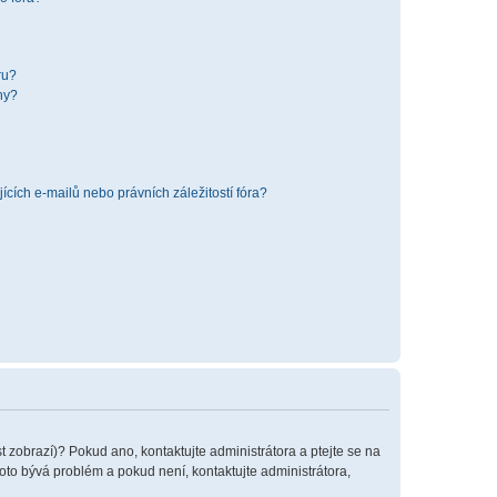
ru?
hy?
cích e-mailů nebo právních záležitostí fóra?
t zobrazí)? Pokud ano, kontaktujte administrátora a ptejte se na
 toto bývá problém a pokud není, kontaktujte administrátora,