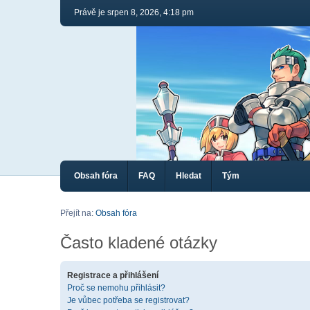
Právě je srpen 8, 2026, 4:18 pm
Obsah fóra
FAQ
Hledat
Tým
Přejít na:
Obsah fóra
Často kladené otázky
Registrace a přihlášení
Proč se nemohu přihlásit?
Je vůbec potřeba se registrovat?