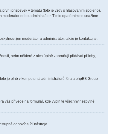
první příspěvek v tématu (toto je vždy s hlasováním spojeno).
en moderátor nebo administrátor. Tímto opatřením se snažíme
oskytnout jen moderátor a administrátor, takže je kontaktujte.
ostí, nebo některé z nich úplně zabraňují přidávat přílohy,
 toto je plně v kompetenci administrátorů fóra a phpBB Group
erá vás přivede na formulář, kde vyplníte všechny nezbytné
ostupné odpovídající nástroje.