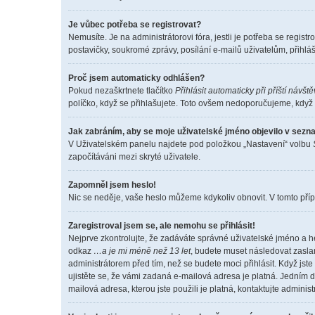
Je vůbec potřeba se registrovat?
Nemusíte. Je na administrátorovi fóra, jestli je potřeba se reg
postavičky, soukromé zprávy, posílání e-mailů uživatelům, přihláš
Proč jsem automaticky odhlášen?
Pokud nezaškrtnete tlačítko
Přihlásit automaticky při příští návšt
políčko, když se přihlašujete. Toto ovšem nedoporučujeme, když s
Jak zabráním, aby se moje uživatelské jméno objevilo v sez
V Uživatelském panelu najdete pod položkou „Nastavení“ volbu
započítáváni mezi skryté uživatele.
Zapomněl jsem heslo!
Nic se neděje, vaše heslo můžeme kdykoliv obnovit. V tomto příp
Zaregistroval jsem se, ale nemohu se přihlásit!
Nejprve zkontrolujte, že zadáváte správné uživatelské jméno a h
odkaz
…a je mi méně než 13 let
, budete muset následovat zaslan
administrátorem před tím, než se budete moci přihlásit. Když jste
ujistěte se, že vámi zadaná e-mailová adresa je platná. Jedním
mailová adresa, kterou jste použili je platná, kontaktujte adminis