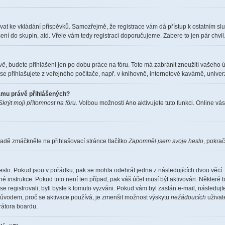
istrovat ke vkládání příspěvků. Samozřejmě, že registrace vám dá přístup k ostatní
ení do skupin, atd. Vřele vám tedy registraci doporučujeme. Zabere to jen pár chvil
ěvě
, budete přihlášeni jen po dobu práce na fóru. Toto má zabránit zneužití vašeho ú
e přihlašujete z veřejného počítače, např. v knihovně, internetové kavárně, univerz
namu právě přihlášených?
Skrýt moji přítomnost na fóru
. Volbou možnosti
Ano
aktivujete tuto funkci. Online vá
adě zmáčkněte na přihlašovací stránce tlačítko
Zapomněl jsem svoje heslo
, pokrač
eslo. Pokud jsou v pořádku, pak se mohla odehrát jedna z následujících dvou věcí. 
é instrukce. Pokud toto není ten případ, pak váš účet musí být aktivován. Některé 
 se registrovali, byli byste k tomuto vyzváni. Pokud vám byl zaslán e-mail, následuj
 důvodem, proč se aktivace používá, je zmenšit možnost výskytu
nežádoucích
uživate
trátora boardu.