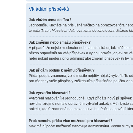
Vkládání příspěvků
Jak vložím téma do fóra?
Jednoduše. Klikněte na příslušné tlačítko na obrazovce fóra neb
tématu (Např.
Můžete přidat nová téma do tohoto fóra, Můžete hla
Jak změním nebo smažu příspěvek?
V případě, že nejste moderátor nebo administrátor, tak můžete u
někdo odpověděl na váš příspěvek a vy ho upravíte, objeví se vá
nebo pokud moderátor či administrátor změnili příspěvek (ti by 
Jak přidám podpis k mému příspěvku?
Přidat podpis znamená, že si musíte nejdřív nějaký vytvořit. To u
pro všechny vaše příspěvky zaškrtnutím příslušného políčka v na
Jak vytvořím hlasování?
Vytvoření hlasování je jednoduché. Když přidáte nový příspěvek 
nevidíte, zřejmě nemáte oprávnění vytvářet ankety). Měli byste
anketu, kde 0 znamená neomezenou volbu. Počet odpovědí, které
Proč nemohu přidat více možností pro hlasování?
Maximální počet možností stanovuje administrátor. Pokud si myslí