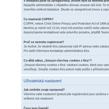
V minulosti jsem se zaregistroval, ovšem nyní se nemohu přih
Nejspíše administrátor z nějakého důvodu smazal váš účet. To mohl
zmenšila velikost databáze. Zkuste se zaregistrovat znovu a zapo
Co znamená COPPA?
COPPA, neboli Child Online Privacy and Protection Act of 1998 je
kterému je méně než 13 let, musí mít souhlas rodičů nebo zákonných
doporučujeme kontaktovat vaše právního poradce, phpBB Teams 
Proč se nemohu registrovat?
Je možné, že vlastník fóra zabanoval vaši IP adresu nebo zakázal 
Pro další informace kontaktuje administrátora fóra.
Co dělá odkaz „Smazat všechny cookies z fóra“?
„Smazat všechny cookies z fóra“ odstraní cookies, které jsou vyt
umožňuje. Smažte cookies fóra pokud máte potíže s přihlašován
Uživatelská nastavení
Jak změním svoje nastavení?
Všechna vaše nastavení (pokud jste registrováni) jsou uložena v
veškerá svá nastavení.
Časy jsou špatně!