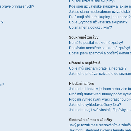
Co jsou uživatelské skupiny?
u právě přihlášených?
Kde jsou uživatelské skupiny a jak se 
Jak se stanu moderátorem uživatelské
Proč mají některé skupiny jinou barvu?
t?!
Co je „Výchozí uživatelská skupina“?
Co znamená odkaz „Tým“?
Soukromé zprávy
Nemůžu posílat soukromé zprávy!
Dostávám nechtěné soukromé zprávy!
Dostal jsem spamový a obtížný e-mail 
Přátelé a nepřátelé
Co je můj seznam přátel a nepřátel?
Jak mohu přidávat uživatele do seznam
Hledání na fóru
ní!
Jak mohu hledat v jednom nebo více f
Proč můj dotaz vrací nulový počet výsl
Proč mi vyhledávání vrací prázdnou bíl
Jak mohu vyhledávat členy fóra?
Jak mohu najít své vlastní příspěvky a
Sledování témat a záložky
Jaký je rozdíl mezi sledováním a zálo
Jak mohu sledovat zvolená témata neb