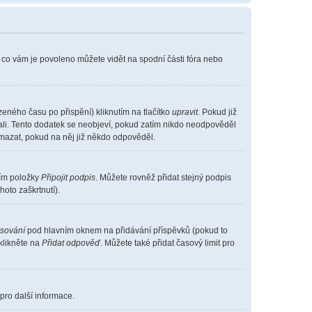
, co vám je povoleno můžete vidět na spodní části fóra nebo
eného času po přispění) kliknutím na tlačítko
upravit
. Pokud již
vali. Tento dodatek se neobjeví, pokud zatím nikdo neodpověděl
smazat, pokud na něj již někdo odpověděl.
ním položky
Připojit podpis
. Můžete rovněž přidat stejný podpis
oto zaškrtnutí).
asování
pod hlavním oknem na přidávání příspěvků (pokud to
klikněte na
Přidat odpověď
. Můžete také přidat časový limit pro
pro další informace.