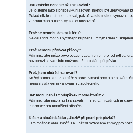
Jak změním nebo smažu hlasování?
Je to stejné jako s příspěvky, hlasování mohou být upravována p
Pokud nikdo zatím nehlasoval, pak uživatelé mohou vymazat nebo
zabránit manipulaci s výsledky hlasování.
Proč se nemohu dostat k fóru?
Některá fóra mohou být znepřístupněna určitým lidem či skupinám. 
Proč nemohu přidávat přílohy?
Administrátor může povolovat přidávání příloh pro jednotlivá fór
nezobrazí se vám tato možnost při odesílání příspěvků.
Proč jsem obdržel varování?
Každý administrátor si může stanovit vlastní pravidla na svém f
nemá s vydáváním varování nic společného.
Jak mohu nahlásit příspěvek moderátorům?
Administrátor může na fóru povolit nahlašování vadných příspěvk
informace pro nahlášení příspěvku.
K čemu slouží tlačítko „Uložit“ při psaní příspěvků?
Tato možnost vám umožňuje uložit si rozepsané zprávy pro pozděj