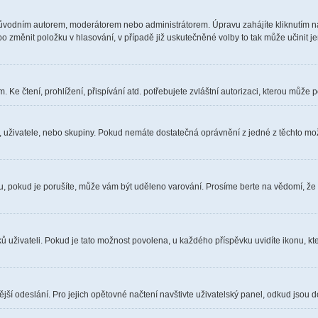
ůvodním autorem, moderátorem nebo administrátorem. Úpravu zahájíte kliknutím na 
 změnit položku v hlasování, v případě již uskutečněné volby to tak může učinit j
Ke čtení, prohlížení, přispívání atd. potřebujete zvláštní autorizaci, kterou může p
a, uživatele, nebo skupiny. Pokud nemáte dostatečná oprávnění z jedné z těchto možn
óru, pokud je porušíte, může vám být uděleno varování. Prosíme berte na vědomí, že
ů uživateli. Pokud je tato možnost povolena, u každého příspěvku uvidíte ikonu, kt
ší odeslání. Pro jejich opětovné načtení navštivte uživatelský panel, odkud jsou d