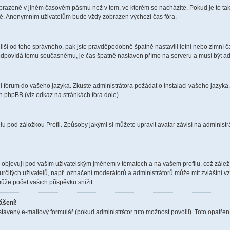
obrazené v jiném časovém pásmu než v tom, ve kterém se nacházíte. Pokud je to tak
elé. Anonymním uživatelům bude vždy zobrazen výchozí čas fóra.
čas liší od toho správného, pak jste pravděpodobně špatně nastavili letní nebo zimn
dpovídá tomu současnému, je čas špatně nastaven přímo na serveru a musí být ad
il fórum do vašeho jazyka. Zkuste administrátora požádat o instalaci vašeho jazyka
h phpBB (viz odkaz na stránkách fóra dole).
u pod záložkou Profil. Způsoby jakými si můžete upravit avatar závisí na administr
objevují pod vaším uživatelským jménem v tématech a na vašem profilu, což zálež
i určitých uživatelů, např. označení moderátorů a administrátorů může mít zvláštní 
ůže počet vašich příspěvků snížit.
ášení!
stavený e-mailový formulář (pokud administrátor tuto možnost povolil). Toto opatř