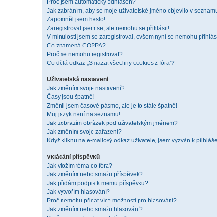
Proč jsem automaticky odhlášen?
Jak zabráním, aby se moje uživatelské jméno objevilo v seznam
Zapomněl jsem heslo!
Zaregistroval jsem se, ale nemohu se přihlásit!
V minulosti jsem se zaregistroval, ovšem nyní se nemohu přihlási
Co znamená COPPA?
Proč se nemohu registrovat?
Co dělá odkaz „Smazat všechny cookies z fóra“?
Uživatelská nastavení
Jak změním svoje nastavení?
Časy jsou špatně!
Změnil jsem časové pásmo, ale je to stále špatně!
Můj jazyk není na seznamu!
Jak zobrazím obrázek pod uživatelským jménem?
Jak změním svoje zařazení?
Když kliknu na e-mailový odkaz uživatele, jsem vyzván k přihláše
Vkládání příspěvků
Jak vložím téma do fóra?
Jak změním nebo smažu příspěvek?
Jak přidám podpis k mému příspěvku?
Jak vytvořím hlasování?
Proč nemohu přidat více možností pro hlasování?
Jak změním nebo smažu hlasování?