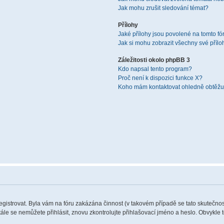
Jak mohu zrušit sledování témat?
Přílohy
Jaké přílohy jsou povolené na tomto fó
Jak si mohu zobrazit všechny své přílo
Záležitosti okolo phpBB 3
Kdo napsal tento program?
Proč není k dispozici funkce X?
Koho mám kontaktovat ohledně obtěžují
registrovat. Byla vám na fóru zakázána činnost (v takovém případě se tato skutečnos
 stále se nemůžete přihlásit, znovu zkontrolujte přihlašovací jméno a heslo. Obvykle