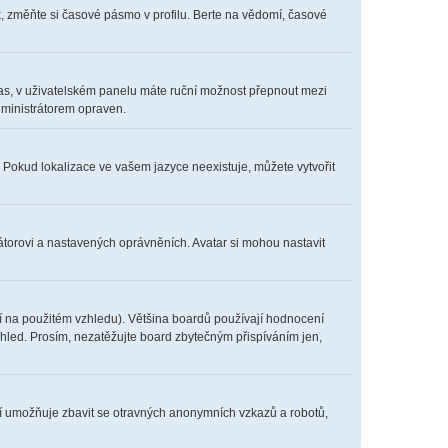
, změňte si časové pásmo v profilu. Berte na vědomí, časové
í čas, v uživatelském panelu máte ruční možnost přepnout mezi
ministrátorem opraven.
. Pokud lokalizace ve vašem jazyce neexistuje, můžete vytvořit
átorovi a nastavených oprávněních. Avatar si mohou nastavit
í na použitém vzhledu). Většina boardů používají hodnocení
vzhled. Prosím, nezatěžujte board zbytečným přispíváním jen,
ení umožňuje zbavit se otravných anonymních vzkazů a robotů,