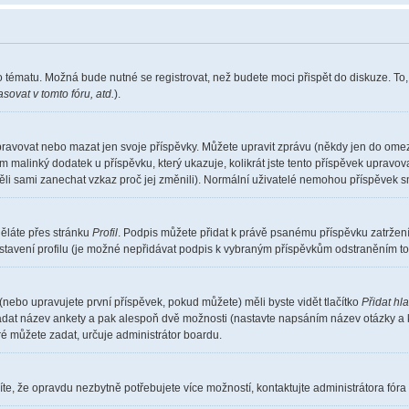
o tématu. Možná bude nutné se registrovat, než budete moci přispět do diskuze. To
sovat v tomto fóru, atd.
).
pravovat nebo mazat jen svoje příspěvky. Můžete upravit zprávu (někdy jen do omez
m malinký dodatek u příspěvku, který ukazuje, kolikrát jste tento příspěvek upravo
měli sami zanechat vzkaz proč jej změnili). Normální uživatelé nemohou příspěvek 
děláte přes stránku
Profil
. Podpis můžete přidat k právě psanému příspěvku zatrže
stavení profilu (je možné nepřidávat podpis k vybraným příspěvkům odstraněním toh
(nebo upravujete první příspěvek, pokud můžete) měli byste vidět tlačítko
Přidat hl
 zadat název ankety a pak alespoň dvě možnosti (nastavte napsáním název otázky a 
 můžete zadat, určuje administrátor boardu.
te, že opravdu nezbytně potřebujete více možností, kontaktujte administrátora fóra 