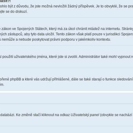
lásit?!
o být z důvodu, že jste možná nevložili žádný příspěvek. Je to obvyklé, že se pravi
jte se do diskuzí.
 zákon ve Spojených Státech, který má za úkol chránit mládež na internetu. Stránky
 zástupců, aby tyto data uložil. Tento zákon však platí pouze v jurisdikci Spojených S
nemůže a nebude poskytovat právni podporu v jakémkoliv kontextu.
použití uživatelského jména, které jste si zvolili. Administrátor také mohl vypnout 
vořené phpBB a které vás udržují přihlášené, dále se také starají o funkce sledován
ím.
 databázi. Ke změně stačí kliknout na odkaz
Uživatelský panel
(obvykle se nachází 