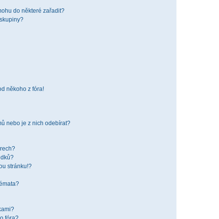
mohu do některé zařadit?
 skupiny?
od někoho z fóra!
ů nebo je z nich odebírat?
órech?
edků?
ou stránku!?
 témata?
žkami?
o fóra?