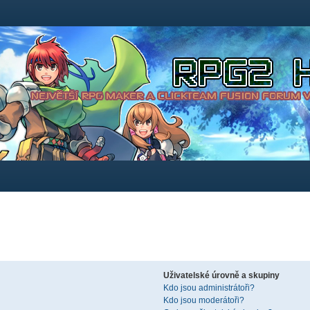
Uživatelské úrovně a skupiny
Kdo jsou administrátoři?
Kdo jsou moderátoři?