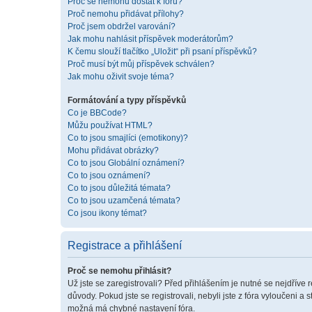
Proč se nemohu dostat k fóru?
Proč nemohu přidávat přílohy?
Proč jsem obdržel varování?
Jak mohu nahlásit příspěvek moderátorům?
K čemu slouží tlačítko „Uložit“ při psaní příspěvků?
Proč musí být můj příspěvek schválen?
Jak mohu oživit svoje téma?
Formátování a typy příspěvků
Co je BBCode?
Můžu používat HTML?
Co to jsou smajlíci (emotikony)?
Mohu přidávat obrázky?
Co to jsou Globální oznámení?
Co to jsou oznámení?
Co to jsou důležitá témata?
Co to jsou uzamčená témata?
Co jsou ikony témat?
Registrace a přihlášení
Proč se nemohu přihlásit?
Už jste se zaregistrovali? Před přihlášením je nutné se nejdříve 
důvody. Pokud jste se registrovali, nebyli jste z fóra vyloučeni a
možná má chybné nastavení fóra.