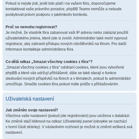
Pokud si nejste jisti, jestli toto platí i na vašem fóru, doporučujeme
kontaktovat vaše právního poradce, phpBB Teams nemůže a nebude
poskytovat právni podporu v jakémkoliv kontextu.
Proč se nemohu registrovat?
Je možné, že vlastník fóra zabanoval vaši IP adresu nebo zakázal použití
uživatelského jména, které jste si zvolili. Administrátor také mohl vypnout
registrace, aby zabranil přístupu nových návštěvníků na fórum. Pro další
informace kontaktuje administrátora fóra.
Co dělá odkaz „Smazat všechny cookies z fóra“?
„Smazat všechny cookies z fóra“ odstraní cookies, které jsou vytvořené
phpBB a které vás udržují přihlášené, dále se také starají o funkce
sledování nových příspěvků na fórech a v tématech, pokud to administrátor
umožňuje. Smažte cookies fóra pokud máte potíže s přihlašováním.
Uživatelská nastavení
Jak změním svoje nastavení?
Všechna vaše nastavení (pokud jste registrováni) jsou uložena v databázi.
Ke změně stačí kliknout na odkaz
Uživatelský panel
(obvykle se nachází
v horní části stránky). V následném rozhraní je možné si změnit veškerá svá
nastavení.