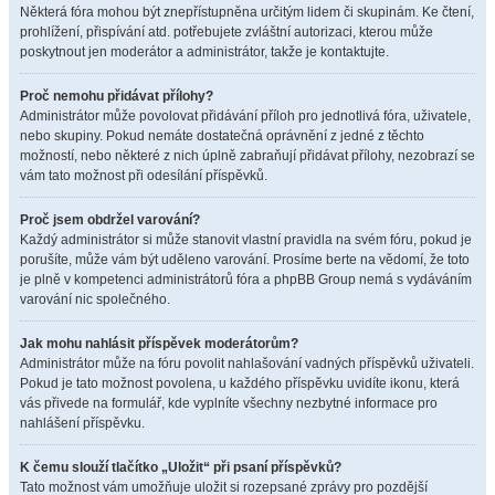
Některá fóra mohou být znepřístupněna určitým lidem či skupinám. Ke čtení,
prohlížení, přispívání atd. potřebujete zvláštní autorizaci, kterou může
poskytnout jen moderátor a administrátor, takže je kontaktujte.
Proč nemohu přidávat přílohy?
Administrátor může povolovat přidávání příloh pro jednotlivá fóra, uživatele,
nebo skupiny. Pokud nemáte dostatečná oprávnění z jedné z těchto
možností, nebo některé z nich úplně zabraňují přidávat přílohy, nezobrazí se
vám tato možnost při odesílání příspěvků.
Proč jsem obdržel varování?
Každý administrátor si může stanovit vlastní pravidla na svém fóru, pokud je
porušíte, může vám být uděleno varování. Prosíme berte na vědomí, že toto
je plně v kompetenci administrátorů fóra a phpBB Group nemá s vydáváním
varování nic společného.
Jak mohu nahlásit příspěvek moderátorům?
Administrátor může na fóru povolit nahlašování vadných příspěvků uživateli.
Pokud je tato možnost povolena, u každého příspěvku uvidíte ikonu, která
vás přivede na formulář, kde vyplníte všechny nezbytné informace pro
nahlášení příspěvku.
K čemu slouží tlačítko „Uložit“ při psaní příspěvků?
Tato možnost vám umožňuje uložit si rozepsané zprávy pro pozdější