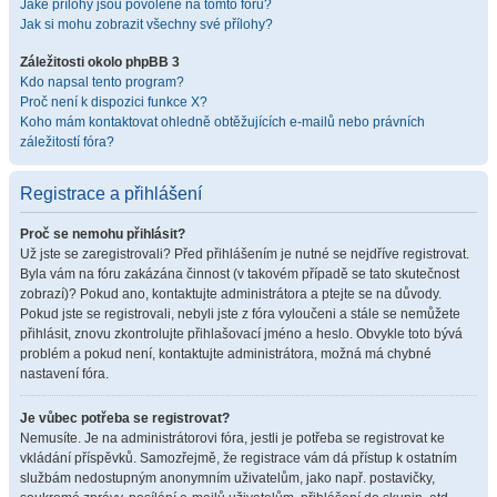
Jaké přílohy jsou povolené na tomto fóru?
Jak si mohu zobrazit všechny své přílohy?
Záležitosti okolo phpBB 3
Kdo napsal tento program?
Proč není k dispozici funkce X?
Koho mám kontaktovat ohledně obtěžujících e-mailů nebo právních
záležitostí fóra?
Registrace a přihlášení
Proč se nemohu přihlásit?
Už jste se zaregistrovali? Před přihlášením je nutné se nejdříve registrovat.
Byla vám na fóru zakázána činnost (v takovém případě se tato skutečnost
zobrazí)? Pokud ano, kontaktujte administrátora a ptejte se na důvody.
Pokud jste se registrovali, nebyli jste z fóra vyloučeni a stále se nemůžete
přihlásit, znovu zkontrolujte přihlašovací jméno a heslo. Obvykle toto bývá
problém a pokud není, kontaktujte administrátora, možná má chybné
nastavení fóra.
Je vůbec potřeba se registrovat?
Nemusíte. Je na administrátorovi fóra, jestli je potřeba se registrovat ke
vkládání příspěvků. Samozřejmě, že registrace vám dá přístup k ostatním
službám nedostupným anonymním uživatelům, jako např. postavičky,