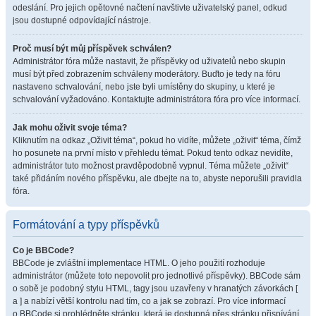
odeslání. Pro jejich opětovné načtení navštivte uživatelský panel, odkud
jsou dostupné odpovídající nástroje.
Proč musí být můj příspěvek schválen?
Administrátor fóra může nastavit, že příspěvky od uživatelů nebo skupin
musí být před zobrazením schváleny moderátory. Buďto je tedy na fóru
nastaveno schvalování, nebo jste byli umístěny do skupiny, u které je
schvalování vyžadováno. Kontaktujte administrátora fóra pro více informací.
Jak mohu oživit svoje téma?
Kliknutím na odkaz „Oživit téma“, pokud ho vidíte, můžete „oživit“ téma, čímž
ho posunete na první místo v přehledu témat. Pokud tento odkaz nevidíte,
administrátor tuto možnost pravděpodobně vypnul. Téma můžete „oživit“
také přidáním nového příspěvku, ale dbejte na to, abyste neporušili pravidla
fóra.
Formátování a typy příspěvků
Co je BBCode?
BBCode je zvláštní implementace HTML. O jeho použití rozhoduje
administrátor (můžete toto nepovolit pro jednotlivé příspěvky). BBCode sám
o sobě je podobný stylu HTML, tagy jsou uzavřeny v hranatých závorkách [
a ] a nabízí větší kontrolu nad tím, co a jak se zobrazí. Pro více informací
o BBCode si prohlédněte stránku, která je dostupná přes stránku přispívání.