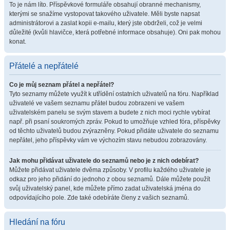
To je nám líto. Příspěvkové formuláře obsahují obranné mechanismy,
kterými se snažíme vystopovat takového uživatele. Měli byste napsat
administrátorovi a zaslat kopii e-mailu, který jste obdrželi, což je velmi
důležité (kvůli hlavičce, která potřebné informace obsahuje). Oni pak mohou
konat.
Přátelé a nepřátelé
Co je můj seznam přátel a nepřátel?
Tyto seznamy můžete využít k utřídění ostatních uživatelů na fóru. Například
uživatelé ve vašem seznamu přátel budou zobrazeni ve vašem
uživatelském panelu se svým stavem a budete z nich moci rychle vybírat
např. při psaní soukromých zpráv. Pokud to umožňuje vzhled fóra, příspěvky
od těchto uživatelů budou zvýrazněny. Pokud přidáte uživatele do seznamu
nepřátel, jeho příspěvky vám ve výchozím stavu nebudou zobrazovány.
Jak mohu přidávat uživatele do seznamů nebo je z nich odebírat?
Můžete přidávat uživatele dvěma způsoby. V profilu každého uživatele je
odkaz pro jeho přidání do jednoho z obou seznamů. Dále můžete použít
svůj uživatelský panel, kde můžete přímo zadat uživatelská jména do
odpovídajícího pole. Zde také odebíráte členy z vašich seznamů.
Hledání na fóru