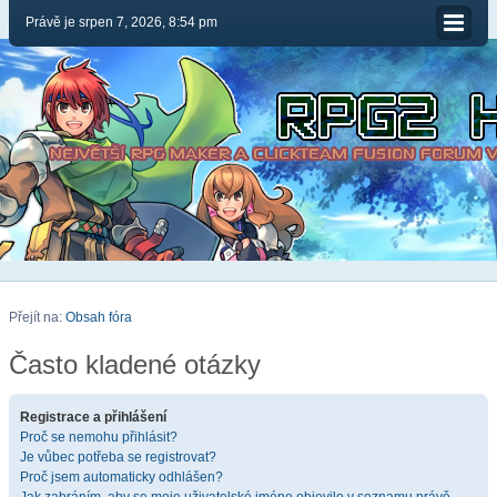
Právě je srpen 7, 2026, 8:54 pm
Přejít na:
Obsah fóra
Často kladené otázky
Registrace a přihlášení
Proč se nemohu přihlásit?
Je vůbec potřeba se registrovat?
Proč jsem automaticky odhlášen?