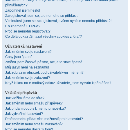
Jak zabráním, aby se moje uživatelské jméno objevilo v seznamu právě
přihlášených?
Zapomněl jsem heslo!
Zaregistroval jsem se, ale nemohu se přihlásit!
V minulosti jsem se zaregistroval, ovšem nyní se nemohu přihlásit?!
Co znamená COPPA?
Proč se nemohu registrovat?
Co dělá odkaz „Smazat všechny cookies z fóra“?
Uživatelská nastavení
Jak změním svoje nastavení?
Časy jsou špatně!
Změnil jsem časové pásmo, ale je to stále špatně!
Můj jazyk není na seznamu!
Jak zobrazím obrázek pod uživatelským jménem?
Jak změním svoje zařazení?
Když kliknu na e-mailový odkaz uživatele, jsem vyzván k přihlášení!
Vkládání příspěvků
Jak vložím téma do fóra?
Jak změním nebo smažu příspěvek?
Jak přidám podpis k mému příspěvku?
Jak vytvořím hlasování?
Proč nemohu přidat více možností pro hlasování?
Jak změním nebo smažu hlasování?
Proč se nemohu dostat k fóru?