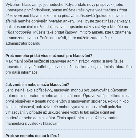
Vytvoření hlasování je jednoduché. Když přidáte nový příspěvek (nebo
upravujete první příspěvek, pokud můžete) měli byste vidět tlačítko
Přidat
hlasování
pod hlavním oknem na přidávání příspěvků (pokud to nevidíte,
zřejmě nemáte oprávnění vytvářet ankety). Měli byste zadat název ankety a
pak alespoň dvě možnosti (nastavte napsáním název otázky a klikněte na
Přidat odpověď
. Můžete také přidat časový limit pro anketu, kde 0 znamená
neomezenou volbu. Počet odpovědí, které můžete zadat, určuje
administrátor boardu.
Proč nemohu přidat více možností pro hlasování?
Maximální počet možností stanovuje administrátor. Pokud si myslíte, že
opravdu nezbytně potřebujete více možností, kontaktujte administrátora fóra
pro další informace.
Jak změním nebo smažu hlasování?
Je to stejné jako s příspěvky, hlasování mohou být upravována původním
autorem, moderátorem nebo administrátorem. Úpravu zahájíte kliknutím na
první příspěvek v tématu (toto je vždy s hlasováním spojeno). Pokud nikdo
zatím nehlasoval, pak uživatelé mohou vymazat nebo změnit položku
v hlasování, v případě již uskutečněné volby to tak může učinit jen
moderátor nebo administrátor. Tímto opatřením se snažíme zabránit
manipulaci s výsledky hlasování.
Proč se nemohu dostat k fóru?