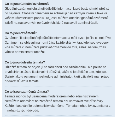
Co to jsou Globální oznámení?
Globální oznámení obsahují důležité informace, které byste si měli přečíst
co nejdříve. Globální oznámení se zobrazují nad každým fórem a také ve
vašem uživatelském panelu. To, jestli můžete odesílat globální oznámení,
záleží na nastavených oprávněních, které nastavují administrátoři.
Co to jsou oznámení?
Oznámení často přinášejí důležité informace a měli byste je číst co nejdříve.
Oznámení se objevují na horní části každé stránky fóra, kde jsou uvedeny.
Zda můžete či nemůžete přidávat oznámení do fóra, záleží na tom, zdali
vám to administrátor umožnil.
Co to jsou důležitá témata?
Důležitá témata se objevují na fóru hned pod oznámeními, ale pouze na
první stránce. Jsou často velmi důležitá, takže si je přečtěte tam, kde jsou.
Stejně jako u oznámení rozhoduje administrátor, kteří uživatelé mají právo
přidávat důležitá témata.
Co to jsou uzamčená témata?
Témata mohou být uzamčena moderátorem nebo administrátorem.
Nemůžete odpovídat na zamčená témata ani upravovat své příspěvky.
Každé hlasování je automaticky ukončeno. Témata mohou být uzamčena z
mnoha různých důvodů.