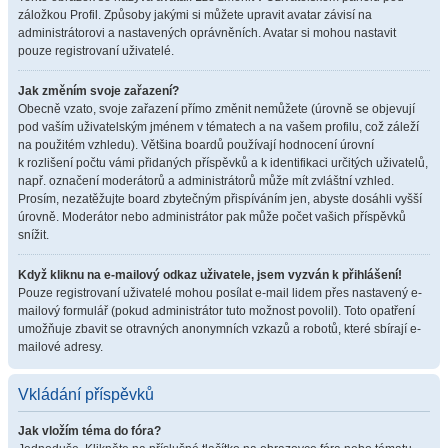
záložkou Profil. Způsoby jakými si můžete upravit avatar závisí na
administrátorovi a nastavených oprávněních. Avatar si mohou nastavit
pouze registrovaní uživatelé.
Jak změním svoje zařazení?
Obecně vzato, svoje zařazení přímo změnit nemůžete (úrovně se objevují
pod vaším uživatelským jménem v tématech a na vašem profilu, což záleží
na použitém vzhledu). Většina boardů používají hodnocení úrovní
k rozlišení počtu vámi přidaných příspěvků a k identifikaci určitých uživatelů,
např. označení moderátorů a administrátorů může mít zvláštní vzhled.
Prosím, nezatěžujte board zbytečným přispíváním jen, abyste dosáhli vyšší
úrovně. Moderátor nebo administrátor pak může počet vašich příspěvků
snížit.
Když kliknu na e-mailový odkaz uživatele, jsem vyzván k přihlášení!
Pouze registrovaní uživatelé mohou posílat e-mail lidem přes nastavený e-
mailový formulář (pokud administrátor tuto možnost povolil). Toto opatření
umožňuje zbavit se otravných anonymních vzkazů a robotů, které sbírají e-
mailové adresy.
Vkládání příspěvků
Jak vložím téma do fóra?