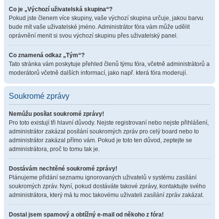
Co je „Výchozí uživatelská skupina“?
Pokud jste členem více skupiny, vaše výchozí skupina určuje, jakou barvu
bude mít vaše uživatelské jméno. Administrátor fóra vám může udělit
oprávnění menit si svou výchozí skupinu přes uživatelský panel.
Co znamená odkaz „Tým“?
Tato stránka vám poskytuje přehled členů týmu fóra, včetně administrátorů a
moderátorů včetně dalších informací, jako např. která fóra moderují.
Soukromé zprávy
Nemůžu posílat soukromé zprávy!
Pro toto existují tři hlavní důvody. Nejste registrovaní nebo nejste přihlášení,
administrátor zakázal posílání soukromých zpráv pro celý board nebo to
administrátor zakázal přímo vám. Pokud je toto ten důvod, zeptejte se
administrátora, proč to tomu tak je.
Dostávám nechtěné soukromé zprávy!
Plánujeme přidání seznamu ignorovaných uživatelů v systému zasílání
soukromých zpráv. Nyní, pokud dostáváte takové zprávy, kontaktujte svého
administrátora, který má tu moc takovému uživateli zasílání zpráv zakázat.
Dostal jsem spamový a obtížný e-mail od někoho z fóra!