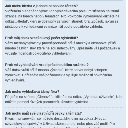
Jak mohu hledat v jednom nebo více fórech?
Vloženém hledaného výrazu do vyhledávacího pole umístěného na titulní
stránce, na fórech nebo v tématech. Pro Pokročilé vyhledávání klikněte na
odkaz „Hledat“, který je dostupný ze všech stránek fóra. Způsob, jakým se
přistupuje k vyhledávání se může lišit podle použitého vzhledu.
Proč můj dotaz vrací nulový počet výsledků?
Vámi hledaný výraz byl pravděpodobně příliš obecný a obsahoval příliš
mnoho častých slov, které nejsou indexovány. Upřesněte váš požadavek a
využijte možností pokročilého vyhledávání.
Proč mi vyhledávání vrací prázdnou bílou stránku!?
Váš dotaz vrátil příliš mnoho výsledků, které server nebyl schopen
zpracovat. Upřesněte váš požadavek a využijte možností pokročilého
vyhledávání.
Jak mohu vyhledávat členy fóra?
Přejděte na stránku „Členové“ a klikněte na odkaz „Vyhledat uživatele“, kde
můžete pomocí různých parametrů uživatele vyhledat.
Jak mohu najít své vlastní příspěvky a témata?
K vašim příspěvkům se můžete dostat kliknutím na odkaz „Hledat
uživatelovy příspěvky“ v Uživatelském panelu, nebo přes váš profil. Pro