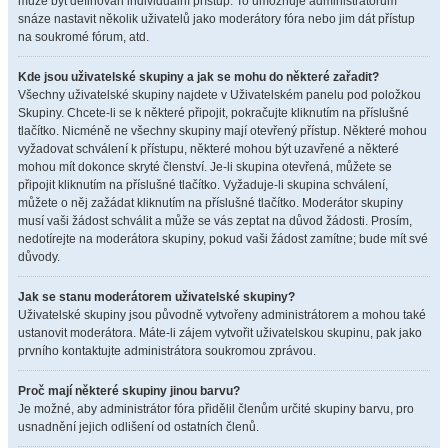
může být definován individuální přístup. To umožňuje administrátorům
snáze nastavit několik uživatelů jako moderátory fóra nebo jim dát přístup
na soukromé fórum, atd.
Kde jsou uživatelské skupiny a jak se mohu do některé zařadit?
Všechny uživatelské skupiny najdete v Uživatelském panelu pod položkou
Skupiny. Chcete-li se k některé připojit, pokračujte kliknutím na příslušné
tlačítko. Nicméně ne všechny skupiny mají otevřený přístup. Některé mohou
vyžadovat schválení k přístupu, některé mohou být uzavřené a některé
mohou mít dokonce skryté členství. Je-li skupina otevřená, můžete se
připojit kliknutím na příslušné tlačítko. Vyžaduje-li skupina schválení,
můžete o něj zažádat kliknutím na příslušné tlačítko. Moderátor skupiny
musí vaši žádost schválit a může se vás zeptat na důvod žádosti. Prosím,
nedotírejte na moderátora skupiny, pokud vaši žádost zamítne; bude mít své
důvody.
Jak se stanu moderátorem uživatelské skupiny?
Uživatelské skupiny jsou původně vytvořeny administrátorem a mohou také
ustanovit moderátora. Máte-li zájem vytvořit uživatelskou skupinu, pak jako
prvního kontaktujte administrátora soukromou zprávou.
Proč mají některé skupiny jinou barvu?
Je možné, aby administrátor fóra přidělil členům určité skupiny barvu, pro
usnadnění jejich odlišení od ostatních členů.