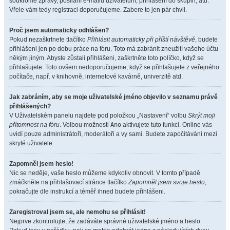
soukromé zprávy, posílání e-mailů uživatelům, přihlášení do skupin, atd.
Vřele vám tedy registraci doporučujeme. Zabere to jen pár chvil.
Proč jsem automaticky odhlášen?
Pokud nezaškrtnete tlačítko
Přihlásit automaticky při příští návštěvě
, budete
přihlášeni jen po dobu práce na fóru. Toto má zabránit zneužití vašeho účtu
někým jiným. Abyste zůstali přihlášeni, zaškrtněte toto políčko, když se
přihlašujete. Toto ovšem nedoporučujeme, když se přihlašujete z veřejného
počítače, např. v knihovně, internetové kavárně, univerzitě atd.
Jak zabráním, aby se moje uživatelské jméno objevilo v seznamu právě
přihlášených?
V Uživatelském panelu najdete pod položkou „Nastavení“ volbu
Skrýt moji
přítomnost na fóru
. Volbou možnosti
Ano
aktivujete tuto funkci. Online vás
uvidí pouze administrátoři, moderátoři a vy sami. Budete započítáváni mezi
skryté uživatele.
Zapomněl jsem heslo!
Nic se neděje, vaše heslo můžeme kdykoliv obnovit. V tomto případě
zmáčkněte na přihlašovací stránce tlačítko
Zapomněl jsem svoje heslo
,
pokračujte dle instrukcí a téměř ihned budete přihlášeni.
Zaregistroval jsem se, ale nemohu se přihlásit!
Nejprve zkontrolujte, že zadáváte správné uživatelské jméno a heslo.