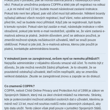
Pokud jsou v pořádku, pak se mohla odehrát jedna z následujících dvou
věcí. Pokud je umožněna podpora COPPA a klikli jste při registraci na odkaz
…a je mi méně než 13 let
, budete muset následovat zaslané instrukce.
Pokud toto není ten případ, pak váš účet musí být aktivován. Některé boardy
vyžadují aktivaci všech nových registrací, buď Vámi, nebo administrátorem
před tím, než se budete moci přihlásit. Když jste se registrovali, byli byste
k tomuto vyzváni. Pokud vám byl zaslán e-mail, následujte instrukce v něm
obsažené, pokud jste tento e-mail neobdrželi, ujistěte se, že vámi zadaná e-
mailová adresa je platná. Jedním důvodem, proč se aktivace používá, je
zmenšit možnost výskytu
nežádoucích
uživatelů, kteří se snaží pouze
obtěžovat. Pokud si jste jisti, že e-mailová adresa, kterou jste použili je
platná, kontaktujte administrátora boardu.
V minulosti jsem se zaregistroval, ovšem nyní se nemohu přihlásit?!
Nejspíše administrátor z nějakého důvodu smazal váš účet. To mohlo být z
důvodu, že jste možná nevložili žádný příspěvek. Je to obvyklé, že se
pravidelně odstraňují uživatelé, kteří ničím nepřispěli, aby se zmenšila
velikost databáze. Zkuste se zaregistrovat znovu a zapojte se do diskuzí.
Co znamená COPPA?
COPPA, neboli Child Online Privacy and Protection Act of 1998 je zákon ve
Spojených Státech, který má za úkol chránit mládež na internetu. Stránky,
kde je potencionální možnost ukládání osobních dat o uživateli, kterému je
méně než 13 let, musí mít souhlas rodičů nebo zákonných zástupců, aby
tyto data uložil. Tento zákon však platí pouze v jurisdikci Spojených Států.