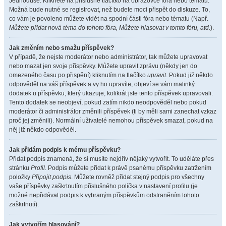
Jednoduše. Klikněte na příslušné tlačítko na obrazovce fóra nebo tématu.
Možná bude nutné se registrovat, než budete moci přispět do diskuze. To,
co vám je povoleno můžete vidět na spodní části fóra nebo tématu (Např.
Můžete přidat nová téma do tohoto fóra, Můžete hlasovat v tomto fóru, atd.
).
Jak změním nebo smažu příspěvek?
V případě, že nejste moderátor nebo administrátor, tak můžete upravovat
nebo mazat jen svoje příspěvky. Můžete upravit zprávu (někdy jen do
omezeného času po přispění) kliknutím na tlačítko
upravit
. Pokud již někdo
odpověděl na váš příspěvek a vy ho upravíte, objeví se vám malinký
dodatek u příspěvku, který ukazuje, kolikrát jste tento příspěvek upravovali.
Tento dodatek se neobjeví, pokud zatím nikdo neodpověděl nebo pokud
moderátor či administrátor změnili příspěvek (ti by měli sami zanechat vzkaz
proč jej změnili). Normální uživatelé nemohou příspěvek smazat, pokud na
něj již někdo odpověděl.
Jak přidám podpis k mému příspěvku?
Přidat podpis znamená, že si musíte nejdřív nějaký vytvořit. To uděláte přes
stránku
Profil
. Podpis můžete přidat k právě psanému příspěvku zatržením
položky
Připojit podpis
. Můžete rovněž přidat stejný podpis pro všechny
vaše příspěvky zaškrtnutím příslušného políčka v nastavení profilu (je
možné nepřidávat podpis k vybraným příspěvkům odstraněním tohoto
zaškrtnutí).
Jak vytvořím hlasování?