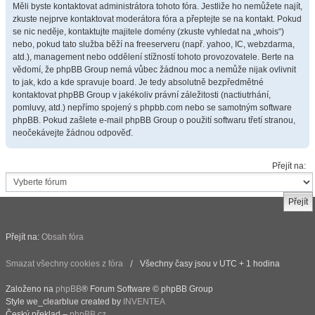
Měli byste kontaktovat administrátora tohoto fóra. Jestliže ho nemůžete najít,
zkuste nejprve kontaktovat moderátora fóra a přeptejte se na kontakt. Pokud
se nic neděje, kontaktujte majitele domény (zkuste vyhledat na „whois“)
nebo, pokud tato služba běží na freeserveru (např. yahoo, IC, webzdarma,
atd.), management nebo oddělení stížností tohoto provozovatele. Berte na
vědomí, že phpBB Group nemá vůbec žádnou moc a nemůže nijak ovlivnit
to jak, kdo a kde spravuje board. Je tedy absolutně bezpředmětné
kontaktovat phpBB Group v jakékoliv právní záležitosti (nactiutrhání,
pomluvy, atd.) nepřímo spojený s phpbb.com nebo se samotným software
phpBB. Pokud zašlete e-mail phpBB Group o použití softwaru třetí stranou,
neočekávejte žádnou odpověď.
Přejít na:
Přejít na:
Obsah fóra
Smazat všechny cookies z fóra
Všechny časy jsou v UTC + 1 hodina
Založeno na
phpBB
® Forum Software © phpBB Group
Style we_clearblue created by
INVENTEA
Český překlad –
phpBB.cz