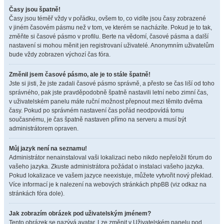
Časy jsou špatně!
Časy jsou téměř vždy v pořádku, ovšem to, co vidíte jsou časy zobrazené
v jiném časovém pásmu než v tom, ve kterém se nacházíte. Pokud je to tak,
změňte si časové pásmo v profilu. Berte na vědomí, časové pásma a další
nastavení si mohou měnit jen registrovaní uživatelé. Anonymním uživatelům
bude vždy zobrazen výchozí čas fóra.
Změnil jsem časové pásmo, ale je to stále špatně!
Jste si jisti, že jste zadali časové pásmo správně, a přesto se čas liší od toho
správného, pak jste pravděpodobně špatně nastavili letní nebo zimní čas,
v uživatelském panelu máte ruční možnost přepnout mezi těmito dvěma
časy. Pokud po správném nastavení čas pořád neodpovídá tomu
současnému, je čas špatně nastaven přímo na serveru a musí být
administrátorem opraven.
Můj jazyk není na seznamu!
Administrátor nenainstaloval vaši lokalizaci nebo nikdo nepřeložil fórum do
vašeho jazyka. Zkuste administrátora požádat o instalaci vašeho jazyka.
Pokud lokalizace ve vašem jazyce neexistuje, můžete vytvořit nový překlad.
Více informací je k nalezení na webových stránkách phpBB (viz odkaz na
stránkách fóra dole).
Jak zobrazím obrázek pod uživatelským jménem?
Tento obrázek se nazývá avatar. Lze změnit v Uživatelském panelu pod