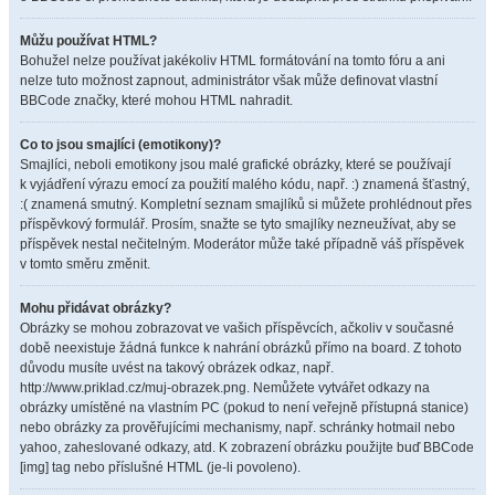
Můžu používat HTML?
Bohužel nelze používat jakékoliv HTML formátování na tomto fóru a ani
nelze tuto možnost zapnout, administrátor však může definovat vlastní
BBCode značky, které mohou HTML nahradit.
Co to jsou smajlíci (emotikony)?
Smajlíci, neboli emotikony jsou malé grafické obrázky, které se používají
k vyjádření výrazu emocí za použití malého kódu, např. :) znamená šťastný,
:( znamená smutný. Kompletní seznam smajlíků si můžete prohlédnout přes
příspěvkový formulář. Prosím, snažte se tyto smajlíky nezneužívat, aby se
příspěvek nestal nečitelným. Moderátor může také případně váš příspěvek
v tomto směru změnit.
Mohu přidávat obrázky?
Obrázky se mohou zobrazovat ve vašich příspěvcích, ačkoliv v současné
době neexistuje žádná funkce k nahrání obrázků přímo na board. Z tohoto
důvodu musíte uvést na takový obrázek odkaz, např.
http://www.priklad.cz/muj-obrazek.png. Nemůžete vytvářet odkazy na
obrázky umístěné na vlastním PC (pokud to není veřejně přístupná stanice)
nebo obrázky za prověřujícími mechanismy, např. schránky hotmail nebo
yahoo, zaheslované odkazy, atd. K zobrazení obrázku použijte buď BBCode
[img] tag nebo příslušné HTML (je-li povoleno).