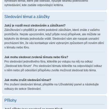
vyhledání témat, které jste odeslali, využijte stránku pokročilého
vyhledávání, kde zadáte odpovídající kritéria.
Sledování témat a záložky
Jaký je rozdíl mezi sledováním a záložkami?
Záložkování v phpBB3 je velmi podobné záložkám, které znáte z vašeho
prohlížeče. Nejste upozorněni, když přijde nový příspěvek, ale můžete se
kdykoliv do tématu jednoduše vrátit. Sledování vám ale naopak usnadní
procházení tím, že vás kontaktuje vámi vybraným způsobem při novém dění
v tématu nebo fóru.
Jak mohu sledovat zvolená témata nebo fóra?
Pro sledování jednotlivého fóra, klikněte po vstupu na něj na odkaz
„Sledovat toto fórum“. Pro sledování tématu klikněte na odpovídající odkaz
v něm nebo při odesílání příspěvku zvolte možnost sledovat toto téma.
Jak mohu zrušit sledování témat?
Pro zrušení sledování témat, přejděte na Uživatelský panel a následujte
odkazy do sekce Sledování.
Přílohy