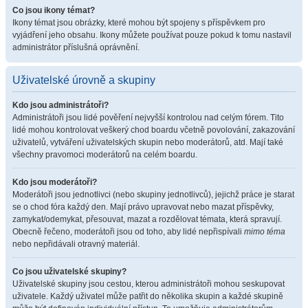
Co jsou ikony témat?
Ikony témat jsou obrázky, které mohou být spojeny s příspěvkem pro
vyjádření jeho obsahu. Ikony můžete používat pouze pokud k tomu nastavil
administrátor příslušná oprávnění.
Uživatelské úrovně a skupiny
Kdo jsou administrátoři?
Administrátoři jsou lidé pověření nejvyšší kontrolou nad celým fórem. Tito
lidé mohou kontrolovat veškerý chod boardu včetně povolování, zakazování
uživatelů, vytváření uživatelských skupin nebo moderátorů, atd. Mají také
všechny pravomoci moderátorů na celém boardu.
Kdo jsou moderátoři?
Moderátoři jsou jednotlivci (nebo skupiny jednotlivců), jejichž práce je starat
se o chod fóra každý den. Mají právo upravovat nebo mazat příspěvky,
zamykat/odemykat, přesouvat, mazat a rozdělovat témata, která spravují.
Obecně řečeno, moderátoři jsou od toho, aby lidé nepřispívali
mimo téma
nebo nepřidávali otravný materiál.
Co jsou uživatelské skupiny?
Uživatelské skupiny jsou cestou, kterou administrátoři mohou seskupovat
uživatele. Každý uživatel může patřit do několika skupin a každé skupině