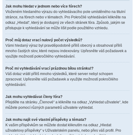
Jak mohu hledat v jednom nebo více fórech?
Vloženém hledaného výrazu do vyhledávacího pole umístěného na titulní
stránce, na fórech nebo v tématech. Pro Pokročilé vyhledávání klikněte na
odkaz „Hledat“, který je dostupný ze všech stránek fóra. Způsob, jakým se
přistupuje k vyhledávání se může lišit podle použitého vzhledu.
Proč můj dotaz vrací nulový počet výsledků?
Vámi hledaný výraz byl pravděpodobně příliš obecný a obsahoval příliš
mnoho častých slov, které nejsou indexovány. Upřesněte váš požadavek a
využijte možností pokročilého vyhledávání.
Proč mi vyhledávání vrací prázdnou bílou stránku!?
Váš dotaz vrátil příliš mnoho výsledků, které server nebyl schopen
zpracovat. Upřesněte váš požadavek a využijte možností pokročilého
vyhledávání.
Jak mohu vyhledávat členy fóra?
Přejděte na stránku „Členové“ a klikněte na odkaz „Vyhledat uživatele“, kde
můžete pomocí různých parametrů uživatele vyhledat.
Jak mohu najít své vlastní příspěvky a témata?
K vašim příspěvkům se můžete dostat kliknutím na odkaz „Hledat
uživatelovy příspěvky“ v Uživatelském panelu, nebo přes váš profil. Pro