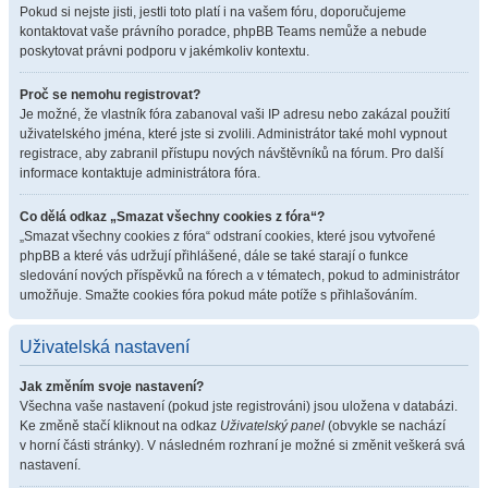
Pokud si nejste jisti, jestli toto platí i na vašem fóru, doporučujeme
kontaktovat vaše právního poradce, phpBB Teams nemůže a nebude
poskytovat právni podporu v jakémkoliv kontextu.
Proč se nemohu registrovat?
Je možné, že vlastník fóra zabanoval vaši IP adresu nebo zakázal použití
uživatelského jména, které jste si zvolili. Administrátor také mohl vypnout
registrace, aby zabranil přístupu nových návštěvníků na fórum. Pro další
informace kontaktuje administrátora fóra.
Co dělá odkaz „Smazat všechny cookies z fóra“?
„Smazat všechny cookies z fóra“ odstraní cookies, které jsou vytvořené
phpBB a které vás udržují přihlášené, dále se také starají o funkce
sledování nových příspěvků na fórech a v tématech, pokud to administrátor
umožňuje. Smažte cookies fóra pokud máte potíže s přihlašováním.
Uživatelská nastavení
Jak změním svoje nastavení?
Všechna vaše nastavení (pokud jste registrováni) jsou uložena v databázi.
Ke změně stačí kliknout na odkaz
Uživatelský panel
(obvykle se nachází
v horní části stránky). V následném rozhraní je možné si změnit veškerá svá
nastavení.