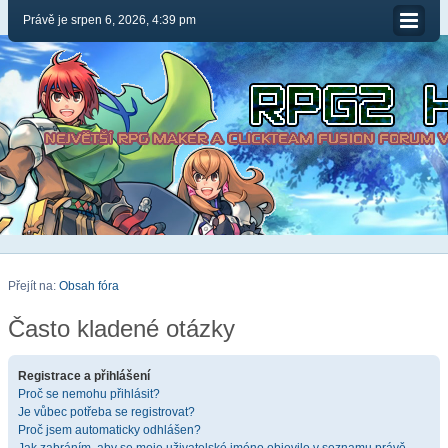
Právě je srpen 6, 2026, 4:39 pm
Přejít na:
Obsah fóra
Často kladené otázky
Registrace a přihlášení
Proč se nemohu přihlásit?
Je vůbec potřeba se registrovat?
Proč jsem automaticky odhlášen?