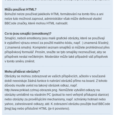
Můžu používat HTML?
Bohužel nelze používat jakékoliv HTML formátování na tomto fóru a ani
nelze tuto možnost zapnout, administrátor však může definovat vlastní
BBCode značky, které mohou HTML nahradit.
Co to jsou smajlíci (emotikony)?
Smajlíci, neboli emotikony jsou malé grafické obrázky, které se používají
k vyjádření výrazu emocí za použití malého kódu, např. :) znamená šťastný,
:( znamená smutný. Kompletní seznam smajlíků si můžete prohlédnout přes
příspěvkový formulář. Prosím, snažte se tyto smajlíky nezneužívat, aby se
příspěvek nestal nečitelným. Moderátor může také případně váš příspěvek
v tomto směru změnit.
Mohu přidávat obrázky?
Obrázky se mohou zobrazovat ve vašich příspěvcích, ačkoliv v současné
době neexistuje žádná funkce k nahrání obrázků přímo na board. Z tohoto
důvodu musíte uvést na takový obrázek odkaz, např.
http://www.priklad.cz/muj-obrazek.png. Nemůžete vytvářet odkazy na
obrázky umístěné na vlastním PC (pokud to není veřejně přístupná stanice)
nebo obrázky za prověřujícími mechanismy, např. schránky hotmail nebo
yahoo, zaheslované odkazy, atd. K zobrazení obrázku použijte buď BBCode
[img] tag nebo příslušné HTML (je-li povoleno).