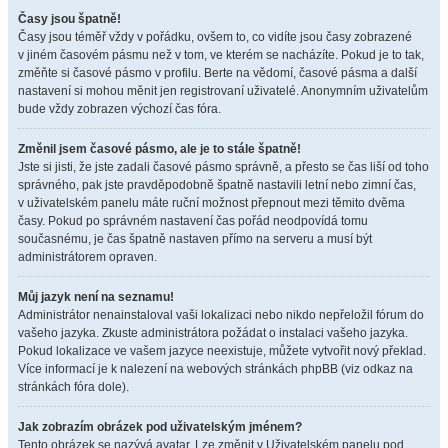
Časy jsou špatně!
Časy jsou téměř vždy v pořádku, ovšem to, co vidíte jsou časy zobrazené
v jiném časovém pásmu než v tom, ve kterém se nacházíte. Pokud je to tak,
změňte si časové pásmo v profilu. Berte na vědomí, časové pásma a další
nastavení si mohou měnit jen registrovaní uživatelé. Anonymním uživatelům
bude vždy zobrazen výchozí čas fóra.
Změnil jsem časové pásmo, ale je to stále špatně!
Jste si jisti, že jste zadali časové pásmo správně, a přesto se čas liší od toho
správného, pak jste pravděpodobně špatně nastavili letní nebo zimní čas,
v uživatelském panelu máte ruční možnost přepnout mezi těmito dvěma
časy. Pokud po správném nastavení čas pořád neodpovídá tomu
současnému, je čas špatně nastaven přímo na serveru a musí být
administrátorem opraven.
Můj jazyk není na seznamu!
Administrátor nenainstaloval vaši lokalizaci nebo nikdo nepřeložil fórum do
vašeho jazyka. Zkuste administrátora požádat o instalaci vašeho jazyka.
Pokud lokalizace ve vašem jazyce neexistuje, můžete vytvořit nový překlad.
Více informací je k nalezení na webových stránkách phpBB (viz odkaz na
stránkách fóra dole).
Jak zobrazím obrázek pod uživatelským jménem?
Tento obrázek se nazývá avatar. Lze změnit v Uživatelském panelu pod