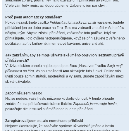
soukromé zprávy, posílání e-mailů uživatelům, přihlášení do skupin, atd.
Vřele vám tedy registraci doporučujeme. Zabere to jen pár chvil.
Proč jsem automaticky odhlášen?
Pokud nezaškrtnete tlačítko
Přihlásit automaticky při příští návštěvě
, budete
přihlášeni jen po dobu práce na fóru. Toto má zabránit zneužití vašeho účtu
někým jiným. Abyste zůstali přihlášeni, zaškrtněte toto políčko, když se
přihlašujete. Toto ovšem nedoporučujeme, když se přihlašujete z veřejného
počítače, např. v knihovně, internetové kavárně, univerzitě atd.
Jak zabráním, aby se moje uživatelské jméno objevilo v seznamu právě
přihlášených?
V Uživatelském panelu najdete pod položkou „Nastavení“ volbu
Skrýt moji
přítomnost na fóru
. Volbou možnosti
Ano
aktivujete tuto funkci. Online vás
uvidí pouze administrátoři, moderátoři a vy sami. Budete započítáváni mezi
skryté uživatele.
Zapomněl jsem heslo!
Nic se neděje, vaše heslo můžeme kdykoliv obnovit. V tomto případě
zmáčkněte na přihlašovací stránce tlačítko
Zapomněl jsem svoje heslo
,
pokračujte dle instrukcí a téměř ihned budete přihlášeni.
Zaregistroval jsem se, ale nemohu se přihlásit!
Nejprve zkontrolujte, že zadáváte správné uživatelské jméno a heslo.