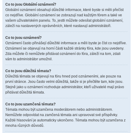
Co to jsou Globální oznámení?
Globální oznámení obsahují důležité informace, které byste si měli přečíst
co nejdříve. Globální oznámení se zobrazují nad každým fórem a také ve
vašem uživatelském panelu. To, jestli můžete odesílat globální oznámení,
záleží na nastavených oprávněních, které nastavují administrátoři.
Co to jsou oznámení?
Oznámení často přinášejí důležité informace a měli byste je číst co nejdříve.
Oznámení se objevují na horní části každé stránky fóra, kde jsou uvedeny.
Zda můžete či nemůžete přidávat oznámení do fóra, záleží na tom, zdali
vám to administrátor umožnil.
Co to jsou důležitá témata?
Důležitá témata se objevují na fóru hned pod oznámeními, ale pouze na
první stránce. Jsou často velmi důležitá, takže si je přečtěte tam, kde jsou.
Stejně jako u oznámení rozhoduje administrátor, kteří uživatelé mají právo
přidávat důležitá témata.
Co to jsou uzamčená témata?
Témata mohou být uzamčena moderátorem nebo administrátorem.
Nemůžete odpovídat na zamčená témata ani upravovat své příspěvky.
Každé hlasování je automaticky ukončeno. Témata mohou být uzamčena z
mnoha různých důvodů.