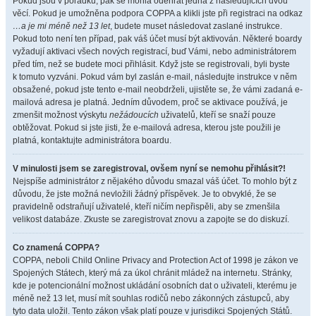
Pokud jsou v pořádku, pak se mohla odehrát jedna z následujících dvou
věcí. Pokud je umožněna podpora COPPA a klikli jste při registraci na odkaz
…a je mi méně než 13 let
, budete muset následovat zaslané instrukce.
Pokud toto není ten případ, pak váš účet musí být aktivován. Některé boardy
vyžadují aktivaci všech nových registrací, buď Vámi, nebo administrátorem
před tím, než se budete moci přihlásit. Když jste se registrovali, byli byste
k tomuto vyzváni. Pokud vám byl zaslán e-mail, následujte instrukce v něm
obsažené, pokud jste tento e-mail neobdrželi, ujistěte se, že vámi zadaná e-
mailová adresa je platná. Jedním důvodem, proč se aktivace používá, je
zmenšit možnost výskytu
nežádoucích
uživatelů, kteří se snaží pouze
obtěžovat. Pokud si jste jisti, že e-mailová adresa, kterou jste použili je
platná, kontaktujte administrátora boardu.
V minulosti jsem se zaregistroval, ovšem nyní se nemohu přihlásit?!
Nejspíše administrátor z nějakého důvodu smazal váš účet. To mohlo být z
důvodu, že jste možná nevložili žádný příspěvek. Je to obvyklé, že se
pravidelně odstraňují uživatelé, kteří ničím nepřispěli, aby se zmenšila
velikost databáze. Zkuste se zaregistrovat znovu a zapojte se do diskuzí.
Co znamená COPPA?
COPPA, neboli Child Online Privacy and Protection Act of 1998 je zákon ve
Spojených Státech, který má za úkol chránit mládež na internetu. Stránky,
kde je potencionální možnost ukládání osobních dat o uživateli, kterému je
méně než 13 let, musí mít souhlas rodičů nebo zákonných zástupců, aby
tyto data uložil. Tento zákon však platí pouze v jurisdikci Spojených Států.