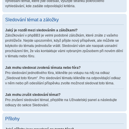
vyhledání témat, které jste odeslali, využijte stránku pokročilého
vyhledávání, kde zadáte odpovídající kritéria.
Sledování témat a záložky
Jaký je rozdíl mezi sledováním a záložkami?
Záložkování v phpBB3 je velmi podobné záložkám, které znáte z vašeho
prohlížeče. Nejste upozorněni, když přijde nový příspěvek, ale můžete se
kdykoliv do tématu jednoduše vrátit. Sledování vám ale naopak usnadní
procházení tím, že vás kontaktuje vámi vybraným způsobem při novém dění
v tématu nebo fóru.
Jak mohu sledovat zvolená témata nebo fóra?
Pro sledování jednotlivého fóra, klikněte po vstupu na něj na odkaz
„Sledovat toto fórum“. Pro sledování tématu klikněte na odpovídající odkaz
v něm nebo při odesílání příspěvku zvolte možnost sledovat toto téma.
Jak mohu zrušit sledování témat?
Pro zrušení sledování témat, přejděte na Uživatelský panel a následujte
odkazy do sekce Sledování.
Přílohy