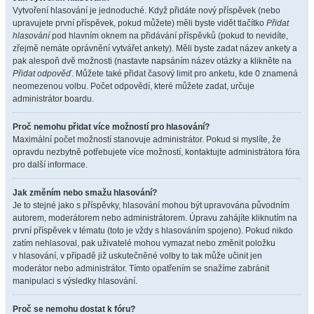
Vytvoření hlasování je jednoduché. Když přidáte nový příspěvek (nebo
upravujete první příspěvek, pokud můžete) měli byste vidět tlačítko
Přidat
hlasování
pod hlavním oknem na přidávání příspěvků (pokud to nevidíte,
zřejmě nemáte oprávnění vytvářet ankety). Měli byste zadat název ankety a
pak alespoň dvě možnosti (nastavte napsáním název otázky a klikněte na
Přidat odpověď
. Můžete také přidat časový limit pro anketu, kde 0 znamená
neomezenou volbu. Počet odpovědí, které můžete zadat, určuje
administrátor boardu.
Proč nemohu přidat více možností pro hlasování?
Maximální počet možností stanovuje administrátor. Pokud si myslíte, že
opravdu nezbytně potřebujete více možností, kontaktujte administrátora fóra
pro další informace.
Jak změním nebo smažu hlasování?
Je to stejné jako s příspěvky, hlasování mohou být upravována původním
autorem, moderátorem nebo administrátorem. Úpravu zahájíte kliknutím na
první příspěvek v tématu (toto je vždy s hlasováním spojeno). Pokud nikdo
zatím nehlasoval, pak uživatelé mohou vymazat nebo změnit položku
v hlasování, v případě již uskutečněné volby to tak může učinit jen
moderátor nebo administrátor. Tímto opatřením se snažíme zabránit
manipulaci s výsledky hlasování.
Proč se nemohu dostat k fóru?