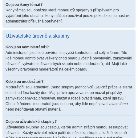
Co jsou ikony témat?
Ikony témat jsou obrázky, které mohou být spojeny s příspěvkem pro
vyjádření jeho obsahu. Ikony můžete používat pouze pokud k tomu nastavil
administrátor příslušná oprávnění.
Uživatelské úrovně a skupiny
Kdo jsou administrátoři?
Administrátoři jsou lidé pověření nejvyšší kontrolou nad celým fórem. Tito
lidé mohou kontrolovat veškerý chod boardu včetně povolování, zakazování
uživatelů, vytváření uživatelských skupin nebo moderátorů, atd. Mají také
všechny pravomoci moderátorů na celém boardu.
Kdo jsou moderátoři?
Moderátoři jsou jednotlivci (nebo skupiny jednotlivců), jejichž práce je starat
se o chod fóra každý den. Mají právo upravovat nebo mazat příspěvky,
zamykat/odemykat, přesouvat, mazat a rozdělovat témata, která spravují.
Obecně řečeno, moderátoři jsou od toho, aby lidé nepřispívali
mimo téma
nebo nepřidávali otravný materiál.
Co jsou uživatelské skupiny?
Uživatelské skupiny jsou cestou, kterou administrátoři mohou seskupovat
uživatele. Každý uživatel může patřit do několika skupin a každé skupině