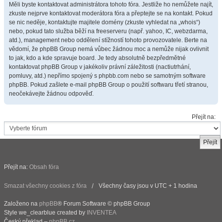
Měli byste kontaktovat administrátora tohoto fóra. Jestliže ho nemůžete najít,
zkuste nejprve kontaktovat moderátora fóra a přeptejte se na kontakt. Pokud
se nic neděje, kontaktujte majitele domény (zkuste vyhledat na „whois“)
nebo, pokud tato služba běží na freeserveru (např. yahoo, IC, webzdarma,
atd.), management nebo oddělení stížností tohoto provozovatele. Berte na
vědomí, že phpBB Group nemá vůbec žádnou moc a nemůže nijak ovlivnit
to jak, kdo a kde spravuje board. Je tedy absolutně bezpředmětné
kontaktovat phpBB Group v jakékoliv právní záležitosti (nactiutrhání,
pomluvy, atd.) nepřímo spojený s phpbb.com nebo se samotným software
phpBB. Pokud zašlete e-mail phpBB Group o použití softwaru třetí stranou,
neočekávejte žádnou odpověď.
Přejít na:
Přejít na:
Obsah fóra
Smazat všechny cookies z fóra
Všechny časy jsou v UTC + 1 hodina
Založeno na
phpBB
® Forum Software © phpBB Group
Style we_clearblue created by
INVENTEA
Český překlad –
phpBB.cz