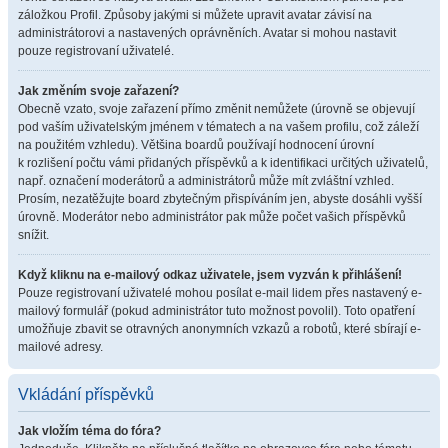
záložkou Profil. Způsoby jakými si můžete upravit avatar závisí na
administrátorovi a nastavených oprávněních. Avatar si mohou nastavit
pouze registrovaní uživatelé.
Jak změním svoje zařazení?
Obecně vzato, svoje zařazení přímo změnit nemůžete (úrovně se objevují
pod vaším uživatelským jménem v tématech a na vašem profilu, což záleží
na použitém vzhledu). Většina boardů používají hodnocení úrovní
k rozlišení počtu vámi přidaných příspěvků a k identifikaci určitých uživatelů,
např. označení moderátorů a administrátorů může mít zvláštní vzhled.
Prosím, nezatěžujte board zbytečným přispíváním jen, abyste dosáhli vyšší
úrovně. Moderátor nebo administrátor pak může počet vašich příspěvků
snížit.
Když kliknu na e-mailový odkaz uživatele, jsem vyzván k přihlášení!
Pouze registrovaní uživatelé mohou posílat e-mail lidem přes nastavený e-
mailový formulář (pokud administrátor tuto možnost povolil). Toto opatření
umožňuje zbavit se otravných anonymních vzkazů a robotů, které sbírají e-
mailové adresy.
Vkládání příspěvků
Jak vložím téma do fóra?