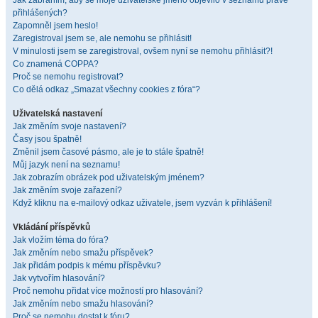
Jak zabráním, aby se moje uživatelské jméno objevilo v seznamu právě
přihlášených?
Zapomněl jsem heslo!
Zaregistroval jsem se, ale nemohu se přihlásit!
V minulosti jsem se zaregistroval, ovšem nyní se nemohu přihlásit?!
Co znamená COPPA?
Proč se nemohu registrovat?
Co dělá odkaz „Smazat všechny cookies z fóra“?
Uživatelská nastavení
Jak změním svoje nastavení?
Časy jsou špatně!
Změnil jsem časové pásmo, ale je to stále špatně!
Můj jazyk není na seznamu!
Jak zobrazím obrázek pod uživatelským jménem?
Jak změním svoje zařazení?
Když kliknu na e-mailový odkaz uživatele, jsem vyzván k přihlášení!
Vkládání příspěvků
Jak vložím téma do fóra?
Jak změním nebo smažu příspěvek?
Jak přidám podpis k mému příspěvku?
Jak vytvořím hlasování?
Proč nemohu přidat více možností pro hlasování?
Jak změním nebo smažu hlasování?
Proč se nemohu dostat k fóru?