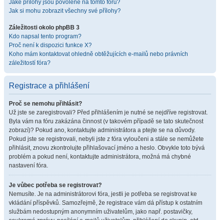
Jaké přílohy jsou povolené na tomto fóru?
Jak si mohu zobrazit všechny své přílohy?
Záležitosti okolo phpBB 3
Kdo napsal tento program?
Proč není k dispozici funkce X?
Koho mám kontaktovat ohledně obtěžujících e-mailů nebo právních
záležitostí fóra?
Registrace a přihlášení
Proč se nemohu přihlásit?
Už jste se zaregistrovali? Před přihlášením je nutné se nejdříve registrovat.
Byla vám na fóru zakázána činnost (v takovém případě se tato skutečnost
zobrazí)? Pokud ano, kontaktujte administrátora a ptejte se na důvody.
Pokud jste se registrovali, nebyli jste z fóra vyloučeni a stále se nemůžete
přihlásit, znovu zkontrolujte přihlašovací jméno a heslo. Obvykle toto bývá
problém a pokud není, kontaktujte administrátora, možná má chybné
nastavení fóra.
Je vůbec potřeba se registrovat?
Nemusíte. Je na administrátorovi fóra, jestli je potřeba se registrovat ke
vkládání příspěvků. Samozřejmě, že registrace vám dá přístup k ostatním
službám nedostupným anonymním uživatelům, jako např. postavičky,