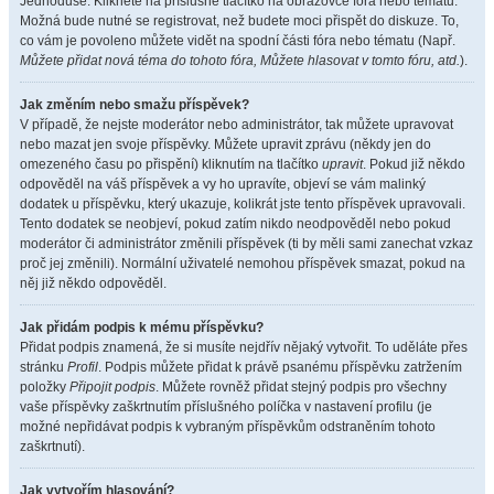
Jednoduše. Klikněte na příslušné tlačítko na obrazovce fóra nebo tématu.
Možná bude nutné se registrovat, než budete moci přispět do diskuze. To,
co vám je povoleno můžete vidět na spodní části fóra nebo tématu (Např.
Můžete přidat nová téma do tohoto fóra, Můžete hlasovat v tomto fóru, atd.
).
Jak změním nebo smažu příspěvek?
V případě, že nejste moderátor nebo administrátor, tak můžete upravovat
nebo mazat jen svoje příspěvky. Můžete upravit zprávu (někdy jen do
omezeného času po přispění) kliknutím na tlačítko
upravit
. Pokud již někdo
odpověděl na váš příspěvek a vy ho upravíte, objeví se vám malinký
dodatek u příspěvku, který ukazuje, kolikrát jste tento příspěvek upravovali.
Tento dodatek se neobjeví, pokud zatím nikdo neodpověděl nebo pokud
moderátor či administrátor změnili příspěvek (ti by měli sami zanechat vzkaz
proč jej změnili). Normální uživatelé nemohou příspěvek smazat, pokud na
něj již někdo odpověděl.
Jak přidám podpis k mému příspěvku?
Přidat podpis znamená, že si musíte nejdřív nějaký vytvořit. To uděláte přes
stránku
Profil
. Podpis můžete přidat k právě psanému příspěvku zatržením
položky
Připojit podpis
. Můžete rovněž přidat stejný podpis pro všechny
vaše příspěvky zaškrtnutím příslušného políčka v nastavení profilu (je
možné nepřidávat podpis k vybraným příspěvkům odstraněním tohoto
zaškrtnutí).
Jak vytvořím hlasování?