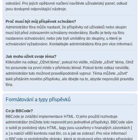
odeslání. Pro jejich opětovné načtení navštivte uživatelský panel, odkud
jsou dostupné odpovídající nástroje.
Proč musí být můj příspěvek schválen?
Administrátor fóra může nastavit, že příspěvky od uživatelů nebo skupin
musí být před zobrazením schváleny moderátory. Buďto je tedy na fóru
nastaveno schvalování, nebo jste byli umístěny do skupiny, u které je
schvalování vyžadováno. Kontaktujte administrátora fóra pro více informací.
Jak mohu oživit svoje téma?
Kliknutím na odkaz „Oživit téma“, pokud ho vidíte, můžete „oživit“ téma, čímž
ho posunete na první místo v přehledu témat. Pokud tento odkaz nevidíte,
administrátor tuto možnost pravděpodobně vypnul. Téma můžete „oživit“
také přidáním nového příspěvku, ale dbejte na to, abyste neporušili pravidla
fóra.
Formátování a typy příspěvků
Co je BBCode?
BBCode je zvláštní implementace HTML. O jeho použití rozhoduje
administrátor (můžete toto nepovolit pro jednotlivé příspěvky). BBCode sám
o sobě je podobný stylu HTML, tagy jsou uzavřeny v hranatých závorkách [
a ] a nabízí větší kontrolu nad tím, co a jak se zobrazí. Pro více informací
o BBCode si prohlédněte stránku, která je dostupná přes stránku přispívání.