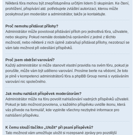
Některá fóra mohou být znepřístupněna určitým lidem či skupinám. Ke čtení,
prohlížení, přispívání atd. potřebujete zvláštní autorizaci, kterou může
poskytnout jen moderátor a administrátor, takže je kontaktujte.
Proč nemohu přidávat přílohy?
Administrátor může povolovat přidávání příloh pro jednotlivá fóra, uživatele,
nebo skupiny. Pokud nemáte dostatečná oprávnění z jedné z těchto
možností, nebo některé z nich úplně zabraňují přidávat přílohy, nezobrazí se
vám tato možnost při odesílání příspěvků.
Proč jsem obdržel varování?
Každý administrátor si může stanovit vlastní pravidla na svém fóru, pokud je
porušíte, může vám být uděleno varování. Prosíme berte na vědomí, že toto
je plně v kompetenci administrátorů fóra a phpBB Group nemá s vydáváním
varování nic společného.
Jak mohu nahlásit příspěvek moderátorům?
Administrátor může na fóru povolit nahlašování vadných příspěvků uživateli.
Pokud je tato možnost povolena, u každého příspěvku uvidíte ikonu, která
vás přivede na formulář, kde vyplníte všechny nezbytné informace pro
nahlášení příspěvku.
K čemu slouží tlačítko „Uložit“ při psaní příspěvků?
Tato možnost vám umožňuje uložit si rozepsané zprávy pro pozdější