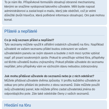
To je nám líto. Příspěvkové formuláře obsahují obranné mechanismy,
kterými se snažíme vystopovat takového uživatele. Měli byste napsat
administrátorovi a zaslat kopii e-mailu, který jste obdrželi, což je velmi
důležité (kvůli hlavičce, která potřebné informace obsahuje). Oni pak mohou
konat.
Přátelé a nepřátelé
Co je můj seznam přátel a nepřátel?
Tyto seznamy můžete využít k utřídění ostatních uživatelů na fóru. Například
uživatelé ve vašem seznamu přátel budou zobrazeni ve vašem
uživatelském panelu se svým stavem a budete z nich moci rychle vybírat
např. při psaní soukromých zpráv. Pokud to umožňuje vzhled fóra, příspěvky
od těchto uživatelů budou zvýrazněny. Pokud přidáte uživatele do seznamu
nepřátel, jeho příspěvky vám ve výchozím stavu nebudou zobrazovány.
Jak mohu přidávat uživatele do seznamů nebo je z nich odebírat?
Můžete přidávat uživatele dvěma způsoby. V profilu každého uživatele je
odkaz pro jeho přidání do jednoho z obou seznamů. Dále můžete použít
svůj uživatelský panel, kde můžete přímo zadat uživatelská jména do
odpovídajícího pole. Zde také odebíráte členy z vašich seznamů.
Hledání na fóru