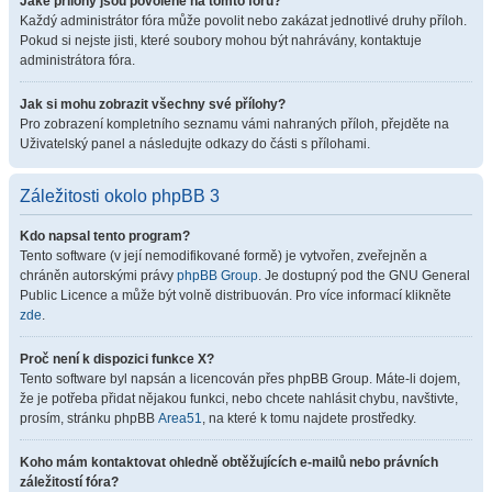
Jaké přílohy jsou povolené na tomto fóru?
Každý administrátor fóra může povolit nebo zakázat jednotlivé druhy příloh.
Pokud si nejste jisti, které soubory mohou být nahrávány, kontaktuje
administrátora fóra.
Jak si mohu zobrazit všechny své přílohy?
Pro zobrazení kompletního seznamu vámi nahraných příloh, přejděte na
Uživatelský panel a následujte odkazy do části s přílohami.
Záležitosti okolo phpBB 3
Kdo napsal tento program?
Tento software (v její nemodifikované formě) je vytvořen, zveřejněn a
chráněn autorskými právy
phpBB Group
. Je dostupný pod the GNU General
Public Licence a může být volně distribuován. Pro více informací klikněte
zde
.
Proč není k dispozici funkce X?
Tento software byl napsán a licencován přes phpBB Group. Máte-li dojem,
že je potřeba přidat nějakou funkci, nebo chcete nahlásit chybu, navštivte,
prosím, stránku phpBB
Area51
, na které k tomu najdete prostředky.
Koho mám kontaktovat ohledně obtěžujících e-mailů nebo právních
záležitostí fóra?