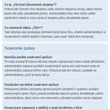
Co je „Výchozí uživatelská skupina“?
Pokud jste členem více skupiny, vaše výchozí skupina určuje, jakou barvu
bude mít vaše uživatelské jméno. Administrátor fóra vám může udělit
oprávnění menit si svou výchozí skupinu přes uživatelský panel.
Co znamená odkaz „Tým“?
Tato stránka vám poskytuje přehled členů týmu fóra, včetně administrátorů a
moderátorů včetně dalších informací, jako např. která fóra moderují.
Soukromé zprávy
Nemůžu posílat soukromé zprávy!
Pro toto existují tři hlavní důvody. Nejste registrovaní nebo nejste přihlášení,
administrátor zakázal posílání soukromých zpráv pro celý board nebo to
administrátor zakázal přímo vám. Pokud je toto ten důvod, zeptejte se
administrátora, proč to tomu tak je.
Dostávám nechtěné soukromé zprávy!
Plánujeme přidání seznamu ignorovaných uživatelů v systému zasílání
soukromých zpráv. Nyní, pokud dostáváte takové zprávy, kontaktujte svého
administrátora, který má tu moc takovému uživateli zasílání zpráv zakázat.
Dostal jsem spamový a obtížný e-mail od někoho z fóra!