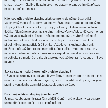
může být definován individuální přístup. To umožňuje administrátorům
snáze nastavit několik uživatelů jako moderátory fóra nebo jim dát přístup
na soukromé fórum, atd.
Kde jsou uživatelské skupiny a jak se mohu do některé zařadit?
Všechny uživatelské skupiny najdete v Uživatelském panelu pod položkou
Skupiny. Chcete-li se k některé připojit, pokračujte kliknutím na příslušné
tlačítko. Nicméně ne všechny skupiny mají otevřený přístup. Některé mohou
vyžadovat schválení k přístupu, některé mohou být uzavřené a některé
mohou mít dokonce skryté členství. Je-li skupina otevřená, můžete se
připojit kliknutím na příslušné tlačítko. Vyžaduje-li skupina schválení,
můžete o něj zažádat kliknutím na příslušné tlačítko. Moderátor skupiny
musí vaši žádost schválit a může se vás zeptat na důvod žádosti. Prosím,
nedotírejte na moderátora skupiny, pokud vaši žádost zamítne; bude mít své
důvody.
Jak se stanu moderátorem uživatelské skupiny?
Uživatelské skupiny jsou původně vytvořeny administrátorem a mohou také
ustanovit moderátora. Máte-li zájem vytvořit uživatelskou skupinu, pak jako
prvního kontaktujte administrátora soukromou zprávou.
Proč mají některé skupiny jinou barvu?
Je možné, aby administrátor fóra přidělil členům určité skupiny barvu, pro
usnadnění jejich odlišení od ostatních členů.