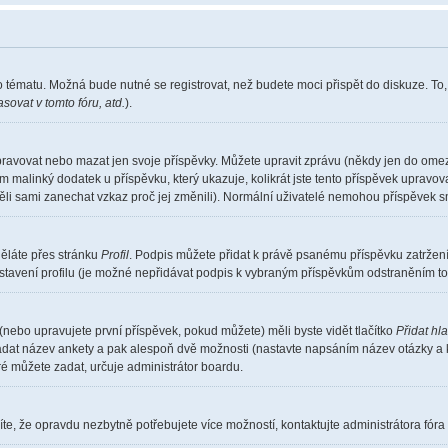
o tématu. Možná bude nutné se registrovat, než budete moci přispět do diskuze. To
sovat v tomto fóru, atd.
).
pravovat nebo mazat jen svoje příspěvky. Můžete upravit zprávu (někdy jen do omez
m malinký dodatek u příspěvku, který ukazuje, kolikrát jste tento příspěvek upravo
měli sami zanechat vzkaz proč jej změnili). Normální uživatelé nemohou příspěvek 
děláte přes stránku
Profil
. Podpis můžete přidat k právě psanému příspěvku zatrže
stavení profilu (je možné nepřidávat podpis k vybraným příspěvkům odstraněním toh
(nebo upravujete první příspěvek, pokud můžete) měli byste vidět tlačítko
Přidat hl
 zadat název ankety a pak alespoň dvě možnosti (nastavte napsáním název otázky a 
 můžete zadat, určuje administrátor boardu.
te, že opravdu nezbytně potřebujete více možností, kontaktujte administrátora fóra 