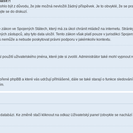
lásit?!
o být z důvodu, že jste možná nevložili žádný příspěvek. Je to obvyklé, že se pravi
jte se do diskuzí.
 zákon ve Spojených Státech, který má za úkol chránit mládež na internetu. Stránky
 zástupců, aby tyto data uložil. Tento zákon však platí pouze v jurisdikci Spojených S
nemůže a nebude poskytovat právni podporu v jakémkoliv kontextu.
použití uživatelského jména, které jste si zvolili. Administrátor také mohl vypnout 
vořené phpBB a které vás udržují přihlášené, dále se také starají o funkce sledován
ím.
 databázi. Ke změně stačí kliknout na odkaz
Uživatelský panel
(obvykle se nachází 