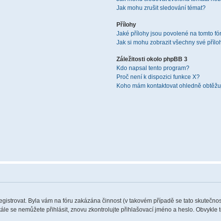
Jak mohu zrušit sledování témat?
Přílohy
Jaké přílohy jsou povolené na tomto fó
Jak si mohu zobrazit všechny své přílo
Záležitosti okolo phpBB 3
Kdo napsal tento program?
Proč není k dispozici funkce X?
Koho mám kontaktovat ohledně obtěžují
registrovat. Byla vám na fóru zakázána činnost (v takovém případě se tato skutečnos
 stále se nemůžete přihlásit, znovu zkontrolujte přihlašovací jméno a heslo. Obvykle