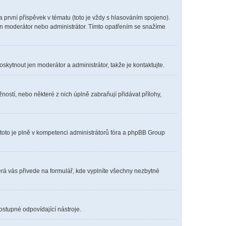
první příspěvek v tématu (toto je vždy s hlasováním spojeno).
en moderátor nebo administrátor. Tímto opatřením se snažíme
oskytnout jen moderátor a administrátor, takže je kontaktujte.
ostí, nebo některé z nich úplně zabraňují přidávat přílohy,
 toto je plně v kompetenci administrátorů fóra a phpBB Group
erá vás přivede na formulář, kde vyplníte všechny nezbytné
ostupné odpovídající nástroje.