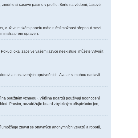
, změňte si časové pásmo v profilu. Berte na vědomí, časové
í čas, v uživatelském panelu máte ruční možnost přepnout mezi
ministrátorem opraven.
. Pokud lokalizace ve vašem jazyce neexistuje, můžete vytvořit
átorovi a nastavených oprávněních. Avatar si mohou nastavit
í na použitém vzhledu). Většina boardů používají hodnocení
vzhled. Prosím, nezatěžujte board zbytečným přispíváním jen,
ení umožňuje zbavit se otravných anonymních vzkazů a robotů,