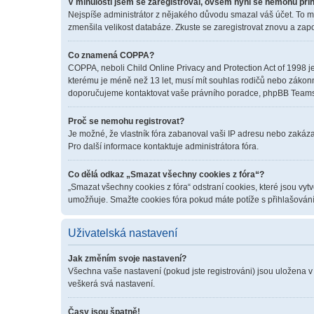
V minulosti jsem se zaregistroval, ovšem nyní se nemohu přih
Nejspíše administrátor z nějakého důvodu smazal váš účet. To mohl
zmenšila velikost databáze. Zkuste se zaregistrovat znovu a zapo
Co znamená COPPA?
COPPA, neboli Child Online Privacy and Protection Act of 1998 je
kterému je méně než 13 let, musí mít souhlas rodičů nebo zákonných
doporučujeme kontaktovat vaše právního poradce, phpBB Teams 
Proč se nemohu registrovat?
Je možné, že vlastník fóra zabanoval vaši IP adresu nebo zakázal 
Pro další informace kontaktuje administrátora fóra.
Co dělá odkaz „Smazat všechny cookies z fóra“?
„Smazat všechny cookies z fóra“ odstraní cookies, které jsou vyt
umožňuje. Smažte cookies fóra pokud máte potíže s přihlašován
Uživatelská nastavení
Jak změním svoje nastavení?
Všechna vaše nastavení (pokud jste registrováni) jsou uložena v
veškerá svá nastavení.
Časy jsou špatně!