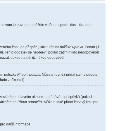
, co vám je povoleno můžete vidět na spodní části fóra nebo
eného času po přispění) kliknutím na tlačítko
upravit
. Pokud již
vali. Tento dodatek se neobjeví, pokud zatím nikdo neodpověděl
smazat, pokud na něj již někdo odpověděl.
ním položky
Připojit podpis
. Můžete rovněž přidat stejný podpis
oto zaškrtnutí).
asování
pod hlavním oknem na přidávání příspěvků (pokud to
klikněte na
Přidat odpověď
. Můžete také přidat časový limit pro
pro další informace.