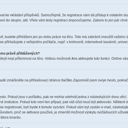
istrovat ke vkládání příspěvků. Samozřejmě, že registrace vám dá přístup k ostatní
ení do skupin, atd. Vřele vám tedy registraci doporučujeme. Zabere to jen pár chvil
ěvě
, budete přihlášeni jen po dobu práce na fóru. Toto má zabránit zneužití vašeho ú
e přihlašujete z veřejného počítače, např. v knihovně, internetové kavárně, univerz
namu právě přihlášených?
Skrýt moji přítomnost na fóru
. Volbou možnosti
Ano
aktivujete tuto funkci. Online vá
adě zmáčkněte na přihlašovací stránce tlačítko
Zapomněl jsem svoje heslo
, pokrač
eslo. Pokud jsou v pořádku, pak se mohla odehrát jedna z následujících dvou věcí. 
é instrukce. Pokud toto není ten případ, pak váš účet musí být aktivován. Některé 
 se registrovali, byli byste k tomuto vyzváni. Pokud vám byl zaslán e-mail, následuj
 důvodem, proč se aktivace používá, je zmenšit možnost výskytu
nežádoucích
uživate
trátora boardu.