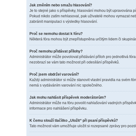
Jak změním nebo smažu hlasování?
Je to stejné jako s příspěvky, hlasování mohou být upravována p
Pokud nikdo zatím nehlasoval, pak uživatelé mohou vymazat nebo
zabránit manipulaci s výsledky hlasování.
Proč se nemohu dostat k fóru?
Některá fóra mohou být znepřístupněna určitým lidem či skupinám. 
Proč nemohu přidávat přílohy?
Administrátor může povolovat přidávání příloh pro jednotlivá fór
nezobrazí se vám tato možnost při odesílání příspěvků.
Proč jsem obdržel varování?
Každý administrátor si může stanovit vlastní pravidla na svém f
nemá s vydáváním varování nic společného.
Jak mohu nahlásit příspěvek moderátorům?
Administrátor může na fóru povolit nahlašování vadných příspěvk
informace pro nahlášení příspěvku.
K čemu slouží tlačítko „Uložit“ při psaní příspěvků?
Tato možnost vám umožňuje uložit si rozepsané zprávy pro pozděj