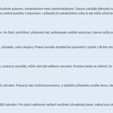
ůvodním autorem, moderátorem nebo administrátorem. Úpravu zahájíte kliknutím na 
 změnit položku v hlasování, v případě již uskutečněné volby to tak může učinit j
Ke čtení, prohlížení, přispívání atd. potřebujete zvláštní autorizaci, kterou může p
a, uživatele, nebo skupiny. Pokud nemáte dostatečná oprávnění z jedné z těchto možn
óru, pokud je porušíte, může vám být uděleno varování. Prosíme berte na vědomí, že
ů uživateli. Pokud je tato možnost povolena, u každého příspěvku uvidíte ikonu, kt
ší odeslání. Pro jejich opětovné načtení navštivte uživatelský panel, odkud jsou d