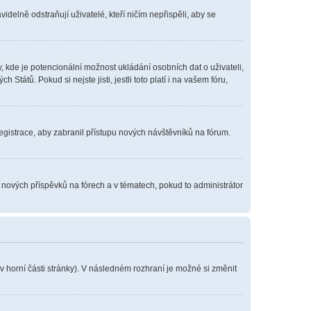
delně odstraňují uživatelé, kteří ničím nepřispěli, aby se
, kde je potencionální možnost ukládání osobních dat o uživateli,
tátů. Pokud si nejste jisti, jestli toto platí i na vašem fóru,
registrace, aby zabranil přístupu nových návštěvníků na fórum.
í nových příspěvků na fórech a v tématech, pokud to administrátor
v horní části stránky). V následném rozhraní je možné si změnit