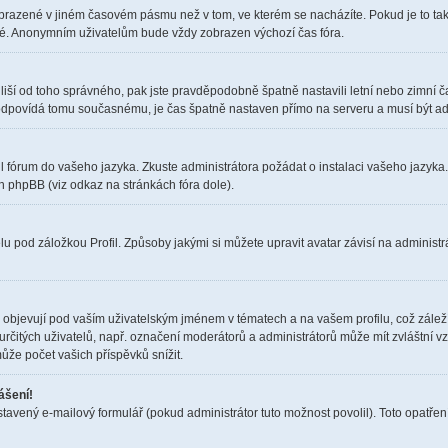
obrazené v jiném časovém pásmu než v tom, ve kterém se nacházíte. Pokud je to tak
elé. Anonymním uživatelům bude vždy zobrazen výchozí čas fóra.
čas liší od toho správného, pak jste pravděpodobně špatně nastavili letní nebo zimn
dpovídá tomu současnému, je čas špatně nastaven přímo na serveru a musí být ad
il fórum do vašeho jazyka. Zkuste administrátora požádat o instalaci vašeho jazyka
h phpBB (viz odkaz na stránkách fóra dole).
u pod záložkou Profil. Způsoby jakými si můžete upravit avatar závisí na administr
objevují pod vaším uživatelským jménem v tématech a na vašem profilu, což zálež
i určitých uživatelů, např. označení moderátorů a administrátorů může mít zvláštní 
ůže počet vašich příspěvků snížit.
ášení!
stavený e-mailový formulář (pokud administrátor tuto možnost povolil). Toto opatř