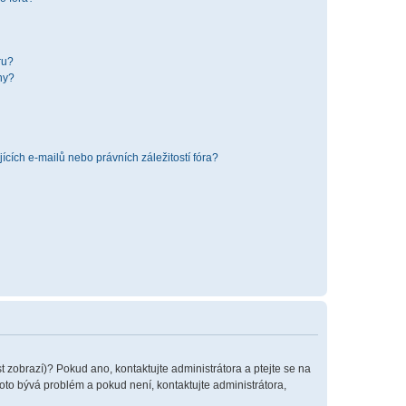
ru?
hy?
cích e-mailů nebo právních záležitostí fóra?
t zobrazí)? Pokud ano, kontaktujte administrátora a ptejte se na
 toto bývá problém a pokud není, kontaktujte administrátora,