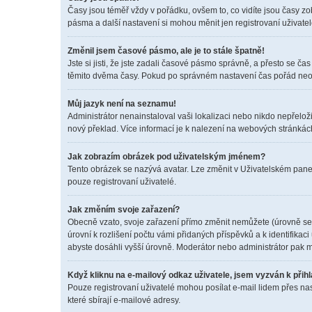
Časy jsou téměř vždy v pořádku, ovšem to, co vidíte jsou časy z
pásma a další nastavení si mohou měnit jen registrovaní uživat
Změnil jsem časové pásmo, ale je to stále špatně!
Jste si jisti, že jste zadali časové pásmo správně, a přesto se 
těmito dvěma časy. Pokud po správném nastavení čas pořád neo
Můj jazyk není na seznamu!
Administrátor nenainstaloval vaši lokalizaci nebo nikdo nepřelož
nový překlad. Více informací je k nalezení na webových stránkác
Jak zobrazím obrázek pod uživatelským jménem?
Tento obrázek se nazývá avatar. Lze změnit v Uživatelském panel
pouze registrovaní uživatelé.
Jak změním svoje zařazení?
Obecně vzato, svoje zařazení přímo změnit nemůžete (úrovně se 
úrovní k rozlišení počtu vámi přidaných příspěvků a k identifikac
abyste dosáhli vyšší úrovně. Moderátor nebo administrátor pak m
Když kliknu na e-mailový odkaz uživatele, jsem vyzván k přihl
Pouze registrovaní uživatelé mohou posílat e-mail lidem přes na
které sbírají e-mailové adresy.