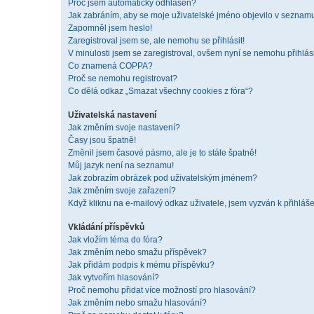
Proč jsem automaticky odhlášen?
Jak zabráním, aby se moje uživatelské jméno objevilo v seznam
Zapomněl jsem heslo!
Zaregistroval jsem se, ale nemohu se přihlásit!
V minulosti jsem se zaregistroval, ovšem nyní se nemohu přihlási
Co znamená COPPA?
Proč se nemohu registrovat?
Co dělá odkaz „Smazat všechny cookies z fóra“?
Uživatelská nastavení
Jak změním svoje nastavení?
Časy jsou špatně!
Změnil jsem časové pásmo, ale je to stále špatně!
Můj jazyk není na seznamu!
Jak zobrazím obrázek pod uživatelským jménem?
Jak změním svoje zařazení?
Když kliknu na e-mailový odkaz uživatele, jsem vyzván k přihláše
Vkládání příspěvků
Jak vložím téma do fóra?
Jak změním nebo smažu příspěvek?
Jak přidám podpis k mému příspěvku?
Jak vytvořím hlasování?
Proč nemohu přidat více možností pro hlasování?
Jak změním nebo smažu hlasování?