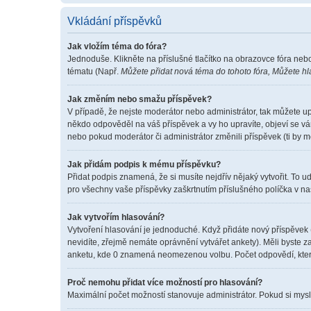
Vkládání příspěvků
Jak vložím téma do fóra?
Jednoduše. Klikněte na příslušné tlačítko na obrazovce fóra neb
tématu (Např.
Můžete přidat nová téma do tohoto fóra, Můžete hla
Jak změním nebo smažu příspěvek?
V případě, že nejste moderátor nebo administrátor, tak můžete u
někdo odpověděl na váš příspěvek a vy ho upravíte, objeví se vá
nebo pokud moderátor či administrátor změnili příspěvek (ti by 
Jak přidám podpis k mému příspěvku?
Přidat podpis znamená, že si musíte nejdřív nějaký vytvořit. To u
pro všechny vaše příspěvky zaškrtnutím příslušného políčka v na
Jak vytvořím hlasování?
Vytvoření hlasování je jednoduché. Když přidáte nový příspěvek 
nevidíte, zřejmě nemáte oprávnění vytvářet ankety). Měli byste
anketu, kde 0 znamená neomezenou volbu. Počet odpovědí, které
Proč nemohu přidat více možností pro hlasování?
Maximální počet možností stanovuje administrátor. Pokud si myslí