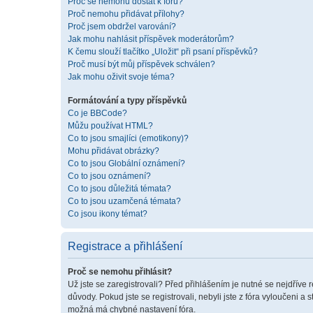
Proč se nemohu dostat k fóru?
Proč nemohu přidávat přílohy?
Proč jsem obdržel varování?
Jak mohu nahlásit příspěvek moderátorům?
K čemu slouží tlačítko „Uložit“ při psaní příspěvků?
Proč musí být můj příspěvek schválen?
Jak mohu oživit svoje téma?
Formátování a typy příspěvků
Co je BBCode?
Můžu používat HTML?
Co to jsou smajlíci (emotikony)?
Mohu přidávat obrázky?
Co to jsou Globální oznámení?
Co to jsou oznámení?
Co to jsou důležitá témata?
Co to jsou uzamčená témata?
Co jsou ikony témat?
Registrace a přihlášení
Proč se nemohu přihlásit?
Už jste se zaregistrovali? Před přihlášením je nutné se nejdříve 
důvody. Pokud jste se registrovali, nebyli jste z fóra vyloučeni a
možná má chybné nastavení fóra.