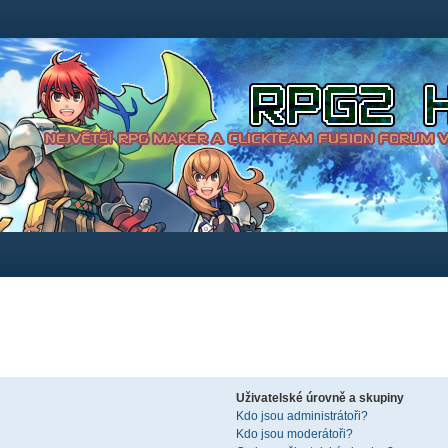
Uživatelské úrovně a skupiny
Kdo jsou administrátoři?
Kdo jsou moderátoři?