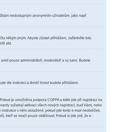
m službám nedostupným anonymním uživatelům, jako např.
.
čtu někým jiným. Abyste zůstali přihlášeni, zaškrtněte toto
itě atd.
s uvidí pouze administrátoři, moderátoři a vy sami. Budete
ujte dle instrukcí a téměř ihned budete přihlášeni.
Pokud je umožněna podpora COPPA a klikli jste při registraci na
boardy vyžadují aktivaci všech nových registrací, buď Vámi, nebo
te instrukce v něm obsažené, pokud jste tento e-mail neobdrželi,
lů, kteří se snaží pouze obtěžovat. Pokud si jste jisti, že e-