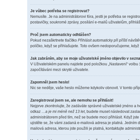
Je vůbec potřeba se registrovat?
Nemusíte. Je na administrátorovi fóra, jestli je potřeba se reg
postavičky, soukromé zprávy, posílání e-mailů uživatelům, přihláš
Proč jsem automaticky odhlášen?
Pokud nezaškrtnete tlačítko
Přihlásit automaticky při příští návšt
políčko, když se přihlašujete. Toto ovšem nedoporučujeme, když s
Jak zabráním, aby se moje uživatelské jméno objevilo v sez
V Uživatelském panelu najdete pod položkou „Nastavení“ volbu
započítáváni mezi skryté uživatele.
Zapomněl jsem heslo!
Nic se neděje, vaše heslo můžeme kdykoliv obnovit. V tomto příp
Zaregistroval jsem se, ale nemohu se přihlásit!
Nejprve zkontrolujte, že zadáváte správné uživatelské jméno a h
odkaz
…a je mi méně než 13 let
, budete muset následovat zaslan
administrátorem před tím, než se budete moci přihlásit. Když jste
ujistěte se, že vámi zadaná e-mailová adresa je platná. Jedním
mailová adresa, kterou jste použili je platná, kontaktujte adminis