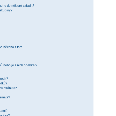
mohu do některé zařadit?
 skupiny?
od někoho z fóra!
ů nebo je z nich odebírat?
órech?
edků?
ou stránku!?
 témata?
žkami?
o fóra?