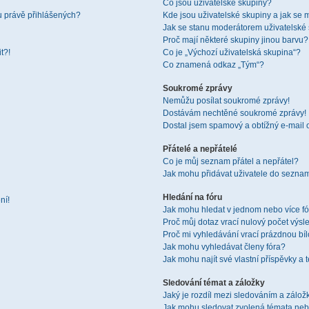
Co jsou uživatelské skupiny?
u právě přihlášených?
Kde jsou uživatelské skupiny a jak se 
Jak se stanu moderátorem uživatelské
Proč mají některé skupiny jinou barvu?
t?!
Co je „Výchozí uživatelská skupina“?
Co znamená odkaz „Tým“?
Soukromé zprávy
Nemůžu posílat soukromé zprávy!
Dostávám nechtěné soukromé zprávy!
Dostal jsem spamový a obtížný e-mail 
Přátelé a nepřátelé
Co je můj seznam přátel a nepřátel?
Jak mohu přidávat uživatele do seznam
Hledání na fóru
ní!
Jak mohu hledat v jednom nebo více f
Proč můj dotaz vrací nulový počet výsl
Proč mi vyhledávání vrací prázdnou bíl
Jak mohu vyhledávat členy fóra?
Jak mohu najít své vlastní příspěvky a
Sledování témat a záložky
Jaký je rozdíl mezi sledováním a zálo
Jak mohu sledovat zvolená témata neb