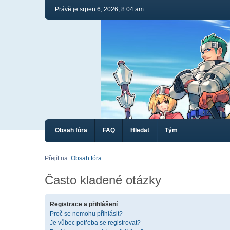
Právě je srpen 6, 2026, 8:04 am
Obsah fóra
FAQ
Hledat
Tým
Přejít na:
Obsah fóra
Často kladené otázky
Registrace a přihlášení
Proč se nemohu přihlásit?
Je vůbec potřeba se registrovat?