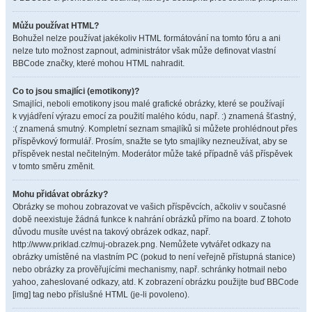
Můžu používat HTML?
Bohužel nelze používat jakékoliv HTML formátování na tomto fóru a ani
nelze tuto možnost zapnout, administrátor však může definovat vlastní
BBCode značky, které mohou HTML nahradit.
Co to jsou smajlíci (emotikony)?
Smajlíci, neboli emotikony jsou malé grafické obrázky, které se používají
k vyjádření výrazu emocí za použití malého kódu, např. :) znamená šťastný,
:( znamená smutný. Kompletní seznam smajlíků si můžete prohlédnout přes
příspěvkový formulář. Prosím, snažte se tyto smajlíky nezneužívat, aby se
příspěvek nestal nečitelným. Moderátor může také případně váš příspěvek
v tomto směru změnit.
Mohu přidávat obrázky?
Obrázky se mohou zobrazovat ve vašich příspěvcích, ačkoliv v současné
době neexistuje žádná funkce k nahrání obrázků přímo na board. Z tohoto
důvodu musíte uvést na takový obrázek odkaz, např.
http://www.priklad.cz/muj-obrazek.png. Nemůžete vytvářet odkazy na
obrázky umístěné na vlastním PC (pokud to není veřejně přístupná stanice)
nebo obrázky za prověřujícími mechanismy, např. schránky hotmail nebo
yahoo, zaheslované odkazy, atd. K zobrazení obrázku použijte buď BBCode
[img] tag nebo příslušné HTML (je-li povoleno).