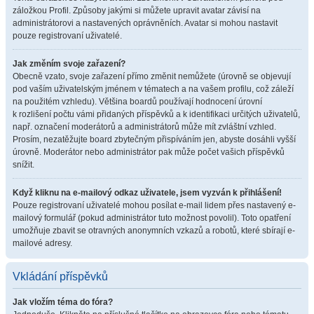
záložkou Profil. Způsoby jakými si můžete upravit avatar závisí na
administrátorovi a nastavených oprávněních. Avatar si mohou nastavit
pouze registrovaní uživatelé.
Jak změním svoje zařazení?
Obecně vzato, svoje zařazení přímo změnit nemůžete (úrovně se objevují
pod vaším uživatelským jménem v tématech a na vašem profilu, což záleží
na použitém vzhledu). Většina boardů používají hodnocení úrovní
k rozlišení počtu vámi přidaných příspěvků a k identifikaci určitých uživatelů,
např. označení moderátorů a administrátorů může mít zvláštní vzhled.
Prosím, nezatěžujte board zbytečným přispíváním jen, abyste dosáhli vyšší
úrovně. Moderátor nebo administrátor pak může počet vašich příspěvků
snížit.
Když kliknu na e-mailový odkaz uživatele, jsem vyzván k přihlášení!
Pouze registrovaní uživatelé mohou posílat e-mail lidem přes nastavený e-
mailový formulář (pokud administrátor tuto možnost povolil). Toto opatření
umožňuje zbavit se otravných anonymních vzkazů a robotů, které sbírají e-
mailové adresy.
Vkládání příspěvků
Jak vložím téma do fóra?