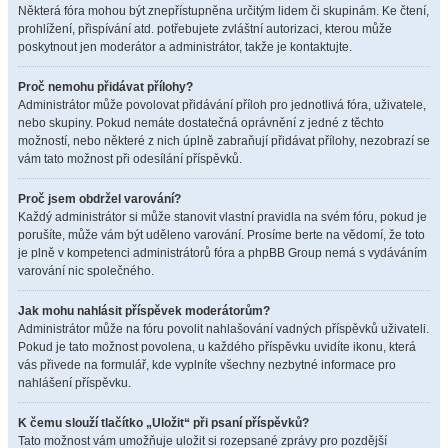
Některá fóra mohou být znepřístupněna určitým lidem či skupinám. Ke čtení,
prohlížení, přispívání atd. potřebujete zvláštní autorizaci, kterou může
poskytnout jen moderátor a administrátor, takže je kontaktujte.
Proč nemohu přidávat přílohy?
Administrátor může povolovat přidávání příloh pro jednotlivá fóra, uživatele,
nebo skupiny. Pokud nemáte dostatečná oprávnění z jedné z těchto
možností, nebo některé z nich úplně zabraňují přidávat přílohy, nezobrazí se
vám tato možnost při odesílání příspěvků.
Proč jsem obdržel varování?
Každý administrátor si může stanovit vlastní pravidla na svém fóru, pokud je
porušíte, může vám být uděleno varování. Prosíme berte na vědomí, že toto
je plně v kompetenci administrátorů fóra a phpBB Group nemá s vydáváním
varování nic společného.
Jak mohu nahlásit příspěvek moderátorům?
Administrátor může na fóru povolit nahlašování vadných příspěvků uživateli.
Pokud je tato možnost povolena, u každého příspěvku uvidíte ikonu, která
vás přivede na formulář, kde vyplníte všechny nezbytné informace pro
nahlášení příspěvku.
K čemu slouží tlačítko „Uložit“ při psaní příspěvků?
Tato možnost vám umožňuje uložit si rozepsané zprávy pro pozdější