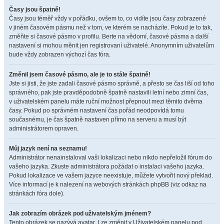
Časy jsou špatně!
Časy jsou téměř vždy v pořádku, ovšem to, co vidíte jsou časy zobrazené
v jiném časovém pásmu než v tom, ve kterém se nacházíte. Pokud je to tak,
změňte si časové pásmo v profilu. Berte na vědomí, časové pásma a další
nastavení si mohou měnit jen registrovaní uživatelé. Anonymním uživatelům
bude vždy zobrazen výchozí čas fóra.
Změnil jsem časové pásmo, ale je to stále špatně!
Jste si jisti, že jste zadali časové pásmo správně, a přesto se čas liší od toho
správného, pak jste pravděpodobně špatně nastavili letní nebo zimní čas,
v uživatelském panelu máte ruční možnost přepnout mezi těmito dvěma
časy. Pokud po správném nastavení čas pořád neodpovídá tomu
současnému, je čas špatně nastaven přímo na serveru a musí být
administrátorem opraven.
Můj jazyk není na seznamu!
Administrátor nenainstaloval vaši lokalizaci nebo nikdo nepřeložil fórum do
vašeho jazyka. Zkuste administrátora požádat o instalaci vašeho jazyka.
Pokud lokalizace ve vašem jazyce neexistuje, můžete vytvořit nový překlad.
Více informací je k nalezení na webových stránkách phpBB (viz odkaz na
stránkách fóra dole).
Jak zobrazím obrázek pod uživatelským jménem?
Tento obrázek se nazývá avatar. Lze změnit v Uživatelském panelu pod