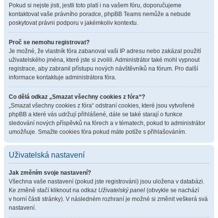
Pokud si nejste jisti, jestli toto platí i na vašem fóru, doporučujeme
kontaktovat vaše právního poradce, phpBB Teams nemůže a nebude
poskytovat právni podporu v jakémkoliv kontextu.
Proč se nemohu registrovat?
Je možné, že vlastník fóra zabanoval vaši IP adresu nebo zakázal použití
uživatelského jména, které jste si zvolili. Administrátor také mohl vypnout
registrace, aby zabranil přístupu nových návštěvníků na fórum. Pro další
informace kontaktuje administrátora fóra.
Co dělá odkaz „Smazat všechny cookies z fóra“?
„Smazat všechny cookies z fóra“ odstraní cookies, které jsou vytvořené
phpBB a které vás udržují přihlášené, dále se také starají o funkce
sledování nových příspěvků na fórech a v tématech, pokud to administrátor
umožňuje. Smažte cookies fóra pokud máte potíže s přihlašováním.
Uživatelská nastavení
Jak změním svoje nastavení?
Všechna vaše nastavení (pokud jste registrováni) jsou uložena v databázi.
Ke změně stačí kliknout na odkaz
Uživatelský panel
(obvykle se nachází
v horní části stránky). V následném rozhraní je možné si změnit veškerá svá
nastavení.