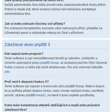
Jaké přílohy jsou povolené na tomto fóru?
Každý administrátor fóra může povolit nebo zakázat jednotlivé druhy příloh.
Pokud si nejste jisti, které soubory mohou být nahrávány, kontaktuje
administrátora fóra.
Jak si mohu zobrazit všechny své přílohy?
Pro zobrazení kompletního seznamu vámi nahraných příloh, přejděte na
Uživatelský panel a následujte odkazy do části s přílohami.
Záležitosti okolo phpBB 3
Kdo napsal tento program?
Tento software (v její nemodifikované formě) je vytvořen, zveřejněn a
chráněn autorskými právy
phpBB Group
. Je dostupný pod the GNU General
Public Licence a může být volně distribuován. Pro více informací klikněte
zde
.
Proč není k dispozici funkce X?
Tento software byl napsán a licencován přes phpBB Group. Máte-li dojem,
že je potřeba přidat nějakou funkci, nebo chcete nahlásit chybu, navštivte,
prosím, stránku phpBB
Area51
, na které k tomu najdete prostředky.
Koho mám kontaktovat ohledně obtěžujících e-mailů nebo právních
záležitostí fóra?