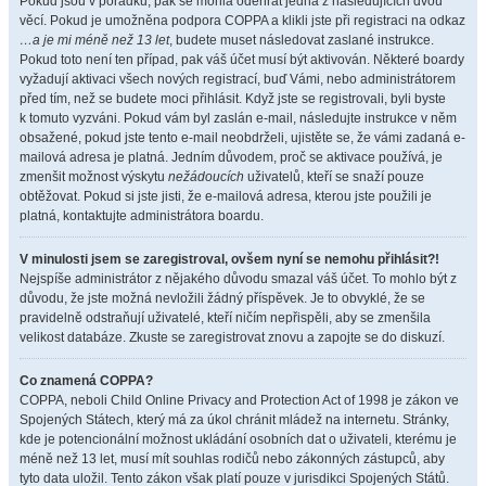
Pokud jsou v pořádku, pak se mohla odehrát jedna z následujících dvou
věcí. Pokud je umožněna podpora COPPA a klikli jste při registraci na odkaz
…a je mi méně než 13 let
, budete muset následovat zaslané instrukce.
Pokud toto není ten případ, pak váš účet musí být aktivován. Některé boardy
vyžadují aktivaci všech nových registrací, buď Vámi, nebo administrátorem
před tím, než se budete moci přihlásit. Když jste se registrovali, byli byste
k tomuto vyzváni. Pokud vám byl zaslán e-mail, následujte instrukce v něm
obsažené, pokud jste tento e-mail neobdrželi, ujistěte se, že vámi zadaná e-
mailová adresa je platná. Jedním důvodem, proč se aktivace používá, je
zmenšit možnost výskytu
nežádoucích
uživatelů, kteří se snaží pouze
obtěžovat. Pokud si jste jisti, že e-mailová adresa, kterou jste použili je
platná, kontaktujte administrátora boardu.
V minulosti jsem se zaregistroval, ovšem nyní se nemohu přihlásit?!
Nejspíše administrátor z nějakého důvodu smazal váš účet. To mohlo být z
důvodu, že jste možná nevložili žádný příspěvek. Je to obvyklé, že se
pravidelně odstraňují uživatelé, kteří ničím nepřispěli, aby se zmenšila
velikost databáze. Zkuste se zaregistrovat znovu a zapojte se do diskuzí.
Co znamená COPPA?
COPPA, neboli Child Online Privacy and Protection Act of 1998 je zákon ve
Spojených Státech, který má za úkol chránit mládež na internetu. Stránky,
kde je potencionální možnost ukládání osobních dat o uživateli, kterému je
méně než 13 let, musí mít souhlas rodičů nebo zákonných zástupců, aby
tyto data uložil. Tento zákon však platí pouze v jurisdikci Spojených Států.