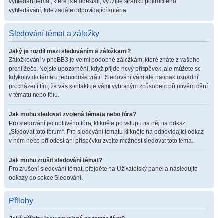
vyhledání témat, které jste odeslali, využijte stránku pokročilého
vyhledávání, kde zadáte odpovídající kritéria.
Sledování témat a záložky
Jaký je rozdíl mezi sledováním a záložkami?
Záložkování v phpBB3 je velmi podobné záložkám, které znáte z vašeho
prohlížeče. Nejste upozorněni, když přijde nový příspěvek, ale můžete se
kdykoliv do tématu jednoduše vrátit. Sledování vám ale naopak usnadní
procházení tím, že vás kontaktuje vámi vybraným způsobem při novém dění
v tématu nebo fóru.
Jak mohu sledovat zvolená témata nebo fóra?
Pro sledování jednotlivého fóra, klikněte po vstupu na něj na odkaz
„Sledovat toto fórum“. Pro sledování tématu klikněte na odpovídající odkaz
v něm nebo při odesílání příspěvku zvolte možnost sledovat toto téma.
Jak mohu zrušit sledování témat?
Pro zrušení sledování témat, přejděte na Uživatelský panel a následujte
odkazy do sekce Sledování.
Přílohy