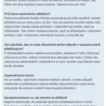
soukromé zprávy, posílání e-mailů uživatelům, přihlášení do skupin, atd.
Vřele vám tedy registraci doporučujeme. Zabere to jen pár chvil.
Proč jsem automaticky odhlášen?
Pokud nezaškrtnete tlačítko
Přihlásit automaticky při příští návštěvě
, budete
přihlášeni jen po dobu práce na fóru. Toto má zabránit zneužití vašeho účtu
někým jiným. Abyste zůstali přihlášeni, zaškrtněte toto políčko, když se
přihlašujete. Toto ovšem nedoporučujeme, když se přihlašujete z veřejného
počítače, např. v knihovně, internetové kavárně, univerzitě atd.
Jak zabráním, aby se moje uživatelské jméno objevilo v seznamu právě
přihlášených?
V Uživatelském panelu najdete pod položkou „Nastavení“ volbu
Skrýt moji
přítomnost na fóru
. Volbou možnosti
Ano
aktivujete tuto funkci. Online vás
uvidí pouze administrátoři, moderátoři a vy sami. Budete započítáváni mezi
skryté uživatele.
Zapomněl jsem heslo!
Nic se neděje, vaše heslo můžeme kdykoliv obnovit. V tomto případě
zmáčkněte na přihlašovací stránce tlačítko
Zapomněl jsem svoje heslo
,
pokračujte dle instrukcí a téměř ihned budete přihlášeni.
Zaregistroval jsem se, ale nemohu se přihlásit!
Nejprve zkontrolujte, že zadáváte správné uživatelské jméno a heslo.