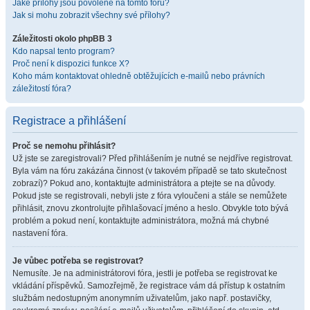
Jaké přílohy jsou povolené na tomto fóru?
Jak si mohu zobrazit všechny své přílohy?
Záležitosti okolo phpBB 3
Kdo napsal tento program?
Proč není k dispozici funkce X?
Koho mám kontaktovat ohledně obtěžujících e-mailů nebo právních
záležitostí fóra?
Registrace a přihlášení
Proč se nemohu přihlásit?
Už jste se zaregistrovali? Před přihlášením je nutné se nejdříve registrovat.
Byla vám na fóru zakázána činnost (v takovém případě se tato skutečnost
zobrazí)? Pokud ano, kontaktujte administrátora a ptejte se na důvody.
Pokud jste se registrovali, nebyli jste z fóra vyloučeni a stále se nemůžete
přihlásit, znovu zkontrolujte přihlašovací jméno a heslo. Obvykle toto bývá
problém a pokud není, kontaktujte administrátora, možná má chybné
nastavení fóra.
Je vůbec potřeba se registrovat?
Nemusíte. Je na administrátorovi fóra, jestli je potřeba se registrovat ke
vkládání příspěvků. Samozřejmě, že registrace vám dá přístup k ostatním
službám nedostupným anonymním uživatelům, jako např. postavičky,