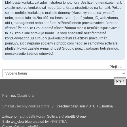
Měli byste kontaktovat administrátora tohoto fóra. Jestliže ho nemůžete najít,
zkuste nejprve kontaktovat moderátora fóra a přeptejte se na kontakt. Pokud
se nic neděje, kontaktujte majitele domény (zkuste vyhledat na „whois“)
nebo, pokud tato služba běží na freeserveru (např. yahoo, IC, webzdarma,
atd.), management nebo oddělení stížností tohoto provozovatele. Berte na
vědomí, že phpBB Group nemá vůbec žádnou moc a nemůže nijak ovlivnit
to jak, kdo a kde spravuje board. Je tedy absolutně bezpředmětné
kontaktovat phpBB Group v jakékoliv právní záležitosti (nactiutrhání,
pomluvy, atd.) nepřímo spojený s phpbb.com nebo se samotným software
phpBB. Pokud zašlete e-mail phpBB Group o použití softwaru třetí stranou,
neočekávejte žádnou odpověď.
Přejít na:
Přejít na:
Obsah fóra
Smazat všechny cookies z fóra
Všechny časy jsou v UTC + 1 hodina
Založeno na
phpBB
® Forum Software © phpBB Group
Style we_clearblue created by
INVENTEA
Český překlad –
phpBB.cz