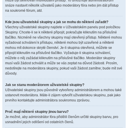
může být definován individuální přístup. To umožňuje administrátorům
snáze nastavit několik uživatelů jako moderátory fóra nebo jim dát přístup
na soukromé fórum, atd.
Kde jsou uživatelské skupiny a jak se mohu do některé zařadit?
Všechny uživatelské skupiny najdete v Uživatelském panelu pod položkou
Skupiny. Chcete-li se k některé připojit, pokračujte kliknutím na příslušné
tlačítko. Nicméně ne všechny skupiny mají otevřený přístup. Některé mohou
vyžadovat schválení k přístupu, některé mohou být uzavřené a některé
mohou mít dokonce skryté členství. Je-li skupina otevřená, můžete se
připojit kliknutím na příslušné tlačítko. Vyžaduje-li skupina schválení,
můžete o něj zažádat kliknutím na příslušné tlačítko. Moderátor skupiny
musí vaši žádost schválit a může se vás zeptat na důvod žádosti. Prosím,
nedotírejte na moderátora skupiny, pokud vaši žádost zamítne; bude mít své
důvody.
Jak se stanu moderátorem uživatelské skupiny?
Uživatelské skupiny jsou původně vytvořeny administrátorem a mohou také
ustanovit moderátora. Máte-li zájem vytvořit uživatelskou skupinu, pak jako
prvního kontaktujte administrátora soukromou zprávou.
Proč mají některé skupiny jinou barvu?
Je možné, aby administrátor fóra přidělil členům určité skupiny barvu, pro
usnadnění jejich odlišení od ostatních členů.