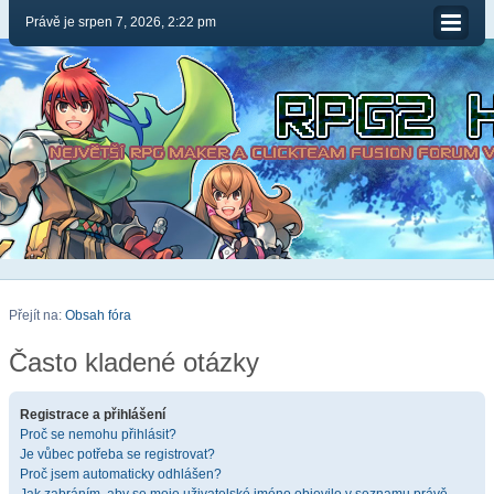
Právě je srpen 7, 2026, 2:22 pm
Přejít na:
Obsah fóra
Často kladené otázky
Registrace a přihlášení
Proč se nemohu přihlásit?
Je vůbec potřeba se registrovat?
Proč jsem automaticky odhlášen?