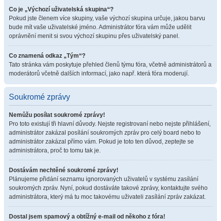
Co je „Výchozí uživatelská skupina“?
Pokud jste členem více skupiny, vaše výchozí skupina určuje, jakou barvu
bude mít vaše uživatelské jméno. Administrátor fóra vám může udělit
oprávnění menit si svou výchozí skupinu přes uživatelský panel.
Co znamená odkaz „Tým“?
Tato stránka vám poskytuje přehled členů týmu fóra, včetně administrátorů a
moderátorů včetně dalších informací, jako např. která fóra moderují.
Soukromé zprávy
Nemůžu posílat soukromé zprávy!
Pro toto existují tři hlavní důvody. Nejste registrovaní nebo nejste přihlášení,
administrátor zakázal posílání soukromých zpráv pro celý board nebo to
administrátor zakázal přímo vám. Pokud je toto ten důvod, zeptejte se
administrátora, proč to tomu tak je.
Dostávám nechtěné soukromé zprávy!
Plánujeme přidání seznamu ignorovaných uživatelů v systému zasílání
soukromých zpráv. Nyní, pokud dostáváte takové zprávy, kontaktujte svého
administrátora, který má tu moc takovému uživateli zasílání zpráv zakázat.
Dostal jsem spamový a obtížný e-mail od někoho z fóra!