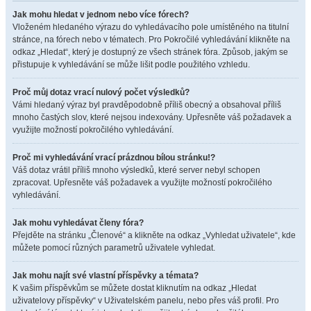
Jak mohu hledat v jednom nebo více fórech?
Vloženém hledaného výrazu do vyhledávacího pole umístěného na titulní
stránce, na fórech nebo v tématech. Pro Pokročilé vyhledávání klikněte na
odkaz „Hledat“, který je dostupný ze všech stránek fóra. Způsob, jakým se
přistupuje k vyhledávání se může lišit podle použitého vzhledu.
Proč můj dotaz vrací nulový počet výsledků?
Vámi hledaný výraz byl pravděpodobně příliš obecný a obsahoval příliš
mnoho častých slov, které nejsou indexovány. Upřesněte váš požadavek a
využijte možností pokročilého vyhledávání.
Proč mi vyhledávání vrací prázdnou bílou stránku!?
Váš dotaz vrátil příliš mnoho výsledků, které server nebyl schopen
zpracovat. Upřesněte váš požadavek a využijte možností pokročilého
vyhledávání.
Jak mohu vyhledávat členy fóra?
Přejděte na stránku „Členové“ a klikněte na odkaz „Vyhledat uživatele“, kde
můžete pomocí různých parametrů uživatele vyhledat.
Jak mohu najít své vlastní příspěvky a témata?
K vašim příspěvkům se můžete dostat kliknutím na odkaz „Hledat
uživatelovy příspěvky“ v Uživatelském panelu, nebo přes váš profil. Pro