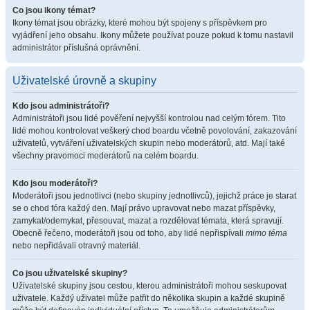
Co jsou ikony témat?
Ikony témat jsou obrázky, které mohou být spojeny s příspěvkem pro
vyjádření jeho obsahu. Ikony můžete používat pouze pokud k tomu nastavil
administrátor příslušná oprávnění.
Uživatelské úrovně a skupiny
Kdo jsou administrátoři?
Administrátoři jsou lidé pověření nejvyšší kontrolou nad celým fórem. Tito
lidé mohou kontrolovat veškerý chod boardu včetně povolování, zakazování
uživatelů, vytváření uživatelských skupin nebo moderátorů, atd. Mají také
všechny pravomoci moderátorů na celém boardu.
Kdo jsou moderátoři?
Moderátoři jsou jednotlivci (nebo skupiny jednotlivců), jejichž práce je starat
se o chod fóra každý den. Mají právo upravovat nebo mazat příspěvky,
zamykat/odemykat, přesouvat, mazat a rozdělovat témata, která spravují.
Obecně řečeno, moderátoři jsou od toho, aby lidé nepřispívali
mimo téma
nebo nepřidávali otravný materiál.
Co jsou uživatelské skupiny?
Uživatelské skupiny jsou cestou, kterou administrátoři mohou seskupovat
uživatele. Každý uživatel může patřit do několika skupin a každé skupině