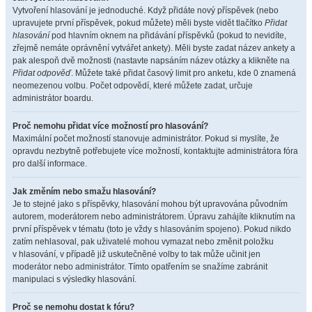
Vytvoření hlasování je jednoduché. Když přidáte nový příspěvek (nebo
upravujete první příspěvek, pokud můžete) měli byste vidět tlačítko
Přidat
hlasování
pod hlavním oknem na přidávání příspěvků (pokud to nevidíte,
zřejmě nemáte oprávnění vytvářet ankety). Měli byste zadat název ankety a
pak alespoň dvě možnosti (nastavte napsáním název otázky a klikněte na
Přidat odpověď
. Můžete také přidat časový limit pro anketu, kde 0 znamená
neomezenou volbu. Počet odpovědí, které můžete zadat, určuje
administrátor boardu.
Proč nemohu přidat více možností pro hlasování?
Maximální počet možností stanovuje administrátor. Pokud si myslíte, že
opravdu nezbytně potřebujete více možností, kontaktujte administrátora fóra
pro další informace.
Jak změním nebo smažu hlasování?
Je to stejné jako s příspěvky, hlasování mohou být upravována původním
autorem, moderátorem nebo administrátorem. Úpravu zahájíte kliknutím na
první příspěvek v tématu (toto je vždy s hlasováním spojeno). Pokud nikdo
zatím nehlasoval, pak uživatelé mohou vymazat nebo změnit položku
v hlasování, v případě již uskutečněné volby to tak může učinit jen
moderátor nebo administrátor. Tímto opatřením se snažíme zabránit
manipulaci s výsledky hlasování.
Proč se nemohu dostat k fóru?