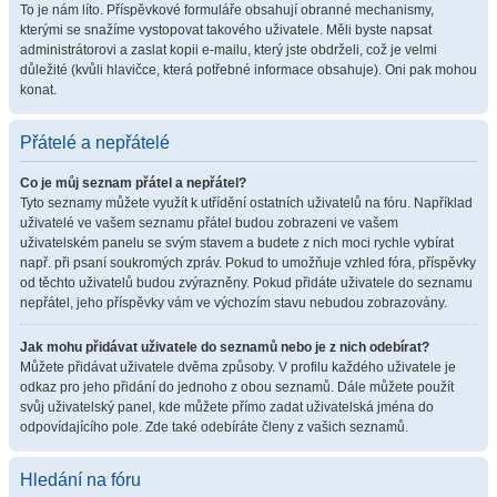
To je nám líto. Příspěvkové formuláře obsahují obranné mechanismy,
kterými se snažíme vystopovat takového uživatele. Měli byste napsat
administrátorovi a zaslat kopii e-mailu, který jste obdrželi, což je velmi
důležité (kvůli hlavičce, která potřebné informace obsahuje). Oni pak mohou
konat.
Přátelé a nepřátelé
Co je můj seznam přátel a nepřátel?
Tyto seznamy můžete využít k utřídění ostatních uživatelů na fóru. Například
uživatelé ve vašem seznamu přátel budou zobrazeni ve vašem
uživatelském panelu se svým stavem a budete z nich moci rychle vybírat
např. při psaní soukromých zpráv. Pokud to umožňuje vzhled fóra, příspěvky
od těchto uživatelů budou zvýrazněny. Pokud přidáte uživatele do seznamu
nepřátel, jeho příspěvky vám ve výchozím stavu nebudou zobrazovány.
Jak mohu přidávat uživatele do seznamů nebo je z nich odebírat?
Můžete přidávat uživatele dvěma způsoby. V profilu každého uživatele je
odkaz pro jeho přidání do jednoho z obou seznamů. Dále můžete použít
svůj uživatelský panel, kde můžete přímo zadat uživatelská jména do
odpovídajícího pole. Zde také odebíráte členy z vašich seznamů.
Hledání na fóru