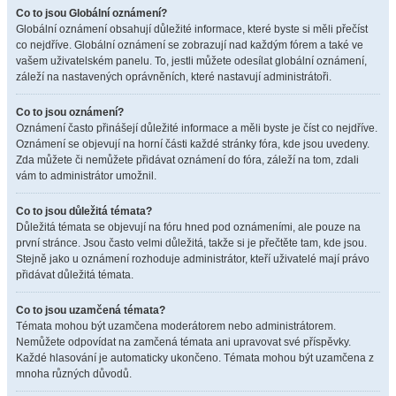
Co to jsou Globální oznámení?
Globální oznámení obsahují důležité informace, které byste si měli přečíst
co nejdříve. Globální oznámení se zobrazují nad každým fórem a také ve
vašem uživatelském panelu. To, jestli můžete odesílat globální oznámení,
záleží na nastavených oprávněních, které nastavují administrátoři.
Co to jsou oznámení?
Oznámení často přinášejí důležité informace a měli byste je číst co nejdříve.
Oznámení se objevují na horní části každé stránky fóra, kde jsou uvedeny.
Zda můžete či nemůžete přidávat oznámení do fóra, záleží na tom, zdali
vám to administrátor umožnil.
Co to jsou důležitá témata?
Důležitá témata se objevují na fóru hned pod oznámeními, ale pouze na
první stránce. Jsou často velmi důležitá, takže si je přečtěte tam, kde jsou.
Stejně jako u oznámení rozhoduje administrátor, kteří uživatelé mají právo
přidávat důležitá témata.
Co to jsou uzamčená témata?
Témata mohou být uzamčena moderátorem nebo administrátorem.
Nemůžete odpovídat na zamčená témata ani upravovat své příspěvky.
Každé hlasování je automaticky ukončeno. Témata mohou být uzamčena z
mnoha různých důvodů.