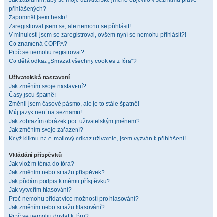
Jak zabráním, aby se moje uživatelské jméno objevilo v seznamu právě
přihlášených?
Zapomněl jsem heslo!
Zaregistroval jsem se, ale nemohu se přihlásit!
V minulosti jsem se zaregistroval, ovšem nyní se nemohu přihlásit?!
Co znamená COPPA?
Proč se nemohu registrovat?
Co dělá odkaz „Smazat všechny cookies z fóra“?
Uživatelská nastavení
Jak změním svoje nastavení?
Časy jsou špatně!
Změnil jsem časové pásmo, ale je to stále špatně!
Můj jazyk není na seznamu!
Jak zobrazím obrázek pod uživatelským jménem?
Jak změním svoje zařazení?
Když kliknu na e-mailový odkaz uživatele, jsem vyzván k přihlášení!
Vkládání příspěvků
Jak vložím téma do fóra?
Jak změním nebo smažu příspěvek?
Jak přidám podpis k mému příspěvku?
Jak vytvořím hlasování?
Proč nemohu přidat více možností pro hlasování?
Jak změním nebo smažu hlasování?
Proč se nemohu dostat k fóru?