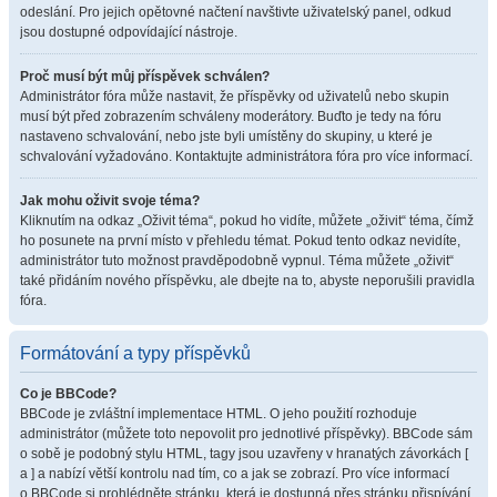
odeslání. Pro jejich opětovné načtení navštivte uživatelský panel, odkud
jsou dostupné odpovídající nástroje.
Proč musí být můj příspěvek schválen?
Administrátor fóra může nastavit, že příspěvky od uživatelů nebo skupin
musí být před zobrazením schváleny moderátory. Buďto je tedy na fóru
nastaveno schvalování, nebo jste byli umístěny do skupiny, u které je
schvalování vyžadováno. Kontaktujte administrátora fóra pro více informací.
Jak mohu oživit svoje téma?
Kliknutím na odkaz „Oživit téma“, pokud ho vidíte, můžete „oživit“ téma, čímž
ho posunete na první místo v přehledu témat. Pokud tento odkaz nevidíte,
administrátor tuto možnost pravděpodobně vypnul. Téma můžete „oživit“
také přidáním nového příspěvku, ale dbejte na to, abyste neporušili pravidla
fóra.
Formátování a typy příspěvků
Co je BBCode?
BBCode je zvláštní implementace HTML. O jeho použití rozhoduje
administrátor (můžete toto nepovolit pro jednotlivé příspěvky). BBCode sám
o sobě je podobný stylu HTML, tagy jsou uzavřeny v hranatých závorkách [
a ] a nabízí větší kontrolu nad tím, co a jak se zobrazí. Pro více informací
o BBCode si prohlédněte stránku, která je dostupná přes stránku přispívání.