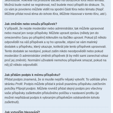
Jednoduše. Klikněte na příslušné tlačítko na obrazovce fóra nebo tématu.
Možná bude nutné se registrovat, než budete moci přispět do diskuze. To,
co vám je povoleno můžete vidět na spodní části fóra nebo tématu (Např.
Můžete přidat nová téma do tohoto fóra, Můžete hlasovat v tomto fóru, atd.
).
Jak změním nebo smažu příspěvek?
V případě, že nejste moderátor nebo administrátor, tak můžete upravovat
nebo mazat jen svoje příspěvky. Můžete upravit zprávu (někdy jen do
omezeného času po přispění) kliknutím na tlačítko
upravit
. Pokud již někdo
odpověděl na váš příspěvek a vy ho upravíte, objeví se vám malinký
dodatek u příspěvku, který ukazuje, kolikrát jste tento příspěvek upravovali.
Tento dodatek se neobjeví, pokud zatím nikdo neodpověděl nebo pokud
moderátor či administrátor změnili příspěvek (ti by měli sami zanechat vzkaz
proč jej změnili). Normální uživatelé nemohou příspěvek smazat, pokud na
něj již někdo odpověděl.
Jak přidám podpis k mému příspěvku?
Přidat podpis znamená, že si musíte nejdřív nějaký vytvořit. To uděláte přes
stránku
Profil
. Podpis můžete přidat k právě psanému příspěvku zatržením
položky
Připojit podpis
. Můžete rovněž přidat stejný podpis pro všechny
vaše příspěvky zaškrtnutím příslušného políčka v nastavení profilu (je
možné nepřidávat podpis k vybraným příspěvkům odstraněním tohoto
zaškrtnutí).
Jak vytvořím hlasování?