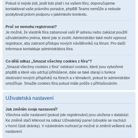
Pokud si nejste jisti, jestli toto platí i na vašem fóru, doporučujeme
kontaktovat vaše právního poradce, phpBB Teams nemůže a nebude
poskytovat právni podporu v jakémkoliv kontextu.
Proč se nemohu registrovat?
Je možné, že vlastník fóra zabanoval vaši IP adresu nebo zakázal použití
uživatelského jména, které jste si zvolili. Administrátor také mohl vypnout
registrace, aby zabranil přístupu nových návštěvníků na fórum. Pro další
informace kontaktuje administrátora fóra.
Co dělá odkaz „Smazat všechny cookies z fóra“?
„Smazat všechny cookies z fóra“ odstraní cookies, které jsou vytvořené
phpBB a které vás udržují přihlášené, dále se také starají o funkce
sledování nových příspěvků na fórech a v tématech, pokud to administrátor
umožňuje. Smažte cookies fóra pokud máte potíže s přihlašováním.
Uživatelská nastavení
Jak změním svoje nastavení?
Všechna vaše nastavení (pokud jste registrováni) jsou uložena v databázi.
Ke změně stačí kliknout na odkaz
Uživatelský panel
(obvykle se nachází
v horní části stránky). V následném rozhraní je možné si změnit veškerá svá
nastavení.