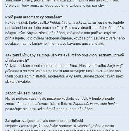
soukromé zprávy, posílání e-mailů uživatelům, přihlášení do skupin, atd.
Vřele vám tedy registraci doporučujeme. Zabere to jen pár chvil.
Proč jsem automaticky odhlášen?
Pokud nezaškrtnete tlačítko
Přihlásit automaticky při příští návštěvě
, budete
přihlášeni jen po dobu práce na fóru. Toto má zabránit zneužití vašeho účtu
někým jiným. Abyste zůstali přihlášeni, zaškrtněte toto políčko, když se
přihlašujete. Toto ovšem nedoporučujeme, když se přihlašujete z veřejného
počítače, např. v knihovně, internetové kavárně, univerzitě atd.
Jak zabráním, aby se moje uživatelské jméno objevilo v seznamu právě
přihlášených?
V Uživatelském panelu najdete pod položkou „Nastavení“ volbu
Skrýt moji
přítomnost na fóru
. Volbou možnosti
Ano
aktivujete tuto funkci. Online vás
uvidí pouze administrátoři, moderátoři a vy sami. Budete započítáváni mezi
skryté uživatele.
Zapomněl jsem heslo!
Nic se neděje, vaše heslo můžeme kdykoliv obnovit. V tomto případě
zmáčkněte na přihlašovací stránce tlačítko
Zapomněl jsem svoje heslo
,
pokračujte dle instrukcí a téměř ihned budete přihlášeni.
Zaregistroval jsem se, ale nemohu se přihlásit!
Nejprve zkontrolujte, že zadáváte správné uživatelské jméno a heslo.