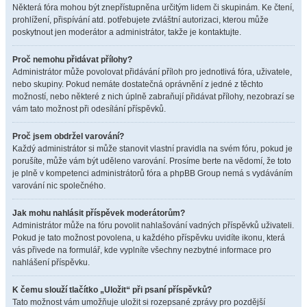
Některá fóra mohou být znepřístupněna určitým lidem či skupinám. Ke čtení,
prohlížení, přispívání atd. potřebujete zvláštní autorizaci, kterou může
poskytnout jen moderátor a administrátor, takže je kontaktujte.
Proč nemohu přidávat přílohy?
Administrátor může povolovat přidávání příloh pro jednotlivá fóra, uživatele,
nebo skupiny. Pokud nemáte dostatečná oprávnění z jedné z těchto
možností, nebo některé z nich úplně zabraňují přidávat přílohy, nezobrazí se
vám tato možnost při odesílání příspěvků.
Proč jsem obdržel varování?
Každý administrátor si může stanovit vlastní pravidla na svém fóru, pokud je
porušíte, může vám být uděleno varování. Prosíme berte na vědomí, že toto
je plně v kompetenci administrátorů fóra a phpBB Group nemá s vydáváním
varování nic společného.
Jak mohu nahlásit příspěvek moderátorům?
Administrátor může na fóru povolit nahlašování vadných příspěvků uživateli.
Pokud je tato možnost povolena, u každého příspěvku uvidíte ikonu, která
vás přivede na formulář, kde vyplníte všechny nezbytné informace pro
nahlášení příspěvku.
K čemu slouží tlačítko „Uložit“ při psaní příspěvků?
Tato možnost vám umožňuje uložit si rozepsané zprávy pro pozdější