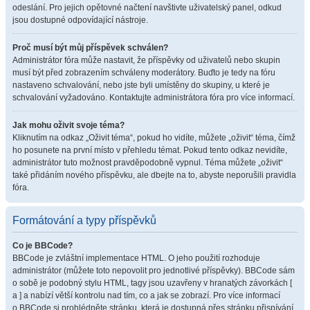
odeslání. Pro jejich opětovné načtení navštivte uživatelský panel, odkud
jsou dostupné odpovídající nástroje.
Proč musí být můj příspěvek schválen?
Administrátor fóra může nastavit, že příspěvky od uživatelů nebo skupin
musí být před zobrazením schváleny moderátory. Buďto je tedy na fóru
nastaveno schvalování, nebo jste byli umístěny do skupiny, u které je
schvalování vyžadováno. Kontaktujte administrátora fóra pro více informací.
Jak mohu oživit svoje téma?
Kliknutím na odkaz „Oživit téma“, pokud ho vidíte, můžete „oživit“ téma, čímž
ho posunete na první místo v přehledu témat. Pokud tento odkaz nevidíte,
administrátor tuto možnost pravděpodobně vypnul. Téma můžete „oživit“
také přidáním nového příspěvku, ale dbejte na to, abyste neporušili pravidla
fóra.
Formátování a typy příspěvků
Co je BBCode?
BBCode je zvláštní implementace HTML. O jeho použití rozhoduje
administrátor (můžete toto nepovolit pro jednotlivé příspěvky). BBCode sám
o sobě je podobný stylu HTML, tagy jsou uzavřeny v hranatých závorkách [
a ] a nabízí větší kontrolu nad tím, co a jak se zobrazí. Pro více informací
o BBCode si prohlédněte stránku, která je dostupná přes stránku přispívání.