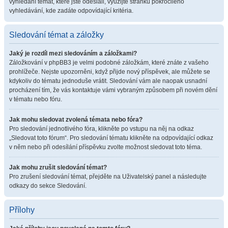
vyhledání témat, které jste odeslali, využijte stránku pokročilého
vyhledávání, kde zadáte odpovídající kritéria.
Sledování témat a záložky
Jaký je rozdíl mezi sledováním a záložkami?
Záložkování v phpBB3 je velmi podobné záložkám, které znáte z vašeho
prohlížeče. Nejste upozorněni, když přijde nový příspěvek, ale můžete se
kdykoliv do tématu jednoduše vrátit. Sledování vám ale naopak usnadní
procházení tím, že vás kontaktuje vámi vybraným způsobem při novém dění
v tématu nebo fóru.
Jak mohu sledovat zvolená témata nebo fóra?
Pro sledování jednotlivého fóra, klikněte po vstupu na něj na odkaz
„Sledovat toto fórum“. Pro sledování tématu klikněte na odpovídající odkaz
v něm nebo při odesílání příspěvku zvolte možnost sledovat toto téma.
Jak mohu zrušit sledování témat?
Pro zrušení sledování témat, přejděte na Uživatelský panel a následujte
odkazy do sekce Sledování.
Přílohy