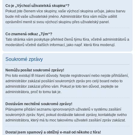
Co je „Výchozí uživatelská skupina“?
Pokud jste členem více skupiny, vaše výchozí skupina určuje, jakou barvu
bude mít vaše uživatelské jméno. Administrátor fóra vám může udělit
oprávnění menit si svou výchozí skupinu přes uživatelský panel.
Co znamená odkaz „Tým“?
Tato stránka vám poskytuje přehled členů týmu fóra, včetně administrátorů a
moderátorů včetně dalších informací, jako např. která fóra moderují.
Soukromé zprávy
Nemůžu posílat soukromé zprávy!
Pro toto existují tři hlavní důvody. Nejste registrovaní nebo nejste přihlášení,
administrátor zakázal posílání soukromých zpráv pro celý board nebo to
administrátor zakázal přímo vám. Pokud je toto ten důvod, zeptejte se
administrátora, proč to tomu tak je.
Dostávám nechtěné soukromé zprávy!
Plánujeme přidání seznamu ignorovaných uživatelů v systému zasílání
soukromých zpráv. Nyní, pokud dostáváte takové zprávy, kontaktujte svého
administrátora, který má tu moc takovému uživateli zasílání zpráv zakázat.
Dostal jsem spamový a obtížný e-mail od někoho z fóra!