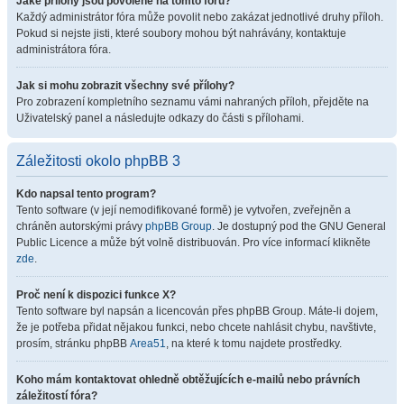
Jaké přílohy jsou povolené na tomto fóru?
Každý administrátor fóra může povolit nebo zakázat jednotlivé druhy příloh.
Pokud si nejste jisti, které soubory mohou být nahrávány, kontaktuje
administrátora fóra.
Jak si mohu zobrazit všechny své přílohy?
Pro zobrazení kompletního seznamu vámi nahraných příloh, přejděte na
Uživatelský panel a následujte odkazy do části s přílohami.
Záležitosti okolo phpBB 3
Kdo napsal tento program?
Tento software (v její nemodifikované formě) je vytvořen, zveřejněn a
chráněn autorskými právy
phpBB Group
. Je dostupný pod the GNU General
Public Licence a může být volně distribuován. Pro více informací klikněte
zde
.
Proč není k dispozici funkce X?
Tento software byl napsán a licencován přes phpBB Group. Máte-li dojem,
že je potřeba přidat nějakou funkci, nebo chcete nahlásit chybu, navštivte,
prosím, stránku phpBB
Area51
, na které k tomu najdete prostředky.
Koho mám kontaktovat ohledně obtěžujících e-mailů nebo právních
záležitostí fóra?