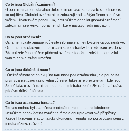
Co to jsou Globální oznámení?
Globální oznámení obsahují důležité informace, které byste si měli přečíst
co nejdříve. Globální oznámení se zobrazují nad každým fórem a také ve
vašem uživatelském panelu. To, jestli můžete odesílat globální oznámení,
záleží na nastavených oprávněních, které nastavují administrátoři.
Co to jsou oznámení?
Oznámení často přinášejí důležité informace a měli byste je číst co nejdříve.
Oznámení se objevují na horní části každé stránky fóra, kde jsou uvedeny.
Zda můžete či nemůžete přidávat oznámení do fóra, záleží na tom, zdali
vám to administrátor umožnil.
Co to jsou důležitá témata?
Důležitá témata se objevují na fóru hned pod oznámeními, ale pouze na
první stránce. Jsou často velmi důležitá, takže si je přečtěte tam, kde jsou.
Stejně jako u oznámení rozhoduje administrátor, kteří uživatelé mají právo
přidávat důležitá témata.
Co to jsou uzamčená témata?
Témata mohou být uzamčena moderátorem nebo administrátorem.
Nemůžete odpovídat na zamčená témata ani upravovat své příspěvky.
Každé hlasování je automaticky ukončeno. Témata mohou být uzamčena z
mnoha různých důvodů.