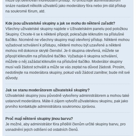
může být definován individuální přístup. To umožňuje administrátorům
snáze nastavit několik uživatelů jako moderátory fóra nebo jim dát přístup
na soukromé fórum, atd.
Kde jsou uživatelské skupiny a jak se mohu do některé zařadit?
Všechny uživatelské skupiny najdete v Uživatelském panelu pod položkou
Skupiny. Chcete-li se k některé připojit, pokračujte kliknutím na příslušné
tlačítko. Nicméně ne všechny skupiny mají otevřený přístup. Některé mohou
vyžadovat schválení k přístupu, některé mohou být uzavřené a některé
mohou mít dokonce skryté členství. Je-li skupina otevřená, můžete se
připojit kliknutím na příslušné tlačítko. Vyžaduje-li skupina schválení,
můžete o něj zažádat kliknutím na příslušné tlačítko. Moderátor skupiny
musí vaši žádost schválit a může se vás zeptat na důvod žádosti. Prosím,
nedotírejte na moderátora skupiny, pokud vaši žádost zamítne; bude mít své
důvody.
Jak se stanu moderátorem uživatelské skupiny?
Uživatelské skupiny jsou původně vytvořeny administrátorem a mohou také
ustanovit moderátora. Máte-li zájem vytvořit uživatelskou skupinu, pak jako
prvního kontaktujte administrátora soukromou zprávou.
Proč mají některé skupiny jinou barvu?
Je možné, aby administrátor fóra přidělil členům určité skupiny barvu, pro
usnadnění jejich odlišení od ostatních členů.