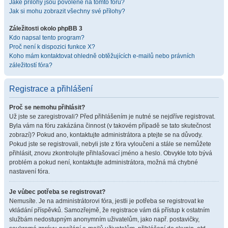
Jaké přílohy jsou povolené na tomto fóru?
Jak si mohu zobrazit všechny své přílohy?
Záležitosti okolo phpBB 3
Kdo napsal tento program?
Proč není k dispozici funkce X?
Koho mám kontaktovat ohledně obtěžujících e-mailů nebo právních
záležitostí fóra?
Registrace a přihlášení
Proč se nemohu přihlásit?
Už jste se zaregistrovali? Před přihlášením je nutné se nejdříve registrovat.
Byla vám na fóru zakázána činnost (v takovém případě se tato skutečnost
zobrazí)? Pokud ano, kontaktujte administrátora a ptejte se na důvody.
Pokud jste se registrovali, nebyli jste z fóra vyloučeni a stále se nemůžete
přihlásit, znovu zkontrolujte přihlašovací jméno a heslo. Obvykle toto bývá
problém a pokud není, kontaktujte administrátora, možná má chybné
nastavení fóra.
Je vůbec potřeba se registrovat?
Nemusíte. Je na administrátorovi fóra, jestli je potřeba se registrovat ke
vkládání příspěvků. Samozřejmě, že registrace vám dá přístup k ostatním
službám nedostupným anonymním uživatelům, jako např. postavičky,