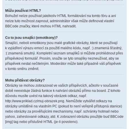
Můžu používat HTML?
Bohužel nelze používat jakékoliv HTML formátování na tomto fóru a ani
nelze tuto možnost zapnout, administrátor však může definovat vlastní
BBCode značky, které mohou HTML nahradit.
Co to jsou smajlíci (emotikony)?
Smajlíci, neboli emotikony jsou malé grafické obrázky, které se používají
k vyjádření výrazu emocí za použití malého kódu, např. :) znamená šťastný,
:( znamená smutný. Kompletní seznam smajlíků si můžete prohlédnout přes
příspěvkový formulář. Prosím, snažte se tyto smajlíky nezneužívat, aby se
příspěvek nestal nečitelným. Moderátor může také případně váš příspěvek
v tomto směru změnit.
Mohu přidávat obrázky?
Obrázky se mohou zobrazovat ve vašich příspěvcích, ačkoliv v současné
době neexistuje žádná funkce k nahrání obrázků přímo na board. Z tohoto
důvodu musíte uvést na takový obrázek odkaz, např.
http://www.priklad.cz/muj-obrazek.png. Nemůžete vytvářet odkazy na
obrázky umístěné na vlastním PC (pokud to není veřejně přístupná stanice)
nebo obrázky za prověřujícími mechanismy, např. schránky hotmail nebo
yahoo, zaheslované odkazy, atd. K zobrazení obrázku použijte buď BBCode
[img] tag nebo příslušné HTML (je-li povoleno).