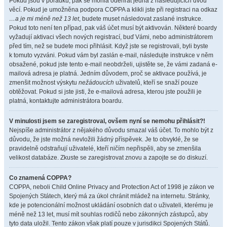
Pokud jsou v pořádku, pak se mohla odehrát jedna z následujících dvou
věcí. Pokud je umožněna podpora COPPA a klikli jste při registraci na odkaz
…a je mi méně než 13 let
, budete muset následovat zaslané instrukce.
Pokud toto není ten případ, pak váš účet musí být aktivován. Některé boardy
vyžadují aktivaci všech nových registrací, buď Vámi, nebo administrátorem
před tím, než se budete moci přihlásit. Když jste se registrovali, byli byste
k tomuto vyzváni. Pokud vám byl zaslán e-mail, následujte instrukce v něm
obsažené, pokud jste tento e-mail neobdrželi, ujistěte se, že vámi zadaná e-
mailová adresa je platná. Jedním důvodem, proč se aktivace používá, je
zmenšit možnost výskytu
nežádoucích
uživatelů, kteří se snaží pouze
obtěžovat. Pokud si jste jisti, že e-mailová adresa, kterou jste použili je
platná, kontaktujte administrátora boardu.
V minulosti jsem se zaregistroval, ovšem nyní se nemohu přihlásit?!
Nejspíše administrátor z nějakého důvodu smazal váš účet. To mohlo být z
důvodu, že jste možná nevložili žádný příspěvek. Je to obvyklé, že se
pravidelně odstraňují uživatelé, kteří ničím nepřispěli, aby se zmenšila
velikost databáze. Zkuste se zaregistrovat znovu a zapojte se do diskuzí.
Co znamená COPPA?
COPPA, neboli Child Online Privacy and Protection Act of 1998 je zákon ve
Spojených Státech, který má za úkol chránit mládež na internetu. Stránky,
kde je potencionální možnost ukládání osobních dat o uživateli, kterému je
méně než 13 let, musí mít souhlas rodičů nebo zákonných zástupců, aby
tyto data uložil. Tento zákon však platí pouze v jurisdikci Spojených Států.