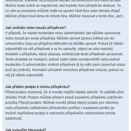
Jednoduše. Klikněte na příslušné tlačítko na obrazovce fóra nebo tématu.
Možná bude nutné se registrovat, než budete moci přispět do diskuze. To,
co vám je povoleno můžete vidět na spodní části fóra nebo tématu (Např.
Můžete přidat nová téma do tohoto fóra, Můžete hlasovat v tomto fóru, atd.
).
Jak změním nebo smažu příspěvek?
V případě, že nejste moderátor nebo administrátor, tak můžete upravovat
nebo mazat jen svoje příspěvky. Můžete upravit zprávu (někdy jen do
omezeného času po přispění) kliknutím na tlačítko
upravit
. Pokud již někdo
odpověděl na váš příspěvek a vy ho upravíte, objeví se vám malinký
dodatek u příspěvku, který ukazuje, kolikrát jste tento příspěvek upravovali.
Tento dodatek se neobjeví, pokud zatím nikdo neodpověděl nebo pokud
moderátor či administrátor změnili příspěvek (ti by měli sami zanechat vzkaz
proč jej změnili). Normální uživatelé nemohou příspěvek smazat, pokud na
něj již někdo odpověděl.
Jak přidám podpis k mému příspěvku?
Přidat podpis znamená, že si musíte nejdřív nějaký vytvořit. To uděláte přes
stránku
Profil
. Podpis můžete přidat k právě psanému příspěvku zatržením
položky
Připojit podpis
. Můžete rovněž přidat stejný podpis pro všechny
vaše příspěvky zaškrtnutím příslušného políčka v nastavení profilu (je
možné nepřidávat podpis k vybraným příspěvkům odstraněním tohoto
zaškrtnutí).
Jak vytvořím hlasování?