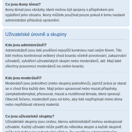
Co jsou ikony témat?
Ikony témat jsou obrázky, které mohou být spojeny s příspěvkem pro
vyjádření jeho obsahu. Ikony můžete používat pouze pokud k tomu nastavil
administrátor příslušná oprávnění.
Uživatelské úrovně a skupiny
Kdo jsou administrátoři?
Administrátoři jsou lidé pověření nejvyšší kontrolou nad celým fórem. Tito
lidé mohou kontrolovat veškerý chod boardu včetně povolování, zakazování
uživatelů, vytváření uživatelských skupin nebo moderátorů, atd. Mají také
všechny pravomoci moderátorů na celém boardu.
Kdo jsou moderátoři?
Moderátoři jsou jednotlivci (nebo skupiny jednotlivců), jejichž práce je starat
se o chod fóra každý den. Mají právo upravovat nebo mazat příspěvky,
zamykat/odemykat, přesouvat, mazat a rozdělovat témata, která spravují.
Obecně řečeno, moderátoři jsou od toho, aby lidé nepřispívali
mimo téma
nebo nepřidávali otravný materiál.
Co jsou uživatelské skupiny?
Uživatelské skupiny jsou cestou, kterou administrátoři mohou seskupovat
uživatele. Každý uživatel může patřit do několika skupin a každé skupině