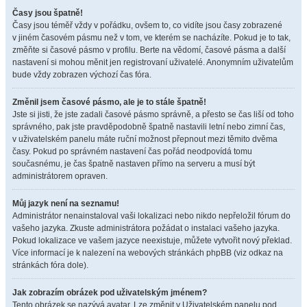
Časy jsou špatně!
Časy jsou téměř vždy v pořádku, ovšem to, co vidíte jsou časy zobrazené
v jiném časovém pásmu než v tom, ve kterém se nacházíte. Pokud je to tak,
změňte si časové pásmo v profilu. Berte na vědomí, časové pásma a další
nastavení si mohou měnit jen registrovaní uživatelé. Anonymním uživatelům
bude vždy zobrazen výchozí čas fóra.
Změnil jsem časové pásmo, ale je to stále špatně!
Jste si jisti, že jste zadali časové pásmo správně, a přesto se čas liší od toho
správného, pak jste pravděpodobně špatně nastavili letní nebo zimní čas,
v uživatelském panelu máte ruční možnost přepnout mezi těmito dvěma
časy. Pokud po správném nastavení čas pořád neodpovídá tomu
současnému, je čas špatně nastaven přímo na serveru a musí být
administrátorem opraven.
Můj jazyk není na seznamu!
Administrátor nenainstaloval vaši lokalizaci nebo nikdo nepřeložil fórum do
vašeho jazyka. Zkuste administrátora požádat o instalaci vašeho jazyka.
Pokud lokalizace ve vašem jazyce neexistuje, můžete vytvořit nový překlad.
Více informací je k nalezení na webových stránkách phpBB (viz odkaz na
stránkách fóra dole).
Jak zobrazím obrázek pod uživatelským jménem?
Tento obrázek se nazývá avatar. Lze změnit v Uživatelském panelu pod