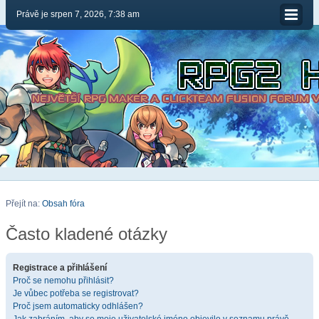
Právě je srpen 7, 2026, 7:38 am
Přejít na:
Obsah fóra
Často kladené otázky
Registrace a přihlášení
Proč se nemohu přihlásit?
Je vůbec potřeba se registrovat?
Proč jsem automaticky odhlášen?