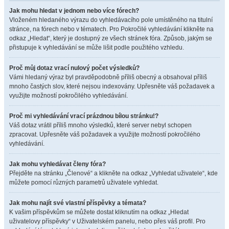
Jak mohu hledat v jednom nebo více fórech?
Vloženém hledaného výrazu do vyhledávacího pole umístěného na titulní
stránce, na fórech nebo v tématech. Pro Pokročilé vyhledávání klikněte na
odkaz „Hledat“, který je dostupný ze všech stránek fóra. Způsob, jakým se
přistupuje k vyhledávání se může lišit podle použitého vzhledu.
Proč můj dotaz vrací nulový počet výsledků?
Vámi hledaný výraz byl pravděpodobně příliš obecný a obsahoval příliš
mnoho častých slov, které nejsou indexovány. Upřesněte váš požadavek a
využijte možností pokročilého vyhledávání.
Proč mi vyhledávání vrací prázdnou bílou stránku!?
Váš dotaz vrátil příliš mnoho výsledků, které server nebyl schopen
zpracovat. Upřesněte váš požadavek a využijte možností pokročilého
vyhledávání.
Jak mohu vyhledávat členy fóra?
Přejděte na stránku „Členové“ a klikněte na odkaz „Vyhledat uživatele“, kde
můžete pomocí různých parametrů uživatele vyhledat.
Jak mohu najít své vlastní příspěvky a témata?
K vašim příspěvkům se můžete dostat kliknutím na odkaz „Hledat
uživatelovy příspěvky“ v Uživatelském panelu, nebo přes váš profil. Pro