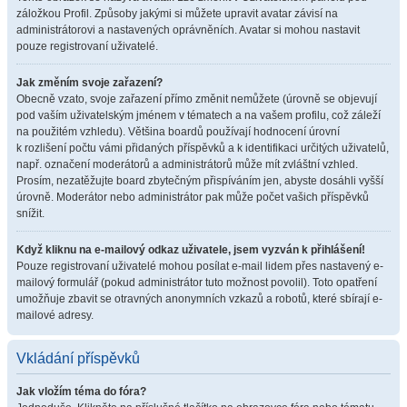
záložkou Profil. Způsoby jakými si můžete upravit avatar závisí na
administrátorovi a nastavených oprávněních. Avatar si mohou nastavit
pouze registrovaní uživatelé.
Jak změním svoje zařazení?
Obecně vzato, svoje zařazení přímo změnit nemůžete (úrovně se objevují
pod vaším uživatelským jménem v tématech a na vašem profilu, což záleží
na použitém vzhledu). Většina boardů používají hodnocení úrovní
k rozlišení počtu vámi přidaných příspěvků a k identifikaci určitých uživatelů,
např. označení moderátorů a administrátorů může mít zvláštní vzhled.
Prosím, nezatěžujte board zbytečným přispíváním jen, abyste dosáhli vyšší
úrovně. Moderátor nebo administrátor pak může počet vašich příspěvků
snížit.
Když kliknu na e-mailový odkaz uživatele, jsem vyzván k přihlášení!
Pouze registrovaní uživatelé mohou posílat e-mail lidem přes nastavený e-
mailový formulář (pokud administrátor tuto možnost povolil). Toto opatření
umožňuje zbavit se otravných anonymních vzkazů a robotů, které sbírají e-
mailové adresy.
Vkládání příspěvků
Jak vložím téma do fóra?