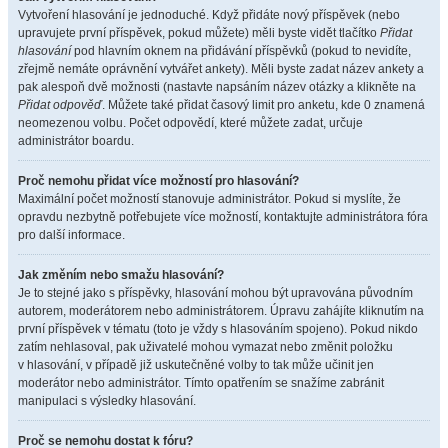
Vytvoření hlasování je jednoduché. Když přidáte nový příspěvek (nebo
upravujete první příspěvek, pokud můžete) měli byste vidět tlačítko
Přidat
hlasování
pod hlavním oknem na přidávání příspěvků (pokud to nevidíte,
zřejmě nemáte oprávnění vytvářet ankety). Měli byste zadat název ankety a
pak alespoň dvě možnosti (nastavte napsáním název otázky a klikněte na
Přidat odpověď
. Můžete také přidat časový limit pro anketu, kde 0 znamená
neomezenou volbu. Počet odpovědí, které můžete zadat, určuje
administrátor boardu.
Proč nemohu přidat více možností pro hlasování?
Maximální počet možností stanovuje administrátor. Pokud si myslíte, že
opravdu nezbytně potřebujete více možností, kontaktujte administrátora fóra
pro další informace.
Jak změním nebo smažu hlasování?
Je to stejné jako s příspěvky, hlasování mohou být upravována původním
autorem, moderátorem nebo administrátorem. Úpravu zahájíte kliknutím na
první příspěvek v tématu (toto je vždy s hlasováním spojeno). Pokud nikdo
zatím nehlasoval, pak uživatelé mohou vymazat nebo změnit položku
v hlasování, v případě již uskutečněné volby to tak může učinit jen
moderátor nebo administrátor. Tímto opatřením se snažíme zabránit
manipulaci s výsledky hlasování.
Proč se nemohu dostat k fóru?