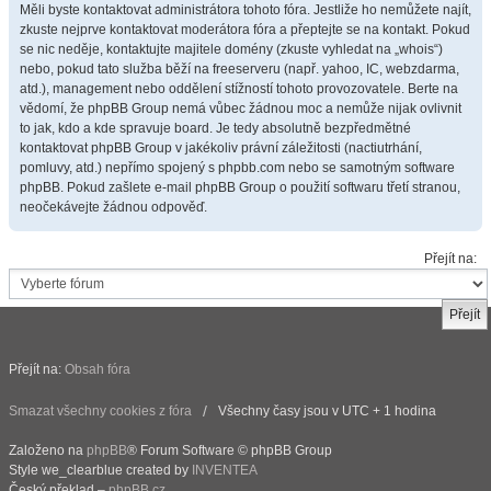
Měli byste kontaktovat administrátora tohoto fóra. Jestliže ho nemůžete najít,
zkuste nejprve kontaktovat moderátora fóra a přeptejte se na kontakt. Pokud
se nic neděje, kontaktujte majitele domény (zkuste vyhledat na „whois“)
nebo, pokud tato služba běží na freeserveru (např. yahoo, IC, webzdarma,
atd.), management nebo oddělení stížností tohoto provozovatele. Berte na
vědomí, že phpBB Group nemá vůbec žádnou moc a nemůže nijak ovlivnit
to jak, kdo a kde spravuje board. Je tedy absolutně bezpředmětné
kontaktovat phpBB Group v jakékoliv právní záležitosti (nactiutrhání,
pomluvy, atd.) nepřímo spojený s phpbb.com nebo se samotným software
phpBB. Pokud zašlete e-mail phpBB Group o použití softwaru třetí stranou,
neočekávejte žádnou odpověď.
Přejít na:
Přejít na:
Obsah fóra
Smazat všechny cookies z fóra
Všechny časy jsou v UTC + 1 hodina
Založeno na
phpBB
® Forum Software © phpBB Group
Style we_clearblue created by
INVENTEA
Český překlad –
phpBB.cz