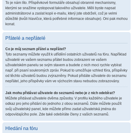
To je nám líto. Příspěvkové formuláře obsahují obranné mechanismy,
kterými se snažíme vystopovat takového uživatele. Měli byste napsat
administrátorovi a zaslat kopii e-mailu, který jste obdrželi, což je velmi
důležité (kvůli hlavičce, která potřebné informace obsahuje). Oni pak mohou
konat.
Přátelé a nepřátelé
Co je můj seznam přátel a nepřátel?
Tyto seznamy můžete využít k utřídění ostatních uživatelů na fóru. Například
uživatelé ve vašem seznamu přátel budou zobrazeni ve vašem
uživatelském panelu se svým stavem a budete z nich moci rychle vybírat
např. při psaní soukromých zpráv. Pokud to umožňuje vzhled fóra, příspěvky
od těchto uživatelů budou zvýrazněny. Pokud přidáte uživatele do seznamu
nepřátel, jeho příspěvky vám ve výchozím stavu nebudou zobrazovány.
Jak mohu přidávat uživatele do seznamů nebo je z nich odebírat?
Můžete přidávat uživatele dvěma způsoby. V profilu každého uživatele je
odkaz pro jeho přidání do jednoho z obou seznamů. Dále můžete použít
svůj uživatelský panel, kde můžete přímo zadat uživatelská jména do
odpovídajícího pole. Zde také odebíráte členy z vašich seznamů.
Hledání na fóru