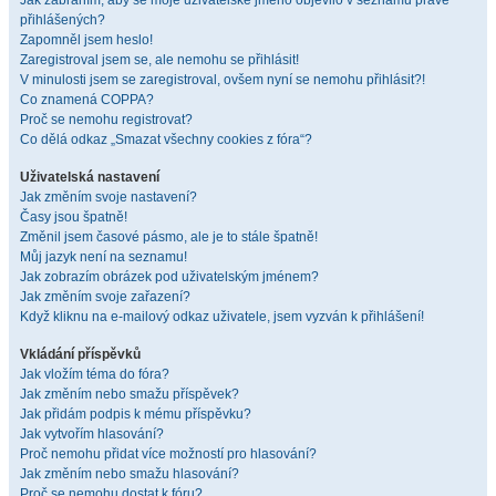
Jak zabráním, aby se moje uživatelské jméno objevilo v seznamu právě
přihlášených?
Zapomněl jsem heslo!
Zaregistroval jsem se, ale nemohu se přihlásit!
V minulosti jsem se zaregistroval, ovšem nyní se nemohu přihlásit?!
Co znamená COPPA?
Proč se nemohu registrovat?
Co dělá odkaz „Smazat všechny cookies z fóra“?
Uživatelská nastavení
Jak změním svoje nastavení?
Časy jsou špatně!
Změnil jsem časové pásmo, ale je to stále špatně!
Můj jazyk není na seznamu!
Jak zobrazím obrázek pod uživatelským jménem?
Jak změním svoje zařazení?
Když kliknu na e-mailový odkaz uživatele, jsem vyzván k přihlášení!
Vkládání příspěvků
Jak vložím téma do fóra?
Jak změním nebo smažu příspěvek?
Jak přidám podpis k mému příspěvku?
Jak vytvořím hlasování?
Proč nemohu přidat více možností pro hlasování?
Jak změním nebo smažu hlasování?
Proč se nemohu dostat k fóru?