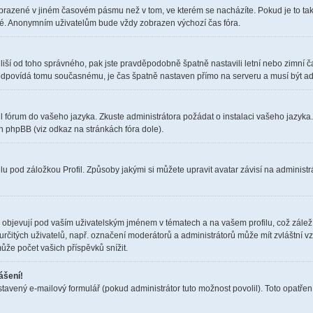
obrazené v jiném časovém pásmu než v tom, ve kterém se nacházíte. Pokud je to tak
elé. Anonymním uživatelům bude vždy zobrazen výchozí čas fóra.
čas liší od toho správného, pak jste pravděpodobně špatně nastavili letní nebo zimn
dpovídá tomu současnému, je čas špatně nastaven přímo na serveru a musí být ad
il fórum do vašeho jazyka. Zkuste administrátora požádat o instalaci vašeho jazyka
h phpBB (viz odkaz na stránkách fóra dole).
u pod záložkou Profil. Způsoby jakými si můžete upravit avatar závisí na administr
objevují pod vaším uživatelským jménem v tématech a na vašem profilu, což zálež
i určitých uživatelů, např. označení moderátorů a administrátorů může mít zvláštní 
ůže počet vašich příspěvků snížit.
ášení!
stavený e-mailový formulář (pokud administrátor tuto možnost povolil). Toto opatř