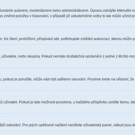
ůvodním autorem, moderátorem nebo administrátorem. Úpravu zahájíte kliknutím na 
 změnit položku v hlasování, v případě již uskutečněné volby to tak může učinit j
Ke čtení, prohlížení, přispívání atd. potřebujete zvláštní autorizaci, kterou může p
a, uživatele, nebo skupiny. Pokud nemáte dostatečná oprávnění z jedné z těchto možn
óru, pokud je porušíte, může vám být uděleno varování. Prosíme berte na vědomí, že
ů uživateli. Pokud je tato možnost povolena, u každého příspěvku uvidíte ikonu, kt
ší odeslání. Pro jejich opětovné načtení navštivte uživatelský panel, odkud jsou d