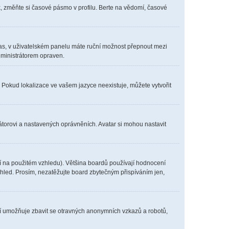
, změňte si časové pásmo v profilu. Berte na vědomí, časové
í čas, v uživatelském panelu máte ruční možnost přepnout mezi
ministrátorem opraven.
. Pokud lokalizace ve vašem jazyce neexistuje, můžete vytvořit
átorovi a nastavených oprávněních. Avatar si mohou nastavit
í na použitém vzhledu). Většina boardů používají hodnocení
vzhled. Prosím, nezatěžujte board zbytečným přispíváním jen,
ení umožňuje zbavit se otravných anonymních vzkazů a robotů,