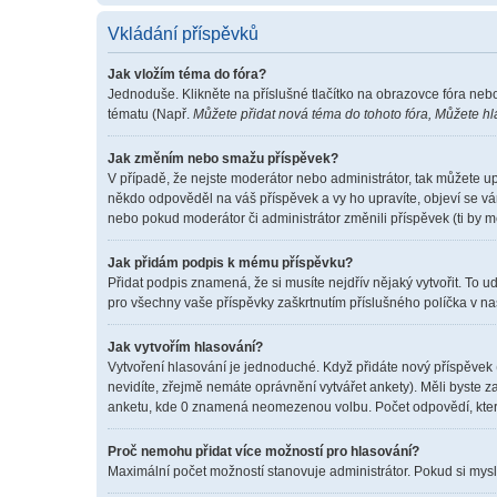
Vkládání příspěvků
Jak vložím téma do fóra?
Jednoduše. Klikněte na příslušné tlačítko na obrazovce fóra neb
tématu (Např.
Můžete přidat nová téma do tohoto fóra, Můžete hla
Jak změním nebo smažu příspěvek?
V případě, že nejste moderátor nebo administrátor, tak můžete u
někdo odpověděl na váš příspěvek a vy ho upravíte, objeví se vá
nebo pokud moderátor či administrátor změnili příspěvek (ti by 
Jak přidám podpis k mému příspěvku?
Přidat podpis znamená, že si musíte nejdřív nějaký vytvořit. To u
pro všechny vaše příspěvky zaškrtnutím příslušného políčka v na
Jak vytvořím hlasování?
Vytvoření hlasování je jednoduché. Když přidáte nový příspěvek 
nevidíte, zřejmě nemáte oprávnění vytvářet ankety). Měli byste
anketu, kde 0 znamená neomezenou volbu. Počet odpovědí, které
Proč nemohu přidat více možností pro hlasování?
Maximální počet možností stanovuje administrátor. Pokud si myslí