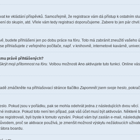
istrovat ke vkládání příspěvků. Samozřejmě, že registrace vám dá přístup k ostatní
ení do skupin, atd. Vřele vám tedy registraci doporučujeme. Zabere to jen pár chvil
ěvě
, budete přihlášeni jen po dobu práce na fóru. Toto má zabránit zneužití vašeho ú
e přihlašujete z veřejného počítače, např. v knihovně, internetové kavárně, univerz
namu právě přihlášených?
Skrýt moji přítomnost na fóru
. Volbou možnosti
Ano
aktivujete tuto funkci. Online vá
adě zmáčkněte na přihlašovací stránce tlačítko
Zapomněl jsem svoje heslo
, pokrač
eslo. Pokud jsou v pořádku, pak se mohla odehrát jedna z následujících dvou věcí. 
é instrukce. Pokud toto není ten případ, pak váš účet musí být aktivován. Některé 
 se registrovali, byli byste k tomuto vyzváni. Pokud vám byl zaslán e-mail, následuj
 důvodem, proč se aktivace používá, je zmenšit možnost výskytu
nežádoucích
uživate
trátora boardu.