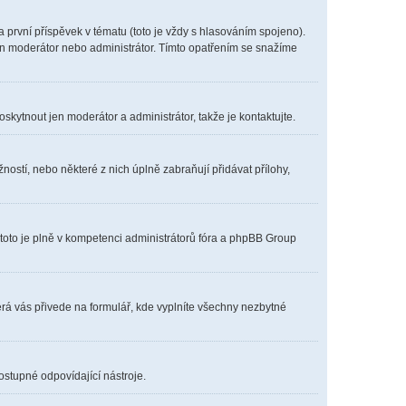
první příspěvek v tématu (toto je vždy s hlasováním spojeno).
en moderátor nebo administrátor. Tímto opatřením se snažíme
oskytnout jen moderátor a administrátor, takže je kontaktujte.
ostí, nebo některé z nich úplně zabraňují přidávat přílohy,
 toto je plně v kompetenci administrátorů fóra a phpBB Group
erá vás přivede na formulář, kde vyplníte všechny nezbytné
ostupné odpovídající nástroje.