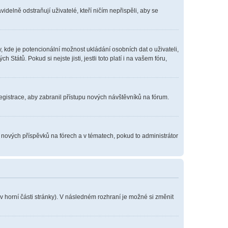
delně odstraňují uživatelé, kteří ničím nepřispěli, aby se
, kde je potencionální možnost ukládání osobních dat o uživateli,
tátů. Pokud si nejste jisti, jestli toto platí i na vašem fóru,
registrace, aby zabranil přístupu nových návštěvníků na fórum.
í nových příspěvků na fórech a v tématech, pokud to administrátor
v horní části stránky). V následném rozhraní je možné si změnit