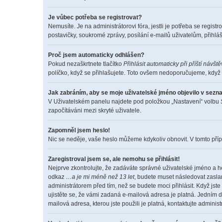
Je vůbec potřeba se registrovat?
Nemusíte. Je na administrátorovi fóra, jestli je potřeba se reg
postavičky, soukromé zprávy, posílání e-mailů uživatelům, přihláš
Proč jsem automaticky odhlášen?
Pokud nezaškrtnete tlačítko
Přihlásit automaticky při příští návšt
políčko, když se přihlašujete. Toto ovšem nedoporučujeme, když s
Jak zabráním, aby se moje uživatelské jméno objevilo v sez
V Uživatelském panelu najdete pod položkou „Nastavení“ volbu
započítáváni mezi skryté uživatele.
Zapomněl jsem heslo!
Nic se neděje, vaše heslo můžeme kdykoliv obnovit. V tomto příp
Zaregistroval jsem se, ale nemohu se přihlásit!
Nejprve zkontrolujte, že zadáváte správné uživatelské jméno a h
odkaz
…a je mi méně než 13 let
, budete muset následovat zaslan
administrátorem před tím, než se budete moci přihlásit. Když jste
ujistěte se, že vámi zadaná e-mailová adresa je platná. Jedním
mailová adresa, kterou jste použili je platná, kontaktujte adminis