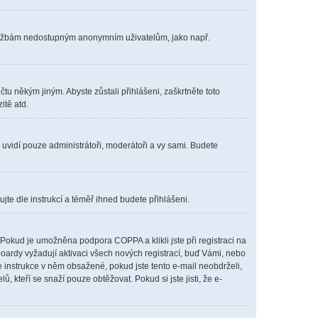
m službám nedostupným anonymním uživatelům, jako např.
.
čtu někým jiným. Abyste zůstali přihlášeni, zaškrtněte toto
itě atd.
s uvidí pouze administrátoři, moderátoři a vy sami. Budete
ujte dle instrukcí a téměř ihned budete přihlášeni.
Pokud je umožněna podpora COPPA a klikli jste při registraci na
boardy vyžadují aktivaci všech nových registrací, buď Vámi, nebo
te instrukce v něm obsažené, pokud jste tento e-mail neobdrželi,
lů, kteří se snaží pouze obtěžovat. Pokud si jste jisti, že e-