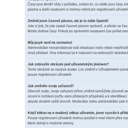
Časy jsou téměř vždy v pořádku, ovšem to, co vidíte jsou časy z
pásma a další nastavení si mohou měnit jen registrovaní uživat
Změnil jsem časové pásmo, ale je to stále špatně!
Jste si jisti, že jste zadali časové pásmo správně, a přesto se 
těmito dvěma časy. Pokud po správném nastavení čas pořád neo
Můj jazyk není na seznamu!
Administrátor nenainstaloval vaši lokalizaci nebo nikdo nepřelož
nový překlad. Více informací je k nalezení na webových stránkác
Jak zobrazím obrázek pod uživatelským jménem?
Tento obrázek se nazývá avatar. Lze změnit v Uživatelském panel
pouze registrovaní uživatelé.
Jak změním svoje zařazení?
Obecně vzato, svoje zařazení přímo změnit nemůžete (úrovně se 
úrovní k rozlišení počtu vámi přidaných příspěvků a k identifikac
abyste dosáhli vyšší úrovně. Moderátor nebo administrátor pak m
Když kliknu na e-mailový odkaz uživatele, jsem vyzván k přihl
Pouze registrovaní uživatelé mohou posílat e-mail lidem přes na
které sbírají e-mailové adresy.