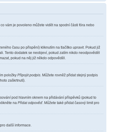
, co vám je povoleno můžete vidět na spodní části fóra nebo
eného času po přispění) kliknutím na tlačítko
upravit
. Pokud již
vali. Tento dodatek se neobjeví, pokud zatím nikdo neodpověděl
smazat, pokud na něj již někdo odpověděl.
ním položky
Připojit podpis
. Můžete rovněž přidat stejný podpis
oto zaškrtnutí).
asování
pod hlavním oknem na přidávání příspěvků (pokud to
klikněte na
Přidat odpověď
. Můžete také přidat časový limit pro
pro další informace.