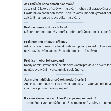
Jak změním nebo smažu hlasování?
Je to stejné jako s příspěvky, hlasování mohou být upravována p
Pokud nikdo zatím nehlasoval, pak uživatelé mohou vymazat nebo
zabránit manipulaci s výsledky hlasování.
Proč se nemohu dostat k fóru?
Některá fóra mohou být znepřístupněna určitým lidem či skupinám. 
Proč nemohu přidávat přílohy?
Administrátor může povolovat přidávání příloh pro jednotlivá fór
nezobrazí se vám tato možnost při odesílání příspěvků.
Proč jsem obdržel varování?
Každý administrátor si může stanovit vlastní pravidla na svém f
nemá s vydáváním varování nic společného.
Jak mohu nahlásit příspěvek moderátorům?
Administrátor může na fóru povolit nahlašování vadných příspěvk
informace pro nahlášení příspěvku.
K čemu slouží tlačítko „Uložit“ při psaní příspěvků?
Tato možnost vám umožňuje uložit si rozepsané zprávy pro pozděj