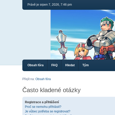
Právě je srpen 7, 2026, 7:46 pm
Obsah fóra
FAQ
Hledat
Tým
Přejít na:
Obsah fóra
Často kladené otázky
Registrace a přihlášení
Proč se nemohu přihlásit?
Je vůbec potřeba se registrovat?