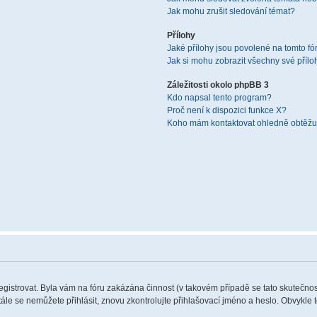
Jak mohu zrušit sledování témat?
Přílohy
Jaké přílohy jsou povolené na tomto fó
Jak si mohu zobrazit všechny své přílo
Záležitosti okolo phpBB 3
Kdo napsal tento program?
Proč není k dispozici funkce X?
Koho mám kontaktovat ohledně obtěžují
registrovat. Byla vám na fóru zakázána činnost (v takovém případě se tato skutečnos
 stále se nemůžete přihlásit, znovu zkontrolujte přihlašovací jméno a heslo. Obvykle