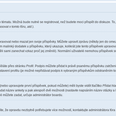
o tématu. Možná bude nutné se registrovat, než budete moci přispět do diskuze. To
sovat v tomto fóru, atd.
).
pravovat nebo mazat jen svoje příspěvky. Můžete upravit zprávu (někdy jen do omez
m malinký dodatek u příspěvku, který ukazuje, kolikrát jste tento příspěvek upravo
měli sami zanechat vzkaz proč jej změnili). Normální uživatelé nemohou příspěvek 
děláte přes stránku
Profil
. Podpis můžete přidat k právě psanému příspěvku zatrže
stavení profilu (je možné nepřidávat podpis k vybraným příspěvkům odstraněním toh
(nebo upravujete první příspěvek, pokud můžete) měli byste vidět tlačítko
Přidat hl
 zadat název ankety a pak alespoň dvě možnosti (nastavte napsáním název otázky a 
 můžete zadat, určuje administrátor boardu.
te, že opravdu nezbytně potřebujete více možností, kontaktujte administrátora fóra 