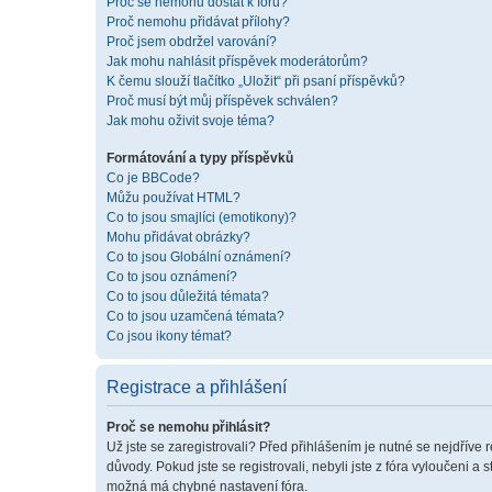
Proč se nemohu dostat k fóru?
Proč nemohu přidávat přílohy?
Proč jsem obdržel varování?
Jak mohu nahlásit příspěvek moderátorům?
K čemu slouží tlačítko „Uložit“ při psaní příspěvků?
Proč musí být můj příspěvek schválen?
Jak mohu oživit svoje téma?
Formátování a typy příspěvků
Co je BBCode?
Můžu používat HTML?
Co to jsou smajlíci (emotikony)?
Mohu přidávat obrázky?
Co to jsou Globální oznámení?
Co to jsou oznámení?
Co to jsou důležitá témata?
Co to jsou uzamčená témata?
Co jsou ikony témat?
Registrace a přihlášení
Proč se nemohu přihlásit?
Už jste se zaregistrovali? Před přihlášením je nutné se nejdříve 
důvody. Pokud jste se registrovali, nebyli jste z fóra vyloučeni a
možná má chybné nastavení fóra.