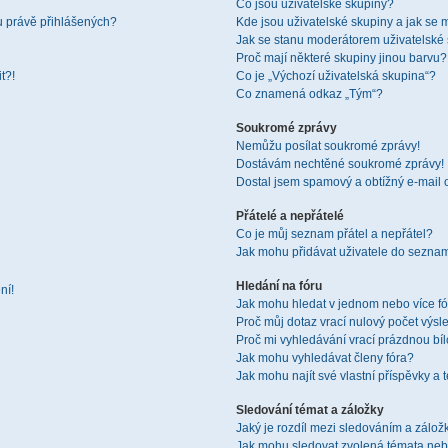
Co jsou uživatelské skupiny?
u právě přihlášených?
Kde jsou uživatelské skupiny a jak se 
Jak se stanu moderátorem uživatelské
Proč mají některé skupiny jinou barvu?
t?!
Co je „Výchozí uživatelská skupina“?
Co znamená odkaz „Tým“?
Soukromé zprávy
Nemůžu posílat soukromé zprávy!
Dostávám nechtěné soukromé zprávy!
Dostal jsem spamový a obtížný e-mail 
Přátelé a nepřátelé
Co je můj seznam přátel a nepřátel?
Jak mohu přidávat uživatele do seznam
Hledání na fóru
ní!
Jak mohu hledat v jednom nebo více f
Proč můj dotaz vrací nulový počet výsl
Proč mi vyhledávání vrací prázdnou bíl
Jak mohu vyhledávat členy fóra?
Jak mohu najít své vlastní příspěvky a
Sledování témat a záložky
Jaký je rozdíl mezi sledováním a zálo
Jak mohu sledovat zvolená témata neb