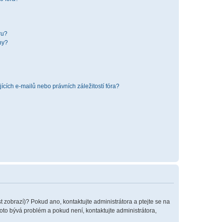
ru?
hy?
cích e-mailů nebo právních záležitostí fóra?
t zobrazí)? Pokud ano, kontaktujte administrátora a ptejte se na
 toto bývá problém a pokud není, kontaktujte administrátora,