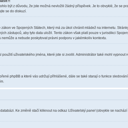
lásit?!
o být z důvodu, že jste možná nevložili žádný příspěvek. Je to obvyklé, že se pravi
jte se do diskuzí.
 zákon ve Spojených Státech, který má za úkol chránit mládež na internetu. Stránky
 zástupců, aby tyto data uložil. Tento zákon však platí pouze v jurisdikci Spojených S
nemůže a nebude poskytovat právni podporu v jakémkoliv kontextu.
použití uživatelského jména, které jste si zvolili. Administrátor také mohl vypnout 
vořené phpBB a které vás udržují přihlášené, dále se také starají o funkce sledován
ím.
 databázi. Ke změně stačí kliknout na odkaz
Uživatelský panel
(obvykle se nachází 