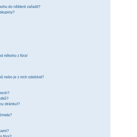
mohu do některé zařadit?
 skupiny?
od někoho z fóra!
ů nebo je z nich odebírat?
órech?
edků?
ou stránku!?
 témata?
žkami?
o fóra?