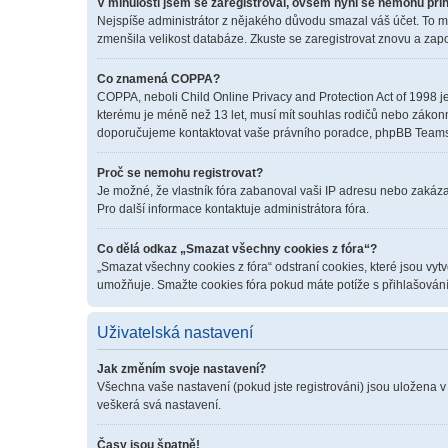
V minulosti jsem se zaregistroval, ovšem nyní se nemohu přih
Nejspíše administrátor z nějakého důvodu smazal váš účet. To mohl
zmenšila velikost databáze. Zkuste se zaregistrovat znovu a zapo
Co znamená COPPA?
COPPA, neboli Child Online Privacy and Protection Act of 1998 je
kterému je méně než 13 let, musí mít souhlas rodičů nebo zákonných
doporučujeme kontaktovat vaše právního poradce, phpBB Teams 
Proč se nemohu registrovat?
Je možné, že vlastník fóra zabanoval vaši IP adresu nebo zakázal 
Pro další informace kontaktuje administrátora fóra.
Co dělá odkaz „Smazat všechny cookies z fóra“?
„Smazat všechny cookies z fóra“ odstraní cookies, které jsou vyt
umožňuje. Smažte cookies fóra pokud máte potíže s přihlašován
Uživatelská nastavení
Jak změním svoje nastavení?
Všechna vaše nastavení (pokud jste registrováni) jsou uložena v
veškerá svá nastavení.
Časy jsou špatně!