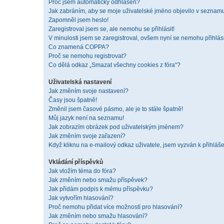
Proč jsem automaticky odhlášen?
Jak zabráním, aby se moje uživatelské jméno objevilo v seznam
Zapomněl jsem heslo!
Zaregistroval jsem se, ale nemohu se přihlásit!
V minulosti jsem se zaregistroval, ovšem nyní se nemohu přihlási
Co znamená COPPA?
Proč se nemohu registrovat?
Co dělá odkaz „Smazat všechny cookies z fóra“?
Uživatelská nastavení
Jak změním svoje nastavení?
Časy jsou špatně!
Změnil jsem časové pásmo, ale je to stále špatně!
Můj jazyk není na seznamu!
Jak zobrazím obrázek pod uživatelským jménem?
Jak změním svoje zařazení?
Když kliknu na e-mailový odkaz uživatele, jsem vyzván k přihláše
Vkládání příspěvků
Jak vložím téma do fóra?
Jak změním nebo smažu příspěvek?
Jak přidám podpis k mému příspěvku?
Jak vytvořím hlasování?
Proč nemohu přidat více možností pro hlasování?
Jak změním nebo smažu hlasování?