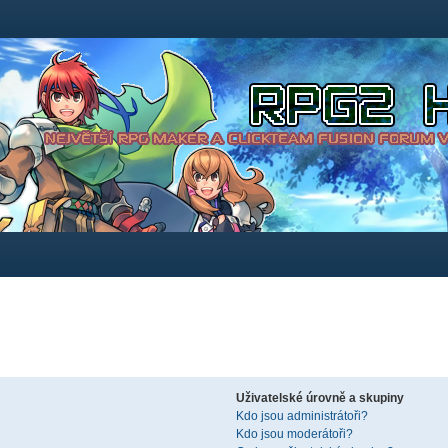
Uživatelské úrovně a skupiny
Kdo jsou administrátoři?
Kdo jsou moderátoři?