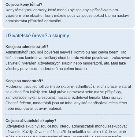
Co jsou ikony témat?
Ikony témat jsou obrázky, které mohou být spojeny s příspěvkem pro
vyjádření jeho obsahu. Ikony můžete používat pouze pokud k tomu nastavil
administrátor příslušná oprávnění.
Uživatelské úrovně a skupiny
Kdo jsou administrátoři?
Administrátoři jsou lidé pověření nejvyšší kontrolou nad celým fórem. Tito
lidé mohou kontrolovat veškerý chod boardu včetně povolování, zakazování
uživatelů, vytváření uživatelských skupin nebo moderátorů, atd. Mají také
všechny pravomoci moderátorů na celém boardu.
Kdo jsou moderátoři?
Moderátoři jsou jednotlivci (nebo skupiny jednotlivců), jejichž práce je starat
se o chod fóra každý den. Mají právo upravovat nebo mazat příspěvky,
zamykat/odemykat, přesouvat, mazat a rozdělovat témata, která spravují.
Obecně řečeno, moderátoři jsou od toho, aby lidé nepřispívali
mimo téma
nebo nepřidávali otravný materiál.
Co jsou uživatelské skupiny?
Uživatelské skupiny jsou cestou, kterou administrátoři mohou seskupovat
uživatele. Každý uživatel může patřit do několika skupin a každé skupině