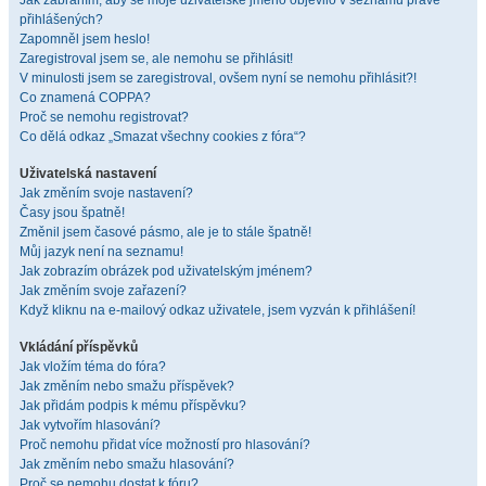
Jak zabráním, aby se moje uživatelské jméno objevilo v seznamu právě
přihlášených?
Zapomněl jsem heslo!
Zaregistroval jsem se, ale nemohu se přihlásit!
V minulosti jsem se zaregistroval, ovšem nyní se nemohu přihlásit?!
Co znamená COPPA?
Proč se nemohu registrovat?
Co dělá odkaz „Smazat všechny cookies z fóra“?
Uživatelská nastavení
Jak změním svoje nastavení?
Časy jsou špatně!
Změnil jsem časové pásmo, ale je to stále špatně!
Můj jazyk není na seznamu!
Jak zobrazím obrázek pod uživatelským jménem?
Jak změním svoje zařazení?
Když kliknu na e-mailový odkaz uživatele, jsem vyzván k přihlášení!
Vkládání příspěvků
Jak vložím téma do fóra?
Jak změním nebo smažu příspěvek?
Jak přidám podpis k mému příspěvku?
Jak vytvořím hlasování?
Proč nemohu přidat více možností pro hlasování?
Jak změním nebo smažu hlasování?
Proč se nemohu dostat k fóru?