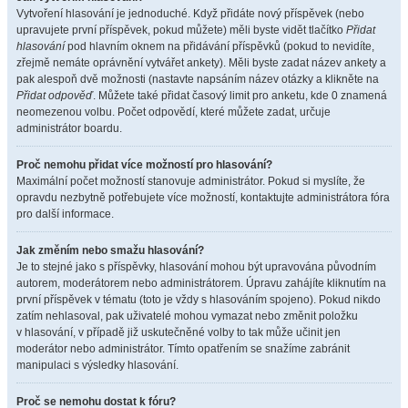
Vytvoření hlasování je jednoduché. Když přidáte nový příspěvek (nebo
upravujete první příspěvek, pokud můžete) měli byste vidět tlačítko
Přidat
hlasování
pod hlavním oknem na přidávání příspěvků (pokud to nevidíte,
zřejmě nemáte oprávnění vytvářet ankety). Měli byste zadat název ankety a
pak alespoň dvě možnosti (nastavte napsáním název otázky a klikněte na
Přidat odpověď
. Můžete také přidat časový limit pro anketu, kde 0 znamená
neomezenou volbu. Počet odpovědí, které můžete zadat, určuje
administrátor boardu.
Proč nemohu přidat více možností pro hlasování?
Maximální počet možností stanovuje administrátor. Pokud si myslíte, že
opravdu nezbytně potřebujete více možností, kontaktujte administrátora fóra
pro další informace.
Jak změním nebo smažu hlasování?
Je to stejné jako s příspěvky, hlasování mohou být upravována původním
autorem, moderátorem nebo administrátorem. Úpravu zahájíte kliknutím na
první příspěvek v tématu (toto je vždy s hlasováním spojeno). Pokud nikdo
zatím nehlasoval, pak uživatelé mohou vymazat nebo změnit položku
v hlasování, v případě již uskutečněné volby to tak může učinit jen
moderátor nebo administrátor. Tímto opatřením se snažíme zabránit
manipulaci s výsledky hlasování.
Proč se nemohu dostat k fóru?