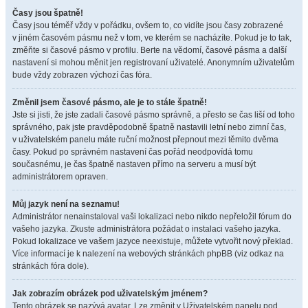
Časy jsou špatně!
Časy jsou téměř vždy v pořádku, ovšem to, co vidíte jsou časy zobrazené
v jiném časovém pásmu než v tom, ve kterém se nacházíte. Pokud je to tak,
změňte si časové pásmo v profilu. Berte na vědomí, časové pásma a další
nastavení si mohou měnit jen registrovaní uživatelé. Anonymním uživatelům
bude vždy zobrazen výchozí čas fóra.
Změnil jsem časové pásmo, ale je to stále špatně!
Jste si jisti, že jste zadali časové pásmo správně, a přesto se čas liší od toho
správného, pak jste pravděpodobně špatně nastavili letní nebo zimní čas,
v uživatelském panelu máte ruční možnost přepnout mezi těmito dvěma
časy. Pokud po správném nastavení čas pořád neodpovídá tomu
současnému, je čas špatně nastaven přímo na serveru a musí být
administrátorem opraven.
Můj jazyk není na seznamu!
Administrátor nenainstaloval vaši lokalizaci nebo nikdo nepřeložil fórum do
vašeho jazyka. Zkuste administrátora požádat o instalaci vašeho jazyka.
Pokud lokalizace ve vašem jazyce neexistuje, můžete vytvořit nový překlad.
Více informací je k nalezení na webových stránkách phpBB (viz odkaz na
stránkách fóra dole).
Jak zobrazím obrázek pod uživatelským jménem?
Tento obrázek se nazývá avatar. Lze změnit v Uživatelském panelu pod