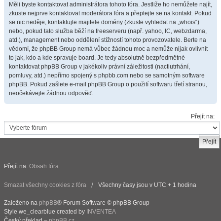
Měli byste kontaktovat administrátora tohoto fóra. Jestliže ho nemůžete najít,
zkuste nejprve kontaktovat moderátora fóra a přeptejte se na kontakt. Pokud
se nic neděje, kontaktujte majitele domény (zkuste vyhledat na „whois“)
nebo, pokud tato služba běží na freeserveru (např. yahoo, IC, webzdarma,
atd.), management nebo oddělení stížností tohoto provozovatele. Berte na
vědomí, že phpBB Group nemá vůbec žádnou moc a nemůže nijak ovlivnit
to jak, kdo a kde spravuje board. Je tedy absolutně bezpředmětné
kontaktovat phpBB Group v jakékoliv právní záležitosti (nactiutrhání,
pomluvy, atd.) nepřímo spojený s phpbb.com nebo se samotným software
phpBB. Pokud zašlete e-mail phpBB Group o použití softwaru třetí stranou,
neočekávejte žádnou odpověď.
Přejít na:
Přejít na:
Obsah fóra
Smazat všechny cookies z fóra
Všechny časy jsou v UTC + 1 hodina
Založeno na
phpBB
® Forum Software © phpBB Group
Style we_clearblue created by
INVENTEA
Český překlad –
phpBB.cz