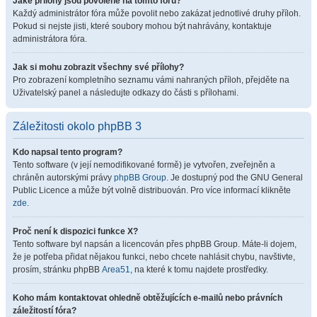
Jaké přílohy jsou povolené na tomto fóru?
Každý administrátor fóra může povolit nebo zakázat jednotlivé druhy příloh.
Pokud si nejste jisti, které soubory mohou být nahrávány, kontaktuje
administrátora fóra.
Jak si mohu zobrazit všechny své přílohy?
Pro zobrazení kompletního seznamu vámi nahraných příloh, přejděte na
Uživatelský panel a následujte odkazy do části s přílohami.
Záležitosti okolo phpBB 3
Kdo napsal tento program?
Tento software (v její nemodifikované formě) je vytvořen, zveřejněn a
chráněn autorskými právy
phpBB Group
. Je dostupný pod the GNU General
Public Licence a může být volně distribuován. Pro více informací klikněte
zde
.
Proč není k dispozici funkce X?
Tento software byl napsán a licencován přes phpBB Group. Máte-li dojem,
že je potřeba přidat nějakou funkci, nebo chcete nahlásit chybu, navštivte,
prosím, stránku phpBB
Area51
, na které k tomu najdete prostředky.
Koho mám kontaktovat ohledně obtěžujících e-mailů nebo právních
záležitostí fóra?