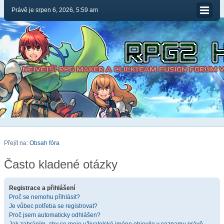
Právě je srpen 6, 2026, 5:59 am
Přejít na:
Obsah fóra
Často kladené otázky
Registrace a přihlášení
Proč se nemohu přihlásit?
Je vůbec potřeba se registrovat?
Proč jsem automaticky odhlášen?