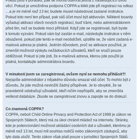
Pokud jsou v pořádku, pak se mohla odehrát jedna z následujících dvou
věcí. Pokud je umožněna podpora COPPA a klikli jste při registraci na odkaz
…a je mi méně než 13 let
, budete muset následovat zaslané instrukce.
Pokud toto není ten případ, pak váš účet musí být aktivován. Některé boardy
vyžadují aktivaci všech nových registrací, buď Vámi, nebo administrátorem
před tím, než se budete moci přihlásit. Když jste se registrovali, byli byste
k tomuto vyzváni. Pokud vám byl zaslán e-mail, následujte instrukce v něm
obsažené, pokud jste tento e-mail neobdrželi, ujistěte se, že vámi zadaná e-
mailová adresa je platná. Jedním důvodem, proč se aktivace používá, je
zmenšit možnost výskytu
nežádoucích
uživatelů, kteří se snaží pouze
obtěžovat. Pokud si jste jisti, že e-mailová adresa, kterou jste použili je
platná, kontaktujte administrátora boardu.
V minulosti jsem se zaregistroval, ovšem nyní se nemohu přihlásit?!
Nejspíše administrátor z nějakého důvodu smazal váš účet. To mohlo být z
důvodu, že jste možná nevložili žádný příspěvek. Je to obvyklé, že se
pravidelně odstraňují uživatelé, kteří ničím nepřispěli, aby se zmenšila
velikost databáze. Zkuste se zaregistrovat znovu a zapojte se do diskuzí.
Co znamená COPPA?
COPPA, neboli Child Online Privacy and Protection Act of 1998 je zákon ve
Spojených Státech, který má za úkol chránit mládež na internetu. Stránky,
kde je potencionální možnost ukládání osobních dat o uživateli, kterému je
méně než 13 let, musí mít souhlas rodičů nebo zákonných zástupců, aby
tyto data uložil. Tento zákon však platí pouze v jurisdikci Spojených Států.