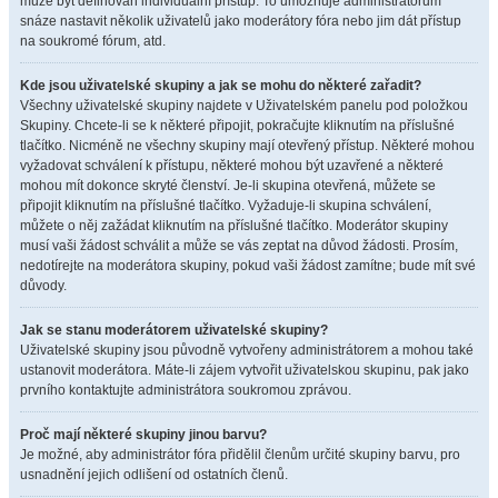
může být definován individuální přístup. To umožňuje administrátorům
snáze nastavit několik uživatelů jako moderátory fóra nebo jim dát přístup
na soukromé fórum, atd.
Kde jsou uživatelské skupiny a jak se mohu do některé zařadit?
Všechny uživatelské skupiny najdete v Uživatelském panelu pod položkou
Skupiny. Chcete-li se k některé připojit, pokračujte kliknutím na příslušné
tlačítko. Nicméně ne všechny skupiny mají otevřený přístup. Některé mohou
vyžadovat schválení k přístupu, některé mohou být uzavřené a některé
mohou mít dokonce skryté členství. Je-li skupina otevřená, můžete se
připojit kliknutím na příslušné tlačítko. Vyžaduje-li skupina schválení,
můžete o něj zažádat kliknutím na příslušné tlačítko. Moderátor skupiny
musí vaši žádost schválit a může se vás zeptat na důvod žádosti. Prosím,
nedotírejte na moderátora skupiny, pokud vaši žádost zamítne; bude mít své
důvody.
Jak se stanu moderátorem uživatelské skupiny?
Uživatelské skupiny jsou původně vytvořeny administrátorem a mohou také
ustanovit moderátora. Máte-li zájem vytvořit uživatelskou skupinu, pak jako
prvního kontaktujte administrátora soukromou zprávou.
Proč mají některé skupiny jinou barvu?
Je možné, aby administrátor fóra přidělil členům určité skupiny barvu, pro
usnadnění jejich odlišení od ostatních členů.