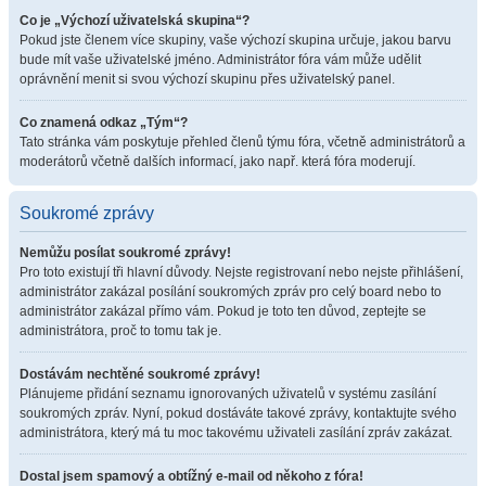
Co je „Výchozí uživatelská skupina“?
Pokud jste členem více skupiny, vaše výchozí skupina určuje, jakou barvu
bude mít vaše uživatelské jméno. Administrátor fóra vám může udělit
oprávnění menit si svou výchozí skupinu přes uživatelský panel.
Co znamená odkaz „Tým“?
Tato stránka vám poskytuje přehled členů týmu fóra, včetně administrátorů a
moderátorů včetně dalších informací, jako např. která fóra moderují.
Soukromé zprávy
Nemůžu posílat soukromé zprávy!
Pro toto existují tři hlavní důvody. Nejste registrovaní nebo nejste přihlášení,
administrátor zakázal posílání soukromých zpráv pro celý board nebo to
administrátor zakázal přímo vám. Pokud je toto ten důvod, zeptejte se
administrátora, proč to tomu tak je.
Dostávám nechtěné soukromé zprávy!
Plánujeme přidání seznamu ignorovaných uživatelů v systému zasílání
soukromých zpráv. Nyní, pokud dostáváte takové zprávy, kontaktujte svého
administrátora, který má tu moc takovému uživateli zasílání zpráv zakázat.
Dostal jsem spamový a obtížný e-mail od někoho z fóra!