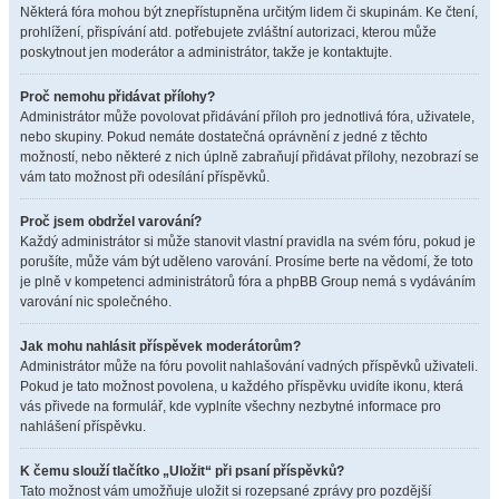
Některá fóra mohou být znepřístupněna určitým lidem či skupinám. Ke čtení,
prohlížení, přispívání atd. potřebujete zvláštní autorizaci, kterou může
poskytnout jen moderátor a administrátor, takže je kontaktujte.
Proč nemohu přidávat přílohy?
Administrátor může povolovat přidávání příloh pro jednotlivá fóra, uživatele,
nebo skupiny. Pokud nemáte dostatečná oprávnění z jedné z těchto
možností, nebo některé z nich úplně zabraňují přidávat přílohy, nezobrazí se
vám tato možnost při odesílání příspěvků.
Proč jsem obdržel varování?
Každý administrátor si může stanovit vlastní pravidla na svém fóru, pokud je
porušíte, může vám být uděleno varování. Prosíme berte na vědomí, že toto
je plně v kompetenci administrátorů fóra a phpBB Group nemá s vydáváním
varování nic společného.
Jak mohu nahlásit příspěvek moderátorům?
Administrátor může na fóru povolit nahlašování vadných příspěvků uživateli.
Pokud je tato možnost povolena, u každého příspěvku uvidíte ikonu, která
vás přivede na formulář, kde vyplníte všechny nezbytné informace pro
nahlášení příspěvku.
K čemu slouží tlačítko „Uložit“ při psaní příspěvků?
Tato možnost vám umožňuje uložit si rozepsané zprávy pro pozdější