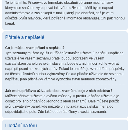
To je nám líto. Příspěvkové formuláře obsahují obranné mechanismy,
kterými se snažíme vystopovat takového uživatele. Měli byste napsat
administrátorovi a zaslat kopii e-mailu, který jste obdrželi, což je velmi
důležité (kvůli hlavičce, která potřebné informace obsahuje). Oni pak mohou
konat.
Přátelé a nepřátelé
Co je můj seznam přátel a nepřátel?
Tyto seznamy můžete využít k utřídění ostatních uživatelů na fóru. Například
uživatelé ve vašem seznamu přátel budou zobrazeni ve vašem
uživatelském panelu se svým stavem a budete z nich moci rychle vybírat
např. při psaní soukromých zpráv. Pokud to umožňuje vzhled fóra, příspěvky
od těchto uživatelů budou zvýrazněny. Pokud přidáte uživatele do seznamu
nepřátel, jeho příspěvky vám ve výchozím stavu nebudou zobrazovány.
Jak mohu přidávat uživatele do seznamů nebo je z nich odebírat?
Můžete přidávat uživatele dvěma způsoby. V profilu každého uživatele je
odkaz pro jeho přidání do jednoho z obou seznamů. Dále můžete použít
svůj uživatelský panel, kde můžete přímo zadat uživatelská jména do
odpovídajícího pole. Zde také odebíráte členy z vašich seznamů.
Hledání na fóru