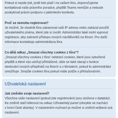
Pokud si nejste jisti, jestli toto platí i na vašem fóru, doporučujeme
kontaktovat vaše právního poradce, phpBB Teams nemůže a nebude
poskytovat právni podporu v jakémkoliv kontextu.
Proč se nemohu registrovat?
Je možné, že vlastník fóra zabanoval vaši IP adresu nebo zakázal použití
uživatelského jména, které jste si zvolili. Administrátor také mohl vypnout
registrace, aby zabranil přístupu nových návštěvníků na fórum. Pro další
informace kontaktuje administrátora fóra.
Co dělá odkaz „Smazat všechny cookies z fóra“?
„Smazat všechny cookies z fóra“ odstraní cookies, které jsou vytvořené
phpBB a které vás udržují přihlášené, dále se také starají o funkce
sledování nových příspěvků na fórech a v tématech, pokud to administrátor
umožňuje. Smažte cookies fóra pokud máte potíže s přihlašováním.
Uživatelská nastavení
Jak změním svoje nastavení?
Všechna vaše nastavení (pokud jste registrováni) jsou uložena v databázi.
Ke změně stačí kliknout na odkaz
Uživatelský panel
(obvykle se nachází
v horní části stránky). V následném rozhraní je možné si změnit veškerá svá
nastavení.