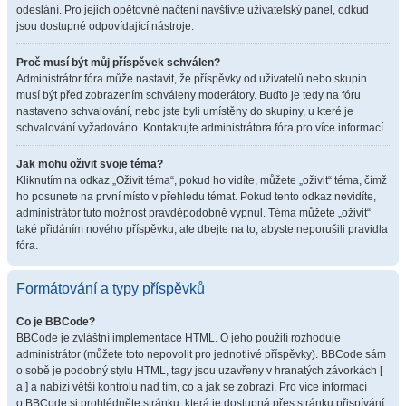
odeslání. Pro jejich opětovné načtení navštivte uživatelský panel, odkud
jsou dostupné odpovídající nástroje.
Proč musí být můj příspěvek schválen?
Administrátor fóra může nastavit, že příspěvky od uživatelů nebo skupin
musí být před zobrazením schváleny moderátory. Buďto je tedy na fóru
nastaveno schvalování, nebo jste byli umístěny do skupiny, u které je
schvalování vyžadováno. Kontaktujte administrátora fóra pro více informací.
Jak mohu oživit svoje téma?
Kliknutím na odkaz „Oživit téma“, pokud ho vidíte, můžete „oživit“ téma, čímž
ho posunete na první místo v přehledu témat. Pokud tento odkaz nevidíte,
administrátor tuto možnost pravděpodobně vypnul. Téma můžete „oživit“
také přidáním nového příspěvku, ale dbejte na to, abyste neporušili pravidla
fóra.
Formátování a typy příspěvků
Co je BBCode?
BBCode je zvláštní implementace HTML. O jeho použití rozhoduje
administrátor (můžete toto nepovolit pro jednotlivé příspěvky). BBCode sám
o sobě je podobný stylu HTML, tagy jsou uzavřeny v hranatých závorkách [
a ] a nabízí větší kontrolu nad tím, co a jak se zobrazí. Pro více informací
o BBCode si prohlédněte stránku, která je dostupná přes stránku přispívání.