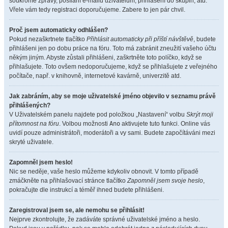
soukromé zprávy, posílání e-mailů uživatelům, přihlášení do skupin, atd.
Vřele vám tedy registraci doporučujeme. Zabere to jen pár chvil.
Proč jsem automaticky odhlášen?
Pokud nezaškrtnete tlačítko
Přihlásit automaticky při příští návštěvě
, budete
přihlášeni jen po dobu práce na fóru. Toto má zabránit zneužití vašeho účtu
někým jiným. Abyste zůstali přihlášeni, zaškrtněte toto políčko, když se
přihlašujete. Toto ovšem nedoporučujeme, když se přihlašujete z veřejného
počítače, např. v knihovně, internetové kavárně, univerzitě atd.
Jak zabráním, aby se moje uživatelské jméno objevilo v seznamu právě
přihlášených?
V Uživatelském panelu najdete pod položkou „Nastavení“ volbu
Skrýt moji
přítomnost na fóru
. Volbou možnosti
Ano
aktivujete tuto funkci. Online vás
uvidí pouze administrátoři, moderátoři a vy sami. Budete započítáváni mezi
skryté uživatele.
Zapomněl jsem heslo!
Nic se neděje, vaše heslo můžeme kdykoliv obnovit. V tomto případě
zmáčkněte na přihlašovací stránce tlačítko
Zapomněl jsem svoje heslo
,
pokračujte dle instrukcí a téměř ihned budete přihlášeni.
Zaregistroval jsem se, ale nemohu se přihlásit!
Nejprve zkontrolujte, že zadáváte správné uživatelské jméno a heslo.