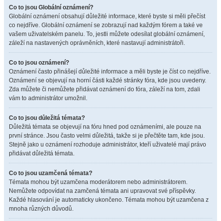
Co to jsou Globální oznámení?
Globální oznámení obsahují důležité informace, které byste si měli přečíst
co nejdříve. Globální oznámení se zobrazují nad každým fórem a také ve
vašem uživatelském panelu. To, jestli můžete odesílat globální oznámení,
záleží na nastavených oprávněních, které nastavují administrátoři.
Co to jsou oznámení?
Oznámení často přinášejí důležité informace a měli byste je číst co nejdříve.
Oznámení se objevují na horní části každé stránky fóra, kde jsou uvedeny.
Zda můžete či nemůžete přidávat oznámení do fóra, záleží na tom, zdali
vám to administrátor umožnil.
Co to jsou důležitá témata?
Důležitá témata se objevují na fóru hned pod oznámeními, ale pouze na
první stránce. Jsou často velmi důležitá, takže si je přečtěte tam, kde jsou.
Stejně jako u oznámení rozhoduje administrátor, kteří uživatelé mají právo
přidávat důležitá témata.
Co to jsou uzamčená témata?
Témata mohou být uzamčena moderátorem nebo administrátorem.
Nemůžete odpovídat na zamčená témata ani upravovat své příspěvky.
Každé hlasování je automaticky ukončeno. Témata mohou být uzamčena z
mnoha různých důvodů.