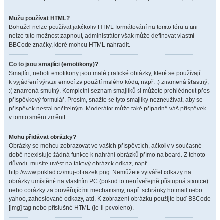
Můžu používat HTML?
Bohužel nelze používat jakékoliv HTML formátování na tomto fóru a ani
nelze tuto možnost zapnout, administrátor však může definovat vlastní
BBCode značky, které mohou HTML nahradit.
Co to jsou smajlíci (emotikony)?
Smajlíci, neboli emotikony jsou malé grafické obrázky, které se používají
k vyjádření výrazu emocí za použití malého kódu, např. :) znamená šťastný,
:( znamená smutný. Kompletní seznam smajlíků si můžete prohlédnout přes
příspěvkový formulář. Prosím, snažte se tyto smajlíky nezneužívat, aby se
příspěvek nestal nečitelným. Moderátor může také případně váš příspěvek
v tomto směru změnit.
Mohu přidávat obrázky?
Obrázky se mohou zobrazovat ve vašich příspěvcích, ačkoliv v současné
době neexistuje žádná funkce k nahrání obrázků přímo na board. Z tohoto
důvodu musíte uvést na takový obrázek odkaz, např.
http://www.priklad.cz/muj-obrazek.png. Nemůžete vytvářet odkazy na
obrázky umístěné na vlastním PC (pokud to není veřejně přístupná stanice)
nebo obrázky za prověřujícími mechanismy, např. schránky hotmail nebo
yahoo, zaheslované odkazy, atd. K zobrazení obrázku použijte buď BBCode
[img] tag nebo příslušné HTML (je-li povoleno).