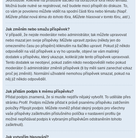
Jednoduše. Klikněte na příslušné tlačítko na obrazovce fóra nebo tématu.
Možná bude nutné se registrovat, než budete moci přispět do diskuze. To,
co vám je povoleno můžete vidět na spodní části fóra nebo tématu (Např.
Můžete přidat nová téma do tohoto fóra, Můžete hlasovat v tomto fóru, atd.
).
Jak změním nebo smažu příspěvek?
V případě, že nejste moderátor nebo administrátor, tak můžete upravovat
nebo mazat jen svoje příspěvky. Můžete upravit zprávu (někdy jen do
omezeného času po přispění) kliknutím na tlačítko
upravit
. Pokud již někdo
odpověděl na váš příspěvek a vy ho upravíte, objeví se vám malinký
dodatek u příspěvku, který ukazuje, kolikrát jste tento příspěvek upravovali.
Tento dodatek se neobjeví, pokud zatím nikdo neodpověděl nebo pokud
moderátor či administrátor změnili příspěvek (ti by měli sami zanechat vzkaz
proč jej změnili). Normální uživatelé nemohou příspěvek smazat, pokud na
něj již někdo odpověděl.
Jak přidám podpis k mému příspěvku?
Přidat podpis znamená, že si musíte nejdřív nějaký vytvořit. To uděláte přes
stránku
Profil
. Podpis můžete přidat k právě psanému příspěvku zatržením
položky
Připojit podpis
. Můžete rovněž přidat stejný podpis pro všechny
vaše příspěvky zaškrtnutím příslušného políčka v nastavení profilu (je
možné nepřidávat podpis k vybraným příspěvkům odstraněním tohoto
zaškrtnutí).
Jak vytvořím hlasování?