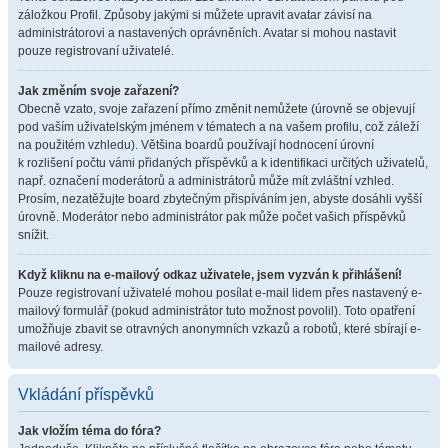
záložkou Profil. Způsoby jakými si můžete upravit avatar závisí na
administrátorovi a nastavených oprávněních. Avatar si mohou nastavit
pouze registrovaní uživatelé.
Jak změním svoje zařazení?
Obecně vzato, svoje zařazení přímo změnit nemůžete (úrovně se objevují
pod vaším uživatelským jménem v tématech a na vašem profilu, což záleží
na použitém vzhledu). Většina boardů používají hodnocení úrovní
k rozlišení počtu vámi přidaných příspěvků a k identifikaci určitých uživatelů,
např. označení moderátorů a administrátorů může mít zvláštní vzhled.
Prosím, nezatěžujte board zbytečným přispíváním jen, abyste dosáhli vyšší
úrovně. Moderátor nebo administrátor pak může počet vašich příspěvků
snížit.
Když kliknu na e-mailový odkaz uživatele, jsem vyzván k přihlášení!
Pouze registrovaní uživatelé mohou posílat e-mail lidem přes nastavený e-
mailový formulář (pokud administrátor tuto možnost povolil). Toto opatření
umožňuje zbavit se otravných anonymních vzkazů a robotů, které sbírají e-
mailové adresy.
Vkládání příspěvků
Jak vložím téma do fóra?