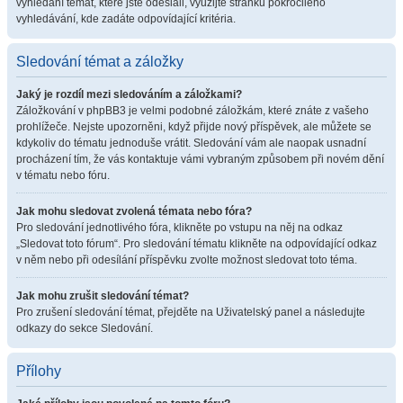
vyhledání témat, které jste odeslali, využijte stránku pokročilého
vyhledávání, kde zadáte odpovídající kritéria.
Sledování témat a záložky
Jaký je rozdíl mezi sledováním a záložkami?
Záložkování v phpBB3 je velmi podobné záložkám, které znáte z vašeho
prohlížeče. Nejste upozorněni, když přijde nový příspěvek, ale můžete se
kdykoliv do tématu jednoduše vrátit. Sledování vám ale naopak usnadní
procházení tím, že vás kontaktuje vámi vybraným způsobem při novém dění
v tématu nebo fóru.
Jak mohu sledovat zvolená témata nebo fóra?
Pro sledování jednotlivého fóra, klikněte po vstupu na něj na odkaz
„Sledovat toto fórum“. Pro sledování tématu klikněte na odpovídající odkaz
v něm nebo při odesílání příspěvku zvolte možnost sledovat toto téma.
Jak mohu zrušit sledování témat?
Pro zrušení sledování témat, přejděte na Uživatelský panel a následujte
odkazy do sekce Sledování.
Přílohy