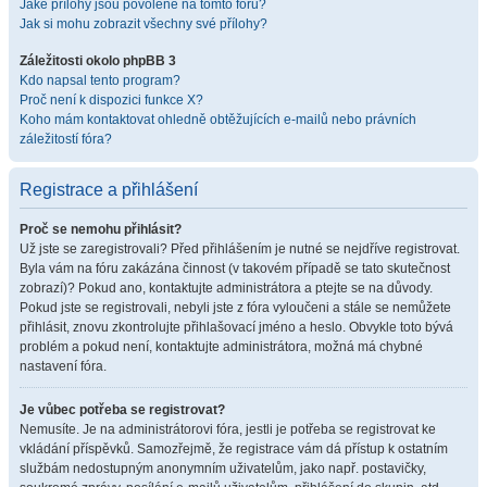
Jaké přílohy jsou povolené na tomto fóru?
Jak si mohu zobrazit všechny své přílohy?
Záležitosti okolo phpBB 3
Kdo napsal tento program?
Proč není k dispozici funkce X?
Koho mám kontaktovat ohledně obtěžujících e-mailů nebo právních
záležitostí fóra?
Registrace a přihlášení
Proč se nemohu přihlásit?
Už jste se zaregistrovali? Před přihlášením je nutné se nejdříve registrovat.
Byla vám na fóru zakázána činnost (v takovém případě se tato skutečnost
zobrazí)? Pokud ano, kontaktujte administrátora a ptejte se na důvody.
Pokud jste se registrovali, nebyli jste z fóra vyloučeni a stále se nemůžete
přihlásit, znovu zkontrolujte přihlašovací jméno a heslo. Obvykle toto bývá
problém a pokud není, kontaktujte administrátora, možná má chybné
nastavení fóra.
Je vůbec potřeba se registrovat?
Nemusíte. Je na administrátorovi fóra, jestli je potřeba se registrovat ke
vkládání příspěvků. Samozřejmě, že registrace vám dá přístup k ostatním
službám nedostupným anonymním uživatelům, jako např. postavičky,