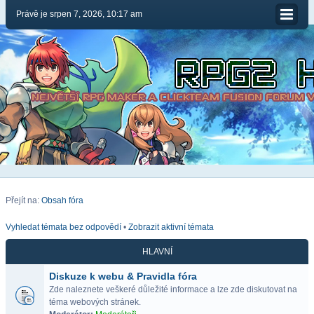
Právě je srpen 7, 2026, 10:17 am
Přejít na:
Obsah fóra
Vyhledat témata bez odpovědí
•
Zobrazit aktivní témata
HLAVNÍ
Diskuze k webu & Pravidla fóra
Zde naleznete veškeré důležité informace a lze zde diskutovat na
téma webových stránek.