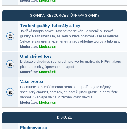
Moderátor:
Moderátoři
GRAFIKA, RESOURCES, ÚPRAVA GRAFIKY
Tvoření grafiky, tutoriály a tipy
Jak řiká nadpis sekce. Tato sekce se věnuje tvorbě a úpravě
grafiky. Neznamená to, že sem budete postovat vaše resources.
Sekce je zaměřená víceméně na rady ohledně tvorby a tutoriály.
Moderátor:
Moderátoři
Grafické editory
Diskuze o vhodných editorech pro tvorbu grafiky do RPG makeru,
pixel art, efekty, úprava palet, apod.
Moderátor:
Moderátoři
Vaše tvorba
Pochlubte se s vaší tvorbou nebo snad potřebujete nějaký
specifický charset, obrázek, chipset či jinou grafiku a nemůžete ji
sehnat ? Zeptejte se na to zrovna v této sekci !
Moderátor:
Moderátoři
DISKUZE
Představte se