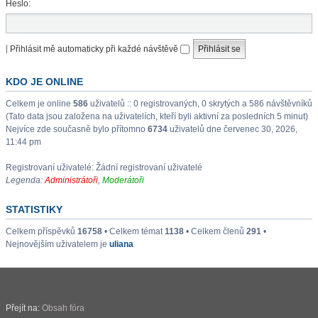
Heslo:
|
Přihlásit mě automaticky při každé návštěvě
KDO JE ONLINE
Celkem je online
586
uživatelů :: 0 registrovaných, 0 skrytých a 586 návštěvníků
(Tato data jsou založena na uživatelích, kteří byli aktivní za posledních 5 minut)
Nejvíce zde současně bylo přítomno
6734
uživatelů dne červenec 30, 2026,
11:44 pm
Registrovaní uživatelé: Žádní registrovaní uživatelé
Legenda:
Administrátoři
,
Moderátoři
STATISTIKY
Celkem příspěvků
16758
• Celkem témat
1138
• Celkem členů
291
•
Nejnovějším uživatelem je
uliana
Přejít na:
Obsah fóra