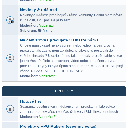
Moderátor:
Moderátoři
Novinky & události
Novinky a události probíhajicí v rámci komunity. Pokud máte návrh
k události, atd., pošlete je to sem.
Moderátor:
Moderátoři
Subfórum:
Archiv
Na čem zrovna pracujete?! Ukažte nám !
Chcete nám ukázat nějaký screen nebo video na čem zrovna
pracujete, ale zas to není tak důležité, abyste to postovali do
vašeho threadu ? Ukažte nám to tak nebo tak, protože tahle sekce
je pro Vás ! Pošlete sem screen, video nebo to na čem zrovna
pracujete. I kdyby to byla úplná blbost. Jeden MEGA THREAD plný
všeho. NEZAKLÁDEJTE ZDE THREADY.
Moderátor:
Moderátoři
PROJEKTY
Hotové hry
Seznamte ostatní s vaším dokončeným projektem. Tato sekce
zahrnuje projekty všech současných verzí RM i jiných enginech.
Moderátor:
Moderátoři
Projekty v RPG Makeru (všechny verze)