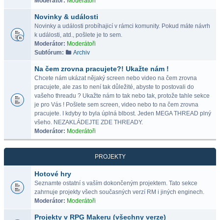
Moderátor:
Moderátoři
Novinky & události
Novinky a události probíhajicí v rámci komunity. Pokud máte návrh
k události, atd., pošlete je to sem.
Moderátor:
Moderátoři
Subfórum:
Archiv
Na čem zrovna pracujete?! Ukažte nám !
Chcete nám ukázat nějaký screen nebo video na čem zrovna
pracujete, ale zas to není tak důležité, abyste to postovali do
vašeho threadu ? Ukažte nám to tak nebo tak, protože tahle sekce
je pro Vás ! Pošlete sem screen, video nebo to na čem zrovna
pracujete. I kdyby to byla úplná blbost. Jeden MEGA THREAD plný
všeho. NEZAKLÁDEJTE ZDE THREADY.
Moderátor:
Moderátoři
PROJEKTY
Hotové hry
Seznamte ostatní s vaším dokončeným projektem. Tato sekce
zahrnuje projekty všech současných verzí RM i jiných enginech.
Moderátor:
Moderátoři
Projekty v RPG Makeru (všechny verze)