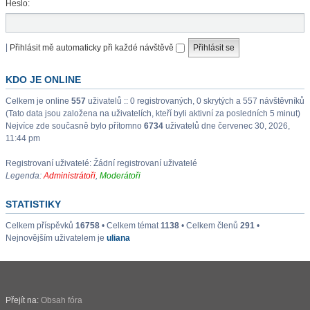
Heslo:
|
Přihlásit mě automaticky při každé návštěvě
KDO JE ONLINE
Celkem je online
557
uživatelů :: 0 registrovaných, 0 skrytých a 557 návštěvníků
(Tato data jsou založena na uživatelích, kteří byli aktivní za posledních 5 minut)
Nejvíce zde současně bylo přítomno
6734
uživatelů dne červenec 30, 2026,
11:44 pm
Registrovaní uživatelé: Žádní registrovaní uživatelé
Legenda:
Administrátoři
,
Moderátoři
STATISTIKY
Celkem příspěvků
16758
• Celkem témat
1138
• Celkem členů
291
•
Nejnovějším uživatelem je
uliana
Přejít na:
Obsah fóra