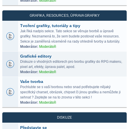
Moderátor:
Moderátoři
GRAFIKA, RESOURCES, ÚPRAVA GRAFIKY
Tvoření grafiky, tutoriály a tipy
Jak řiká nadpis sekce. Tato sekce se věnuje tvorbě a úpravě
grafiky. Neznamená to, že sem budete postovat vaše resources.
Sekce je zaměřená víceméně na rady ohledně tvorby a tutoriály.
Moderátor:
Moderátoři
Grafické editory
Diskuze o vhodných editorech pro tvorbu grafiky do RPG makeru,
pixel art, efekty, úprava palet, apod.
Moderátor:
Moderátoři
Vaše tvorba
Pochlubte se s vaší tvorbou nebo snad potřebujete nějaký
specifický charset, obrázek, chipset či jinou grafiku a nemůžete ji
sehnat ? Zeptejte se na to zrovna v této sekci !
Moderátor:
Moderátoři
DISKUZE
Představte se