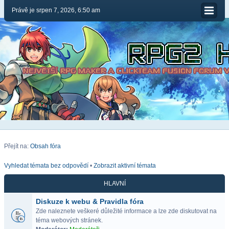
Právě je srpen 7, 2026, 6:50 am
Přejít na:
Obsah fóra
Vyhledat témata bez odpovědí
•
Zobrazit aktivní témata
HLAVNÍ
Diskuze k webu & Pravidla fóra
Zde naleznete veškeré důležité informace a lze zde diskutovat na
téma webových stránek.