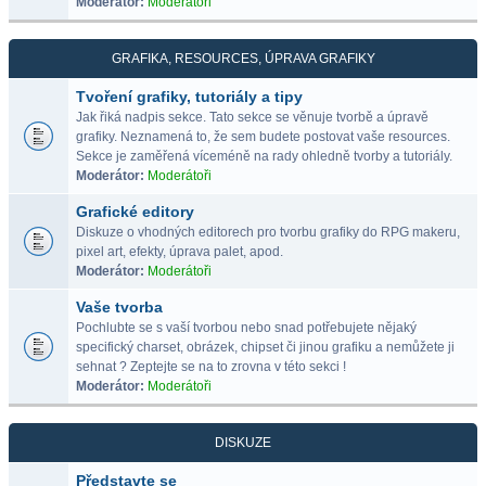
Moderátor:
Moderátoři
GRAFIKA, RESOURCES, ÚPRAVA GRAFIKY
Tvoření grafiky, tutoriály a tipy
Jak řiká nadpis sekce. Tato sekce se věnuje tvorbě a úpravě
grafiky. Neznamená to, že sem budete postovat vaše resources.
Sekce je zaměřená víceméně na rady ohledně tvorby a tutoriály.
Moderátor:
Moderátoři
Grafické editory
Diskuze o vhodných editorech pro tvorbu grafiky do RPG makeru,
pixel art, efekty, úprava palet, apod.
Moderátor:
Moderátoři
Vaše tvorba
Pochlubte se s vaší tvorbou nebo snad potřebujete nějaký
specifický charset, obrázek, chipset či jinou grafiku a nemůžete ji
sehnat ? Zeptejte se na to zrovna v této sekci !
Moderátor:
Moderátoři
DISKUZE
Představte se