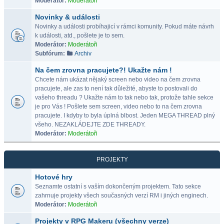
Moderátor:
Moderátoři
Novinky & události
Novinky a události probíhajicí v rámci komunity. Pokud máte návrh
k události, atd., pošlete je to sem.
Moderátor:
Moderátoři
Subfórum:
Archiv
Na čem zrovna pracujete?! Ukažte nám !
Chcete nám ukázat nějaký screen nebo video na čem zrovna
pracujete, ale zas to není tak důležité, abyste to postovali do
vašeho threadu ? Ukažte nám to tak nebo tak, protože tahle sekce
je pro Vás ! Pošlete sem screen, video nebo to na čem zrovna
pracujete. I kdyby to byla úplná blbost. Jeden MEGA THREAD plný
všeho. NEZAKLÁDEJTE ZDE THREADY.
Moderátor:
Moderátoři
PROJEKTY
Hotové hry
Seznamte ostatní s vaším dokončeným projektem. Tato sekce
zahrnuje projekty všech současných verzí RM i jiných enginech.
Moderátor:
Moderátoři
Projekty v RPG Makeru (všechny verze)