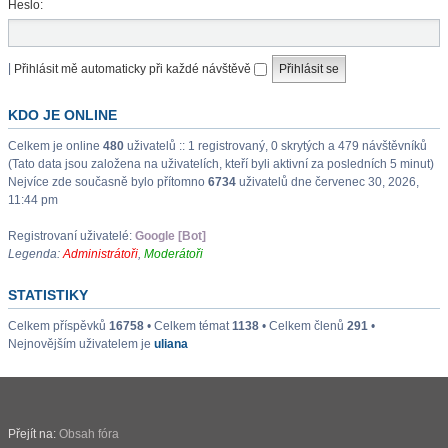
Heslo:
|
Přihlásit mě automaticky při každé návštěvě
KDO JE ONLINE
Celkem je online
480
uživatelů :: 1 registrovaný, 0 skrytých a 479 návštěvníků
(Tato data jsou založena na uživatelích, kteří byli aktivní za posledních 5 minut)
Nejvíce zde současně bylo přítomno
6734
uživatelů dne červenec 30, 2026,
11:44 pm
Registrovaní uživatelé:
Google [Bot]
Legenda:
Administrátoři
,
Moderátoři
STATISTIKY
Celkem příspěvků
16758
• Celkem témat
1138
• Celkem členů
291
•
Nejnovějším uživatelem je
uliana
Přejít na:
Obsah fóra