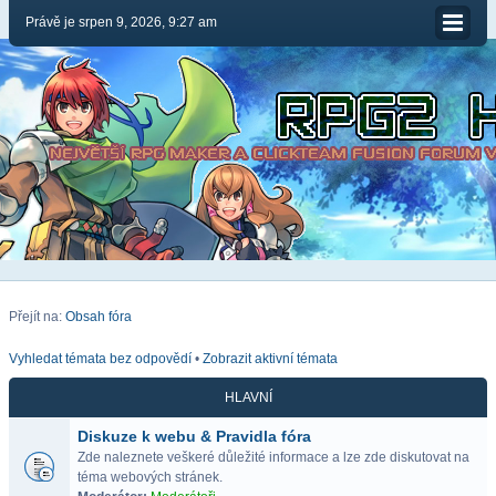
Právě je srpen 9, 2026, 9:27 am
Přejít na:
Obsah fóra
Vyhledat témata bez odpovědí
•
Zobrazit aktivní témata
HLAVNÍ
Diskuze k webu & Pravidla fóra
Zde naleznete veškeré důležité informace a lze zde diskutovat na
téma webových stránek.