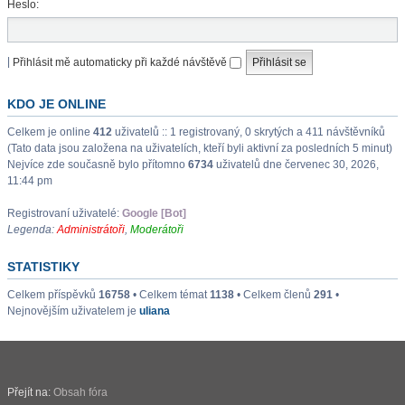
Heslo:
|
Přihlásit mě automaticky při každé návštěvě
KDO JE ONLINE
Celkem je online
412
uživatelů :: 1 registrovaný, 0 skrytých a 411 návštěvníků
(Tato data jsou založena na uživatelích, kteří byli aktivní za posledních 5 minut)
Nejvíce zde současně bylo přítomno
6734
uživatelů dne červenec 30, 2026,
11:44 pm
Registrovaní uživatelé:
Google [Bot]
Legenda:
Administrátoři
,
Moderátoři
STATISTIKY
Celkem příspěvků
16758
• Celkem témat
1138
• Celkem členů
291
•
Nejnovějším uživatelem je
uliana
Přejít na:
Obsah fóra