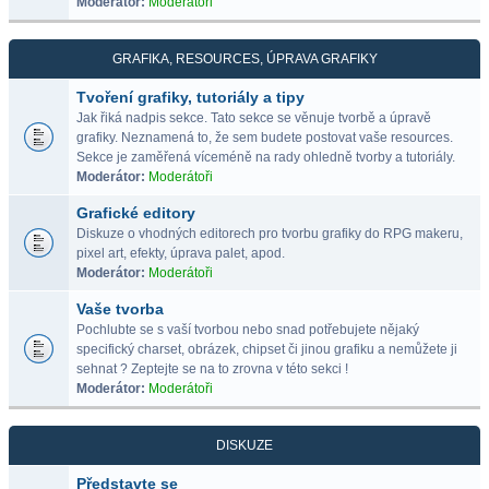
Moderátor:
Moderátoři
GRAFIKA, RESOURCES, ÚPRAVA GRAFIKY
Tvoření grafiky, tutoriály a tipy
Jak řiká nadpis sekce. Tato sekce se věnuje tvorbě a úpravě
grafiky. Neznamená to, že sem budete postovat vaše resources.
Sekce je zaměřená víceméně na rady ohledně tvorby a tutoriály.
Moderátor:
Moderátoři
Grafické editory
Diskuze o vhodných editorech pro tvorbu grafiky do RPG makeru,
pixel art, efekty, úprava palet, apod.
Moderátor:
Moderátoři
Vaše tvorba
Pochlubte se s vaší tvorbou nebo snad potřebujete nějaký
specifický charset, obrázek, chipset či jinou grafiku a nemůžete ji
sehnat ? Zeptejte se na to zrovna v této sekci !
Moderátor:
Moderátoři
DISKUZE
Představte se