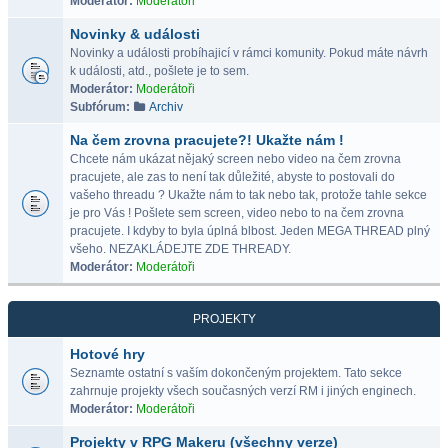
Moderátor:
Moderátoři
Novinky & události
Novinky a události probíhajicí v rámci komunity. Pokud máte návrh
k události, atd., pošlete je to sem.
Moderátor:
Moderátoři
Subfórum:
Archiv
Na čem zrovna pracujete?! Ukažte nám !
Chcete nám ukázat nějaký screen nebo video na čem zrovna
pracujete, ale zas to není tak důležité, abyste to postovali do
vašeho threadu ? Ukažte nám to tak nebo tak, protože tahle sekce
je pro Vás ! Pošlete sem screen, video nebo to na čem zrovna
pracujete. I kdyby to byla úplná blbost. Jeden MEGA THREAD plný
všeho. NEZAKLÁDEJTE ZDE THREADY.
Moderátor:
Moderátoři
PROJEKTY
Hotové hry
Seznamte ostatní s vaším dokončeným projektem. Tato sekce
zahrnuje projekty všech současných verzí RM i jiných enginech.
Moderátor:
Moderátoři
Projekty v RPG Makeru (všechny verze)