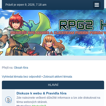
Právě je srpen 9, 2026, 7:18 am
Přejít na:
Obsah fóra
Vyhledat témata bez odpovědí
•
Zobrazit aktivní témata
HLAVNÍ
Diskuze k webu & Pravidla fóra
Zde naleznete veškeré důležité informace a lze zde diskutovat na
téma webových stránek.