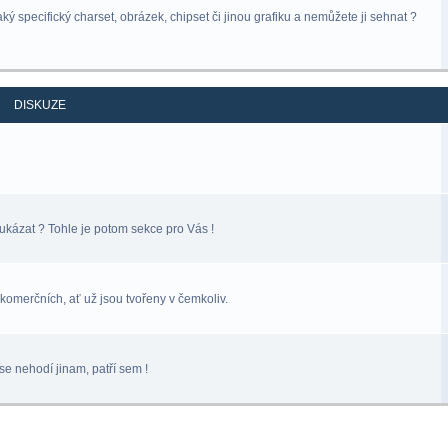
ý specifický charset, obrázek, chipset či jinou grafiku a nemůžete ji sehnat ?
DISKUZE
ukázat ? Tohle je potom sekce pro Vás !
komerčních, ať už jsou tvořeny v čemkoliv.
se nehodí jinam, patří sem !