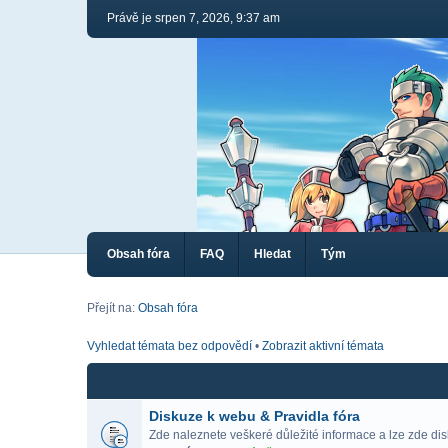
Právě je srpen 7, 2026, 9:37 am
Obsah fóra
FAQ
Hledat
Tým
Přejít na:
Obsah fóra
Vyhledat témata bez odpovědí
•
Zobrazit aktivní témata
Diskuze k webu & Pravidla fóra
Zde naleznete veškeré důležité informace a lze zde di