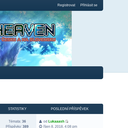
Registrovat
Přihlásit se
STATISTIKY
POSLEDNÍ PŘÍSPĚVEK
Témata:
36
od
Lukaaash
Příspěvky:
389
říjen 8, 2018, 4:08 pm