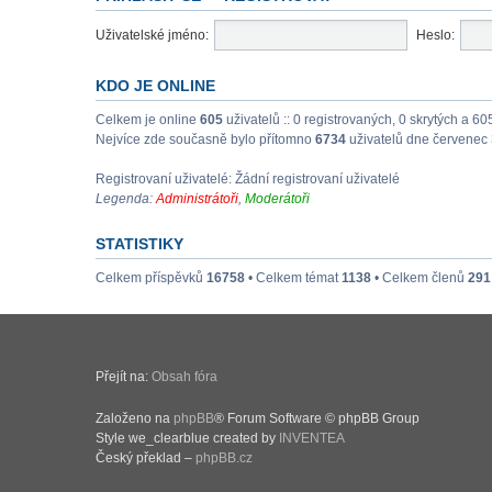
Uživatelské jméno:
Heslo:
KDO JE ONLINE
Celkem je online
605
uživatelů :: 0 registrovaných, 0 skrytých a 60
Nejvíce zde současně bylo přítomno
6734
uživatelů dne červenec 
Registrovaní uživatelé: Žádní registrovaní uživatelé
Legenda:
Administrátoři
,
Moderátoři
STATISTIKY
Celkem příspěvků
16758
• Celkem témat
1138
• Celkem členů
291
Přejít na:
Obsah fóra
Založeno na
phpBB
® Forum Software © phpBB Group
Style we_clearblue created by
INVENTEA
Český překlad –
phpBB.cz