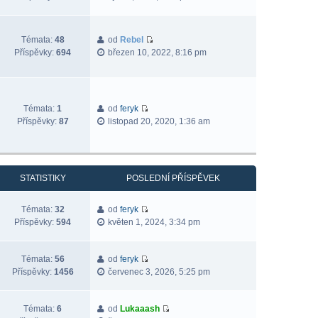
Témata:
48
od
Rebel
Příspěvky:
694
březen 10, 2022, 8:16 pm
Témata:
1
od
feryk
Příspěvky:
87
listopad 20, 2020, 1:36 am
STATISTIKY
POSLEDNÍ PŘÍSPĚVEK
Témata:
32
od
feryk
Příspěvky:
594
květen 1, 2024, 3:34 pm
Témata:
56
od
feryk
Příspěvky:
1456
červenec 3, 2026, 5:25 pm
Témata:
6
od
Lukaaash