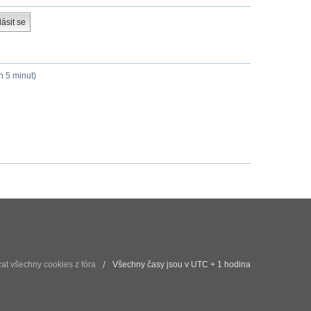
h 5 minut)
t všechny cookies z fóra
Všechny časy jsou v UTC + 1 hodina