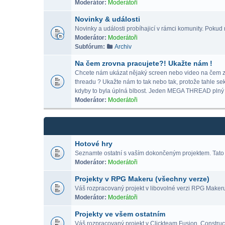
Moderátor:
Moderátoři
Novinky & události
Novinky a události probíhajicí v rámci komunity. Pokud m
Moderátor:
Moderátoři
Subfórum:
Archiv
Na čem zrovna pracujete?! Ukažte nám !
Chcete nám ukázat nějaký screen nebo video na čem zrov
threadu ? Ukažte nám to tak nebo tak, protože tahle se
kdyby to byla úplná blbost. Jeden MEGA THREAD p
Moderátor:
Moderátoři
Hotové hry
Seznamte ostatní s vaším dokončeným projektem. Tato 
Moderátor:
Moderátoři
Projekty v RPG Makeru (všechny verze)
Váš rozpracovaný projekt v libovolné verzi RPG Maker
Moderátor:
Moderátoři
Projekty ve všem ostatním
Váš rozpracovaný projekt v Clickteam Fusion, Construct