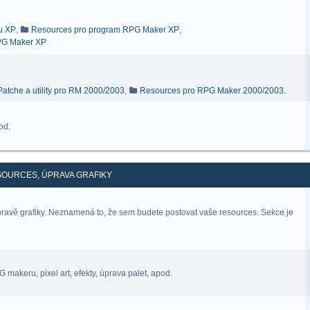
ru XP
,
Resources pro program RPG Maker XP
,
RPG Maker XP
Patche a utility pro RM 2000/2003
,
Resources pro RPG Maker 2000/2003.
od.
SOURCES, ÚPRAVA GRAFIKY
úpravě grafiky. Neznamená to, že sem budete postovat vaše resources. Sekce je
makeru, pixel art, efekty, úprava palet, apod.