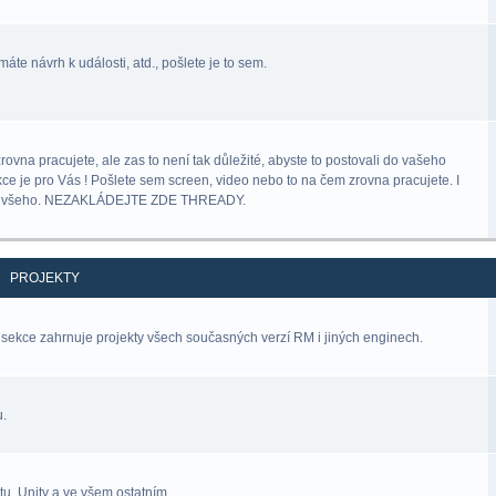
áte návrh k události, atd., pošlete je to sem.
na pracujete, ale zas to není tak důležité, abyste to postovali do vašeho
kce je pro Vás ! Pošlete sem screen, video nebo to na čem zrovna pracujete. I
lný všeho. NEZAKLÁDEJTE ZDE THREADY.
PROJEKTY
sekce zahrnuje projekty všech současných verzí RM i jiných enginech.
u.
u, Unity a ve všem ostatním.