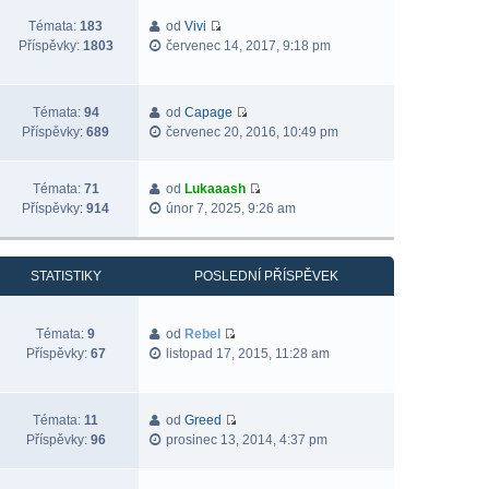
Témata:
183
od
Vivi
Příspěvky:
1803
červenec 14, 2017, 9:18 pm
Témata:
94
od
Capage
Příspěvky:
689
červenec 20, 2016, 10:49 pm
Témata:
71
od
Lukaaash
Příspěvky:
914
únor 7, 2025, 9:26 am
STATISTIKY
POSLEDNÍ PŘÍSPĚVEK
Témata:
9
od
Rebel
Příspěvky:
67
listopad 17, 2015, 11:28 am
Témata:
11
od
Greed
Příspěvky:
96
prosinec 13, 2014, 4:37 pm