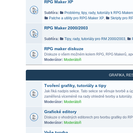
RPG Maker XP
Subfóra:
Problémy, tipy, rady, tutoriály k RPG Make
Patche a utility pro RPG Maker XP
,
Skripty pro 
RPG Maker 2000/2003
Subfóra:
Tipy, rady, tutoriály pro RM 2000/2003
,
RPG maker diskuze
Diskuze o všem možném kolem RPG, RPG Makerů, ap
Moderátor:
Moderátoři
GRAFIKA, RE
Tvoření grafiky, tutoriály a tipy
Jak řiká nadpis sekce. Tato sekce se věnuje tvorbě a 
zaměřená víceméně na rady ohledně tvorby a tutoriály.
Moderátor:
Moderátoři
Grafické editory
Diskuze o vhodných editorech pro tvorbu grafiky do RPG 
Moderátor:
Moderátoři
Vaše tvorba