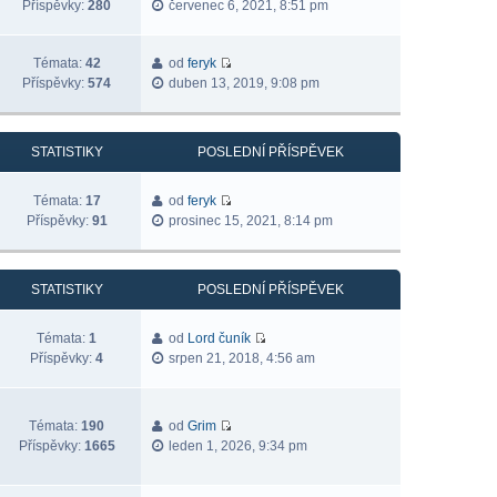
Příspěvky:
280
červenec 6, 2021, 8:51 pm
Témata:
42
od
feryk
Příspěvky:
574
duben 13, 2019, 9:08 pm
STATISTIKY
POSLEDNÍ PŘÍSPĚVEK
Témata:
17
od
feryk
Příspěvky:
91
prosinec 15, 2021, 8:14 pm
STATISTIKY
POSLEDNÍ PŘÍSPĚVEK
Témata:
1
od
Lord čuník
Příspěvky:
4
srpen 21, 2018, 4:56 am
Témata:
190
od
Grim
Příspěvky:
1665
leden 1, 2026, 9:34 pm