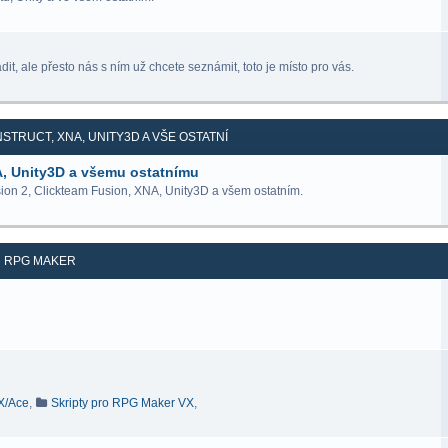
it, ale přesto nás s ním už chcete seznámit, toto je místo pro vás.
STRUCT, XNA, UNITY3D A VŠE OSTATNÍ
A, Unity3D a všemu ostatnímu
ion 2, Clickteam Fusion, XNA, Unity3D a všem ostatním.
RPG MAKER
VX/Ace
,
Skripty pro RPG Maker VX
,